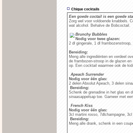
Chique cocktails
Een goede coctail is een goede sta
Zorg wel voor voldoende knabbels. Co
wat alcohol. Behalve de Bobcoctail.
Brunchy Bubbles
Nodig voor twee glazen:
2 dl gingerale, 1 dl frambozenstroop,
Bereiding:
Meng alle ingrediënten en verdeel ove
de frambozen-stroop in de glazen en 
op. Een cocktail waarmee ook de kid
Apeach Surrender
Nodig voor één glas:
2 delen Absolut Apeach, 3 delen sina
Bereiding:
Schenk de grenadine in het glas en d
sinaasappelsap toe. Garneer met ee
French Kiss
Nodig voor één glas:
3cl martini rosso, 7dlchampagne, 3cl
Bereiding:
Meng alle drank, schenk in een coup