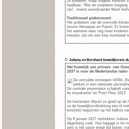
26 kinderen, maar volgens minister v
haalbaar. "Met de soepelere toegang
zijn", meent woordvoerder Ward Verh
Traditioneel piekmoment
Het probleem van de overvolle kleuter
tussen Nieuwjaar en Pasen. Er komen
het warmere weer nog meer kinderen n
kleuters zijn om een klas eventueel t
Juliana en Bernhard huwelijksreis 
Het huwelijk van prinses van Oranj
1937 is voor de Nederlandse radio 
De verzuilde omroepen VARA, A
werken in een nationale uitzendin
De centrale presentator schakelt vanui
de trouwkamer' en 'Post Plein 1813'.
De luisteraars blijven zo goed op de
na de huwelijksvoltrekking een rit m
tenslotte toejuichen op het balkon va
Op 8 januari 1937 vertrekken Juliana 
dagenlang zoek. Hun bagage is ter m
pers is het spoor enige tijd bijster, m