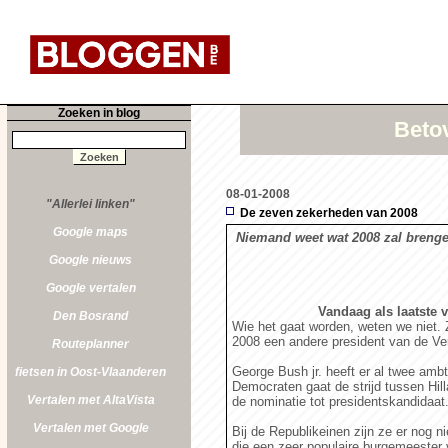
Zoeken in blog
Betov
08-01-2008
"Allerlei linken"
De zeven zekerheden van 2008
Google maps
Niemand weet wat 2008 zal brenge
Google nieuws
Google vertalen
Vandaag als laatste 
Den Bosrand
Wie het gaat worden, weten we niet. 
2008 een andere president van de Ver
Routeplanner
George Bush jr. heeft er al twee amb
fietsen in Oost-Vlaanderen
Democraten gaat de strijd tussen Hil
Vertalen met AltaVista
de nominatie tot presidentskandidaat
Vertalen met Google
Bij de Republikeinen zijn ze er nog ni
die een zeer populaire burgemeester v