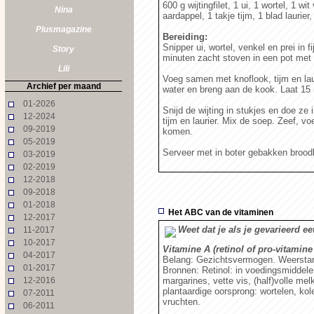
600 g wijtingfilet, 1 ui, 1 wortel, 1 w
Nina
aardappel, 1 takje tijm, 1 blad laurier,
Plusmagazine
Bereiding:
Snipper ui, wortel, venkel en prei in 
Story
minuten zacht stoven in een pot met e
Lili
Voeg samen met knoflook, tijm en laur
Archief per maand
water en breng aan de kook. Laat 15
01-2026
Snijd de wijting in stukjes en doe ze
12-2024
tijm en laurier. Mix de soep. Zeef, v
09-2019
komen.
05-2019
Serveer met in boter gebakken broodk
03-2019
02-2019
12-2018
09-2018
01-2018
Het ABC van de vitaminen
12-2017
Weet dat je als je gevarieerd ee
11-2017
10-2017
Vitamine A (retinol of pro-vitamine
04-2017
Belang: Gezichtsvermogen. Weerstand
01-2017
Bronnen: Retinol: in voedingsmiddelen 
12-2016
margarines, vette vis, (half)volle mel
plantaardige oorsprong: wortelen, kole
07-2011
vruchten.
06-2011