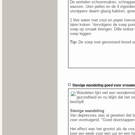
De wortelen schoonmaken, schrappen,
wassen. Uien pellen en de 4 ingredien
uisnippers daarin glazig bakken, gr
1 liter water met zout en peper toev
laten koken. Vervolgens de soep pur
soep op smaak brengen. Dille erdoor r
soep leggen.
Tip:
De soep met geroosterd brood en 
Stevige wandeling goed voor vrouw
Wandelen lijkt wel een wondermid
gezondheid en nu blijkt dat het o
bestrijdt.
Stevige wandeling
Van depressies was al geweten dat b
zeer overtuigend. "Goed doorstappen 
Het effect was het grootst als de vro
keer per week voor een uur en een h