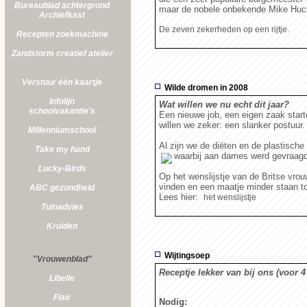
Bureaublad achtergrond
maar de nobele onbekende Mike Huc
Archiefkast
De zeven zekerheden op een rijtje.
Recepten zoekmachine
Zandstorm
creatief atelier
Verstuur één kaartje
Wilde dromen in 2008
Infolijn
Wat willen we nu echt dit jaar?
schoolvakantie's
Een nieuwe job, een eigen zaak start
willen we zeker: een slanker postuur.
Millenniumschool
Al zijn we de diëten en de plastische 
Take my hand
waarbij aan dames werd gevraag
Lucky-Birds
Op het wenslijstje van de Britse vrou
vinden en een maatje minder staan t
ABC gezondheid
Lees hier:
het wenslijstje
Tuinadvies
Kruiden
Wijtingsoep
"Vrouwenblad"
Receptje lekker van bij ons (voor 
Libelle
Flair
Nodig: