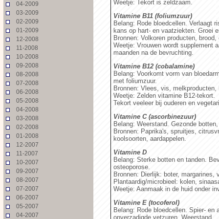
Weetje: Tekort is zeldzaam.
04-2009
03-2009
Vitamine B11 (foliumzuur)
02-2009
Belang: Rode bloedcellen. Verlaagt r
01-2009
kans op hart- en vaatziekten. Groei 
Bronnen: Volkoren producten, brood, 
12-2008
Weetje: Vrouwen wordt supplement a
11-2008
maanden na de bevruchting.
10-2008
09-2008
Vitamine B12 (cobalamine)
Belang: Voorkomt vorm van bloedarm
08-2008
met foliumzuur.
07-2008
Bronnen: Vlees, vis, melkproducten, 
06-2008
Weetje: Zelden vitamine B12-tekort.
05-2008
Tekort veeleer bij ouderen en vegetar
04-2008
Vitamine C (ascorbinezuur)
03-2008
Belang: Weerstand. Gezonde botten, 
02-2008
Bronnen: Paprika's, spruitjes, citrus
01-2008
koolsoorten, aardappelen.
12-2007
Vitamine D
11-2007
Belang: Sterke botten en tanden. Be
10-2007
osteoporose.
09-2007
Bronnen: Dierlijk: boter, margarines, v
08-2007
Plantaardig/microbieel: kolen, sinaas
07-2007
Weetje: Aanmaak in de huid onder inv
06-2007
Vitamine E (tocoferol)
05-2007
Belang: Rode bloedcellen. Spier- en
04-2007
onverzadigde vetzuren. Weerstand.