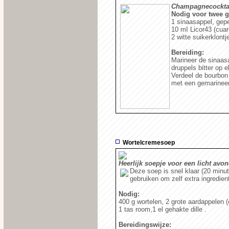
Champagnecockta
Nodig voor twee g
1 sinaasappel, gepel
10 mI Licor43 (cuare
2 witte suikerklont
Bereiding:
Marineer de sinaasa
druppels bitter op e
Verdeel de bourbon
met een gemarineer
Wortelcremesoep
Heerlijk soepje voor een licht avo
Deze soep is snel klaar (20 min
gebruiken om zelf extra ingredien
Nodig:
400 g wortelen, 2 grote aardappelen (ci
1 tas room,1 el gehakte dille .
Bereidingswijze: