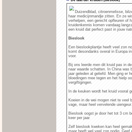
Duizendblad, citroenmelisse, bilz
haar medicijnmandje zitten. En ze wi
verhelpen, een gerecht opfleuren of 
kruidenkennis komen vandaag langza
een kruid dat perfect past in jouw nat
Bieslook
Een bieslookplantje heeft veel zon n
komt desondanks overal in Europa in 
voor.
Bij ons leerde men dit kruid pas in 
naar waarde schatten. In China was 
jaar geleden al geliefd. Men ging er h
bloedingen mee tegen en het hielp oo
vergiftigingen.
In de keuken wordt het kruid vooral 
Koeien in de wei mogen niet te veel 
vage, maar heel vervelende uiengeur.
Bieslook oogst je door het tot 3 cm 
keer per jaar.
Zelf bieslook kweken kan heel gemakk
maar heeft wel veel zon nodig. Geef g