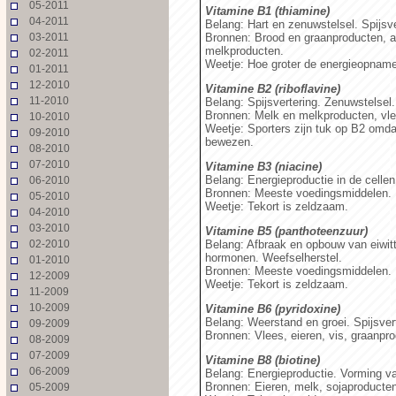
05-2011
Vitamine B1 (thiamine)
04-2011
Belang: Hart en zenuwstelsel. Spijsve
03-2011
Bronnen: Brood en graanproducten, a
melkproducten.
02-2011
Weetje: Hoe groter de energieopname
01-2011
12-2010
Vitamine B2 (riboflavine)
11-2010
Belang: Spijsvertering. Zenuwstelsel.
Bronnen: Melk en melkproducten, vlee
10-2010
Weetje: Sporters zijn tuk op B2 omda
09-2010
bewezen.
08-2010
07-2010
Vitamine B3 (niacine)
Belang: Energieproductie in de cellen
06-2010
Bronnen: Meeste voedingsmiddelen.
05-2010
Weetje: Tekort is zeldzaam.
04-2010
03-2010
Vitamine B5 (panthoteenzuur)
02-2010
Belang: Afbraak en opbouw van eiwit
hormonen. Weefselherstel.
01-2010
Bronnen: Meeste voedingsmiddelen.
12-2009
Weetje: Tekort is zeldzaam.
11-2009
10-2009
Vitamine B6 (pyridoxine)
Belang: Weerstand en groei. Spijsver
09-2009
Bronnen: Vlees, eieren, vis, graanpr
08-2009
07-2009
Vitamine B8 (biotine)
06-2009
Belang: Energieproductie. Vorming v
Bronnen: Eieren, melk, sojaproducten
05-2009