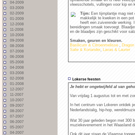
04-2009
vleesschotels, vullingen voor kip e
03-2009
02-2009
Tijm:
Een tijmplantje mag niet o
makkelijk te kweken in een pot 
01-2009
Tijm
heeft een zuiverende werking. I
12-2008
bereidingen smaak toevoegt. Blaadjes
11-2008
en de blaadjes zijn geschikt voor sal
10-2008
09-2008
Smaken, geuren en kleuren.
Basilicum & Citroenmelisse
,
Dragon
08-2008
Salie & Koriander
,
Lavas & Laurier
07-2008
06-2008
05-2008
04-2008
03-2008
02-2008
Lokerse feesten
01-2008
Je hebt er ongetwijfeld al van geh
12-2007
11-2007
Van vrijdag 1 augustus tot en met zo
10-2007
In het centrum van Lokeren ontdek je
09-2007
Nederlandstalig, hip-hop, wereldmuzie
08-2007
07-2007
Wat 30 jaar geleden begon met 300 be
06-2007
muziekevenement in het Waasland da
05-2007
04-2007
Ook dit jaar staan de Vlaamse toppe