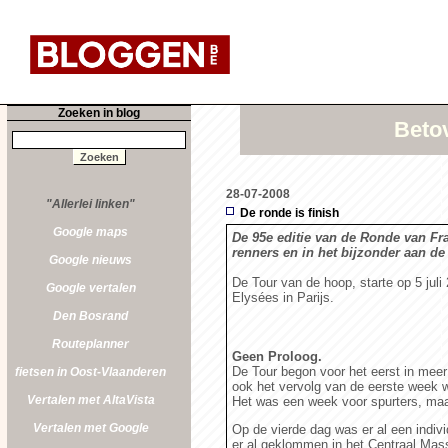
Zoeken in blog
Betov
28-07-2008
"Allerlei linken"
De ronde is finish
Google maps
De 95e editie van de Ronde van Fran
renners en in het bijzonder aan de
Google nieuws
De Tour van de hoop, starte op 5 juli
Google vertalen
Elysées in Parijs.
Den Bosrand
Routeplanner
Geen Proloog.
De Tour begon voor het eerst in meer 
fietsen in Oost-Vlaanderen
ook het vervolg van de eerste week 
Vertalen met AltaVista
Het was een week voor spurters, maa
Vertalen met Google
Op de vierde dag was er al een indivi
er al geklommen in het Centraal Mas