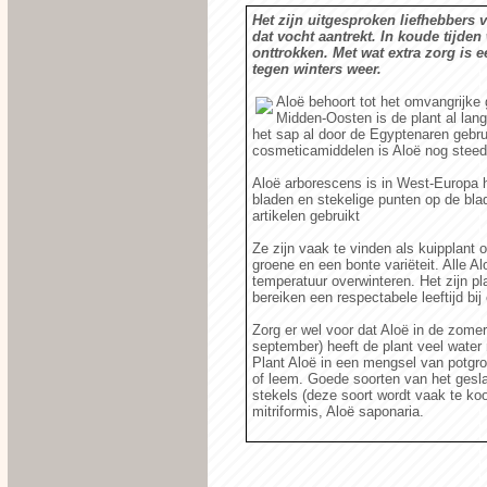
Het zijn uitgesproken liefhebbers
dat vocht aantrekt. In koude tijden
onttrokken. Met wat extra zorg is
tegen winters weer.
Aloë behoort tot het omvangrijke g
Midden-Oosten is de plant al lang
het sap al door de Egyptenaren geb
cosmeticamiddelen is Aloë nog steed
Aloë arborescens is in West-Europa he
bladen en stekelige punten op de bl
artikelen gebruikt
Ze zijn vaak te vinden als kuipplant 
groene en een bonte variëteit. Alle Al
temperatuur overwinteren. Het zijn pl
bereiken een respectabele leeftijd bi
Zorg er wel voor dat Aloë in de zomer 
september) heeft de plant veel water
Plant Aloë in een mengsel van potgr
of leem. Goede soorten van het gesla
stekels (deze soort wordt vaak te koop
mitriformis, Aloë saponaria.