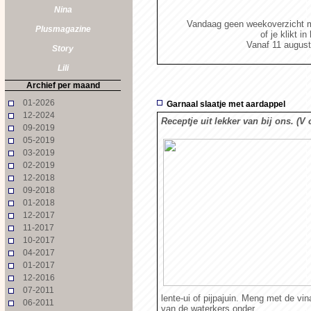
Nina
Vandaag geen weekoverzicht 
Plusmagazine
of je klikt i
Vanaf 11 augus
Story
Lili
Archief per maand
01-2026
Garnaal slaatje met aardappel
12-2024
Receptje uit lekker van bij ons. (V
09-2019
05-2019
03-2019
02-2019
12-2018
09-2018
01-2018
12-2017
11-2017
10-2017
04-2017
01-2017
12-2016
07-2011
lente-ui of pijpajuin. Meng met de vin
06-2011
van de waterkers onder.