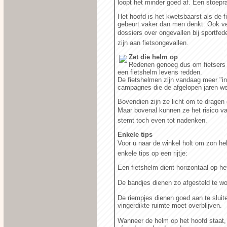
loopt het minder goed af. Een stoepr
Het hoofd is het kwetsbaarst als de f
gebeurt vaker dan men denkt. Ook ve
dossiers over ongevallen bij sportfed
zijn aan fietsongevallen.
Zet die helm op
Redenen genoeg dus om fietsers 
een fietshelm levens redden.
De fietshelmen zijn vandaag meer "in
campagnes die de afgelopen jaren wer
Bovendien zijn ze licht om te dragen e
Maar bovenal kunnen ze het risico v
stemt toch even tot nadenken.
Enkele tips
Voor u naar de winkel holt om zon he
enkele tips op een rijtje:
Een fietshelm dient horizontaal op he
De bandjes dienen zo afgesteld te word
De riempjes dienen goed aan te sluite
vingerdikte ruimte moet overblijven.
Wanneer de helm op het hoofd staat, 