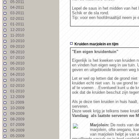
05-2011
04-2011
Lepel de saus in het midden van het 
Schik er de sla rond.
03-2011
Tip: voor een hoofdmaaltijd neem je 
02-2011
01-2011
12-2010
11-2010
10-2010
Kruiden marjolein en tijm
09-2010
"Een eigen kruidentuin"
08-2010
07-2010
Eigenlijk is het kweken van kruiden n
06-2010
en vinden hun eigen weg in uw tuin.
05-2010
geven en uitgebloeide bloemen weg t
04-2010
Let er wel op letten dat de grond nie
03-2010
kruiden echt niet van. Is uw grond te
02-2010
af te voeren . .Eventueel kunt u de k
01-2010
ook dat de kruiden beschut zijn tege
12-2009
Als je deze tien kruiden in huis haal
11-2009
serveren.
10-2009
Deze week krijg je telkens twee krui
09-2009
Vandaag als laatste serveren we M
08-2009
07-2009
Marjolein:
De roots van de 
marjolein, ofte oregano, ka
06-2009
Marjolein
van marjolein helpt je van e
05-2009
opvalllende smaak en is heel veelzijd