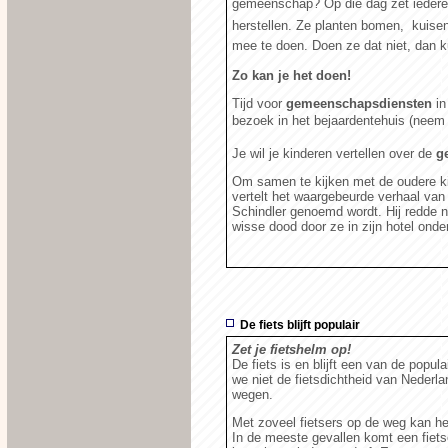
gemeenschap? Op die dag zet iederee
herstellen. Ze planten bomen, kuisen 
mee te doen. Doen ze dat niet, dan 
Zo kan je het doen!
Tijd voor
gemeenschapsdiensten
in
bezoek in het bejaardentehuis (neem e
Je wil je kinderen vertellen over de
g
Om samen te kijken met de oudere ki
vertelt het waargebeurde verhaal v
Schindler genoemd wordt. Hij redde n
wisse dood door ze in zijn hotel onde
De fiets blijft populair
Zet je fietshelm op!
De fiets is en blijft een van de popul
we niet de fietsdichtheid van Nederlan
wegen.
Met zoveel fietsers op de weg kan het
In de meeste gevallen komt een fiet