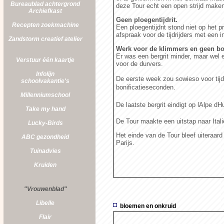
Bureaublad achtergrond
deze Tour echt een open strijd maken
Archiefkast
Geen ploegentijdrit.
Recepten zoekmachine
Een ploegentijdrit stond niet op het
afspraak voor de tijdrijders met een in
Zandstorm
creatief atelier
Werk voor de klimmers en geen bon
Er was een bergrit minder, maar wel
Verstuur één kaartje
voor de durvers.
Infolijn
De eerste week zou sowieso voor tij
schoolvakantie's
bonificatieseconden.
Millenniumschool
De laatste bergrit eindigt op lAlpe dH
Take my hand
De Tour maakte een uitstap naar Ital
Lucky-Birds
Het einde van de Tour bleef uiteraar
ABC gezondheid
Parijs.
Tuinadvies
Kruiden
"Vrouwenblad"
Libelle
bloemen en onkruid
Flair