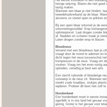
Het eerste voorteken is een branderig
hevige wrijving. Blaren die niet goed 
lastig maken.
Wanneer een blaar je niet hindert, laa
tweedehuidverband op de blaar. Wanne
alvorens ze steriel open te prikken 
Bij een open blaar ontsmet je de wo
ontsmettingsmiddel. Knip loshangend
splinterpincet. Laat drogen zonder b
af. Naalden en scharen maak je steri
Laten drogen zonder erop te blazen.
Bloedneus
Iemand met een bloedneus laat je zit
vraagt door de mond te ademen en kn
dicht tegen het neus-tussenschot ne
kompressen in de neus. Vraag om de e
snuiten. Vraag om het even rustig aa
optreden, verwittig je best een arts.
Een slecht ruikende of bloederige neu
voorwerp in de neus zit. Wanneer een
steekt zoals kraaltjes, stukjes plastic
wijderen. Probeer dit best niet zelf te
Hondenbeet
Een hondenbeet moet in eerste insta
ogenblik is in ons land het gevaar v
gering. Groter is het gevaar voor teta