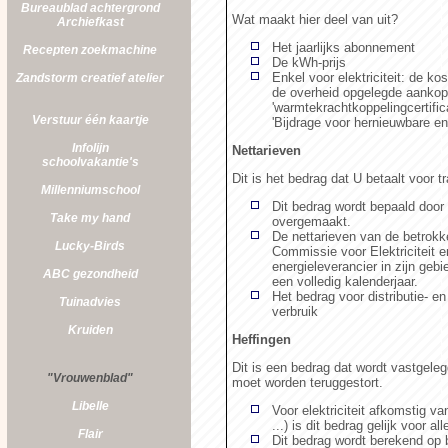
Bureaublad achtergrond
Wat maakt hier deel van uit?
Archiefkast
Het jaarlijks abonnement
Recepten zoekmachine
De kWh-prijs
Enkel voor elektriciteit: de k
Zandstorm
creatief atelier
de overheid opgelegde aankope
'warmtekrachtkoppelingcertifi
Verstuur één kaartje
'Bijdrage voor hernieuwbare e
Infolijn
Nettarieven
schoolvakantie's
Dit is het bedrag dat U betaalt voor t
Millenniumschool
Dit bedrag wordt bepaald door
Take my hand
overgemaakt.
De nettarieven van de betrok
Lucky-Birds
Commissie voor Elektriciteit 
energieleverancier in zijn gebi
ABC gezondheid
een volledig kalenderjaar.
Het bedrag voor distributie- 
Tuinadvies
verbruik
Kruiden
Heffingen
Dit is een bedrag dat wordt vastgeleg
"Vrouwenblad"
moet worden teruggestort.
Libelle
Voor elektriciteit afkomstig va
...) is dit bedrag gelijk voor al
Flair
Dit bedrag wordt berekend op 