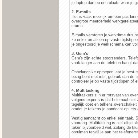
je laptop dan op een plaats waar je g
2. E-mails
Het is vaak moeilijk om een pas binne
overgrote meerderheid werkgerelatee
sturen.
E-mails verstoren je werkritme dus b
ze enkel en alleen op vaste tijdstipp
je ongestoord je werkschema kan vol
3. Gsm's
Gsm's zijn echte stoorzenders. Telef
vaak langer aan de telefoon hangt da
Onbelangrijke oproepen laat je best 
bezig bent met iets, gebruik dan de tri
controleer je op vaste tijdstippen of
4. Multitasking
Multitaskers zijn er rotsvast van over
volgens experts is dat helemaal niet
tegelijk doet en telkens overschakelt 
omdat je telkens je aandacht op iets
Vestig aandacht op enkel één taak. St
voorrang. Multitasking is niet altijd s
taken bijvoorbeeld wel. Zolang de klus
opruimen terwijl je aan het telefonere