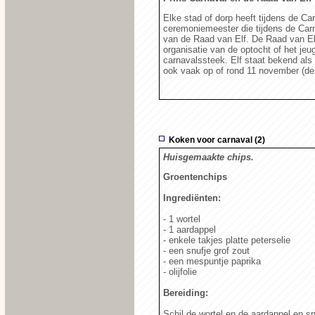
Elke stad of dorp heeft tijdens de Ca
ceremoniemeester die tijdens de Carna
van de Raad van Elf. De Raad van Elf
organisatie van de optocht of het je
carnavalssteek. Elf staat bekend als
ook vaak op of rond 11 november (de 
Koken voor carnaval (2)
Huisgemaakte chips.
Groentenchips
Ingrediënten:
- 1 wortel
- 1 aardappel
- enkele takjes platte peterselie
- een snufje grof zout
- een mespuntje paprika
- olijfolie
Bereiding:
Schil de wortel en de aardappel en snij