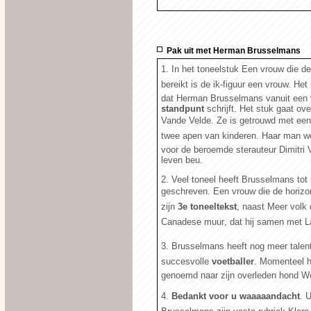
Pak uit met Herman Brusselmans
1. In het toneelstuk Een vrouw die de
bereikt is de ik-figuur een vrouw. Het
dat Herman Brusselmans vanuit een
standpunt
schrijft. Het stuk gaat ov
Vande Velde. Ze is getrouwd met een 
twee apen van kinderen. Haar man w
voor de beroemde sterauteur Dimitri V
leven beu.
2. Veel toneel heeft Brusselmans tot 
geschreven. Een vrouw die de horizon 
zijn
3e toneeltekst
, naast Meer volk 
Canadese muur, dat hij samen met L
3. Brusselmans heeft nog meer talente
succesvolle
voetballer
. Momenteel h
genoemd naar zijn overleden hond W
4. 
Bedankt voor u waaaaandacht
.