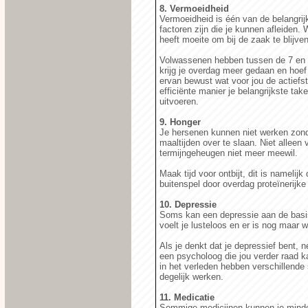
8. Vermoeidheid
Vermoeidheid is één van de belangrijk
factoren zijn die je kunnen afleiden.
heeft moeite om bij de zaak te blijven
Volwassenen hebben tussen de 7 en 9 
krijg je overdag meer gedaan en hoef 
ervan bewust wat voor jou de actiefs
efficiënte manier je belangrijkste tak
uitvoeren.
9. Honger
Je hersenen kunnen niet werken zond
maaltijden over te slaan. Niet alleen
termijngeheugen niet meer meewil.
Maak tijd voor ontbijt, dit is namelij
buitenspel door overdag proteïnerijke
10. Depressie
Soms kan een depressie aan de basis
voelt je lusteloos en er is nog maar w
Als je denkt dat je depressief bent,
een psycholoog die jou verder raad k
in het verleden hebben verschillende
degelijk werken.
11. Medicatie
Sommige medicijnen kunnen je mind