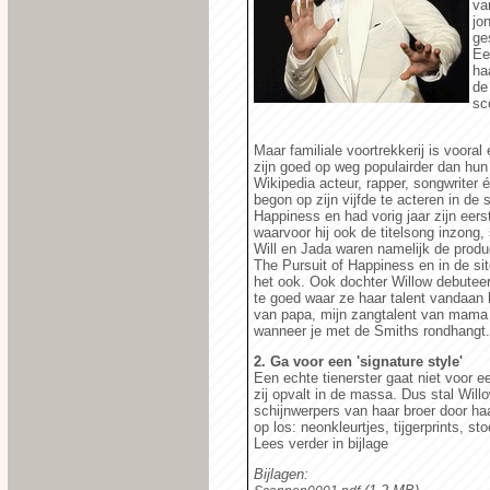
va
jo
ge
Ee
ha
de
sc
Maar familiale voortrekkerij is vooral
zijn goed op weg populairder dan hun
Wikipedia acteur, rapper, songwriter
begon op zijn vijfde te acteren in de s
Happiness en had vorig jaar zijn eer
waarvoor hij ook de titelsong inzong
Will en Jada waren namelijk de produ
The Pursuit of Happiness en in de s
het ook. Ook dochter Willow debuteer
te goed waar ze haar talent vandaan 
van papa, mijn zangtalent van mama e
wanneer je met de Smiths rondhangt.
2. Ga voor een 'signature style'
Een echte tienerster gaat niet voor ee
zij opvalt in de massa. Dus stal Will
schijnwerpers van haar broer door haar
op los: neonkleurtjes, tijgerprints, s
Lees verder in bijlage
Bijlagen: