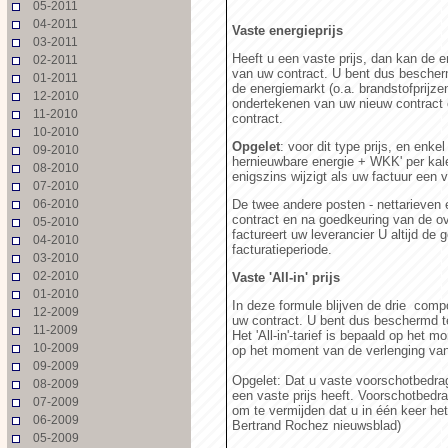
05-2011
04-2011
Vaste energieprijs
03-2011
Heeft u een vaste prijs, dan kan de en
02-2011
van uw contract. U bent dus besche
01-2011
de energiemarkt (o.a. brandstofprijze
12-2010
ondertekenen van uw nieuw contract 
11-2010
contract.
10-2010
Opgelet
: voor dit type prijs, en enkel
09-2010
hernieuwbare energie + WKK' per kale
08-2010
enigszins wijzigt als uw factuur een 
07-2010
06-2010
De twee andere posten - nettarieven 
contract en na goedkeuring van de ov
05-2010
factureert uw leverancier U altijd de
04-2010
facturatieperiode.
03-2010
02-2010
Vaste 'All-in' prijs
01-2010
In deze formule blijven de drie comp
12-2009
uw contract. U bent dus beschermd te
11-2009
Het 'All-in'-tarief is bepaald op het
10-2009
op het moment van de verlenging van
09-2009
Opgelet: Dat u vaste voorschotbedrag
08-2009
een vaste prijs heeft. Voorschotbedra
07-2009
om te vermijden dat u in één keer he
06-2009
Bertrand Rochez nieuwsblad)
05-2009