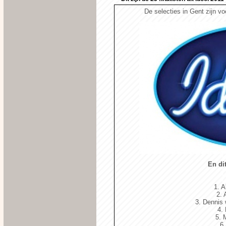
De selecties in Gent zijn voo
En di
1. A
2. 
3. Dennis
4.
5. 
6.