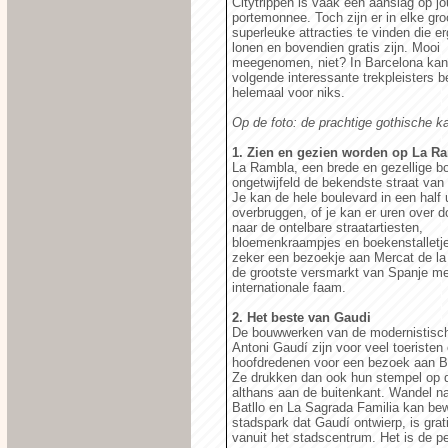
Citytrippen is vaak een aanslag op j
portemonnee. Toch zijn er in elke gro
superleuke attracties te vinden die e
lonen en bovendien gratis zijn. Mooi
meegenomen, niet? In Barcelona kan 
volgende interessante trekpleisters 
helemaal voor niks.
Op de foto: de prachtige gothische k
1. Zien en gezien worden op La R
La Rambla, een brede en gezellige bo
ongetwijfeld de bekendste straat van
Je kan de hele boulevard in een half 
overbruggen, of je kan er uren over d
naar de ontelbare straatartiesten,
bloemenkraampjes en boekenstalletj
zeker een bezoekje aan Mercat de la
de grootste versmarkt van Spanje me
internationale faam.
2. Het beste van Gaudi
De bouwwerken van de modernistisch
Antoni Gaudí zijn voor veel toeristen
hoofdredenen voor een bezoek aan B
Ze drukken dan ook hun stempel op d
althans aan de buitenkant. Wandel n
Batllo en La Sagrada Familia kan be
stadspark dat Gaudí ontwierp, is grat
vanuit het stadscentrum. Het is de 