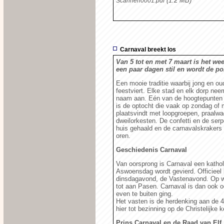
(1.2 MB)
Scannen0001.pdf
Carnaval breekt los
Van 5 tot en met 7 maart is het wee
een paar dagen stil en wordt de po
Een mooie traditie waarbij jong en ou
feestviert. Elke stad en elk dorp ne
naam aan. Eén van de hoogtepunten
is de optocht die vaak op zondag of
plaatsvindt met loopgroepen, praalw
dweilorkesten. De confetti en de serp
huis gehaald en de carnavalskrakers 
oren.
Geschiedenis Carnaval
Van oorsprong is Carnaval een kathol
Aswoensdag wordt gevierd. Officieel 
dinsdagavond, de Vastenavond. Op wo
tot aan Pasen. Carnaval is dan ook oo
even te buiten ging.
Het vasten is de herdenking aan de 
hier tot bezinning op de Christelijke 
Prins Carnaval en de Raad van Elf