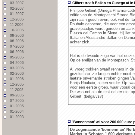
03-2007
Gilbert troeft Ballan en Cunego af in
02-2007
Philippe Gilbert (Omega Pharma-Lotto
01-2007
editie van de Montepaschi Strade Bia
12-2006
zijn naam geschreven, ook wel de Ita
Roubaix genoemd, die voor een groot 
11-2006
gravelpaadjes wordt gereden en aank
10-2006
Piazza del Campo in Siena. Hij liet 
09-2006
Italianen Alessandro Ballan en Dam
08-2006
achter zich.
07-2006
06-2006
Het is de tweede zege van het seizoen
05-2006
Op de erelijst van de Montepaschi St
04-2006
03-2006
Al vroeg trokken twaalf renners in d
02-2006
gezelschap. Ze kregen echter nooit 
laatste onverharde stroken gingen V
01-2006
Parijs-Roubaix, alleen verder. Op twa
12-2005
voor een eerste groep, waar vooral d
11-2005
Die was net als de rest echter niet 
09-2005
Gilbert. (belga/vsv)
07-2005
01-2005
01-2004
01-2003
'Bonnenman' wil voor 200.000 euro 
De zogenaamde 'bonnenman' Norber
Market in Schoten 1.600 vierkante 