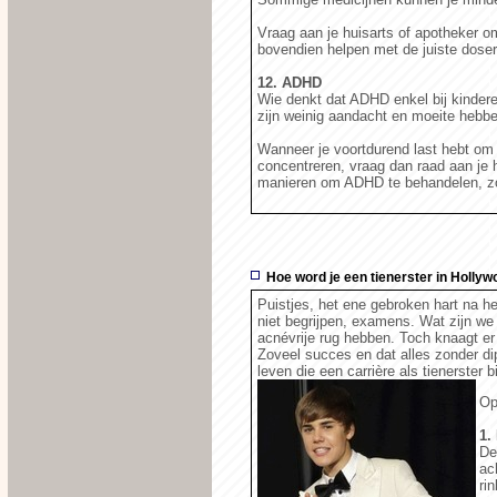
Vraag aan je huisarts of apotheker om
bovendien helpen met de juiste doser
12. ADHD
Wie denkt dat ADHD enkel bij kinder
zijn weinig aandacht en moeite hebbe
Wanneer je voortdurend last hebt om b
concentreren, vraag dan raad aan je h
manieren om ADHD te behandelen, zoa
Hoe word je een tienerster in Holly
Puistjes, het ene gebroken hart na het
niet begrijpen, examens. Wat zijn we 
acnévrije rug hebben. Toch knaagt er 
Zoveel succes en dat alles zonder dip
leven die een carrière als tienerster
Op
1.
De
ac
ri