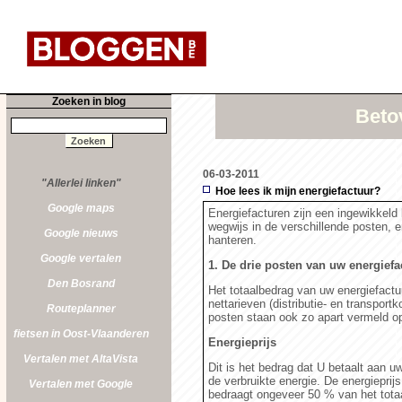
Zoeken in blog
Beto
06-03-2011
"Allerlei linken"
Hoe lees ik mijn energiefactuur?
Google maps
Energiefacturen zijn een ingewikkeld
wegwijs in de verschillende posten, e
Google nieuws
hanteren.
Google vertalen
1. De drie posten van uw energiefa
Den Bosrand
Het totaalbedrag van uw energiefactuu
nettarieven (distributie- en transport
Routeplanner
posten staan ook zo apart vermeld op
fietsen in Oost-Vlaanderen
Energieprijs
Vertalen met AltaVista
Dit is het bedrag dat U betaalt aan u
de verbruikte energie. De energieprijs
Vertalen met Google
bedraagt ongeveer 50 % van het tota