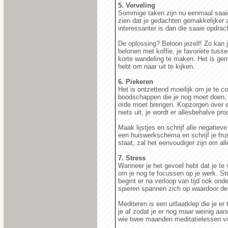
5. Verveling
Sommige taken zijn nu eenmaal saaier
zien dat je gedachten gemakkelijker a
interessanter is dan die saaie opdrach
De oplossing? Beloon jezelf! Zo kan j
belonen met koffie, je favoriete tusse
korte wandeling te maken. Het is gem
hebt om naar uit te kijken.
6. Piekeren
Het is ontzettend moeilijk om je te c
boodschappen die je nog moet doen, 
orde moet brengen. Kopzorgen over ee
niets uit, je wordt er allesbehalve pr
Maak lijstjes en schrijf alle negatie
een huiswerkschema en schrijf je frus
staat, zal het eenvoudiger zijn om all
7. Stress
Wanneer je het gevoel hebt dat je te 
om je nog te focussen op je werk. Str
begint er na verloop van tijd ook onder
spieren spannen zich op waardoor de 
Mediteren is een uitlaatklep die je e
je af zodat je er nog maar weinig aan
wie twee maanden meditatielessen vol