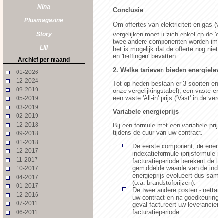
Nina
Conclusie
Plusmagazine
Om offertes van elektriciteit en gas 
Story
vergelijken moet u zich enkel op de 'e
twee andere componenten worden imme
Lili
het is mogelijk dat de offerte nog nie
en 'heffingen' bevatten.
Archief per maand
2. Welke tarieven bieden energiele
01-2026
12-2024
Tot op heden bestaan er 3 soorten ene
09-2019
onze vergelijkingstabel), een vaste ene
een vaste 'All-in' prijs ('Vast' in de ve
05-2019
03-2019
Variabele energieprijs
02-2019
12-2018
Bij een formule met een variabele pr
tijdens de duur van uw contract.
09-2018
01-2018
De eerste component, de energ
12-2017
indexatieformule (prijsformul
11-2017
facturatieperiode berekent de 
gemiddelde waarde van de inde
10-2017
energieprijs evolueert dus s
04-2017
(o.a. brandstofprijzen).
01-2017
De twee andere posten - netta
12-2016
uw contract en na goedkeuring
07-2011
geval factureert uw leverancie
facturatieperiode.
06-2011