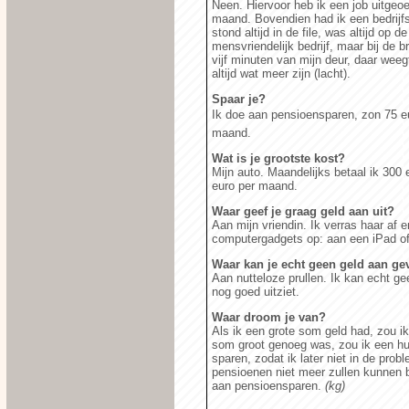
Neen. Hiervoor heb ik een job uitgeo
maand. Bovendien had ik een bedrijfs
stond altijd in de file, was altijd op
mensvriendelijk bedrijf, maar bij de
vijf minuten van mijn deur, daar weeg
altijd wat meer zijn (lacht).
Spaar je?
Ik doe aan pensioensparen, zon 75 
maand.
Wat is je grootste kost?
Mijn auto. Maandelijks betaal ik 300 
euro per maand.
Waar geef je graag geld aan uit?
Aan mijn vriendin. Ik verras haar af 
computergadgets op: aan een iPad of 
Waar kan je echt geen geld aan ge
Aan nutteloze prullen. Ik kan echt gee
nog goed uitziet.
Waar droom je van?
Als ik een grote som geld had, zou ik
som groot genoeg was, zou ik een hu
sparen, zodat ik later niet in de pro
pensioenen niet meer zullen kunnen b
aan pensioensparen.
(kg)