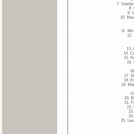
7. Saartj
8.
9. 
10. Mau
11. Mic
12.
13. 
14. C
15. K
16. 
W
17. D
18. E
19. Man
O
20. B
21. F
22.
23
24
25. La