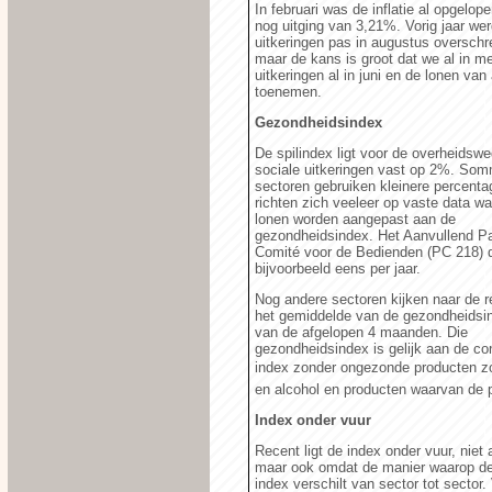
In februari was de inflatie al opgelope
nog uitging van 3,21%. Vorig jaar wer
uitkeringen pas in augustus overschre
maar de kans is groot dat we al in me
uitkeringen al in juni en de lonen va
toenemen.
Gezondheidsindex
De spilindex ligt voor de overheidsw
sociale uitkeringen vast op 2%. So
sectoren gebruiken kleinere percenta
richten zich veeleer op vaste data w
lonen worden aangepast aan de
gezondheidsindex. Het Aanvullend Par
Comité voor de Bedienden (PC 218) d
bijvoorbeeld eens per jaar.
Nog andere sectoren kijken naar de re
het gemiddelde van de gezondheidsin
van de afgelopen 4 maanden. Die
gezondheidsindex is gelijk aan de co
index zonder ongezonde producten z
en alcohol en producten waarvan de 
Index onder vuur
Recent ligt de index onder vuur, niet
maar ook omdat de manier waarop de 
index verschilt van sector tot sector.