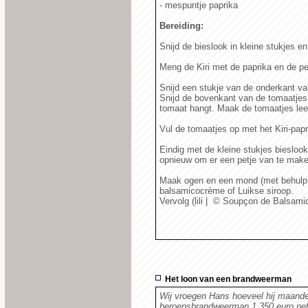
- mespuntje paprika
Bereiding:
Snijd de bieslook in kleine stukjes en
Meng de Kiri met de paprika en de pet
Snijd een stukje van de onderkant va
Snijd de bovenkant van de tomaatjes,
tomaat hangt. Maak de tomaatjes lee
Vul de tomaatjes op met het Kiri-pap
Eindig met de kleine stukjes biesloo
opnieuw om er een petje van te make
Maak ogen en een mond (met behulp v
balsamicocrème of Luikse siroop.
Vervolg (lili
|
© Soupçon de Balsami
Het loon van een brandweerman
Wij vroegen Hans hoeveel hij maandel
beroepsbrandweerman 1.350 euro net