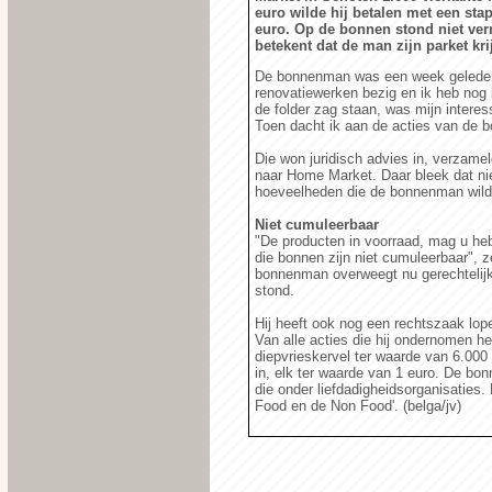
euro wilde hij betalen met een sta
euro. Op de bonnen stond niet verm
betekent dat de man zijn parket krij
De bonnenman was een week geleden g
renovatiewerken bezig en ik heb nog 
de folder zag staan, was mijn interes
Toen dacht ik aan de acties van de 
Die won juridisch advies in, verzame
naar Home Market. Daar bleek dat niet
hoeveelheden die de bonnenman wild
Niet cumuleerbaar
"De producten in voorraad, mag u he
die bonnen zijn niet cumuleerbaar", z
bonnenman overweegt nu gerechtelijk
stond.
Hij heeft ook nog een rechtszaak lop
Van alle acties die hij ondernomen hee
diepvrieskervel ter waarde van 6.000 
in, elk ter waarde van 1 euro. De bon
die onder liefdadigheidsorganisaties.
Food en de Non Food'. (belga/jv)