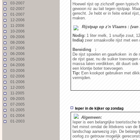
03-2007
Hoewel rijst op zichzelf geen typisch 
gewoon riz au lait tegen rijstpap. Ma
02-2007
gerecht. Je hebt er in feite enkel rij
01-2007
maken.
12-2006
11-2006
Rijstpap op z'n Vlaams : (van
10-2006
Nodig:
1 liter melk, 1 snuifje zout, 1
09-2006
India)
zeer smaakvolle rijst met een na
08-2006
07-2006
Bereiding :
06-2006
De rijst spoelen en gaarkoken in de 
de rijst gaar, nu de suiker toevoegen
05-2006
massa laten verdikken, dit duurt ook
04-2006
een klontje boter toevoegen.
03-2006
Tip:
Een kookpot gebruiken met dik
02-2006
vermijden.
01-2006
12-2005
11-2005
09-2005
07-2005
Ieper in de kijker op zondag
01-2005
01-2004
Algemeen:
01-2003
Ieper is een belangrijke toeristische 
het minst omdat de littekens van de 
landschap aanwezig zijn. De belangr
oorlog zo getrouw mogelijk gereconstr