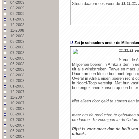
04-2009
Steun daarom ook weer de
11.11.11.-
03-2009
02-2009
01-2009
12-2008
11-2008
10-2008
09-2008
Zet je schouders onder de Millennium
08-2008
11.11.11 v
07-2008
steun de Afrikaanse boer
06-2008
Steun de Af
05-2008
Miljoenen boeren in Afrika zitten in 
uit alle windstreken. Tarwe en maïs ui
04-2008
Daar kan een kleine boer niet tegeno
03-2008
Overal in Afrika eisen boeren recht
02-2008
in Noord-Togo verenigt. Met hun vas
01-2008
boerengezinnen kansen op een beter 
12-2007
11-2007
Niet alleen door geld te storten kan
10-2007
09-2007
08-2007
maar om de producten te gebruiken d
producten. Te verkrijgen in de Oxfam
07-2007
06-2007
Rijst is voor meer dan de helft va
05-2007
uitstek.
04-2007