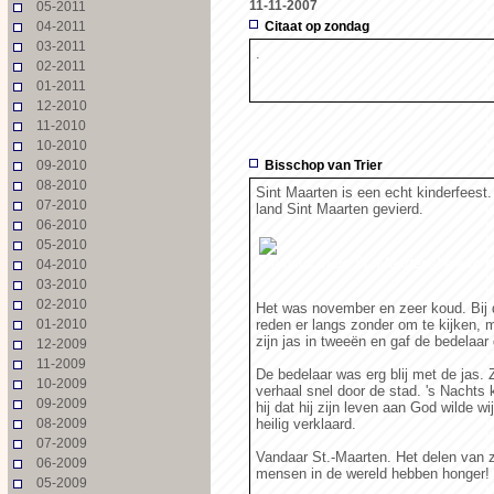
11-11-2007
05-2011
04-2011
Citaat op zondag
03-2011
.
02-2011
01-2011
12-2010
11-2010
10-2010
09-2010
Bisschop van Trier
08-2010
Sint Maarten is een echt kinderfeest
07-2010
land Sint Maarten gevierd.
06-2010
05-2010
Martinus in de St. Maartenskerk te Ko
04-2010
03-2010
02-2010
Het was november en zeer koud. Bij d
01-2010
reden er langs zonder om te kijken, m
zijn jas in tweeën en gaf de bedelaar 
12-2009
11-2009
De bedelaar was erg blij met de jas. 
10-2009
verhaal snel door de stad. 's Nachts 
09-2009
hij dat hij zijn leven aan God wilde w
08-2009
heilig verklaard.
07-2009
Vandaar St.-Maarten. Het delen van zi
06-2009
mensen in de wereld hebben honger!
05-2009