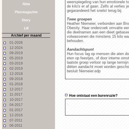
weerspiegeling van hun emotionele toe
Nina
de kilo's er af gaan. Zelfs al verlies
gegarandeerd het snelst terug bij.
Plusmagazine
Twee groepen
Story
Heather Niemeier, verbonden aan Brow
Obesity. Haar onderzoek omvatte ee
Lili
die deelnamen aan een dieet gebasee
Archief per maand
volwassenen die minstens 15 kilo war
behouden.
01-2026
12-2024
Aandachtspunt
09-2019
Hun focus lag op mensen die aten do
eten op feestjes, of door interne om
05-2019
laatste groep verloor op lange termijn
03-2019
diëten aandacht moet worden geschon
02-2019
besluit Niemeier.edp
12-2018
09-2018
01-2018
12-2017
11-2017
Hoe ontstaat een burenruzie?
10-2017
.
04-2017
01-2017
12-2016
07-2011
06-2011