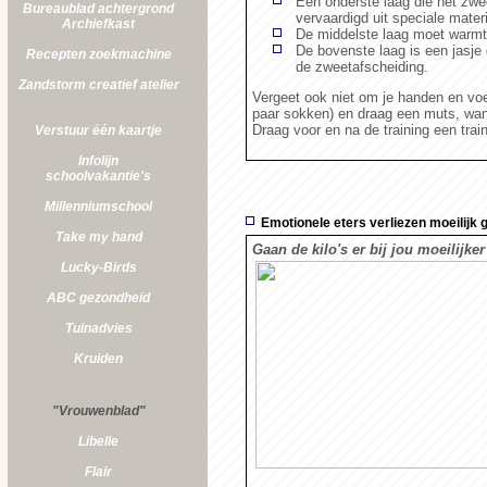
Een onderste laag die het zwee
Bureaublad achtergrond
vervaardigd uit speciale materi
Archiefkast
De middelste laag moet warmt
De bovenste laag is een jasje
Recepten zoekmachine
de zweetafscheiding.
Zandstorm
creatief atelier
Vergeet ook niet om je handen en vo
paar sokken) en draag een muts, wan
Draag voor en na de training een trai
Verstuur één kaartje
Infolijn
schoolvakantie's
Millenniumschool
Emotionele eters verliezen moeilijk 
Take my hand
Gaan de kilo's er bij jou moeilijker
Lucky-Birds
ABC gezondheid
Tuinadvies
Kruiden
"Vrouwenblad"
Libelle
Flair