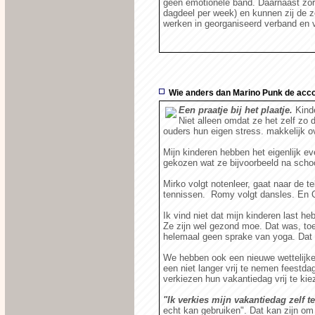
geen emotionele band. Daarnaast zorg
dagdeel per week) en kunnen zij de zor
werken in georganiseerd verband en v
Wie anders dan Marino Punk de acco
Een praatje bij het plaatje.
Kind
Niet alleen omdat ze het zelf zo 
ouders hun eigen stress. makkelijk o
Mijn kinderen hebben het eigenlijk ev
gekozen wat ze bijvoorbeeld na schoo
Mirko volgt notenleer, gaat naar de t
tennissen. Romy volgt dansles. En Qu
Ik vind niet dat mijn kinderen last he
Ze zijn wel gezond moe. Dat was, toen
helemaal geen sprake van yoga. Dat 
We hebben ook een nieuwe wettelijke 
een niet langer vrij te nemen feestd
verkiezen hun vakantiedag vrij te ki
"Ik verkies mijn vakantiedag zelf te
echt kan gebruiken". Dat kan zijn om