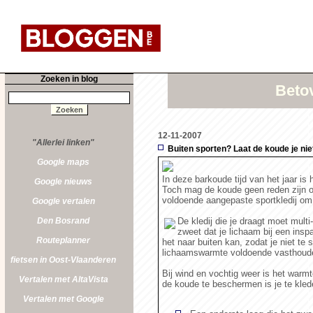
Zoeken in blog
Betov
12-11-2007
"Allerlei linken"
Buiten sporten? Laat de koude je nie
Google maps
In deze barkoude tijd van het jaar is h
Google nieuws
Toch mag de koude geen reden zijn om
voldoende aangepaste sportkledij om
Google vertalen
Den Bosrand
De kledij die je draagt moet multi
zweet dat je lichaam bij een ins
Routeplanner
het naar buiten kan, zodat je niet te 
lichaamswarmte voldoende vasthoud
fietsen in Oost-Vlaanderen
Bij wind en vochtig weer is het warm
Vertalen met AltaVista
de koude te beschermen is je te klede
Vertalen met Google