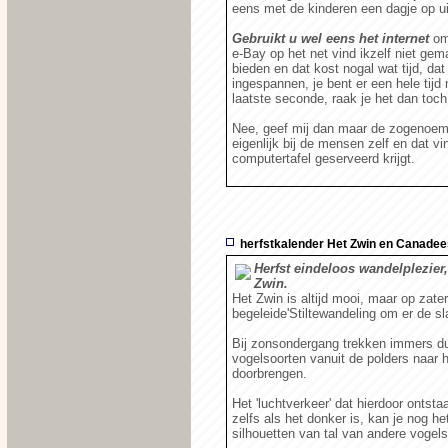
eens met de kinderen een dagje op ui
Gebruikt u wel eens het internet
om 
e-Bay op het net vind ikzelf niet ge
bieden en dat kost nogal wat tijd, dat
ingespannen, je bent er een hele tijd
laatste seconde, raak je het dan toch
Nee, geef mij dan maar de zogenoemde
eigenlijk bij de mensen zelf en dat vi
computertafel geserveerd krijgt.
herfstkalender Het Zwin en Canade
Herfst eindeloos wandelplezier
Zwin.
Het Zwin is altijd mooi, maar op za
begeleide'Stiltewandeling om er de s
Bij zonsondergang trekken immers d
vogelsoorten vanuit de polders naar 
doorbrengen.
Het 'luchtverkeer' dat hierdoor ontst
zelfs als het donker is, kan je nog 
silhouetten van tal van andere vogel