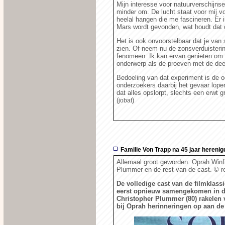
Mijn interesse voor natuurverschijnse
minder om. De lucht staat voor mij vo
heelal hangen die me fascineren. Er i
Mars wordt gevonden, wat houdt dat 
Het is ook onvoorstelbaar dat je van st
zien. Of neem nu de zonsverduisterin
fenomeen. Ik kan ervan genieten om 
onderwerp als de proeven met de deelt
Bedoeling van dat experiment is de o
onderzoekers daarbij het gevaar lopen
dat alles opslorpt, slechts een erwt g
(
)
jobat
Familie Von Trapp na 45 jaar herenig
Allemaal groot geworden: Oprah Winfr
Plummer en de rest van de cast.
© r
De volledige cast van de filmklassi
eerst opnieuw samengekomen in de
Christopher Plummer (80) rakelen
bij Oprah herinneringen op aan de f