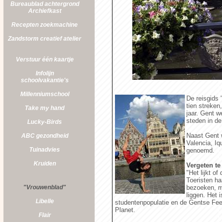
Bureaublad achtergrond
Archiefkast
Recepten zoekmachine
Zandstorm
creatief atelier
Verstuur één kaartje
Infolijn
schoolvakantie's
Millenniumschool
De reisgids 
tien streken
Take my hand
jaar. Gent w
steden in de
Lucky-Birds
Naast Gent w
ABC gezondheid
Valencia, Iq
Tuinadvies
genoemd.
Kruiden
Vergeten te 
"Het lijkt o
Toeristen h
"Vrouwenblad"
bezoeken, ma
liggen. Het 
Libelle
studentenpopulatie en de Gentse Fees
Planet.
Flair