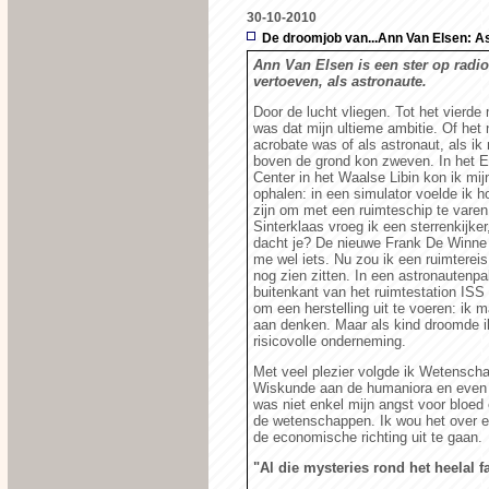
30-10-2010
De droomjob van...Ann Van Elsen: A
Ann Van Elsen is een ster op radio 
vertoeven, als astronaute.
Door de lucht vliegen. Tot het vierde
was dat mijn ultieme ambitie. Of het 
acrobate was of als astronaut, als i
boven de grond kon zweven. In het 
Center in het Waalse Libin kon ik mij
ophalen: in een simulator voelde ik h
zijn om met een ruimteschip te varen
Sinterklaas vroeg ik een sterrenkijker
dacht je? De nieuwe Frank De Winne
me wel iets. Nu zou ik een ruimtereis
nog zien zitten. In een astronautenp
buitenkant van het ruimtestation ISS
om een herstelling uit te voeren: ik m
aan denken. Maar als kind droomde i
risicovolle onderneming.
Met veel plezier volgde ik Wetensch
Wiskunde aan de humaniora en even 
was niet enkel mijn angst voor bloed
de wetenschappen. Ik wou het over 
de economische richting uit te gaan.
"Al die mysteries rond het heelal 