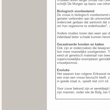
Vrouwen leven langer omdat hun cellen
schrijft De Morgen op basis van infor
Biologisch voorbestemd
De vrouw is biologisch voorbestemd 
geriater verbonden aan de universite
onderzoek gedaan dat aantoont dat s
om hun organisme te onderhouden", 
Andere studies tonen dan weer aan dat
inderdaad beter schade kunnen herste
Gecastreerde honden en katten
Ook zijn er onderzoeken die bewijzen
hun meer mannelijke soortgenoten. T
werd uit genetisch materiaal van t
supervrouwelijke exemplaren gemidde
vrouwtjesmuis.
Evolutie
Het waarom kan volgens Kirkwood nie
een man een vrouw bevrucht heeft, zit
in goede staat is, speelt niet zo'n rol.
Voor zover bekend zijn er wereldwijd
zijn mannen, onder wie de Belg Jan G