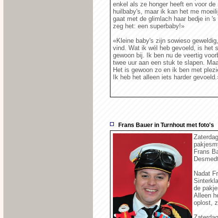
enkel als ze honger heeft en voor de 
huilbaby's, maar ik kan het me moeil
gaat met de glimlach haar bedje in 's 
zeg het: een superbaby!»
«Kleine baby's zijn sowieso geweldig,
vind. Wat ik wél heb gevoeld, is het 
gewoon bij. Ik ben nu de veertig voor
twee uur aan een stuk te slapen. Maar
Het is gewoon zo en ik ben met plezi
Ik heb het alleen iets harder gevoeld.
Frans Bauer in Turnhout met foto's
Zaterdag
pakjesmy
Frans Ba
Desmedt
Nadat Fr
Sinterkl
de pakje
Alleen h
oplost, z
Zaterdag