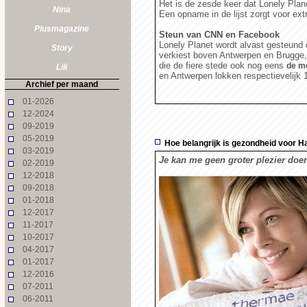
Het is de zesde keer dat Lonely Pla
Nina
Een opname in de lijst zorgt voor ex
Plusmagazine
Steun van CNN en Facebook
Lonely Planet wordt alvast gesteun
Story
verkiest boven Antwerpen en Brugge,
die de fiere stede ook nog eens
de mo
Lili
en Antwerpen lokken respectievelijk 
Archief per maand
01-2026
12-2024
09-2019
05-2019
Hoe belangrijk is gezondheid voor 
03-2019
Je kan me geen groter plezier doe
02-2019
12-2018
09-2018
01-2018
12-2017
11-2017
10-2017
04-2017
01-2017
12-2016
07-2011
06-2011