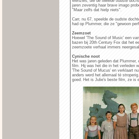
Menzies, die de tweede oudste dochte
jaren zeventig haar brave imago prob
"Maar zelfs dat hielp niets".
Carr, nu 67, speelde de oudste docht
had op Plummer, die ze "gewoon perf
Zeemzoet
Hoewel 'The Sound of Music' een van
bazen bij 20th Century Fox dat het e
zeemzoete verhaal immers neergesa
Cynische noot
Het was jaren geleden dat Plummer, d
film. Hij was het die in het verleden
'The Sound of Mucus' en verklaart nu
anders werd het allemaal té stroperig. 
goed. Het is Julie's beste film, ze is 