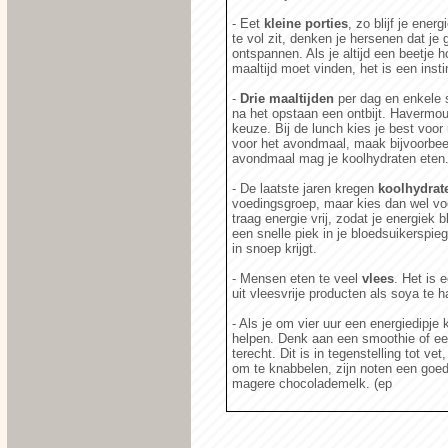
- Eet
kleine porties
, zo blijf je ener
te vol zit, denken je hersenen dat je
ontspannen. Als je altijd een beetje h
maaltijd moet vinden, het is een inst
-
Drie maaltijden
per dag en enkele s
na het opstaan een ontbijt. Havermou
keuze. Bij de lunch kies je best voor 
voor het avondmaal, maak bijvoorbeel
avondmaal mag je koolhydraten eten
- De laatste jaren kregen
koolhydrat
voedingsgroep, maar kies dan wel voo
traag energie vrij, zodat je energiek b
een snelle piek in je bloedsuikerspie
in snoep krijgt.
- Mensen eten te veel
vlees
. Het is 
uit vleesvrije producten als soya te 
- Als je om vier uur een energiedipje kr
helpen. Denk aan een smoothie of ee
terecht. Dit is in tegenstelling tot vet
om te knabbelen, zijn noten een goede
magere chocolademelk. (ep