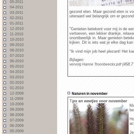
05-2011
04-2011
gezond eten. Maar gezond eten is voor 
03-2011
uiteraard wel belangrijk om er gezond 
02-2011
01-2011
12-2010
"Genieten betekent voor mij in de ee
vertoeven, een lekker drankje, relaxe
11-2010
onontbeerlijk in. Maar genieten beteke
10-2010
kijken. Dit is iets wat je elke dag kan
09-2010
08-2010
"Ik vind mijn job heel plezant! Het kan
07-2010
Bijlagen:
06-2010
(458.
vervolg Hanne Troonbeeckx.pdf
05-2010
04-2010
03-2010
02-2010
01-2010
12-2009
Naturen in november
11-2009
Ti
ps en weetjes voor november
10-2009
Ma
09-2009
be
08-2009
Ho
07-2009
ac
06-2009
05-2009
Je