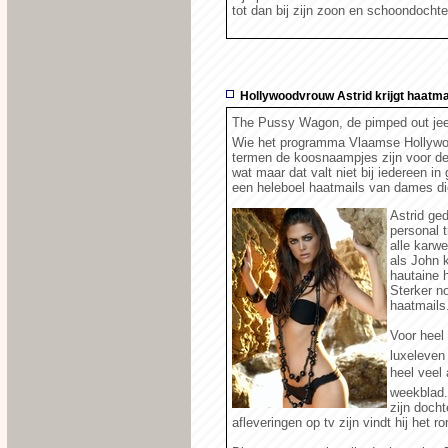
tot dan bij zijn zoon en schoondocht
Hollywoodvrouw Astrid krijgt haatma
The Pussy Wagon, de pimped out jeep 
Wie het programma Vlaamse Hollywood
termen de koosnaampjes zijn voor de
wat maar dat valt niet bij iedereen 
een heleboel haatmails van dames di
Astrid ged
personal t
alle karwe
als John k
hautaine 
Sterker no
haatmails
Voor heel
luxeleven
heel veel 
weekblad.
zijn doch
afleveringen op tv zijn vindt hij het 