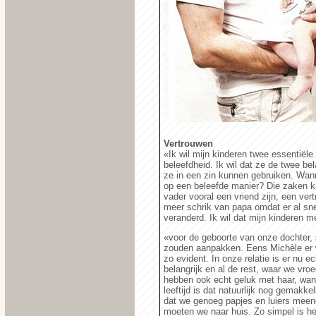
Vertrouwen
«Ik wil mijn kinderen twee essentiële
beleefdheid. Ik wil dat ze de twee bel
ze in een zin kunnen gebruiken. Wanne
op een beleefde manier? Die zaken kan
vader vooral een vriend zijn, een ve
meer schrik van papa omdat er al snel
veranderd. Ik wil dat mijn kinderen m
«voor de geboorte van onze dochter,
zouden aanpakken. Eens Michèle er wa
zo evident. In onze relatie is er nu 
belangrijk en al de rest, waar we vr
hebben ook echt geluk met haar, wa
leeftijd is dat natuurlijk nog gemakk
dat we genoeg papjes en luiers meen
moeten we naar huis. Zo simpel is het