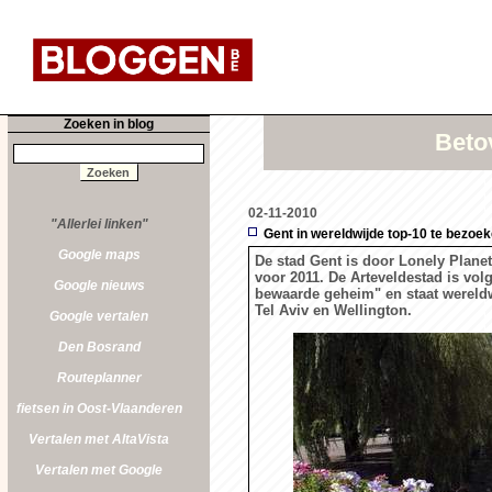
Zoeken in blog
Beto
02-11-2010
"Allerlei linken"
Gent in wereldwijde top-10 te bezoek
Google maps
De stad Gent is door Lonely Plane
voor 2011. De Arteveldestad is vo
Google nieuws
bewaarde geheim" en staat wereld
Tel Aviv en Wellington.
Google vertalen
Den Bosrand
Routeplanner
fietsen in Oost-Vlaanderen
Vertalen met AltaVista
Vertalen met Google