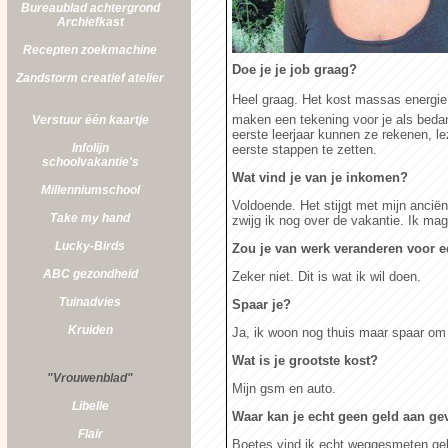
Bureaublad achtergrond
Archiefkast
Recepten zoekmachine
Doe je je job graag?
Zandstorm
creatief atelier
Heel graag. Het kost massas energie,
maken een tekening voor je als bedankj
Verstuur één kaartje
eerste leerjaar kunnen ze rekenen, l
Infolijn
eerste stappen te zetten.
schoolvakantie's
Wat vind je van je inkomen?
Millenniumschool
Voldoende. Het stijgt met mijn ancië
Take my hand
zwijg ik nog over de vakantie. Ik mag
Lucky-Birds
Zou je van werk veranderen voor 
ABC gezondheid
Zeker niet. Dit is wat ik wil doen.
Tuinadvies
Spaar je?
Kruiden
Ja, ik woon nog thuis maar spaar om
Wat is je grootste kost?
"Vrouwenblad"
Mijn gsm en auto.
Libelle
Waar kan je echt geen geld aan ge
Flair
Boetes vind ik echt weggesmeten geld