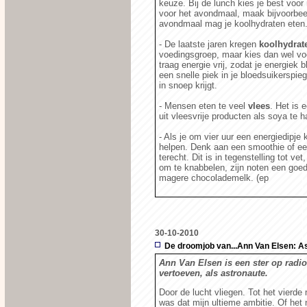
keuze. Bij de lunch kies je best voor 
voor het avondmaal, maak bijvoorbeel
avondmaal mag je koolhydraten eten
- De laatste jaren kregen
koolhydrat
voedingsgroep, maar kies dan wel voo
traag energie vrij, zodat je energiek b
een snelle piek in je bloedsuikerspie
in snoep krijgt.
- Mensen eten te veel
vlees
. Het is 
uit vleesvrije producten als soya te 
- Als je om vier uur een energiedipje kr
helpen. Denk aan een smoothie of ee
terecht. Dit is in tegenstelling tot vet
om te knabbelen, zijn noten een goede
magere chocolademelk. (ep
30-10-2010
De droomjob van...Ann Van Elsen: A
Ann Van Elsen is een ster op radio 
vertoeven, als astronaute.
Door de lucht vliegen. Tot het vierde
was dat mijn ultieme ambitie. Of het 