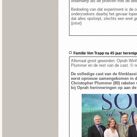
onderwerp als de proeven met de deelt
Bedoeling van dat experiment is de o
onderzoekers daarbij het gevaar lopen
dat alles opslorpt, slechts een erwt g
(
)
jobat
Familie Von Trapp na 45 jaar herenig
Allemaal groot geworden: Oprah Winfr
Plummer en de rest van de cast.
© r
De volledige cast van de filmklassi
eerst opnieuw samengekomen in de
Christopher Plummer (80) rakelen
bij Oprah herinneringen op aan de f