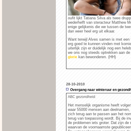
oufit lijkt Tatiana Silva als twee dru
wederhelft van steracteur Matthew M
enige gelijkenis die we tussen de t
dan weer heel erg uit elkaar.
Want terwijl Alves samen is met een v
erg goed te kunnen vinden met komie
uiterlijk zijn er duidelijk nog een he
we ons nog steeds optrekken aan de 
kan bewonderen. (HH)
glorie
28-10-2010
Overgang naar winteruur en gezond
ABC gezondheid:
Het menselijk organisme heeft volgen
waar 55000 mensen aan deelnamen, i
zich terug aan te passen aan het nor
terug van toepassing wordt. Bij de in
de problemen iets groter. Dat zijn de 
waarvan de voornaamste gepubliceerd 