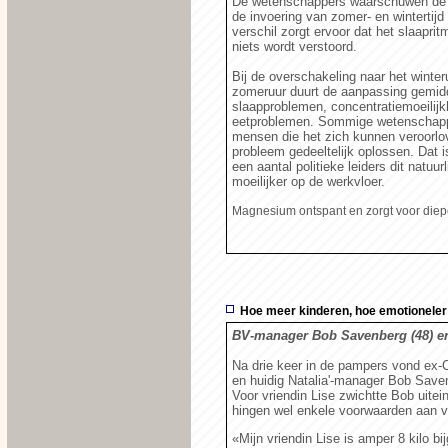
De wetenschappers waarschuwen de 
de invoering van zomer- en wintertijd
verschil zorgt ervoor dat het slaapr
niets wordt verstoord.
Bij de overschakeling naar het winter
zomeruur duurt de aanpassing gemidde
slaapproblemen, concentratiemoeilijk
eetproblemen. Sommige wetenschappe
mensen die het zich kunnen veroorlo
probleem gedeeltelijk oplossen. Dat
een aantal politieke leiders dit natuur
moeilijker op de werkvloer.
Magnesium ontspant en zorgt voor diep
Hoe meer kinderen, hoe emotioneler
BV-manager Bob Savenberg (48) en
Na drie keer in de pampers vond ex
en huidig Natalia'-manager Bob Saven
Voor vriendin Lise zwichtte Bob uitei
hingen wel enkele voorwaarden aan v
«Mijn vriendin Lise is amper 8 kilo b