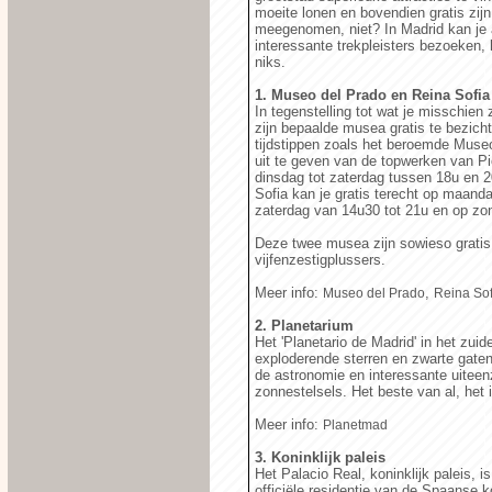
moeite lonen en bovendien gratis zijn
meegenomen, niet? In Madrid kan je 
interessante trekpleisters bezoeken,
niks.
1. Museo del Prado en Reina Sofia
In tegenstelling tot wat je misschien
zijn bepaalde musea gratis te bezich
tijdstippen zoals het beroemde Museo
uit te geven van de topwerken van P
dinsdag tot zaterdag tussen 18u en 
Sofia kan je gratis terecht op maand
zaterdag van 14u30 tot 21u en op zo
Deze twee musea zijn sowieso gratis
vijfenzestigplussers.
Meer info:
,
Museo del Prado
Reina Sof
2. Planetarium
Het 'Planetario de Madrid' in het zui
exploderende sterren en zwarte gaten
de astronomie en interessante uiteenz
zonnestelsels. Het beste van al, het 
Meer info:
Planetmad
3. Koninklijk paleis
Het Palacio Real, koninklijk paleis, i
officiële residentie van de Spaanse ko