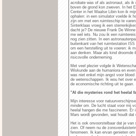
acrobate was of als astronaut, als i
boven de grond kon zweven. In het 
Center in het Waalse Libin kon ik mij
ophalen: in een simulator voelde ik h
zijn om met een ruimteschip te varen
Sinterklaas vroeg ik een sterrenkijker
dacht je? De nieuwe Frank De Winne
me wel iets. Nu zou ik een ruimtereis
nog zien zitten. In een astronautenp
buitenkant van het ruimtestation ISS
om een herstelling uit te voeren: ik m
aan denken. Maar als kind droomde i
risicovolle onderneming.
Met veel plezier volgde ik Wetensch
Wiskunde aan de humaniora en even 
was niet enkel mijn angst voor bloed
de wetenschappen. Ik wou het over 
de economische richting uit te gaan.
"Al die mysteries rond het heelal 
Mijn interesse voor natuurverschijnse
minder om. De lucht staat voor mij vo
heelal hangen die me fascineren. Er i
Mars wordt gevonden, wat houdt dat 
Het is ook onvoorstelbaar dat je van st
zien. Of neem nu de zonsverduisterin
fenomeen. Ik kan ervan genieten om 