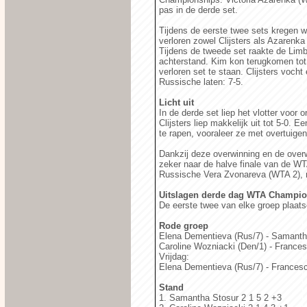
pas in de derde set.
Tijdens de eerste twee sets kregen we
verloren zowel Clijsters als Azarenka
Tijdens de tweede set raakte de Lim
achterstand. Kim kon terugkomen tot 
verloren set te staan. Clijsters voch
Russische laten: 7-5.
Licht uit
In de derde set liep het vlotter voor 
Clijsters liep makkelijk uit tot 5-0.
te rapen, vooraleer ze met overtuigen
Dankzij deze overwinning en de overw
zeker naar de halve finale van de W
Russische Vera Zvonareva (WTA 2), me
Uitslagen derde dag WTA Champio
De eerste twee van elke groep plaatse
Rode groep
Elena Dementieva (Rus/7) - Samantha 
Caroline Wozniacki (Den/1) - Francesc
Vrijdag:
Elena Dementieva (Rus/7) - Francesc
Stand
1. Samantha Stosur 2 1 5 2 +3