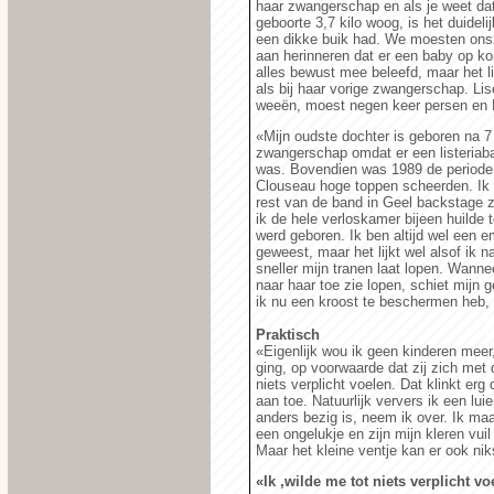
haar zwangerschap en als je weet dat
geboorte 3,7 kilo woog, is het duidelij
een dikke buik had. We moesten ons
aan herinneren dat er een baby op k
alles bewust mee beleefd, maar het li
als bij haar vorige zwangerschap. Lis
weeën, moest negen keer persen en 
«Mijn oudste dochter is geboren na 
zwangerschap omdat er een listeriabac
was. Bovendien was 1989 de periode
Clouseau hoge toppen scheerden. Ik 
rest van de band in Geel backstage za
ik de hele verloskamer bijeen huilde 
werd geboren. Ik ben altijd wel een 
geweest, maar het lijkt wel alsof ik 
sneller mijn tranen laat lopen. Wannee
naar haar toe zie lopen, schiet mijn
ik nu een kroost te beschermen heb, 
Praktisch
«Eigenlijk wou ik geen kinderen meer
ging, op voorwaarde dat zij zich met 
niets verplicht voelen. Dat klinkt erg 
aan toe. Natuurlijk ververs ik een lui
anders bezig is, neem ik over. Ik ma
een ongelukje en zijn mijn kleren vuil 
Maar het kleine ventje kan er ook ni
«Ik ,wilde me tot niets verplicht vo