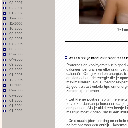
03-2007
02-2007
01-2007
12-2006
11-2006
10-2006
Je kan
09-2006
08-2006
07-2006
06-2006
05-2006
Wat en hoe je moet eten voor meer 
04-2006
03-2006
Proteïnes en koolhydraten zijn goed v
calorieën per gram en elke gram vet
02-2006
calorieën. Om gezond en energiek te b
01-2006
er allemaal om de energie die je opn
12-2005
maximaliseren, aldus voedingsexperte
11-2005
Zij geeft alvast enkele tips om energi
09-2005
zonder bij te komen.
07-2005
- Eet
kleine porties
, zo blijf je ener
01-2005
te vol zit, denken je hersenen dat je
01-2004
ontspannen. Als je altijd een beetje h
01-2003
maaltijd moet vinden, het is een inst
-
Drie maaltijden
per dag en enkele s
na het opstaan een ontbijt. Havermou