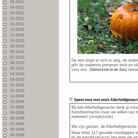
05-2011
04-2011
03-2011
02-2011
01-2011
12-2010
11-2010
10-2010
09-2010
08-2010
07-2010
De een stopt er zich in weg, de ander
06-2010
pikt de zwaarste pompoen eruit en sl
05-2010
voor ons. (
) nieu
fotosessie in de Zoo
04-2010
03-2010
02-2010
01-2010
12-2009
Speel mee met onze Allerheiligenact
11-2009
10-2009
Bij een Allerheiligenactie denk je mi
Kerstboomactie maar we willen van he
09-2009
iedereen! (
)
showbizzsite
08-2009
07-2009
We zijn gestart, de Allerheiligenactie
06-2009
Maar liefst 117 gevulde enveloppes l
05-2009
bij de kerstboomactie lanceren we i