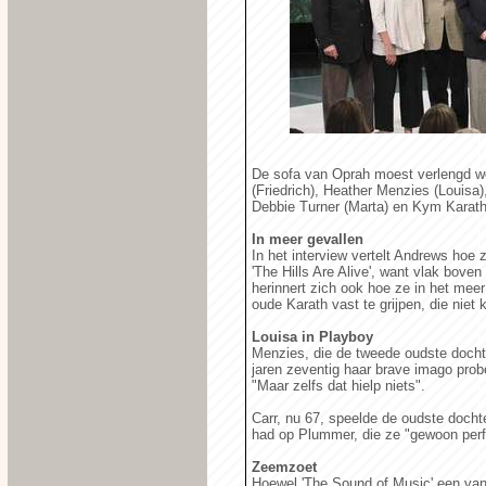
De sofa van Oprah moest verlengd w
(Friedrich), Heather Menzies (Louisa)
Debbie Turner (Marta) en Kym Karath 
In meer gevallen
In het interview vertelt Andrews hoe 
'The Hills Are Alive', want vlak bove
herinnert zich ook hoe ze in het meer
oude Karath vast te grijpen, die nie
Louisa in Playboy
Menzies, die de tweede oudste dochte
jaren zeventig haar brave imago prob
"Maar zelfs dat hielp niets".
Carr, nu 67, speelde de oudste docht
had op Plummer, die ze "gewoon perf
Zeemzoet
Hoewel 'The Sound of Music' een van