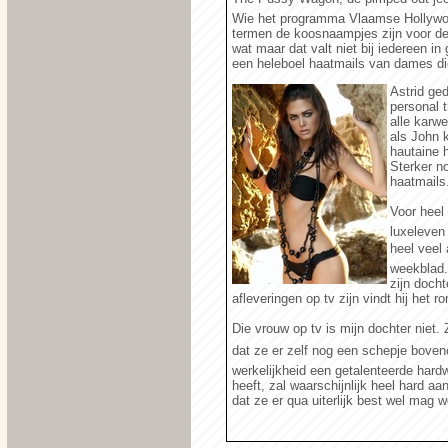
Wie het programma Vlaamse Hollywood
termen de koosnaampjes zijn voor de
wat maar dat valt niet bij iedereen 
een heleboel haatmails van dames di
Astrid ged
personal t
alle karwe
als John k
hautaine 
Sterker no
haatmails
Voor heel
luxeleven
heel veel 
weekblad.
zijn doch
afleveringen op tv zijn vindt hij het 
Die vrouw op tv is mijn dochter niet
dat ze er zelf nog een schepje boveno
werkelijkheid een getalenteerde har
heeft, zal waarschijnlijk heel hard aa
dat ze er qua uiterlijk best wel mag w