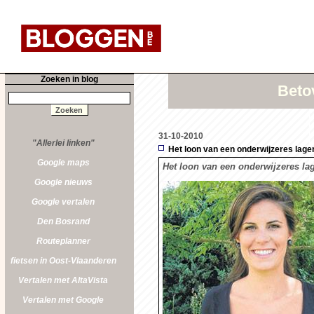
Zoeken in blog
Beto
31-10-2010
"Allerlei linken"
Het loon van een onderwijzeres lage
Google maps
Het loon van een onderwijzeres lag
Google nieuws
Google vertalen
Den Bosrand
Routeplanner
fietsen in Oost-Vlaanderen
Vertalen met AltaVista
Vertalen met Google