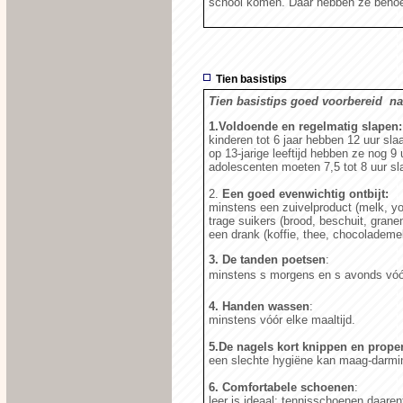
school komen. Daar hebben ze behoe
Tien basistips
Tien basistips goed voorbereid na
1.Voldoende en regelmatig slapen:
kinderen tot 6 jaar hebben 12 uur sla
op 13-jarige leeftijd hebben ze nog 9 
adolescenten moeten 7,5 tot 8 uur sl
2.
Een goed evenwichtig ontbijt:
minstens een zuivelproduct (melk, yo
trage suikers (brood, beschuit, granen
een drank (koffie, thee, chocolademel
3. De tanden poetsen
:
minstens s morgens en s avonds vóó
4. Handen wassen
:
minstens vóór elke maaltijd.
5.De nagels kort knippen en prop
een slechte hygiëne kan maag-darmi
6. Comfortabele schoenen
:
leer is ideaal; tennisschoenen daare