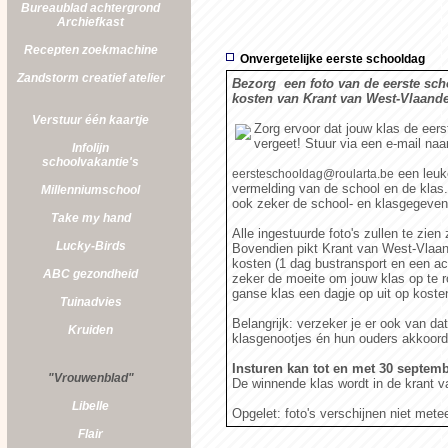
Bureaublad achtergrond
Archiefkast
Recepten zoekmachine
Onvergetelijke eerste schooldag
Zandstorm
creatief atelier
Bezorg een foto van de eerste sch
kosten van Krant van West-Vlaande
Verstuur één kaartje
Zorg ervoor dat jouw klas de eers
vergeet! Stuur via een e-mail naar
Infolijn
schoolvakantie's
een leuk
eersteschooldag@roularta.be
vermelding van de school en de klas
Millenniumschool
ook zeker de school- en klasgegeven
Take my hand
Alle ingestuurde foto's zullen te zien
Lucky-Birds
Bovendien pikt Krant van West-Vlaand
kosten (1 dag bustransport en een act
ABC gezondheid
zeker de moeite om jouw klas op te r
ganse klas een dagje op uit op kost
Tuinadvies
Belangrijk: verzeker je er ook van dat
Kruiden
klasgenootjes én hun ouders akkoord 
Insturen kan tot en met 30 septemb
"Vrouwenblad"
De winnende klas wordt in de krant 
Libelle
Opgelet: foto's verschijnen niet mete
Flair