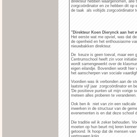
direkteur hebben waargenomen, alle tw
zorgcoördinator en ze hebben dit op 
de taak als voltijds zorgcoördinator t
"Direkteur Koen Dierynck aan het 
Het eerste wat me opviel, was dat de
de openheid en het enthousiasme van 
nieuwbakken direkteur.
De keuze is geen toeval, maar een ge
Centrumschool heeft zin voor initiati
wordt samengewerkt over de klasmuren
eigen eilandje. Bovendien wordt hier
het aanscherpen van sociale vaardig
Voordien was ik verbonden aan de ste
laatste vijf jaar zorgcoördinator en 
'De positieve punten uit mijn vorige 
meteen alles proberen te veranderen. 
Ook ben ik niet van zin een radicale
inwerken in de structuur van de gem
evenementen is en dat deze school da
Die traditie wil ik zeker behouden. V
moeten op hun beurt mij leren kennen.
getoond. Ik hoop dat de mensen van 
vertrouwen krijg.