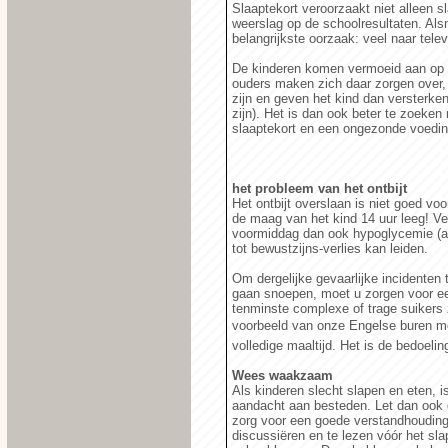
Slaaptekort veroorzaakt niet alleen 
weerslag op de schoolresultaten. Als
belangrijkste oorzaak: veel naar telev
De kinderen komen vermoeid aan op s
ouders maken zich daar zorgen over,
zijn en geven het kind dan versterk
zijn). Het is dan ook beter te zoeken
slaaptekort en een ongezonde voedin
het probleem van het ontbijt
Het ontbijt overslaan is niet goed vo
de maag van het kind 14 uur leeg! Ve
voormiddag dan ook hypoglycemie (ab
tot bewustzijns-verlies kan leiden.
Om dergelijke gevaarlijke incidenten
gaan snoepen, moet u zorgen voor ee
tenminste complexe of trage suikers 
voorbeeld van onze Engelse buren m
volledige maaltijd. Het is de bedoeli
Wees waakzaam
Als kinderen slecht slapen en eten, 
aandacht aan besteden. Let dan ook 
zorg voor een goede verstandhouding 
discussiëren en te lezen vóór het s