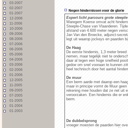
03-2007
02-2007
Negen hindernissen voor de glorie
01-2007
Expert licht parcours grote steepl
12-2006
Waregem Koerse omvat acht hindernis
11-2006
Steeple-Chase van Vlaanderen. Tijden
10-2006
afstand van 4.600 meter negen versc
09-2006
Jan Van den Broecke, adjunct-secret
08-2006
legt uit waarop jockeys en paarden bi
07-2006
De Haag
06-2006
De eerste hindernis, 1,3 meter breed
05-2006
nemen, maar tegelijk niet te ondersc
04-2006
daar al tegen een hoge snelheid posit
03-2006
gedoe om snel vooraan te kunnen zit
heel technisch door het aantal hinde
02-2006
01-2006
De muur
12-2005
Een berm aarde met daarop een haag.
11-2005
maar in principe vormt de Muur geen 
09-2005
rekening mee houden dat ze net uit 
veroorzaken. Een hindernis die er en
07-2005
berm.
01-2005
01-2004
01-2003
De dubbelsprong
vroeger moesten de paarden hier ove