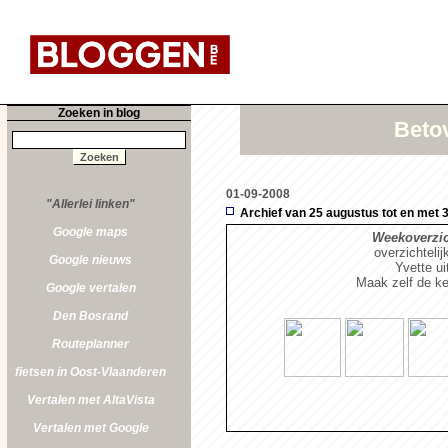
Zoeken in blog
Betov
01-09-2008
"Allerlei linken"
Archief van 25 augustus tot en met 
Google maps
Weekoverzich
overzichtelij
Google nieuws
Yvette u
Maak zelf de ke
Google vertalen
Den Bosrand
Routeplanner
fietsen in Oost-Vlaanderen
Vertalen met AltaVista
Vertalen met Google