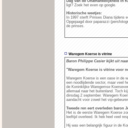
Dag van de Onafhankelijkheid in Ki
ligt? Zoek het even op google.
Historische weetjes:
In 1997 sterft Prinses Diana tijdens 
Opgejaagd door paparazzi (persfotog
de prinses.
Waregem Koerse is vitrine
Baron Philippe Casier kijkt uit naa
"Waregem Koerse is vitrine voor n
Waregem Koerse is een oase in de woe
een noodlijdende sector, maar veel hel
de Koninklijke Waregemse Koersevere
allemaal naar het buitenland. Toch kij
dinsdag 2 september. Waregem Koerse 
aandacht voor zowel het vip-gebeuren
Tweede ren eert overleden baron J
Het is de eerste Waregem Koerse zond
leeftijd overleed. Ik heb heel veel res
Hij was een belangrijk figuur in de 