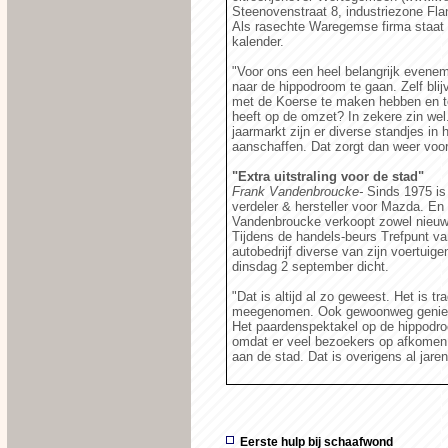
Steenovenstraat 8, industriezone Flan
Als rasechte Waregemse firma staat 
kalender.
"Voor ons een heel belangrijk evenem
naar de hippodroom te gaan. Zelf blij
met de Koerse te maken hebben en t
heeft op de omzet? In zekere zin wel
jaarmarkt zijn er diverse standjes i
aanschaffen. Dat zorgt dan weer voor
"Extra uitstraling voor de stad"
Frank Vandenbroucke-
Sinds 1975 is
verdeler & hersteller voor Mazda. En
Vandenbroucke verkoopt zowel nieuw
Tijdens de handels-beurs Trefpunt va
autobedrijf diverse van zijn voertuig
dinsdag 2 september dicht.
"Dat is altijd al zo geweest. Het is 
meegenomen. Ook gewoonweg genieten
Het paardenspektakel op de hippodro
omdat er veel bezoekers op afkomen m
aan de stad. Dat is overigens al jaren
Eerste hulp bij schaafwond