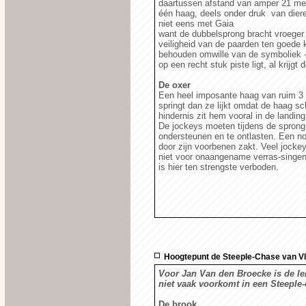
daartussen afstand van amper 21 mete
één haag, deels onder druk van dieren
niet eens met Gaia
want de dubbelsprong bracht vroeger 
veiligheid van de paarden ten goede
behouden omwille van de symboliek 
op een recht stuk piste ligt, al krijgt 
De oxer
Een heel imposante haag van ruim 3 
springt dan ze lijkt omdat de haag sc
hindernis zit hem vooral in de landin
De jockeys moeten tijdens de sprong 
ondersteunen en te ontlasten. Een no
door zijn voorbenen zakt. Veel jock
niet voor onaangename verras-singe
is hier ten strengste verboden.
Hoogtepunt de Steeple-Chase van V
Voor Jan Van den Broecke is de Ie
niet vaak voorkomt in een Steeple-
De brook