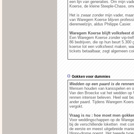
een lijn van generaties. Om mijn va
Koerse, de kleine 5teeple-Chase, omg
Het is zwaar zonder mijn vader, maar
van Waregem Koerse blijven professi
dierenwelzijn, aldus Philippe Casier.
Waregem Koerse blijft volksfeest d
Een Waregem Koerse zonder vip-tref
86 bedrijven, die op hun beurt 5.300 
koerse tot een volksfeest maken, wan
tickets betaalbaar, zegt algemeen c
Gokken voor dummies
Wedden op een paard is de rennen 
Mensen houden van kansspelen en ook
Van den Broecke vat het wedden op 
rennen intenser beleven. Heel wat b
ander paard. Tijdens Waregem Koerse 
vergokt.
Vraag is nu : hoe moet men gokke
Voor weddingschappen op de Waregems
bij de verschillende loketten met co
de eerste en meest uitgebreide mani
Hippo-drome noemt. Het tweede type