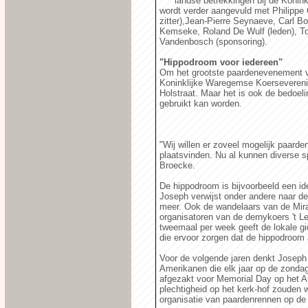
landse betrekkingen bij de Konin
wordt verder aangevuld met Philippe C
zitter),Jean-Pierre Seynaeve, Carl Bo
Kemseke, Roland De Wulf (leden), To
Vandenbosch (sponsoring).
"Hippodroom voor iedereen"
Om het grootste paardenevenement v
Koninklijke Waregemse Koersevereni
Holstraat. Maar het is ook de bedoel
gebruikt kan worden.
"Wij willen er zoveel mogelijk paarde
plaatsvinden. Nu al kunnen diverse s
Broecke.
De hippodroom is bijvoorbeeld een id
Joseph verwijst onder andere naar de 
meer. Ook de wandelaars van de Mir
organisatoren van de dernykoers 't L
tweemaal per week geeft de lokale gi
die ervoor zorgen dat de hippodroom a
Voor de volgende jaren denkt Josep
Amerikanen die elk jaar op de zonda
afgezakt voor Memorial Day op het A
plechtigheid op het kerk-hof zouden 
organisatie van paardenrennen op de