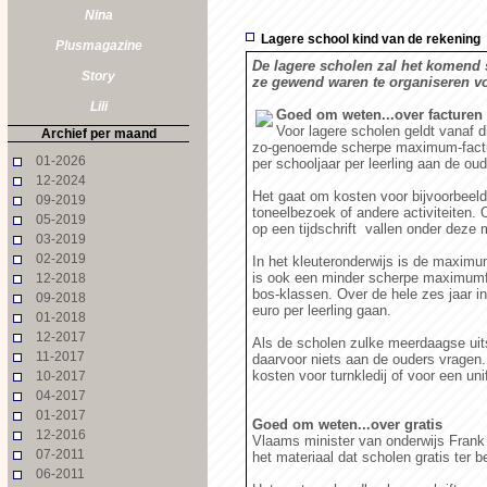
Nina
Lagere school kind van de rekening
Plusmagazine
De lagere scholen zal het komend s
Story
ze gewend waren te organiseren v
Lili
Goed om weten...over facturen
Voor lagere scholen geldt vanaf 
Archief per maand
zo-genoemde scherpe maximum-factuur
01-2026
per schooljaar per leerling aan de o
12-2024
Het gaat om kosten voor bijvoorbeeld
09-2019
toneelbezoek of andere activiteiten
05-2019
op een tijdschrift vallen onder deze
03-2019
02-2019
In het kleuteronderwijs is de maximum
is ook een minder scherpe maximumfa
12-2018
bos-klassen. Over de hele zes jaar i
09-2018
euro per leerling gaan.
01-2018
12-2017
Als de scholen zulke meerdaagse uit
11-2017
daarvoor niets aan de ouders vragen.
kosten voor turnkledij of voor een uni
10-2017
04-2017
01-2017
Goed om weten...over gratis
12-2016
Vlaams minister van onderwijs Frank
07-2011
het materiaal dat scholen gratis ter 
06-2011