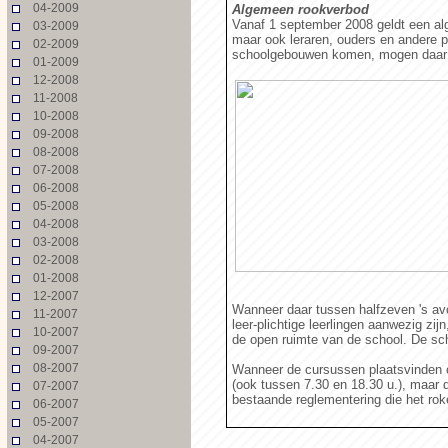
04-2009
Algemeen rookverbod
Vanaf 1 september 2008 geldt een alg
03-2009
maar ook leraren, ouders en andere p
02-2009
schoolgebouwen komen, mogen daar 
01-2009
12-2008
11-2008
10-2008
09-2008
08-2008
07-2008
06-2008
05-2008
04-2008
03-2008
02-2008
01-2008
12-2007
Wanneer daar tussen halfzeven 's av
11-2007
leer-plichtige leerlingen aanwezig zi
10-2007
de open ruimte van de school. De sch
09-2007
08-2007
Wanneer de cursussen plaatsvinden op
(ook tussen 7.30 en 18.30 u.), maar de
07-2007
bestaande reglementering die het roke
06-2007
05-2007
04-2007