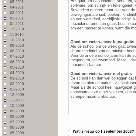
Het gaat om handboeken, schriften, 
05-2011
software, om schrijf- en tekengerief,
04-2011
Bovendien moeten maar niet voor de l
03-2011
bewegingsmateriaal, boeken, kinderli
02-2011
en een wereldbol, aardrijkskundige 
muziekinstrumenten gratis beschikbaa
01-2011
om een passer te kopen, want die moe
12-2010
.
11-2010
10-2010
Goed om weten...over bijna gratis
09-2010
Als de school om de week gaat zwe
de omzendbrief van de minister heeft
08-2010
Voor de andere schooljaren kan de sc
07-2010
toegang tot het zwembad. Maar... da
06-2010
maximum-factuur.
05-2010
04-2010
Goed om weten...over niet gratis
De school kan dan wel opleggen dat l
03-2010
ervan betalen de ouders. Zij besliss
02-2010
Maar als de school heel nauwgezet ga
01-2010
voorwaarden ze moet voldoen, dan val
12-2009
scherpe maximumfactuur.
11-2009
10-2009
09-2009
08-2009
07-2009
06-2009
Wat is nieuw op 1 september 2008?
05-2009