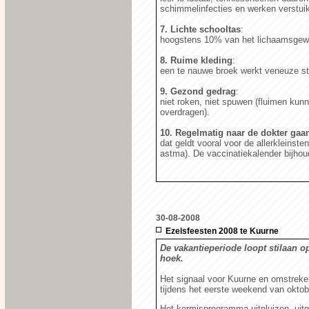
schimmelinfecties en werken verstuik
7. Lichte schooltas
:
hoogstens 10% van het lichaamsgewich
8. Ruime kleding
:
een te nauwe broek werkt veneuze sto
9. Gezond gedrag
:
niet roken, niet spuwen (fluimen kunn
overdragen).
10. Regelmatig naar de dokter gaa
dat geldt vooral voor de allerkleinst
astma). De vaccinatiekalender bijhou
30-08-2008
Ezelsfeesten 2008 te Kuurne
De vakantieperiode loopt stilaan o
hoek.
Het signaal voor Kuurne en omstreke
tijdens het eerste weekend van oktob
Het kermisprogramma uitpluizen, uitg