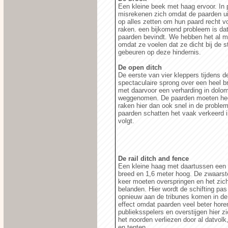
Een kleine beek met haag ervoor. In 
misrekenen zich omdat de paarden u
op alles zetten om hun paard recht vo
raken. een bijkomend probleem is dat
paarden bevindt. We hebben het al 
omdat ze voelen dat ze dicht bij de s
gebeuren op deze hindernis.
De open ditch
De eerste van vier kleppers tijdens
spectaculaire sprong over een heel 
met daarvoor een verharding in dolomi
weggenomen. De paarden moeten heel
raken hier dan ook snel in de problem
paarden schatten het vaak verkeerd i
volgt.
De rail ditch and fence
Een kleine haag met daartussen een 
breed en 1,6 meter hoog. De zwaarste
keer moeten overspringen en het zich
belanden. Hier wordt de schifting pa
opnieuw aan de tribunes komen in de
effect omdat paarden veel beter hor
publieksspelers en overstijgen hier z
het noorden verliezen door al datvolk
en tenten.