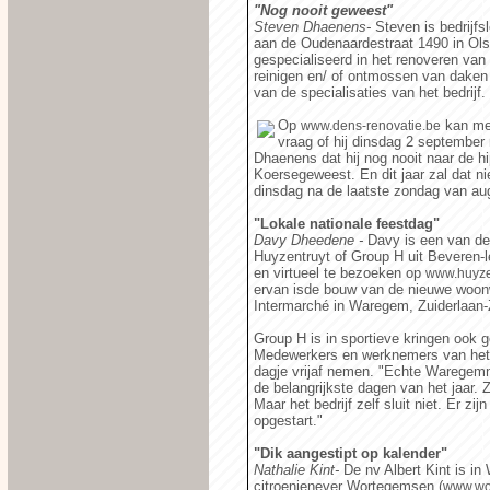
"Nog nooit geweest"
Steven Dhaenens-
Steven is bedrijf
aan de Oudenaardestraat 1490 in Ols
gespecialiseerd in het renoveren van
reinigen en/ of ontmossen van daken e
van de specialisaties van het bedrijf.
Op
kan men
www.dens-renovatie.be
vraag of hij dinsdag 2 septembe
Dhaenens dat hij nog nooit naar de 
Koersegeweest. En dit jaar zal dat nie
dinsdag na de laatste zondag van au
"Lokale nationale feestdag"
Davy Dheedene -
Davy is een van d
Huyzentruyt of Group H uit Beveren-l
en virtueel te bezoeken op
www.huyze
ervan isde bouw van de nieuwe woonw
Intermarché in Waregem, Zuiderlaan-Z
Group H is in sportieve kringen ook
Medewerkers en werknemers van het
dagje vrijaf nemen. "Echte Waregemn
de belangrijkste dagen van het jaar. 
Maar het bedrijf zelf sluit niet. Er z
opgestart."
"Dik aangestipt op kalender"
Nathalie Kint-
De nv Albert Kint is in
citroenjenever Wortegemsen (
www.wo