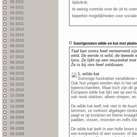
05-2011
 tijdsdruk;
04-2011
 te weinig controle over de uit te voe
03-2011
 beperkte mogelijkheden voor sociale
02-2011
01-2011
12-2010
11-2010
10-2010
Soortgenoten wilde en kat met plui
09-2010
Taal kan soms heel verwarrend zijn:
08-2010
wild. De eerste is wild, de tweede ei
07-2010
lynx. Ze lijkt op een reuzenkat me
06-2010
Ze is bij ons heel zeldzaam.
05-2010
04-2010
1. wilde kat
Sommige huiskatten verwilderen e
03-2010
Ook hun jongen worden dan in het wil
02-2010
bijeenscharrelen, Maar toch zijn dit g
01-2010
Europese wilde kat lijkt wel op een hu
12-2009
ook nooit vlekken, alleen strepen, en
11-2009
De wilde kat leeft ook niet in de buu
10-2009
temmen, ze verkiest afgelegen streke
09-2009
jaagt er op konijnen en kleine knaagd
08-2009
padden, vissen, insecten en zelfs kl
07-2009
06-2009
De wilde kat leeft in een holle boom
een konijnenhol of een vossen- of da
05-2009