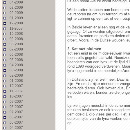
uit een boom.Als ze wordt bedreigd, z
04-2009
03-2009
Wilde katten krabben aan bomen om h
02-2009
geursporen na om hun territorium af 
01-2009
ligt te zonnen op een tak of een rotsp
12-2008
In België leven er alleen nog wilde ka
11-2008
gejaagd. Of ze werden uitgeroeid, om
10-2008
aantal fazanten en patrijzen deden a
09-2008
groeit. Vooral in de Duitse wouden le
08-2008
2. Kat met pluimen
07-2008
Tot een eind in de middeleeuwen kwa
06-2008
toen zelfs gegeten als wild. Noordze
05-2008
beenderen van een lynx uit de ijstijd
04-2008
rond 1890 voorgoed verdwenen. Maar 
03-2008
lynx opgemerkt in de noordelijke Ard
02-2008
In Duitsland zijn er wel meer. Daar i
01-2008
zijn. En omdat rijke mensen er vroe
12-2007
bedreigde dieren. Ook lynxen dus, En
11-2007
verboden waren. konden ze die jongen
10-2007
los ...
09-2007
Lynxen jagen meestal in de schemer
08-2007
struiken besluipen ze ook knaagdiere
07-2007
gemiddeld 1 kilo vlees per dag. Het 
06-2007
oorpluimpjes van de lynx werken een 
05-2007
op.
04-2007