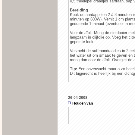
0,5 theelepel draadjes saffraan, sap 
Bereiding
Kook de aardappelen 2 à 3 minuten in
minuten op 600W). Verhit 1 cm planta
gedurende 1 minuut (eventueel in mee
Voor de aïoli: Meng de eierdooier me
langzaam in olijfolie op. Voeg het c
geperste look.
Verzacht de saffraandraadjes in 2 eet
het water uit om smaak te geven en t
meng dan door de aïoli. Overgiet de a
Tip:
Een onverwacht maar o zo heerl
Dit bijgerecht is heerlijk bij een dich
26-04-2008
Houden van