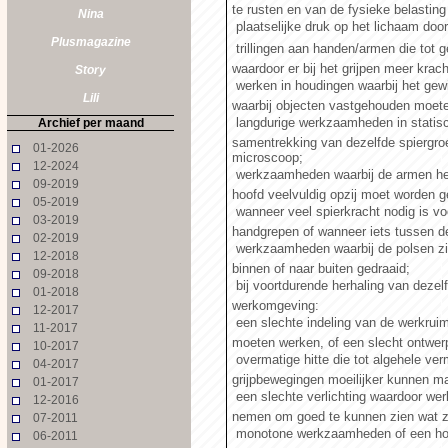
te rusten en van de fysieke belasting 
Nina
 plaatselijke druk op het lichaam d
Plusmagazine
 trillingen aan handen/armen die tot g
waardoor er bij het grijpen meer kra
Story
 werken in houdingen waarbij het ge
Lili
waarbij objecten vastgehouden moete
 langdurige werkzaamheden in stati
Archief per maand
samentrekking van dezelfde spiergroep
01-2026
microscoop;
12-2024
 werkzaamheden waarbij de armen he
09-2019
hoofd veelvuldig opzij moet worden g
05-2019
 wanneer veel spierkracht nodig is vo
03-2019
handgrepen of wanneer iets tussen 
02-2019
 werkzaamheden waarbij de polsen zi
12-2018
binnen of naar buiten gedraaid;
09-2018
 bij voortdurende herhaling van deze
01-2018
werkomgeving:
12-2017
 een slechte indeling van de werkr
11-2017
moeten werken, of een slecht ontwe
10-2017
 overmatige hitte die tot algehele ve
04-2017
grijpbewegingen moeilijker kunnen m
01-2017
 een slechte verlichting waardoor 
12-2016
nemen om goed te kunnen zien wat ze
07-2011
 monotone werkzaamheden of een h
06-2011