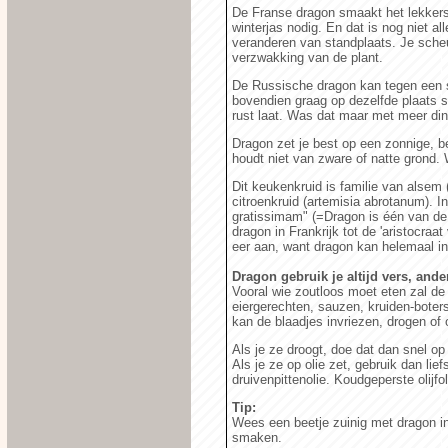
De Franse dragon smaakt het lekkerst
winterjas nodig. En dat is nog niet al
veranderen van standplaats. Je sche
verzwakking van de plant.
De Russische dragon kan tegen een sto
bovendien graag op dezelfde plaats s
rust laat. Was dat maar met meer din
Dragon zet je best op een zonnige, bes
houdt niet van zware of natte grond.
Dit keukenkruid is familie van alsem (
citroenkruid (artemisia abrotanum). In
gratissimam" (=Dragon is één van de
dragon in Frankrijk tot de 'aristocraa
eer aan, want dragon kan helemaal in
Dragon gebruik je altijd vers, ander
Vooral wie zoutloos moet eten zal de
eiergerechten, sauzen, kruiden-boters 
kan de blaadjes invriezen, drogen of o
Als je ze droogt, doe dat dan snel o
Als je ze op olie zet, gebruik dan lief
druivenpittenolie. Koudgeperste olij
Tip:
Wees een beetje zuinig met dragon in
smaken.