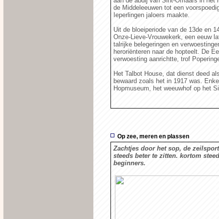
aan de abdij van Sint-Omaars in het 
de Middeleeuwen tot een voorspoedig
Ieperlingen jaloers maakte.
Uit de bloeiperiode van de 13de en 1
Onze-Lieve-Vrouwekerk, een eeuw lat
talrijke belegeringen en verwoesting
heroriënteren naar de hopteelt. De Eer
verwoesting aanrichtte, trof Popering
Het Talbot House, dat dienst deed al
bewaard zoals het in 1917 was. Enke
Hopmuseum, het weeuwhof op het Sint
Op zee, meren en plassen
Zachtjes door het sop, de zeilspo
steeds beter te zitten. kortom ste
beginners.