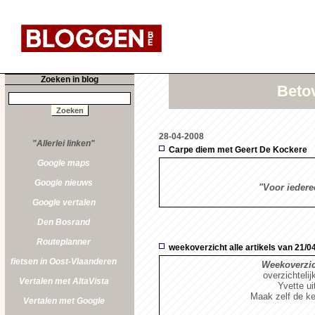
Zoeken in blog
Betov
28-04-2008
"Allerlei linken"
Carpe diem met Geert De Kockere
Google maps
Google nieuws
"Voor ieder
Google vertalen
Den Bosrand
Routeplanner
weekoverzicht alle artikels van 21/0
fietsen in Oost-Vlaanderen
Weekoverzich
overzichtelij
Vertalen met AltaVista
Yvette u
Maak zelf de ke
Vertalen met Google