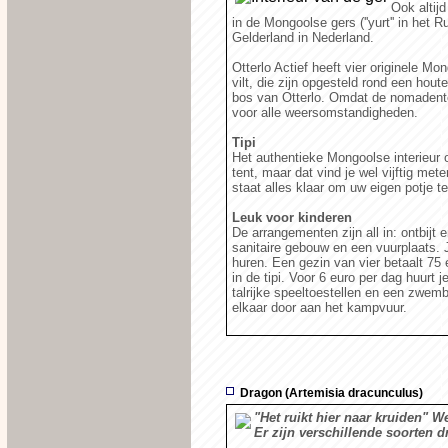
Ook altij
in de Mongoolse gers (''yurt'' in het 
Gelderland in Nederland.
Otterlo Actief heeft vier originele Mo
vilt, die zijn opgesteld rond een hou
bos van Otterlo. Omdat de nomadenten
voor alle weersomstandigheden.
Tipi
Het authentieke Mongoolse interieur 
tent, maar dat vind je wel vijftig met
staat alles klaar om uw eigen potje t
Leuk voor kinderen
De arrangementen zijn all in: ontbijt
sanitaire gebouw en een vuurplaats. 
huren. Een gezin van vier betaalt 75 
in de tipi. Voor 6 euro per dag huurt 
talrijke speeltoestellen en een zwemb
elkaar door aan het kampvuur.
Dragon (Artemisia dracunculus)
"Het ruikt hier naar
kruiden"
We
Er zijn verschillende soorten d