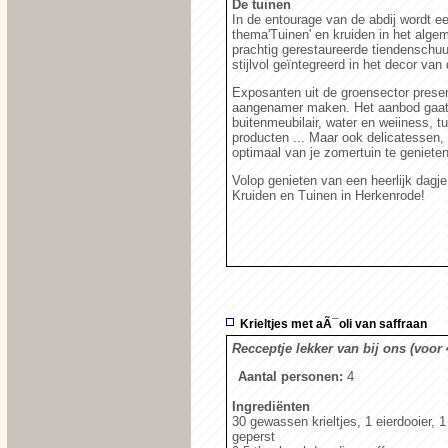
De tuinen
In de entourage van de abdij wordt e
thema'Tuinen' en kruiden in het algem
prachtig gerestaureerde tiendenschuur
stijlvol geïntegreerd in het decor van 
Exposanten uit de groensector presen
aangenamer maken. Het aanbod gaat v
buitenmeubilair, water en weiiness, t
producten ... Maar ook delicatessen,
optimaal van je zomertuin te genieten
Volop genieten van een heerlijk dagje
Kruiden en Tuinen in Herkenrode!
Krieltjes met aÃ¯oli van saffraan
Recceptje lekker van bij ons (voor
Aantal personen:
4
Ingrediënten
30 gewassen krieltjes, 1 eierdooier, 1 
geperst