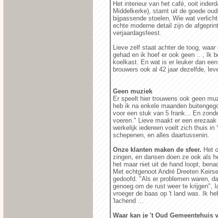
Het interieur van het café, ooit inde
Middelkerke), stamt uit de goede oude
bijpassende stoelen, Wie wat verlicht
echte moderne detail zijn de afgeprin
verjaardagsfeest.
Lieve zelf staat achter de toog, waar
gehad en ik hoef er ook geen .. , Ik b
koelkast. En wat is er leuker dan een 
brouwers ook al 42 jaar dezelfde, le
Geen muziek
Er speelt hier trouwens ook geen muz
heb ik na enkele maanden buitengegoo
voor een stuk van 5 frank... En zond
voeren." Lieve maakt er een erezaak 
werkelijk iedereen voelt zich thuis i
schepenen, en alles daartussenin.
Onze klanten maken de sfeer.
Het o
zingen, en dansen doen ze ook als het
het maar niet uit de hand loopt, bena
Met echtgenoot André Dreeten Keirseb
gedoofd. "Als er problemen waren, dan
genoeg om de rust weer te krijgen", la
vroeger de baas op 't land was. Ik heb
'lachend ...
Waar kan je 't Oud Gemeentehuis 