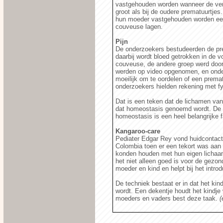
vastgehouden worden wanneer de verp
groot als bij de oudere prematuurtjes.
hun moeder vastgehouden worden een 
couveuse lagen.
Pijn
De onderzoekers bestudeerden de pre
daarbij wordt bloed getrokken in de 
couveuse, de andere groep werd doo
werden op video opgenomen, en onder
moeilijk om te oordelen of een prematu
onderzoekers hielden rekening met fys
Dat is een teken dat de lichamen van
dat homeostasis genoemd wordt. De 
homeostasis is een heel belangrijke 
Kangaroo-care
Pediater Edgar Rey vond huidcontact m
Colombia toen er een tekort was aan
konden houden met hun eigen lichaa
het niet alleen goed is voor de gezon
moeder en kind en helpt bij het intro
De techniek bestaat er in dat het ki
wordt. Een dekentje houdt het kindje
moeders en vaders best deze taak.
(