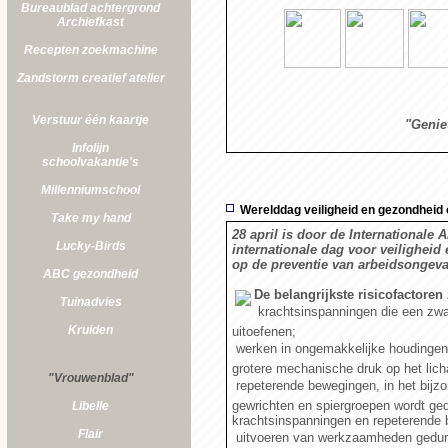
Bureaublad achtergrond
Archiefkast
Recepten zoekmachine
Zandstorm
creatief atelier
Verstuur één kaartje
"Genie
Infolijn
schoolvakantie's
Millenniumschool
Werelddag veiligheid en gezondheid
Take my hand
28 april is door de Internationale 
Lucky-Birds
internationale dag voor veilighei
op de preventie van arbeidsongeva
ABC gezondheid
De belangrijkste risicofactoren 
Tuinadvies
 krachtsinspanningen die een z
Kruiden
uitoefenen;
 werken in ongemakkelijke houdinge
grotere mechanische druk op het lic
"Vrouwenblad"
 repeterende bewegingen, in het bij
gewrichten en spiergroepen wordt ged
Libelle
krachtsinspanningen en repeterende
Flair
 uitvoeren van werkzaamheden gedure