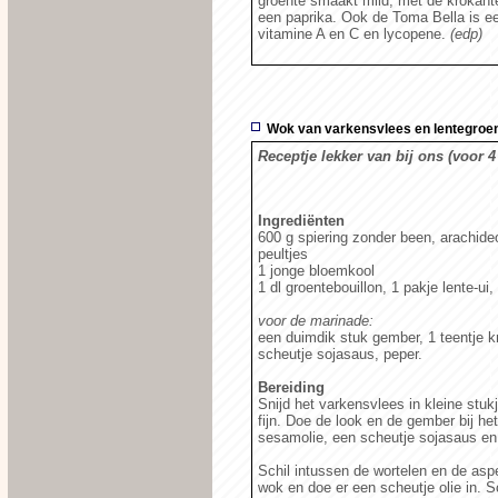
groente smaakt mild, met de krokant
een paprika. Ook de Toma Bella is e
vitamine A en C en lycopene.
(edp)
Wok van varkensvlees en lentegroe
Receptje lekker van bij ons (voor 
Ingrediënten
600 g spiering zonder been, arachideo
peultjes
1 jonge bloemkool
1 dl groentebouillon, 1 pakje lente-ui
voor de marinade:
een duimdik stuk gember, 1 teentje k
scheutje sojasaus, peper.
Bereiding
Snijd het varkensvlees in kleine stuk
fijn. Doe de look en de gember bij h
sesamolie, een scheutje sojasaus en 
Schil intussen de wortelen en de aspe
wok en doe er een scheutje olie in. S