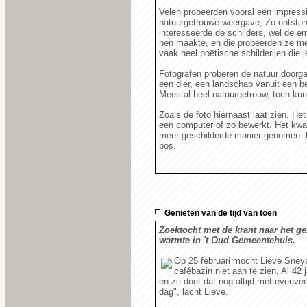
Velen probeerden vooral een impress
natuurgetrouwe weergave, Zo ontstond
interesseerde de schilders, wel de em
hen maakte, en die probeerden ze met
vaak heel poëtische schilderijen die j
Fotografen proberen de natuur doorga
een dier, een landschap vanuit een be
Meestal heel natuurgetrouw, toch kun
Zoals de foto hiernaast laat zien. Het
een computer of zo bewerkt. Het kwa
meer geschilderde manier genomen. He
bos.
Genieten van de tijd van toen
Zoektocht met de krant naar het geze
warmte in 't Oud Gemeentehuis.
Op 25 februari mocht Lieve Sneya
cafébazin niet aan te zien, Al 42
en ze doet dat nog altijd met evenveel g
dag", lacht Lieve.