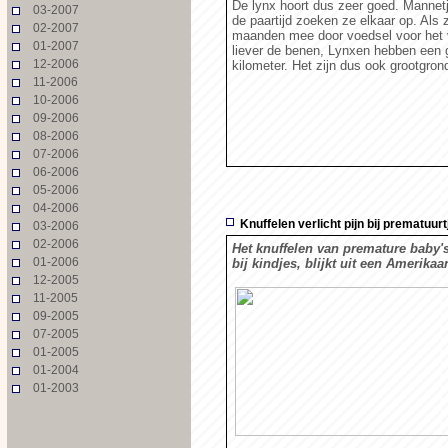
De lynx hoort dus zeer goed. Mannetj
03-2007
de paartijd zoeken ze elkaar op. Als
02-2007
maanden mee door voedsel voor het v
01-2007
liever de benen, Lynxen hebben een g
12-2006
kilometer. Het zijn dus ook grootgron
11-2006
10-2006
09-2006
08-2006
07-2006
06-2006
05-2006
04-2006
Knuffelen verlicht pijn bij prematuurt
03-2006
02-2006
Het knuffelen van premature baby'
01-2006
bij kindjes, blijkt uit een Amerikaa
12-2005
11-2005
09-2005
07-2005
01-2005
01-2004
01-2003