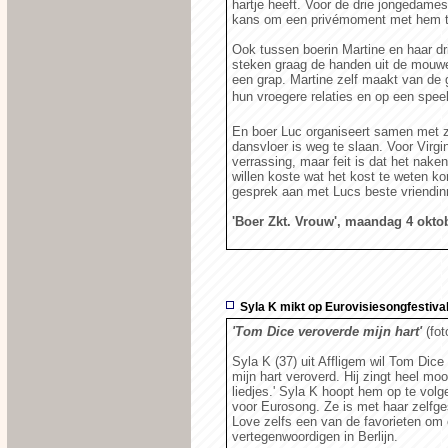
hartje heeft. Voor de drie jongedames
kans om een privémoment met hem t
Ook tussen boerin Martine en haar dr
steken graag de handen uit de mouwen
een grap. Martine zelf maakt van de 
hun vroegere relaties en op een speel
En boer Luc organiseert samen met zij
dansvloer is weg te slaan. Voor Virg
verrassing, maar feit is dat het nake
willen koste wat het kost te weten 
gesprek aan met Lucs beste vriendi
'Boer Zkt. Vrouw', maandag 4 okto
Syla K mikt op Eurovisiesongfestiva
'Tom Dice veroverde mijn hart'
(fot
Syla K (37) uit Affligem wil Tom Dice
mijn hart veroverd. Hij zingt heel moo
liedjes.' Syla K hoopt hem op te volg
voor Eurosong. Ze is met haar zelf
Love zelfs een van de favorieten om 
vertegenwoordigen in Berlijn.