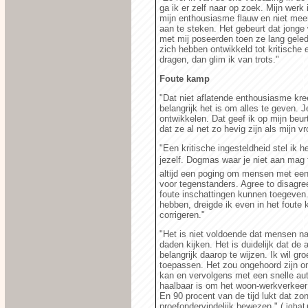
ga ik er zelf naar op zoek. Mijn wer
mijn enthousiasme flauw en niet meer 
aan te steken. Het gebeurt dat jong
met mij poseerden toen ze lang geled
zich hebben ontwikkeld tot kritische 
dragen, dan glim ik van trots."
Foute kamp
"Dat niet aflatende enthousiasme kre
belangrijk het is om alles te geven. J
ontwikkelen. Dat geef ik op mijn beur
dat ze al net zo hevig zijn als mijn v
"Een kritische ingesteldheid stel ik h
jezelf. Dogmas waar je niet aan mag 
altijd een poging om mensen met een a
voor tegenstanders. Agree to disagre
foute inschattingen kunnen toegeven.
hebben, dreigde ik even in het foute
corrigeren."
"Het is niet voldoende dat mensen na
daden kijken. Het is duidelijk dat de 
belangrijk daarop te wijzen. Ik wil g
toepassen. Het zou ongehoord zijn om
kan en vervolgens met een snelle aut
haalbaar is om het woon-werkverkeer m
En 90 procent van de tijd lukt dat zon
proefondervindelijk bewezen." (
jobat