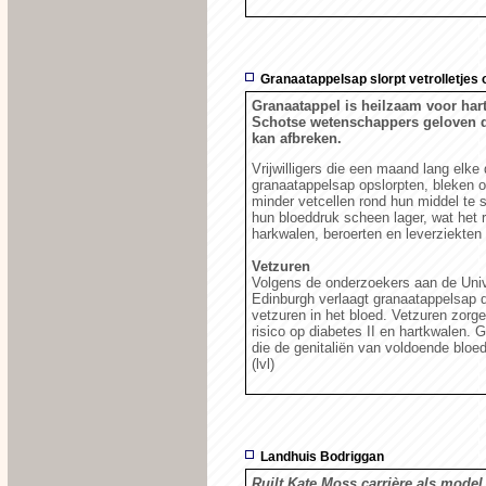
Granaatappelsap slorpt vetrolletjes 
Granaatappel is heilzaam voor hart
Schotse wetenschappers geloven da
kan afbreken.
Vrijwilligers die een maand lang elke
granaatappelsap opslorpten, bleken o
minder vetcellen rond hun middel te 
hun bloeddruk scheen lager, wat het r
harkwalen, beroerten en leverziekten
Vetzuren
Volgens de onderzoekers aan de Univ
Edinburgh verlaagt granaatappelsap 
vetzuren in het bloed. Vetzuren zor
risico op diabetes II en hartkwalen. 
die de genitaliën van voldoende bloe
(lvl)
Landhuis Bodriggan
Ruilt Kate Moss carrière als model