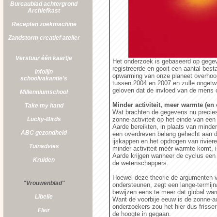
Bureaublad achtergrond
Archiefkast
Recepten zoekmachine
Zandstorm
creatief atelier
Verstuur één kaartje
Het onderzoek is gebaseerd op gegeve
registreerde en gooit een aantal best
Infolijn
opwarming van onze planeet overho
schoolvakantie's
tussen 2004 en 2007 en zulle ongetwi
geloven dat de invloed van de mens 
Millenniumschool
Minder activiteit, meer warmte (e
Take my hand
Wat brachten de gegevens nu precies 
Lucky-Birds
zonne-activiteit op het einde van een
Aarde bereikten, in plaats van minde
ABC gezondheid
een overdreven belang gehecht aan d
ijskappen en het opdrogen van riviere
Tuinadvies
minder activiteit méér warmte komt, 
Aarde krijgen wanneer de cyclus een 
Kruiden
de wetenschappers.
Hoewel deze theorie de argumenten van
"Vrouwenblad"
ondersteunen, zegt een lange-termij
bewijzen eens te meer dat global war
Libelle
Want de voorbije eeuw is de zonne-ac
onderzoekers zou het hier dus frisser
Flair
de hoogte in gegaan.