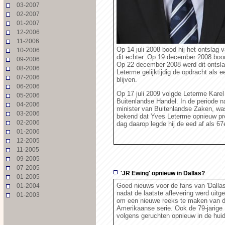
03-2007
02-2007
01-2007
12-2006
11-2006
Op 14 juli 2008 bood hij het ontslag v
10-2006
dit echter. Op 19 december 2008 bood
09-2006
Op 22 december 2008 werd dit ontsla
08-2006
Leterme gelijktijdig de opdracht als 
07-2006
blijven.
06-2006
Op 17 juli 2009 volgde Leterme Kare
05-2006
Buitenlandse Handel. In de periode na 
04-2006
minister van Buitenlandse Zaken, w
03-2006
bekend dat Yves Leterme opnieuw pr
02-2006
dag daarop legde hij de eed af als 67
01-2006
12-2005
11-2005
09-2005
07-2005
'JR Ewing' opnieuw in Dallas?
01-2005
Goed nieuws voor de fans van 'Dallas'.
01-2004
nadat de laatste aflevering werd uitg
01-2003
om een nieuwe reeks te maken van d
Amerikaanse serie. Ook de 79-jarig
volgens geruchten opnieuw in de huid