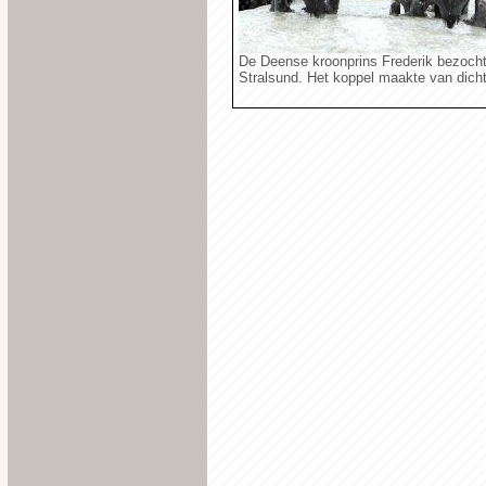
De Deense kroonprins Frederik bezocht
Stralsund. Het koppel maakte van dicht