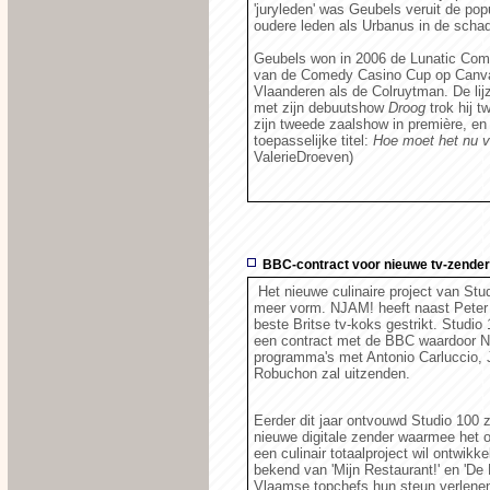
'juryleden' was Geubels veruit de pop
oudere leden als Urbanus in de scha
Geubels won in 2006 de Lunatic Comed
van de Comedy Casino Cup op Canva
Vlaanderen als de Colruytman. De lij
met zijn debuutshow
Droog
trok hij t
zijn tweede zaalshow in première, en d
toepasselijke titel:
Hoe moet het nu v
ValerieDroeven)
BBC-contract voor nieuwe tv-zende
Het nieuwe culinaire project van Stud
meer vorm. NJAM! heeft naast Pete
beste Britse tv-koks gestrikt. Studi
een contract met de BBC waardoor 
programma's met Antonio Carluccio, 
Robuchon zal uitzenden.
Eerder dit jaar ontvouwd Studio 100 
nieuwe digitale zender waarmee het
een culinair totaalproject wil ontwi
bekend van 'Mijn Restaurant!' en 'D
Vlaamse topchefs hun steun verlenen