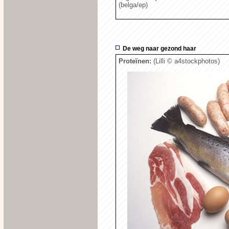
(belga/ep)
De weg naar gezond haar
Proteïnen:
(Lilli
© a4stockphotos)