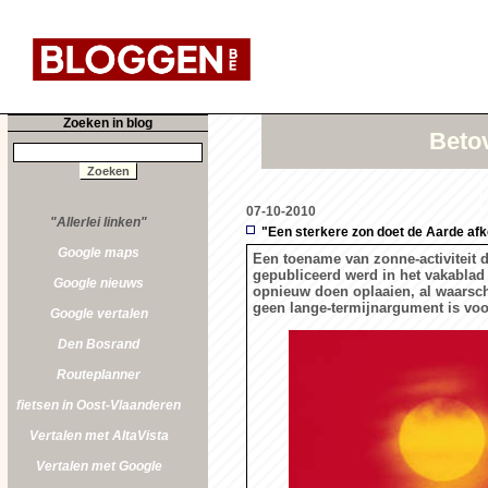
Zoeken in blog
Betov
07-10-2010
"Allerlei linken"
"Een sterkere zon doet de Aarde af
Google maps
Een toename van zonne-activiteit d
gepubliceerd werd in het vakablad 
Google nieuws
opnieuw doen oplaaien, al waars
geen lange-termijnargument is voor
Google vertalen
Den Bosrand
Routeplanner
fietsen in Oost-Vlaanderen
Vertalen met AltaVista
Vertalen met Google