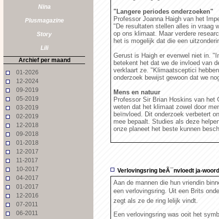
Nina
"Langere periodes onderzoeken"
Professor Joanna Haigh van het Imper
Plusmagazine
"De resultaten stellen alles in vraa
op ons klimaat. Maar verdere researc
Story
het is mogelijk dat die een uitzonder
Lili
Gerust is Haigh er evenwel niet in. "I
Archief per maand
betekent het dat we de invloed van d
verklaart ze. "Klimaatsceptici hebbe
01-2026
onderzoek bewijst gewoon dat we nog 
12-2024
09-2019
Mens en natuur
05-2019
Professor Sir Brian Hoskins van het 
weten dat het klimaat zowel door mens
03-2019
beïnvloed. Dit onderzoek verbetert o
02-2019
mee bepaalt. Studies als deze helpen
12-2018
onze planeet het beste kunnen besch
09-2018
01-2018
12-2017
11-2017
10-2017
Verlovingsring beÃ¯nvloedt ja-woor
04-2017
Aan de mannen die hun vriendin binne
01-2017
een verlovingsring. Uit een Brits onde
12-2016
zegt als ze de ring lelijk vindt.
07-2011
06-2011
Een verlovingsring was ooit het symb