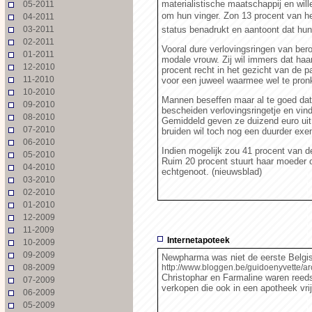
materialistische maatschappij en wil
05-2011
om hun vinger. Zon 13 procent van h
04-2011
03-2011
status benadrukt en aantoont dat hun 
02-2011
Vooral dure verlovingsringen van be
01-2011
modale vrouw. Zij wil immers dat haa
12-2010
procent recht in het gezicht van de pa
11-2010
voor een juweel waarmee wel te pronk
10-2010
Mannen beseffen maar al te goed dat
09-2010
bescheiden verlovingsringetje en vin
08-2010
Gemiddeld geven ze duizend euro uit
07-2010
bruiden wil toch nog een duurder exe
06-2010
Indien mogelijk zou 41 procent van de
05-2010
Ruim 20 procent stuurt haar moeder o
04-2010
echtgenoot. (nieuwsblad)
03-2010
02-2010
01-2010
12-2009
11-2009
Internetapoteek
10-2009
09-2009
Newpharma was niet de eerste Belgis
08-2009
http://www.bloggen.be/guidoenyvette/a
Christophar en Farmaline waren reeds
07-2009
verkopen die ook in een apotheek vrij
06-2009
05-2009