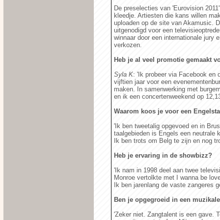
De preselecties van 'Eurovision 2011'
kleedje. Artiesten die kans willen 
uploaden op de site van Akamusic. D
uitgenodigd voor een televisieoptred
winnaar door een internationale jury e
verkozen.
Heb je al veel promotie gemaakt 
Syla K
: 'Ik probeer via Facebook en 
vijftien jaar voor een evenementenbu
maken. In samenwerking met burgemee
en ik een concertenweekend op 12,13
Waarom koos je voor een Engelst
'Ik ben tweetalig opgevoed en in Bru
taalgebieden is Engels een neutrale
Ik ben trots om Belg te zijn en nog tr
Heb je ervaring in de showbizz?
'Ik nam in 1998 deel aan twee televis
Monroe vertolkte met I wanna be lov
Ik ben jarenlang de vaste zangeres g
Ben je opgegroeid in een muzikale
'Zeker niet. Zangtalent is een gave. T