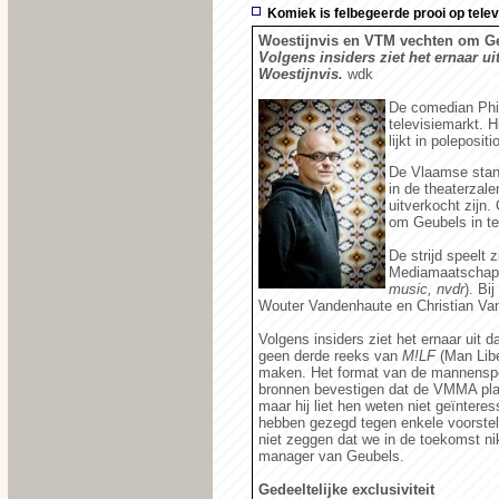
Komiek is felbegeerde prooi op tele
Woestijnvis en VTM vechten om G
Volgens insiders ziet het ernaar ui
Woestijnvis.
wdk
De comedian Phil
televisiemarkt. H
lijkt in poleposi
De Vlaamse stand
in de theaterzal
uitverkocht zijn
om Geubels in te 
De strijd speelt
Mediamaatschapp
music, nvdr
). Bi
Wouter Vandenhaute en Christian Van 
Volgens insiders ziet het ernaar uit 
geen derde reeks van
M!LF
(Man Libe
maken. Het format van de mannenspee
bronnen bevestigen dat de VMMA pla
maar hij liet hen weten niet geïntere
hebben gezegd tegen enkele voorste
niet zeggen dat we in de toekomst n
manager van Geubels.
Gedeeltelijke exclusiviteit