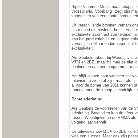
Bij de Vlaamse Mediamaatschappij zi
Woestijnvis. 'Voorbarig', zegt zijn 
voorstellen van een aantal productieh
Uit verschillende bronnen vernam on
al zo goed als beslecht heeft. Eerst
exclusiviteitscontract zou tekenen bij
aan het productiehuis en in geen en
verschijnen. Maar ondertussen ziet he
exclusiviteit.
Als Geubels tekent bij Woestijnvis,
VTM en 2BE, maar hij mag ze niet 'dr
deelnemen aan een programma, maar 
Het blijft gissen naar wanneer het v
televisie te zien zal zijn, maar als h
al voor de zomer van 2011 kunnen star
management de knoop uiteindelijk zu
Echte aderlating
Als Geubels de voorstellen van de VM
aderlating. Bovendien kan de sfeer v
tussen Woestijnvis en de VMMA als h
volgend jaar vervalt.
De televisieshow
M!LF
op 2BE - die
was een succes. Maar ook zijn pass