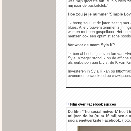
was mijn grootste fan. Mijn ouders z
mij naar de basketclub.'
Hoe zou je je nummer 'Simple Lov
'Ik breng soul uit de jaren zestig m
blues. Alle vrouwenstemmen zijn inge
werken met een gospelkoor. Het numme
mensen ook een optimistische boods
Vanwaar de naam Syla K?
'Ik ben al heel mijn leven fan van El
Syla. Vroeger stond ik op de affiche 
als eerbetoon aan Elvis, de K van Ki
Investeren in Syla K kan op
http://fr
evenementenweekend op
www.ipsens
Film over Facebook succes
De film 'The social network' heeft
miljoen dollar (ruim 16 miljoen eu
socialenetwerksite Facebook.
(foto,