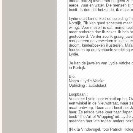
omdat ook zij leven met hetgeen ze h
aarde, vuur en water. Die mensen zij
biedt. Ik doe net hetzelfde, ik maak 
Lydie start binnenkort de opleiding 
Kortrijk. "Ik kan goed schetsen maa
wringt. Voor mezelf is dat momenteel
maar proberen doe ik zeker. Ik heb he
gestudeerd. Verder zou ik graag juwe
recupereren en verwerken in kleine en
droom, kinderboeken illustreren. Maa
focussen op de eventuele verdeling va
Lydie.
Je kan de juwelen van Lydie Valcke g
in Kortrijk.
Bio:
Naam : Lydie Valcke
Opleiding : autodidact
Loopbaan :
Vooraleer Lydie haar winkel op het Ov
een winkel in de Nieuwstraat, waar ze
maat ontwierp. Daarnaast boeit het J
haar. Ze reisde twee keer naar Japan
boek 'The Art of Wrapping' uit. Lydie
maanden met iets to-taal anders bezi
(Nikita Vindevogel, foto Patrick Hold