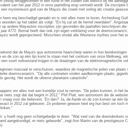
aren zestig teruggevonden in een ruïne in het zuiden van Mexico bij het aanl
ivalent van het jaar 2012 in onze jaartelling erop vermeld wordt. De inscriptie 
 een mysterieuze god van de Maya's die zowel met oorlog als creatie geasso
n heen erg beschadigd geraakt en is niet alles meer te lezen. Archeoloog Guil
e woorden op het tablet als volgt: "En hij zal uit de hemel neerdalen". Angst
 op andere Mayasites inscripties zijn gevonden die jaartallen beschrijven die 
t jaar 4772. Bernal heeft dan ook zijn eigen verklaring voor de doemscenario'
Maya's wordt geprojecteerd. Misschien omdat alle Westerse mythes over het ei
 bekend dat de Maya's qua astronomie haarscherp waren in hun berekeningen 
 en de zon op één lijn komt te staan met het centrum van onze Melkweg, iet
n een soort nultoestand krijgen in de draaiingen van de elektromagnetische ve
beginnen massaal te verschuiven, waardoor de magnetische polen van plaats 
n allerlei doemscenario's. "Op alle contineten vinden aardbevingen plaats, giga
s gevolg. Het wordt de ultieme planetaire catastrofe".
appers om alles met een korreltje zout te nemen. "De polen kunnen, in het b
ar niets zegt dat dat begint in 2012." Phil Plait, een astronoom die de websit
en vraag voor die believers: 'En dan?' Ja, de Aarde en de zon komen op één li
 exact in 2012 zal gebeuren. Ze proberen gewoon heel erg hun best om toch 
linken."
: u hoeft nog geen schietgebedje te doen. "Wat veel van die doemdenkers sch
werd aangekondigd, er niets gebeurde", zegt Ann Martin van de prestigieuze C
s)