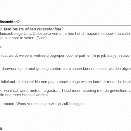
 financiÃ«n?
 fashionista of een recessionista?
uisastrologe Erna Droesbeke vertelt je hoe het dit najaar met jouw financiën 
et allemaal te weten. (Nina)
.
 dat wordt weleens verkeerd begrepen door je partner. In je job sla je nieuwe p
r daarvoor zijn er niet genoeg centen. Je plannen kunnen ineens worden afgevo
faliekant uitdraaien! Na een paar zenuwachtige weken komt er meer duidelijkh
k, want dat wordt meteen afgestraft. Houd meer rekening met de gevoelens va
die nog moet betaald worden.
strooien. Wees voorzichtig in wat je zult beleggen!
dt