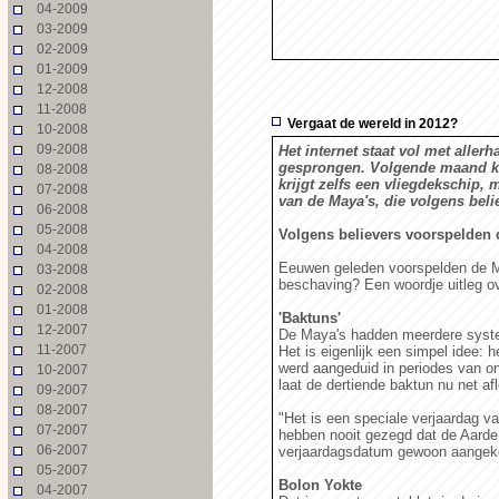
04-2009
03-2009
02-2009
01-2009
12-2008
11-2008
Vergaat de wereld in 2012?
10-2008
09-2008
Het internet staat vol met alle
gesprongen. Volgende maand kom
08-2008
krijgt zelfs een vliegdekschip,
07-2008
van de Maya's, die volgens bel
06-2008
05-2008
Volgens believers voorspelden 
04-2008
Eeuwen geleden voorspelden de May
03-2008
beschaving? Een woordje uitleg ove
02-2008
01-2008
'Baktuns'
12-2007
De Maya's hadden meerdere system
11-2007
Het is eigenlijk een simpel idee: 
werd aangeduid in periodes van ong
10-2007
laat de dertiende baktun nu net a
09-2007
08-2007
"Het is een speciale verjaardag va
07-2007
hebben nooit gezegd dat de Aarde 
06-2007
verjaardagsdatum gewoon aangek
05-2007
Bolon Yokte
04-2007