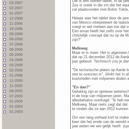
Dat is een stenen tablet, in de j
03-2007
Zes is uniek in die zin dat het equ
02-2007
zal plaatsvinden met Bolon Yokte,
01-2007
Helaas was het tablet door de jare
12-2006
van Mexico interpreteert de laatst
11-2006
voegt er wel meteen aan toe dat er
10-2006
Eén ervan heeft het zelfs over he
09-2006
christelijk concept dat nu op de 
08-2006
zijn?"
07-2006
Melkweg
06-2006
Maar er is meer. Het is algemeen
05-2006
dat op 21 december 2012 de Aarde
04-2006
jaar gebeurt. Technisch zou je da
03-2006
"De tectonische platen op Aarde 
02-2006
niet te overzien is", klinkt het i
01-2006
kuststeden met miljoenen doden al
12-2005
11-2005
"En dan?"
09-2005
Gelukkig zijn er opnieuw wetensch
in de loop van miljoenen jaren. Ma
07-2005
allesbehalve overtuigd. "Ik heb e
01-2005
Melkweg. Maar niets zegt dat dat
01-2004
te vinden die ze aan 2012 kunnen 
01-2003
Om een lang verhaal kort te maken
keer dat het einde van de wereld 
jaar weten we wie gelijk heeft. (sp