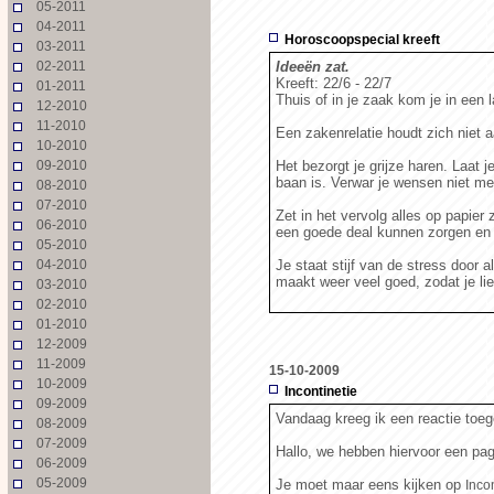
05-2011
04-2011
Horoscoopspecial kreeft
03-2011
02-2011
Ideeën zat.
Kreeft: 22/6 - 22/7
01-2011
Thuis of in je zaak kom je in een 
12-2010
11-2010
Een zakenrelatie houdt zich niet 
10-2010
09-2010
Het bezorgt je grijze haren. Laat
baan is. Verwar je wensen niet met 
08-2010
07-2010
Zet in het vervolg alles op papier
06-2010
een goede deal kunnen zorgen en l
05-2010
04-2010
Je staat stijf van de stress door 
maakt weer veel goed, zodat je li
03-2010
02-2010
01-2010
12-2009
11-2009
15-10-2009
10-2009
Incontinetie
09-2009
Vandaag kreeg ik een reactie toeg
08-2009
07-2009
Hallo, we hebben hiervoor een pag
06-2009
05-2009
Je moet maar eens kijken op
Inco