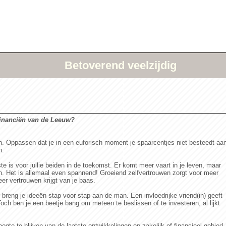
Betoverend veelzijdig
financiën van de Leeuw?
zen. Oppassen dat je in een euforisch moment je spaarcentjes niet besteedt aa
n.
te is voor jullie beiden in de toekomst. Er komt meer vaart in je leven, maar
en. Het is allemaal even spannend! Groeiend zelfvertrouwen zorgt voor meer
er vertrouwen krijgt van je baas.
 breng je ideeën stap voor stap aan de man. Een invloedrijke vriend(in) geeft
 Toch ben je een beetje bang om meteen te beslissen of te investeren, al lijkt
te te blijven van de laatste ontwikkelingen op zakelijk of financieel gebied,