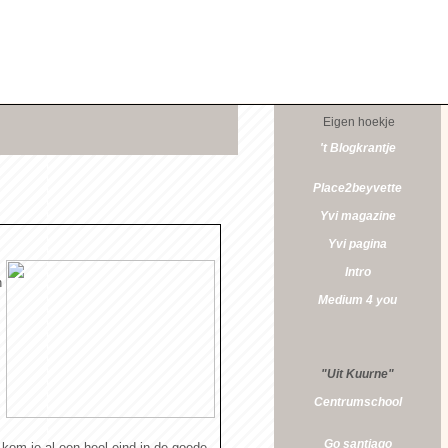
Eigen hoekje
't Blogkrantje
Place2beyvette
Yvi magazine
Yvi pagina
Intro
n
Medium 4 you
"Uit Kuurne"
Centrumschool
Go santiago
 kom je al een heel eind in de goede