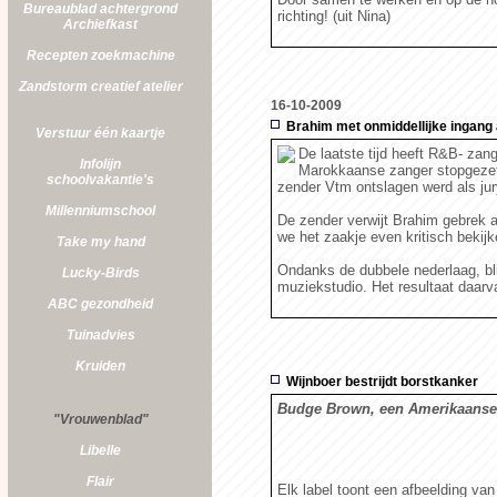
Bureaublad achtergrond
richting! (uit Nina)
Archiefkast
Recepten zoekmachine
Zandstorm
creatief atelier
16-10-2009
Brahim met onmiddellijke ingang 
Verstuur één kaartje
De laatste tijd heeft R&B- zan
Infolijn
Marokkaanse zanger stopgezet 
schoolvakantie's
zender Vtm ontslagen werd als ju
Millenniumschool
De zender verwijt Brahim gebrek 
we het zaakje even kritisch bekijk
Take my hand
Ondanks de dubbele nederlaag, blij
Lucky-Birds
muziekstudio. Het resultaat daarvan
ABC gezondheid
Tuinadvies
Kruiden
Wijnboer bestrijdt borstkanker
Budge Brown, een Amerikaanse w
"Vrouwenblad"
Libelle
Flair
Elk label toont een afbeelding va