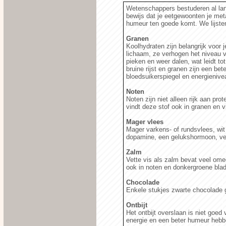
Wetenschappers bestuderen al lan
bewijs dat je eetgewoonten je met
humeur ten goede komt. We lijsten
Granen
Koolhydraten zijn belangrijk voor 
lichaam, ze verhogen het niveau v
pieken en weer dalen, wat leidt t
bruine rijst en granen zijn een be
bloedsuikerspiegel en energienivea
Noten
Noten zijn niet alleen rijk aan pr
vindt deze stof ook in granen en v
Mager vlees
Mager varkens- of rundsvlees, wit
dopamine, een gelukshormoon, ver
Zalm
Vette vis als zalm bevat veel ome
ook in noten en donkergroene bla
Chocolade
Enkele stukjes zwarte chocolade g
Ontbijt
Het ontbijt overslaan is niet goed
energie en een beter humeur hebbe