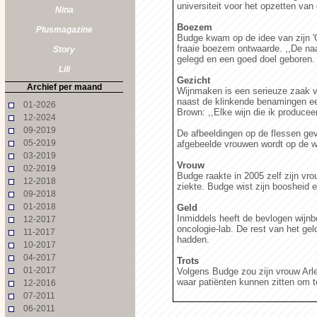
universiteit voor het opzetten van
Nina
Boezem
Plusmagazine
Budge kwam op de idee van zijn 'Cl
fraaie boezem ontwaarde. ,,De naam
Story
gelegd en een goed doel geboren.
Lili
Gezicht
Archief per maand
Wijnmaken is een serieuze zaak voo
naast de klinkende benamingen ee
01-2026
Brown: ,,Elke wijn die ik producee
12-2024
09-2019
De afbeeldingen op de flessen geve
05-2019
afgebeelde vrouwen wordt op de w
03-2019
Vrouw
02-2019
Budge raakte in 2005 zelf zijn vr
12-2018
ziekte. Budge wist zijn boosheid en
09-2018
01-2018
Geld
Inmiddels heeft de bevlogen wijnb
12-2017
oncologie-lab. De rest van het gel
11-2017
hadden.
10-2017
04-2017
Trots
01-2017
Volgens Budge zou zijn vrouw Arle
waar patiënten kunnen zitten om to
12-2016
07-2011
06-2011