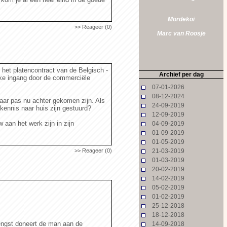
Mordekoi
>> Reageer (0)
Marc van Roosje
 het platencontract van de Belgisch -
Archief per dag
jke ingang door de commerciële
07-01-2026
08-12-2024
aar pas nu achter gekomen zijn. Als
24-09-2019
kennis naar huis zijn gestuurd?
12-09-2019
 aan het werk zijn in zijn
04-09-2019
01-09-2019
01-05-2019
>> Reageer (0)
21-03-2019
01-03-2019
20-02-2019
14-02-2019
05-02-2019
01-02-2019
25-12-2018
18-12-2018
rengst doneert de man aan de
14-09-2018