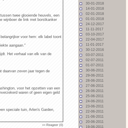
30-01-2018
14-01-2018
02-01-2018
e tussen twee glooiende heuvels, een
01-01-2018
ge wijnboer de link met borstkanker
24-12-2017
11-11-2017
03-10-2017
belangrijker voor hem: elk label toont
22-04-2017
11-01-2017
iekte aangaan.''
30-12-2016
ijdt. Het verhaal van elk van de
03-07-2011
02-07-2011
01-07-2011
30-06-2011
ht daarvan zeven jaar tegen de
29-06-2011
28-06-2011
27-06-2011
ashington, voor het opzetten van een
26-06-2011
onverzekerd waren of geen eigen geld
25-06-2011
24-06-2011
23-06-2011
en speciale tuin, Arlen's Garden,
22-06-2011
21-06-2011
20-06-2011
>> Reageer (0)
19-06-2011