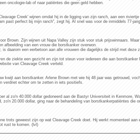
 een oncologie-lab of naar patiëntes die geen geld hebben.
eavage Creek' wijnen omdat hij in de ligging van zijn ranch, aan een riviertj
 past perfect bij mijn ranch'', zegt hij. Al snel was voor de inmiddels 77-jari
r Brown. Zijn wijnen uit Napa Valley zijn stuk voor stuk prijswinnaars. Maar 
n afbeelding van een vrouw die borstkanker overwon.
r, is daarom een eerbetoon aan alle vrouwen die dagelijks de strijd met deze z
n de ziekte een gezicht en zijn tot steun voor iedereen die aan borstkanker l
ebsite van Cleavage Creek verteld.
ouw kwijt aan borstkanker. Arlene Brown met wie hij 48 jaar was getrouwd, voc
 verdriet echter om te zetten in iets positiefs.
oer al zo'n 40.000 dollar gedoneerd aan de Bastyr Universiteit in Kenmore, W
d, zo'n 20.000 dollar, ging naar de behandeling van borstkankerpatiëntes die 
ne trots geweest zijn op wat Cleavage Creek doet. Hij werkt momenteel aan e
t rust te komen. (lvl)