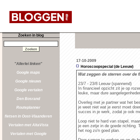
Zoeken in blog
17-10-2009
"Allerlei linken"
Horoscoopspecial (de Leeuw)
Google maps
Wat zeggen de sterren over de 
Google nieuws
23/7 - 23/8 Leeuw (spannend)
In financieel opzicht zit je op ro
Google vertalen
leuke, maar dure aangelegenhede
Den Bosrand
Overleg met je partner wat het bes
je weet niet wat je eerst moet do
Routeplanner
succes in je werk, zodat je ook me
fietsen in Oost-Vlaanderen
Loop niet te hard van stapel, maar
Vertalen met AltaVista
je een zetje in de goede richting.
het nog zo'n goed plan.
Vertalen met Google
Door samen te werken en op de hoog