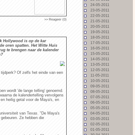
24-05-2011
23-05-2011
22-05-2011
>> Reageer (0)
21-05-2011
20-05-2011
19-05-2011
18-05-2011
ok Hollywood is op de kar
17-05-2011
e oren spatten. Het Witte Huis
16-05-2011
erug te brengen naar de kalender
15-05-2011
n?
14-05-2011
13-05-2011
12-05-2011
ijdperk? Of zelfs het einde van een
11-05-2011
10-05-2011
09-05-2011
n wordt 'de lange telling' genoemd.
08-05-2011
 waarna de kalendertelling vervolgens
07-05-2011
en heilig getal voor de Maya's, en
06-05-2011
05-05-2011
 universiteit van Texas. "De Maya's
04-05-2011
e gebeuren. Ze hebben die
03-05-2011
02-05-2011
01-05-2011
30-04-2011