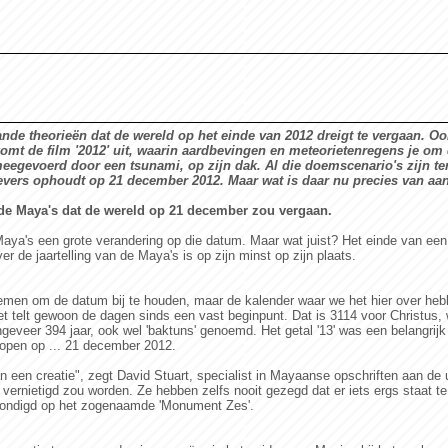
rhande theorieën dat de wereld op het einde van 2012 dreigt te vergaan. O
t de film '2012' uit, waarin aardbevingen en meteorietenregens je om d
 meegevoerd door een tsunami, op zijn dak. Al die doemscenario's zijn t
ievers ophoudt op 21 december 2012. Maar wat is daar nu precies van aa
de Maya's dat de wereld op 21 december zou vergaan.
a's een grote verandering op die datum. Maar wat juist? Het einde van een t
r de jaartelling van de Maya's is op zijn minst op zijn plaats.
en om de datum bij te houden, maar de kalender waar we het hier over hebbe
het telt gewoon de dagen sinds een vast beginpunt. Dat is 3114 voor Christus,
eveer 394 jaar, ook wel 'baktuns' genoemd. Het getal '13' was een belangrijk 
flopen op ... 21 december 2012.
n een creatie", zegt David Stuart, specialist in Mayaanse opschriften aan de
vernietigd zou worden. Ze hebben zelfs nooit gezegd dat er iets ergs staat t
ondigd op het zogenaamde 'Monument Zes'.