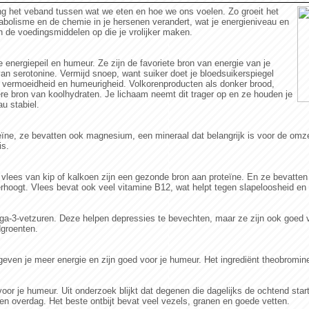
g het veband tussen wat we eten en hoe we ons voelen. Zo groeit het
abolisme en de chemie in je hersenen verandert, wat je energieniveau en
 de voedingsmiddelen op die je vrolijker maken.
je energiepeil en humeur. Ze zijn de favoriete bron van energie van je
an serotonine. Vermijd snoep, want suiker doet je bloedsuikerspiegel
ot vermoeidheid en humeurigheid. Volkorenproducten als donker brood,
tere bron van koolhydraten. Je lichaam neemt dit trager op en ze houden je
u stabiel.
oteïne, ze bevatten ook magnesium, een mineraal dat belangrijk is voor de omze
is.
 vlees van kip of kalkoen zijn een gezonde bron aan proteïne. En ze bevatten
hoogt. Vlees bevat ook veel vitamine B12, wat helpt tegen slapeloosheid en 
ga-3-vetzuren. Deze helpen depressies te bevechten, maar ze zijn ook goed vo
dgroenten.
even je meer energie en zijn goed voor je humeur. Het ingrediënt theobromine 
 voor je humeur. Uit onderzoek blijkt dat degenen die dagelijks de ochtend sta
n overdag. Het beste ontbijt bevat veel vezels, granen en goede vetten.