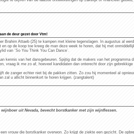
aan de deur gezet door Vtm!
ger Brahim Attaeb (25) te kampen met kleine tegenslagen. In augustus al werd
en op de koop toe kreeg de man deze week te horen, dat hij met onmiddelli
rylid van ´So You Think You Can Dance´.
aan kennis van het dansgebeuren. Spijtig dat de makers van het programma d
en, vraag ik me zo af, hoeveel kandidaten dan onterecht door zijn gebrekkige 
ft de zanger echter niet bij de pakken zitten. Zo zou hij momenteel al opnieuw
 zal u allicht binnenkort te horen krijgen. (zangtalent)
ijnboer uit Nevada, bevecht borstkanker met zijn wijnflessen.
n een vrouw die borstkanker overwon. Zo krijgt de ziekte een gezicht. De opb