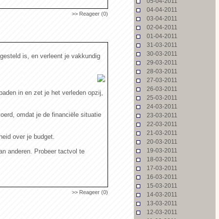
05-04-2011
04-04-2011
>> Reageer (0)
03-04-2011
02-04-2011
01-04-2011
31-03-2011
30-03-2011
gesteld is, en verleent je vakkundig
29-03-2011
28-03-2011
27-03-2011
26-03-2011
aden in en zet je het verleden opzij,
25-03-2011
24-03-2011
erd, omdat je de financiële situatie
23-03-2011
22-03-2011
21-03-2011
eid over je budget.
20-03-2011
19-03-2011
n anderen. Probeer tactvol te
18-03-2011
17-03-2011
16-03-2011
15-03-2011
>> Reageer (0)
14-03-2011
13-03-2011
12-03-2011