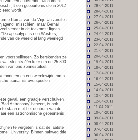
eggen van een autostrade. Monument
beschrijft een gebeurtenis die in 2012
29-04-2011
cieerd wordt.
28-04-2011
27-04-2011
lermo Bernal van de Vrije Universiteit
26-04-2011
aanjagend, misschien, maar Bernal
25-04-2011
veel verder in de toekomst liggen.
s. "De apocalyps is een Westers,
24-04-2011
nde van de wereld al lang weerlegd
23-04-2011
22-04-2011
21-04-2011
20-04-2011
en voorspellingen. Zo berekenden ze
s wat slechts één keer om de 25.800
19-04-2011
lden van ons zonnestelsel.
18-04-2011
17-04-2011
veranderen en een wereldwijde ramp
16-04-2011
ntische tsunami's overspoelen
15-04-2011
14-04-2011
13-04-2011
este geval, een graadje verschuiven
12-04-2011
e 'Bad Astronomy' beheert, is ook
11-04-2011
jn te staan met het centrum van de
10-04-2011
maar een astronomische gebeurtenis
09-04-2011
08-04-2011
ijnen te vergeten is dat de laatste
07-04-2011
ornell University. Binnen pakweg drie
06-04-2011