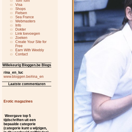
Tom Tom
Visa
Shops
Fietsen
Sea France
Webmasters
Info
Dokter
Link toevoegen
Zoeken
Create Your Site for
Free
Earn With Weebly
Contact
Willekeurig Bloggen.be Blogs
rina_en_luc
www.bloggen.be/rina_en
Laatste commentaren
Erotic magazines
Weergave top 5
tijdschriften uit een
bepaalde categorie
(categorie kunt u wijzigen,