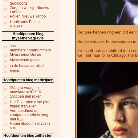
hooikoorts
Zorg en welzijn Nieuws
Labels
Pollen Nieuws Yahoo
Hooikoorts Pollen
Nieuws
De twee hebben nog een tijd een r
Hoofdpunten blog
myastheniagravis
Renee was ook te bewonderen in '
sos
nummers,noodnummers
Ze heeft ook geschitterd in de co
Myasthenia Gravis
we niet haar rol in Chicago, the 
Myasthenia gravis
in de huisartspraktijk
feiten
Hoofdpunten blog medicijnen
#Viagra vraag en
antwoord #PFIZER
Stoppen met roken
Het 7 stappen afval plan
#dieet #afvallen
Vermoeidheid en
voorjaarsmoeheid weg
met b12
Hoger libido meer zin in
sex
Hoofdpunten blog zelftesten