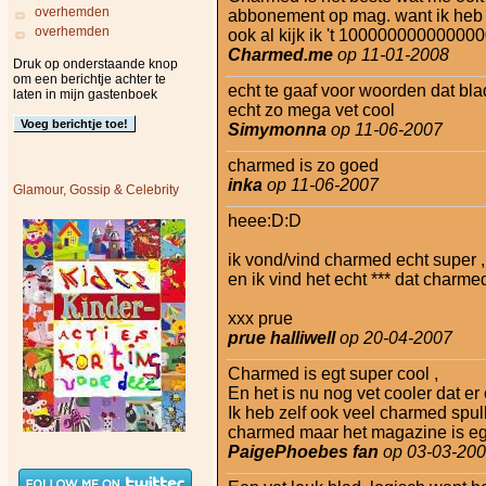
overhemden
abbonement op mag. want ik heb l
overhemden
ook al kijk ik 't 1000000000000000
Charmed.me
op 11-01-2008
Druk op onderstaande knop
om een berichtje achter te
echt te gaaf voor woorden dat bla
laten in mijn gastenboek
echt zo mega vet cool
Simymonna
op 11-06-2007
charmed is zo goed
inka
op 11-06-2007
Glamour, Gossip & Celebrity
heee:D:D
ik vond/vind charmed echt super 
en ik vind het echt *** dat charme
xxx prue
prue halliwell
op 20-04-2007
Charmed is egt super cool ,
En het is nu nog vet cooler dat er
Ik heb zelf ook veel charmed spul
charmed maar het magazine is eg
PaigePhoebes fan
op 03-03-20