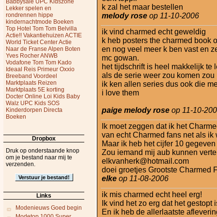
Babbysale
UPC Kidszone
k zal het maar bestellen
Lekker spelen en
rondrennen
hippe
melody rose
op 11-10-2006
kindernachtmode
Boeken
Top
Hotel
Tom Tom
Belvilla
ik vind charmed echt geweldig
Actie!!
Vakantiehuizen ACTIE
k heb posters the charmed book 
World Ticket Center
Actie
en nog veel meer k ben vast en z
Naar de Franse Alpen
Boten
Yves Rocher
ANWB
mc gowan.
Vodafone
Tom Tom
Kado
het tijdschrift is heel makkelijk 
Ideaal
Reis Primeur
Oxxio
als de serie weer zou komen zou i
Breeband Voordeel
Marktplaats
Reizen
ik ken allen series dus ook die met
Marktplaats
5E korting
i love them
Docter Online
Loi Kids
Baby
Walz
UPC Kids
SOS
paige melody rose
op 11-10-20
Kinderdorpen
Directa
Boeken
Ik moet zeggen dat ik het Charme
van echt Charmed fans net als ik 
Dropbox
Maar ik heb het cijfer 10 gegeven 
Druk op onderstaande knop
Zou iemand mij aub kunnen vertel
om je bestand naar mij te
elkvanherk@hotmail.com
verzenden.
doei groetjes Grootste Charmed 
elke
op 11-08-2006
ik mis charmed echt heel erg!
Links
Ik vind het zo erg dat het gestopt i
Modenieuws Goed begin
En ik heb de allerlaatste afleveri
Modetop 1000 Super