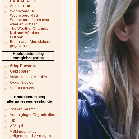
CADEAU ACTIE
Amazon Tip
Weerwoord Be
Weerwoord RSS
Weerwoord, forum over
weer en klimaat
The Weather Channel:
National Weather
Outlook
Buienradar Meetstations
gegevens
Hoofdpunten blog
energiebesparing
Griep Preventie
Geld sparen
Vakantie Last Minutes
Oxxio Nieuws
Spaar Nieuws
Hoofdpunten blog
alternatievegeneeskunde
Zoeken Search
Verenigingen/Organisaties
Tip
A.Vogel
VSM noemt het
zelfgenezend vermogen