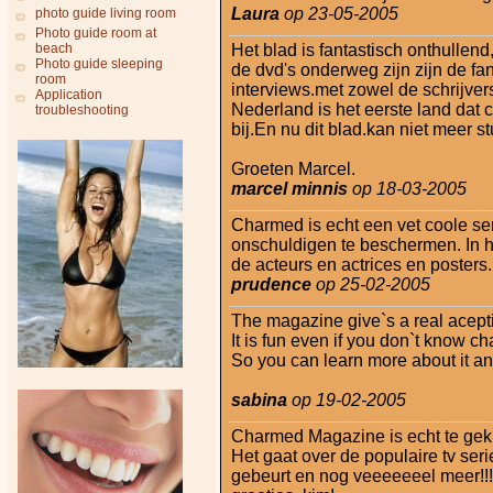
Laura
op 23-05-2005
photo guide living room
Photo guide room at
beach
Het blad is fantastisch onthullend
Photo guide sleeping
de dvd's onderweg zijn zijn de fan
room
interviews.met zowel de schrijvers
Application
Nederland is het eerste land dat
troubleshooting
bij.En nu dit blad.kan niet meer st
Groeten Marcel.
marcel minnis
op 18-03-2005
Charmed is echt een vet coole ser
onschuldigen te beschermen. In h
de acteurs en actrices en posters
prudence
op 25-02-2005
The magazine give`s a real acepti
It is fun even if you don`t know 
So you can learn more about it and t
sabina
op 19-02-2005
Charmed Magazine is echt te gek!
Het gaat over de populaire tv ser
gebeurt en nog veeeeeeel meer!!!