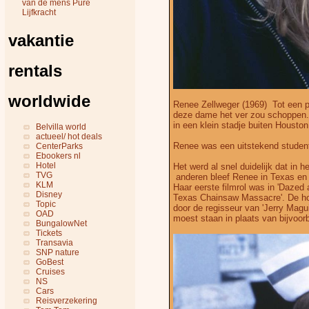
van de mens Pure
Lijfkracht
vakantie
rentals
worldwide
Renee Zellweger (1969) Tot een p
deze dame het ver zou schoppen. 
in een klein stadje buiten Houst
Belvilla world
actueel/ hot deals
Renee was een uitstekend student
CenterParks
Ebookers nl
Hotel
Het werd al snel duidelijk dat in he
TVG
anderen bleef Renee in Texas en z
KLM
Haar eerste filmrol was in 'Dazed
Disney
Texas Chainsaw Massacre'. De hoo
Topic
door de regisseur van 'Jerry Magu
OAD
moest staan in plaats van bijvoor
BungalowNet
Tickets
Transavia
SNP nature
GoBest
Cruises
NS
Cars
Reisverzekering