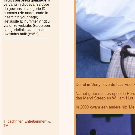
in dit voorbeeld golfbladen)
vervang in dit geval 32 door
de gewenste categorie ID
nummer (zie onder, code to
insert into your page)
Het juiste ID nummer vindt u
via onze website. Ga op een
categorielink staan en zie
uw status balk (cat/is).
De rol in 'Jerry' leverde haar veel
Na het grote succes speelde Ren
dan Meryl Streep en William Hurt 
In 2000 kwam een andere hit: 'Me 
Tijdschriften Entertainment &
TV