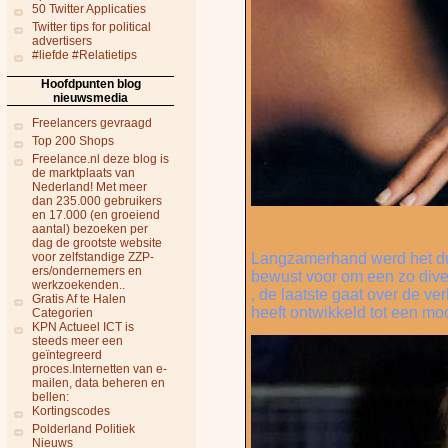
50 Twitter Applicaties
Twitter tips for political
advertisers
#liefde #Relatietips
Hoofdpunten blog
nieuwsmedia
Freelancers gevraagd
Top 200 Shops
Freelance.nl deze blog is
de marktplaats van
Nederland! Met meer
dan 235.000 gebruikers
en 17.000 (en groeiend
aantal) bezoeken per
dag de grootste website
voor zelfstandige ZZP-
Langzamerhand werd het duid
ers/ondernemers en
bewust voor om een zo divers
werkzoekenden..
, de laatste gaat over de ver
Gratis Af te Halen
heeft ontwikkeld tot een mo
Categorien
KPN Actueel ICT is
steeds meer een
geïntegreerd
proces.Internetten van e-
mailen, data beheren en
bellen:
Kortingscodes
Polderland Politiek
Nieuws