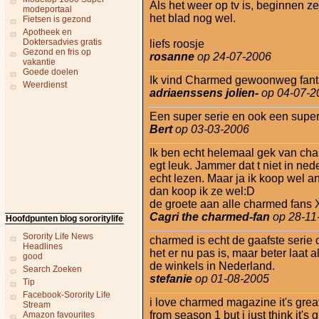
Als het weer op tv is, beginnen z
modeportaal
het blad nog wel.
Fietsen is gezond
Apotheek en
Doktersadvies gratis
liefs roosje
Gezond en fris op
rosanne
op 24-07-2006
vakantie
Goede doelen
Ik vind Charmed gewoonweg fantast
Weerdienst
adriaenssens jolien-
op 04-07-2
Een super serie en ook een superbl
Bert
op 03-03-2006
Ik ben echt helemaal gek van char
egt leuk. Jammer dat t niet in ned
echt lezen. Maar ja ik koop wel a
dan koop ik ze wel:D
de groete aan alle charmed fans
Cagri the charmed-fan
op 28-11
Hoofdpunten blog sororitylife
Sorority Life News
charmed is echt de gaafste serie 
Headlines
het er nu pas is, maar beter laat 
good
de winkels in Nederland.
Search Zoeken
stefanie
op 01-08-2005
Tip
Facebook-Sorority Life
i love charmed magazine it's grea
Stream
from season 1 but i just think it's g
Amazon favourites