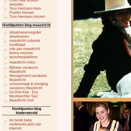
Links naar andere
websites
Toon Hermans Huis
Fryslân Nieuws
Toon Hermans Huizen
Hoofdpunten blog maastricht
straatnamenregister
streetnames
maastricht culturele
hoofdstad
ode aan maastricht
benny neyman
spoorwegstations
maastricht video
Bijbaan vacatures
Maastricht
Management vacatures
Maastricht
schoonmaak & reiniging
vacatures Maastricht
De Drei Köp - Eus
Mestreechter Taol
Maastricht Visit
Hoofdpunten blog
kinderwereld
de beste baby
multimedia gids van
internet