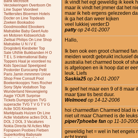
Bank
Microsoft
ik vindt het egt geweldig ik keek 
Verzekeringen
Overtoom
On
maar ik vindt het jmmer dat het ni
Line Super Voordeel
maar ik heb ergens gelezeden dat
Twittersites
Bloemen
Hotels
Docter on Line
Topdeals
ik ga het dan weer kijken
Zoeken
Bookadoo
veel lukkiej verder:D
Goodmoodkid
Ebookers
patty
op 24-01-2007
Matrabike
Baby
Geert
Auto
en Motoren
Kidsworlclub
Hallo,
Zwitsal
Philips On Line Shop
Matrabike
U N I V E
Drogisterij
Kiesbeter
Top
Ik ben ook een groot charmed fan.
Sale
UNIVe
Buikbanden
H O
meiden wordt gebruikt inclusief d
T E L S international
Baby
Toppers
Haal je voordeel nu
australia het charmed book of shad
Kids Speciaal
Speelgoed
is afgelopen en ik hoop dat er ee
Postorder
Eurocamp Petit
leuk. Liefs
Paris
Jamin mmmmm
Unive
Saskia25
op 24-01-2007
Shop Free Consult
Pool
Boekenkoopjes
Yves Rocher
Sony Style
Vodafoon Top
Ik geef het maar een 9 of 8 maar i
Wunderland
Nieuwsgierig
maar tjaw tis best duur.
Aagje
YOUR Surprise
Welmoed
op 14-12-2006
Tickets Dumpprijzen
TVG
superactie
TVG
T V G
T V G
Actie
SOS Kinderen
hoi charmedfan Charmed blad is e
Marktplaats Huizen
On Line
niet uit maar Charmed is de leuk
Actie
Vodafone acties
DOL 1
piper7phoebe fan
op 11-10-200
DOL 2
DOL 3
Vacatures
Nokia
Directa Nl Acties
Mijn
Fopspeen
Poobies
Fietsen
geweldig het = wel in het engels 
Superkorting
Babysale
echt toppii