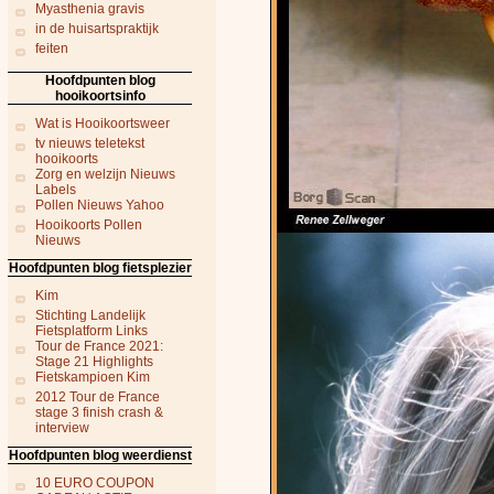
Myasthenia gravis
in de huisartspraktijk
feiten
Hoofdpunten blog
hooikoortsinfo
Wat is Hooikoortsweer
tv nieuws teletekst
hooikoorts
Zorg en welzijn Nieuws
Labels
Pollen Nieuws Yahoo
Hooikoorts Pollen
Nieuws
Hoofdpunten blog fietsplezier
Kim
Stichting Landelijk
Fietsplatform Links
Tour de France 2021:
Stage 21 Highlights
Fietskampioen Kim
2012 Tour de France
stage 3 finish crash &
interview
Hoofdpunten blog weerdienst
10 EURO COUPON