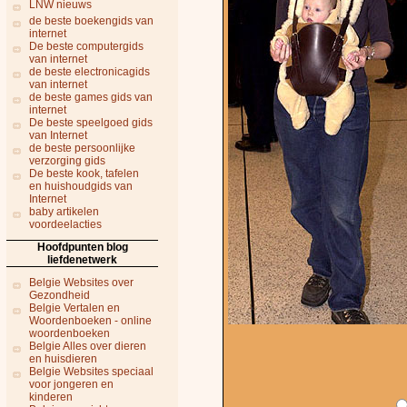
LNW nieuws
de beste boekengids van
internet
De beste computergids
van internet
de beste electronicagids
van internet
de beste games gids van
internet
De beste speelgoed gids
van Internet
de beste persoonlijke
verzorging gids
De beste kook, tafelen
en huishoudgids van
Internet
baby artikelen
voordeelacties
Hoofdpunten blog
liefdenetwerk
Belgie Websites over
Gezondheid
Belgie Vertalen en
Woordenboeken - online
woordenboeken
Belgie Alles over dieren
en huisdieren
Belgie Websites speciaal
voor jongeren en
kinderen