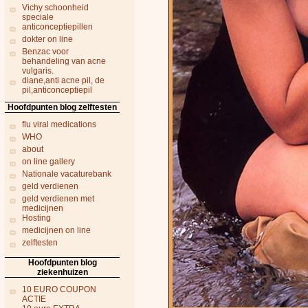
Vichy schoonheid
speciale
anticonceptiepillen
dokter on line
Benzac voor
behandeling van acne
vulgaris.
diane,anti acne pil, de
pil,anticonceptiepil
Hoofdpunten blog zelftesten
flu viral medications
WHO
about
on line gallery
Nationale vacaturebank
geld verdienen
geld verdienen met
medicijnen
Hosting
medicijnen on line
zelftesten
Hoofdpunten blog
ziekenhuizen
10 EURO COUPON
ACTIE