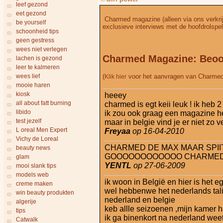
leef gezond
eet gezond
Charmed magazine (alleen via ons verkrijgb
be yourself
exclusieve interviews met de hoofdrolspe
schoonheid tips
geen gestress
wees niet verlegen
Charmed Magazine: Beoo
lachen is gezond
leer te kalmeren
wees lief
(
voor het aanvragen van Charme
Klik hier
mooie haren
kiosk
heeey
all about fatt burning
charmed is egt keii leuk ! ik heb
libido
ik zou ook graag een magazine 
test jezelf
maar in belgie vind je er niet zo
L oreal Men Expert
Freyaa
op 16-04-2010
Vichy de Loreal
CHARMED DE MAX MAAR SPII
beauty news
GOOOOOOOOOOOO CHARMED
glam
YENTL
op 27-06-2009
mooi slank tips
models web
ik woon in België en hier is het 
creme maken
wel hebbenwe het nederlands tal
win beauty produkten
nederland en belgie
algerije
keb allle seizoenen ,mijn kamer 
tips
ik ga binenkort na nederland weet
Catwalk