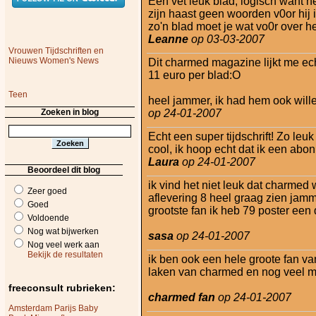
Een vet leuk blad, logisch want h
zijn haast geen woorden v0or hij 
zo'n blad moet je wat vo0r over he
Leanne
op 03-03-2007
Vrouwen Tijdschriften en
Nieuws Women's News
Dit charmed magazine lijkt me ec
11 euro per blad:O
Teen
heel jammer, ik had hem ook will
Zoeken in blog
op 24-01-2007
Echt een super tijdschrift! Zo leu
cool, ik hoop echt dat ik een ab
Laura
op 24-01-2007
Beoordeel dit blog
ik vind het niet leuk dat charm
Zeer goed
aflevering 8 heel graag zien jamm
Goed
grootste fan ik heb 79 poster ee
Voldoende
Nog wat bijwerken
sasa
op 24-01-2007
Nog veel werk aan
Bekijk de resultaten
ik ben ook een hele groote fan v
laken van charmed en nog veel me
freeconsult rubrieken:
charmed fan
op 24-01-2007
Amsterdam Parijs
Baby