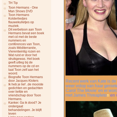
TH Tip
Toon Hermans - One
Man Shows DVD
Toon Hermans
Kolderliedjes
flauwekulletjes op
muziek.
Dit eerbetoon aan Toon
Hermans bevat een boek
met cd met de beste
nummers en
conférences van Toon,
zoals Méditerranée,
Vierentwintig rozen en
Wat ruist er door het
struikgewas. Het boek
geeft uitleg bij de
nummers op de cd en
laat Toon zelf aan het
woord.
Biografie Toon Hermans
door Jacques Kloters
Recent werk van Kate is de 
Ik heb je lief ..de mooiste
weer volop van haar genieten
gedichten en gedachten
Carol The Movie' en er wordt
over liefde en
met James Threapleto
n
en 
vriendschap door Toon
Hermans.
Kanker. Ga ik dood? Je
ondergaat
behandelingen. Je blijft
leven