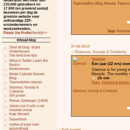
Nederland! Met meer dan
Topmodellen Blog Nieuws Topmo
235.000 gebruikers en
17.000 (en groeiend aantal)
bezoeken per dag de
grootste website voor
zelfstandige ZZP-
ers/ondernemers en
werkzoekenden..
Tags
:Topmode
Plaats Uw Profiel /
bedrijf>>
Inhoud blog
07-06-2010
Deel dit blog- share
modenieuws
Glamour, Gossip & Celebrity
The best love tips
Glamour
What is Twitter Learn the
Een jaar (12 nrs) voor
Basics
Modenieuws
Glamour is for young w
lifestyle. The monthly 
Mode Catwalk Nieuws
Blog
Zie ook
:
Topmodellen nieuws
,
Teen
Fashion & beauty
Glamour, Gossip &
Glamour, Gossip & Celebrity
Celebrity
Girl power
Renee Zellweger (1969)
Jamie Lee Curtis is de
mooiste vrouw
Kate Winslet
Supertrash
mythe of waar over
gezondheid
Girl power