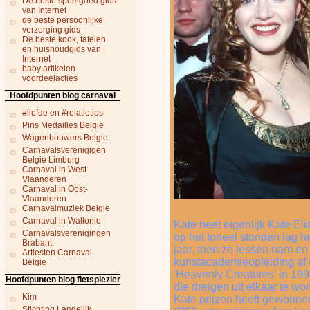
De beste speelgoed gids
van Internet
de beste persoonlijke
verzorging gids
De beste kook, tafelen
en huishoudgids van
Internet
baby artikelen
voordeelacties
Hoofdpunten blog carnaval
#liefde en #relatietips
Pins Medailles Belgie
Wagenbouwers Belgie
Carnavalsverenigigen
Belgie Limburg
Carnaval in West-
Vlaanderen
Carnaval in Oost-
Vlaanderen
Carnavalmuziek Belgie
Carnaval in Wallonie
Kate heet eigenlijk Kate El
Carnavalsverenigingen
op het toneel stonden lag h
Brabant
jaar, toen ze lessen nam en
Artiesten Carnaval
kunstacademieopleiding af e
Belgie
'Heavenly Creatures' in 199
Hoofdpunten blog fietsplezier
die dreigen uit elkaar te 
Kim
Kate prijzen heeft gewonne
Stichting Landelijk