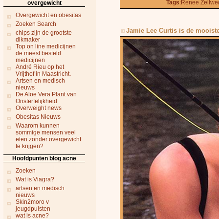
Tags
:Renee Zellweg
overgewicht
Overgewicht en obesitas
Zoeken Search
Jamie Lee Curtis is de mooist
chips zijn de grootste
dikmaker
Top on line medicijnen
de meest besteld
medicijnen
André Rieu op het
Vrijthof in Maastricht.
Artsen en medisch
nieuws
De Aloe Vera Plant van
Onsterfelijkheid
Overweight news
Obesitas Nieuws
Waarom kunnen
sommige mensen veel
eten zonder overgewicht
te krijgen?
Hoofdpunten blog acne
Zoeken
Wat is Viagra?
artsen en medisch
nieuws
Skin2moro v
jeugdpuisten
wat is acne?