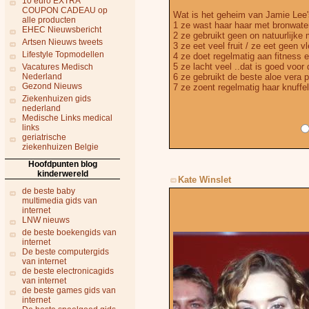
10 euro EXTRA
COUPON CADEAU op
Wat is het geheim van Jamie Lee
alle producten
1 ze wast haar haar met bronwate
EHEC Nieuwsbericht
2 ze gebruikt geen on natuurlijke
Artsen Nieuws tweets
3 ze eet veel fruit / ze eet geen v
Lifestyle Topmodellen
4 ze doet regelmatig aan fitness 
5 ze lacht veel ..dat is goed voor
Vacatures Medisch
Nederland
6 ze gebruikt de beste aloe vera 
Gezond Nieuws
7 ze zoent regelmatig haar knuffe
Ziekenhuizen gids
nederland
Medische Links medical
links
geriatrische
ziekenhuizen Belgie
Hoofdpunten blog
kinderwereld
Kate Winslet
de beste baby
multimedia gids van
internet
LNW nieuws
de beste boekengids van
internet
De beste computergids
van internet
de beste electronicagids
van internet
de beste games gids van
internet