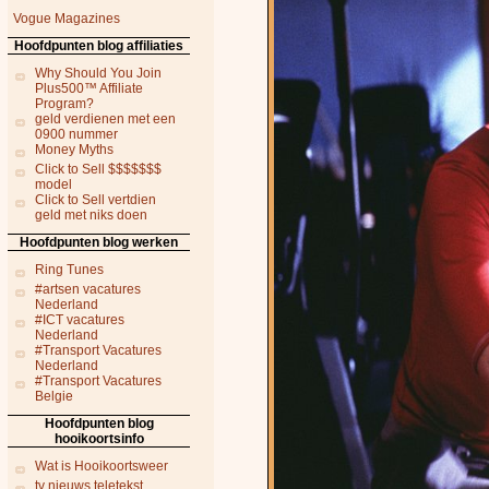
Vogue Magazines
Hoofdpunten blog affiliaties
Why Should You Join
Plus500™ Affiliate
Program?
geld verdienen met een
0900 nummer
Money Myths
Click to Sell $$$$$$$
model
Click to Sell vertdien
geld met niks doen
Hoofdpunten blog werken
Ring Tunes
#artsen vacatures
Nederland
#ICT vacatures
Nederland
#Transport Vacatures
Nederland
#Transport Vacatures
Belgie
Hoofdpunten blog
hooikoortsinfo
Wat is Hooikoortsweer
tv nieuws teletekst