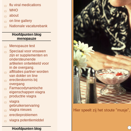
flu viral medications
WHO
about
on line gallery
Nationale vacaturebank
Hoofdpunten blog
menopauze
Menopauze test
Speciaal voor vrouwen
zijn er supplementen en
ondersteunende
artikelen ontwikkeld voor
in de overgang.
affiliaties partner worden
van dokter on line
erectiestoornis bij
overgang
Farmacodynamische
eigenschappen viagra
productrie viagra
viagra
gebruikerservaring
viagra nieuws
Hier speelt zij het stoute "musje",
erectieproblemen
viagra potentiemiddel
Hoofdpunten blog