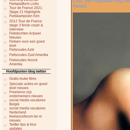
('95)', van regisseur Ang L
Fietsplatform Links
Award.
Tour de France 2021:
Stage 21 Highlights
Fietskampioen Kim
2012 Tour de France
stage 3 finish crash &
interview
Fietstochten Actueel
Nieuws
Fietsen voor een goed
doel
Fietsroutes Azië
Fietsroutes Zuid Amerika
Fietsroutes Noord
Amerika
Hoofdpunten blog twitter
Gratis leuke films
Speciale acties en goed
doel nieuws
Freelance zzp
ondernemers nieuws
social media vacatures
België
social media vacatures
Nederland
freelanceforum be nl
nieuws
Twitter tips & trics
updates