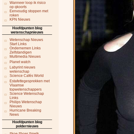
Wanneer loop ik risico
op qkoorts
Eenvoudig stoppen met
roken
KPN Nieuws
Hoofdpunten blog
wetenschapnieuws
Wetenschap Nieuws
Start Links
Ondernemen Links
Zelfstandigen
Multimedia Nieuws
Planet watch
Labyrint nieuws
wetenschap
Science Cafés World
Estafettegesprekken met
Vlaamse
topwetenschappers
Science Wetenschap
Links
Philips Wetenschap
Nieuws
Hurricane Breaking
News
Hoofdpunten blog
poldernieuws
#koe #boer #melk