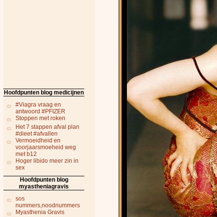
Hoofdpunten blog medicijnen
#Viagra vraag en
antwoord #PFIZER
Stoppen met roken
Het 7 stappen afval plan
#dieet #afvallen
Vermoeidheid en
voorjaarsmoeheid weg
met b12
Hoger libido meer zin in
sex
Hoofdpunten blog
myastheniagravis
sos
nummers,noodnummers
Myasthenia Gravis