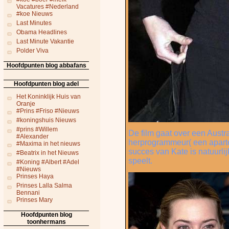
Vacatures #Nederland
#koe Nieuws
Last Minutes
Obama Headlines
Last Minute Vakantie
Polder Viva
Hoofdpunten blog abbafans
Hoofdpunten blog adel
Het Koninklijk Huis van
Oranje
#Prins #Friso #Nieuws
#koningshuis Nieuws
#prins #Willem
De film gaat over een Aust
#Alexander
herprogrammeur( een aparte 
#Maxima in het nieuws
succes van Kate is natuurli
#Beatrix in het Nieuws
speelt.
#Koning #Albert #Adel
#Nieuws
Prinses Haya
Prinses Lalla Salma
Bennani
Prinses Mary
Hoofdpunten blog
toonhermans