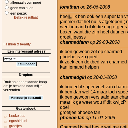
allemaal even mooi
jonathan
op 26-06-2008
geen van allen
een perzik
heejj,, ik ben ook een super fan v
Bekijk resultaat
jammer dat het nu is afgelopen:( 
weet iemand of ik die nog ergens i
boxen want die zijn heel duur en v
groettjjeesss
charmedfann
op 29-03-2008
Fashion & beauty
ik ben gewoon zot op charmed
Een interessant adres?
phoebe is zo goed
ik zoek een dekbed van charmed om
kan iemand helpen
Dropbox
charmedgirl
op 20-01-2008
Druk op onderstaande knop
om je bestand naar mij te
ik hou echt super veel van charm
verzenden.
ik ben dan wel 14 maar toch speel 
ik ben gewoon verslaafd aan ch
maar ik ga weer wou ff dit kwijt:P
doei
Gastenboek
groetjes phoebe fan
Leuke tips
phoebe fan
op 11-01-2008
egoshirts.nl
groetjes
Charmed is het beste wat me ooit 