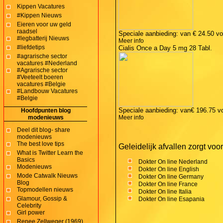
Kippen Vacatures
#Kippen Nieuws
Eieren voor uw geld
raadsel
Speciale aanbieding: van
€ 24.50
vo
#legbatterij Nieuws
Meer info
#liefdetips
Cialis Once a Day 5 mg 28 Tabl.
#agrarische sector
vacatures #Nederland
#Agrarische sector
#Veeteelt boeren
vacatures #Belgie
#Landbouw Vacatures
#Belgie
Speciale aanbieding: van
€ 196.75
v
Hoofdpunten blog
modenieuws
Meer info
Deel dit blog- share
modenieuws
The best love tips
Geleidelijk afvallen zorgt voo
What is Twitter Learn the
Basics
Dokter On line Nederland
Modenieuws
Dokter On line English
Mode Catwalk Nieuws
Dokter On line Germany
Blog
Dokter On line France
Topmodellen nieuws
Dokter On line Italia
Glamour, Gossip &
Dokter On line Esapania
Celebrity
Girl power
Renee Zellweger (1969)