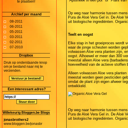
"Apotheek in een pot"
of
"Plant van 
te plaatsen!
Op weg naar harmonie tussen mens e
Archief per maand
Pura de Aloë Vera Gel in. De Aloë V
08-2011
uit biologische ingrediënten. Organ
06-2011
05-2011
Teelt en oogst
03-2011
02-2011
Elke stap in het groeiproces wordt v
07-2010
waar de jonge scheuten worden gepla
volwassen Aloe vera planten zijn, e
Dropbox
oogst. Alhoewel er meer dan 300 ver
meestal alleen Aloe vera (barbadensis
Druk op onderstaande knop
hoeveelheid van de actieve stoffen b
om je bestand naar mij te
verzenden.
Alleen volwassen Aloe vera planten 
meestal worden geen pesticiden gebru
omdat de plant zijn eigen afweer teg
ontwikkeld.
Een interessant adres?
Op weg naar harmonie tussen mens e
Willekeurig Bloggen.be Blogs
Pura de Aloë Vera Gel in. De Aloë V
uit biologische ingrediënten. Organ
jonasbrothers2
www.bloggen.be/jonasbr