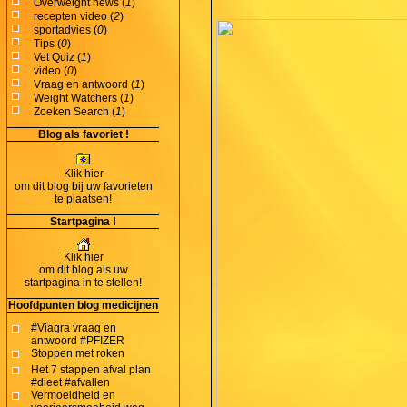
Overweight news (
1
)
recepten video (
2
)
sportadvies (
0
)
Tips (
0
)
Vet Quiz (
1
)
video (
0
)
Vraag en antwoord (
1
)
Weight Watchers (
1
)
Zoeken Search (
1
)
Blog als favoriet !
Klik hier
om dit blog bij uw favorieten
te plaatsen!
Startpagina !
Klik hier
om dit blog als uw
startpagina in te stellen!
Hoofdpunten blog medicijnen
#Viagra vraag en
antwoord #PFIZER
Stoppen met roken
Het 7 stappen afval plan
#dieet #afvallen
Vermoeidheid en