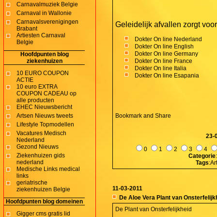
Carnavalmuziek Belgie
Carnaval in Wallonie
Carnavalsverenigingen
Geleidelijk afvallen zorgt voo
Brabant
Artiesten Carnaval
Dokter On line Nederland
Belgie
Dokter On line English
Dokter On line Germany
Hoofdpunten blog
ziekenhuizen
Dokter On line France
Dokter On line Italia
10 EURO COUPON
Dokter On line Esapania
ACTIE
10 euro EXTRA
COUPON CADEAU op
alle producten
EHEC Nieuwsbericht
Artsen Nieuws tweets
Lifestyle Topmodellen
Vacatures Medisch
23-
Nederland
Gezond Nieuws
0
1
2
3
4
Ziekenhuizen gids
Categorie
nederland
Tags
:A
Medische Links medical
links
geriatrische
11-03-2011
ziekenhuizen Belgie
De Aloe Vera Plant van Onsterfelijk
Hoofdpunten blog domeinen
De Plant van Onsterfelijkheid
Gigger cms gratis lid