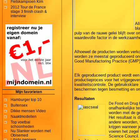
Fietskampioen Kim
2012 Tour de France
stage 3 finish crash &
interview
Al
bl
pulp van de rauwe gelei blijft over 
waardevolle factor in de werkzaamh
Alhoewel de producten worden verk
worden ze meestal geproduceerd ond
Good Manufactoring Practice (GMP)
Elk geproduceerd product wordt een a
productieproces voor het vrijgegeven
kwaliteitscontrole. De gebruiksklare
beschermen tegen besmetting en om
Mijn favorieten
Resultaten
Hamburger top 10
De Food en Drug 
Buitensex
onafhankelijke te
Dikke mensen Video
worden met de ge
Naaktmodellen
Het resultaat is 
andere woorden, w
Top voetbal
schoonheden
krijgen wanneer j
Nu Slanker worden met
voeren het zegel 
Obisemed
Science Council.
Libido peppers