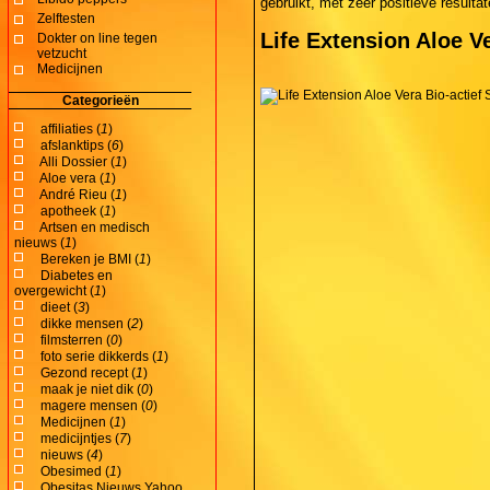
gebruikt, met zeer positieve resulta
Zelftesten
Life Extension Aloe Ve
Dokter on line tegen
vetzucht
Medicijnen
Categorieën
affiliaties (
1
)
afslanktips (
6
)
Alli Dossier (
1
)
Aloe vera (
1
)
André Rieu (
1
)
apotheek (
1
)
Artsen en medisch
nieuws (
1
)
Bereken je BMI (
1
)
Diabetes en
overgewicht (
1
)
dieet (
3
)
dikke mensen (
2
)
filmsterren (
0
)
foto serie dikkerds (
1
)
Gezond recept (
1
)
maak je niet dik (
0
)
magere mensen (
0
)
Medicijnen (
1
)
medicijntjes (
7
)
nieuws (
4
)
Obesimed (
1
)
Obesitas Nieuws Yahoo