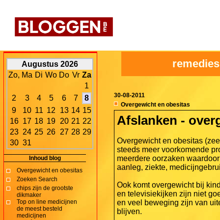
remedies
Augustus 2026
Zo,
Ma
Di
Wo
Do
Vr
Za
1
30-08-2011
2
3
4
5
6
7
8
Overgewicht en obesitas
9
10
11
12
13
14
15
Afslanken - over
16
17
18
19
20
21
22
23
24
25
26
27
28
29
Overgewicht en obesitas (zeer
30
31
steeds meer voorkomende pro
meerdere oorzaken waardoor 
Inhoud blog
aanleg, ziekte, medicijngebru
Overgewicht en obesitas
Zoeken Search
Ook komt overgewicht bij kin
chips zijn de grootste
en televisiekijken zijn niet 
dikmaker
Top on line medicijnen
en veel beweging zijn van ui
de meest besteld
blijven.
medicijnen