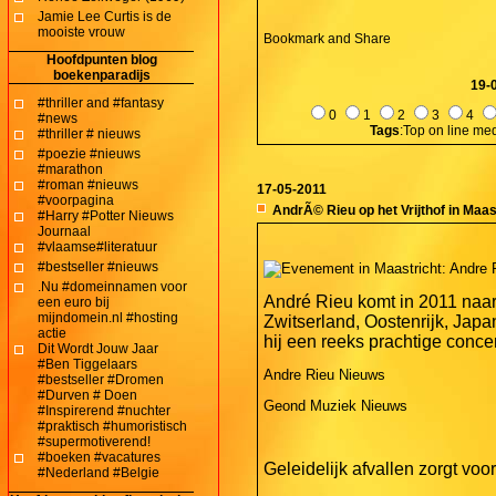
Jamie Lee Curtis is de
mooiste vrouw
Hoofdpunten blog
boekenparadijs
19-
#thriller and #fantasy
0
1
2
3
4
#news
Tags
:Top on line me
#thriller # nieuws
#poezie #nieuws
#marathon
#roman #nieuws
17-05-2011
#voorpagina
AndrÃ© Rieu op het Vrijthof in Maast
#Harry #Potter Nieuws
Journaal
#vlaamse#literatuur
#bestseller #nieuws
.Nu #domeinnamen voor
André Rieu komt in 2011 naar
een euro bij
mijndomein.nl #hosting
Zwitserland, Oostenrijk, Jap
actie
hij een reeks prachtige concer
Dit Wordt Jouw Jaar
#Ben Tiggelaars
Andre Rieu Nieuws
#bestseller #Dromen
#Durven # Doen
Geond Muziek Nieuws
#Inspirerend #nuchter
#praktisch #humoristisch
#supermotiverend!
#boeken #vacatures
Geleidelijk afvallen zorgt voo
#Nederland #Belgie