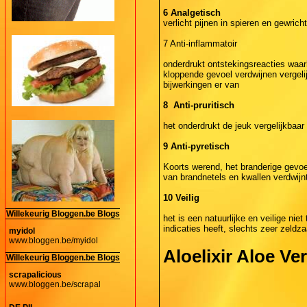
6 Analgetisch
verlicht pijnen in spieren en gewric
7 Anti-inflammatoir
onderdrukt ontstekingsreacties waar
kloppende gevoel verdwijnen vergeli
bijwerkingen er van
8 Anti-pruritisch
het onderdrukt de jeuk vergelijkbaar
9 Anti-pyretisch
Koorts werend, het branderige gevo
van brandnetels en kwallen verdwijn
10 Veilig
Willekeurig Bloggen.be Blogs
het is een natuurlijke en veilige nie
indicaties heeft, slechts zeer zeldz
myidol
www.bloggen.be/myidol
Aloelixir Aloe Ve
Willekeurig Bloggen.be Blogs
scrapalicious
www.bloggen.be/scrapal