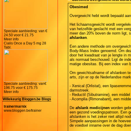
Obesimed
Overgewicht hebt wordt bepaald aan
Het lichaamsgewicht wordt vergelek
van hetzelfde geslacht met een verge
Speciale aanbieding: van
€
meer dan 20% boven de norm ligt, sp
24.50
voor
€ 21.75
afslanken
.
Meer info
Cialis Once a Day 5 mg 28
Een andere methode om overgewicht v
Tabl.
Body-Mass Index genoemd. Om deze i
door het kwadraat van je lengte in m
als normaal beschouwd. Ligt de ind
matige obesitas. Bij een index van b
Om gewichtsafname of afslanken te 
arts, zijn er op de Nederlandse mar
Speciale aanbieding: van
€
- Xenical (Orlistat), een lipaseremm
196.75
voor
€ 175.75
darmstreek.
Meer info
- Reductil (Sibutramine), een midde
- Acomplia (Rimonabant), een middel
Willekeurig Bloggen.be Blogs
trainermarnix
De
afslank medicijnen
worden gebr
www.bloggen.be/trainer
een gezond voedingspatroon. Een gez
afslanken is het zeker niet altijd no
Simpele aanpassingen in de hoeveelh
de voedsel inname over de dag doe