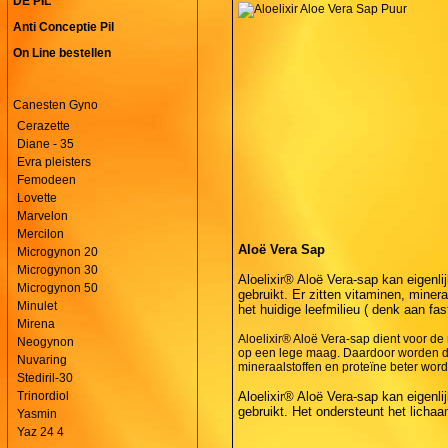
DE PIL
Anti Conceptie Pil
On Line bestellen
Canesten Gyno
Cerazette
Diane - 35
Evra pleisters
Femodeen
Lovette
Marvelon
Mercilon
Aloë Vera Sap
Microgynon 20
Microgynon 30
Aloelixir® Aloë Vera-sap kan eigenli
Microgynon 50
gebruikt. Er zitten vitaminen, minera
Minulet
het huidige leefmilieu ( denk aan fa
Mirena
Aloelixir® Aloë Vera-sap dient voor de
Neogynon
op een lege maag. Daardoor worden de
Nuvaring
mineraalstoffen en proteïne beter wo
Stediril-30
Trinordiol
Aloelixir® Aloë Vera-sap kan eigenli
gebruikt. Het ondersteunt het lichaam
Yasmin
Yaz 24 4