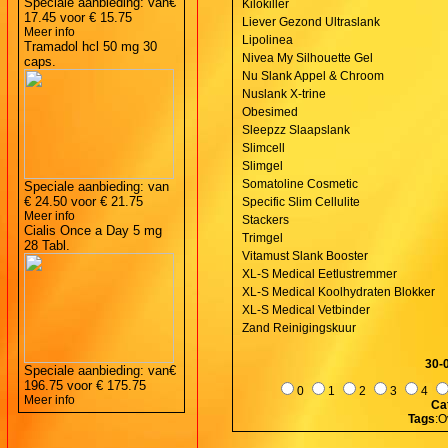
Speciale aanbieding: van
€
Kilokiller
17.45
voor
€ 15.75
Liever Gezond Ultraslank
Meer info
Lipolinea
Tramadol hcl 50 mg 30
Nivea My Silhouette Gel
caps.
Nu Slank Appel & Chroom
Nuslank X-trine
Obesimed
Sleepzz Slaapslank
Slimcell
Slimgel
Somatoline Cosmetic
Speciale aanbieding: van
€ 24.50
voor
€ 21.75
Specific Slim Cellulite
Meer info
Stackers
Cialis Once a Day 5 mg
Trimgel
28 Tabl.
Vitamust Slank Booster
XL-S Medical Eetlustremmer
XL-S Medical Koolhydraten Blokker
XL-S Medical Vetbinder
Zand Reinigingskuur
30-
Speciale aanbieding: van
€
196.75
voor
€ 175.75
0
1
2
3
4
Meer info
Ca
Tags
:O