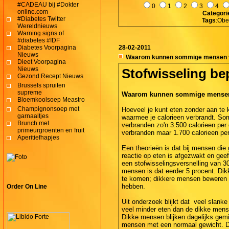
#CADEAU bij #Dokter
0
1
2
3
4
online.com
Categori
#Diabetes Twitter
Tags
:Obe
Wereldnieuws
Warning signs of
#diabetes #IDF
Diabetes Voorpagina
28-02-2011
Nieuws
Waarom kunnen sommige mensen vee
Dieet Voorpagina
Nieuws
Stofwisseling be
Gezond Recept Nieuws
Brussels spruiten
supreme
Waarom kunnen sommige mensen v
Bloemkoolsoep Meastro
Champignonsoep met
Hoeveel je kunt eten zonder aan te
garnaaltjes
waarmee je calorieen verbrandt. 
Brunch met
verbranden zo'n 3.500 calorieen pe
primeurgroenten en fruit
verbranden maar 1.700 calorieen per
Aperitiefhapjes
Een theorieën is dat bij mensen di
reactie op eten is afgezwakt en gee
een stofwisselingsversnelling van 3
mensen is dat eerder 5 procent. D
te komen; dikkere mensen beweren d
hebben.
Order On Line
Uit onderzoek blijkt dat veel slanke 
veel minder eten dan de dikke mense
Dikke mensen blijken dagelijks gemid
mensen met een normaal gewicht. Du