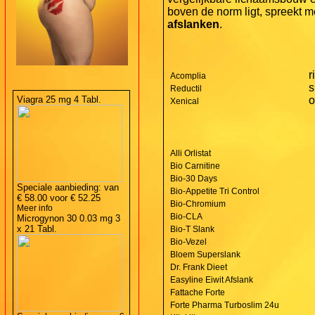
boven de norm ligt, spreekt me
afslanken
.
r
Acomplia
s
Reductil
Viagra 25 mg 4 Tabl.
o
Xenical
Alli Orlistat
Bio Carnitine
Bio-30 Days
Speciale aanbieding: van
Bio-Appetite Tri Control
€ 58.00
voor
€ 52.25
Bio-Chromium
Meer info
Bio-CLA
Microgynon 30 0.03 mg 3
x 21 Tabl.
Bio-T Slank
Bio-Vezel
Bloem Superslank
Dr. Frank Dieet
Easyline Eiwit Afslank
Fattache Forte
Forte Pharma Turboslim 24u