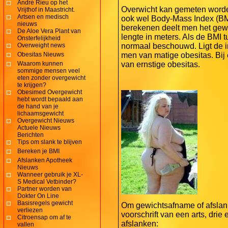
André Rieu op het
Overwicht kan gemeten worde
Vrijthof in Maastricht.
Artsen en medisch
ook wel Body-Mass Index (BM
nieuws
berekenen deelt men het gewic
De Aloe Vera Plant van
lengte in meters. Als de BMI tu
Onsterfelijkheid
Overweight news
normaal beschouwd. Ligt de i
Obesitas Nieuws
men van matige obesitas. Bij 
Waarom kunnen
van ernstige obesitas.
sommige mensen veel
eten zonder overgewicht
te krijgen?
Obesimed Overgewicht
hebt wordt bepaald aan
de hand van je
lichaamsgewicht
Overgewicht Nieuws
Actuele Nieuws
Berichten
Tips om slank te blijven
Bereken je BMI
Afslanken Apotheek
Nieuws
Wanneer gebruik je XL-
S Medical Vetbinder?
Partner worden van
Dokter On Line
Basisregels gewicht
Om gewichtsafname of afslank
verliezen
voorschrift van een arts, dri
Citroensap om af te
afslanken:
vallen