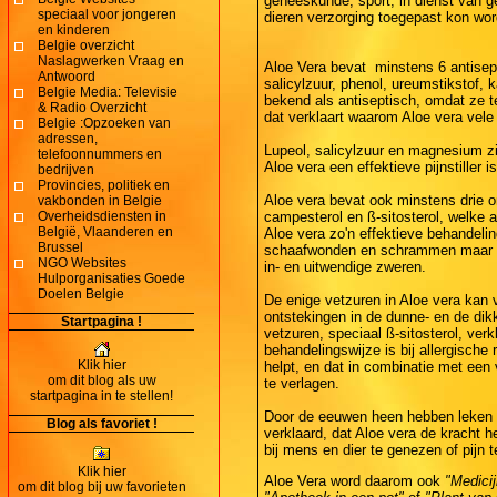
geneeskunde, sport, in dienst van g
speciaal voor jongeren
dieren verzorging toegepast kon wor
en kinderen
Belgie overzicht
Naslagwerken Vraag en
Aloe Vera bevat minstens 6 antisept
Antwoord
salicylzuur, phenol, ureumstikstof,
Belgie Media: Televisie
bekend als antiseptisch, omdat ze t
& Radio Overzicht
dat verklaart waarom Aloe vera vele 
Belgie :Opzoeken van
adressen,
Lupeol, salicylzuur en magnesium zij
telefoonnummers en
Aloe vera een effektieve pijnstiller is
bedrijven
Provincies, politiek en
Aloe vera bevat ook minstens drie o
vakbonden in Belgie
Overheidsdiensten in
campesterol en ß-sitosterol, welke a
België, Vlaanderen en
Aloe vera zo'n effektieve behandeli
Brussel
schaafwonden en schrammen maar ook
NGO Websites
in- en uitwendige zweren.
Hulporganisaties Goede
Doelen Belgie
De enige vetzuren in Aloe vera kan v
ontstekingen in de dunne- en de dikk
Startpagina !
vetzuren, speciaal ß-sitosterol, ver
behandelingswijze is bij allergisch
Klik hier
helpt, en dat in combinatie met een
om dit blog als uw
te verlagen.
startpagina in te stellen!
Door de eeuwen heen hebben leken do
Blog als favoriet !
verklaard, dat Aloe vera de kracht 
bij mens en dier te genezen of pijn 
Klik hier
Aloe Vera word daarom ook
"Medicij
om dit blog bij uw favorieten