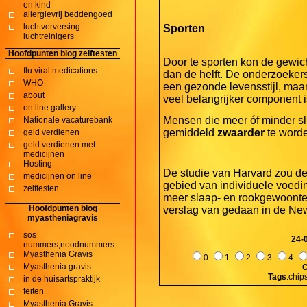
en kind
allergievrij beddengoed
luchtverversing
Sporten
luchtreinigers
Hoofdpunten blog zelftesten
Door te sporten kon de gewic
flu viral medications
dan de helft. De onderzoeker
WHO
een gezonde levensstijl, maar
about
veel belangrijker component i
on line gallery
Mensen die meer óf minder sli
Nationale vacaturebank
gemiddeld
zwaarder
te worde
geld verdienen
geld verdienen met
medicijnen
Hosting
De studie van Harvard zou de 
medicijnen on line
gebied van individuele voedi
zelftesten
meer slaap- en rookgewoonte
Hoofdpunten blog
verslag van gedaan in de New
myastheniagravis
sos
24-
nummers,noodnummers
Myasthenia Gravis
0
1
2
3
4
Myasthenia gravis
C
Tags
:chip
in de huisartspraktijk
feiten
Myasthenia Gravis