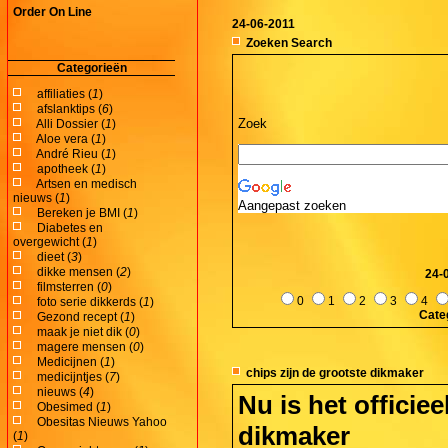
Order On Line
24-06-2011
Zoeken Search
Categorieën
affiliaties (
1
)
afslanktips (
6
)
Zoek
Alli Dossier (
1
)
Aloe vera (
1
)
André Rieu (
1
)
apotheek (
1
)
Artsen en medisch
nieuws (
1
)
Aangepast zoeken
Bereken je BMI (
1
)
Diabetes en
overgewicht (
1
)
dieet (
3
)
dikke mensen (
2
)
24-
filmsterren (
0
)
0
1
2
3
4
foto serie dikkerds (
1
)
Cate
Gezond recept (
1
)
maak je niet dik (
0
)
magere mensen (
0
)
Medicijnen (
1
)
chips zijn de grootste dikmaker
medicijntjes (
7
)
nieuws (
4
)
Nu is het officiee
Obesimed (
1
)
Obesitas Nieuws Yahoo
dikmaker
(
1
)