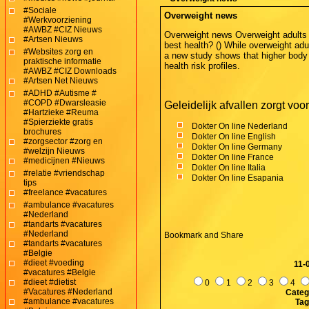
#Sociale
Overweight news
#Werkvoorziening
#AWBZ #CIZ Nieuws
Overweight news Overweight adults 
#Artsen Nieuws
best health? () While overweight adul
#Websites zorg en
a new study shows that higher body
praktische informatie
health risk profiles.
#AWBZ #CIZ Downloads
#Artsen Net Nieuws
#ADHD #Autisme #
#COPD #Dwarsleasie
Geleidelijk afvallen zorgt voo
#Hartzieke #Reuma
#Spierziekte gratis
Dokter On line Nederland
brochures
Dokter On line English
#zorgsector #zorg en
Dokter On line Germany
#welzijn Nieuws
Dokter On line France
#medicijnen #Nieuws
Dokter On line Italia
#relatie #vriendschap
Dokter On line Esapania
tips
#freelance #vacatures
#ambulance #vacatures
#Nederland
#tandarts #vacatures
#Nederland
#tandarts #vacatures
#Belgie
#dieet #voeding
11-
#vacatures #Belgie
#dieet #dietist
0
1
2
3
4
#Vacatures #Nederland
Categ
#ambulance #vacatures
Ta