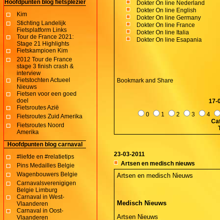
Hoofdpunten blog fietsplezier
Dokter On line Nederland
Dokter On line English
Kim
Dokter On line Germany
Stichting Landelijk
Dokter On line France
Fietsplatform Links
Dokter On line Italia
Tour de France 2021:
Dokter On line Esapania
Stage 21 Highlights
Fietskampioen Kim
2012 Tour de France
stage 3 finish crash &
interview
Fietstochten Actueel
Nieuws
Fietsen voor een goed
doel
17-
Fietsroutes Azië
0
1
2
3
4
Fietsroutes Zuid Amerika
Ca
Fietsroutes Noord
Amerika
Hoofdpunten blog carnaval
23-03-2011
#liefde en #relatietips
Artsen en medisch nieuws
Pins Medailles Belgie
Wagenbouwers Belgie
Artsen en medisch Nieuws
Carnavalsverenigigen
Belgie Limburg
Carnaval in West-
Medisch Nieuws
Vlaanderen
Carnaval in Oost-
Artsen Nieuws
Vlaanderen