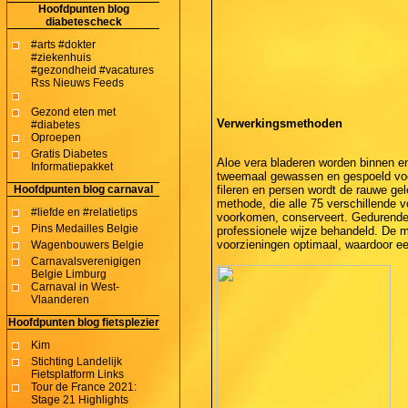
Hoofdpunten blog
diabetescheck
#arts #dokter
#ziekenhuis
#gezondheid #vacatures
Rss Nieuws Feeds
Gezond eten met
Verwerkingsmethoden
#diabetes
Oproepen
Gratis Diabetes
Aloe vera bladeren worden binnen e
Informatiepakket
tweemaal gewassen en gespoeld voor
Hoofdpunten blog carnaval
fileren en persen wordt de rauwe ge
methode, die alle 75 verschillende vo
#liefde en #relatietips
voorkomen, conserveert. Gedurende h
Pins Medailles Belgie
professionele wijze behandeld. De 
voorzieningen optimaal, waardoor ee
Wagenbouwers Belgie
Carnavalsverenigigen
Belgie Limburg
Carnaval in West-
Vlaanderen
Hoofdpunten blog fietsplezier
Kim
Stichting Landelijk
Fietsplatform Links
Tour de France 2021:
Stage 21 Highlights