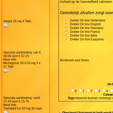
invloed op de hoeveelheid calorieen 
Geleidelijk afvallen zorgt voo
Dokter On line Nederland
Viagra 25 mg 4 Tabl.
Dokter On line English
Dokter On line Germany
Dokter On line France
Dokter On line Italia
Dokter On line Esapania
Speciale aanbieding: van
€
58.00
voor
€ 52.25
Meer info
Microgynon 30 0.03 mg 3 x
21 Tabl.
28-
0
1
2
3
4
Catego
Speciale aanbieding: van
€
Tags
:Waarom kunnen sommige me
17.45
voor
€ 15.75
Meer info
Tramadol hcl 50 mg 30 caps.
Obesimed Overgewicht hebt wordt b