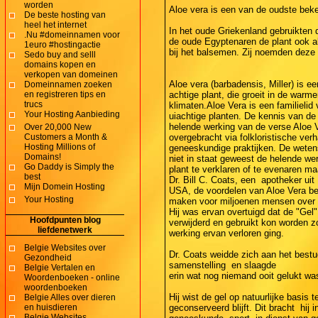
worden
Aloe vera is een van de oudste bek
De beste hosting van
heel het internet
In het oude Griekenland gebruikten d
.Nu #domeinnamen voor
de oude Egyptenaren de plant ook al
1euro #hostingactie
bij het balsemen. Zij noemden deze 
Sedo buy and selll
domains kopen en
verkopen van domeinen
Aloe vera (barbadensis, Miller) is e
Domeinnamen zoeken
en registreren tips en
achtige plant, die groeit in de warme
trucs
klimaten.Aloe Vera is een familielid 
Your Hosting Aanbieding
uiachtige planten. De kennis van d
helende werking van de verse Aloe V
Over 20,000 New
Customers a Month &
overgebracht via folkloristische ver
Hosting Millions of
geneeskundige praktijken. De weten
Domains!
niet in staat geweest de helende we
Go Daddy is Simply the
plant te verklaren of te evenaren ma
best
Dr. Bill C. Coats, een apotheker uit
Mijn Domein Hosting
USA, de voordelen van Aloe Vera be
Your Hosting
maken voor miljoenen mensen over d
Hij was ervan overtuigd dat de "Gel"
Hoofdpunten blog
verwijderd en gebruikt kon worden z
liefdenetwerk
werking ervan verloren ging.
Belgie Websites over
Dr. Coats weidde zich aan het bes
Gezondheid
samenstelling en slaagde
Belgie Vertalen en
erin wat nog niemand ooit gelukt wa
Woordenboeken - online
woordenboeken
Hij wist de gel op natuurlijke basis 
Belgie Alles over dieren
en huisdieren
geconserveerd blijft. Dit bracht hij 
Belgie Websites