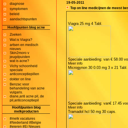
19-05-2011
diagnose
Top on line medicijnen de meest be
symptomen
beleid
aandachtspunten
Viagra 25 mg 4 Tabl.
Hoofdpunten blog acne
Zoeken
Wat is Viagra?
artsen en medisch
nieuws
Skin2moro v
jeugdpuisten
Speciale aanbieding: van
€ 58.00
vo
wat is acne?
Meer info
Vichy schoonheid
Microgynon 30 0.03 mg 3 x 21 Tabl.
speciale
anticonceptiepillen
dokter on line
Benzac voor
behandeling van acne
vulgaris.
diane,anti acne pil, de
pil,anticonceptiepil
Speciale aanbieding: van
€ 17.45
vo
Hoofdpunten blog
Meer info
melkproducten
Tramadol hcl 50 mg 30 caps.
#melk vacatures
#Nederland #Belgie
#eieren #Ei Nieuws