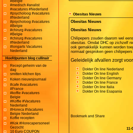
#Belgie
#medisch #analist
#vacatures #Nederland
#psycholoog #vacatures
Obesitas Nieuws
#Nederland
Obesitas Nieuws
#psycholoog #vacatures
#Belgie
Obesitas Nieuws
#chirurg #vacatures
#Belgie
Chilipepers zouden daarom wel eens 
#chirurg #vacatures
#Nederland
obesitas. Omdat DHC op zichzelf nie
#longarts Vacatures
ook gemakkelijk kunnen worden toeg
Nederland
normaal gesproken geen chilipepers b
Hoofdpunten blog cullinair
Geleidelijk afvallen zorgt voo
Recept geheim van de
Dokter On line Nederland
dag
Dokter On line English
smitten kitchen tips
Dokter On line Germany
Koken nieuwsjournaal
Dokter On line France
#cafe #vacatures
Dokter On line Italia
#France
Dokter On line Esapania
#koffie #vacatures
Belgie
#Koffie #Vacatures
Nederland
#Horeca #Vacatures
Belgie Nederland
Koffie recepten
#Kok #Horecapersoneel
Gezocht
11-
10 Euro COUPON