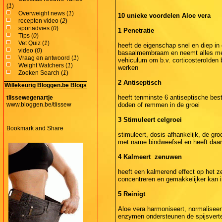
(
1
)
Overweight news (
1
)
10 unieke voordelen Aloe vera
recepten video (
2
)
sportadvies (
0
)
1 Penetratie
Tips (
0
)
Vet Quiz (
1
)
heeft de eigenschap snel en diep in 
video (
0
)
basaalmembraam en neemt alles mee
Vraag en antwoord (
1
)
vehiculum om b.v. corticosteroïden b
Weight Watchers (
1
)
werken
Zoeken Search (
1
)
2 Antiseptisch
Willekeurig Bloggen.be Blogs
heeft tenminste 6 antiseptische bes
tlissewegenartje
www.bloggen.be/tlissew
doden of remmen in de groei
3 Stimuleert celgroei
stimuleert, dosis afhankelijk, de gr
met name bindweefsel en heeft daa
4 Kalmeert zenuwen
heeft een kalmerend effect op het 
concentreren en gemakkelijker kan 
5 Reinigt
Aloe vera harmoniseert, normaliseert
enzymen ondersteunen de spijsverte