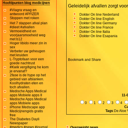
Hoofdpunten blog medicijnen
Geleidelijk afvallen zorgt voo
#Viagra vraag en
antwoord #PFIZER
Dokter On line Nederland
Stoppen met roken
Dokter On line English
Het 7 stappen afval plan
Dokter On line Germany
#dieet #afvallen
Dokter On line France
Vermoeidheid en
Dokter On line Italia
voorjaarsmoeheid weg
Dokter On line Esapania
met b12
Hoger libido meer zin in
sex
Verbeter uw geheugen
met kruiden
L-Tryptofaan voor een
goede nachtrust
#Kwik vergifiging he kom
je ervanaf?
2fase is de hype op het
gebied van afslanken.
Koolhydraten eten en
toch afvallen.
Medische Apps Medical
apps Mobiele apps II
11-
Medische Apps Medical
0
1
2
3
4
apps Mobiele apps
Ca
iPhone Medscape app
Tags
:De Aloe 
Medicijnengids gratis
free
The Diabetes Dayli
Newspaper
#medics #news #journal
Overweight news