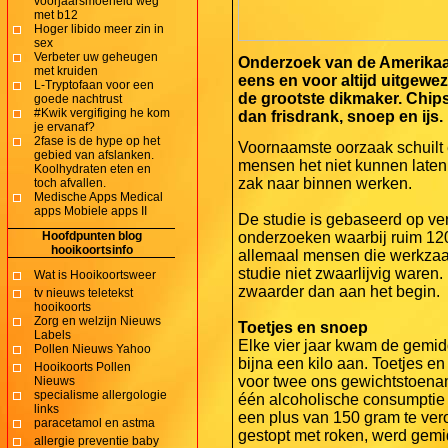
voorjaarsmoeheid weg
met b12
Hoger libido meer zin in
sex
Verbeter uw geheugen
Onderzoek van de Amerikaan
met kruiden
eens en voor altijd uitgewez
L-Tryptofaan voor een
de grootste dikmaker. Chip
goede nachtrust
#Kwik vergifiging he kom
dan frisdrank, snoep en ijs.
je ervanaf?
2fase is de hype op het
Voornaamste oorzaak schuilt 
gebied van afslanken.
mensen het niet kunnen laten
Koolhydraten eten en
zak naar binnen werken.
toch afvallen.
Medische Apps Medical
apps Mobiele apps II
De studie is gebaseerd op ver
Hoofdpunten blog
onderzoeken waarbij ruim 120
hooikoortsinfo
allemaal mensen die werkzaam
studie niet zwaarlijvig waren.
Wat is Hooikoortsweer
zwaarder dan aan het begin.
tv nieuws teletekst
hooikoorts
Zorg en welzijn Nieuws
Toetjes en snoep
Labels
Elke vier jaar kwam de gemid
Pollen Nieuws Yahoo
bijna een kilo aan. Toetjes e
Hooikoorts Pollen
voor twee ons gewichtstoenam
Nieuws
specialisme allergologie
één alcoholische consumptie p
links
een plus van 150 gram te vero
paracetamol en astma
gestopt met roken, werd gemi
allergie preventie baby