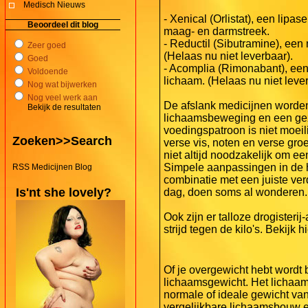
Medisch Nieuws
- Xenical (Orlistat), een lipa
Beoordeel dit blog
maag- en darmstreek.
- Reductil (Sibutramine), een
Zeer goed
(Helaas nu niet leverbaar).
Goed
- Acomplia (Rimonabant), een
Voldoende
lichaam. (Helaas nu niet lever
Nog wat bijwerken
Nog veel werk aan
De afslank medicijnen worden
Bekijk de resultaten
lichaamsbeweging en een ge
voedingspatroon is niet moeili
Zoeken>>Search
verse vis, noten en verse groe
niet altijd noodzakelijk om ee
Simpele aanpassingen in de 
RSS Medicijnen Blog
combinatie met een juiste ve
Is'nt she lovely?
dag, doen soms al wonderen.
Ook zijn er talloze drogisteri
strijd tegen de kilo's. Bekijk
Of je overgewicht hebt wordt
lichaamsgewicht. Het lichaam
normale of ideale gewicht va
vergelijkbare lichaamsbouw e