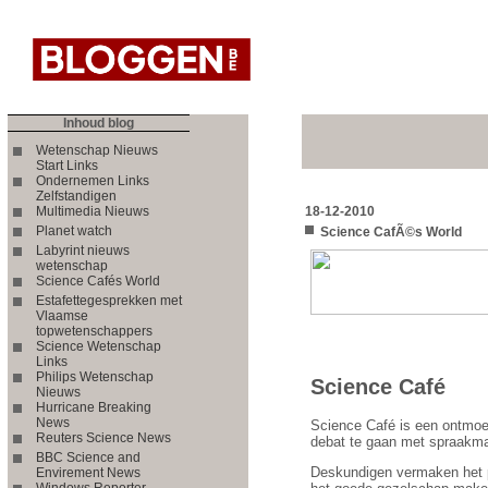
Inhoud blog
Wetenschap Nieuws
Start Links
Ondernemen Links
Zelfstandigen
Multimedia Nieuws
18-12-2010
Planet watch
Science CafÃ©s World
Labyrint nieuws
wetenschap
Science Cafés World
Estafettegesprekken met
Vlaamse
topwetenschappers
Science Wetenschap
Links
Philips Wetenschap
Science Café
Nieuws
Hurricane Breaking
News
Science Café is een ontmoet
Reuters Science News
debat te gaan met spraakm
BBC Science and
Deskundigen vermaken het pu
Envirement News
Windows Reporter