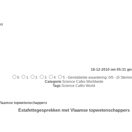
nl
18-12-2010 om 05:31 ge
0
1
2
3
4
5 - Gemiddelde waardering: 0/5 - (0 Stemm
Categorie
:Science Cafes Worldwide
Tags
:Science Cafés World
Vlaamse topwetenschappers
Estafettegesprekken met Vlaamse topwetenschappers