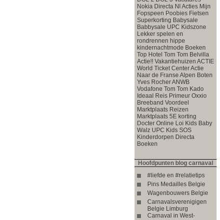
Nokia
Directa Nl Acties
Mijn
Fopspeen
Poobies
Fietsen
Superkorting
Babysale
Babbysale
UPC Kidszone
Lekker spelen en
rondrennen
hippe
kindernachtmode
Boeken
Top
Hotel
Tom Tom
Belvilla
Actie!!
Vakantiehuizen ACTIE
World Ticket Center
Actie
Naar de Franse Alpen
Boten
Yves Rocher
ANWB
Vodafone
Tom Tom
Kado
Ideaal
Reis Primeur
Oxxio
Breeband Voordeel
Marktplaats
Reizen
Marktplaats
5E korting
Docter Online
Loi Kids
Baby
Walz
UPC Kids
SOS
Kinderdorpen
Directa
Boeken
Hoofdpunten blog carnaval
#liefde en #relatietips
Pins Medailles Belgie
Wagenbouwers Belgie
Carnavalsverenigigen
Belgie Limburg
Carnaval in West-