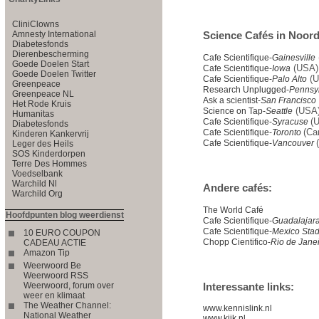
CliniClowns
Amnesty International
Science Cafés in Noord
Diabetesfonds
Dierenbescherming
Cafe Scientifique-
Gainesville
Goede Doelen Start
(USA)
Cafe Scientifique-
Iowa
Goede Doelen Twitter
(U
Cafe Scientifique-
Palo Alto
Greenpeace
Research Unplugged-
Pennsy
Greenpeace NL
Ask a scientist-
San Francisco
Het Rode Kruis
(USA
Science on Tap-
Seattle
Humanitas
(
Cafe Scientifique-
Syracuse
Diabetesfonds
(Ca
Cafe Scientifique-
Toronto
Kinderen Kankervrij
Cafe Scientifique-
Vancouver
Leger des Heils
SOS Kinderdorpen
Terre Des Hommes
Voedselbank
Warchild Nl
Andere cafés:
Warchild Org
The World Café
Hoofdpunten blog weerdienst
Cafe Scientifique-
Guadalajar
Cafe Scientifique-
Mexico Sta
10 EURO COUPON
Chopp Cientifico-
Rio de Jane
CADEAU ACTIE
Amazon Tip
Weerwoord Be
Weerwoord RSS
Weerwoord, forum over
Interessante links:
weer en klimaat
The Weather Channel:
www.kennislink.nl
National Weather
www.kijk.nl