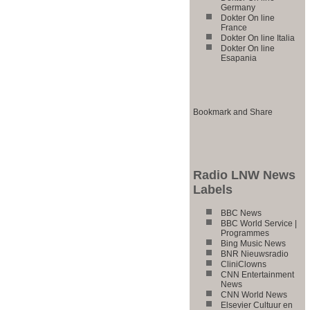
Germany
Dokter On line
France
Dokter On line Italia
Dokter On line
Esapania
Radio LNW News
Labels
BBC News
BBC World Service |
Programmes
Bing Music News
BNR Nieuwsradio
CliniClowns
CNN Entertainment
News
CNN World News
Elsevier Cultuur en