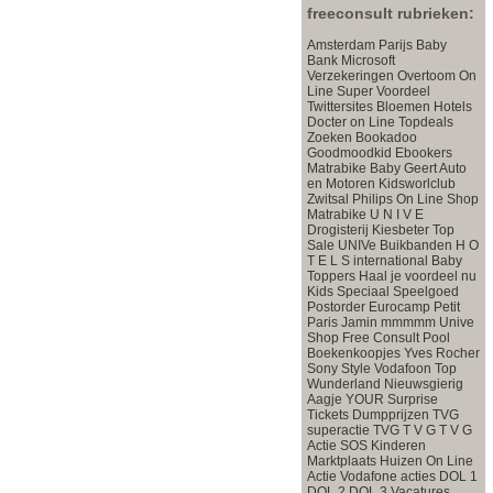
freeconsult rubrieken:
Amsterdam Parijs
Baby
Bank
Microsoft
Verzekeringen
Overtoom
On
Line Super Voordeel
Twittersites
Bloemen
Hotels
Docter on Line
Topdeals
Zoeken
Bookadoo
Goodmoodkid
Ebookers
Matrabike
Baby
Geert
Auto
en Motoren
Kidsworlclub
Zwitsal
Philips On Line Shop
Matrabike
U N I V E
Drogisterij
Kiesbeter
Top
Sale
UNIVe
Buikbanden
H O
T E L S international
Baby
Toppers
Haal je voordeel nu
Kids Speciaal
Speelgoed
Postorder
Eurocamp Petit
Paris
Jamin mmmmm
Unive
Shop Free Consult
Pool
Boekenkoopjes
Yves Rocher
Sony Style
Vodafoon Top
Wunderland
Nieuwsgierig
Aagje
YOUR Surprise
Tickets Dumpprijzen
TVG
superactie
TVG
T V G
T V G
Actie
SOS Kinderen
Marktplaats Huizen
On Line
Actie
Vodafone acties
DOL 1
DOL 2
DOL 3
Vacatures