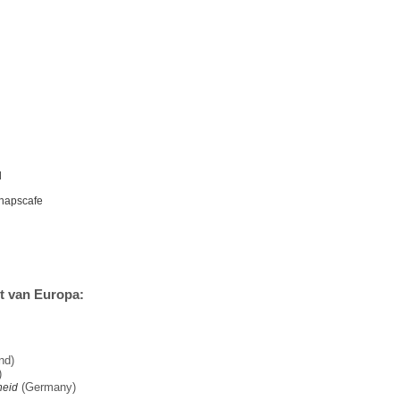
l
hapscafe
st van Europa:
nd)
)
(Germany)
eid