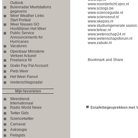
Outlook
www.noorderlicht.vpro.nl
Buienradar Meetstations
www.scilogs.be
gegevens
www.scienceguide.nl
Weer Weather Links
www.scienceout.nl
Start Portaal
www.skepsis.nl
Weer Nieuws GO
www.studiumgenerale.saxion.
Hoofdlijnen Het Weer
www.teleac.nl
Public Service
www.wetenschap24.nl
Announcements for
www.wetenschapsforum.nl
Hurricanes
www.zabuki.nl
Vacatures
Openbaar Ministerie
Verkeer Actueel
Freelance Nl
Gratis Pay Pal Account
Piets Weer
Het Weer Parool
niederschlagsradar
Mijn favorieten
Weerdienst
Internationaal
Radio World News
Estafettegesprekken met 
Twtter Gids
Sciencetwitter
Carnaval
Astrologie
Fietsgids