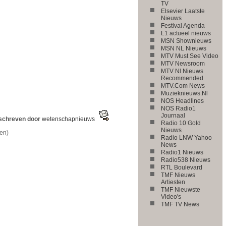
TV
Elsevier Laatste
Nieuws
Festival Agenda
L1 actueel nieuws
MSN Shownieuws
MSN NL Nieuws
MTV Must See Video
MTV Newsroom
MTV Nl Nieuws
Recommended
MTV.Com News
Muzieknieuws.Nl
NOS Headlines
NOS Radio1
Journaal
schreven door
wetenschapnieuws
Radio 10 Gold
Nieuws
en)
Radio LNW Yahoo
News
Radio1 Nieuws
Radio538 Nieuws
RTL Boulevard
TMF Nieuws
Artiesten
TMF Nieuwste
Video's
TMF TV News