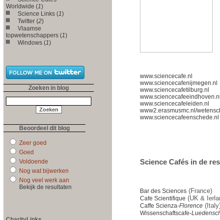
Worldwide (
1
)
Science Links (
1
)
Twitter (
2
)
Vlaamse
topwetenschappers (
1
)
Windows (
1
)
www.sciencecafe.nl
www.sciencecafenijmegen.nl
Zoeken in blog
www.sciencecafetilburg.nl
www.sciencecafeeindhoven.n
www.sciencecafeleiden.nl
www2.erasmusmc.nl/wetensc
www.sciencecafeenschede.nl
Beoordeel dit blog
Zeer goed
Goed
Science Cafés in de re
Voldoende
Nog wat bijwerken
Nog veel werk aan
Bekijk de resultaten
(France)
Bar des Sciences
(UK & Ierla
Cafe Scientifique
(Italy
Caffe Scienza-
Florence
Wissenschaftscafe-
Luedensch
CharityLinks