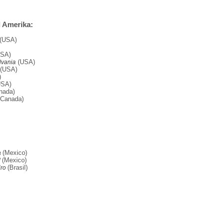
 Amerika:
(USA)
SA)
(USA)
lvania
(USA)
)
USA)
nada)
(Canada)
(Mexico)
a
(Mexico)
d
(Brasil)
iro