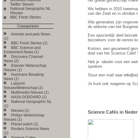
het goede gezelschap maken
Twitter Stream
National Geographic NL
We hebben in 2010 tweemaal 
Nieuws
van der Zwet en in oktober t
BBC Fresh Stories
Alle generaties zijn ongevee
Categorieën
de website van het Burgerwe
Animals and pets News
Een aanzienlijk deel bezoek
(
1
)
bezoekers voor de eerste ke
BBC Fresh Stories (
1
)
BBC Science and
Kortom, een gevarieerd geze
Envirement News (
1
)
doel van het Science Café! 
Discovery Channel
News (
2
)
Heb je ideeën voor een wete
Elsevier Wetenschap
spreken.
Nieuws (
1
)
Hurricane Breaking
Stuur een mail naar
info@sc
News (
1
)
Labyrint
Je kunt ook reageren op Sc
NieuwsWetenschap (
1
)
Multimedia Nieuws (
1
)
NASA GODDARD (
1
)
National Geographic NL
(
1
)
Nieuws (
1
)
Science Cafés in Neder
Philips Wetenschap
Nieuws (
1
)
Planet watch (
1
)
Reuters Science News
(
1
)
Science Cafes