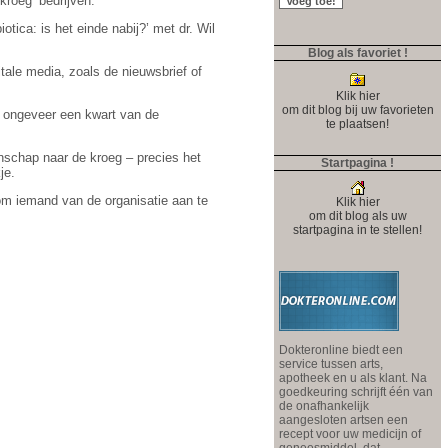
roeg’ bedrijven.
ica: is het einde nabij?’ met dr. Wil
Blog als favoriet !
itale media, zoals de nieuwsbrief of
Klik hier
om dit blog bij uw favorieten
t ongeveer een kwart van de
te plaatsen!
nschap naar de kroeg – precies het
Startpagina !
je.
om iemand van de organisatie aan te
Klik hier
om dit blog als uw
startpagina in te stellen!
Dokteronline biedt een
service tussen arts,
apotheek en u als klant. Na
goedkeuring schrijft één van
de onafhankelijk
aangesloten artsen een
recept voor uw medicijn of
geneesmiddel, dat