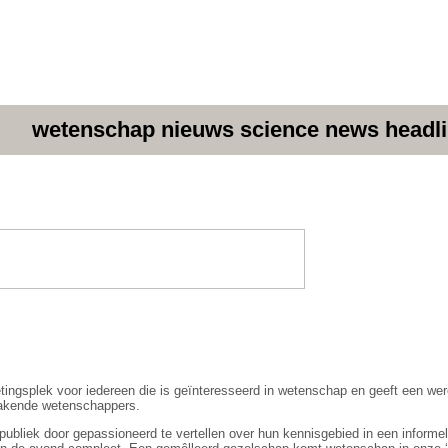
wetenschap nieuws science news headl
ingsplek voor iedereen die is geïnteresseerd in wetenschap en geeft een wer
akende wetenschappers.
bliek door gepassioneerd te vertellen over hun kennisgebied in een informel