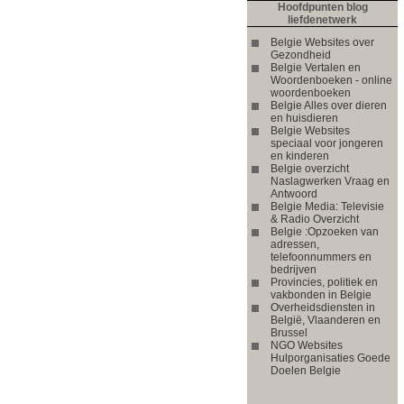
Hoofdpunten blog
liefdenetwerk
Belgie Websites over
Gezondheid
Belgie Vertalen en
Woordenboeken - online
woordenboeken
Belgie Alles over dieren
en huisdieren
Belgie Websites
speciaal voor jongeren
en kinderen
Belgie overzicht
Naslagwerken Vraag en
Antwoord
Belgie Media: Televisie
& Radio Overzicht
Belgie :Opzoeken van
adressen,
telefoonnummers en
bedrijven
Provincies, politiek en
vakbonden in Belgie
Overheidsdiensten in
België, Vlaanderen en
Brussel
NGO Websites
Hulporganisaties Goede
Doelen Belgie