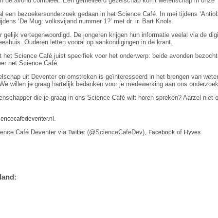
 de avond compleet. Een gemêlleerd gezelschap komt wetenschap in onze ‘k
een bezoekersonderzoek gedaan in het Science Café. In mei tijdens ‘Antiobiot
ijdens ‘De Mug: volksvijand nummer 1?’ met dr. ir. Bart Knols.
r gelijk vertegenwoordigd. De jongeren krijgen hun informatie veelal via de dig
eshuis. Ouderen letten vooral op aankondigingen in de krant.
t het Science Café juist specifiek voor het onderwerp: beide avonden bezoch
er het Science Café.
lschap uit Deventer en omstreken is geïnteresseerd in het brengen van wete
We willen je graag hartelijk bedanken voor je medewerking aan ons onderzoek
nschapper die je graag in ons Science Café wilt horen spreken? Aarzel niet 
.
iencecafedeventer.nl
ience Café Deventer via
(@ScienceCafeDev),
of
.
Twitter
Facebook
Hyves
land: