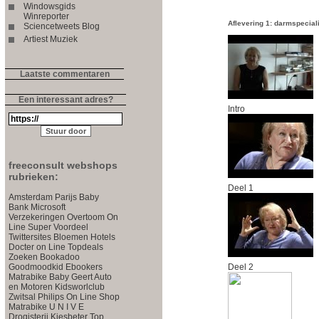
Windowsgids
Winreporter
Aflevering 1: darmspecial
Sciencetweets Blog
Artiest Muziek
Laatste commentaren
Een interessant adres?
Intro
freeconsult webshops
rubrieken:
Deel 1
Amsterdam Parijs
Baby
Bank
Microsoft
Verzekeringen
Overtoom
On
Line Super Voordeel
Twittersites
Bloemen
Hotels
Docter on Line
Topdeals
Zoeken
Bookadoo
Goodmoodkid
Ebookers
Deel 2
Matrabike
Baby
Geert
Auto
en Motoren
Kidsworlclub
Zwitsal
Philips On Line Shop
Matrabike
U N I V E
Drogisterij
Kiesbeter
Top