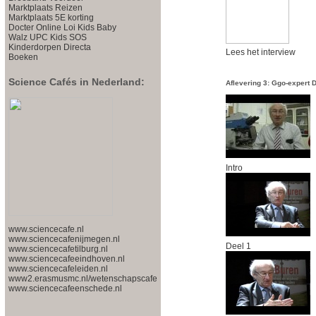
Marktplaats
Reizen
Marktplaats
5E korting
Docter Online
Loi Kids
Baby
Walz
UPC Kids
SOS
Kinderdorpen
Directa
Lees het interview
Boeken
Science Cafés in Nederland:
Aflevering 3: Ggo-expert D
Intro
www.sciencecafe.nl
www.sciencecafenijmegen.nl
Deel 1
www.sciencecafetilburg.nl
www.sciencecafeeindhoven.nl
www.sciencecafeleiden.nl
www2.erasmusmc.nl/wetenschapscafe
www.sciencecafeenschede.nl