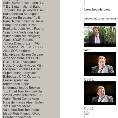
Sale
UNIVe
Buikbanden
H O
T E L S international
Baby
Lees het interview
Toppers
Haal je voordeel nu
Kids Speciaal
Speelgoed
Postorder
Eurocamp Petit
Aflevering 2: hersenonderz
Paris
Jamin mmmmm
Unive
Shop Free Consult
Pool
Boekenkoopjes
Yves Rocher
Sony Style
Vodafoon Top
Wunderland
Nieuwsgierig
Aagje
YOUR Surprise
Tickets Dumpprijzen
TVG
superactie
TVG
T V G
T V G
Intro
Actie
SOS Kinderen
Marktplaats Huizen
On Line
Actie
Vodafone acties
DOL 1
DOL 2
DOL 3
Vacatures
Nokia
Directa Nl Acties
Mijn
Fopspeen
Poobies
Fietsen
Superkorting
Babysale
Babbysale
UPC Kidszone
Deel 1
Lekker spelen en
rondrennen
hippe
kindernachtmode
Boeken
Top
Hotel
Tom Tom
Belvilla
Actie!!
Vakantiehuizen ACTIE
World Ticket Center
Actie
Naar de Franse Alpen
Boten
Yves Rocher
ANWB
Deel 2
Vodafone
Tom Tom
Kado
Ideaal
Reis Primeur
Oxxio
Breeband Voordeel