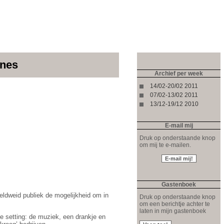
ines
Archief per week
14/02-20/02 2011
07/02-13/02 2011
13/12-19/12 2010
E-mail mij
Druk op onderstaande knop
om mij te e-mailen.
Gastenboek
eldweid publiek de mogelijkheid om in
Druk op onderstaande knop
om een berichtje achter te
laten in mijn gastenboek
e setting: de muziek, een drankje en