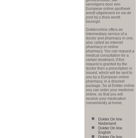
vervolgens door een
Europese online apotheek
wordt uitgeleverd en via de
post bij u thuis wordt
bezorgd.
Dokteronline offers an
intermediary service of a
doctor and pharmacy in one,
also called an internet
pharmacy or online
pharmacy. You can request a
medical consultation for a
certain treatment, if this
request is granted by the
doctor then a prescription is
issued, which will be sent to
you by a European online
pharmacy, in a discreet
package. So at Dokter online
you can order your medicine
online, so that you will
receive your medication
conveniently at home.
Dokter On line
Nederland
Dokter On line
English
Dokter On line