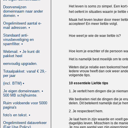
Het leven is soms zo simpel. Een kort 
Doorverwijzen
domeinnaam naar ander
het oefent in situaties waarin je liefd
domein. •
Maak het leven leuker door meer liefde 
Ongelimiteerd aantal e-
accepteer! En meer liefde volgt.
mail adressen. •
Standaard anti-
Hoe weet je wie de wae liefde is?
virusbeveiliging en
spamfilter. •
Hoe kom je erachter of de persoon waa
Webmail. • Je kunt dit
pakket heel
Het is namelijk best moeilijk om te ontd
eenvoudig upgraden.
Weten dat je relatie een toekomst heef
Totaalpakket: vanaf € 29,-
Iedere vrouw heeft dan ook weer andere
volgende tips.
per jaar
(incl. BTW) •
10 essentiele Liefde tips
Je eigen domeinnaam. •
1. Je vertelt hem dingen die je nieman
500 MB schijfruimte.
We bedoelen niet de dingen die je erui
Ruim voldoende voor 5000
delen. Dit betekent namelijk dat je he
pagina's
2. Je respecteert hem.
foto's en tekst. •
Je laat hem in zijn waarde en voelt ge
Ongelimiteerd dataverkeer
dagelijks leven. Misschien is de manier 
(Fair Use Policy)
Je zou een aantal van zijn eigenzinnige