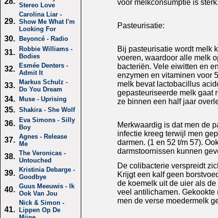
28.
vóór melkconsumptie is sterk
Stereo Love
Carolina Liar -
29.
Show Me What I'm
Pasteurisatie:
Looking For
30.
Beyoncé - Radio
Bij pasteurisatie wordt melk 
Robbie Williams -
31.
Bodies
voeren, waardoor alle melk 
Esmée Denters -
bacteriën. Vele eiwitten en 
32.
Admit It
enzymen en vitaminen voor 
Markus Schulz -
melk bevat lactobacillus acid
33.
Do You Dream
gepasteuriseerde melk gaat r
34.
Muse - Uprising
ze binnen een half jaar overl
35.
Shakira - She Wolf
Eva Simons - Silly
36.
Merkwaardig is dat men de pa
Boy
infectie kreeg terwijl men ge
Agnes - Release
37.
darmen. (1 en 52 t/m 57). Oo
Me
darmstoornissen kunnen gev
The Veronicas -
38.
Untouched
De colibacterie verspreidt z
Kristinia Debarge -
39.
Krijgt een kalf geen borstvoe
Goodbye
de koemelk uit de uier als de
Guus Meeuwis - Ik
40.
veel antilichamen. Gekookte 
Ook Van Jou
men de verse moedermelk geef
Nick & Simon -
41.
Lippen Op De
Mijne