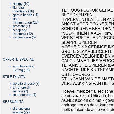
allergy (10)
flu -viral
TE HOOG FOSFOR GEHALT
infections (16)
BLOEDNEUZEN
gastro health (11)
pain-
HYPERVENTILATIE EN ANG
inflammation (29)
ANGST VOOR DONKER E
prostate (7)
SCHIZOFRENE BEELDEN 
sleep and
INCONTINENTIA ALVI (onwille
insomnia (12)
vaginal care (6)
VERSTERKTE LENGTEGRO
SLAPPE SPIEREN
MOEHEID NA GERINGE IN
GROTE SLAAPBEHOEFTE
OVERGEVOELIGHEID EN 
OFFERTE SPECIALI
CALCIUM VERLIES VEROO
TETANISCHE SPIEREN (BA
sconto xenical
NACHTELIJKE KUITKRAM
120mg (10)
OSTEOPOROSE
STILE DI VITA
STUKGAAN VAN DE MASTC
VERZWAKKING VAN HET G
perdita di peso (7)
smettere di
Hoewel melk zelf allergische 
fumare (7)
testosterone (4)
de oorzaak zijn. Urticaria, h
ACNE: Koeien die melk geven 
SESSUALITÀ
androgenen en deze kunnen ac
disfunzione
melk drinken de acne weer de
erettile (22)