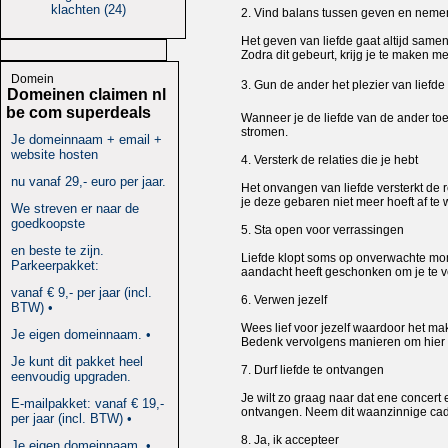
klachten (24)
2. Vind balans tussen geven en neme
Het geven van liefde gaat altijd samen 
Zodra dit gebeurt, krijg je te maken me
Domein
3. Gun de ander het plezier van liefde
Domeinen claimen nl
be com superdeals
Wanneer je de liefde van de ander toela
stromen.
Je domeinnaam + email +
website hosten
4. Versterk de relaties die je hebt
nu vanaf 29,- euro per jaar.
Het onvangen van liefde versterkt de r
je deze gebaren niet meer hoeft af te
We streven er naar de
goedkoopste
5. Sta open voor verrassingen
en beste te zijn.
Liefde klopt soms op onverwachte mom
Parkeerpakket:
aandacht heeft geschonken om je te v
vanaf € 9,- per jaar (incl.
6. Verwen jezelf
BTW) •
Wees lief voor jezelf waardoor het ma
Je eigen domeinnaam. •
Bedenk vervolgens manieren om hier i
Je kunt dit pakket heel
7. Durf liefde te ontvangen
eenvoudig upgraden.
Je wilt zo graag naar dat ene concert 
E-mailpakket: vanaf € 19,-
ontvangen. Neem dit waanzinnige cadea
per jaar (incl. BTW) •
8. Ja, ik accepteer
Je eigen domeinnaam. •