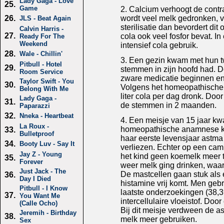
Lady Gaga - Love
25.
Game
2. Calcium verhoogt de contra
wordt veel melk gedronken, v
26.
JLS - Beat Again
sterilisatie dan bevordert di
Calvin Harris -
27.
cola ook veel fosfor bevat. 
Ready For The
Weekend
intensief cola gebruik.
28.
Wale - Chillin'
3. Een gezin kwam met hun twa
Pitbull - Hotel
29.
stemmen in zijn hoofd had. D
Room Service
zware medicatie beginnen en
Taylor Swift - You
30.
Volgens het homeopathische be
Belong With Me
liter cola per dag dronk. Doo
Lady Gaga -
31.
de stemmen in 2 maanden.
Paparazzi
32.
Nneka - Heartbeat
4. Een meisje van 15 jaar kw
La Roux -
homeopathische anamnese kwam
33.
Bulletproof
haar eerste levensjaar astma 
34.
Booty Luv - Say It
verliezen. Echter op een camp
Jay Z - Young
het kind geen koemelk meer t
35.
Forever
weer melk ging drinken, waar
Just Jack - The
De mastcellen gaan stuk als 
36.
Day I Died
histamine vrij komt. Men gebr
Pitbull - I Know
laatste onderzoekingen (38,39
37.
You Want Me
intercellulaire vloeistof. D
(Calle Ocho)
Bij dit meisje verdween de a
Jeremih - Birthday
38.
melk meer gebruiken.
Sex