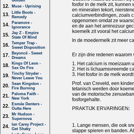
Golden
fosfor in de melk zit, kunnen
12.
Muse - Uprising
en mineralen tekort, nierste
Little Boots -
13.
calciumverbindingen, zoals c
Remedy
opgenomen omdat ze waarschi
Paramore -
14.
en de aan het aminozuur gec
Ignorance
koemelk zit vooral het calci
Jay Z - Empire
15.
State Of Mind
In de moedermelk zit meer ca
Temper Trap -
16.
Sweet Disposition
Beyoncé - Sweet
Er zijn drie redenen waarom 
17.
Dreams
1. Het calcium is moeizaam ui
Kings Of Leon -
18.
Sex On Fire
2. Het is lichaamsvreemde c
Tinchy Stryder -
3. Het fosfor in de melk word
19.
Never Leave You
Prof. van Creveld, een kinder
Sean Kingston -
20.
Fire Burning
tetanisch werden door koemel
van de motorische zenuwban
Paloma Faith -
21.
New York
fosforgehalte.
Esmée Denters -
22.
PRAKTIJK ERVARINGEN:
Outta Here
Mr Hudson -
23.
Supernova
Ian Carey Project -
1. Lange mensen, die ook snel
24.
Get Shaky
slappe spieren en banden. Al