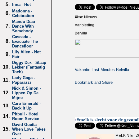
5.
Inna - Hot
Madonna -
6.
Celebration
#koe Nieuws
Mando Diao -
Aanbieding
7.
Dance With
Somebody
Belvilla
Cascada -
8.
Evacuate The
Dancefloor
Lily Allen - Not
9.
Fair
Diggy Dex - Slaap
10.
Lekker (Fantastig
Vakantie Last Minutes Belvilla
Toch)
Lady Gaga -
11.
Paparazzi
Nick & Simon -
12.
Lippen Op De
Mijne
Caro Emerald -
13.
Back It Up
Pitbull - Hotel
14.
Room Service
#melk is slecht voor de gezond
David Guetta -
15.
When Love Takes
Over
MELK NIET 