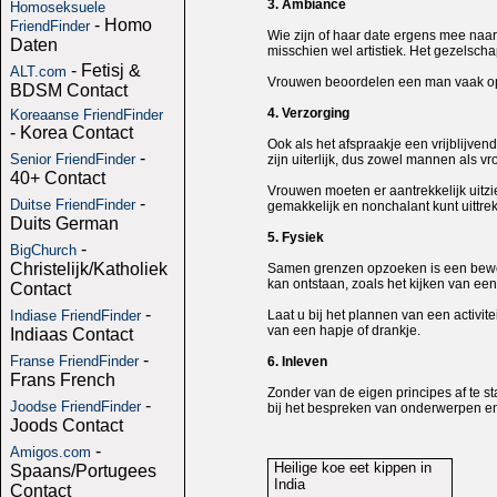
3. Ambiance
Homoseksuele
- Homo
FriendFinder
Wie zijn of haar date ergens mee naa
Daten
misschien wel artistiek. Het gezelscha
- Fetisj &
ALT.com
Vrouwen beoordelen een man vaak op h
BDSM Contact
4. Verzorging
Koreaanse FriendFinder
- Korea Contact
Ook als het afspraakje een vrijblijve
-
Senior FriendFinder
zijn uiterlijk, dus zowel mannen als 
40+ Contact
Vrouwen moeten er aantrekkelijk uitzi
-
Duitse FriendFinder
gemakkelijk en nonchalant kunt uittrek
Duits German
5. Fysiek
-
BigChurch
Christelijk/Katholiek
Samen grenzen opzoeken is een beweze
kan ontstaan, zoals het kijken van een 
Contact
-
Indiase FriendFinder
Laat u bij het plannen van een activi
van een hapje of drankje.
Indiaas Contact
-
Franse FriendFinder
6. Inleven
Frans French
Zonder van de eigen principes af te st
-
Joodse FriendFinder
bij het bespreken van onderwerpen en 
Joods Contact
-
Amigos.com
Heilige koe eet kippen in
Spaans/Portugees
India
Contact