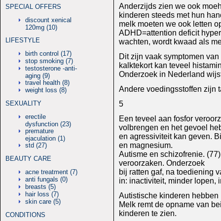
Anderzijds zien we ook moehe
SPECIAL OFFERS
kinderen steeds met hun hand
discount xenical
melk moeten we ook letten op 
120mg (10)
ADHD=attention deficit hyper
LIFESTYLE
wachten, wordt kwaad als men 
birth control (17)
Dit zijn vaak symptomen van 
stop smoking (7)
kalktekort kan teveel histam
testosterone -anti-
Onderzoek in Nederland wijst
aging (9)
travel health (8)
Andere voedingsstoffen zijn t
weight loss (8)
SEXUALITY
5
erectile
Een teveel aan fosfor veroor
dysfunction (23)
volbrengen en het gevoel heb
premature
en agressiviteit kan geven. B
ejaculation (1)
en magnesium.
std (27)
Autisme en schizofrenie. (77
BEAUTY CARE
veroorzaken. Onderzoek
bij ratten gaf, na toediening
acne treatment (7)
anti fungals (0)
in: inactiviteit, minder lopen
breasts (5)
hair loss (7)
Autistische kinderen hebben 
skin care (5)
Melk remt de opname van beid
kinderen te zien.
CONDITIONS