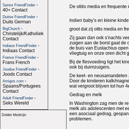
-
Senior FriendFinder
De otitis media en frequent
40+ Contact
-
Duitse FriendFinder
Indien baby's en kleine kinde
Duits German
-
BigChurch
groot dat zij ottis media en f
Christelijk/Katholiek
Zij gaan dan ook s'nachts vee
Contact
zuigen aan de borst gaat de 
-
Indiase FriendFinder
de buis van Eustachius open b
Indiaas Contact
vliegtuig en onze oren dicht 
-
Franse FriendFinder
Bij de flesvoeding ligt het k
Frans French
ook bij duimzuigers.
-
Joodse FriendFinder
Joods Contact
De keel- en neusamandelen z
-
Door de kinderen kalk/magne
Amigos.com
Spaans/Portugees
wat vergroot blijven tot hun 
Contact
Gedrag en melk
-
Adult FriendFinder
Seks Wereld
In Washington zag men de rel
melk als adolescenten met ee
een asociaal gedrag, gespann
Dokter Medicijn
problemen.