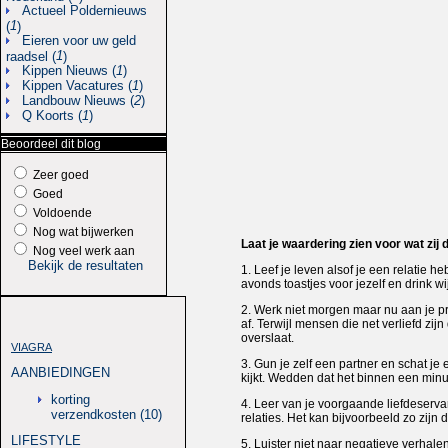
Actueel Poldernieuws
1
(
)
Eieren voor uw geld
1
raadsel (
)
Kippen Nieuws (
1
)
Kippen Vacatures (
1
)
Landbouw Nieuws (
2
)
Q Koorts (
1
)
Beoordeel dit blog
Zeer goed
Goed
Voldoende
Nog wat bijwerken
Laat je waardering zien voor wat zij 
Nog veel werk aan
Bekijk de resultaten
1. Leef je leven alsof je een relatie 
avonds toastjes voor jezelf en drink wi
2. Werk niet morgen maar nu aan je pr
af. Terwijl mensen die net verliefd zi
overslaat.
VIAGRA
3. Gun je zelf een partner en schat je 
AANBIEDINGEN
kijkt. Wedden dat het binnen een minu
korting
4. Leer van je voorgaande liefdeserv
verzendkosten (10)
relaties. Het kan bijvoorbeeld zo zijn d
LIFESTYLE
5. Luister niet naar negatieve verhal