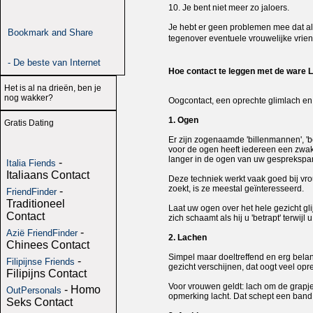
10. Je bent niet meer zo jaloers.
Je hebt er geen problemen mee dat als
tegenover eventuele vrouwelijke vriend
- De beste van Internet
Hoe contact te leggen met de ware L
Het is al na drieën, ben je
nog wakker?
Oogcontact, een oprechte glimlach en
1. Ogen
Gratis Dating
Er zijn zogenaamde 'billenmannen', '
voor de ogen heeft iedereen een zwak. 
langer in de ogen van uw gesprekspart
-
Italia Fiends
Italiaans Contact
Deze techniek werkt vaak goed bij vr
zoekt, is ze meestal geïnteresseerd.
-
FriendFinder
Traditioneel
Laat uw ogen over het hele gezicht gli
Contact
zich schaamt als hij u 'betrapt' terwijl
-
Azië FriendFinder
2. Lachen
Chinees Contact
Simpel maar doeltreffend en erg belan
-
Filipijnse Friends
gezicht verschijnen, dat oogt veel op
Filipijns Contact
Voor vrouwen geldt: lach om de grapje
- Homo
OutPersonals
opmerking lacht. Dat schept een band.
Seks Contact