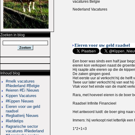
vacatures Belgie
Nederland Vacatures
Zoeken in blog
Eieren voor uw geld raadsel
Een boer was sinds een half jaar begon
eieren kon verkopen naast de groente 
Hij raapte alle eieren op die de kipp
Inhoud blog
De zaken gingen goed.
Het eerste uur al verkocht hij de helft
#melk vacatures
Twee uur later verkocht hij van wat hi
#Nederland #Belgie
Vlak voor het einde van de markt verko
#eieren #Ei Nieuws
Rara, met hoeveel eieren is de boer
Kippen Vacatures
#Kippen Nieuws
Raadsel Infinite Financieel
Eieren voor uw geld
raadsel
Het antwoord luidt: de boer ging naar 
#legbatterij Nieuws
Immers: hij verkoopt niet letterlijk een
#liefdetips
#agrarische sector
1*2+1=3
vacatures #Nederland