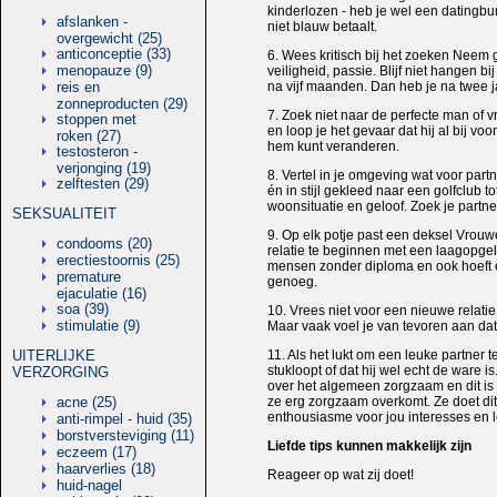
kinderlozen - heb je wel een datingbur
afslanken -
niet blauw betaalt.
overgewicht (25)
anticonceptie (33)
6. Wees kritisch bij het zoeken Neem 
menopauze (9)
veiligheid, passie. Blijf niet hangen b
reis en
na vijf maanden. Dan heb je na twee ja
zonneproducten (29)
7. Zoek niet naar de perfecte man of vr
stoppen met
en loop je het gevaar dat hij al bij vo
roken (27)
hem kunt veranderen.
testosteron -
verjonging (19)
8. Vertel in je omgeving wat voor part
zelftesten (29)
én in stijl gekleed naar een golfclub 
woonsituatie en geloof. Zoek je partner 
SEKSUALITEIT
9. Op elk potje past een deksel Vrou
condooms (20)
relatie te beginnen met een laagopgel
erectiestoornis (25)
mensen zonder diploma en ook hoeft e
premature
genoeg.
ejaculatie (16)
soa (39)
10. Vrees niet voor een nieuwe relatie,
stimulatie (9)
Maar vaak voel je van tevoren aan dat 
UITERLIJKE
11. Als het lukt om een leuke partner 
stukloopt of dat hij wel echt de ware
VERZORGING
over het algemeen zorgzaam en dit is 
acne (25)
ze erg zorgzaam overkomt. Ze doet dit 
enthousiasme voor jou interesses en lev
anti-rimpel - huid (35)
borstversteviging (11)
Liefde tips kunnen makkelijk zijn
eczeem (17)
haarverlies (18)
Reageer op wat zij doet!
huid-nagel