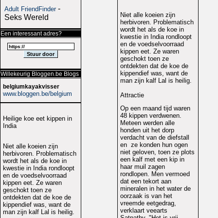
-
Adult FriendFinder
Niet alle koeien zijn
Seks Wereld
herbivoren. Problematisch
wordt het als de koe in
Een interessant adres?
kwestie in India rondloopt
en de voedselvoorraad
kippen eet. Ze waren
geschokt toen ze
ontdekten dat de koe de
kippendief was, want de
Willekeurig Bloggen.be Blogs
man zijn kalf Lal is heilig.
belgiumkayakvisser
www.bloggen.be/belgium
Attractie
Op een maand tijd waren
48 kippen verdwenen.
Heilige koe eet kippen in
Meteen werden alle
India
honden uit het dorp
verdacht van de diefstall
en ze konden hun ogen
Niet alle koeien zijn
niet geloven, toen ze plots
herbivoren. Problematisch
een kalf met een kip in
wordt het als de koe in
haar muil zagen
kwestie in India rondloopt
rondlopen. Men vermoed
en de voedselvoorraad
dat een tekort aan
kippen eet. Ze waren
mineralen in het water de
geschokt toen ze
oorzaak is van het
ontdekten dat de koe de
vreemde eetgedrag,
kippendief was, want de
verklaart veearts
man zijn kalf Lal is heilig.
Satpathy. "Het is vrij