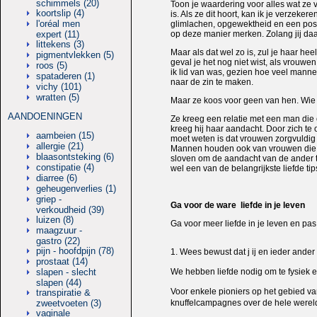
schimmels (20)
Toon je waardering voor alles wat ze v
koortslip (4)
is. Als ze dit hoort, kan ik je verzeke
l'oréal men
glimlachen, opgewektheid en een posit
expert (11)
op deze manier merken. Zolang jij daa
littekens (3)
Maar als dat wel zo is, zul je haar he
pigmentvlekken (5)
geval je het nog niet wist, als vrouwe
roos (5)
ik lid van was, gezien hoe veel mann
spataderen (1)
naar de zin te maken.
vichy (101)
wratten (5)
Maar ze koos voor geen van hen. Wie 
AANDOENINGEN
Ze kreeg een relatie met een man die 
kreeg hij haar aandacht. Door zich te
aambeien (15)
moet weten is dat vrouwen zorgvuldig 
allergie (21)
Mannen houden ook van vrouwen die met 
blaasontsteking (6)
sloven om de aandacht van de ander te 
constipatie (4)
wel een van de belangrijkste liefde tip
diarree (6)
geheugenverlies (1)
griep -
Ga voor de ware liefde in je leven
verkoudheid (39)
luizen (8)
Ga voor meer liefde in je leven en pas
maagzuur -
gastro (22)
pijn - hoofdpijn (78)
1. Wees bewust dat j ij en ieder ander
prostaat (14)
slapen - slecht
We hebben liefde nodig om te fysiek en
slapen (44)
Voor enkele pioniers op het gebied van
transpiratie &
zweetvoeten (3)
knuffelcampagnes over de hele wereld 
vaginale