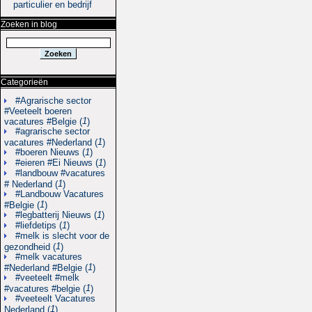
particulier en bedrijf
Zoeken in blog
Categorieën
#Agrarische sector
#Veeteelt boeren
1
vacatures #Belgie (
)
#agrarische sector
1
vacatures #Nederland (
)
#boeren Nieuws (
1
)
#eieren #Ei Nieuws (
1
)
#landbouw #vacatures
1
# Nederland (
)
#Landbouw Vacatures
1
#Belgie (
)
#legbatterij Nieuws (
1
)
#liefdetips (
1
)
#melk is slecht voor de
1
gezondheid (
)
#melk vacatures
1
#Nederland #Belgie (
)
#veeteelt #melk
1
#vacatures #belgie (
)
#veeteelt Vacatures
1
Nederland (
)