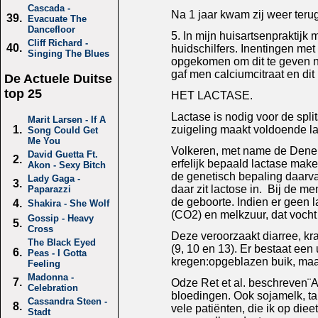
Cascada -
Na 1 jaar kwam zij weer teru
39.
Evacuate The
Dancefloor
5. In mijn huisartsenpraktijk
Cliff Richard -
40.
huidschilfers. Inentingen met
Singing The Blues
opgekomen om dit te geven naa
gaf men calciumcitraat en dit 
De Actuele Duitse
top 25
HET LACTASE.
Lactase is nodig voor de spli
Marit Larsen - If A
zuigeling maakt voldoende lac
1.
Song Could Get
Me You
Volkeren, met name de Denen,
David Guetta Ft.
2.
erfelijk bepaald lactase make
Akon - Sexy Bitch
de genetisch bepaling daarva
Lady Gaga -
3.
daar zit lactose in. Bij de m
Paparazzi
de geboorte. Indien er geen 
4.
Shakira - She Wolf
(CO2) en melkzuur, dat vocht
Gossip - Heavy
5.
Cross
Deze veroorzaakt diarree, kr
The Black Eyed
(9, 10 en 13). Er bestaat ee
6.
Peas - I Gotta
kregen:opgeblazen buik, maa
Feeling
Madonna -
7.
Odze Ret et al. beschreven¨Al
Celebration
bloedingen. Ook sojamelk, ta
Cassandra Steen -
8.
vele patiënten, die ik op diee
Stadt