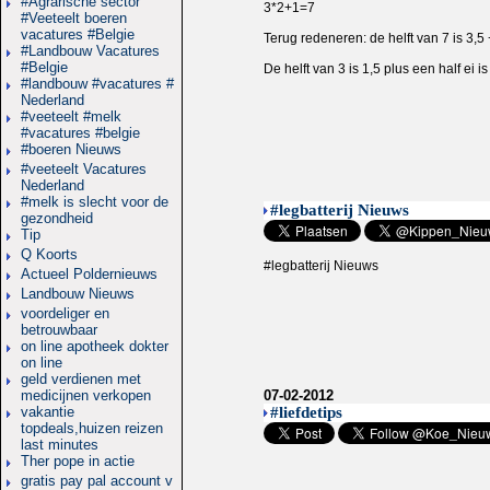
#Agrarische sector
3*2+1=7
#Veeteelt boeren
vacatures #Belgie
Terug redeneren: de helft van 7 is 3,5 +
#Landbouw Vacatures
#Belgie
De helft van 3 is 1,5 plus een half ei i
#landbouw #vacatures #
Nederland
#veeteelt #melk
#vacatures #belgie
#boeren Nieuws
#veeteelt Vacatures
Nederland
#melk is slecht voor de
#legbatterij Nieuws
gezondheid
Tip
Q Koorts
#legbatterij Nieuws
Actueel Poldernieuws
Landbouw Nieuws
voordeliger en
betrouwbaar
on line apotheek dokter
on line
geld verdienen met
medicijnen verkopen
07-02-2012
vakantie
#liefdetips
topdeals,huizen reizen
last minutes
Ther pope in actie
gratis pay pal account v