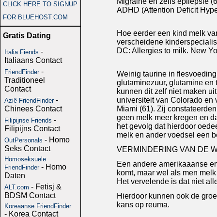
Migraine en zelfs epilepsie (6
CLICK HERE TO SIGNUP
ADHD (Attention Deficit Hyper
FOR BLUEHOST.COM
Hoe eerder een kind melk van 
Gratis Dating
verscheidene kinderspecialis
DC: Allergies to milk. New Yo
-
Italia Fiends
Italiaans Contact
-
FriendFinder
Weinig taurine in flesvoedi
Traditioneel
glutaminezuur, glutamine en ta
Contact
kunnen dit zelf niet maken u
-
universiteit van Colorado en
Azië FriendFinder
Chinees Contact
Miami (61). Zij constateerden 
geen melk meer kregen en daa
-
Filipijnse Friends
het gevolg dat hierdoor oedee
Filipijns Contact
melk en ander voedsel een be
- Homo
OutPersonals
Seks Contact
VERMINDERING VAN DE 
Homoseksuele
Een andere amerikaaanse erv
- Homo
FriendFinder
komt, maar wel als men melk 
Daten
Het vervelende is dat niet all
- Fetisj &
ALT.com
BDSM Contact
Hierdoor kunnen ook de groeip
kans op reuma.
Koreaanse FriendFinder
- Korea Contact