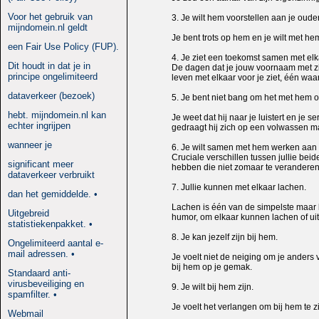
Voor het gebruik van
3. Je wilt hem voorstellen aan je oude
mijndomein.nl geldt
Je bent trots op hem en je wilt met he
een Fair Use Policy (FUP).
4. Je ziet een toekomst samen met elk
Dit houdt in dat je in
De dagen dat je jouw voornaam met zijn
principe ongelimiteerd
leven met elkaar voor je ziet, één waa
dataverkeer (bezoek)
5. Je bent niet bang om het met hem o
hebt. mijndomein.nl kan
Je weet dat hij naar je luistert en je s
echter ingrijpen
gedraagt hij zich op een volwassen m
wanneer je
6. Je wilt samen met hem werken aan g
Cruciale verschillen tussen jullie bei
significant meer
hebben die niet zomaar te veranderen 
dataverkeer verbruikt
7. Jullie kunnen met elkaar lachen.
dan het gemiddelde. •
Lachen is één van de simpelste maar 
Uitgebreid
humor, om elkaar kunnen lachen of u
statistiekenpakket. •
8. Je kan jezelf zijn bij hem.
Ongelimiteerd aantal e-
mail adressen. •
Je voelt niet de neiging om je anders 
bij hem op je gemak.
Standaard anti-
virusbeveiliging en
9. Je wilt bij hem zijn.
spamfilter. •
Je voelt het verlangen om bij hem te z
Webmail