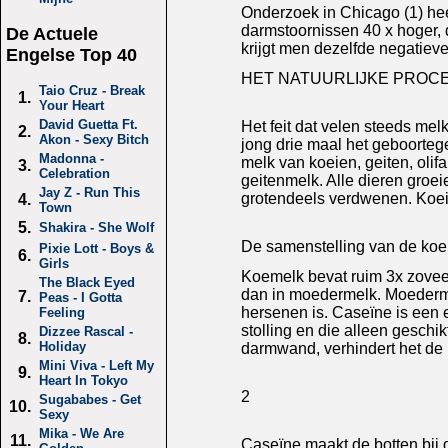
Onderzoek in Chicago (1) hee
darmstoornissen 40 x hoger,
De Actuele
krijgt men dezelfde negatieve 
Engelse Top 40
HET NATUURLIJKE PROCE
Taio Cruz - Break
1.
Your Heart
David Guetta Ft.
Het feit dat velen steeds mel
2.
Akon - Sexy Bitch
jong drie maal het geboortegew
Madonna -
melk van koeien, geiten, olif
3.
Celebration
geitenmelk. Alle dieren groei
Jay Z - Run This
grotendeels verdwenen. Koeie
4.
Town
5.
Shakira - She Wolf
De samenstelling van de koe
Pixie Lott - Boys &
6.
Girls
Koemelk bevat ruim 3x zoveel
The Black Eyed
dan in moedermelk. Moederme
7.
Peas - I Gotta
hersenen is. Caseïne is een 
Feeling
stolling en die alleen geschi
Dizzee Rascal -
8.
Holiday
darmwand, verhindert het de 
Mini Viva - Left My
9.
Heart In Tokyo
2
Sugababes - Get
10.
Sexy
Mika - We Are
11.
Caseïne maakt de botten bij d