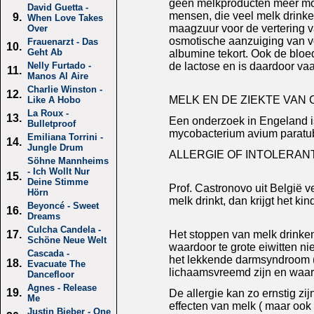
geen melkproducten meer moch
David Guetta -
mensen, die veel melk drinke
9.
When Love Takes
maagzuur voor de vertering v
Over
osmotische aanzuiging van voc
Frauenarzt - Das
10.
Geht Ab
albumine tekort. Ook de bloed
de lactose en is daardoor vaa
Nelly Furtado -
11.
Manos Al Aire
Charlie Winston -
12.
MELK EN DE ZIEKTE VAN
Like A Hobo
La Roux -
13.
Een onderzoek in Engeland is
Bulletproof
mycobacterium avium paratube
Emiliana Torrini -
14.
Jungle Drum
ALLERGIE OF INTOLERAN
Söhne Mannheims
- Ich Wollt Nur
15.
Deine Stimme
Prof. Castronovo uit België v
Hörn
melk drinkt, dan krijgt het ki
Beyoncé - Sweet
16.
Dreams
Culcha Candela -
Het stoppen van melk drinken 
17.
Schöne Neue Welt
waardoor te grote eiwitten ni
Cascada -
het lekkende darmsyndroom ( 
18.
Evacuate The
lichaamsvreemd zijn en waar
Dancefloor
Agnes - Release
19.
De allergie kan zo ernstig zi
Me
effecten van melk ( maar ook 
Justin Bieber - One