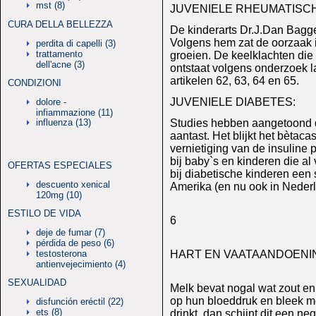
mst (8)
JUVENIELE RHEUMATISCH
CURA DELLA BELLEZZA
De kinderarts Dr.J.Dan Bagge
Volgens hem zat de oorzaak 
perdita di capelli (3)
trattamento
groeien. De keelklachten die 
dell'acne (3)
ontstaat volgens onderzoek lat
artikelen 62, 63, 64 en 65.
CONDIZIONI
JUVENIELE DIABETES:
dolore -
infiammazione (11)
influenza (13)
Studies hebben aangetoond d
aantast. Het blijkt het bètaca
vernietiging van de insuline 
bij baby`s en kinderen die al
OFERTAS ESPECIALES
bij diabetische kinderen een 
descuento xenical
Amerika (en nu ook in Nederla
120mg (10)
ESTILO DE VIDA
6
deje de fumar (7)
pérdida de peso (6)
testosterona
HART EN VAATAANDOENI
antienvejecimiento (4)
SEXUALIDAD
Melk bevat nogal wat zout en
op hun bloeddruk en bleek me
disfunción eréctil (22)
ets (8)
drinkt, dan schijnt dit een 