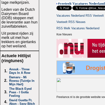
lage melkprijzen.
#veeteelt Vacatures Nederland
Leden van de Dutch
Dairymen Board
Vacatures Nederland RSS Veeteelt
(DDB) stoppen met
de leverantie aan hun
Veeteelt RSS Nieuws
zuivelfabrieken.
RSS Melk Vacatures Nederland
Uit protest rijden zij
Koe Nieuws
melk uit met hun
trekkers en giertanks
op het weiland.
Actuele Hitlijst
(ringtunes)
Anouk - Three
1.
Days In A Row
Damaru - Mi
2.
Rowsu (Tuintje In
Mijn Hart)
The Black Eyed
3.
Peas - I Gotta
Feeling
Freelance.nl is de grootste website 
David Guetta Ft.
4.
Akon - Sexy Bitch