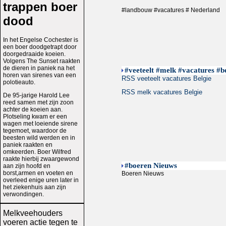
trappen boer
#landbouw #vacatures # Nederland
dood
In het Engelse Cochester is
een boer doodgetrapt door
doorgedraaide koeien.
Volgens The Sunset raakten
de dieren in paniek na het
#veeteelt #melk #vacatures #b
horen van sirenes van een
RSS veeteelt vacatures Belgie
polotieauto.
RSS melk vacatures Belgie
De 95-jarige Harold Lee
reed samen met zijn zoon
achter de koeien aan.
Plotseling kwam er een
wagen met loeiende sirene
tegemoet, waardoor de
beesten wild werden en in
paniek raakten en
omkeerden. Boer Wilfred
raakte hierbij zwaargewond
#boeren Nieuws
aan zijn hoofd en
borst,armen en voeten en
Boeren Nieuws
overleed enige uren later in
het ziekenhuis aan zijn
verwondingen.
Melkveehouders
voeren actie tegen te