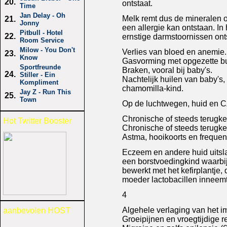
20.
ontstaat.
Time
Jan Delay - Oh
Melk remt dus de mineralen o
21.
Jonny
een allergie kan ontstaan. I
Pitbull - Hotel
22.
ernstige darmstoornissen ont
Room Service
Milow - You Don't
Verlies van bloed en anemie.
23.
Know
Gasvorming met opgezette bu
Sportfreunde
Braken, vooral bij baby's.
24.
Stiller - Ein
Nachtelijk huilen van baby's
Kompliment
chamomilla-kind.
Jay Z - Run This
25.
Town
Op de luchtwegen, huid en 
Chronische of steeds terugk
Hot Twitter Booster
Chronische of steeds terugke
Astma, hooikoorts en frequen
Eczeem en andere huid uitslag
een borstvoedingkind waarbij
bewerkt met het kefirplantje,
moeder lactobacillen inneemt
4
Algehele verlaging van het 
aanbevolen HOST
Groeipijnen en vroegtijdige re