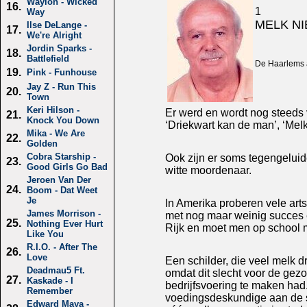
Waylon - Wicked
16.
1
Way
MELK NI
Ilse DeLange -
17.
We're Alright
Jordin Sparks -
18.
Battlefield
De Haarlems a
19.
Pink - Funhouse
Jay Z - Run This
20.
Town
Keri Hilson -
Er werd en wordt nog steeds 
21.
Knock You Down
‘Driekwart kan de man’, ‘Melk
Mika - We Are
22.
Golden
Cobra Starship -
Ook zijn er soms tegengeluide
23.
Good Girls Go Bad
witte moordenaar.
Jeroen Van Der
24.
Boom - Dat Weet
Je
In Amerika proberen vele art
James Morrison -
met nog maar weinig succes e
25.
Nothing Ever Hurt
Rijk en moet men op school 
Like You
R.I.O. - After The
26.
Love
Een schilder, die veel melk d
Deadmau5 Ft.
omdat dit slecht voor de gezo
27.
Kaskade - I
bedrijfsvoering te maken had.
Remember
voedingsdeskundige aan de s
Edward Maya -