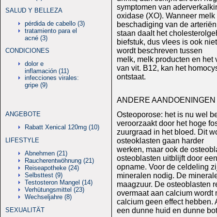
symptomen van aderverkalking
SALUD Y BELLEZA
oxidase (XO). Wanneer melk
pérdida de cabello (3)
beschadiging van de arteriën
tratamiento para el
staan daalt het cholesterolg
acné (3)
biefstuk, dus vlees is ook nie
wordt beschreven tussen
CONDICIONES
melk, melk producten en het
dolor e
van vit. B12, kan het homocy
inflamación (11)
ontstaat.
infecciones virales:
gripe (9)
ANDERE AANDOENINGEN I
ANGEBOTE
Osteoporose: het is nu wel be
veroorzaakt door het hoge fos
Rabatt Xenical 120mg (10)
zuurgraad in het bloed. Dit 
LIFESTYLE
osteoklasten gaan harder
werken, maar ook de osteobla
Abnehmen (21)
osteoblasten uitblijft door e
Raucherentwöhnung (21)
opname. Voor de celdeling zi
Reiseapotheke (24)
Selbsttest (9)
mineralen nodig. De minerale
Testosteron Mangel (14)
maagzuur. De osteoblasten r
Verhütungsmittel (23)
overmaat aan calcium wordt m
Wechseljahre (8)
calcium geen effect hebben. 
SEXUALITÄT
een dunne huid en dunne bott