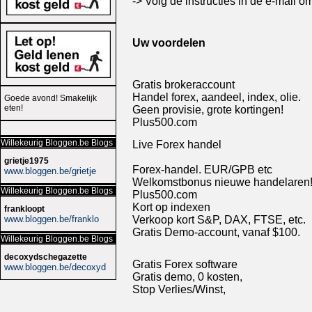
-> Volg de instructies in de e-mail o
Uw voordelen
Gratis brokeraccount
Handel forex, aandeel, index, olie.
Goede avond! Smakelijk
eten!
Geen provisie, grote kortingen!
Plus500.com
Willekeurig Bloggen.be Blogs
Live Forex handel
grietje1975
Forex-handel. EUR/GPB etc
www.bloggen.be/grietje
Welkomstbonus nieuwe handelaren
Willekeurig Bloggen.be Blogs
Plus500.com
Kort op indexen
frankloopt
Verkoop kort S&P, DAX, FTSE, etc.
www.bloggen.be/franklo
Gratis Demo-account, vanaf $100.
Willekeurig Bloggen.be Blogs
decoxydschegazette
Gratis Forex software
www.bloggen.be/decoxyd
Gratis demo, 0 kosten,
Stop Verlies/Winst,