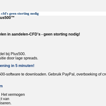
 cfd's geen storting nodig
Plus500™
en in aandelen-CFD's - geen storting nodig!
l bij Plus500.
itie door lage spreads.
ening in 5 minuten!
00-software te downloaden. Gebruik PayPal, overboeking of cre
om
. Het vermogen
ct van
iseren.