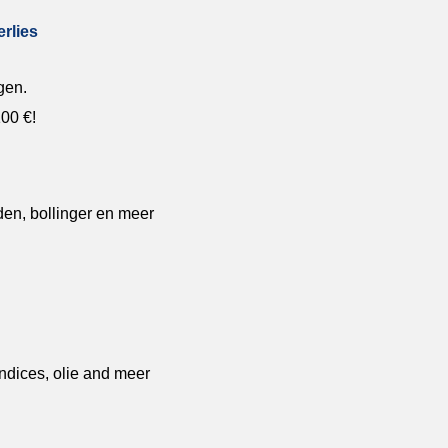
erlies
gen.
100 €!
en, bollinger en meer
g
ndices, olie and meer