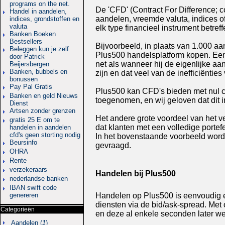
programs on the net.
De 'CFD' (Contract For Difference; co
Handel in aandelen,
aandelen, vreemde valuta, indices o
indices, grondstoffen en
valuta
elk type financieel instrument betref
Banken Boeken
Bestsellers
Bijvoorbeeld, in plaats van 1.000 aa
Beleggen kun je zelf
Plus500 handelsplatform kopen. Een 
door Patrick
net als wanneer hij de eigenlijke aa
Beijersbergen
Banken, bubbels en
zijn en dat veel van de inefficiënt
bonussen
Pay Pal Gratis
Plus500 kan CFD's bieden met nul co
Banken en geld Nieuws
toegenomen, en wij geloven dat dit
Dienst
Artsen zonder grenzen
Het andere grote voordeel van het v
gratis 25 E om te
dat klanten met een volledige porte
handelen in aandelen
cfd's geen storting nodig
In het bovenstaande voorbeeld word
Beursinfo
gevraagd.
OHRA
Rente
verzekeraars
Handelen bij Plus500
nederlandse banken
IBAN swift code
Handelen op Plus500 is eenvoudig e
genereren
diensten via de bid/ask-spread. Met
Categorieën
en deze al enkele seconden later w
Aandelen (
1
)