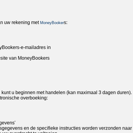
van uw rekening met
s:
MoneyBooker
yBookers-e-mailadres in
ebsite van MoneyBookers
d, kunt u beginnen met handelen (kan maximaal 3 dagen duren).
ktronische overboeking:
egevens'
sgegevens en de specifieke instructies worden verzonden naar