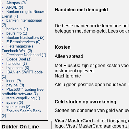
Alertpay (
0
)
ANWB (
0
)
Handelen met demogeld
Banken en geld Nieuws
1
Dienst (
)
banken internationaal
2
(
)
De beste manier om te leren hoe bel
banken nl (
1
)
beleggen met demo-geld. Lees ook de
beursinfo (
1
)
Boeken Bestsellers (
2
)
E-Betaalservices (
0
)
Fietsmagazine's
Kosten
0
Facebook Wall (
)
Freelance Nederland (
1
)
Alleen spread
Goede Doel (
1
)
handelen (
1
)
Met Plus500 zijn er geen kosten voo
hypotheek (
0
)
instrument oplevert.
IBAN en SWIFT code
Nachtpremie
1
(
)
lenen (
0
)
Als u geen posities open houdt van 
pay pal (
0
)
Plus500™ trading free
1
profitable software (
)
rente vergelijking (
1
)
Geld storten op uw rekening
sparen (
0
)
verzekeren (
2
)
Storten en opnemen van geld van uw
Zoeken Search Bank
0
(
)
Visa / MasterCard
- direct toegang
logo. Visa / MasterCard aankopen zi
Dokter On Line