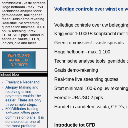
commissies! - vaste spreads
Hoge hefboom - max. 1:50
Volledige controle over winst en v
Technische analyse tools:
gemiddelden, bollinger en
meer Gratis demo-rekening
Real-time live streaming
Volledige controle over uw beleggin
quotes Stort minimaal 100 €
op uw rekening Forex:
Krijg voor 10.000 € koopkracht met 
EUR/USD 2 pips Handel in
aandelen, valuta, CFD's,
Geen commissies! - vaste spreads
indices, olie and meer
Hoge hefboom - max. 1:100
Technische analyse tools: gemiddeld
Gratis demo-rekening
Inhoud blog
Real-time live streaming quotes
Freelance Nederland
Alerpay Making and
Stort minimaal 100 € op uw rekenin
receiving online
payments couldn’t be
Forex: EUR/USD 2 pips
easier! There are only
three simple steps:
Handel in aandelen, valuta, CFD's, i
500Affiliates trading
software offers great
commission plans. It is
considered as one of
Introductie tot CFD
the most profitable