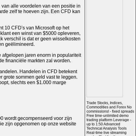
n van alle voordelen van een positie in
arde zelf te hoeven zijn. Een CFD kan
nt 10 CFD's van Microsoft op het
 klant een winst van $5000 opleveren,
k verschil is dat er geen wisselkosten
en geëlimineerd.
afgelopen jaren enorm in populariteit
e financiële markten zal worden.
 handelen. Handelen in CFD betekent
er grote sommen geld vast te leggen.
oopt, slechts een $1.000 marge
Trade Stocks, Indices,
Commodities and Forex No
commissions! - fixed spreads
Free time-unlimited demo
00 wordt gecompenseerd voor zijn
trading platform Leverage -
 die zijn opgenomen op onze website
up to 1:50 Advanced
Technical Analysis Tools
Real-time live streaming