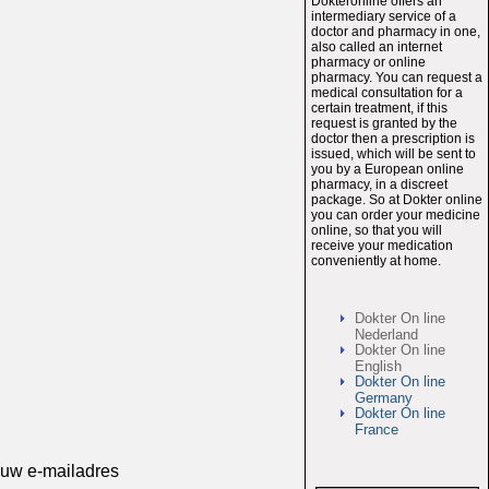
Dokteronline offers an
intermediary service of a
doctor and pharmacy in one,
also called an internet
pharmacy or online
pharmacy. You can request a
medical consultation for a
certain treatment, if this
request is granted by the
doctor then a prescription is
issued, which will be sent to
you by a European online
pharmacy, in a discreet
package. So at Dokter online
you can order your medicine
online, so that you will
receive your medication
conveniently at home.
Dokter On line
Nederland
Dokter On line
English
Dokter On line
Germany
Dokter On line
France
 uw e-mailadres