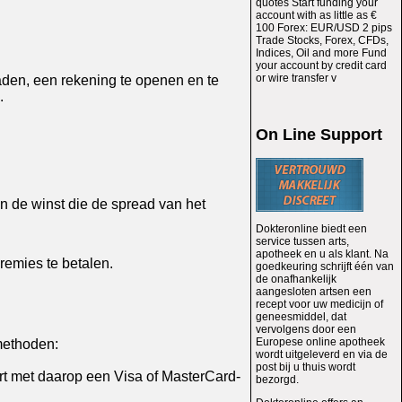
quotes Start funding your
account with as little as €
100 Forex: EUR/USD 2 pips
Trade Stocks, Forex, CFDs,
Indices, Oil and more Fund
your account by credit card
or wire transfer v
aden, een rekening te openen en te
.
On Line Support
n de winst die de spread van het
Dokteronline biedt een
service tussen arts,
apotheek en u als klant. Na
remies te betalen.
goedkeuring schrijft één van
de onafhankelijk
aangesloten artsen een
recept voor uw medicijn of
geneesmiddel, dat
vervolgens door een
Europese online apotheek
methoden:
wordt uitgeleverd en via de
post bij u thuis wordt
art met daarop een Visa of MasterCard-
bezorgd.