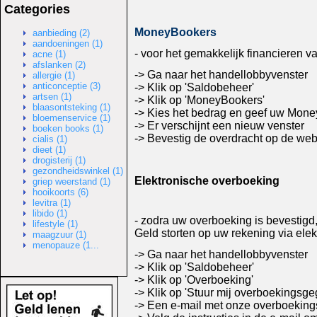
Categories
MoneyBookers
aanbieding (2)
aandoeningen (1)
- voor het gemakkelijk financieren 
acne (1)
afslanken (2)
-> Ga naar het handellobbyvenster
allergie (1)
anticonceptie (3)
-> Klik op 'Saldobeheer'
artsen (1)
-> Klik op 'MoneyBookers'
blaasontsteking (1)
-> Kies het bedrag en geef uw Mone
bloemenservice (1)
-> Er verschijnt een nieuw venster
boeken books (1)
-> Bevestig de overdracht op de w
cialis (1)
dieet (1)
drogisterij (1)
gezondheidswinkel (1)
Elektronische overboeking
griep weerstand (1)
hooikoorts (6)
levitra (1)
libido (1)
- zodra uw overboeking is bevestig
lifestyle (1)
Geld storten op uw rekening via ele
maagzuur (1)
menopauze (1...
-> Ga naar het handellobbyvenster
-> Klik op 'Saldobeheer'
-> Klik op 'Overboeking'
-> Klik op 'Stuur mij overboekingsg
-> Een e-mail met onze overboeking