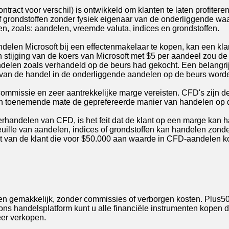
ntract voor verschil) is ontwikkeld om klanten te laten profitere
f grondstoffen zonder fysiek eigenaar van de onderliggende wa
fen, zoals: aandelen, vreemde valuta, indices en grondstoffen.
ndelen Microsoft bij een effectenmakelaar te kopen, kan een kla
stijging van de koers van Microsoft met $5 per aandeel zou de
ndelen zoals verhandeld op de beurs had gekocht. Een belangrij
ies van de handel in de onderliggende aandelen op de beurs word
mmissie en zeer aantrekkelijke marge vereisten. CFD's zijn de 
 in toenemende mate de geprefereerde manier van handelen op d
erhandelen van CFD, is het feit dat de klant op een marge kan
feuille van aandelen, indices of grondstoffen kan handelen zond
t van de klant die voor $50.000 aan waarde in CFD-aandelen k
n gemakkelijk, zonder commissies of verborgen kosten. Plus5
 ons handelsplatform kunt u alle financiële instrumenten kopen
eer verkopen.