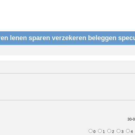
en lenen sparen verzekeren beleggen spec
30-0
0
1
2
3
4