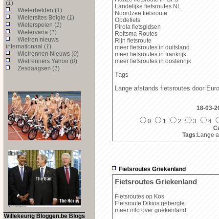
(
1
)
Landelijke fietsroutes NL
Wielerhelden (
1
)
Noordzee fietsroute
Wielersites Belgie (
1
)
Opdefiets
Wielerspelen (
1
)
Pirola fietsgidsen
Wielervaria (
1
)
Reitsma Routes
Wielren nieuws
Rijn fietsroute
internationaal (
1
)
meer fietsroutes in duitsland
Wielrennen Nieuws (
0
)
meer fietsroutes in frankrijk
Wielrenners Yahoo (
0
)
meer fietsroutes in oostenrijk
Zesdaagsen (
1
)
Tags
Lange afstands fietsroutes door Eur
18-03-2
0
1
2
3
4
Ca
Tags
:Lange a
Fietsroutes Griekenland
Fietsroutes Griekenland
Fietsroutes op Kos
Fietsroute Dikios gebergte
meer info over griekenland
Willekeurig Bloggen.be Blogs