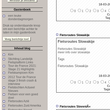
18-03-2
Gastenboek
0
1
2
3
4
Ca
een leuke
Ta
donderdagmorgen
Druk op onderstaande knop
om een berichtje achter te
laten in mijn gastenboek
Fietsroutes Slowakije
Fietsroutes Slowakije
Inhoud blog
Fietsroutes Slowakijë
meer info over slowakije
Kim
Stichting Landelijk
Tags
Fietsplatform Links
Tour de France 2021:
Fietsroutes Slowakije
Stage 21 Highlights
Fietskampioen Kim
18-03-2
2012 Tour de France
stage 3 finish crash &
0
1
2
3
4
interview
Ca
Fietstochten Actueel
Tag
Nieuws
Fietsen voor een goed
doel
Fietsroutes Azië
Fietsroutes Zuid Amerika
Fietsroutes SloveniÃ«
Fietsroutes Noord