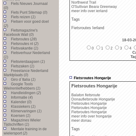
Northwest Trail
Fiets Nieuws Journaal
O'Sullivan Beara Greenway
(
0
)
meer info over ierland
Fiets Punt Sitemap (
0
)
Fiets reizen (
1
)
Tags
Fietsen voor goed doel
(
2
)
Fietsroutes Ierland
Fietsmagazine's
Facebook Wall (
0
)
Fietsroutes (
28
)
18-03-2
Fietsroutes nl (
2
)
Fietsvakantie (
1
)
0
1
2
3
4
Ca
Fietsverhuur Nederland
Ta
(
1
)
Fietsvierdaagsen (
1
)
Fietszaken (
1
)
Freeelance Nederland
Marktplaats (
0
)
Fietsroutes Hongarije
Giro d`Italia (
1
)
Google Tools
Fietsroutes Hongarije
Wielrenliefhebbers (
1
)
Handleidingen (
2
)
Balaton fietsroute
Informatie (
4
)
Donaufietsroute Hongarije
Kalender (
0
)
Fietsroutes Hongarije
Klassiekers (
1
)
Fietsroutes Hongarije
Klimervaringen (
1
)
Fietsroutes Hongarije
Koersen (
1
)
meer info over hongarije
Magazines Wieler
meer donau
Tijdschriften (
1
)
Tags
Mentale training in de
wielersport (
2
)