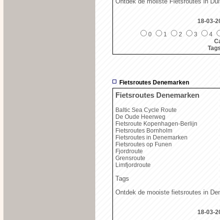
Ontdek de moiiste Fietsroutes in Dui
18-03-2
0
1
2
3
4
Ca
Tag
Fietsroutes Denemarken
Fietsroutes Denemarken
Baltic Sea Cycle Route
De Oude Heerweg
Fietsroute Kopenhagen-Berlijn
Fietsroutes Bornholm
Fietsroutes in Denemarken
Fietsroutes op Funen
Fjordroute
Grensroute
Limfjordroute
Tags
Ontdek de mooiste fietsroutes in D
18-03-2