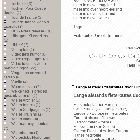
Routes NO Engel./SE Schotl.
Techniek (
3
)
meer info over engeland
Tochten Voor Goede
meer info over noord-ierland
doelen (
1
)
meer info over schotland
Tour de France (
3
)
meer info over wales
Tour de france video &
tutorials (
3
)
Tags
UCI - Press release (
0
)
Fietsroutes Groot-Brittannië
Uitslagen Klassiekers
(
2
)
UNicef (
1
)
18-03-2
Veldrijden (
1
)
Video fiets humor (
6
)
0
1
2
3
4
Video Reportages (
8
)
Ca
Video tutorials,video
Tags
:F
handleidingen (
27
)
Vragen en antwoord
fietsen (
8
)
Vuelta (
4
)
Weerdiensten (
1
)
Lange afstands fietsroutes door Eu
Welke fiets is precies
Lange afstands fietsroutes do
geschikt voor u? (
1
)
Wieler Archief (
1
)
Fietsrouteplanner Europa
Wieler forums (
1
)
Carto Studio (Paul Benjaminse)
Wieler Startpaginas (
1
)
Eurovelo - Europese Fietsroutes
Wieler Training (
1
)
Europafietsers - Fietsweb
Wieler video (
4
)
Fietscontreien - routes
Wielerarrangementen
Fietswegen (Bert Sitters)
(
1
)
Groene Fietsroutes door Europa
Wielerbanen (
1
)
Hanze fietsroute
Wielerclubs Nederland
Hanze fietsroute in GPS