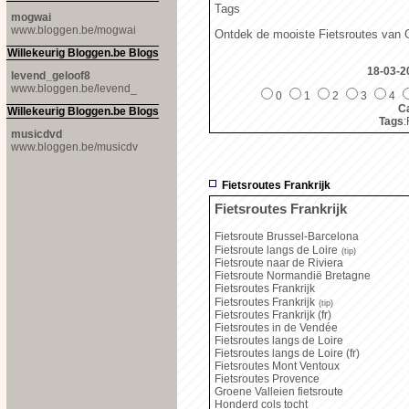
Tags
mogwai
www.bloggen.be/mogwai
Ontdek de mooiste Fietsroutes van 
Willekeurig Bloggen.be Blogs
18-03-2
levend_geloof8
www.bloggen.be/levend_
0
1
2
3
4
Ca
Willekeurig Bloggen.be Blogs
Tags
:
musicdvd
www.bloggen.be/musicdv
Fietsroutes Frankrijk
Fietsroutes Frankrijk
Fietsroute Brussel-Barcelona
Fietsroute langs de Loire
(tip)
Fietsroute naar de Riviera
Fietsroute Normandië Bretagne
Fietsroutes Frankrijk
Fietsroutes Frankrijk
(tip)
Fietsroutes Frankrijk (fr)
Fietsroutes in de Vendée
Fietsroutes langs de Loire
Fietsroutes langs de Loire (fr)
Fietsroutes Mont Ventoux
Fietsroutes Provence
Groene Valleien fietsroute
Honderd cols tocht