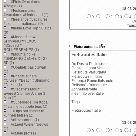
#Fiets #vacatures
#Belgie (
1
)
18-03-2
#Fietsenmaker
#Vacatures #Nederland (
1
)
0
1
2
3
4
#freelance #vacatures
Ca
#zzp #internationaal (
0
)
Tags
#liefde Love Top 50 Tips
(
0
)
#Moederfiets #
SHIMANO #NEXUS
#3Speed #
Fietsroutes ItaliÃ«
ROLLERBRAKES (
1
)
Fietsroutes Italië
#Mountainbike
#SHIMANO DEORE XT 27
SP (
1
)
De Destra Po fietsroute
#Opafiets basic zwart
Fietsroute naar Venetië
(
1
)
Fietsroute Valsugana
#Phat #Tsunami
Fietsroutes in Italië
#Cruiser #Beach #Shimano
Florence-Rome fietsroute
#Nexus (
1
)
Reitsma's Romeroute
#Stadsfiets Mount
Zonnefietsroute
Everest Sturmey Archer 3
meer info over italië
Man (
1
)
Tags
#Superdegelijke #opa
#fiets met dubbele buis (
1
)
Fietsroutes Italië
10 tips om sneller te
kunnen fietsen (
1
)
Actievoordeel (
1
)
18-03-2
Actueel Wieler Nieuws
(
1
)
0
1
2
3
4
Actuele profs (
1
)
Ca