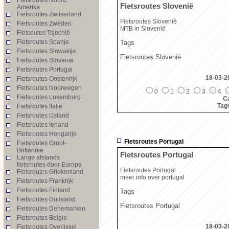
Fietsroutes Slovenië
Amerika
Fietsroutes Zwitserland
Fietsroutes Slovenië
Fietsroutes Zweden
MTB in Slovenië
Fietsoutes Tsjechië
Fietsroutes Spanje
Tags
Fietsroutes Slowakije
Fietsroutes Slovenië
Fietsroutes Slovenië
Fietsroutes Portugal
18-03-2
Fietsroutes Oostenrijk
Fietsroutes Noorwegen
0
1
2
3
4
Fietsroutes Luxemburg
Ca
Tag
Fietsroutes Italië
Fietsroutes IJsland
Fietsroutes Ierland
Fietsroutes Hongarije
Fietsroutes Portugal
Fietsroutes Groot-
Brittannië
Fietsroutes Portugal
Lange afstands
fietsroutes door Europa
Fietsroutes Portugal
Fietsroutes Griekenland
meer info over portugal
Fietsroutes Frankrijk
Fietsroutes Finland
Tags
Fietsroutes Duitsland
Fietsroutes Portugal
Fietsroutes Denemarken
Fietsroutes Belgie
18-03-2
Fietsroutes Overijssel