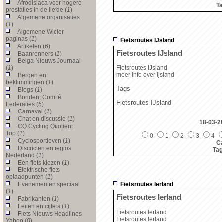
Afrodisiaca voor hogere
T
prestaties in de liefde (
1
)
Algemene organisaties
(
1
)
Algemene Wieler
paginas (
1
)
Fietsroutes IJsland
Artikelen (
6
)
Fietsroutes IJsland
Baanrenners (
1
)
Belga Nieuws Journaal
(
1
)
Fietsroutes IJsland
meer info over ijsland
Bergen en
beklimmingen (
1
)
Tags
Blogs (
1
)
Bonden, Comité
Fietsroutes IJsland
Federaties (
5
)
Carnaval (
1
)
Chat en discussie (
1
)
18-03-2
CQ Cycling Quotient
Top (
1
)
0
1
2
3
4
Cyclosportieven (
1
)
Ca
Discricten en regios
Ta
Nederland (
1
)
Een fiets kiezen (
1
)
Elektrische fiets
oplaadpunten (
1
)
Evenementen speciaal
Fietsroutes Ierland
(
1
)
Fietsroutes Ierland
Fabrikanten (
1
)
Feiten en cijfers (
1
)
Fietsroutes Ierland
Fiets Nieuws Headlines
Fietsroutes Ierland
Yahoo (
0
)