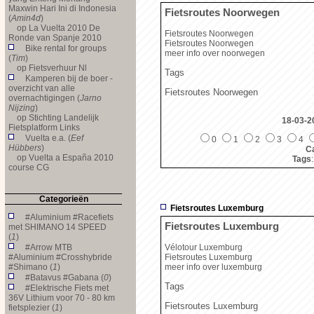
Maxwin Hari Ini di Indonesia
Fietsroutes Noorwegen
(
Amin4d
)
op
La Vuelta 2010 De
Fietsroutes Noorwegen
Ronde van Spanje 2010
Fietsroutes Noorwegen
Bike rental for groups
meer info over noorwegen
(
Tim
)
op
Fietsverhuur Nl
Tags
Kamperen bij de boer -
overzicht van alle
Fietsroutes Noorwegen
overnachtigingen (
Jarno
Nijzing
)
op
Stichting Landelijk
18-03-2
Fietsplatform Links
Vuelta e.a. (
Eef
0
1
2
3
4
Hübbers
)
Ca
op
Vuelta a España 2010
Tags
course CG
Categorieën
Fietsroutes Luxemburg
#Aluminium #Racefiets
Fietsroutes Luxemburg
met SHIMANO 14 SPEED
(
1
)
#Arrow MTB
Vélotour Luxemburg
#Aluminium #Crosshybride
Fietsroutes Luxemburg
#Shimano (
1
)
meer info over luxemburg
#Batavus #Gabana (
0
)
Tags
#Elektrische Fiets met
36V Lithium voor 70 - 80 km
Fietsroutes Luxemburg
fietsplezier (
1
)