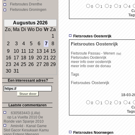
Fietsroutes Drenthe
0
1
2
3
4
Fietsroutes Groningen
Ca
Tag
Augustus 2026
Zo,
Ma
Di
Wo
Do
Vr
Za
1
Fietsroutes Oostenrijk
2
3
4
5
6
7
8
Fietsroutes Oostenrijk
9
10
11
12
13
14
15
Fietsroute Passau - Wenen
(tip)
16
17
18
19
20
21
22
Fietsroutes Oostenrijk
meer info over oostenrijk
23
24
25
26
27
28
29
meer info over de donau
30
31
Tags
Een interessant adres?
Fietsroutes Oostenrijk
18-03-2
0
1
2
3
4
Laatste commentaren
Ca
Tags
630583443 (
Lilla
)
op
La Vuelta 2010 De
Ronde van Spanje 2010
Amin4d - Kanal Game
Slot Gacor Kesukaan Kamu
Fietsroutes Noorwegen
yang Enteng Menang