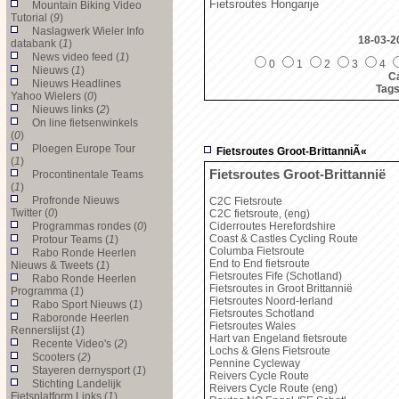
Fietsroutes Hongarije
Mountain Biking Video
Tutorial (
9
)
Naslagwerk Wieler Info
18-03-2
databank (
1
)
News video feed (
1
)
0
1
2
3
4
Nieuws (
1
)
Ca
Nieuws Headlines
Tag
Yahoo Wielers (
0
)
Nieuws links (
2
)
On line fietsenwinkels
(
0
)
Ploegen Europe Tour
Fietsroutes Groot-BrittanniÃ«
(
1
)
Fietsroutes Groot-Brittannië
Procontinentale Teams
(
1
)
Profronde Nieuws
C2C Fietsroute
Twitter (
0
)
C2C fietsroute, (eng)
Programmas rondes (
0
)
Ciderroutes Herefordshire
Coast & Castles Cycling Route
Protour Teams (
1
)
Columba Fietsroute
Rabo Ronde Heerlen
End to End fietsroute
Nieuws & Tweets (
1
)
Fietsroutes Fife (Schotland)
Rabo Ronde Heerlen
Fietsroutes in Groot Brittannië
Programma (
1
)
Fietsroutes Noord-Ierland
Rabo Sport Nieuws (
1
)
Fietsroutes Schotland
Raboronde Heerlen
Fietsroutes Wales
Rennerslijst (
1
)
Hart van Engeland fietsroute
Recente Video's (
2
)
Lochs & Glens Fietsroute
Scooters (
2
)
Pennine Cycleway
Stayeren dernysport (
1
)
Reivers Cycle Route
Stichting Landelijk
Reivers Cycle Route (eng)
Fietsplatform Links (
1
)