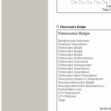
0
1
2
3
4
Cat
Tags
:
Fietsroutes Belgie
Fietsroutes Belgie
Bordjesroute Ardennen
Fietsland Vlaanderen
Fietsroutes België
Fietsroutes België
Fietsroutes België
Fietsroutes Fietscontreien
Fietsroutes Grensland
Fietsroutes knooppunten
Fietsroutes Vlaanderen
Fietsroutes Vlaanderen
Fietsroutes West Vlaanderen
Grenzeloos fietsen in Vlaanderen
Knooppuntenroutes België
Knooppuntenroutes Waasland e.o.
Kuitenbijters.com
LF's Vlaanderen
LF's Wallonië
Tags
18-03-2