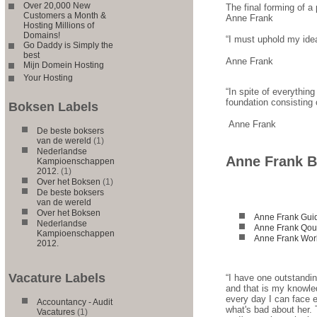
Over 20,000 New
The final forming of a 
Customers a Month &
Anne Frank
Hosting Millions of
Domains!
“I must uphold my idea
Go Daddy is Simply the
best
Anne Frank
Mijn Domein Hosting
Your Hosting
“In spite of everything
foundation consisting 
Boksen Labels
Anne Frank
De beste boksers
van de wereld
(1)
Nederlandse
Anne Frank B
Kampioenschappen
2012.
(1)
Over het Boksen
(1)
De beste boksers
van de wereld
Over het Boksen
Anne Frank Gui
Nederlandse
Anne Frank Qou
Kampioenschappen
Anne Frank Wor
2012.
Vacature Labels
“I have one outstandin
and that is my knowled
every day I can face e
Accountancy - Audit
what's bad about her.
Vacatures
(1)