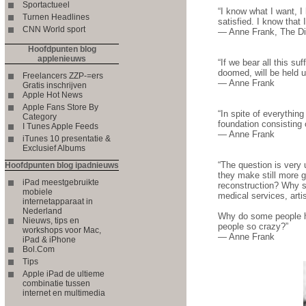
Sportactueel
“I know what I want, I
Turnen Headlines
satisfied. I know that
CNN World sport
― Anne Frank, The Dia
Hoofdpunten blog
applenieuws
“If we bear all this suf
doomed, will be held 
Freelancers ZZP-=ers
― Anne Frank
Gratis inschrijven
Apple Hot News
Apple Fans Store By
“In spite of everything
Category
foundation consisting 
I Tunes Apple Feeds
― Anne Frank
iTunes 10 presentatie &
Exclusief Albums
“The question is very 
Hoofdpunten blog ipadnieuws
they make still more g
iPad meestgebruikte
reconstruction? Why sh
mobiele
medical services, artis
internetapparaat in
Nederland
Why do some people hav
Nieuws, tips en
people so crazy?”
workshops voor Mac,
― Anne Frank
iPad & iPhone
Bol.Com
Tips
Apple iPad de ultieme
combinatie tussen
internet en multimedia