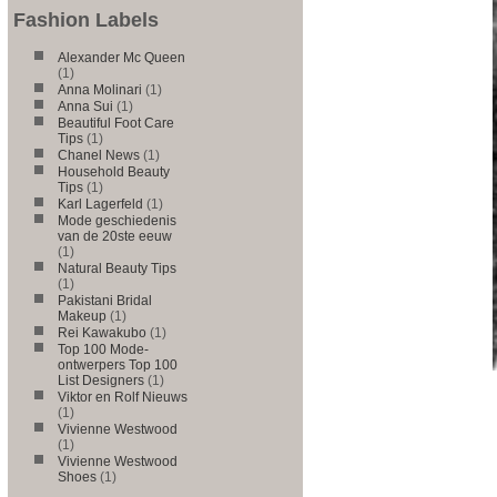
Fashion Labels
Alexander Mc Queen
(1)
Anna Molinari
(1)
Anna Sui
(1)
Beautiful Foot Care
Tips
(1)
Chanel News
(1)
Household Beauty
Tips
(1)
Karl Lagerfeld
(1)
Mode geschiedenis
van de 20ste eeuw
(1)
Natural Beauty Tips
(1)
Pakistani Bridal
Makeup
(1)
Rei Kawakubo
(1)
Top 100 Mode-
ontwerpers Top 100
List Designers
(1)
Viktor en Rolf Nieuws
(1)
Vivienne Westwood
(1)
Vivienne Westwood
Shoes
(1)