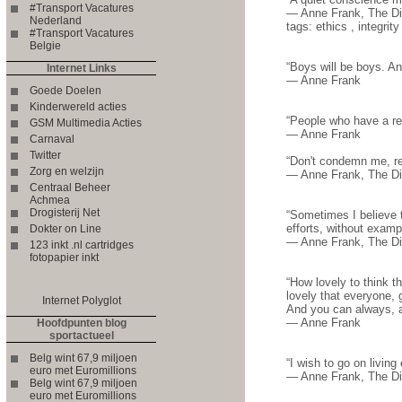
#Transport Vacatures
― Anne Frank, The Dia
Nederland
tags: ethics , integrity
#Transport Vacatures
Belgie
“Boys will be boys. And
Internet Links
― Anne Frank
Goede Doelen
Kinderwereld acties
“People who have a rel
GSM Multimedia Acties
― Anne Frank
Carnaval
Twitter
“Don't condemn me, re
Zorg en welzijn
― Anne Frank, The Di
Centraal Beheer
Achmea
Drogisterij Net
“Sometimes I believe 
efforts, without examp
Dokter on Line
― Anne Frank, The Dia
123 inkt .nl cartridges
fotopapier inkt
“How lovely to think t
lovely that everyone, 
Internet Polyglot
And you can always, al
― Anne Frank
Hoofdpunten blog
sportactueel
Belg wint 67,9 miljoen
“I wish to go on living
euro met Euromillions
― Anne Frank, The Dia
Belg wint 67,9 miljoen
euro met Euromillions