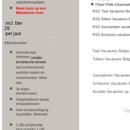
statistiekenpakket
#Taal #Tolk #Journal
Maak kans op een
RSS Taal Vacatures Be
Mijndomein Auto
RSS Tolken Vacatures 
incl. btw
RSS Journalisten vacat
29
per jaar
RSS Schrijvers vacatur
Websitemaker
Taal Vacatures Belgie
Hiermee kan
iedereen
zonder
Tolken Vacatures Belg
technische kennis
een professionele
website maken en
Journalisten Vacature
onderhouden. Meer
info..
Schrijvers Vacatures 
Je eigen
Actuele Vacatures op h
domeinnaam
Ongelimiteerd aantal
emailadressen
Anti-virusbeveiliging,
Spamfilter, Webmail
1 GB schijfruimte
plus jaarlijks 1 GB