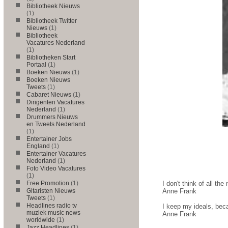
Bibliotheek Nieuws
(1)
Bibliotheek Twitter
Nieuws
(1)
Bibliotheek
Vacatures Nederland
(1)
Bibliotheken Start
Portaal
(1)
Boeken Nieuws
(1)
Boeken Nieuws
Tweets
(1)
Cabaret Nieuws
(1)
Dirigenten Vacatures
Nederland
(1)
Drummers Nieuws
en Tweets Nederland
(1)
Entertainer Jobs
England
(1)
Entertainer Vacatures
Nederland
(1)
Foto Video Vacatures
(1)
Free Promotion
(1)
I don't think of all the
Gitaristen Nieuws
Anne Frank
Tweets
(1)
Headlines radio tv
I keep my ideals, becau
muziek music news
Anne Frank
worldwide
(1)
Jazz Headlines
(1)