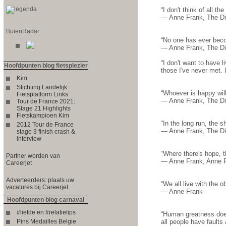
“I don't think of all th
― Anne Frank, The Dia
BuienRadar
“No one has ever beco
― Anne Frank, The Dia
“I don't want to have 
Hoofdpunten blog fietsplezier
those I've never met. 
Kim
Stichting Landelijk
“Whoever is happy wil
Fietsplatform Links
― Anne Frank, The Di
Tour de France 2021:
Stage 21 Highlights
Fietskampioen Kim
“In the long run, the s
2012 Tour de France
― Anne Frank, The Di
stage 3 finish crash &
interview
“Where there's hope, th
Partner worden van
― Anne Frank, Anne Fr
Careerjet
Adverteerders: plaats uw
“We all live with the o
vacatures bij Careerjet
― Anne Frank
Hoofdpunten blog carnaval
#liefde en #relatietips
“Human greatness does 
Pins Medailles Belgie
all people have faults