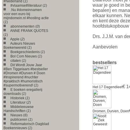
#Nederland (
1
)
waar je goed in be
#vlaamse#literatuur (
1
)
.Nu #domeinnamen
bepalen) en manag
voor een euro bij
elkaar kunnen. Net
mijndomein.nl #hosting actie
en kent deze dezel
(
1
)
hoofdstukopbouw (
abonnementen (
0
)
ANNE FRANK QUOTES
(
1
)
Drs. J.J.M. van de
Apple (
2
)
Auteurs Nieuws
Aanbevolen
Boekenwereld (
1
)
Boekgeschiedenis (
1
)
Bol Com Nieuws (
1
)
citaten (
1
)
bestsellers
Dit Wordt Jouw Jaar
#Ben Tiggelaars #bestseller
#Dromen #Durven # Doen
#Inspirerend #nuchter
#praktisch #humoristisch
#supermotiverend! (
1
)
€ 1
Het 17 Dagendieet
E boeken eregallerij
downloads (
1
)
Historiek (
1
)
Literatuur (
2
)
Middeleeuwse
Handschriften (
1
)
Dromen, Durven, Doen
Nieuws (
6
)
publiceren (
1
)
Reformatorisch Dagblad
Boekennieuws (
1
)