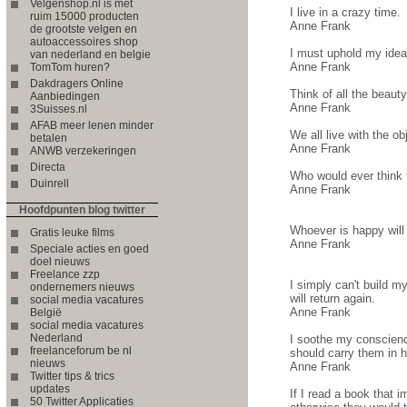
Velgenshop.nl is met
I live in a crazy time.
ruim 15000 producten
Anne Frank
de grootste velgen en
autoaccessoires shop
I must uphold my ideal
van nederland en belgie
Anne Frank
TomTom huren?
Dakdragers Online
Think of all the beauty
Aanbiedingen
Anne Frank
3Suisses.nl
AFAB meer lenen minder
We all live with the ob
betalen
Anne Frank
ANWB verzekeringen
Directa
Who would ever think t
Duinrell
Anne Frank
Hoofdpunten blog twitter
Whoever is happy will
Gratis leuke films
Anne Frank
Speciale acties en goed
doel nieuws
Freelance zzp
I simply can't build my
ondernemers nieuws
will return again.
social media vacatures
Anne Frank
België
social media vacatures
Nederland
I soothe my conscience
freelanceforum be nl
should carry them in h
nieuws
Anne Frank
Twitter tips & trics
updates
If I read a book that 
50 Twitter Applicaties