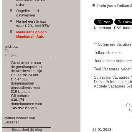
extra
#schrijvers #tolken #
Ongelimiteerd
dataverkeer
Nu het eerste jaar
voor € 29,- incl BTW
Nederland
RSS Journa
Maak kans op een
Mijndomein Auto
** Schrijvers Vacature
incl. btw
49
Tolken Gezocht
per jaar
Journalisten Vacature
We streven er naar
de goedkoopste en
Taal Vacatures Nederl
de allerbeste te zijn.
De laatste 24 uur
Schrijvers Vacatures 
zijn er
586
Dienst Tekschrijvers t
domeinnamen
Actuele Vacatures Sch
geregistreerd voor
310
klanten.
Wij beheren
436.174
domeinnamen voor
145.952
klanten.
C
Partner worden van
Careerjet
Beoordeel dit blog
25-01-2012