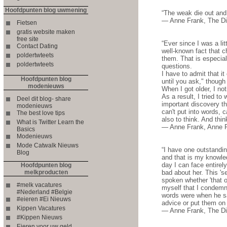
Hoofdpunten blog uwmening
“The weak die out and t
― Anne Frank, The Di
Fietsen
gratis website maken
free site
“Ever since I was a lit
Contact Dating
well-known fact that c
poldertwteets
them. That is especial
poldertwteets
questions.
I have to admit that i
Hoofdpunten blog
until you ask," thoug
modenieuws
When I got older, I n
As a result, I tried t
Deel dit blog- share
important discovery th
modenieuws
can't put into words, 
The best love tips
also to think. And thin
What is Twitter Learn the
― Anne Frank, Anne F
Basics
Modenieuws
Mode Catwalk Nieuws
“I have one outstandin
Blog
and that is my knowle
day I can face entirel
Hoofdpunten blog
melkproducten
bad about her. This '
spoken whether 'that o
#melk vacatures
myself that I condemn
#Nederland #Belgie
words were when he sai
#eieren #Ei Nieuws
advice or put them on t
Kippen Vacatures
― Anne Frank, The Dia
#Kippen Nieuws
Eieren voor uw geld