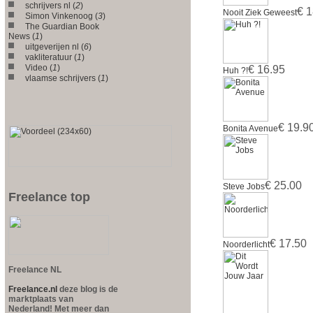
schrijvers nl (
2
)
€ 1
Nooit Ziek Geweest
Simon Vinkenoog (
3
)
The Guardian Book
News (
1
)
uitgeverijen nl (
6
)
vakliteratuur (
1
)
Video (
1
)
€ 16.95
Huh ?!
vlaamse schrijvers (
1
)
€ 19.9
Bonita Avenue
€ 25.00
Steve Jobs
Freelance top
€ 17.50
Noorderlicht
Freelance NL
Freelance.nl
deze blog is de
marktplaats van
Nederland! Met meer dan