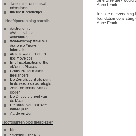
otherwise they would 
Twitter tips for political
Anne Frank
advertisers
#liefde #Relatietips
In spite of everything 
foundation consisting 
Hoofdpunten blog astralis
Anne Frank
#astronomie
#Wetenschap
#vacatures
#wetenschap #nieuws
#science #news
International
#relatie #vriendschap
tips #love tips
Brief Explanation of the
#Moon #Phases
Gratis Profiel maken
freelancers!
De Zon als centrale punt
in de westerse astrologie
Zeus, de koning van de
goden
De Drievuldigheid van
de Maan
De aarde vergaat over 1
milard jaar
Aarde en Zon
Hoofdpunten blog fietsplezier
Kim
Stichting Landelijk