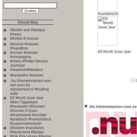
Noorderlicht
Inhoud blog
#thriller and #fantasy
#news
#thriller # nieuws
#poezie #nieuws
#marathon
Dit Wordt Jouw Jaar
#roman #nieuws
#voorpagina
#Harry #Potter Nieuws
Journaal
#vlaamse#literatuur
#bestseller #nieuws
.Nu #domeinnamen voor
een euro bij
mijndomein.nl #hosting
actie
Dit Wordt Jouw Jaar
#Ben Tiggelaars
#bestseller #Dromen
.Nu #domeinnamen voor een 
#Durven # Doen
#Inspirerend #nuchter
#praktisch #humoristisch
#supermotiverend!
#boeken #vacatures
#Nederland #Belgie
#tolk #Vacatures #Belgie