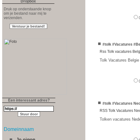
Dropbox
Druk op onderstaande knop
om je bestand naar mij te
verzenden.
#tolk #Vacatures #Be
Rss Tolk vacatures Belg
Tolk Vacatures Belgie
Een interessant adres?
#tolk #Vacatures Ne
RSS Tolk Vacatures Ne
Tolken vacatures Ned
Domeinnaam
Je eigen