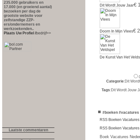
235.000 gebruikers en
€ 
Dit Wordt Jouw Jaar
17.000 (en groeiend aantal)
bezoeken per dag de
grootste website voor
zelfstandige ZZP-
ers/ondernemers en
werkzoekenden..
€ 2
Doorn In Mijn Vlees
Plaats Uw Profiel /
bedrijf>>
De Kunst Van Het Velds
Categorie
:Dit Wor
Tags
:Dit Wordt Jouw 
#boeken #vacatures 
RSS Boeken Vacatures
RSS Boeken Vacatures 
Laatste commentaren
Boek Vacatures Neder