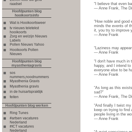
“I believe that even ba
raadsel
― Anne Frank, The Dia
Hoofdpunten blog
hooikoortsinfo
“How noble and good ev
Wat is Hooikoortsweer
minds the events of t
tv nieuws teletekst
it, you try to improve 
hooikoorts
― Anne Frank
Zorg en welzijn Nieuws
Labels
Pollen Nieuws Yahoo
“Laziness may appear a
Hooikoorts Pollen
― Anne Frank
Nieuws
“I don't have much in t
Hoofdpunten blog
myastheniagravis
happy, and I intend to
everyone else to be ha
sos
― Anne Frank
nummers,noodnummers
Myasthenia Gravis
Myasthenia gravis
“As long as this exist
in de huisartspraktijk
sad?”
― Anne Frank, The Dia
feiten
“And finally I twist m
Hoofdpunten blog werken
keep on trying to find
Ring Tunes
people living in the wor
#artsen vacatures
― Anne Frank
Nederland
#ICT vacatures
Nederland
“A quiet conscience m