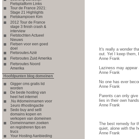
Fietsplatform Links
Tour de France 2021:
Stage 21 Highlights
Fietskampioen Kim
2012 Tour de France
stage 3 finish crash &
interview
Fietstochten Actueel
Nieuws
Fietsen voor een goed
doel
It's really a wonder t
Fietsroutes Azië
out. Yet I keep them, b
Fietsroutes Zuid Amerika
Anne Frank
Fietsroutes Noord
Laziness may appear at
Amerika
Anne Frank
Hoofdpunten blog domeinen
No one has ever becom
Gigger cms gratis lid
Anne Frank
worden
De beste hosting van
Parents can only give 
heel het internet
lies in their own hands
.Nu #domeinnamen voor
Anne Frank
1euro #hostingactie
Sedo buy and selll
domains kopen en
verkopen van domeinen
Domeinnamen zoeken
The best remedy for t
en registreren tips en
quiet, alone with the 
trucs
Anne Frank
Your Hosting Aanbieding