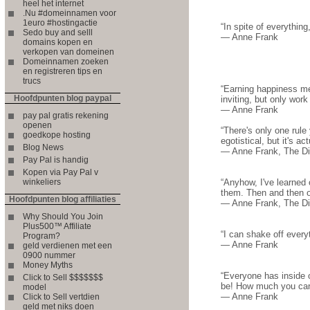
heel het internet
.Nu #domeinnamen voor
1euro #hostingactie
“In spite of everything,
Sedo buy and selll
― Anne Frank
domains kopen en
verkopen van domeinen
Domeinnamen zoeken
en registreren tips en
trucs
“Earning happiness me
Hoofdpunten blog paypal
inviting, but only work
― Anne Frank
pay pal gratis rekening
openen
“There's only one rule
goedkope hosting
egotistical, but it's ac
Blog News
― Anne Frank, The Di
Pay Pal is handig
Kopen via Pay Pal v
winkeliers
“Anyhow, I've learned 
them. Then and then on
Hoofdpunten blog affiliaties
― Anne Frank, The Dia
Why Should You Join
Plus500™ Affiliate
“I can shake off every
Program?
― Anne Frank
geld verdienen met een
0900 nummer
Money Myths
“Everyone has inside 
Click to Sell $$$$$$$
be! How much you can 
model
― Anne Frank
Click to Sell vertdien
geld met niks doen