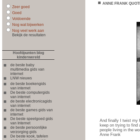
ANNE FRANK QUOT
Zeer goed
Goed
ANNE F
Voldoende
Nog wat bijwerken
Nog veel werk aan
Bekijk de resultaten
Hoofdpunten blog
kinderwereld
de beste baby
multimedia gids van
internet
LNW nieuws
de beste boekengids
van internet
De beste computergids
van internet
de beste electronicagids
van internet
de beste games gids van
internet
De beste speelgoed gids
And finally I twist my
van Internet
keep on trying to find
de beste persoonlijke
people living in the wo
verzorging gids
Anne Frank
De beste kook, tafelen