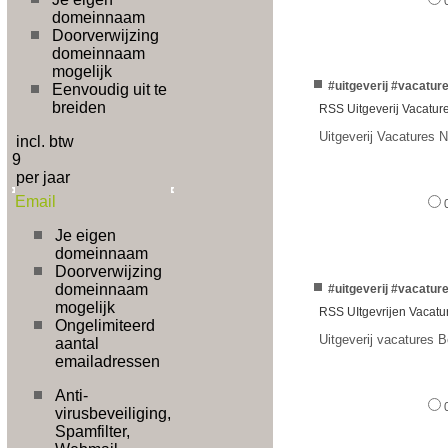
domeinnaam
Doorverwijzing
domeinnaam
mogelijk
#uitgeverij #vacatur
Eenvoudig uit te
breiden
RSS Uitgeverij Vacatur
Uitgeverij Vacatures 
incl. btw
9
per jaar
Email
Je eigen
domeinnaam
Doorverwijzing
domeinnaam
#uitgeverij #vacatur
mogelijk
RSS UItgevrijen Vacatu
Ongelimiteerd
Uitgeverij vacatures B
aantal
emailadressen
Anti-
virusbeveiliging,
Spamfilter,