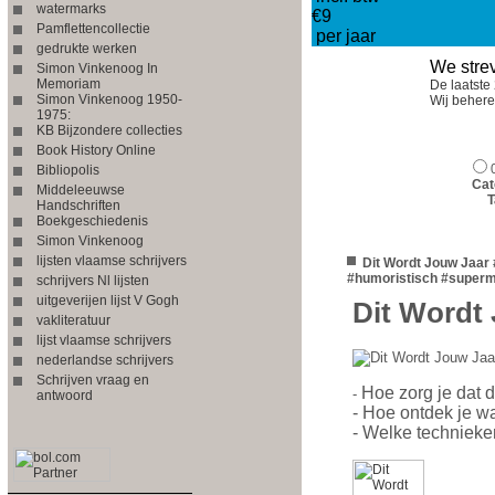
watermarks
€9
Pamflettencollectie
per jaar
gedrukte werken
We strev
Simon Vinkenoog In
Memoriam
De laatste 
Simon Vinkenoog 1950-
Wij beher
1975:
KB Bijzondere collecties
Book History Online
Bibliopolis
Cat
Middeleeuwse
T
Handschriften
Boekgeschiedenis
Simon Vinkenoog
lijsten vlaamse schrijvers
Dit Wordt Jouw Jaar
#humoristisch #superm
schrijvers Nl lijsten
uitgeverijen lijst V Gogh
Dit Wordt
vakliteratuur
lijst vlaamse schrijvers
nederlandse schrijvers
Schrijven vraag en
Hoe zorg je dat 
-
antwoord
- Hoe ontdek je wa
- Welke technieke