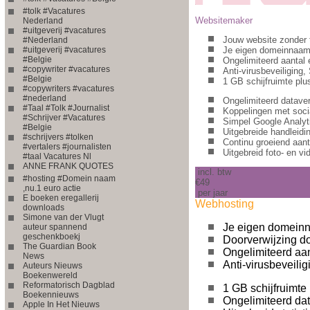
#tolk #Vacatures
Websitemaker
Nederland
#uitgeverij #vacatures
Jouw website zonder
#Nederland
#uitgeverij #vacatures
Je eigen domeinnaa
#Belgie
Ongelimiteerd aantal
#copywriter #vacatures
Anti-virusbeveiliging,
#Belgie
1 GB schijfruimte plus
#copywriters #vacatures
#nederland
Ongelimiteerd datave
#Taal #Tolk #Journalist
Koppelingen met soci
#Schrijver #Vacatures
Simpel Google Analyti
#Belgie
Uitgebreide handleidi
#schrijvers #tolken
Continu groeiend aant
#vertalers #journalisten
Uitgebreid foto- en v
#taal Vacatures Nl
ANNE FRANK QUOTES
incl. btw
#hosting #Domein naam
€49
,nu.1 euro actie
per jaar
E boeken eregallerij
Webhosting
downloads
Simone van der Vlugt
Je eigen domein
auteur spannend
geschenkboekj
Doorverwijzing 
The Guardian Book
Ongelimiteerd aa
News
Anti-virusbeveili
Auteurs Nieuws
Boekenwereld
Reformatorisch Dagblad
1 GB schijfruimte 
Boekennieuws
Ongelimiteerd da
Apple In Het Nieuws