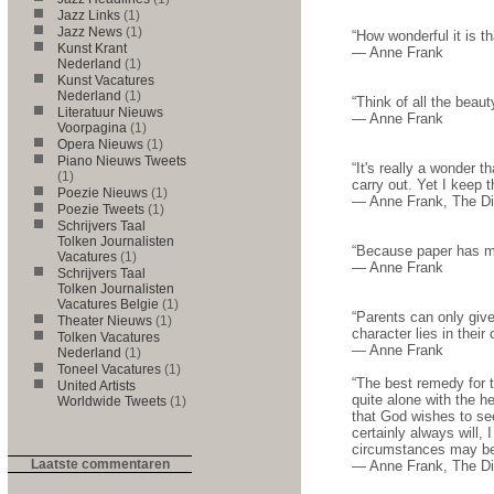
Jazz Links
(1)
Jazz News
(1)
“How wonderful it is t
Kunst Krant
― Anne Frank
Nederland
(1)
Kunst Vacatures
Nederland
(1)
“Think of all the beaut
Literatuur Nieuws
― Anne Frank
Voorpagina
(1)
Opera Nieuws
(1)
Piano Nieuws Tweets
“It's really a wonder 
(1)
carry out. Yet I keep t
Poezie Nieuws
(1)
― Anne Frank, The Dia
Poezie Tweets
(1)
Schrijvers Taal
Tolken Journalisten
“Because paper has mo
Vacatures
(1)
― Anne Frank
Schrijvers Taal
Tolken Journalisten
Vacatures Belgie
(1)
“Parents can only give
Theater Nieuws
(1)
character lies in their
Tolken Vacatures
― Anne Frank
Nederland
(1)
Toneel Vacatures
(1)
“The best remedy for 
United Artists
quite alone with the h
Worldwide Tweets
(1)
that God wishes to see
certainly always will,
circumstances may be. 
Laatste commentaren
― Anne Frank, The Dia