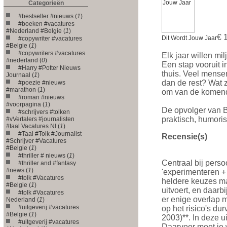
Categorieën
#bestseller #nieuws (
1
)
#boeken #vacatures
#Nederland #Belgie (
1
)
€ 
Dit Wordt Jouw Jaar
#copywriter #vacatures
#Belgie (
1
)
#copywriters #vacatures
Elk jaar willen m
#nederland (
0
)
Een stap vooruit i
#Harry #Potter Nieuws
thuis. Veel mense
Journaal (
1
)
dan de rest? Wat 
#poezie #nieuws
#marathon (
1
)
om van de komend
#roman #nieuws
#voorpagina (
1
)
De opvolger van B
#schrijvers #tolken
praktisch, humori
#vVertalers #journalisten
#taal Vacatures Nl (
1
)
#Taal #Tolk #Journalist
Recensie(s)
#Schrijver #Vacatures
#Belgie (
1
)
#thriller # nieuws (
1
)
Centraal bij persoo
#thriller and #fantasy
#news (
1
)
'experimenteren + 
#tolk #Vacatures
heldere keuzes maa
#Belgie (
1
)
uitvoert, en daarbi
#tolk #Vacatures
er enige overlap m
Nederland (
1
)
#uitgeverij #vacatures
op het risico's du
#Belgie (
1
)
2003)**. In deze u
#uitgeverij #vacatures
Daarvoor moet je w