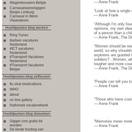
― Anne Frank
Wagenbouwers Belgie
Carnavalsverenigigen
“Look at how a single 
Belgie Limburg
― Anne Frank
Carnaval in West-
Vlaanderen
“Although I'm only fou
Hoofdpunten blog werken
opinions, my own idea
of a person than a chil
Ring Tunes
― Anne Frank, The Di
#artsen vacatures
Nederland
“Women should be respe
#ICT vacatures
world, so why shouldn
Nederland
explorers are granted
#Transport Vacatures
soldiers?...Women, wh
Nederland
tougher and more coura
#Transport Vacatures
― Anne Frank, The Dia
Belgie
Hoofdpunten blog zelftesten
“People can tell you t
flu viral medications
― Anne Frank
WHO
about
“Those who have courag
on line gallery
― Anne Frank
Nationale vacaturebank
Hoofdpunten blog domeinen
Gigger cms gratis lid
“Memories mean more 
worden
― Anne Frank
De beste hosting van