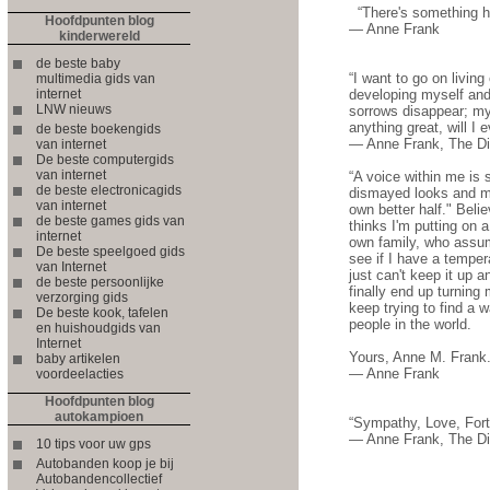
“There's something hap
Hoofdpunten blog
― Anne Frank
kinderwereld
de beste baby
“I want to go on living
multimedia gids van
internet
developing myself and o
LNW nieuws
sorrows disappear; my c
anything great, will I 
de beste boekengids
― Anne Frank, The Dia
van internet
De beste computergids
van internet
“A voice within me is 
de beste electronicagids
dismayed looks and mo
van internet
own better half." Belie
de beste games gids van
thinks I'm putting on 
internet
own family, who assum
De beste speelgoed gids
see if I have a tempe
van Internet
just can't keep it up
de beste persoonlijke
finally end up turning
verzorging gids
keep trying to find a w
De beste kook, tafelen
people in the world.
en huishoudgids van
Internet
Yours, Anne M. Frank.
baby artikelen
― Anne Frank
voordeelacties
Hoofdpunten blog
autokampioen
“Sympathy, Love, Fortu
― Anne Frank, The Dia
10 tips voor uw gps
Autobanden koop je bij
Autobandencollectief