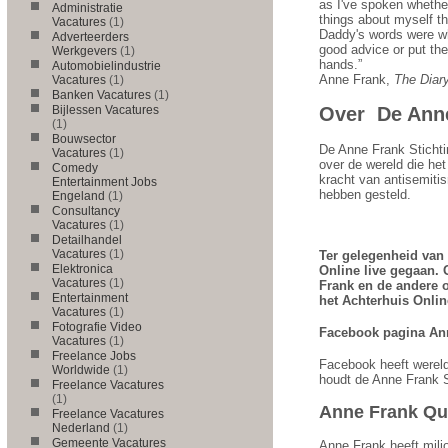
as I've spoken whether
Administratie
things about myself t
Vacatures
(1)
Daddy's words were whe
Adverteerders
good advice or put them
Werkgevers
(1)
hands.”
Automobielindustrie
Anne Frank,
The Diary
Vacatures
(1)
Banken Vacatures
(1)
Bijlessen Vacatures
Over De Anne
(1)
Bouwsector
De Anne Frank Stichti
Vacatures
(1)
over de wereld die het
Comedy
kracht van antisemiti
Entertainment Jobs
hebben gesteld.
Engeland
(1)
Consultancy
Vacatures
(1)
Detailhandel
Vacatures
(1)
Ter gelegenheid van 
Elektronica
Online live gegaan.
Vacatures
(1)
Frank en de andere 
Entertainment
het Achterhuis Onlin
Vacatures
(1)
Fotografie Video
Facebook pagina Ann
Vacatures
(1)
Freelance Jobs
Facebook heeft wereld
Worldwide
(1)
houdt de Anne Frank S
Freelance Vacatures
(1)
Anne Frank Quo
Freelance Vacatures
Nederland
(1)
Gemeente Vacatures
Anne Frank heeft milj