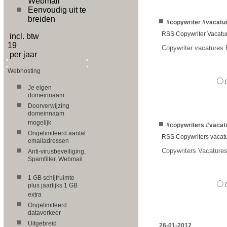
Webmail
Eenvoudig uit te
breiden
#copywriter #vacatu
RSS Copywriter Vacatur
incl. btw
19
Copywriter vacatures 
per jaar
Webhosting
Je eigen
domeinnaam
Doorverwijzing
domeinnaam
mogelijk
#copywriters #vacat
Ongelimiteerd aantal
RSS Copywriters vacat
emailadressen
Copywriters Vacature
Anti-virusbeveiliging,
Spamfilter, Webmail
1 GB schijfruimte
plus jaarlijks 1 GB
extra
Ongelimiteerd
dataverkeer
Uitgebreid
26-01-2012