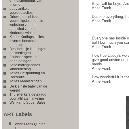
en huishoudgids van
Boys will be boys. And
Internet
Anne Frank
baby artikelen
voordeelacties
Despite everything, I b
Driewielers.nl is de
voordeligste en beste
Anne Frank
webshop voor de
aanschaf van een
kinderdriewieler.
Kinder Kortings acties
Everyone has inside o
leveren honderden
be! How much you can 
euros op
Anne Frank
Bescherm je kind tegen
besmettingen
How true Daddy's words
3suisses speciale
give good advice or put
aanbiedingen
hands.
Actie kortingscodes
Anne Frank
kinderkleding
Acties Ontspanning en
How wonderful it is th
Recreatie
Acties Aanbiedingen
Anne Frank
De kleinste baby van de
wereld
Thuiswerkers gevraagd
voor affiliatemarketing
Wehkamp Super Sales
ART Labels
Anne Frank Quotes
(1)