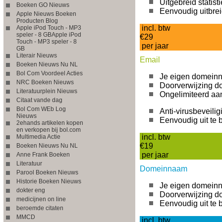
Uitgebreid statis
Boeken GO Nieuws
Eenvoudig uitbre
Apple Nieuws Boeken
Producten Blog
incl. btw
Apple iPod Touch - MP3
speler - 8 GBApple iPod
€29
Touch - MP3 speler - 8
per jaar
GB
Literair Nieuws
Email
Boeken Nieuws Nu NL
Bol Com Voordeel Acties
Je eigen domein
NRC Boeken Nieuws
Doorverwijzing 
Literatuurplein Nieuws
Ongelimiteerd aa
Citaat vande dag
Bol Com WEb Log
Anti-virusbeveili
Nieuws
Eenvoudig uit te 
2ehands artikelen kopen
en verkopen bij bol.com
incl. btw
Multimedia Actie
€19
Boeken Nieuws Nu NL
per jaar
Anne Frank Boeken
Literatuur
Domeinnaam
Parool Boeken Nieuws
Historie Boeken Nieuws
Je eigen domein
dokter eng
Doorverwijzing 
medicijnen on line
Eenvoudig uit te 
beroemde citaten
MMCD
incl. btw