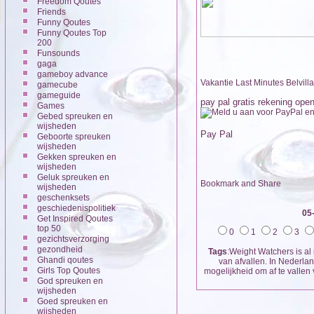
Freedom Qoutes
Friends
Funny Qoutes
Funny Qoutes Top
200
Funsounds
gaga
gameboy advance
Vakantie Last Minutes Belvilla
gamecube
gameguide
pay pal gratis rekening ope
Games
Gebed spreuken en
wijsheden
Pay Pal
Geboorte spreuken
wijsheden
Gekken spreuken en
wijsheden
Geluk spreuken en
wijsheden
geschenksets
geschiedenispolitiek
05
Get Inspired Qoutes
top 50
0
1
2
3
gezichtsverzorging
gezondheid
Tags
:Weight Watchers is al
Ghandi qoutes
van afvallen. In Nederla
Girls Top Qoutes
mogelijkheid om af te vallen
God spreuken en
wijsheden
Goed spreuken en
wijsheden