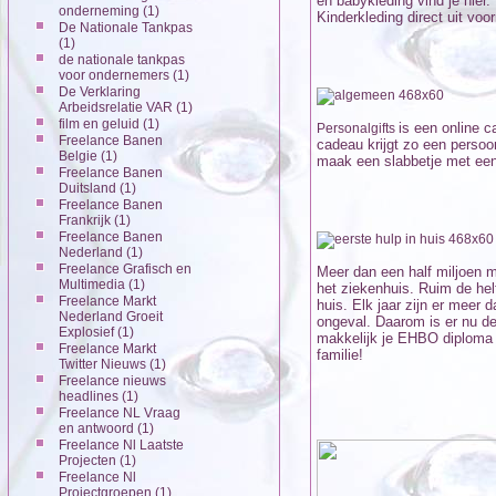
en babykleding vind je hier
onderneming
(1)
Kinderkleding direct uit voo
De Nationale Tankpas
(1)
de nationale tankpas
voor ondernemers
(1)
De Verklaring
Arbeidsrelatie VAR
(1)
film en geluid
(1)
is een online 
Personalgifts
Freelance Banen
cadeau krijgt zo een persoonl
Belgie
(1)
maak een slabbetje met een
Freelance Banen
Duitsland
(1)
Freelance Banen
Frankrijk
(1)
Freelance Banen
Nederland
(1)
Freelance Grafisch en
Meer dan een half miljoen m
Multimedia
(1)
het ziekenhuis. Ruim de hel
Freelance Markt
huis. Elk jaar zijn er meer 
Nederland Groeit
ongeval. Daarom is er nu de
Explosief
(1)
makkelijk je EHBO diploma b
Freelance Markt
familie!
Twitter Nieuws
(1)
Freelance nieuws
headlines
(1)
Freelance NL Vraag
en antwoord
(1)
Freelance Nl Laatste
Projecten
(1)
Freelance Nl
Projectgroepen
(1)