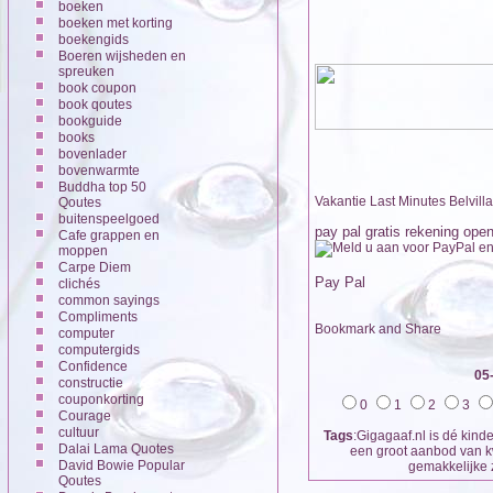
boeken
boeken met korting
boekengids
Boeren wijsheden en
spreuken
book coupon
book qoutes
bookguide
books
bovenlader
bovenwarmte
Buddha top 50
Vakantie Last Minutes Belvilla
Qoutes
buitenspeelgoed
pay pal gratis rekening ope
Cafe grappen en
moppen
Carpe Diem
Pay Pal
clichés
common sayings
Compliments
computer
computergids
Confidence
05
constructie
couponkorting
0
1
2
3
Courage
cultuur
Tags
:Gigagaaf.nl is dé kin
Dalai Lama Quotes
een groot aanbod van kw
David Bowie Popular
gemakkelijke 
Qoutes