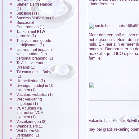
kinderfeestjes.
Starten als freelancer
(1)
Subsidies
(1)
Success Motivation
(1)
Succesvol
Ondernemen
(1)
Tanken met BTW
Meer dan een half miljoen m
garantie
(1)
het ziekenhuis. Ruim de hel
Tips voor een goede
huis. Elk jaar zijn er meer 
bedrijfsnaam
(1)
ongeval. Daarom is er nu de
tips voor het bepalen
makkelijk je EHBO diploma b
van je uurtarief en
familie!
personal branding
(1)
To Achieve Your
Dreams
(1)
TV commercial Baby
(1)
Urencriterium
(1)
Uw eigen bedrijf in 10
stappen
(1)
Vacature websites
(1)
VAR Verklaring
uitgelegd
(1)
VCA cursus via
internet en VCA
examen
(1)
Vakantie Last Minutes Belvilla
Verzekeringen
(2)
Wanbetalers
(1)
pay pal gratis rekening op
Wat is een Var
Verklaring
(1)