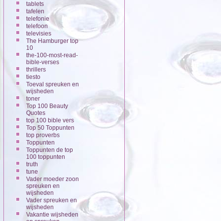
tablets
tafelen
telefonie
telefoon
televisies
The Hamburger top
10
the-100-most-read-
bible-verses
thrillers
tiesto
Toeval spreuken en
wijsheden
toner
Top 100 Beauty
Quotes
top 100 bible vers
Top 50 Toppunten
top proverbs
Toppunten
Toppunten de top
100 toppunten
truth
tune
Vader moeder zoon
spreuken en
wijsheden
Vader spreuken en
wijsheden
Vakantie wijsheden