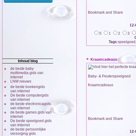
12-
0
1
2
3
Tags
:speelgoed
Kraamcadeaus
Inhoud blog
de beste baby
multimedia gids van
Baby- & Peuterspeelgoed
internet
LNW nieuws
Kraamcadeaus
de beste boekengids
van internet
De beste computergids
van internet
de beste electronicagids
van internet
de beste games gids van
internet
De beste speelgoed gids
van Internet
de beste persoonlijke
12-
verzorging gids