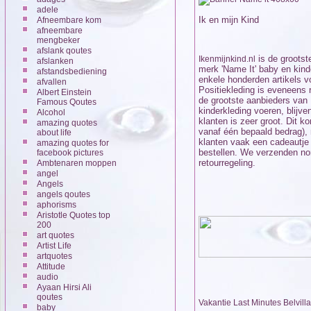
adele
Ik en mijn Kind
Afneembare kom
afneembare
mengbeker
afslank qoutes
is de grootst
Ikenmijnkind.nl
afslanken
merk 'Name It' baby en kind
afstandsbediening
enkele honderden artikels v
afvallen
Positiekleding is eveneens
Albert Einstein
de grootste aanbieders van 
Famous Qoutes
kinderkleding voeren, blijv
Alcohol
klanten is zeer groot. Dit 
amazing quotes
vanaf één bepaald bedrag),
about life
klanten vaak een cadeautje
amazing quotes for
bestellen. We verzenden nor
facebook pictures
retourregeling.
Ambtenaren moppen
angel
Angels
angels qoutes
aphorisms
Aristotle Quotes top
200
art quotes
Artist Life
artquotes
Attitude
audio
Ayaan Hirsi Ali
qoutes
Vakantie Last Minutes Belvilla
baby