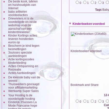
De beste kook, tafelen
0
1
2
3
en huishoudgids van
Internet
Tags
:Bab
baby artikelen
voordeelacties
Driewielers.nl is de
voordeligste en beste
Kinderboeken voordeel
webshop voor de
aanschaf van een
kinderdriewieler.
Kinder Kortings acties
leveren honderden
euros op
Bescherm je kind tegen
besmettingen
Kinderboeken voordeel
3suisses speciale
aanbiedingen
Actie kortingscodes
kinderkleding
Acties Ontspanning en
Recreatie
Acties Aanbiedingen
De kleinste baby van de
wereld
Thuiswerkers gevraagd
voor affiliatemarketing
Wehkamp Super Sales
12-
Your Hosting Is de
voordeligste hosting
0
1
2
3
Eindelijk 3Suisses La
Cat
Mode Francaise hoge
T
korting op gehele