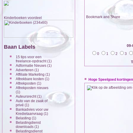
Kinderboeken voordeel
09-
Baan Labels
0
1
2
3
15 tips voor een
freelance-opdracht
(1)
T
Adformatie Nieuws
(1)
Adverteren
(1)
Affiliate Marketing
(1)
Aftrekbare kosten
(1)
Hoge Speelgoed kortingen 
Aftrekposten
(1)
Aftrekposten nieuws
(1)
Auteursrecht
(1)
Auto van de zaak of
privé
(1)
Bankadvies voor uw
Kredietaanvraag
(1)
Belasting
(1)
Belastingdienst
downloads
(1)
Belastingsdienst