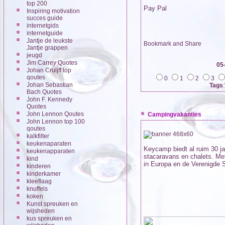
top 200
Pay Pal
Inspiring motivation
succes guide
internetgids
internetguide
Jantje de leukste
Jantje grappen
jeugd
Jim Carrey Quotes
05
Johan Cruijff top
qoutes
0
1
2
3
Johan Sebastian
Tags
Bach Quotes
John F. Kennedy
Quotes
John Lennon Qoutes
Campingvakanties
John Lennon top 100
qoutes
kalkfilter
keukenaparaten
Keycamp biedt al ruim 30 j
keukenapparaten
stacaravans en chalets. Me
kind
in Europa en de Verenigde 
kinderen
kinderkamer
kleeflaag
knuffels
koken
Kunst spreuken en
wijsheden
kus spreuken en