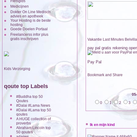
Fietsgids
Medicijnen
Dokter On Line Medisch
advies en apotheek
Your Hosting is de beste
hosting
Goede Doelen Portaal
Freelancerss infor plus
gratis inschrijven
Vakantie Last Minutes Belvilla
pay pal gratis rekening ope
Pay Pal
Kids Verzorging
qoute top Labels
05
#Buddha top 50
Qoutes
0
1
2
3
#Dalai #Lama News
#Dalai #Lama top 50
qoutes
A HUGE collection of
proverbs
Ik en mijn kind
Abraham Lincoln top
50 qoutes
adages