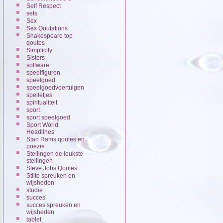
Self Respect
sets
Sex
Sex Qoutations
Shakespeare top
qoutes
Simplicity
Sisters
software
speelfiguren
speelgoed
speelgoedvoertuigen
spelletjes
spiritualiteit
sport
sport speelgoed
Sport World
Headlines
Stan Rams qoutes en
poezie
Stellingen de leukste
stellingen
Steve Jobs Qoutes
Stilte spreuken en
wijsheden
studie
succes
succes spreuken en
wijsheden
tablet