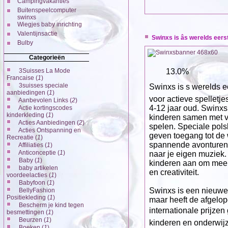
Campingvakanties
Buitenspeelcomputer
swinxs
Wiegjes baby inrichting
Valentijnsactie
Swinxs is âs werelds eers
Bulby
Categorieën
3Suisses La Mode
13.0%
Francaise (
1
)
3suisses speciale
Swinxs is s werelds 
aanbiedingen (
1
)
voor actieve spelletj
Aanbevolen Links (
2
)
4-12 jaar oud. Swinxs
Actie kortingscodes
kinderkleding (
1
)
kinderen samen met v
Acties Aanbiedingen (
2
)
spelen. Speciale pol
Acties Ontspanning en
geven toegang tot de 
Recreatie (
1
)
spannende avonturen, s
Affiliaties (
1
)
Anticonceptie (
1
)
naar je eigen muziek. 
Baby (
1
)
kinderen aan om meer 
baby artikelen
en creativiteit.
voordeelacties (
1
)
Babyfoon (
1
)
Swinxs is een nieuw
BellyFashion
Positiekleding (
1
)
maar heeft de afgelop
Bescherm je kind tegen
internationale prijze
besmettingen (
1
)
Beurzen (
1
)
kinderen en onderwij
Boeken (
1
)