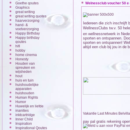
Goethe qoutes
Welnessclub voucher 50 e 
Graphics
great writing
great writing quotes
haarverzorging
Iedereen die zich inschrijf
hand- &
WellnessClubs tw.v. 50 hele
voetverzorging
Happy Birthday
en wellnessnetwerk in Neder
Happy birthday
sporten en ontspannen. Door
qoutes
sporten en ontspannen! Well
hifi
altijd een club bij jou in de b
hobby
home cinema
Honesty
Houden van
spreuken en
wijsheden
hout
huis en tuin
huishoudelijke
apparaten
huishouden
Human Rights
Humor
Huwelijk en liefde
inanities
Vakantie Last Minutes Belvilla
inktcartridge
Inner Child
pay pal gratis rekening ope
Inspiration
Inspirational Qoutes