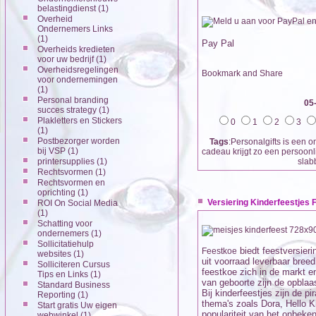
belastingdienst
(1)
Overheid
Ondernemers Links
(1)
Pay Pal
Overheids kredieten
voor uw bedrijf
(1)
Overheidsregelingen
voor ondernemingen
(1)
Personal branding
05
succes strategy
(1)
Plakletters en Stickers
0
1
2
3
(1)
Postbezorger worden
Tags
:Personalgifts is een 
bij VSP
(1)
cadeau krijgt zo een persoonli
printersupplies
(1)
slab
Rechtsvormen
(1)
Rechtsvormen en
oprichting
(1)
Versiering Kinderfeestjes 
ROI On Social Media
(1)
Schatting voor
ondernemers
(1)
Sollicitatiehulp
biedt feestversieri
Feestkoe
websites
(1)
uit voorraad leverbaar bree
Solliciteren Cursus
feestkoe zich in de markt e
Tips en Links
(1)
van geboorte zijn de opblaas
Standard Business
Bij kinderfeestjes zijn de 
Reporting
(1)
thema's zoals Dora, Hello K
Start gratis Uw eigen
populariteit van het onbek
webwinkel
(1)