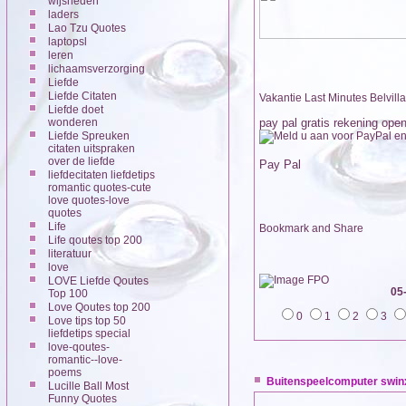
wijsheden
laders
Lao Tzu Quotes
laptopsl
leren
lichaamsverzorging
Liefde
Liefde Citaten
Vakantie Last Minutes Belvilla
Liefde doet
wonderen
pay pal gratis rekening ope
Liefde Spreuken
citaten uitspraken
over de liefde
Pay Pal
liefdecitaten liefdetips
romantic quotes-cute
love quotes-love
quotes
Life
Life qoutes top 200
literatuur
love
LOVE Liefde Qoutes
05
Top 100
Love Qoutes top 200
0
1
2
3
Love tips top 50
liefdetips special
love-qoutes-
romantic--love-
poems
Buitenspeelcomputer swin
Lucille Ball Most
Funny Quotes