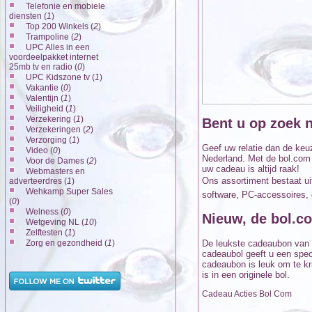
Telefonie en mobiele
diensten (
1
)
Top 200 Winkels (
2
)
Trampoline (
2
)
UPC Alles in een
voordeelpakket internet
25mb tv en radio (
0
)
UPC Kidszone tv (
1
)
Vakantie (
0
)
Valentijn (
1
)
Veiligheid (
1
)
Verzekering (
1
)
Bent u op zoek 
Verzekeringen (
2
)
Verzorging (
1
)
Geef uw relatie dan de keu
Video (
0
)
Nederland. Met de bol.com
Voor de Dames (
2
)
uw cadeau is altijd raak!
Webmasters en
Ons assortiment bestaat ui
adverteerdres (
1
)
Wehkamp Super Sales
software, PC-accessoires, 
(
0
)
Welness (
0
)
Nieuw, de bol.c
Wetgeving NL (
10
)
Zelftesten (
1
)
Zorg en gezondheid (
1
)
De leukste cadeaubon van 
cadeaubol geeft u een spec
cadeaubon is leuk om te kri
is in een originele bol.
Cadeau Acties Bol Com