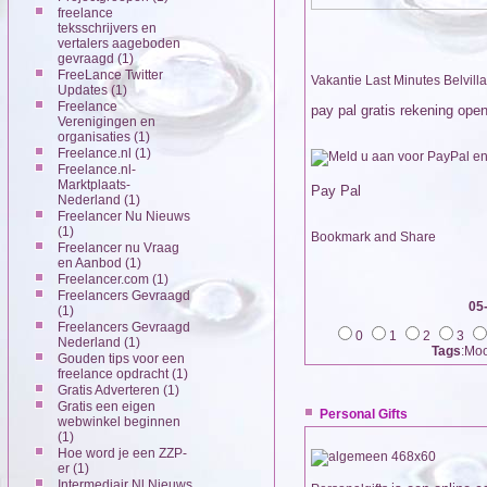
freelance
teksschrijvers en
vertalers aageboden
gevraagd
(1)
FreeLance Twitter
Vakantie Last Minutes Belvilla
Updates
(1)
Freelance
pay pal gratis rekening op
Verenigingen en
organisaties
(1)
Freelance.nl
(1)
Freelance.nl-
Marktplaats-
Pay Pal
Nederland
(1)
Freelancer Nu Nieuws
(1)
Freelancer nu Vraag
en Aanbod
(1)
Freelancer.com
(1)
Freelancers Gevraagd
05
(1)
Freelancers Gevraagd
0
1
2
3
Nederland
(1)
Tags
:Moo
Gouden tips voor een
freelance opdracht
(1)
Gratis Adverteren
(1)
Gratis een eigen
Personal Gifts
webwinkel beginnen
(1)
Hoe word je een ZZP-
er
(1)
Intermediair Nl Nieuws