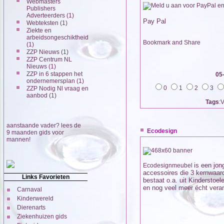
Webmasters
Publishers
Adverteerders
(1)
Pay Pal
Webteksten
(1)
Ziekte en
arbeidsongeschiktheid
(1)
ZZP Nieuws
(1)
ZZP Centrum NL
Nieuws
(1)
ZZP in 6 stappen het
05
ondernemersplan
(1)
0
1
2
3
ZZP Nodig Nl vraag en
aanbod
(1)
Tags
:
aanstaande vader? lees de
Ecodesign
9 maanden gids voor
mannen!
is een jon
Ecodesignmeubel
accessoires die 3 kernwaard
Links Favorieten
bestaat o.a. uit Kinderstoel
en nog veel meer écht vera
Carnaval
Kinderwereld
Dierenarts
Ziekenhuizen gids