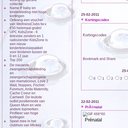
collectie
Name It' baby en
kinderkleding met hoge
25-02-2011
kortingen
Ontvang een voucher
Kortingscodes
van WellnessClubs tw.v.
€50 helemaal gratis!
UPC KidsZone - 6
Kortingscodes
televisie zenders en 1
radiozender KidsZone is
een nieuw
kindertelevisiepakket
voor kinderen tussen de
0 en 12 jaar.
Top 200
De nieuwste
zwangerschapskleding
25-
en
zwangerschapslingerie
0
1
2
3
van mamalicious, Love 2
Wait, Noppies, Fischer,
Funmum, Anita Maternity,
Cache Coeur en
Carriwell. De leukste
outlet positiemode van
22-02-2011
Queen Mum en vele
PrÃ©natal
andere topmerken.
Profiteer van hoge
kortingen
Prénatal
Speel mee in het
clubhuis van Mickey