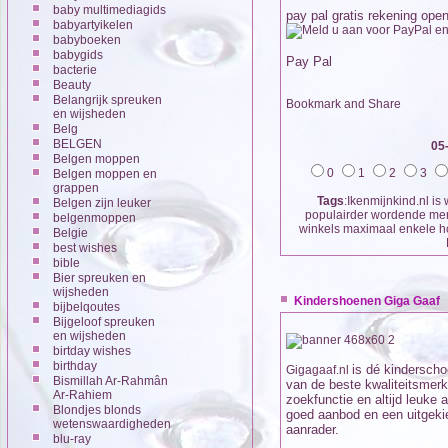
baby multimediagids
pay pal gratis rekening ope
babyartyikelen
babyboeken
babygids
Pay Pal
bacterie
Beauty
Belangrijk spreuken
en wijsheden
Belg
BELGEN
05
Belgen moppen
0
1
2
3
Belgen moppen en
grappen
Tags
:Ikenmijnkind.nl is
Belgen zijn leuker
populairder wordende merk
belgenmoppen
winkels maximaal enkele ho
Belgie
best wishes
bible
Bier spreuken en
wijsheden
Kindershoenen Giga Gaaf
bijbelqoutes
Bijgeloof spreuken
en wijsheden
birtday wishes
birthday
is dé kindersch
Gigagaaf.nl
Bismillah Ar-Rahmân
van de beste kwaliteitsmerk
Ar-Rahiem
zoekfunctie en altijd leuk
Blondjes blonds
goed aanbod en een uitgeki
wetenswaardigheden
aanrader.
blu-ray