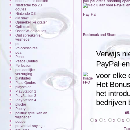
nederlandse boeken
pay pal gratis rekening ope
Nietzsche top 20
qoutes
Nintendo DS
Pay Pal
old saws
Opmerkelijke citaten
Optimism
Oscar Wilde qoutes
Oud spreuken en
wijsheden
pc
Pc-ccessoires
Verwijs n
pda
Peace
Peace Qoutes
PayPal en 
Perfection
persoonlijke
voor elke 
verzorging
platitudes
Het Bonus
Plato Qoutes
playstaion
het intro
PlayStation 2
PlayStation 3
PlayStation 4
bedrijven 
pluche
Poetry
05
politiek spreuken en
wijsheden
0
1
2
3
poppen
proverbial sayings
Tag