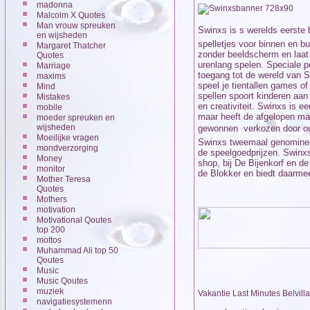
madonna
Malcolm X Quotes
Man vrouw spreuken
Swinxs is s werelds eerste 
en wijsheden
spelletjes voor binnen en b
Margaret Thatcher
zonder beeldscherm en laat
Quotes
urenlang spelen. Speciale 
Marriage
toegang tot de wereld van 
maxims
speel je tientallen games of 
Mind
spellen spoort kinderen aan
Mistakes
en creativiteit. Swinxs is
mobile
maar heeft de afgelopen maan
moeder spreuken en
wijsheden
gewonnen  verkozen door o
Moeilijke vragen
Swinxs tweemaal genomineer
mondverzorging
de speelgoedprijzen. Swinxs 
Money
shop, bij De Bijenkorf en de
monitor
de Blokker en biedt daarme
Mother Teresa
Quotes
Mothers
motivation
Motivational Qoutes
top 200
mottos
Muhammad Ali top 50
Qoutes
Music
Music Qoutes
muziek
Vakantie Last Minutes Belvilla
navigatiesystemenn