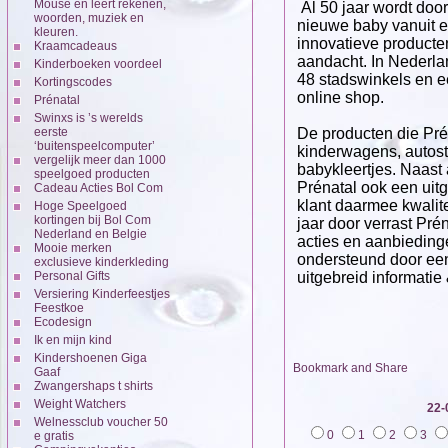
Mouse en leert rekenen,
Al 50 jaar wordt door
woorden, muziek en
nieuwe baby vanuit 
kleuren.
innovatieve producte
Kraamcadeaus
aandacht. In Nederla
Kinderboeken voordeel
48 stadswinkels en e
Kortingscodes
online shop.
Prénatal
Swinxs is ’s werelds
eerste
De producten die Pré
‘buitenspeelcomputer’
kinderwagens, autost
vergelijk meer dan 1000
babykleertjes. Naast
speelgoed producten
Prénatal ook een uitg
Cadeau Acties Bol Com
klant daarmee kwalite
Hoge Speelgoed
kortingen bij Bol Com
jaar door verrast Pré
Nederland en Belgie
acties en aanbieding
Mooie merken
ondersteund door ee
exclusieve kinderkleding
Personal Gifts
uitgebreid informatie 
Versiering Kinderfeestjes
Feestkoe
Ecodesign
Ik en mijn kind
Kindershoenen Giga
Gaaf
Zwangershaps t shirts
Weight Watchers
22-
Welnessclub voucher 50
0
1
2
3
e gratis