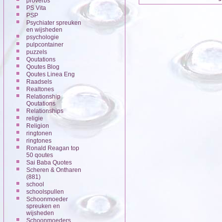
proverbs
PS Vita
PSP
Psychiater spreuken
en wijsheden
psychologie
pulpcontainer
puzzels
Qoutations
Qoutes Blog
Qoutes Linea Eng
Raadsels
Realtones
Relationship
Qoutations
Relationships
religie
Religion
ringtonen
ringtones
Ronald Reagan top
50 qoutes
Sai Baba Quotes
Scheren & Ontharen
(881)
school
schoolspullen
Schoonmoeder
spreuken en
wijsheden
Schoonmoeders