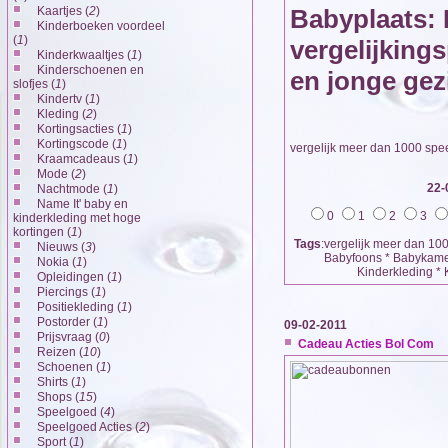
Kaartjes (
2
)
Babyplaats: 
Kinderboeken voordeel
(
1
)
vergelijking
Kinderkwaaltjes (
1
)
Kinderschoenen en
en jonge ge
slofjes (
1
)
Kindertv (
1
)
Kleding (
2
)
Kortingsacties (
1
)
Kortingscode (
1
)
vergelijk meer dan 1000 spe
Kraamcadeaus (
1
)
Mode (
2
)
22-
Nachtmode (
1
)
Name It' baby en
0
1
2
3
kinderkleding met hoge
kortingen (
1
)
Tags
:vergelijk meer dan 100
Nieuws (
3
)
Babyfoons * Babykamer
Nokia (
1
)
Kinderkleding * 
Opleidingen (
1
)
Piercings (
1
)
Positiekleding (
1
)
Postorder (
1
)
09-02-2011
Prijsvraag (
0
)
Cadeau Acties Bol Com
Reizen (
10
)
Schoenen (
1
)
Shirts (
1
)
Shops (
15
)
Speelgoed (
4
)
Speelgoed Acties (
2
)
Sport (
1
)