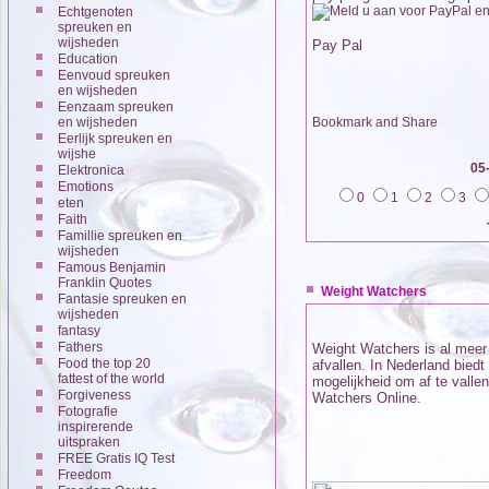
Echtgenoten
spreuken en
wijsheden
Pay Pal
Education
Eenvoud spreuken
en wijsheden
Eenzaam spreuken
en wijsheden
Eerlijk spreuken en
wijshe
05
Elektronica
Emotions
0
1
2
3
eten
Faith
Famillie spreuken en
wijsheden
Famous Benjamin
Franklin Quotes
Weight Watchers
Fantasie spreuken en
wijsheden
fantasy
Fathers
Weight Watchers is al meer 
Food the top 20
afvallen. In Nederland bie
fattest of the world
mogelijkheid om af te valle
Forgiveness
Watchers Online.
Fotografie
inspirerende
uitspraken
FREE Gratis IQ Test
Freedom