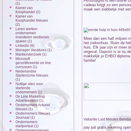
is een online 
Personalgifts
(1)
cadeau krijgt zo een persoonl
Kamer van
maak een slabbetje met een
Koophandel
(2)
Kamer van
Koophandel Nieuws
(2)
Leren werken
ondernemen
investeren verdienen
Meer dan een half miljoen m
sparen
(1)
het ziekenhuis. Ruim de hel
Linkedin
(6)
huis. Elk jaar zijn er meer 
Manager Vacatures
(1)
ongeval. Daarom is er nu de
Marktonderzoek
(1)
makkelijk je EHBO diploma b
Microsoft
familie!
gecertificeerde on line
curcussen
(1)
Nederlandse
StartersUnie Nieuws
(1)
Nuttige sites voor
startende
ondernemers
(1)
On Line Marketing
Adverteerders
(1)
Ondernemers Actueel
Nieuws
(1)
Ondernemers Nieuws
Journaal
(1)
Vakantie Last Minutes Belvilla
Ondernemers
startportaal
(1)
pay pal gratis rekening op
Ondernemersnieuws