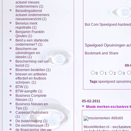
actueel nieuws
ondernermers
(1)
Belastingsdienst
actueel ondernemers
nieuwsoverzicht
(1)
Benelux merk
Bol Com Speelgoed Aanbied
registratie
(1)
Benjamin Franklin
Qoutes
(1)
Bent u een startende
ondernemer?
(1)
Speelgoed Opruimingen act
Bescherm uw
uitvindingen en
ideeën
(1)
Bescherming van uw
kunst
(1)
09-
Bloemen bestellen
(1)
0
1
2
3
brieven en artikelen
effectief en foutloos
Tags
:speelgoed opruimin
schrijven.
(1)
BTW
(1)
BTW-aangifte
(1)
Business Complete
Nieuws
(1)
05-02-2011
Business Nieuws en
Mooie merken exclusieve k
Tips
(1)
Careerjet Publishers
(1)
De boekhouding
(1)
De eenmanszaak
(1)
- exclusieve
MooieMerken.nl
de financiering van uw