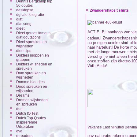
Dennis Bergkamp top
50 qoutes
desktopsd
Zwangershaps t shirts
dgitale fotografie
diat
diat song
dieet
ACTIE: Bij aankoop van vier 
Dieet qoutes famous
diat qoutations
cadeau! Zwangerschapsshirt.
Dieet spreuken en
nu je eigen unieke shirt of
wijsheden
naar hartelust! De korte mo
dieet tips
met de lange mouwen shirts
Dokters moppen en
verschijn je niet alleen tre
grappen
onze stoffen zijn ökotex-100
Dokters wijsheden en
With Pride!
spreuken
Dom spreuken en
wijsheden
Domme blondjes
Dood spreuken en
wijsheden
Dreams
Dromen wijsheden
en spreuken
dun
Dutch IQ Test
Dutch Top Qoutes
Inspirerende
Uitspraken
Vakantie Last Minutes Belvilla
dvd
pay pal gratis rekening ope
e-readers