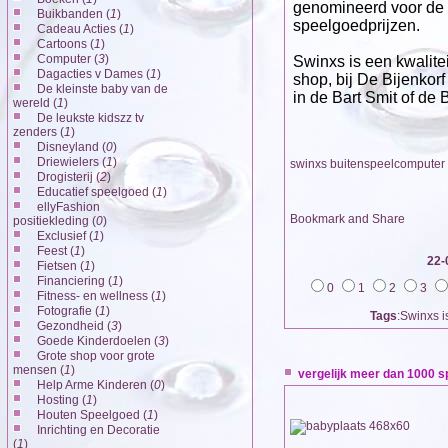
genomineerd voor de 
Buikbanden (
1
)
speelgoedprijzen.
Cadeau Acties (
1
)
Cartoons (
1
)
Computer (
3
)
Swinxs is een kwalitei
Dagacties v Dames (
1
)
shop, bij De Bijenkor
De kleinste baby van de
in de Bart Smit of de 
wereld (
1
)
De leukste kidszz tv
zenders (
1
)
Disneyland (
0
)
Driewielers (
1
)
swinxs buitenspeelcomputer
Drogisterij (
2
)
Educatief speelgoed (
1
)
ellyFashion
positiekleding (
0
)
Exclusief (
1
)
Feest (
1
)
22-
Fietsen (
1
)
Financiering (
1
)
0
1
2
3
Fitness- en wellness (
1
)
Fotografie (
1
)
Tags
:Swinxs i
Gezondheid (
3
)
Goede Kinderdoelen (
3
)
Grote shop voor grote
mensen (
1
)
vergelijk meer dan 1000 
Help Arme Kinderen (
0
)
Hosting (
1
)
Houten Speelgoed (
1
)
Inrichting en Decoratie
(
1
)