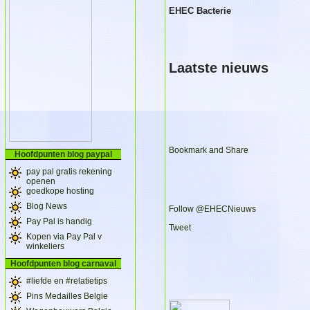
EHEC Bacterie
Laatste nieuws
Hoofdpunten blog paypal
pay pal gratis rekening
openen
goedkope hosting
Blog News
Follow @EHECNieuws
Pay Pal is handig
Tweet
Kopen via Pay Pal v
winkeliers
Hoofdpunten blog carnaval
#liefde en #relatietips
Pins Medailles Belgie