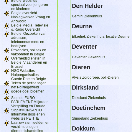
Belgie Websites
speciaal voor jongeren
Den Helder
en kinderen
Belgie overzicht
Gemini Ziekenhuis
Naslagwerken Vraag en
Antwoord
Deurne
Belgie Media: Televisie
& Radio Overzicht
Belgie :Opzoeken van
Elkerliek Ziekenhuis, locatie Deurne
adressen,
telefoonnummers en
Deventer
bedrijven
Provincies, politiek en
vakbonden in Belgie
Deventer Ziekenhuis
Overheidsdiensten in
België, Vlaanderen en
Dieren
Brussel
NGO Websites
Hulporganisaties
Alysis Zorggroep, poli-Dieren
Goede Doelen Belgie
Teken de petitie tegen
Dirksland
het Politiegeweld
goede doel bloemen
Stop de EURO
Dirksland Ziekenhuis
PARLEMENT Miljarden
Verspilling en Fraude
Doetinchem
Stop #MONSANTO
Informatie dossier en
websites PETITIE
Slingeland Ziekenhuis
Laat uw stem gelden en
vecht mee tegen
Dokkum
dierenmishandeling