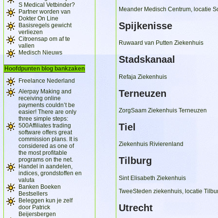
S Medical Vetbinder?
Meander Medisch Centrum, locatie S
Partner worden van
Dokter On Line
Spijkenisse
Basisregels gewicht
verliezen
Citroensap om af te
Ruwaard van Putten Ziekenhuis
vallen
Medisch Nieuws
Stadskanaal
Hoofdpunten blog bankzaken
Refaja Ziekenhuis
Freelance Nederland
Alerpay Making and
Terneuzen
receiving online
payments couldn’t be
ZorgSaam Ziekenhuis Terneuzen
easier! There are only
three simple steps:
Tiel
500Affiliates trading
software offers great
commission plans. It is
Ziekenhuis Rivierenland
considered as one of
the most profitable
Tilburg
programs on the net.
Handel in aandelen,
indices, grondstoffen en
Sint Elisabeth Ziekenhuis
valuta
Banken Boeken
TweeSteden ziekenhuis, locatie Tilbu
Bestsellers
Beleggen kun je zelf
Utrecht
door Patrick
Beijersbergen