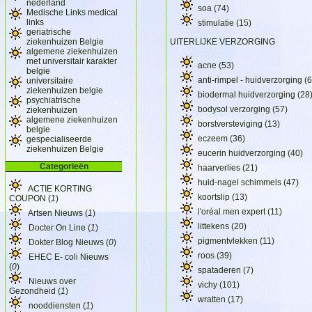
nederland
soa
(74)
Medische Links medical
links
stimulatie
(15)
geriatrische
ziekenhuizen Belgie
UITERLIJKE VERZORGING
algemene ziekenhuizen
met universitair karakter
acne
(53)
belgie
anti-rimpel - huidverzorging
(6
universitaire
ziekenhuizen belgie
biodermal huidverzorging
(28
psychiatrische
bodysol verzorging
(57)
ziekenhuizen
algemene ziekenhuizen
borstversteviging
(13)
belgie
eczeem
(36)
gespecialiseerde
ziekenhuizen Belgie
eucerin huidverzorging
(40)
Categorieën
haarverlies
(21)
huid-nagel schimmels
(47)
ACTIE KORTING
koortslip
(13)
COUPON (
1
)
l'oréal men expert
(11)
Artsen Nieuws (
1
)
littekens
(20)
Docter On Line (
1
)
pigmentvlekken
(11)
Dokter Blog Nieuws (
0
)
roos
(39)
EHEC E- coli Nieuws
(
0
)
spataderen
(7)
Nieuws over
vichy
(101)
Gezondheid (
1
)
wratten
(17)
nooddiensten (
1
)