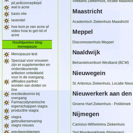
Vlietland Ziekenhuis, locatie Maasslu
pil,anticonceptiepil
wat is acne
Maastricht
basis olie
lavendel
Academisch Ziekenhuis Maastricht
hoe kom je van acne af
Meppel
video how to get rid of
acne
Diaconessenhuis Meppel
Hoofdpunten blog
menopauze
Naaldwijk
Menopauze test
Speciaal voor vrouwen
Behandelcentrum Westland (BCW)
zijn er supplementen en
ondersteunende
Nieuwegein
artikelen ontwikkeld
voor in de overgang.
affiliaties partner
St. Antonius Ziekenhuis, Locatie Nie
worden van dokter on
line
Nieuwerkerk aan den 
erectiestoornis bij
overgang
Farmacodynamische
Groene Hart Ziekenhuis - Polikliniek
eigenschappen viagra
productrie viagra
Nijmegen
viagra
gebruikerservaring
Canisius-Wilhelmina Ziekenhuis
viagra nieuws
erectieproblemen
Sint Maartenskliniek (Nijmegen)