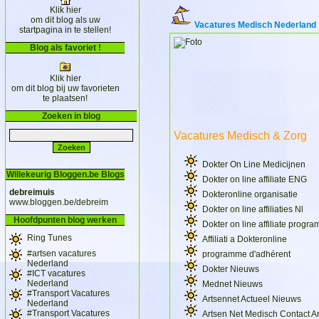
Klik hier
om dit blog als uw
Vacatures Medisch Nederland
startpagina in te stellen!
Blog als favoriet !
Klik hier
om dit blog bij uw favorieten
te plaatsen!
Zoeken in blog
Vacatures Medisch & Zorg
Dokter On Line Medicijnen
Willekeurig Bloggen.be Blogs
Dokter on line affiliate ENG
debreimuis
Dokteronline organisatie
www.bloggen.be/debreim
Dokter on line affiliaties Nl
Hoofdpunten blog werken
Dokter on line affiliate prog
Ring Tunes
Affiliati a Dokteronline
#artsen vacatures
programme d'adhérent
Nederland
Dokter Nieuws
#ICT vacatures
Nederland
Mednet Nieuws
#Transport Vacatures
Artsennet Actueel Nieuws
Nederland
#Transport Vacatures
Artsen Net Medisch Contact Ar