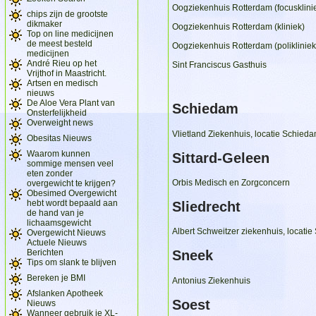
Oogziekenhuis Rotterdam (focusklini
chips zijn de grootste
dikmaker
Oogziekenhuis Rotterdam (kliniek)
Top on line medicijnen
de meest besteld
Oogziekenhuis Rotterdam (polikliniek
medicijnen
André Rieu op het
Sint Franciscus Gasthuis
Vrijthof in Maastricht.
Artsen en medisch
nieuws
De Aloe Vera Plant van
Schiedam
Onsterfelijkheid
Overweight news
Vlietland Ziekenhuis, locatie Schied
Obesitas Nieuws
Waarom kunnen
Sittard-Geleen
sommige mensen veel
eten zonder
Orbis Medisch en Zorgconcern
overgewicht te krijgen?
Obesimed Overgewicht
hebt wordt bepaald aan
Sliedrecht
de hand van je
lichaamsgewicht
Albert Schweitzer ziekenhuis, locatie 
Overgewicht Nieuws
Actuele Nieuws
Berichten
Sneek
Tips om slank te blijven
Bereken je BMI
Antonius Ziekenhuis
Afslanken Apotheek
Soest
Nieuws
Wanneer gebruik je XL-