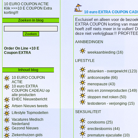
10 EURO COUPON ACTIE
Klik >>>
10 E COUPON Extra
10 euro EXTRA COUPON CADEA
korting!!!
Excluisief en alleen voor de bezoek
Zoeken in blog
EXTRA COUPON korting van maar lie
hoeft zelf niets meer in te vul
deze niet verkrijgbaar.!! PROFI
AANBIEDINGEN
Order On Line +10 E
weekaanbieding
(16)
Coupon EXTRA
LIFESTYLE
Inhoud blog
afslanken - overgewicht
(123)
10 EURO COUPON
anticonceptie
(66)
ACTIE
menopauze
(43)
10 euro EXTRA
COUPON CADEAU op
reis en zonneproducten
(149)
alle producten
stoppen met roken
(50)
EHEC Nieuwsbericht
testosteron - verjonging
(15)
Artsen Nieuws tweets
SEKSUALITEIT
Lifestyle Topmodellen
Vacatures Medisch
condooms
(25)
Nederland
Gezond Nieuws
erectiestoornis
(44)
Ziekenhuizen gids
premature ejaculatie
(10)