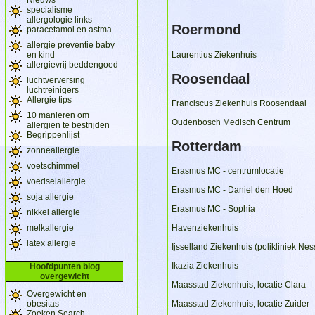
specialisme
allergologie links
Roermond
paracetamol en astma
allergie preventie baby
Laurentius Ziekenhuis
en kind
allergievrij beddengoed
Roosendaal
luchtverversing
luchtreinigers
Allergie tips
Franciscus Ziekenhuis Roosendaal
10 manieren om
Oudenbosch Medisch Centrum
allergien te bestrijden
Begrippenlijst
Rotterdam
zonneallergie
voetschimmel
Erasmus MC - centrumlocatie
voedselallergie
Erasmus MC - Daniel den Hoed
soja allergie
Erasmus MC - Sophia
nikkel allergie
melkallergie
Havenziekenhuis
latex allergie
Ijsselland Ziekenhuis (polikliniek Ne
Ikazia Ziekenhuis
Hoofdpunten blog
overgewicht
Maasstad Ziekenhuis, locatie Clara
Overgewicht en
obesitas
Maasstad Ziekenhuis, locatie Zuider
Zoeken Search