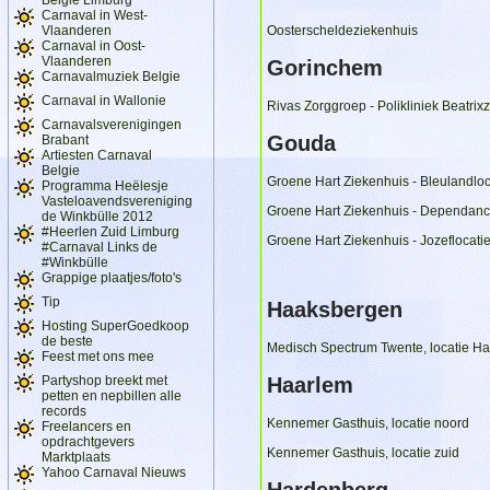
Carnaval in West-
Vlaanderen
Oosterscheldeziekenhuis
Carnaval in Oost-
Vlaanderen
Gorinchem
Carnavalmuziek Belgie
Carnaval in Wallonie
Rivas Zorggroep - Polikliniek Beatrix
Carnavalsverenigingen
Gouda
Brabant
Artiesten Carnaval
Belgie
Groene Hart Ziekenhuis - Bleulandloc
Programma Heëlesje
Vasteloavendsvereniging
Groene Hart Ziekenhuis - Dependan
de Winkbülle 2012
#Heerlen Zuid Limburg
Groene Hart Ziekenhuis - Jozeflocati
#Carnaval Links de
#Winkbülle
Grappige plaatjes/foto's
Tip
Haaksbergen
Hosting SuperGoedkoop
de beste
Medisch Spectrum Twente, locatie H
Feest met ons mee
Partyshop breekt met
Haarlem
petten en nepbillen alle
records
Kennemer Gasthuis, locatie noord
Freelancers en
opdrachtgevers
Kennemer Gasthuis, locatie zuid
Marktplaats
Yahoo Carnaval Nieuws