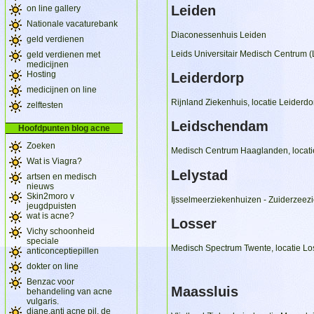
Leiden
on line gallery
Nationale vacaturebank
Diaconessenhuis Leiden
geld verdienen
Leids Universitair Medisch Centrum
geld verdienen met
medicijnen
Hosting
Leiderdorp
medicijnen on line
Rijnland Ziekenhuis, locatie Leiderdo
zelftesten
Leidschendam
Hoofdpunten blog acne
Zoeken
Medisch Centrum Haaglanden, locati
Wat is Viagra?
Lelystad
artsen en medisch
nieuws
Skin2moro v
Ijsselmeerziekenhuizen - Zuiderzeezi
jeugdpuisten
wat is acne?
Losser
Vichy schoonheid
speciale
Medisch Spectrum Twente, locatie Lo
anticonceptiepillen
dokter on line
Benzac voor
Maassluis
behandeling van acne
vulgaris.
diane,anti acne pil, de