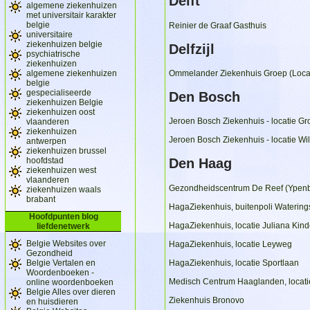
Delft
algemene ziekenhuizen
met universitair karakter
belgie
Reinier de Graaf Gasthuis
universitaire
ziekenhuizen belgie
Delfzijl
psychiatrische
ziekenhuizen
algemene ziekenhuizen
Ommelander Ziekenhuis Groep (Locati
belgie
gespecialiseerde
Den Bosch
ziekenhuizen Belgie
ziekenhuizen oost
Jeroen Bosch Ziekenhuis - locatie Gr
vlaanderen
ziekenhuizen
Jeroen Bosch Ziekenhuis - locatie W
antwerpen
ziekenhuizen brussel
hoofdstad
Den Haag
ziekenhuizen west
vlaanderen
Gezondheidscentrum De Reef (Ypen
ziekenhuizen waals
brabant
HagaZiekenhuis, buitenpoli Watering
Hoofdpunten blog
HagaZiekenhuis, locatie Juliana Kin
liefdenetwerk
Belgie Websites over
HagaZiekenhuis, locatie Leyweg
Gezondheid
HagaZiekenhuis, locatie Sportlaan
Belgie Vertalen en
Woordenboeken -
Medisch Centrum Haaglanden, locati
online woordenboeken
Belgie Alles over dieren
Ziekenhuis Bronovo
en huisdieren