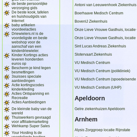
de beste persoonlijke
Antoni van Leeuwenhoek Ziekenhuis /
verzorging gids
De beste kook, tafelen
Boerhaave Medisch Centrum
en huishoudgids van
Internet
BovenIJ Ziekenhuis
baby artikelen
voordeelacties
Onze Lieve Vrouwe Gasthuis, locatie
Driewielers.nl is de
voordeligste en beste
Onze Lieve Vrouwe Gasthuis, locatie
webshop voor de
Sint Lucas Andreas Ziekenhuis
aanschaf van een
kinderdriewieler.
Slotervaart Ziekenhuis
Kinder Kortings acties
leveren honderden
VU Medisch Centrum
euros op
Bescherm je kind tegen
VU Medisch Centrum (polikliniek)
besmettingen
3suisses speciale
VU Medisch Centrum (spoedeisende 
aanbiedingen
Actie kortingscodes
VU Medisch Centrum (UHP)
kinderkleding
Acties Ontspanning en
Apeldoorn
Recreatie
Acties Aanbiedingen
De kleinste baby van de
Gelre ziekenhuizen Apeldoorn
wereld
Thuiswerkers gevraagd
Arnhem
voor affiliatemarketing
Wehkamp Super Sales
Alysis Zorggroep locatie Rijnstate
Your Hosting Is de
voordeligste hosting