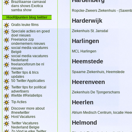
Hardenberg
Braziliaanse carnaval
dans shows Exotica
samba show
Ropcke-Zweers Ziekenhuis - (Saxenb
Hoofdpunten blog twitter
Harderwijk
Gratis leuke films
Ziekenhuis St. Jansdal
Speciale acties en goed
doel nieuws
Freelance zzp
Harlingen
ondernemers nieuws
social media vacatures
MCL Harlingen
België
social media vacatures
Nederland
Heemstede
freelanceforum be nl
nieuws
Spaarne Ziekenhuis, Heemstede
Twitter tips & trics
updates
50 Twitter Applicaties
Heerenveen
Twitter tips for political
advertisers
Ziekenhuis De Tjongerschans
#liefde #Relatietips
Heerlen
Tip Acties
Discover more about
#newtwitter
Atrium Medisch Centrum, locatie Hee
Host Vacatures
Helmond
Twitter Vacatures
Nederland Belgie
Zo Vind je elke Twitter