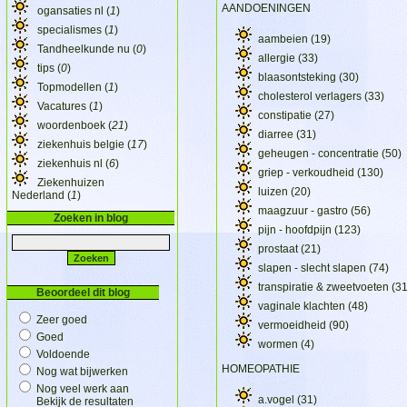
AANDOENINGEN
ogansaties nl (
1
)
specialismes (
1
)
aambeien
(19)
Tandheelkunde nu (
0
)
allergie
(33)
tips (
0
)
blaasontsteking
(30)
Topmodellen (
1
)
cholesterol verlagers
(33)
Vacatures (
1
)
constipatie
(27)
woordenboek (
21
)
diarree
(31)
ziekenhuis belgie (
17
)
geheugen - concentratie
(50)
ziekenhuis nl (
6
)
griep - verkoudheid
(130)
Ziekenhuizen
luizen
(20)
Nederland (
1
)
maagzuur - gastro
(56)
Zoeken in blog
pijn - hoofdpijn
(123)
prostaat
(21)
slapen - slecht slapen
(74)
transpiratie & zweetvoeten
(31
Beoordeel dit blog
vaginale klachten
(48)
Zeer goed
vermoeidheid
(90)
Goed
wormen
(4)
Voldoende
HOMEOPATHIE
Nog wat bijwerken
Nog veel werk aan
a.vogel
(31)
Bekijk de resultaten