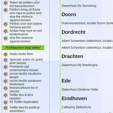
Teken de petities voor
Ziekenhuis De Sionsberg
het basisinkomen!
Petition bring all those
who rape to justice and
Doorn
stop the violence
against women.
Diakonessenhuis, locatie Doorn (buite
Petities voor een betere
humane wereld
Amber help mee en red
Dordrecht
kinderlevens!
stop the violence
Albert Schweitzer ziekenhuis, locatie
against women.
Hoofdpunten blog twitter
Albert Schweitzer ziekenhuis, locatie
Gratis leuke films
Drachten
Speciale acties en goed
doel nieuws
Ziekenhuis Nij Smellinghe
Freelance zzp
ondernemers nieuws
social media vacatures
België
Ede
social media vacatures
Nederland
freelanceforum be nl
Ziekenhuis Gelderse Vallei
nieuws
Twitter tips & trics
Eindhoven
updates
50 Twitter Applicaties
Catharina Ziekenhuis
Twitter tips for political
advertisers