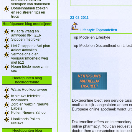
verkopen van domeinen
Domeinnamen zoeken
en registreren tips en
trucs
23-02-2011
Hoofdpunten blog medicijnen
Lifestyle Topmodellen
#Viagra vraag en
antwoord #PFIZER
Top Modellen Lifestyle
Stoppen met roken
Top Modellen Gezondheid en Lifes
Het 7 stappen afval plan
#dieet #afvallen
Vermoeidheid en
voorjaarsmoeheid weg
met b12
Hoger libido meer zin in
sex
Hoofdpunten blog
hooikoortsinfo
Wat is Hooikoortsweer
tv nieuws teletekst
hooikoorts
Dokteronline biedt een service tuss
Zorg en welzijn Nieuws
onafhankelijk aangesloten artsen e
Labels
Europese online apotheek wordt uitg
Pollen Nieuws Yahoo
Hooikoorts Pollen
Dokteronline offers an intermediary
Nieuws
online pharmacy. You can request a 
Hoofdpunten blog
doctor then a prescription is issue