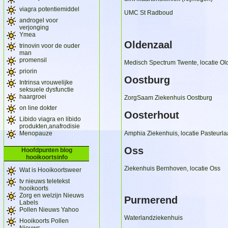
viagra potentiemiddel
UMC St Radboud
androgel voor
verjonging
Ymea
Oldenzaal
trinovin voor de ouder
man
promensil
Medisch Spectrum Twente, locatie Ol
priorin
Oostburg
Intrinsa vrouwelijke
seksuele dysfunctie
haargroei
ZorgSaam Ziekenhuis Oostburg
on line dokter
Oosterhout
Libido viagra en libido
produkten,anafrodisie
Amphia Ziekenhuis, locatie Pasteurl
Menopauze
Oss
Hoofdpunten blog
hooikoortsinfo
Ziekenhuis Bernhoven, locatie Oss
Wat is Hooikoortsweer
tv nieuws teletekst
hooikoorts
Zorg en welzijn Nieuws
Purmerend
Labels
Pollen Nieuws Yahoo
Waterlandziekenhuis
Hooikoorts Pollen
Nieuws