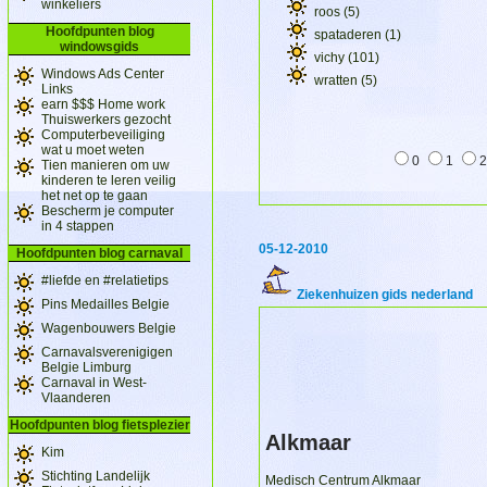
winkeliers
roos (5)
Hoofdpunten blog
spataderen (1)
windowsgids
vichy (101)
Windows Ads Center
wratten (5)
Links
earn $$$ Home work
Thuiswerkers gezocht
Computerbeveiliging
wat u moet weten
0
1
Tien manieren om uw
kinderen te leren veilig
het net op te gaan
Bescherm je computer
in 4 stappen
05-12-2010
Hoofdpunten blog carnaval
#liefde en #relatietips
Ziekenhuizen gids nederland
Pins Medailles Belgie
Wagenbouwers Belgie
Carnavalsverenigigen
Belgie Limburg
Carnaval in West-
Vlaanderen
Hoofdpunten blog fietsplezier
Alkmaar
Kim
Stichting Landelijk
Medisch Centrum Alkmaar