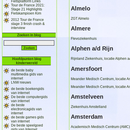
Fietsplatform Links
Tour de France 2021:
Almelo
Stage 21 Highlights
Fietskampioen Kim
ZGT Almelo
2012 Tour de France
stage 3 finish crash &
Almere
interview
Zoeken in blog
Flevoziekenhuis
Alphen a/d Rijn
Rijnland Ziekenhuis, locatie Alphen a
Hoofdpunten blog
kinderwereld
Amersfoort
de beste baby
multimedia gids van
internet
Meander Medisch Centrum, locatie Am
LNW nieuws
Meander Medisch Centrum, locatie Am
de beste boekengids
van internet
Amstelveen
De beste computergids
van internet
de beste
Ziekenhuis Amstelland
electronicagids van
internet
Amsterdam
de beste games gids
van internet
De beste speelgoed
Academisch Medisch Centrum (AMC)
gids van Internet