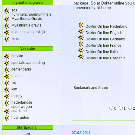
myastheniagravis
package. So at Dokter online you ca
conveniently at home.
sos
nummers,noodnummers
Myasthenia Gravis
Myasthenia gravis
Dokter On line Nederland
in de huisartspraktijk
Dokter On line English
feiten
Dokter On line Germany
Dokter On line France
Vakantie
Dokter On line Italia
belvilla
Dokter On line Esapania
speciale aanbieding
center parks
hotels
tvg
klm
disney
nederlandse
spoorwegen
0
1
sea france
huur autos
Startpagina !
07-02-2011