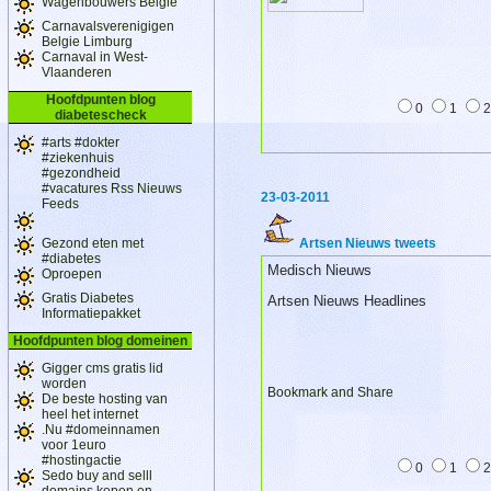
Wagenbouwers Belgie
Carnavalsverenigigen
Belgie Limburg
Carnaval in West-
Vlaanderen
Hoofdpunten blog
0
1
diabetescheck
#arts #dokter
#ziekenhuis
#gezondheid
#vacatures Rss Nieuws
23-03-2011
Feeds
Gezond eten met
Artsen Nieuws tweets
#diabetes
Medisch Nieuws
Oproepen
Gratis Diabetes
Artsen Nieuws Headlines
Informatiepakket
Hoofdpunten blog domeinen
Gigger cms gratis lid
worden
De beste hosting van
heel het internet
.Nu #domeinnamen
voor 1euro
#hostingactie
0
1
Sedo buy and selll
domains kopen en