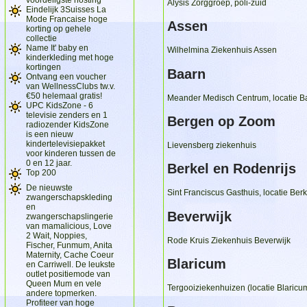
Alysis Zorggroep, poli-zuid
Eindelijk 3Suisses La
Mode Francaise hoge
Assen
korting op gehele
collectie
Name It' baby en
Wilhelmina Ziekenhuis Assen
kinderkleding met hoge
kortingen
Baarn
Ontvang een voucher
van WellnessClubs tw.v.
€50 helemaal gratis!
Meander Medisch Centrum, locatie B
UPC KidsZone - 6
televisie zenders en 1
Bergen op Zoom
radiozender KidsZone
is een nieuw
kindertelevisiepakket
Lievensberg ziekenhuis
voor kinderen tussen de
0 en 12 jaar.
Berkel en Rodenrijs
Top 200
De nieuwste
Sint Franciscus Gasthuis, locatie Berk
zwangerschapskleding
en
Beverwijk
zwangerschapslingerie
van mamalicious, Love
2 Wait, Noppies,
Rode Kruis Ziekenhuis Beverwijk
Fischer, Funmum, Anita
Maternity, Cache Coeur
Blaricum
en Carriwell. De leukste
outlet positiemode van
Queen Mum en vele
Tergooiziekenhuizen (locatie Blaricu
andere topmerken.
Profiteer van hoge