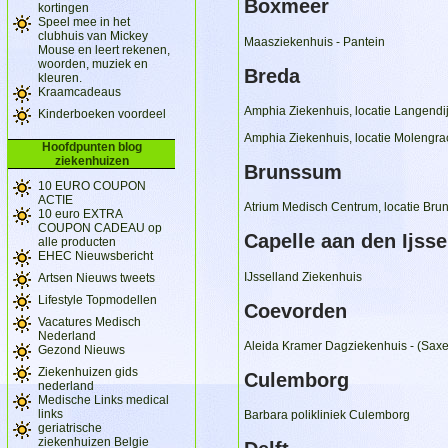
Boxmeer
kortingen
Speel mee in het
clubhuis van Mickey
Maasziekenhuis - Pantein
Mouse en leert rekenen,
woorden, muziek en
Breda
kleuren.
Kraamcadeaus
Amphia Ziekenhuis, locatie Langendi
Kinderboeken voordeel
Amphia Ziekenhuis, locatie Molengra
Hoofdpunten blog
ziekenhuizen
Brunssum
10 EURO COUPON
ACTIE
Atrium Medisch Centrum, locatie Br
10 euro EXTRA
COUPON CADEAU op
Capelle aan den Ijsse
alle producten
EHEC Nieuwsbericht
IJsselland Ziekenhuis
Artsen Nieuws tweets
Lifestyle Topmodellen
Coevorden
Vacatures Medisch
Nederland
Aleida Kramer Dagziekenhuis - (Sax
Gezond Nieuws
Ziekenhuizen gids
Culemborg
nederland
Medische Links medical
links
Barbara polikliniek Culemborg
geriatrische
ziekenhuizen Belgie