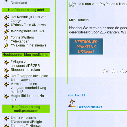
Nederland
Hoofdpunten blog adel
Het Koninklijk Huis van
Mijn Domein
Oranje
#Prins #Friso #Nieuws
Hosting We streven er naar de goed
#koningshuis Nieuws
geregistreerd voor 215 klanten. W
#prins #Willem
#Alexander
#Maxima in het nieuws
Hoofdpunten blog medicijnen
#Viagra vraag en
antwoord #PFIZER
Stoppen met roken
0
1
Het 7 stappen afval plan
#dieet #afvallen
Vermoeidheid en
voorjaarsmoeheid weg
met b12
20-01-2011
Hoger libido meer zin in
sex
Hoofdpunten blog
Gezond Nieuws
melkproducten
#melk vacatures
#Nederland #Belgie
#eieren #Ei Nieuws