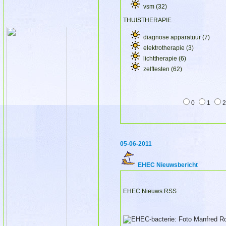
vsm
(32)
THUISTHERAPIE
diagnose apparatuur
(7)
elektrotherapie
(3)
lichttherapie
(6)
zelftesten
(62)
0
1
05-06-2011
EHEC Nieuwsbericht
EHEC Nieuws RSS