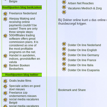
Belgie
Artsen Net Reacties
Hoofdpunten blog bankzaken
Vacatures Medisch & Zorg
Freelance Nederland
Alerpay Making and
Bij Dokter online kunt u dus online
receiving online
thuisbezorgd krijgen.
payments couldn’t be
easier! There are only
three simple steps:
500Affiliates trading
software offers great
commission plans. It is
Dokter On line Nederland
considered as one of
the most profitable
Dokter On line English
programs on the net.
Dokter On line Germany
Handel in aandelen,
indices, grondstoffen en
Dokter On line France
valuta
Dokter On line Italia
Banken Boeken
Bestsellers
Dokter On line Esapania
Hoofdpunten blog twitter
Gratis leuke films
Speciale acties en goed
doel nieuws
Freelance zzp
ondernemers nieuws
social media vacatures
België
social media vacatures