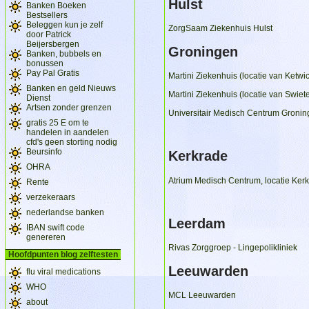
Hulst
Banken Boeken
Bestsellers
Beleggen kun je zelf
ZorgSaam Ziekenhuis Hulst
door Patrick
Beijersbergen
Groningen
Banken, bubbels en
bonussen
Pay Pal Gratis
Martini Ziekenhuis (locatie van Ketwi
Banken en geld Nieuws
Martini Ziekenhuis (locatie van Swiet
Dienst
Artsen zonder grenzen
Universitair Medisch Centrum Groni
gratis 25 E om te
handelen in aandelen
cfd's geen storting nodig
Beursinfo
Kerkrade
OHRA
Atrium Medisch Centrum, locatie Ker
Rente
verzekeraars
nederlandse banken
Leerdam
IBAN swift code
genereren
Rivas Zorggroep - Lingepolikliniek
Hoofdpunten blog zelftesten
Leeuwarden
flu viral medications
WHO
MCL Leeuwarden
about