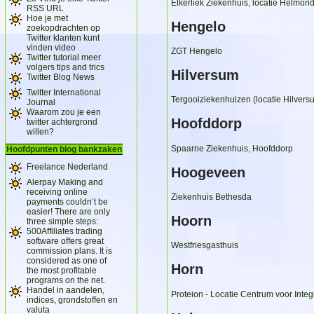
Elkerliek Ziekenhuis, locatie Helmon
RSS URL
Hoe je met
Hengelo
zoekopdrachten op
Twitter klanten kunt
vinden video
ZGT Hengelo
Twitter tutorial meer
volgers tips and trics
Hilversum
Twitter Blog News
Twitter International
Tergooiziekenhuizen (locatie Hilvers
Journal
Waarom zou je een
Hoofddorp
twitter achtergrond
willen?
Spaarne Ziekenhuis, Hoofddorp
Hoofdpunten blog bankzaken
Freelance Nederland
Hoogeveen
Alerpay Making and
receiving online
Ziekenhuis Bethesda
payments couldn’t be
easier! There are only
Hoorn
three simple steps:
500Affiliates trading
software offers great
Westfriesgasthuis
commission plans. It is
considered as one of
Horn
the most profitable
programs on the net.
Handel in aandelen,
Proteion - Locatie Centrum voor Inte
indices, grondstoffen en
valuta