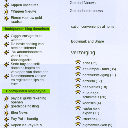
Gezond Nieuws
Kippen Vacatures
Gezondheidsnieuws
#Kippen Nieuws
Eieren voor uw geld
raadsel
cation conveniently at home.
Hoofdpunten blog domeinen
Gigger cms gratis lid
worden
De beste hosting van
heel het internet
verzorging
.Nu #domeinnamen
voor 1euro
#hostingactie
acne (25)
Sedo buy and selll
domains kopen en
anti-rimpel - huid (35)
verkopen van domeinen
borstversteviging (11)
Domeinnamen zoeken
en registreren tips en
eczeem (17)
trucs
haarverlies (18)
Hoofdpunten blog paypal
huid-nagel
schimmels (20)
pay pal gratis rekening
openen
koortslip (4)
goedkope hosting
l'oréal men
Blog News
expert (11)
Pay Pal is handig
littekens (3)
Kopen via Pay Pal v
pigmentvlekken (5)