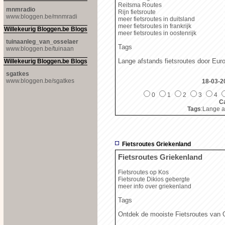
Reitsma Routes
mnmradio
Rijn fietsroute
www.bloggen.be/mnmradi
meer fietsroutes in duitsland
meer fietsroutes in frankrijk
Willekeurig Bloggen.be Blogs
meer fietsroutes in oostenrijk
tuinaanleg_van_osselaer
Tags
www.bloggen.be/tuinaan
Lange afstands fietsroutes door Eur
Willekeurig Bloggen.be Blogs
sgatkes
www.bloggen.be/sgatkes
18-03-2
0
1
2
3
4
Ca
Tags
:Lange a
Fietsroutes Griekenland
Fietsroutes Griekenland
Fietsroutes op Kos
Fietsroute Dikios gebergte
meer info over griekenland
Tags
Ontdek de mooiste Fietsroutes van 