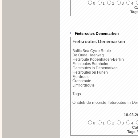
0
1
2
3
4
Ca
Tag
Fietsroutes Denemarken
Fietsroutes Denemarken
Baltic Sea Cycle Route
De Oude Heerweg
Fietsroute Kopenhagen-Berlijn
Fietsroutes Bornholm
Fietsroutes in Denemarken
Fietsroutes op Funen
Fjordroute
Grensroute
Limfjordroute
Tags
Ontdek de mooiste fietsroutes in D
18-03-2
0
1
2
3
4
Cat
Tags
: