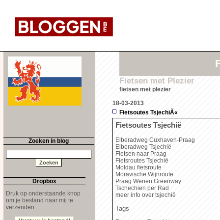
F
Fietsen met Plezier
fietsen met plezier
18-03-2013
Fietsoutes TsjechiÃ«
Fietsoutes Tsjechië
Elberadweg Cuxhaven-Praag
Zoeken in blog
Elberadweg Tsjechië
Fietsen naar Praag
Fietsroutes Tsjechië
Moldau fietsroute
Moravische Wijnroute
Dropbox
Praag Wenen Greenway
Tschechien per Rad
Druk op onderstaande knop
meer info over tsjechië
om je bestand naar mij te
verzenden.
Tags