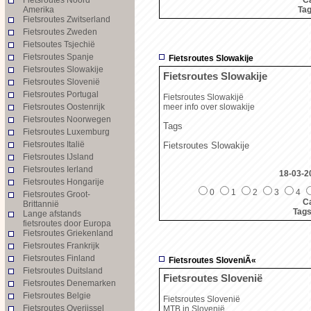
Amerika
Ta
Fietsroutes Zwitserland
Fietsroutes Zweden
Fietsoutes Tsjechië
Fietsroutes Spanje
Fietsroutes Slowakije
Fietsroutes Slowakije
Fietsroutes Slowakije
Fietsroutes Slovenië
Fietsroutes Portugal
Fietsroutes Slowakijë
Fietsroutes Oostenrijk
meer info over slowakije
Fietsroutes Noorwegen
Tags
Fietsroutes Luxemburg
Fietsroutes Italië
Fietsroutes Slowakije
Fietsroutes IJsland
Fietsroutes Ierland
18-03-2
Fietsroutes Hongarije
0
1
2
3
4
Fietsroutes Groot-
Ca
Brittannië
Tag
Lange afstands
fietsroutes door Europa
Fietsroutes Griekenland
Fietsroutes Frankrijk
Fietsroutes Finland
Fietsroutes SloveniÃ«
Fietsroutes Duitsland
Fietsroutes Slovenië
Fietsroutes Denemarken
Fietsroutes Belgie
Fietsroutes Slovenië
Fietsroutes Overijssel
MTB in Slovenië