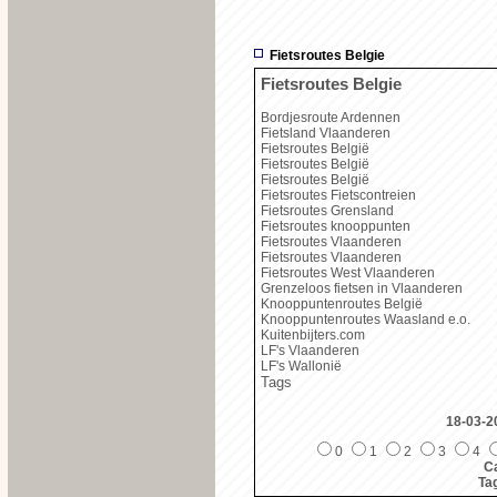
Fietsroutes Belgie
Fietsroutes Belgie
Bordjesroute Ardennen
Fietsland Vlaanderen
Fietsroutes België
Fietsroutes België
Fietsroutes België
Fietsroutes Fietscontreien
Fietsroutes Grensland
Fietsroutes knooppunten
Fietsroutes Vlaanderen
Fietsroutes Vlaanderen
Fietsroutes West Vlaanderen
Grenzeloos fietsen in Vlaanderen
Knooppuntenroutes België
Knooppuntenroutes Waasland e.o.
Kuitenbijters.com
LF's Vlaanderen
LF's Wallonië
Tags
18-03-2
0
1
2
3
4
Ca
Ta