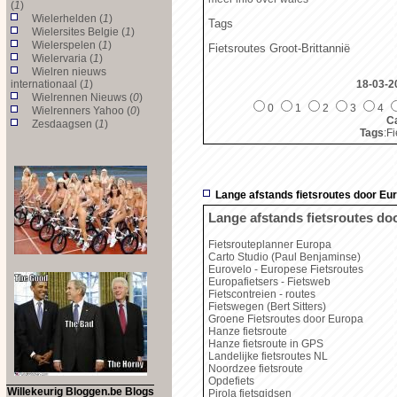
(
1
)
Wielerhelden (
1
)
Tags
Wielersites Belgie (
1
)
Wielerspelen (
1
)
Fietsroutes Groot-Brittannië
Wielervaria (
1
)
Wielren nieuws
internationaal (
1
)
18-03-2
Wielrennen Nieuws (
0
)
0
1
2
3
4
Wielrenners Yahoo (
0
)
Ca
Zesdaagsen (
1
)
Tags
:F
Lange afstands fietsroutes door Eu
Lange afstands fietsroutes do
Fietsrouteplanner Europa
Carto Studio (Paul Benjaminse)
Eurovelo - Europese Fietsroutes
Europafietsers - Fietsweb
Fietscontreien - routes
Fietswegen (Bert Sitters)
Groene Fietsroutes door Europa
Hanze fietsroute
Hanze fietsroute in GPS
Landelijke fietsroutes NL
Noordzee fietsroute
Opdefiets
Willekeurig Bloggen.be Blogs
Pirola fietsgidsen