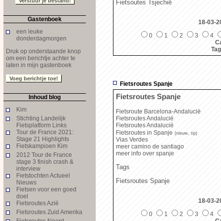
Fietsoutes Tsjechië
Gastenboek
18-03-2
een leuke
0
1
2
3
4
donderdagmorgen
Ca
Ta
Druk op onderstaande knop
om een berichtje achter te
laten in mijn gastenboek
Fietsroutes Spanje
Fietsroutes Spanje
Inhoud blog
Kim
Fietsroute Barcelona-Andalucië
Stichting Landelijk
Fietsroutes Andalucië
Fietsplatform Links
Fietsroutes Andalucië
Tour de France 2021:
Fietsroutes in Spanje
(nieuw, tip)
Stage 21 Highlights
Vias Verdes
Fietskampioen Kim
meer camino de santiago
meer info over spanje
2012 Tour de France
stage 3 finish crash &
Tags
interview
Fietstochten Actueel
Fietsroutes Spanje
Nieuws
Fietsen voor een goed
doel
18-03-2
Fietsroutes Azië
Fietsroutes Zuid Amerika
0
1
2
3
4
Fietsroutes Noord
Ca