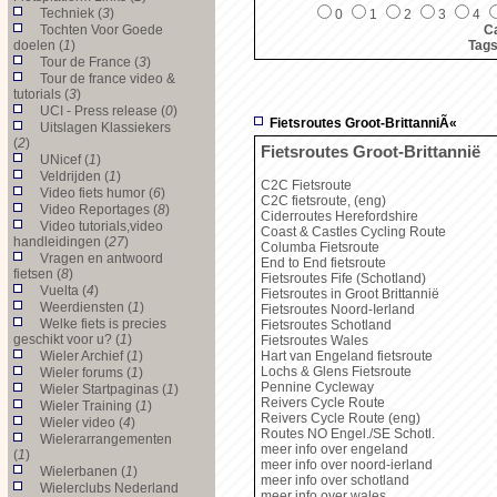
Techniek (
3
)
0
1
2
3
4
Tochten Voor Goede
Ca
doelen (
1
)
Tag
Tour de France (
3
)
Tour de france video &
tutorials (
3
)
UCI - Press release (
0
)
Fietsroutes Groot-BrittanniÃ«
Uitslagen Klassiekers
(
2
)
Fietsroutes Groot-Brittannië
UNicef (
1
)
Veldrijden (
1
)
C2C Fietsroute
Video fiets humor (
6
)
C2C fietsroute, (eng)
Video Reportages (
8
)
Ciderroutes Herefordshire
Video tutorials,video
Coast & Castles Cycling Route
handleidingen (
27
)
Columba Fietsroute
Vragen en antwoord
End to End fietsroute
fietsen (
8
)
Fietsroutes Fife (Schotland)
Vuelta (
4
)
Fietsroutes in Groot Brittannië
Weerdiensten (
1
)
Fietsroutes Noord-Ierland
Welke fiets is precies
Fietsroutes Schotland
geschikt voor u? (
1
)
Fietsroutes Wales
Wieler Archief (
1
)
Hart van Engeland fietsroute
Lochs & Glens Fietsroute
Wieler forums (
1
)
Pennine Cycleway
Wieler Startpaginas (
1
)
Reivers Cycle Route
Wieler Training (
1
)
Reivers Cycle Route (eng)
Wieler video (
4
)
Routes NO Engel./SE Schotl.
Wielerarrangementen
meer info over engeland
(
1
)
meer info over noord-ierland
Wielerbanen (
1
)
meer info over schotland
Wielerclubs Nederland
meer info over wales