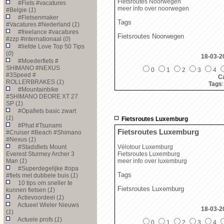
Fietsroutes Noorwegen
#Fiets #vacatures
meer info over noorwegen
#Belgie (
1
)
#Fietsenmaker
Tags
#Vacatures #Nederland (
1
)
#freelance #vacatures
Fietsroutes Noorwegen
#zzp #internationaal (
0
)
#liefde Love Top 50 Tips
(
0
)
18-03-2
#Moederfiets #
SHIMANO #NEXUS
0
1
2
3
4
#3Speed #
Ca
ROLLERBRAKES (
1
)
Tags
#Mountainbike
#SHIMANO DEORE XT 27
SP (
1
)
#Opafiets basic zwart
(
1
)
Fietsroutes Luxemburg
#Phat #Tsunami
Fietsroutes Luxemburg
#Cruiser #Beach #Shimano
#Nexus (
1
)
#Stadsfiets Mount
Vélotour Luxemburg
Everest Sturmey Archer 3
Fietsroutes Luxemburg
Man (
1
)
meer info over luxemburg
#Superdegelijke #opa
Tags
#fiets met dubbele buis (
1
)
10 tips om sneller te
Fietsroutes Luxemburg
kunnen fietsen (
1
)
Actievoordeel (
1
)
Actueel Wieler Nieuws
18-03-2
(
1
)
Actuele profs (
1
)
0
1
2
3
4