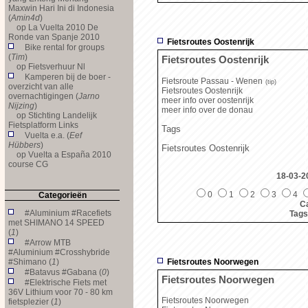
Maxwin Hari Ini di Indonesia
(
Amin4d
)
op
La Vuelta 2010 De
Ronde van Spanje 2010
Fietsroutes Oostenrijk
Bike rental for groups
(
Tim
)
Fietsroutes Oostenrijk
op
Fietsverhuur Nl
Kamperen bij de boer -
Fietsroute Passau - Wenen
(tip)
overzicht van alle
Fietsroutes Oostenrijk
overnachtigingen (
Jarno
meer info over oostenrijk
Nijzing
)
meer info over de donau
op
Stichting Landelijk
Fietsplatform Links
Tags
Vuelta e.a. (
Eef
Hübbers
)
Fietsroutes Oostenrijk
op
Vuelta a España 2010
course CG
18-03-2
0
1
2
3
4
Categorieën
Ca
#Aluminium #Racefiets
Tags
met SHIMANO 14 SPEED
(
1
)
#Arrow MTB
#Aluminium #Crosshybride
#Shimano (
1
)
Fietsroutes Noorwegen
#Batavus #Gabana (
0
)
Fietsroutes Noorwegen
#Elektrische Fiets met
36V Lithium voor 70 - 80 km
Fietsroutes Noorwegen
fietsplezier (
1
)