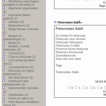
Afrodisiaca voor hogere
Ca
prestaties in de liefde (
1
)
Tags
Algemene organisaties
(
1
)
Algemene Wieler
paginas (
1
)
Artikelen (
6
)
Fietsroutes ItaliÃ«
Baanrenners (
1
)
Fietsroutes Italië
Belga Nieuws Journaal
(
1
)
De Destra Po fietsroute
Bergen en
Fietsroute naar Venetië
beklimmingen (
1
)
Fietsroute Valsugana
Blogs (
1
)
Fietsroutes in Italië
Bonden, Comité
Florence-Rome fietsroute
Federaties (
5
)
Reitsma's Romeroute
Carnaval (
1
)
Zonnefietsroute
Chat en discussie (
1
)
meer info over italië
CQ Cycling Quotient
Top (
1
)
Tags
Cyclosportieven (
1
)
Discricten en regios
Fietsroutes Italië
Nederland (
1
)
Een fiets kiezen (
1
)
Elektrische fiets
18-03-2
oplaadpunten (
1
)
Evenementen speciaal
0
1
2
3
4
(
1
)
Ca
T
Fabrikanten (
1
)
Feiten en cijfers (
1
)
Fiets Nieuws Headlines
Yahoo (
0
)