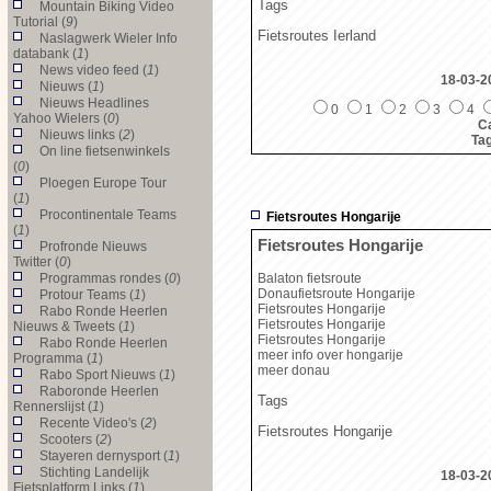
Tags
Mountain Biking Video
Tutorial (
9
)
Fietsroutes Ierland
Naslagwerk Wieler Info
databank (
1
)
News video feed (
1
)
18-03-2
Nieuws (
1
)
Nieuws Headlines
0
1
2
3
4
Yahoo Wielers (
0
)
Ca
Nieuws links (
2
)
Ta
On line fietsenwinkels
(
0
)
Ploegen Europe Tour
(
1
)
Procontinentale Teams
Fietsroutes Hongarije
(
1
)
Fietsroutes Hongarije
Profronde Nieuws
Twitter (
0
)
Programmas rondes (
0
)
Balaton fietsroute
Donaufietsroute Hongarije
Protour Teams (
1
)
Fietsroutes Hongarije
Rabo Ronde Heerlen
Fietsroutes Hongarije
Nieuws & Tweets (
1
)
Fietsroutes Hongarije
Rabo Ronde Heerlen
meer info over hongarije
Programma (
1
)
meer donau
Rabo Sport Nieuws (
1
)
Raboronde Heerlen
Tags
Rennerslijst (
1
)
Recente Video's (
2
)
Fietsroutes Hongarije
Scooters (
2
)
Stayeren dernysport (
1
)
Stichting Landelijk
18-03-2
Fietsplatform Links (
1
)