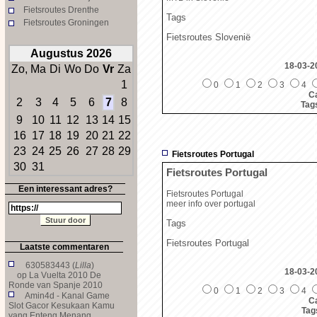
Fietsroutes Drenthe
Tags
Fietsroutes Groningen
Fietsroutes Slovenië
Augustus 2026
18-03-2
Zo,
Ma
Di
Wo
Do
Vr
Za
1
0
1
2
3
4
Ca
2
3
4
5
6
7
8
Tag
9
10
11
12
13
14
15
16
17
18
19
20
21
22
23
24
25
26
27
28
29
Fietsroutes Portugal
30
31
Fietsroutes Portugal
Een interessant adres?
Fietsroutes Portugal
meer info over portugal
Tags
Fietsroutes Portugal
Laatste commentaren
630583443 (
Lilla
)
18-03-2
op
La Vuelta 2010 De
Ronde van Spanje 2010
0
1
2
3
4
Amin4d - Kanal Game
Ca
Slot Gacor Kesukaan Kamu
Tag
yang Enteng Menang