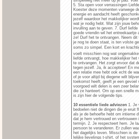
simpelweg niet meer op je pad. Voel 
5. Sta open voor verrassingen Lief
Koester deze momenten vanwege de s
energie en aandacht heeft geschonke
jezelf waardoor het makkelijker word
wat je nodig hebt. Wat zijn jouw b
invulling aan te geven. 7. Durf liefd
goede vriendin wil het entreekaartje
ze! Durf het te ontvangen. Neem di
je nog te doen staat, is ten volste g
soms zo simpel. Een kort en krachtig 
voelt misschien nog wat ongemakkelij
liefde ontvangt, hoe makkelijker het
te ontvangen. Het zorgt ervoor dat de
tegen jezelf. Ja, ik accepteer! En m
een relatie mee hebt ook echt de war
of je voor altijd bij diegene wilt blij
toekomst heeft, geeft je een gevoel 
voorgoed wilt delen is een zeer bela
die ze hanteert. Om op een snelle man
is zijn hier de volgende tips.
10 essentiele liede adviezen
1. Je 
bedoelen niet de dingen die je eruit 
als je de behoefte hebt om intieme d
dat je hem vertrouwd en vertrouwen i
termijn. 2. Je respecteert hem. Je l
persoon te veranderen. Er zullen waar
het dagelijks leven. Misschien is de 
lelijke lievelings t-shirt, of het sys