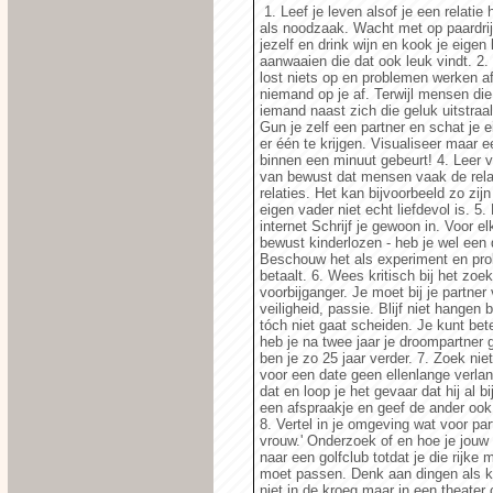
1. Leef je leven alsof je een relati
als noodzaak. Wacht met op paardrij
jezelf en drink wijn en kook je eigen
aanwaaien die dat ook leuk vindt. 2
lost niets op en problemen werken af
niemand op je af. Terwijl mensen die
iemand naast zich die geluk uitstraal
Gun je zelf een partner en schat je e
er één te krijgen. Visualiseer maar ee
binnen een minuut gebeurt! 4. Leer 
van bewust dat mensen vaak de rela
relaties. Het kan bijvoorbeeld zo zijn
eigen vader niet echt liefdevol is. 5
internet Schrijf je gewoon in. Voor 
bewust kinderlozen - heb je wel een d
Beschouw het als experiment en probe
betaalt. 6. Wees kritisch bij het z
voorbijganger. Je moet bij je partne
veiligheid, passie. Blijf niet hangen
tóch niet gaat scheiden. Je kunt bet
heb je na twee jaar je droompartner 
ben je zo 25 jaar verder. 7. Zoek ni
voor een date geen ellenlange verlangli
dat en loop je het gevaar dat hij al b
een afspraakje en geef de ander ook 
8. Vertel in je omgeving wat voor par
vrouw.' Onderzoek of en hoe je jouw 
naar een golfclub totdat je die rijke
moet passen. Denk aan dingen als kar
niet in de kroeg maar in een theater o