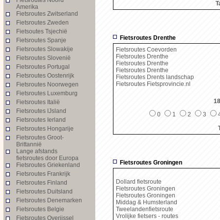
T
Amerika
Fietsroutes Zwitserland
Fietsroutes Zweden
Fietsoutes Tsjechië
Fietsroutes Drenthe
Fietsroutes Spanje
Fietsroutes Slowakije
Fietsroutes Coevorden
Fietsroutes Drenthe
Fietsroutes Slovenië
Fietsroutes Drenthe
Fietsroutes Portugal
Fietsroutes Drenthe
Fietsroutes Oostenrijk
Fietsroutes Drents landschap
Fietsroutes Fietsprovincie.nl
Fietsroutes Noorwegen
Fietsroutes Luxemburg
18
Fietsroutes Italië
Fietsroutes IJsland
0
1
2
3
Fietsroutes Ierland
Fietsroutes Hongarije
Fietsroutes Groot-
Brittannië
Lange afstands
fietsroutes door Europa
Fietsroutes Groningen
Fietsroutes Griekenland
Fietsroutes Frankrijk
Dollard fietsroute
Fietsroutes Finland
Fietsroutes Groningen
Fietsroutes Duitsland
Fietsroutes Groningen
Fietsroutes Denemarken
Middag & Humsterland
Fietsroutes Belgie
Tweelandenfietsroute
Vrolijke fietsers - routes
Fietsroutes Overijssel