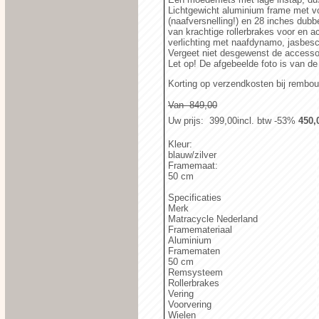
Lichtgewicht aluminium frame met vo
(naafversnelling!) en 28 inches dub
van krachtige rollerbrakes voor en 
verlichting met naafdynamo, jasbes
Vergeet niet desgewenst de accessoir
Let op! De afgebeelde foto is van de
Korting op verzendkosten bij rembo
Van  849,00
Uw prijs
:  399,00
incl. btw
-53%
 450,
Kleur:
blauw/zilver
Framemaat:
50 cm
Specificaties
Merk
Matracycle Nederland
Framemateriaal
Aluminium
Framematen
50 cm
Remsysteem
Rollerbrakes
Vering
Voorvering
Wielen