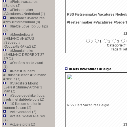
#Fiets #vacatures
#Belgie (
1
)
#Fietsenmaker
#Vacatures #Nederland (
1
)
RSS Fietsenmaker Vacatures Nederl
#freelance #vacatures
#zzp #internationaal (
0
)
#Fietsenmaker #Vacatures #Neder
#liefde Love Top 50 Tips
(
0
)
13
#Moederfiets #
SHIMANO #NEXUS
0
1
2
3
#3Speed #
Categorie
:#
ROLLERBRAKES (
1
)
Tags
:#Fie
#Mountainbike
#SHIMANO DEORE XT 27
SP (
1
)
#Opafiets basic zwart
(
1
)
#Fiets #vacatures #Belgie
#Phat #Tsunami
#Cruiser #Beach #Shimano
#Nexus (
1
)
#Stadsfiets Mount
Everest Sturmey Archer 3
Man (
1
)
#Superdegelijke #opa
#fiets met dubbele buis (
1
)
10 tips om sneller te
RSS Fiets Vacatures Belgie
kunnen fietsen (
1
)
Actievoordeel (
1
)
Actueel Wieler Nieuws
(
1
)
Actuele profs (
1
)
13