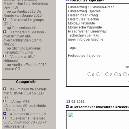
Fietsoutes TsjechiÃ«
Maxwin Hari Ini di Indonesia
Elberadweg Cuxhaven-Praag
(
Amin4d
)
Elberadweg Tsjechië
op
La Vuelta 2010 De
Fietsen naar Praag
Ronde van Spanje 2010
Fietsroutes Tsjechië
Bike rental for groups
Moldau fietsroute
(
Tim
)
Moravische Wijnroute
op
Fietsverhuur Nl
Praag Wenen Greenway
Kamperen bij de boer -
Tschechien per Rad
overzicht van alle
meer info over tsjechië
overnachtigingen (
Jarno
Nijzing
)
Tags
op
Stichting Landelijk
Fietsplatform Links
Fietsoutes Tsjechië
Vuelta e.a. (
Eef
Hübbers
)
op
Vuelta a España 2010
18
course CG
0
1
2
3
Categorieën
#Aluminium #Racefiets
met SHIMANO 14 SPEED
(
1
)
#Arrow MTB
13-02-2012
#Aluminium #Crosshybride
#Fietsenmaker #Vacatures #Nederl
#Shimano (
1
)
#Batavus #Gabana (
0
)
#Elektrische Fiets met
36V Lithium voor 70 - 80 km
fietsplezier (
1
)