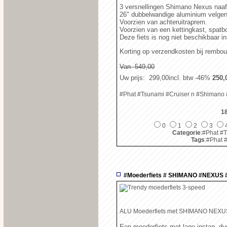
3 versnellingen Shimano Nexus naafv
26" dubbelwandige aluminium velgen
Voorzien van achteruitraprem.
Voorzien van een kettingkast, spatb
Deze fiets is nog niet beschikbaar in 
Korting op verzendkosten bij rembo
Van  549,00
Uw prijs
:  299,00
incl. btw
-46%
 250,
#Phat #Tsunami #Cruiser n #Shimano
1
0
1
2
3
Categorie
:#Phat #
Tags
:#Phat 
#Moederfiets # SHIMANO #NEXUS
ALU Moederfiets met SHIMANO NEX
Een moederfiets met lage instap, dus