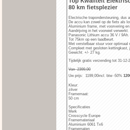
Top Kwaliteit Elektris
80 km fietsplezier
Electrische trapondersteuning, dus alt
De accu kan zowel op de fiets als lo
Aluminium frame, met voorvering en
Aandrijving in het voorwiel verwerkt.
Panasonic Lithium accu 36 V / 9Ah.
Tot 75km op een laadbeurt.
Met verstelbaar stuur voor optimaal r
Compleet met gesloten kettingkast,
Gewicht: +/- 27 kg.
Tijdelijk gratis verzending tot 31-1
Van  2399,00
Uw prijs
:  1199,00
incl. btw
-50%
 12
Kleur:
zilver
Framemaat:
50 cm
Specificaties
Merk
Crosscycle Europe
Framemateriaal
Aluminium 6061 Tx6
Framematen