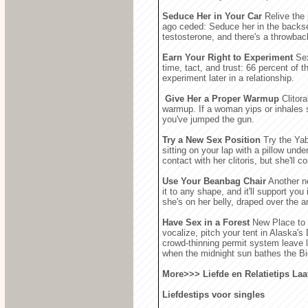
Seduce Her in Your Car
Relive the 
ago ceded: Seduce her in the backseat 
testosterone, and there's a throwback
Earn Your Right to Experiment
Sex
time, tact, and trust: 66 percent of
experiment later in a relationship.
Give Her a Proper Warmup
Clitora
warmup. If a woman yips or inhales 
you've jumped the gun.
Try a New Sex Position
Try the Yab
sitting on your lap with a pillow unde
contact with her clitoris, but she'll c
Use Your Beanbag Chair
Another ne
it to any shape, and it'll support 
she's on her belly, draped over the a
Have Sex in a Forest
New Place to H
vocalize, pitch your tent in Alaska'
crowd-thinning permit system leave li
when the midnight sun bathes the Big
More>>> Liefde en Relatietips
Laa
Liefdestips voor singles