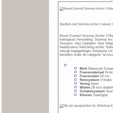
Stadfiets met Sturmey Archer 3 spee
Mount Everest Sturmey Archer 3 Man
kettingkast Versnelling: Sturmey A
Stuurpen: Vast Zadelpen: Vast Velge
Naafdynamo Verlichting achter: Batte
stevige bagagedrager, fietspomp Let
bestellen onder de categorie "access
Merk
Matracyle Europ
Framemateriaal
Hi-te
Framematen
54 cm
Remsysteem
V-brake
Vering
Geen
Wielen
28 inch dubbe
Schakelsysteem
Stur
Kleuren
Zwart/grijs