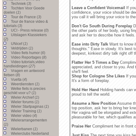
Techniek (
3
)
Leave a Confident Voicemail
If yo
Tochten Voor Goede
confidence, your voice should be de
doelen (
1
)
you call it will bring your voice to the
Tour de France (
3
)
Tour de france video &
tutorials (
3
)
Don't Go South During Foreplay
Du
UCI - Press release (
0
)
the other parts of her body, using fin
Uitslagen Klassiekers
and ask her to describe how it feels.
(
2
)
UNicef (
1
)
Ease into Dirty Talk
Want to know if 
Veldrijden (
1
)
thoughts." Ease in slowly. It's best t
Video fiets humor (
6
)
deepest, kinkiest dirty talk right off t
Video Reportages (
8
)
Video tutorials,video
Flatter Her 5 Times a Day
Compliment
handleidingen (
27
)
appreciated, and closer to you. And 
Vragen en antwoord
she'll feel.
fietsen (
8
)
Shop for Cologne She Likes
If you
Vuelta (
4
)
It's a form of foreplay.
Weerdiensten (
1
)
Welke fiets is precies
Hold Her Hand
Holding hands can wo
geschikt voor u? (
1
)
proud to tell the world.
Wieler Archief (
1
)
Wieler forums (
1
)
Assume a New Position
Assume the
Wieler Startpaginas (
1
)
top position, ask her to bring her kn
Wieler Training (
1
)
Her vagina will be elongated and ext
Wieler video (
4
)
pleasurable for her, which qualifies a
Wielerarrangementen
(
1
)
Praise Her
Compliment her in front o
Wielerbanen (
1
)
Wielerclubs Nederland
Just Kiss
The next time you kiss her