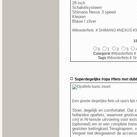
28 inch
Schakelsysteem
Shimano Nexus 3 speed
Kleuren
Blauw / zilver
#Moederfiets # SHIMANO #NEXUS 
1
0
1
2
3
Categorie
:#Moederfiet
Tags
:#Moederfiets 
Superdegelijke #opa #fiets met dub
Een goede degelijke fiets uit opa's tijd
Stoer, degelijk en comfortabel. Dat 
hollandse opafiets, waarmee grootva
cm) in Hi-tensile uitvoering voor ex
(optioneel) om er een complete tran
gesloten kettingkast.Terugtraprem, v
Vergeet niet desgewenst de accessoire