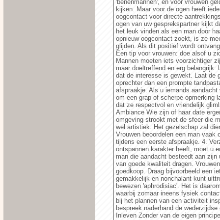
'benenmannen', en voor vrouwen geld
kijken. Maar voor de ogen heeft ied
oogcontact voor directe aantrekkingsk
ogen van uw gesprekspartner kijkt d
het leuk vinden als een man door ha
opnieuw oogcontact zoekt, is ze mee
glijden. Als dit positief wordt ontva
Een tip voor vrouwen: doe alsof u zich 
Mannen moeten iets voorzichtiger zi
maar doeltreffend en erg belangrijk:
dat de interesse is gewekt. Laat de 
oprechter dan een prompte tandpasta
afspraakje. Als u iemands aandacht w
om een grap of scherpe opmerking l
dat ze respectvol en vriendelijk glim
Ambiance Wie zijn of haar date erg
omgeving strookt met de sfeer die m
wel artistiek. Het gezelschap zal die
Vrouwen beoordelen een man vaak op 
tijdens een eerste afspraakje. 4. Ver
ontspannen karakter heeft, moet u e
man die aandacht besteedt aan zijn 
van goede kwaliteit dragen. Vrouwen 
goedkoop. Draag bijvoorbeeld een ie
gemakkelijk en nonchalant kunt uit
bewezen 'aphrodisiac'. Het is daaro
waarbij zomaar ineens fysiek contact
bij het plannen van een activiteit in
bespreek naderhand de wederzijdse e
Inleven Zonder van de eigen principe