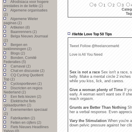
Afrodisiaca voor hogere
0
1
2
3
prestaties in de liefde (
1
)
Categ
Algemene organisaties
Tag
(
1
)
Algemene Wieler
paginas (
1
)
Artikelen (
6
)
Baanrenners (
1
)
#liefde Love Top 50 Tips
Belga Nieuws Journaal
(
1
)
Bergen en
Tweet
Follow @freelancemarkt
beklimmingen (
1
)
Blogs (
1
)
Love is All You Need
Bonden, Comité
Federaties (
5
)
Carnaval (
1
)
Chat en discussie (
1
)
Sex is not a race
Sex isn't a race, 
CQ Cycling Quotient
belly. Make a mental circle 2 inches 
Top (
1
)
while you kiss, lick, and caress.
Cyclosportieven (
1
)
Discricten en regios
Give a woman plenty of Time
If yo
Nederland (
1
)
early. A woman won't want sex if she
Een fiets kiezen (
1
)
reach orgasm.
Elektrische fiets
oplaadpunten (
1
)
Grunts are Better Than Nothing
She
Evenementen speciaal
her a verbal response. Even apprecia
(
1
)
Fabrikanten (
1
)
Vary the Stimulation
When you're al
Feiten en cijfers (
1
)
down pelvic pressure against her clit
Fiets Nieuws Headlines
Yahoo (
0
)