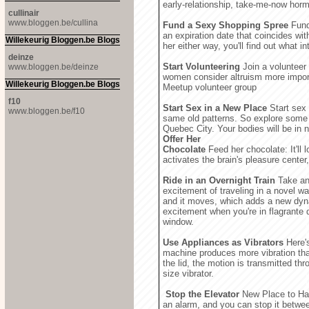
early-relationship, take-me-now hor
cullinair
www.bloggen.be/cullina
Fund a Sexy Shopping Spree
Fund 
an expiration date that coincides with
Willekeurig Bloggen.be Blogs
her either way, you'll find out what in
deinze
Start Volunteering
Join a volunteer
www.bloggen.be/deinze
women consider altruism more import
Willekeurig Bloggen.be Blogs
Meetup volunteer group
f10
Start Sex in a New Place
Start sex 
www.bloggen.be/f10
same old patterns. So explore some
Quebec City. Your bodies will be in ne
Offer Her
Chocolate
Feed her chocolate: It'll 
activates the brain's pleasure center,
Ride in an Overnight Train
Take an 
excitement of traveling in a novel w
and it moves, which adds a new dyna
excitement when you're in flagrante d
window.
Use Appliances as Vibrators
Here's
machine produces more vibration tha
the lid, the motion is transmitted thr
size vibrator.
Stop the Elevator
New Place to Have
an alarm, and you can stop it betwee