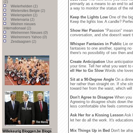
(
1
)
primarily as a means to an end to a
Wielerhelden (
1
)
a way to monitor the status of the re
Wielersites Belgie (
1
)
Wielerspelen (
1
)
Keep the Lights Low
One of the big
Wielervaria (
1
)
Keep the lights low. A candle? Perfec
Wielren nieuws
internationaal (
1
)
Show Her Passion
"Passion" means 
Wielrennen Nieuws (
0
)
conversation, and she doesn't want t
Wielrenners Yahoo (
0
)
Zesdaagsen (
1
)
Whisper Fantasies in Public
Lie on
fantasies to one another, sparing no d
there's no possibility of sex then and
Create Anticipation
Use anticipation
your time. Tell her what you want to
ell Her to Go Slow
Words she loves t
Sit at a 90-Degree Angle
On a dinner
her rather than straight on. If she sits
toward her from the waist, which will
Don't Agree to Disagree
When you an
Agreeing to disagree shuts down th
less comfortable she feels communicat
Ask Her for a Kissing Lesson
Ask h
let her do all the work. It's education
Mix Things Up in Bed
Don't be afra
Willekeurig Bloggen.be Blogs