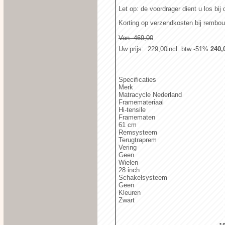
Let op: de voordrager dient u los bij d
Korting op verzendkosten bij rembo
Van  469,00
Uw prijs
:  229,00
incl. btw
-51%
 240,
Specificaties
Merk
Matracycle Nederland
Framemateriaal
Hi-tensile
Framematen
61 cm
Remsysteem
Terugtraprem
Vering
Geen
Wielen
28 inch
Schakelsysteem
Geen
Kleuren
Zwart