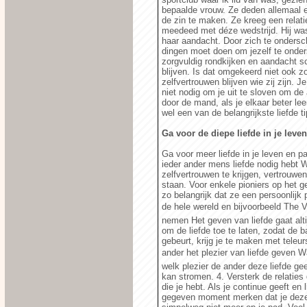
bepaalde vrouw. Ze deden allemaal e
de zin te maken. Ze kreeg een relat
meedeed met déze wedstrijd. Hij was 
haar aandacht. Door zich te ondersch
dingen moet doen om jezelf te onde
zorgvuldig rondkijken en aandacht s
blijven. Is dat omgekeerd niet ook
zelfvertrouwen blijven wie zij zijn. J
niet nodig om je uit te sloven om de 
door de mand, als je elkaar beter lee
wel een van de belangrijkste liefde ti
Ga voor de diepe liefde in je leven
Ga voor meer liefde in je leven en p
ieder ander mens liefde nodig hebt W
zelfvertrouwen te krijgen, vertrouwe
staan. Voor enkele pioniers op het ge
zo belangrijk dat ze een persoonlij
de hele wereld en bijvoorbeeld The 
nemen Het geven van liefde gaat alti
om de liefde toe te laten, zodat de b
gebeurt, krijg je te maken met teleur
ander het plezier van liefde geven 
welk plezier de ander deze liefde geef
kan stromen. 4. Versterk de relaties 
die je hebt. Als je continue geeft en
gegeven moment merken dat je deze 