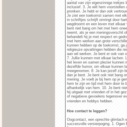
aantal van zijn eigenzinnige trekjes 
inclusief. 3. Je wilt hem voorstellen
pronken. Je hebt er dan ook vertrouwe
Je ziet een toekomst samen met elk
in schriftjes schrijft omringt door ha
wegdroomt en een leven met elkaar vo
bent niet bang om het met hem oneens 
neemt, als je een meningsverschil of 
behandelt hij je met respect en gedr
met hem werken aan grote verschillen
kunnen hebben op de toekomst, ga je 
religieuze opvattingen hebben die n
aan wil werken. Je bent er ook van o
7. Jullie kunnen met elkaar lachen. 
het leven en samen plezier kunnen m
dezelfde humor, om elkaar kunnen la
meegenomen. 8. Je kan jezelf zijn bi
dan je bent. Je bent ook niet bang o
mening. Je voelt je bij hem op je gem
hem te zijn en tijd met hem door te 
afhankelijk van hem. 10. Je bent nie
hij uitgaat met vrienden of in het g
of negatieve gevoelens tegenover even
vrienden en hobbys hebben.
Hoe contact te leggen?
Oogcontact, een oprechte glimlach e
succesvolle versierpoging. 1. Ogen 