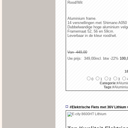
Rood/Wit
Aluminium frame.
14 versnellingen met Shimano A050
Dubbelwandige hoge aluminium velge
Framemaat 52, 56 en 59cm.
Leverbaar in de kleur rood/wit.
Van  449,00
Uw prijs
:  349,00
incl. btw
-22%
 100,
1
0
1
2
3
Categorie
:#Alum
Tags
:#Alumini
#Elektrische Fiets met 36V Lithium v