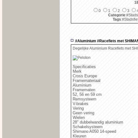
1
0
1
2
3
Categorie
:#Stads
Tags
:#Stadsfi
#Aluminium #Racefiets met SHIM
Degelijke Aluminium Racefiets met 
Specificaties
Merk
Cross Europe
Framemateriaal
Aluminium
Framematen
52, 56 en 59 cm
Remsysteem
V-brakes
Vering
Geen vering
Wielen
28" dubbelwandig aluminium
Schakelsysteem
Shimano A050 14-speed
Kleuren