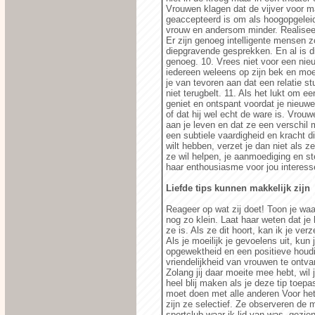
Vrouwen klagen dat de vijver voor m
geaccepteerd is om als hoogopgeleid
vrouw en andersom minder. Realiseer
Er zijn genoeg intelligente mensen z
diepgravende gesprekken. En al is d
genoeg. 10. Vrees niet voor een nieuw
iedereen weleens op zijn bek en moet 
je van tevoren aan dat een relatie st
niet terugbelt. 11. Als het lukt om ee
geniet en ontspant voordat je nieuw
of dat hij wel echt de ware is. Vro
aan je leven en dat ze een verschil
een subtiele vaardigheid en kracht d
wilt hebben, verzet je dan niet als z
ze wil helpen, je aanmoediging en st
haar enthousiasme voor jou interesses
Liefde tips kunnen makkelijk zijn
Reageer op wat zij doet! Toon je waar
nog zo klein. Laat haar weten dat j
ze is. Als ze dit hoort, kan ik je ve
Als je moeilijk je gevoelens uit, kun
opgewektheid en een positieve houdi
vriendelijkheid van vrouwen te ontva
Zolang jij daar moeite mee hebt, wil 
heel blij maken als je deze tip toep
moet doen met alle anderen Voor het 
zijn ze selectief. Ze observeren de
sportclub waar ik lid van was, gezi