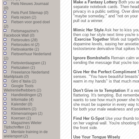
Make a Fantasy Lottery
Both you an
Fiets Nieuws Journaal
separate notebook cards. Then head
(
0
)
privacy in a public setting. Over din
Fiets Punt Sitemap (
0
)
"maybe someday," and "not on your l
Fiets reizen (
1
)
pull out a winner.
Fietsen voor goed doel
(
2
)
Mimic Her Style
Ask her to kiss you
Fietsmagazine's
then cop her style next time you're s
Facebook Wall (
0
)
Exercise Together
Work out together
Fietsroutes (
28
)
dopamine levels, easing her anxieti
Fietsroutes nl (
2
)
testosterone derivative that spikes 
Fietsvakantie (
1
)
Fietsverhuur Nederland
Ignore Bombshells
Remain calm whe
(
1
)
sending the message that you're too
Fietsvierdaagsen (
1
)
Fietszaken (
1
)
Give Her the Perfect Compliment
T
Freeelance Nederland
senses. "You have beautiful breasts"
Marktplaats (
0
)
warm in my hands" is that much mor
Giro d`Italia (
1
)
Google Tools
Wielrenliefhebbers (
1
)
Don't Give in to Temptation
If a wo
Handleidingen (
2
)
flattering. It's tempting. But rememb
Informatie (
4
)
wants to see how much power she hol
Kalender (
0
)
she must be superior in every way t
Klassiekers (
1
)
for both your male weakness and your
Klimervaringen (
1
)
Koersen (
1
)
Find Her G-Spot
Use your thumb to 
Magazines Wieler
on her vaginal wall. You're shooting 
Tijdschriften (
1
)
the front side.
Mentale training in de
wielersport (
2
)
Use Your Tongue Wisely