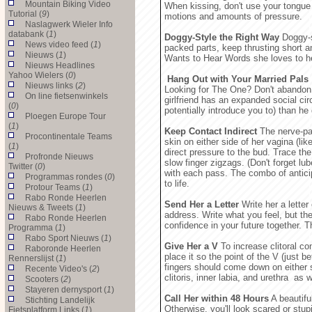
Mountain Biking Video
When kissing, don't use your tongue l
Tutorial (
9
)
motions and amounts of pressure.
Naslagwerk Wieler Info
databank (
1
)
Doggy-Style the Right Way
Doggy-st
News video feed (
1
)
packed parts, keep thrusting short a
Nieuws (
1
)
Wants to Hear Words she loves to he
Nieuws Headlines
Yahoo Wielers (
0
)
Hang Out with Your Married Pals
Nieuws links (
2
)
Looking for The One? Don't abandon y
On line fietsenwinkels
girlfriend has an expanded social c
(
0
)
potentially introduce you to) than he
Ploegen Europe Tour
(
1
)
Keep Contact Indirect
The nerve-pac
Procontinentale Teams
skin on either side of her vagina (l
(
1
)
direct pressure to the bud. Trace the
Profronde Nieuws
slow finger zigzags. (Don't forget lu
Twitter (
0
)
with each pass. The combo of anticip
Programmas rondes (
0
)
to life.
Protour Teams (
1
)
Rabo Ronde Heerlen
Send Her a Letter
Write her a letter
Nieuws & Tweets (
1
)
address. Write what you feel, but th
Rabo Ronde Heerlen
confidence in your future together. Th
Programma (
1
)
Rabo Sport Nieuws (
1
)
Give Her a V
To increase clitoral co
Raboronde Heerlen
place it so the point of the V (just b
Rennerslijst (
1
)
fingers should come down on either s
Recente Video's (
2
)
clitoris, inner labia, and urethra as 
Scooters (
2
)
Stayeren dernysport (
1
)
Call Her within 48 Hours
A beautifu
Stichting Landelijk
Otherwise, you'll look scared or stup
Fietsplatform Links (
1
)