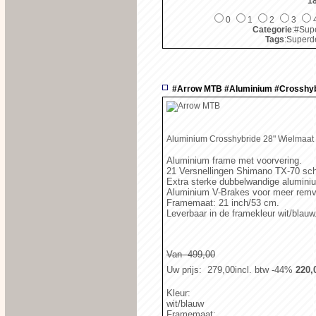
1
0
1
2
3
Categorie
:#Supe
Tags
:Superde
#Arrow MTB #Aluminium #Crosshy
Aluminium Crosshybride 28" Wielmaat
Aluminium frame met voorvering.
21 Versnellingen Shimano TX-70 sc
Extra sterke dubbelwandige alumin
Aluminium V-Brakes voor meer rem
Framemaat: 21 inch/53 cm.
Leverbaar in de framekleur wit/blauw
Van  499,00
Uw prijs
:  279,00
incl. btw
-44%
 220,
Kleur:
wit/blauw
Framemaat: