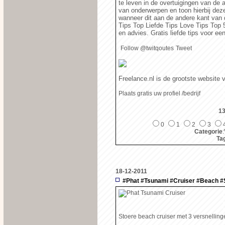
te leven in de overtuigingen van de an
van onderwerpen en toon hierbij dez
wanneer dit aan de andere kant van d
Tips Top Liefde Tips Love Tips Top
en advies. Gratis liefde tips voor e
Follow @twitqoutes
Tweet
Freelance.nl is de grootste website
Plaats gratis uw profiel /bedrijf
13
0
1
2
3
Categorie
:
Ta
18-12-2011
#Phat #Tsunami #Cruiser #Beach 
Stoere beach cruiser met 3 versnelli