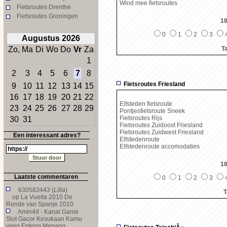
Wind mee fietsroutes
Fietsroutes Drenthe
Fietsroutes Groningen
18
0
1
2
3
Augustus 2026
Zo,
Ma
Di
Wo
Do
Vr
Za
T
1
2
3
4
5
6
7
8
Fietsroutes Friesland
9
10
11
12
13
14
15
16
17
18
19
20
21
22
Elfsteden fietsroute
23
24
25
26
27
28
29
Pontjesfietsroute Sneek
Fietsroutes Rijs
30
31
Fietsroutes Zuidoost Friesland
Fietsroutes Zuidwest Friesland
Een interessant adres?
Elfstedenroute
Elfstedenroute accomodaties
18
Laatste commentaren
0
1
2
3
630583443 (
Lilla
)
T
op
La Vuelta 2010 De
Ronde van Spanje 2010
Amin4d - Kanal Game
Slot Gacor Kesukaan Kamu
yang Enteng Menang