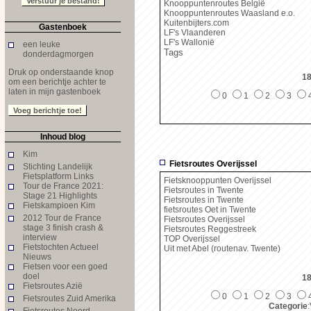
Knooppuntenroutes België
Knooppuntenroutes Waasland e.o.
Kuitenbijters.com
Gastenboek
LF's Vlaanderen
LF's Wallonië
een leuke
Tags
donderdagmorgen
Druk op onderstaande knop
18
om een berichtje achter te
laten in mijn gastenboek
0
1
2
3
Inhoud blog
Kim
Fietsroutes Overijssel
Stichting Landelijk
Fietsplatform Links
Fietsknooppunten Overijssel
Tour de France 2021:
Fietsroutes in Twente
Stage 21 Highlights
Fietsroutes in Twente
Fietskampioen Kim
fietsroutes Oet in Twente
2012 Tour de France
Fietsroutes Overijssel
stage 3 finish crash &
Fietsroutes Reggestreek
interview
TOP Overijssel
Fietstochten Actueel
Uit met Abel (routenav. Twente)
Nieuws
Fietsen voor een goed
doel
18
Fietsroutes Azië
0
1
2
3
Fietsroutes Zuid Amerika
Categorie
:
Fietsroutes Noord