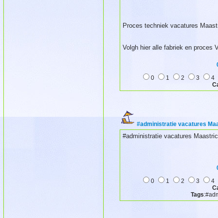
Proces techniek vacatures Maastr
Volgh hier alle fabriek en proces
0
1
2
3
4
C
#administratie vacatures Maa
#administratie vacatures Maastric
0
1
2
3
4
C
Tags
:#adm