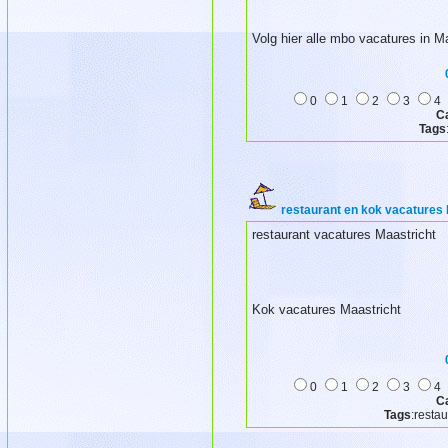
Volg hier alle mbo vacatures in M
0
1
2
3
4
C
Tags
restaurant en kok vacatures 
restaurant vacatures Maastricht
Kok vacatures Maastricht
0
1
2
3
4
C
Tags
:resta