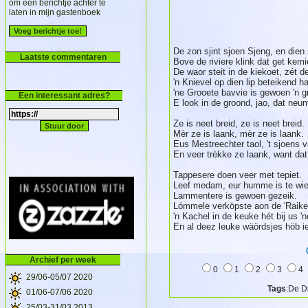
om een berichtje achter te
laten in mijn gastenboek
De zon sjint sjoen Sjeng, en dien 
Laatste commentaren
Bove de riviere klink dat get kemi
De waor steit in de kiekoet, zét 
'n Knievel op dien lip beteikend h
'ne Grooete bavvie is gewoen 'n g
Een interessant adres?
E look in de groond, jao, dat neum
Ze is neet breid, ze is neet breid.
Mèr ze is laank, mèr ze is laank.
Eus Mestreechter taol, 't sjoens 
En veer trèkke ze laank, want dat
Tappesere doen veer met tepiet.
Leef medam, eur humme is te wie
Lammentere is gewoen gezeik.
Lómmele verköpste aon de 'Raike'
'n Kachel in de keuke hét bij us 'n
En al deez leuke wäördsjes höb iec
Archief per week
0
1
2
3
4
29/06-05/07 2020
Tags
:De D
01/06-07/06 2020
25/03-31/03 2013