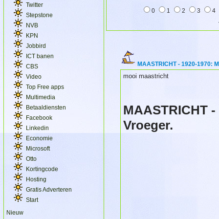
Twitter
0
1
2
3
4
Stepstone
NVB
KPN
Jobbird
ICT banen
MAASTRICHT - 1920-1970: Ma
CBS
mooi maastricht
Video
Top Free apps
Multimedia
MAASTRICHT - 1
Betaaldiensten
Facebook
Vroeger.
Linkedin
Economie
Microsoft
Otto
Kortingcode
Hosting
Gratis Adverteren
Start
Nieuw