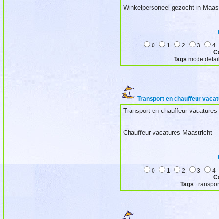
Winkelpersoneel gezocht in Maast
0
1
2
3
4
C
Tags
:mode detai
Transport en chauffeur vacat
Transport en chauffeur vacatures
Chauffeur vacatures Maastricht
0
1
2
3
4
C
Tags
:Transpor