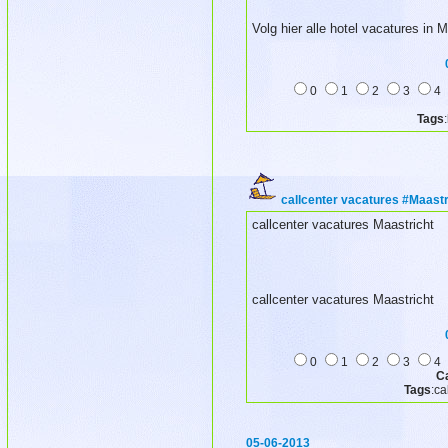
Volg hier alle hotel vacatures in M
0
1
2
3
4
Tags
callcenter vacatures #Maastr
callcenter vacatures Maastricht
callcenter vacatures Maastricht
0
1
2
3
4
C
Tags
:ca
05-06-2013