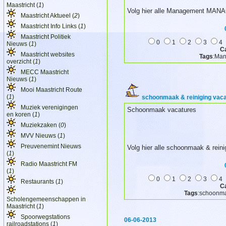
Maastricht (
1
)
Volg hier alle Management MANAG
Maastricht Aktueel (
2
)
Maastricht Info Links (
1
)
Maastricht Politiek
0
1
2
3
4
Nieuws (
1
)
C
Maastricht websites
Tags
:Man
overzicht (
1
)
MECC Maastricht
Nieuws (
1
)
Mooi Maastricht Route
(
1
)
schoonmaak & reiniging vaca
Muziek verenigingen
Schoonmaak vacatures
en koren (
1
)
Muziekzaken (
0
)
MVV Nieuws (
1
)
Preuvenemint Nieuws
Volg hier alle schoonmaak & reini
(
1
)
Radio Maastricht FM
(
1
)
0
1
2
3
4
Restaurants (
1
)
C
Tags
:schoonma
Scholengemeenschappen in
Maastricht (
1
)
Spoorwegstations
06-06-2013
railroadstations (
1
)