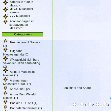
Kamers te huur in
Maastricht
MECC Maastricht
Nieuws
VVV Maastricht
Koopzondagen en
koopavonden
Maastricht
Categorieën
Preuvenemint Nieuws
(
1
)
Uitgaans
Nieuwsagenda (
0
)
#Maastricht #Limburg
Vakantiehuizen Aanbieding
(
1
)
Actueel Maastricht
Nieuws (
1
)
Alarmeringen
Maastricht p2000 (
1
)
Andre Rieu (
2
)
Andre Rieu Wereld
Nieuws (
1
)
Boeken CD DVD (
4
)
0
1
2
3
4
Bonnefantenmusem (
1
)