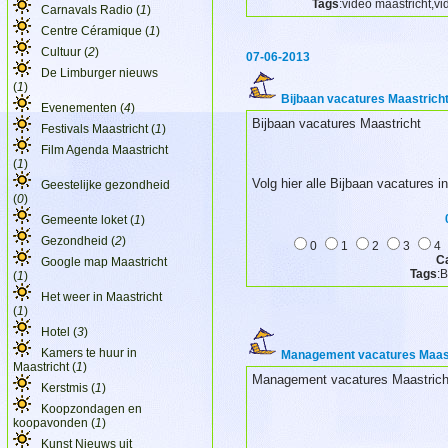
Tags
:video maastricht,vi
Carnavals Radio (
1
)
Centre Céramique (
1
)
Cultuur (
2
)
07-06-2013
De Limburger nieuws
(
1
)
Bijbaan vacatures Maastrich
Evenementen (
4
)
Bijbaan vacatures Maastricht
Festivals Maastricht (
1
)
Film Agenda Maastricht
(
1
)
Volg hier alle Bijbaan vacatures i
Geestelijke gezondheid
(
0
)
Gemeente loket (
1
)
Gezondheid (
2
)
0
1
2
3
4
C
Google map Maastricht
Tags
:B
(
1
)
Het weer in Maastricht
(
1
)
Hotel (
3
)
Kamers te huur in
Management vacatures Maast
Maastricht (
1
)
Management vacatures Maastrich
Kerstmis (
1
)
Koopzondagen en
koopavonden (
1
)
Kunst Nieuws uit