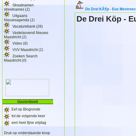
Straatnamen
De Drei KÃ¶p - Eus Mestreec
streetnames (
1
)
Uitgaans
De Drei Köp - E
Nieuwsagenda (
1
)
Vacaturebank (
26
)
Vastelaovend Nieuws
Maastricht (
1
)
Video (
6
)
VVV Maastricht (
1
)
Zoeken Search
Maastricht (
0
)
Gastenboek
Eef op Blogronde
tot de volgende keer
een heel fijne vrijdag
Druk op onderstaande knop