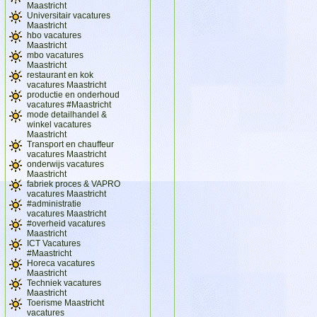
Maastricht
Universitair vacatures
Maastricht
hbo vacatures
Maastricht
mbo vacatures
Maastricht
restaurant en kok
vacatures Maastricht
productie en onderhoud
vacatures #Maastricht
mode detailhandel &
winkel vacatures
Maastricht
Transport en chauffeur
vacatures Maastricht
onderwijs vacatures
Maastricht
fabriek proces & VAPRO
vacatures Maastricht
#administratie
vacatures Maastricht
#overheid vacatures
Maastricht
ICT Vacatures
#Maastricht
Horeca vacatures
Maastricht
Techniek vacatures
Maastricht
Toerisme Maastricht
vacatures