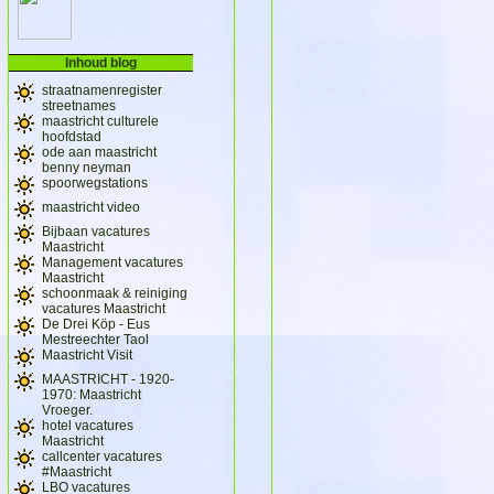
Inhoud blog
straatnamenregister
streetnames
maastricht culturele
hoofdstad
ode aan maastricht
benny neyman
spoorwegstations
maastricht video
Bijbaan vacatures
Maastricht
Management vacatures
Maastricht
schoonmaak & reiniging
vacatures Maastricht
De Drei Köp - Eus
Mestreechter Taol
Maastricht Visit
MAASTRICHT - 1920-
1970: Maastricht
Vroeger.
hotel vacatures
Maastricht
callcenter vacatures
#Maastricht
LBO vacatures