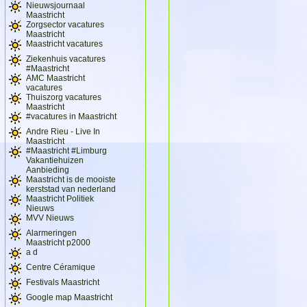
Nieuwsjournaal
Maastricht
Zorgsector vacatures
Maastricht
Maastricht vacatures
Ziekenhuis vacatures
#Maastricht
AMC Maastricht
vacatures
Thuiszorg vacatures
Maastricht
#vacatures in Maastricht
Andre Rieu - Live In
Maastricht
#Maastricht #Limburg
Vakantiehuizen
Aanbieding
Maastricht is de mooiste
kerststad van nederland
Maastricht Politiek
Nieuws
MVV Nieuws
Alarmeringen
Maastricht p2000
a d
Centre Céramique
Festivals Maastricht
Google map Maastricht