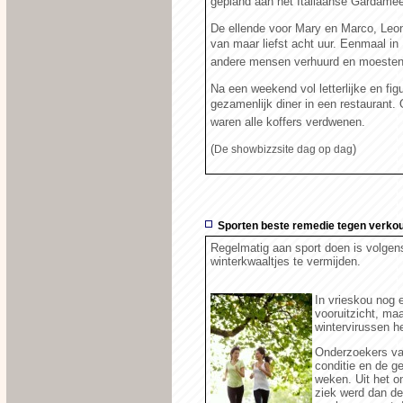
gepland aan het Italiaanse Gardamee
De ellende voor Mary en Marco, Leon
van maar liefst acht uur. Eenmaal in
andere mensen verhuurd en moesten 
Na een weekend vol letterlijke en fig
gezamenlijk diner in een restaurant.
waren alle koffers verdwenen.
(
)
De showbizzsite dag op dag
Sporten beste remedie tegen verko
Regelmatig aan sport doen is volge
winterkwaaltjes te vermijden.
In vrieskou nog e
vooruitzicht, m
wintervirussen h
Onderzoekers van
conditie en de g
weken. Uit het o
ziek werd dan de