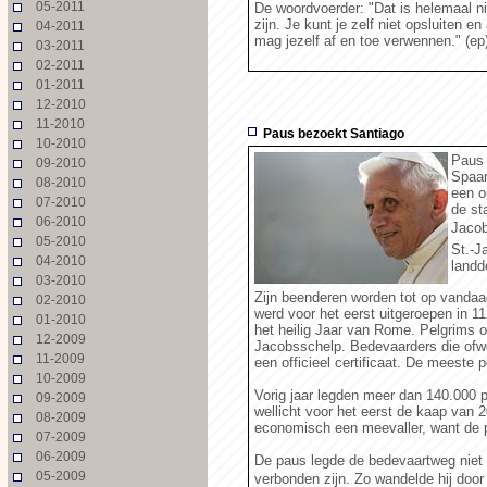
05-2011
De woordvoerder: "Dat is helemaal niet
zijn. Je kunt je zelf niet opsluiten en
04-2011
mag jezelf af en toe verwennen." (ep
03-2011
02-2011
01-2011
12-2010
11-2010
Paus bezoekt Santiago
10-2010
Paus 
09-2010
Spaan
08-2010
een o
07-2010
de st
06-2010
Jacob
05-2010
St.-J
04-2010
landd
03-2010
Zijn beenderen worden tot op vandaa
02-2010
werd voor het eerst uitgeroepen in 1
01-2010
het heilig Jaar van Rome. Pelgrims o
12-2009
Jacobsschelp. Bedevaarders die ofwe
11-2009
een officieel certificaat. De meeste 
10-2009
Vorig jaar legden meer dan 140.000 p
09-2009
wellicht voor het eerst de kaap van 
08-2009
economisch een meevaller, want de p
07-2009
06-2009
De paus legde de bedevaartweg niet p
05-2009
verbonden zijn. Zo wandelde hij door 