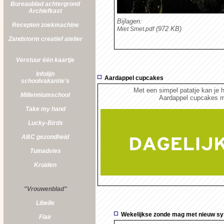
Bureaublad achtergrond
Archiefkast
Bijlagen:
Recepten zoekmachine
(972 KB)
Miet Smet.pdf
Zandstorm
creatief atelier
Verstuur één kaartje
Infolijn
Aardappel cupcakes
schoolvakantie's
Met een simpel patatje kan je 
Millenniumschool
Aardappel cupcakes 
Take my hand
Lucky-Birds
ABC gezondheid
Tuinadvies
Kruiden
"Vrouwenblad"
Libelle
Wekelijkse zonde mag met nieuw s
Flair