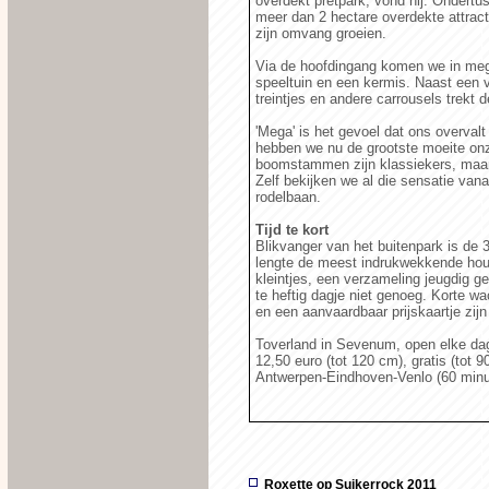
overdekt pretpark, vond hij. Ondertu
meer dan 2 hectare overdekte attractie
zijn omvang groeien.
Via de hoofdingang komen we in meg
speeltuin en een kermis. Naast een v
treintjes en andere carrousels trekt
'Mega' is het gevoel dat ons overvalt
hebben we nu de grootste moeite onze
boomstammen zijn klassiekers, maar 
Zelf bekijken we al die sensatie vana
rodelbaan.
Tijd te kort
Blikvanger van het buitenpark is de 
lengte de meest indrukwekkende hout
kleintjes, een verzameling jeugdig g
te heftig dagje niet genoeg. Korte wa
en een aanvaardbaar prijskaartje zijn
Toverland in Sevenum, open elke dag
12,50 euro (tot 120 cm), gratis (tot
Antwerpen-Eindhoven-Venlo (60 min
Roxette op Suikerrock 2011