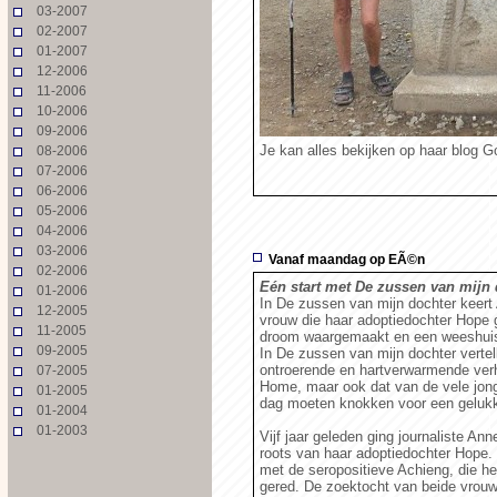
03-2007
02-2007
01-2007
12-2006
11-2006
10-2006
09-2006
Je kan alles bekijken op haar blog G
08-2006
07-2006
06-2006
05-2006
04-2006
03-2006
Vanaf maandag op EÃ©n
02-2006
Eén start met De zussen van mijn 
01-2006
In De zussen van mijn dochter keert
12-2005
vrouw die haar adoptiedochter Hope 
11-2005
droom waargemaakt en een weeshuis 
09-2005
In De zussen van mijn dochter verte
ontroerende en hartverwarmende verh
07-2005
Home, maar ook dat van de vele jon
01-2005
dag moeten knokken voor een gelukk
01-2004
01-2003
Vijf jaar geleden ging journaliste An
roots van haar adoptiedochter Hope.
met de seropositieve Achieng, die h
gered. De zoektocht van beide vrouw