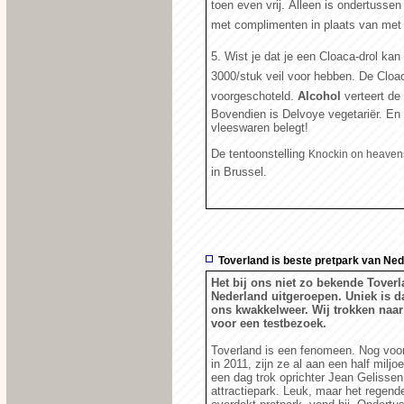
toen even vrij. Alleen is ondertuss
met complimenten in plaats van met 
5. Wist je dat je een Cloaca-drol kan
3000/stuk veil voor hebben. De Cloac
voorgeschoteld.
Alcohol
verteert 
Bovendien is Delvoye vegetariër. En 
vleeswaren belegt!
De tentoonstelling
Knockin on heaven
in Brussel.
Toverland is beste pretpark van Ne
Het bij ons niet zo bekende Tover
Nederland uitgeroepen. Uniek is 
ons kwakkelweer. Wij trokken naar
voor een testbezoek.
Toverland is een fenomeen. Nog voor
in 2011, zijn ze al aan een half milj
een dag trok oprichter Jean Gelissen
attractiepark. Leuk, maar het regende