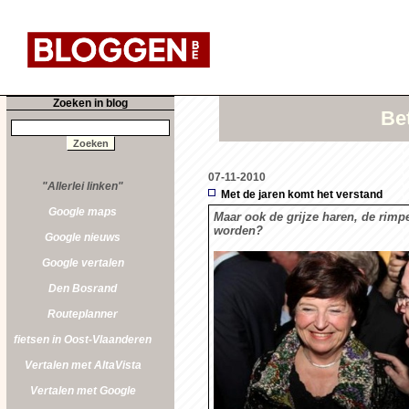
Zoeken in blog
Be
07-11-2010
"Allerlei linken"
Met de jaren komt het verstand
Google maps
Maar ook de grijze haren, de rimp
worden?
Google nieuws
Google vertalen
Den Bosrand
Routeplanner
fietsen in Oost-Vlaanderen
Vertalen met AltaVista
Vertalen met Google