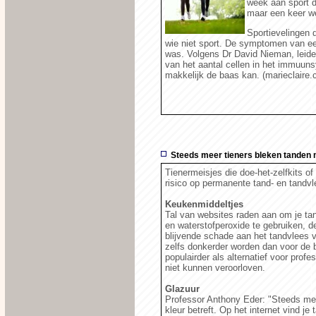
week aan sport d
maar een keer wee
Sportievelingen 
wie niet sport. De symptomen van ee
was. Volgens Dr David Nieman, leider
van het aantal cellen in het immuun
makkelijk de baas kan. (marieclaire.
Steeds meer tieners bleken tanden
Tienermeisjes die doe-het-zelfkits o
risico op permanente tand- en tandv
Keukenmiddeltjes
Tal van websites raden aan om je tan
en waterstofperoxide te gebruiken, 
blijvende schade aan het tandvlees 
zelfs donkerder worden dan voor de 
populairder als alternatief voor prof
niet kunnen veroorloven.
Glazuur
Professor Anthony Eder: "Steeds mee
kleur betreft. Op het internet vind j