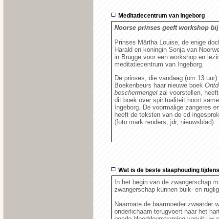
Meditatiecentrum van Ingeborg
Noorse prinses geeft workshop bi
Prinses Märtha Louise, de enige doc
Harald en koningin Sonja van Noorw
in Brugge voor een workshop en lezin
meditatiecentrum van Ingeborg.
De prinses, die vandaag (om 13 uur)
Boekenbeurs haar nieuwe boek
Ontd
beschermengel
zal voorstellen, heeft
dit boek over spiritualiteit hoort sa
Ingeborg. De voormalige zangeres en
heeft de teksten van de cd ingespro
(foto mark renders, jdr, nieuwsblad)
Wat is de beste slaaphouding tijde
In het begin van de zwangerschap maa
zwangerschap kunnen buik- en rugli
Naarmate de baarmoeder zwaarder wor
onderlichaam terugvoert naar het har
goede bloeddoorstroming vanuit uw 