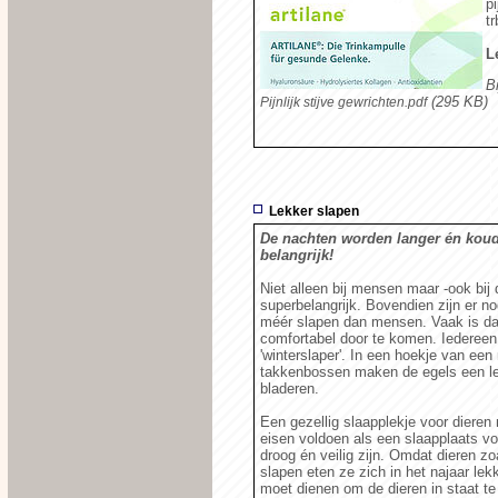
p
t
L
B
(295 KB
Pijnlijk stijve gewrichten.pdf
Lekker slapen
De nachten worden langer én kouder
belangrijk!
Niet alleen bij mensen maar -ook bij 
superbelangrijk. Bovendien zijn er no
méér slapen dan mensen. Vaak is da
comfortabel door te komen. Iedereen 
'winterslaper'. In een hoekje van een 
takkenbossen maken de egels een l
bladeren.
Een gezellig slaapplekje voor diere
eisen voldoen als een slaapplaats 
droog én veilig zijn. Omdat dieren z
slapen eten ze zich in het najaar lek
moet dienen om de dieren in staat te 