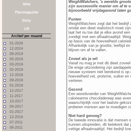
WeightWatchers, 's werelds grootst
Nina
zijn succesvolle manier om af te v
bijvoorbeeld vrijdagavond laten g
Plusmagazine
Punten
Story
WeightWatchers zegt dat het bedrijf 
omdat een dieet realistisch moet zij
Lili
laat het nu toe dat je elke avond een 
Archief per maand
zondigt met een afhaalmaaltijd. We
op basis van de hoeveelheid calorieë
01-2026
Afhankelijk van je grootte, leeftijd 
12-2024
blijven om af te vallen.
09-2019
Zoveel als je wil
05-2019
Vanaf nu mag je met dit dieet zoveel 
03-2019
De enige uitzondering zijn aardappe
02-2019
nieuwe systeem niet berekend is op 
12-2018
hoeveelheid vet, proteïne, suiker en
09-2018
verteren.
01-2018
Gezond
12-2017
Een woordvoerder van WeightWatcher
11-2017
caloriearme chocoladereep was evenv
10-2017
waarschijnlijk voor het laatste gekoz
04-2017
proberen mensen aan te moedigen zo 
01-2017
Niet hard genoeg?
12-2016
De tweede innovatie is dat mensen o
07-2011
kunnen uitspreiden, dit betekent dat
06-2011
vettige afhaalmaaltijd. Het bedrijf k