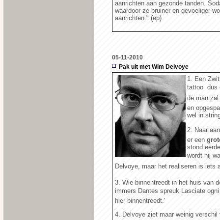
aanrichten aan gezonde tanden. Soda
waardoor ze bruiner en gevoeliger wo
aanrichten." (ep)
05-11-2010
Pak uit met Wim Delvoye
1. Een Zwit
tattoo  dus
de man zal 
en opgespa
wel in stri
2. Naar aan
er een
grot
stond eerder
wordt hij wa
Delvoye, maar het realiseren is iets
3. Wie binnentreedt in het huis van 
immers Dantes spreuk Lasciate ogni s
hier binnentreedt.'
4. Delvoye ziet maar weinig verschil 