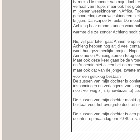
tv-reeks De moeder van mijn dochter. 
verhaal van Hope, maar ook het grot
miljoenen weeskinderen in Afrika. To
geboortedorp waar weeskinderen nie
krijgen. Dankzij de tv-reeks De moe
Achieng haar droom kunnen waarmake
warmte die ze zonder Achieng nooit
Nu, vijf jaar later, gaat Annemie op
Achieng hebben nog altijd veel contac
want hun gezamenlijke project Hope H
Annemie en Achieng samen terug op d
Maar ook deze keer gaan beide vrouw
en Annemie niet alleen het ontroere
maar ook dat van de jonge, zwarte me
voor een gelukkig bestaan
De zussen van mijn dochter is opnie
inspanningen en verlangens van jong
nooit ver weg zijn. (showbizzsite) L
De zussen van mijn dochter maakt ge
bestaat voor het overgrote deel uit n
De zussen van mijn dochter is een 
dochter: op maandag om 20.40 u. v