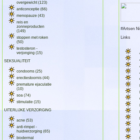
overgewicht
(123)
anticonceptie
(66)
menopauze
(43)
reis en
zonneproducten
#Artsen N
(149)
Links
stoppen met roken
(50)
testosteron -
verjonging
(15)
SEKSUALITEIT
condooms
(25)
erectiestoornis
(44)
premature ejaculatie
(10)
soa
(74)
stimulatie
(15)
UITERLIJKE VERZORGING
acne
(53)
anti-rimpel -
huidverzorging
(65)
biodermal