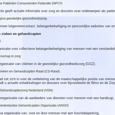
e Patiënten Consumenten Federatie (NPCF)
te geeft actuele informatie over zorg en dossiers over onderwerpen als patiën
gina geestelijke gezondheidszorg
meer lotgenotencontact, belangenbehartiging en persoonlijke websites van e
 zieken en gehandicapten
G
nisatie voor collectieve belangenbehartiging van mensen met een verstandeli
nschap in zorg
ganisatie van cliënten in de geestelijke gezondheidszorg (GGZ).
zieken en Gehandicapten Raad (CG-Raad)
 zet zich in voor de verbetering van de maatschappelijke positie van mense
ndt u actuele ontwikkelingen en dossiers over bijvoorbeeld de Wmo en de Zor
 Gehandicaptenzorg Nederland (VGN)
organisatie van de aanbieders van diensten voor mensen met een handicap.
Nederlandse Gehandicapten Organisatie (ANGO)
jke organisatie van, voor en door mensen met een functiebeperking.