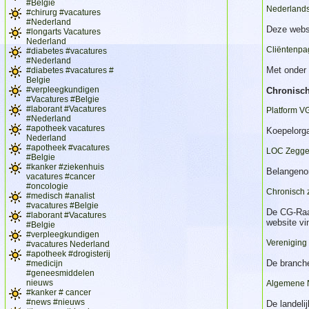
#Belgie
Nederlands
#chirurg #vacatures
#Nederland
Deze websi
#longarts Vacatures
Nederland
Cliëntenpa
#diabetes #vacatures
#Nederland
Met onder 
#diabetes #vacatures #
Belgie
#verpleegkundigen
Chronisch
#Vacatures #Belgie
#laborant #Vacatures
Platform V
#Nederland
#apotheek vacatures
Koepelorga
Nederland
#apotheek #vacatures
LOC Zegge
#Belgie
#kanker #ziekenhuis
Belangenor
vacatures #cancer
#oncologie
Chronisch 
#medisch #analist
#vacatures #Belgie
De CG-Raad
#laborant #Vacatures
website vi
#Belgie
#verpleegkundigen
Vereniging
#vacatures Nederland
#apotheek #drogisterij
De branche
#medicijn
#geneesmiddelen
nieuws
Algemene 
#kanker # cancer
#news #nieuws
De landeli