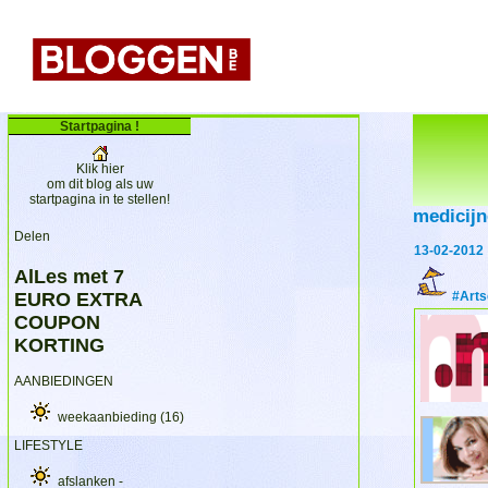
Startpagina !
Klik hier
om dit blog als uw
startpagina in te stellen!
medicij
Delen
13-02-2012
AlLes met 7
EURO EXTRA
#Arts
COUPON
KORTING
AANBIEDINGEN
weekaanbieding
(16)
LIFESTYLE
afslanken -