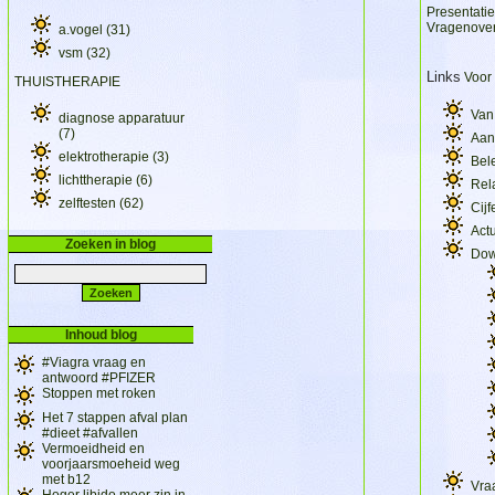
Presentatie
Vragenover
a.vogel
(31)
vsm
(32)
Links
Voor 
THUISTHERAPIE
Van
diagnose apparatuur
(7)
Aan
elektrotherapie
(3)
Bel
lichttherapie
(6)
Rel
zelftesten
(62)
Cijf
Act
Zoeken in blog
Dow
Inhoud blog
#Viagra vraag en
antwoord #PFIZER
Stoppen met roken
Het 7 stappen afval plan
#dieet #afvallen
Vermoeidheid en
voorjaarsmoeheid weg
met b12
Vra
Hoger libido meer zin in