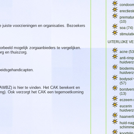
condoo
erecties
prematur
(10)
e juiste voorzieningen en organisaties. Bezoekers
soa
(74)
stimulat
UITERLIJKE V
oorbeeld mogelijk zorgaanbieders te vergelijken.
acne
(53
rg en thuiszorg.
anti-rimp
huidver
bioderm
beidsgehandicapten.
huidver
bodysol 
(57)
(AWBZ) is hier te vinden. Het CAK berekent en
borstver
ning). Ook verzorgt het CAK een tegemoetkoming
(13)
eczeem
eucerin
huidver
haarverl
huid-nag
schimme
koortsli