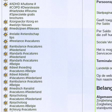
Persoons
#ADHD #Autisme #
#COPD #Dwarsleasie
#Hartzieke #Reuma
Startpagin
#Spierziekte gratis
brochures
Geeft toeg
#zorgsector #zorg en
Per Saldo
#welzijn Nieuws
#medicijnen #Nieuws
Per Saldo 
#relatie #vriendschap
die zelf hu
tips
#freelance #vacatures
Sociale Ve
#ambulance #vacatures
Het is mog
#Nederland
Servicecen
#tandarts #vacatures
#Nederland
#tandarts #vacatures
Terminale
#Belgie
#dieet #voeding
Landelijk o
#vacatures #Belgie
#dieet #dietist
Op de webs
#Vacatures #Nederland
hun naast
#ambulance #vacatures
#Belgie
Belang
#medisch #analist
#vacatures #Nederland
#psycholoog
Algemeen
#vacatures #Nederland
Zorgbelang
#psycholoog
Zorgbelang
#vacatures #Belgie
standpunt
#chirurg #vacatures