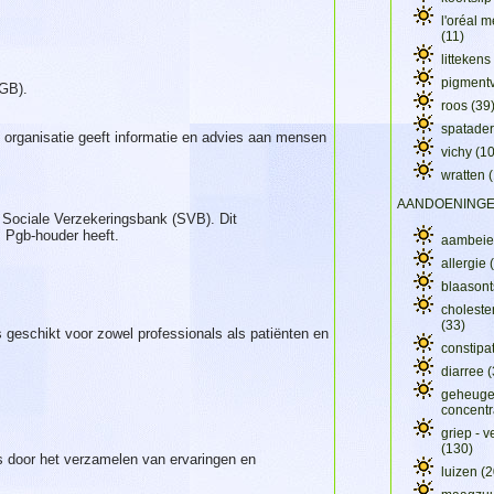
l'oréal 
(11)
littekens
pigment
PGB).
roos
(39
spatade
organisatie geeft informatie en advies aan mensen
vichy
(1
wratten
AANDOENING
 Sociale Verzekeringsbank (SVB). Dit
s Pgb-houder heeft.
aambei
allergie
blaasont
choleste
(33)
s geschikt voor zowel professionals als patiënten en
constipa
diarree
(
geheuge
concentr
griep - 
(130)
rs door het verzamelen van ervaringen en
luizen
(2