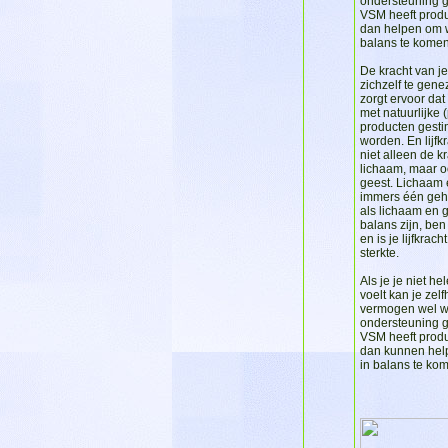
ondersteuning g
VSM heeft produ
dan helpen om 
balans te komen
De kracht van j
zichzelf te gen
zorgt ervoor dat 
met natuurlijke 
producten gesti
worden. En lijfk
niet alleen de k
lichaam, maar o
geest. Lichaam 
immers één gehe
als lichaam en g
balans zijn, ben
en is je lijfkrach
sterkte.
Als je je niet h
voelt kan je zel
vermogen wel w
ondersteuning g
VSM heeft produ
dan kunnen hel
in balans te ko