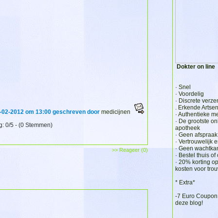
Dokter on line
· Snel
· Voordelig
· Discrete verz
. Erkende Artse
-02-2012 om 13:00 geschreven door
medicijnen
· Authentieke m
· De grootste on
: 0/5 - (0 Stemmen)
apotheek
· Geen afspraak
· Vertrouwelijk e
· Geen wachtka
>> Reageer (0)
· Bestel thuis of
· 20% korting 
kosten voor tro
* Extra*
-7 Euro Coupon
deze blog!