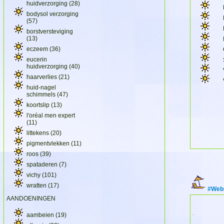
huidverzorging
(28)
bodysol verzorging
(57)
borstversteviging
(13)
eczeem
(36)
eucerin
huidverzorging
(40)
haarverlies
(21)
huid-nagel
schimmels
(47)
koortslip
(13)
l'oréal men expert
(11)
littekens
(20)
pigmentvlekken
(11)
roos
(39)
spataderen
(7)
vichy
(101)
wratten
(17)
#Webs
AANDOENINGEN
aambeien
(19)
.