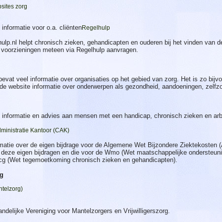
sites zorg
 informatie voor o.a. cliënten
Regelhulp
ulp.nl helpt chronisch zieken, gehandicapten en ouderen bij het vinden van d
voorzieningen meteen via Regelhulp aanvragen.
bevat veel informatie over organisaties op het gebied van zorg. Het is zo bijv
de website informatie over onderwerpen als gezondheid, aandoeningen, zelfzo
informatie en advies aan mensen met een handicap, chronisch zieken en ar
ministratie Kantoor (CAK)
matie over de eigen bijdrage voor de Algemene Wet Bijzondere Ziektekosten 
 deze eigen bijdragen en die voor de Wmo (Wet maatschappelijke ondersteu
cg (Wet tegemoetkoming chronisch zieken en gehandicapten).
rg
telzorg)
andelijke Vereniging voor Mantelzorgers en Vrijwilligerszorg.