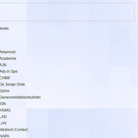
.
ieuws
Artsennet
Academie
AJN
Arts in Spe
CHBB
De Jonge Orde
Ephor
Geneesmiddelenbulletin
ION
KNMG
LAD
LHV
Medisch Contact
NAPA