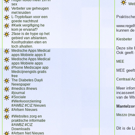
Web
sex
Verbeter uw geheugen
met kruiden
Praktische
L-Tryptofaan voor een
goede nachtrust
#Kwik vergifiging he
www.regelh
kom je ervanaf?
kunnen de 
2fase is de hype op het
gebied van afslanken.
Kiesbeter
Koolhydraten eten en
toch afvallen.
Deze site 
Medische Apps Medical
Ook geeft 
apps Mobiele apps II
Medische Apps Medical
MEE
apps Mobiele apps
iPhone Medscape app
MEE geeft 
Medicijnengids gratis
free
Centraal Ad
The Diabetes Dayli
Newspaper
Meer infor
#medics #news
incasseert
#journal
#Sociale
van de Wt
#Werkvoorziening
#AWBZ #CIZ Nieuws
Mantelzo
#Artsen Nieuws
Mezzo (man
#Websites zorg en
praktische informatie
#AWBZ #CIZ
Dit is de L
Downloads
#Artsen Net Nieuws