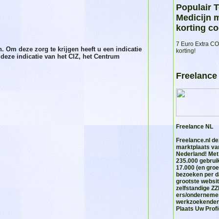
Populair 
Medicijn 
korting co
7 Euro Extra 
 Om deze zorg te krijgen heeft u een indicatie
korting!
t deze indicatie van het CIZ, het Centrum
Freelance
Freelance NL
Freelance.nl
dez
marktplaats va
Nederland! Met
235.000 gebrui
17.000 (en groe
bezoeken per d
grootste websi
zelfstandige ZZ
ers/onderneme
werkzoekenden
Plaats Uw Profie