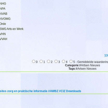
NHG
NPA
NVAB
NVOMG
Orde
SWG Arts en Werk
VHN
VVAH
13
0
1
2
3
4
5 - Gemiddelde waardering
Categorie
:#Artsen Nieuws
Tags
:#Artsen Nieuws
ites zorg en praktische informatie #AWBZ #CIZ Downloads