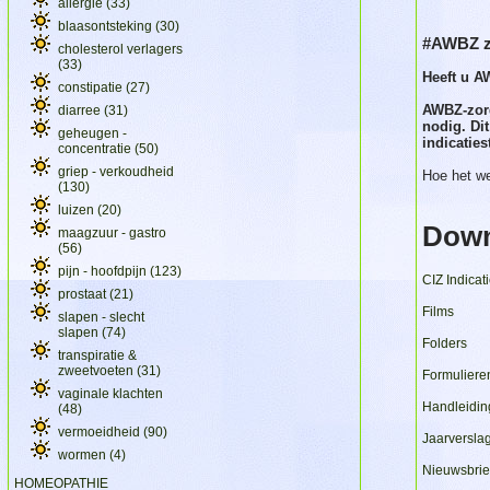
allergie
(33)
blaasontsteking
(30)
#AWBZ z
cholesterol verlagers
(33)
Heeft u A
constipatie
(27)
AWBZ-zorg
diarree
(31)
nodig. Dit
geheugen -
indicaties
concentratie
(50)
griep - verkoudheid
Hoe het we
(130)
luizen
(20)
Down
maagzuur - gastro
(56)
pijn - hoofdpijn
(123)
CIZ Indicat
prostaat
(21)
Films
slapen - slecht
slapen
(74)
Folders
transpiratie &
zweetvoeten
(31)
Formuliere
vaginale klachten
Handleidi
(48)
vermoeidheid
(90)
Jaarversla
wormen
(4)
Nieuwsbrie
HOMEOPATHIE