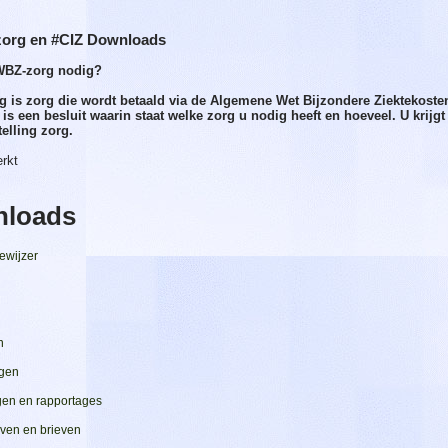
org en #CIZ Downloads
WBZ-zorg nodig?
 is zorg die wordt betaald via de Algemene Wet Bijzondere Ziektekosten.
 is een besluit waarin staat welke zorg u nodig heeft en hoeveel. U krijg
telling zorg.
rkt
loads
iewijzer
n
ngen
gen en rapportages
ven en brieven