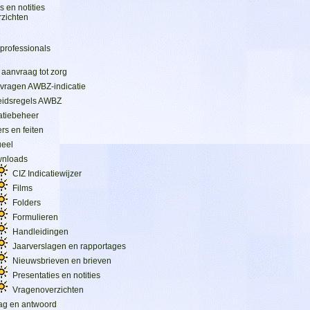
s en notities
zichten
professionals
 aanvraag tot zorg
vragen AWBZ-indicatie
eidsregels AWBZ
atiebeheer
ers en feiten
ueel
nloads
CIZ Indicatiewijzer
Films
Folders
Formulieren
Handleidingen
Jaarverslagen en rapportages
Nieuwsbrieven en brieven
Presentaties en notities
Vragenoverzichten
ag en antwoord