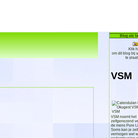
Blog als fa
Klik h
om dit blog bij 
te plaa
VSM
VSM noemt het
zelfgenezend v
de mens Pure Lij
Soms kan je zel
vermogen wel w