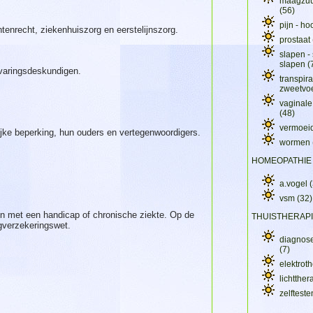
maagzuur
(56)
pijn - ho
tenrecht, ziekenhuiszorg en eerstelijnszorg.
prostaat
slapen - 
slapen
(
rvaringsdeskundigen.
transpira
zweetvo
vaginale
(48)
vermoei
jke beperking, hun ouders en vertegenwoordigers.
wormen
HOMEOPATHIE
a.vogel
vsm
(32)
n met een handicap of chronische ziekte. Op de
THUISTHERAP
gverzekeringswet.
diagnose
(7)
elektrot
lichtthe
zelftest