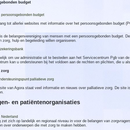
gebonden budget
a persoonsgebonden budget
ang tot allerlei websites met informatie over het persoonsgebonden budget (
is de belangenvereniging van mensen met een persoonsgebonden budget. De 
n zorg, hulp en begeleiding willen organiseren.
rzekeringsbank
elijk om uw administratie uit te besteden aan het Servicecentrum Pgb van de
trum kan u ondersteunen bij het voldoen aan de rechten en plichten, die u al
 zorg
ndersteuningspunt palliatieve zorg
ite van Agora staat veel informatie en nieuws over palliatieve zorg. De site i
en.
en- en patiëntenorganisaties
 Nederland
 zet zich op landelijk en regionaal niveau in voor de belangen van zorgvrage
en over onderwerpen die met zorg te maken hebben.