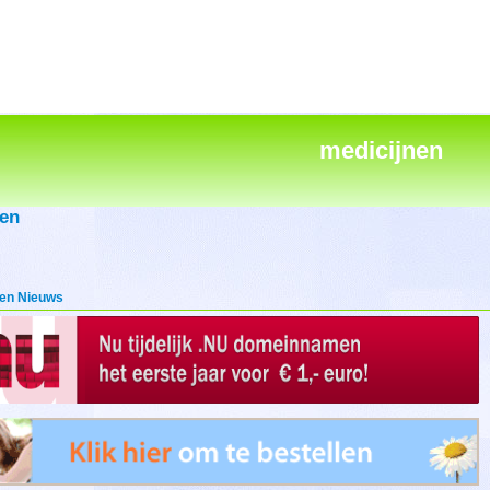
medicijnen
nen
en Nieuws