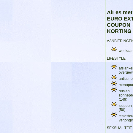
AlLes met
EURO EX
COUPON
KORTING
AANBIEDINGE
weekaan
LIFESTYLE
afslanke
overgew
anticonc
menopa
reis en
zonnepr
(149)
stoppen 
(50)
testoster
verjong
SEKSUALITEIT