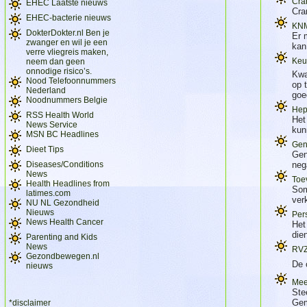
Cra
EHEC Laatste nieuws
Cra
EHEC-bacterie nieuws
KNM
DokterDokter.nl Ben je
Er 
zwanger en wil je een
kan
verre vliegreis maken,
Keu
neem dan geen
onnodige risico’s.
Kwa
Nood Telefoonnummers
op 
Nederland
goe
Noodnummers Belgie
Hep
RSS Health World
Het
News Service
kun
MSN BC Headlines
Gen
Dieet Tips
Gen
Diseases/Conditions
neg
News
Toev
Health Headlines from
Som
latimes.com
ver
NU NL Gezondheid
Nieuws
Per
News Health Cancer
Het
die
Parenting and Kids
News
RVZ:
Gezondbewegen.nl
De 
nieuws
Mee
Ste
Gem
*disclaimer