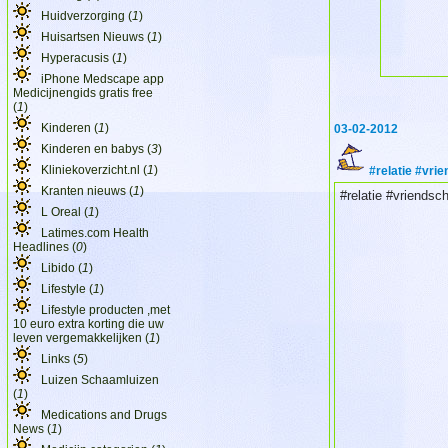
Huidverzorging (
1
)
Huisartsen Nieuws (
1
)
Hyperacusis (
1
)
iPhone Medscape app
Medicijnengids gratis free
(
1
)
Kinderen (
1
)
03-02-2012
Kinderen en babys (
3
)
Kliniekoverzicht.nl (
1
)
#relatie #vri
Kranten nieuws (
1
)
#relatie #vriendsc
L Oreal (
1
)
Latimes.com Health
Headlines (
0
)
Libido (
1
)
Lifestyle (
1
)
Lifestyle producten ,met
10 euro extra korting die uw
leven vergemakkelijken (
1
)
Links (
5
)
Luizen Schaamluizen
(
1
)
Medications and Drugs
News (
1
)