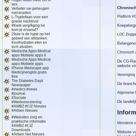
sex
Chronisch
Verbeter uw geheugen
met kruiden
Platform V
L-Tryptofaan voor een
goede nachtrust
Koepelorga
#Kwik vergifiging he
kom je ervanaf?
2fase is de hype op het
LOC Zegge
gebied van afslanken.
Koolhydraten eten en
Belangenor
toch afvallen.
Medische Apps Medical
Chronisch 
apps Mobiele apps II
Medische Apps Medical
De CG-Raad
apps Mobiele apps
website vi
iPhone Medscape app
Medicijnengids gratis
Vereniging
free
The Diabetes Dayli
De branche
Newspaper
#medics #news
Algemene 
#journal
#Sociale
De landeli
#Werkvoorziening
#AWBZ #CIZ Nieuws
#Artsen Nieuws
Inform
#Websites zorg en
praktische informatie
Ministerie
#AWBZ #CIZ
Downloads
Website va
#Artsen Net Nieuws