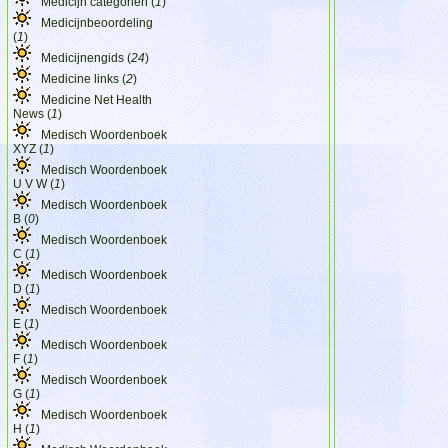
Medicijn categorien (
1
)
Medicijnbeoordeling
(
1
)
Medicijnengids (
24
)
Medicine links (
2
)
Medicine Net Health
News (
1
)
Medisch Woordenboek
XYZ (
1
)
Medisch Woordenboek
U V W (
1
)
Medisch Woordenboek
B (
0
)
Medisch Woordenboek
C (
1
)
Medisch Woordenboek
D (
1
)
Medisch Woordenboek
E (
1
)
Medisch Woordenboek
F (
1
)
Medisch Woordenboek
G (
1
)
Medisch Woordenboek
H (
1
)