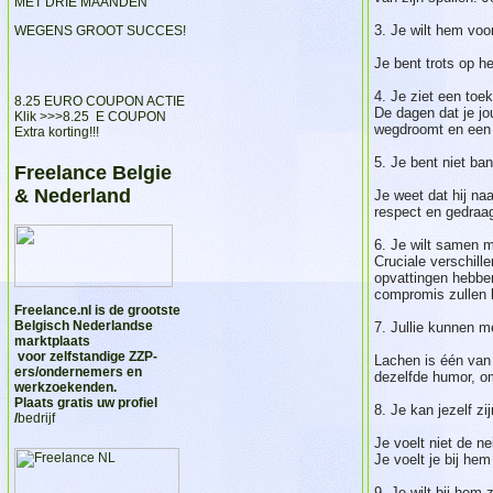
MET DRIE MAANDEN
3. Je wilt hem voo
WEGENS GROOT SUCCES!
Je bent trots op h
4. Je ziet een to
8.25 EURO COUPON ACTIE
De dagen dat je jo
Klik >>>
8.25 E COUPON
wegdroomt en een l
Extra korting!!!
5. Je bent niet ba
Freelance Belgie
& Nederland
Je weet dat hij naa
respect en gedraag
6. Je wilt samen m
Cruciale verschill
opvattingen hebben
compromis zullen
Freelance.nl
is de grootste
Belgisch Nederlandse
7. Jullie kunnen m
marktplaats
voor zelfstandige ZZP-
Lachen is één van 
ers/ondernemers en
dezelfde humor, o
werkzoekenden.
Plaats gratis uw profiel
8. Je kan jezelf zi
/
bedrijf
Je voelt niet de n
Je voelt je bij he
9. Je wilt bij hem z