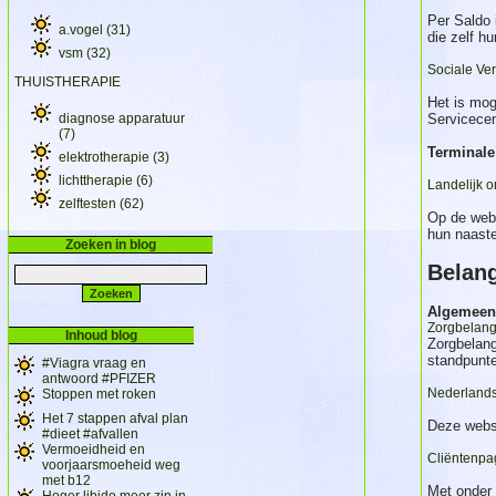
Per Saldo 
a.vogel
(31)
die zelf hu
vsm
(32)
Sociale Ve
THUISTHERAPIE
Het is mog
diagnose apparatuur
Servicecen
(7)
Terminale
elektrotherapie
(3)
lichttherapie
(6)
Landelijk o
zelftesten
(62)
Op de webs
hun naast
Zoeken in blog
Belang
Algemeen
Zorgbelang
Inhoud blog
Zorgbelang
standpunt
#Viagra vraag en
antwoord #PFIZER
Nederlands
Stoppen met roken
Het 7 stappen afval plan
Deze websi
#dieet #afvallen
Vermoeidheid en
Cliëntenpa
voorjaarsmoeheid weg
met b12
Met onder 
Hoger libido meer zin in