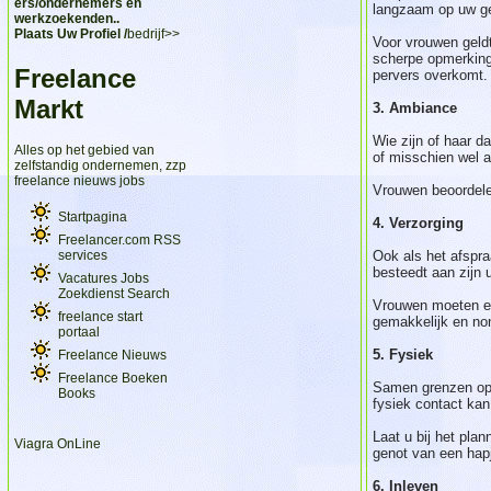
ers/ondernemers en
langzaam op uw ge
werkzoekenden..
Plaats Uw Profiel /
bedrijf>>
Voor vrouwen geldt
scherpe opmerking 
Freelance
pervers overkomt.
Markt
3. Ambiance
Wie zijn of haar 
Alles op het gebied van
of misschien wel a
zelfstandig ondernemen, zzp
freelance nieuws jobs
Vrouwen beoordelen
Startpagina
4. Verzorging
Freelancer.com RSS
Ook als het afspra
services
besteedt aan zijn 
Vacatures Jobs
Zoekdienst Search
Vrouwen moeten er 
freelance start
gemakkelijk en non
portaal
5. Fysiek
Freelance Nieuws
Freelance Boeken
Samen grenzen opz
Books
fysiek contact kan
Laat u bij het pla
Viagra OnLine
genot van een hapj
6. Inleven