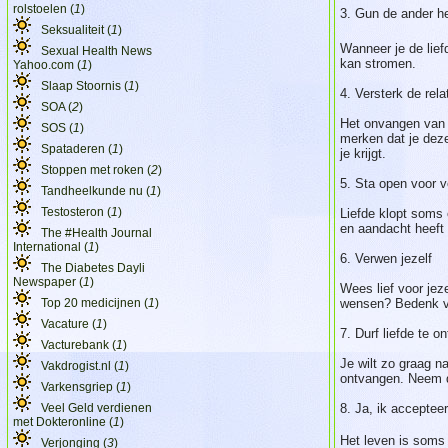
rolstoelen (
1
)
3. Gun de ander het
Seksualiteit (
1
)
Wanneer je de liefd
Sexual Health News
kan stromen.
Yahoo.com (
1
)
Slaap Stoornis (
1
)
4. Versterk de rela
SOA (
2
)
Het onvangen van l
SOS (
1
)
merken dat je deze
Spataderen (
1
)
je krijgt.
Stoppen met roken (
2
)
5. Sta open voor v
Tandheelkunde nu (
1
)
Testosteron (
1
)
Liefde klopt soms
en aandacht heeft
The #Health Journal
International (
1
)
6. Verwen jezelf
The Diabetes Dayli
Newspaper (
1
)
Wees lief voor jez
Top 20 medicijnen (
1
)
wensen? Bedenk ve
Vacature (
1
)
7. Durf liefde te o
Vacturebank (
1
)
Je wilt zo graag n
Vakdrogist.nl (
1
)
ontvangen. Neem di
Varkensgriep (
1
)
Veel Geld verdienen
8. Ja, ik accepteer
met Dokteronline (
1
)
Het leven is soms 
Verjonging (
3
)