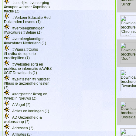
#uiterlijke #verzorging
#coupon #docter #apotheek
#actie (
1
)
#Verkeer Educatie Red
Duizenden Levens (
1
)
#verpleegkundigen
#Vacatures #Belgie (
1
)
#verpleegkundigen
#vacatures Nederland (
1
)
#Viagra #Cialis
#Levitra de top drie
erectiepillen (
1
)
#Websites zorg en
praktische informatie #AWBZ
#CIZ Downloads (
1
)
#Zelf testen #Thuistest
#thuis je gezondheid testen
(
1
)
#zorgsector #zorg en
#welzijn Nieuws (
1
)
A.Vogel (
1
)
Acties en kortingen (
1
)
AD Gezondheid &
wetenschap (
1
)
Adressen (
1
)
Affiliates (
5
)