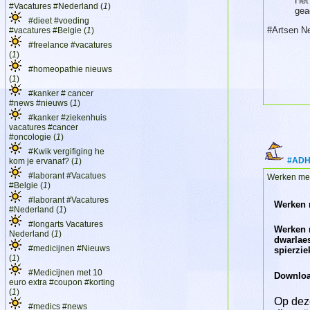
Het
#Vacatures #Nederland (
1
)
gea
#dieet #voeding
#Artsen N
#vacatures #Belgie (
1
)
#freelance #vacatures
(
1
)
#homeopathie nieuws
(
1
)
#kanker # cancer
#news #nieuws (
1
)
#kanker #ziekenhuis
vacatures #cancer
#oncologie (
1
)
#Kwik vergifiging he
#ADHD
kom je ervanaf? (
1
)
#laborant #Vacatues
Werken met
#Belgie (
1
)
#laborant #Vacatures
Werken 
#Nederland (
1
)
#longarts Vacatures
Werken m
Nederland (
1
)
dwarlaes
#medicijnen #Nieuws
spierzie
(
1
)
#Medicijnen met 10
Downloa
euro extra #coupon #korting
(
1
)
Op dez
#medics #news