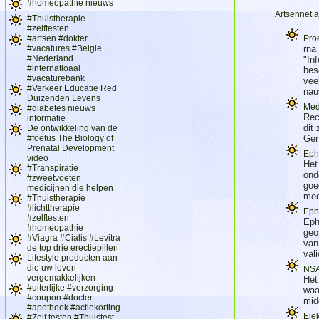
#homeopathie nieuws
Artsennet a
#Thuistherapie
#zelftesten
#artsen #dokter
Pro
#vacatures #Belgie
rna
#Nederland
"Inf
#internatioaal
bes
#vacaturebank
vee
#Verkeer Educatie Red
nau
Duizenden Levens
Medi
#diabetes nieuws
Rec
informatie
dit
De ontwikkeling van de
#foetus The Biology of
Gen
Prenatal Development
Eph
video
Het
#Transpiratie
ond
#zweetvoeten
goe
medicijnen die helpen
med
#Thuistherapie
#lichttherapie
Eph
#zelftesten
Eph
#homeopathie
geo
#Viagra #Cialis #Levitra
van
de top drie erectiepillen
val
Lifestyle producten aan
die uw leven
NSA
vergemakkelijken
Het
#uiterlijke #verzorging
waa
#coupon #docter
mid
#apotheek #actiekorting
Elek
#Zelf testen #Thuistest