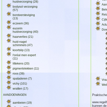
huidverzorging
(28)
Aan
bodysol verzorging
Bel
(57)
Rel
borstversteviging
(13)
Cijf
eczeem
(36)
Act
eucerin
Dow
huidverzorging
(40)
haarverlies
(21)
huid-nagel
schimmels
(47)
koortslip
(13)
l'oréal men expert
(11)
littekens
(20)
pigmentvlekken
(11)
roos
(39)
spataderen
(7)
Vra
vichy
(101)
Web
wratten
(17)
AANDOENINGEN
Praktische
www.regelh
aambeien
(19)
kunnen de 