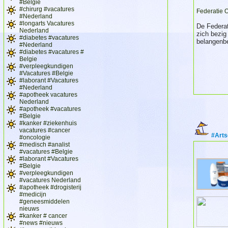
#Belgie
#chirurg #vacatures
Federatie 
#Nederland
#longarts Vacatures
De Federat
Nederland
zich bezig
#diabetes #vacatures
belangenbe
#Nederland
#diabetes #vacatures #
Belgie
#verpleegkundigen
#Vacatures #Belgie
#laborant #Vacatures
#Nederland
#apotheek vacatures
Nederland
#apotheek #vacatures
#Belgie
#kanker #ziekenhuis
vacatures #cancer
#Arts
#oncologie
#medisch #analist
#vacatures #Belgie
#laborant #Vacatures
#Belgie
#verpleegkundigen
#vacatures Nederland
#apotheek #drogisterij
#medicijn
#geneesmiddelen
nieuws
#kanker # cancer
#news #nieuws