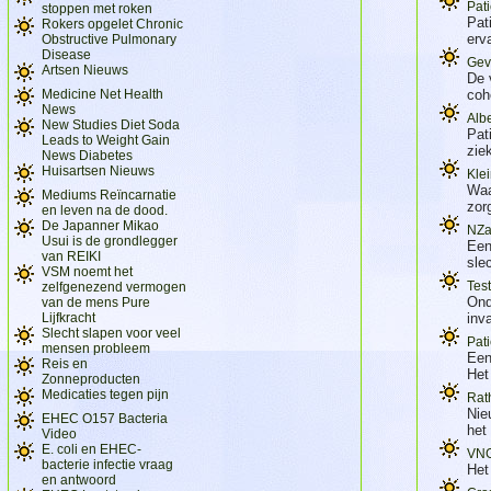
Pat
stoppen met roken
Pat
Rokers opgelet Chronic
erv
Obstructive Pulmonary
Disease
Gev
Artsen Nieuws
De 
Medicine Net Health
coh
News
Alb
New Studies Diet Soda
Pat
Leads to Weight Gain
zie
News Diabetes
Huisartsen Nieuws
Kle
Waa
Mediums Reïncarnatie
zor
en leven na de dood.
De Japanner Mikao
NZa
Usui is de grondlegger
Een
van REIKI
sle
VSM noemt het
Tes
zelfgenezend vermogen
Ond
van de mens Pure
Lijfkracht
inv
Slecht slapen voor veel
Pat
mensen probleem
Een
Reis en
Het
Zonneproducten
Medicaties tegen pijn
Rat
Nie
EHEC O157 Bacteria
het
Video
E. coli en EHEC-
VNG
bacterie infectie vraag
Het
en antwoord