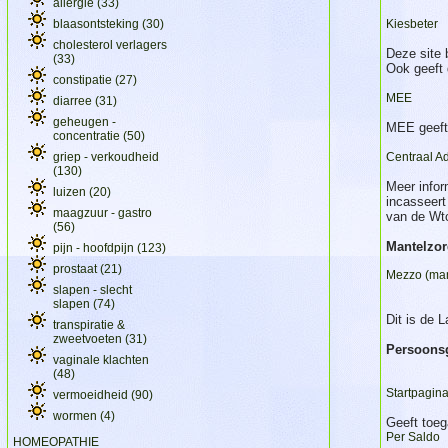
allergie
(33)
blaasontsteking
(30)
Kiesbeter
cholesterol verlagers
Deze site 
(33)
Ook geeft 
constipatie
(27)
MEE
diarree
(31)
geheugen -
MEE geeft 
concentratie
(50)
griep - verkoudheid
Centraal Ad
(130)
Meer infor
luizen
(20)
incasseert
maagzuur - gastro
van de Wt
(56)
Mantelzo
pijn - hoofdpijn
(123)
prostaat
(21)
Mezzo (man
slapen - slecht
slapen
(74)
Dit is de L
transpiratie &
zweetvoeten
(31)
Persoons
vaginale klachten
(48)
Startpagin
vermoeidheid
(90)
wormen
(4)
Geeft toeg
Per Saldo
HOMEOPATHIE