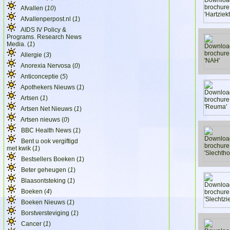
Afvallen (
10
)
Afvallenperpost.nl (
1
)
AIDS IV Policy &
Programs. Research News
Media. (
1
)
Allergie (
3
)
Anorexia Nervosa (
0
)
Anticonceptie (
5
)
Apothekers Nieuws (
1
)
Artsen (
1
)
Artsen Net Nieuws (
1
)
Artsen nieuws (
0
)
BBC Health News (
1
)
Bent u ook vergiftigd
met kwik (
1
)
Bestsellers Boeken (
1
)
Beter geheugen (
1
)
Blaasontsteking (
1
)
Boeken (
4
)
Boeken Nieuws (
1
)
Borstversteviging (
1
)
Cancer (
1
)