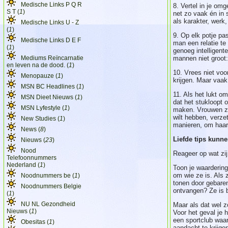
Medische Links P Q R
8. Vertel in je om
S T (
1
)
net zo vaak én in 
als karakter, werk,
Medische Links U - Z
(
1
)
9. Op elk potje pa
Medische Links D E F
man een relatie te
(
1
)
genoeg intelligent
Mediums Reïncarnatie
mannen niet groot
en leven na de dood. (
1
)
10. Vrees niet voor
Menopauze (
1
)
krijgen. Maar vaak 
MSN BC Headlines (
1
)
11. Als het lukt o
MSN Dieet Nieuws (
1
)
dat het stukloopt 
MSN Lyfestyle (
1
)
maken. Vrouwen zij
wilt hebben, verze
New Studies (
1
)
manieren, om haar g
News (
8
)
Liefde tips kunne
Nieuws (
23
)
Nood
Reageer op wat zij
Telefoonnummers
Nederland (
1
)
Toon je waardering
om wie ze is. Als z
Noodnummers be (
1
)
tonen door gebaren
Noodnummers Belgie
ontvangen? Ze is b
(
1
)
NU NL Gezondheid
Maar als dat wel z
Nieuws (
1
)
Voor het geval je 
een sportclub waar
Obesitas (
1
)
aandacht te krijge