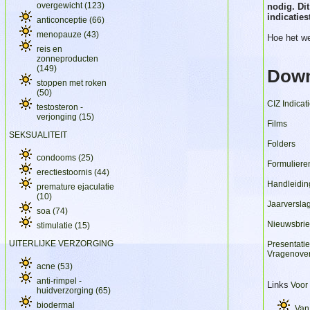
overgewicht
(123)
nodig. Dit
indicaties
anticonceptie
(66)
menopauze
(43)
Hoe het we
reis en
zonneproducten
(149)
Down
stoppen met roken
(50)
CIZ Indicat
testosteron -
verjonging
(15)
Films
SEKSUALITEIT
Folders
condooms
(25)
Formuliere
erectiestoornis
(44)
Handleidi
premature ejaculatie
(10)
Jaarversla
soa
(74)
Nieuwsbrie
stimulatie
(15)
UITERLIJKE VERZORGING
Presentatie
Vragenover
acne
(53)
anti-rimpel -
Links
Voor 
huidverzorging
(65)
biodermal
Van