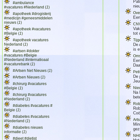
Pat
#ambulance
nie
#vacatures #Nederland (
1
)
Ove
#apotheek #drogisterij
Een
#medicijn #geneesmiddelen
nieuws (
1
)
CNV 
Vak
#apotheek #vacatures
tot 
#Belgie (
1
)
#apotheek vacatures
Tij
Nederland (
1
)
De 
is 
#artsen #dokter
#vacatures #Belgie
Omst
#Nederland #internatioaal
Een
#vacaturebank (
1
)
Daa
#Artsen Net Nieuws (
1
)
Pet
De 
#Artsen Nieuws (
1
)
Jeu
#chirurg #vacatures
Nie
#Belgie (
1
)
Na 
#chirurg #vacatures
bet
#Nederland (
1
)
Rob
#diabetes #vacatures #
Rob
Belgie (
1
)
Coö
#diabetes #vacatures
Art
#Nederland (
1
)
Min
#diabetes nieuws
gez
informatie (
1
)
NHG 
#dieet #dietist