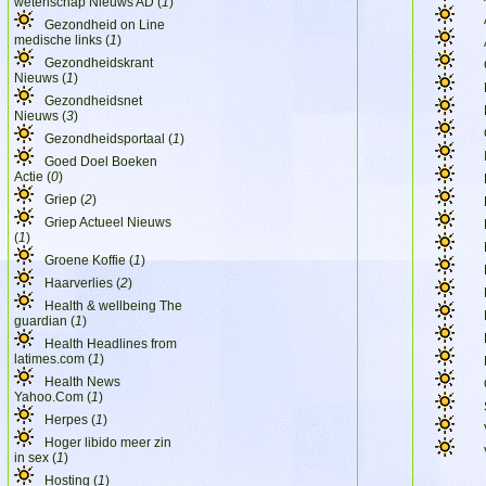
wetenschap Nieuws AD (
1
)
Gezondheid on Line
medische links (
1
)
Gezondheidskrant
Nieuws (
1
)
Gezondheidsnet
Nieuws (
3
)
Gezondheidsportaal (
1
)
Goed Doel Boeken
Actie (
0
)
Griep (
2
)
Griep Actueel Nieuws
(
1
)
Groene Koffie (
1
)
Haarverlies (
2
)
Health & wellbeing The
guardian (
1
)
Health Headlines from
latimes.com (
1
)
Health News
Yahoo.Com (
1
)
Herpes (
1
)
Hoger libido meer zin
in sex (
1
)
Hosting (
1
)