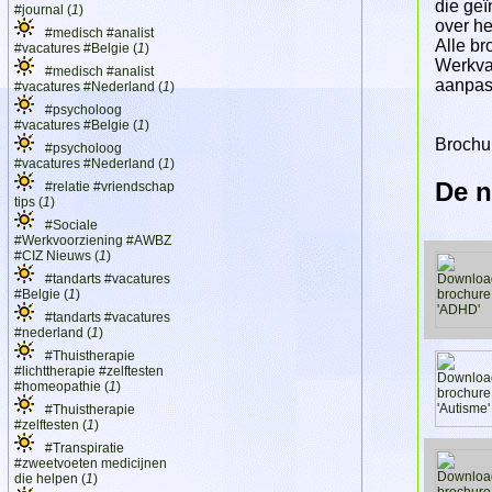
die geï
#journal (
1
)
over he
#medisch #analist
Alle br
#vacatures #Belgie (
1
)
Werkva
#medisch #analist
aanpas
#vacatures #Nederland (
1
)
#psycholoog
#vacatures #Belgie (
1
)
Brochu
#psycholoog
#vacatures #Nederland (
1
)
De n
#relatie #vriendschap
tips (
1
)
#Sociale
#Werkvoorziening #AWBZ
#CIZ Nieuws (
1
)
#tandarts #vacatures
#Belgie (
1
)
#tandarts #vacatures
#nederland (
1
)
#Thuistherapie
#lichttherapie #zelftesten
#homeopathie (
1
)
#Thuistherapie
#zelftesten (
1
)
#Transpiratie
#zweetvoeten medicijnen
die helpen (
1
)