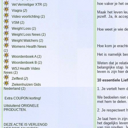
hoe vaker je het oe
Vet Vernietiger XTR (
1
)
Viagra (
2
)
Maak het leven leu
jezelf. Ja, ik acce
Video voorlichting (
1
)
VSM (
1
)
Weight Loss (
1
)
Hoe weet je wie de
Weight Loss News (
1
)
Weight Watchers (
1
)
Hoe kom je erachte
Womens Health News
(
1
)
Het is namelijk bes
Woordenboek A (
1
)
Woordenboek B (
1
)
Weten dat je relat
belangrijke stap. 
WSJ Health Video
leven is zijn hier 
News (
1
)
Zelftest (
2
)
10 essentiele Lief
Ziekenhuizen Gids
Nederland (
1
)
1. Je vertelt hem 
We bedoelen niet de
Extra COUPON korting!
met hem te delen. 
Uitsluitend ORIGNELE
PRODUCTEN.
2. Je respecteert 
Je laat hem in zij
het dagelijks leven
DEZE ACTIE IS VERLENGD
van zijn spullen. J