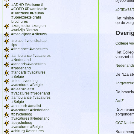
bijvoorbe
#ADHD #Autisme #
#COPD #Dwarsleasie
Zorgzwaart
#Hartzieke #Reuma
#Spierziekte gratis
Het minist
brochures
op de zorg
#zorgsector #zorg en
#welzijn Nieuws
Overi
#medicijnen #Nieuws
#relatie #vriendschap
College vo
tips
#freelance #vacatures
Het Colleg
#ambulance #vacatures
voorziet d
#Nederland
#tandarts #vacatures
Nederlandse
#Nederland
#tandarts #vacatures
De NZa ste
#Belgie
#dieet #voeding
Zorgverzek
#vacatures #Belgie
#dieet #dietist
De branche
#Vacatures #Nederland
#ambulance #vacatures
ActiZ
#Belgie
#medisch #analist
Deze bran
#vacatures #Nederland
zorgondern
#psycholoog
#vacatures #Nederland
#psycholoog
GGZ Neder
#vacatures #Belgie
#chirurg #vacatures
Brancheorg