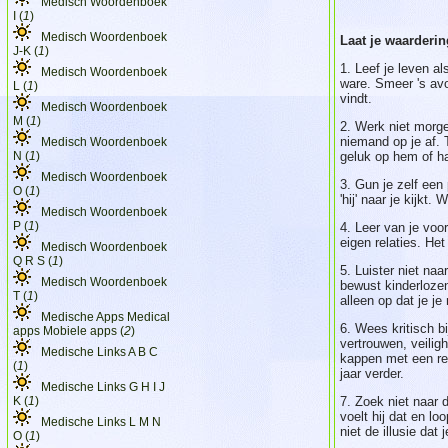
Medisch Woordenboek
I (
1
)
Medisch Woordenboek
Laat je waarderin
J-K (
1
)
1. Leef je leven a
Medisch Woordenboek
ware. Smeer 's avo
L (
1
)
vindt.
Medisch Woordenboek
M (
1
)
2. Werk niet morge
niemand op je af. 
Medisch Woordenboek
N (
1
)
geluk op hem of ha
Medisch Woordenboek
3. Gun je zelf een 
O (
1
)
'hij' naar je kijkt
Medisch Woordenboek
P (
1
)
4. Leer van je vo
eigen relaties. Het
Medisch Woordenboek
Q R S (
1
)
5. Luister niet na
Medisch Woordenboek
bewust kinderlozen
T (
1
)
alleen op dat je je
Medische Apps Medical
6. Wees kritisch b
apps Mobiele apps (
2
)
vertrouwen, veiligh
Medische Links A B C
kappen met een rel
(
1
)
jaar verder.
Medische Links G H I J
K (
1
)
7. Zoek niet naar d
voelt hij dat en lo
Medische Links L M N
niet de illusie dat
O (
1
)