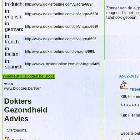
in dutch:
http://www.dokteronline.com/viagra/
669/
Zonder van de eigen
in
reageert bij het b
http://www.dokteronline.com/en/viagra/
669/
english:
tafel ook gebeurt.
in
http://www.dokteronline.com/de/viagra/
669/
german:
in
http://www.dokteronline.com/fr/viagra/
669/
french:
in
http://www.dokteronline.com/it/viagra/
669/
italian:
in
http://wwww.dokteronline.com/es/viagra/
669/
spanish:
Willekeurig Bloggen.be Blogs
02-02-2012
stien
www.bloggen.be/stien
#free
Klik Hier o
Dokters
************
Gezondheid
Klik Hier o
Advies
Startpagina
website on