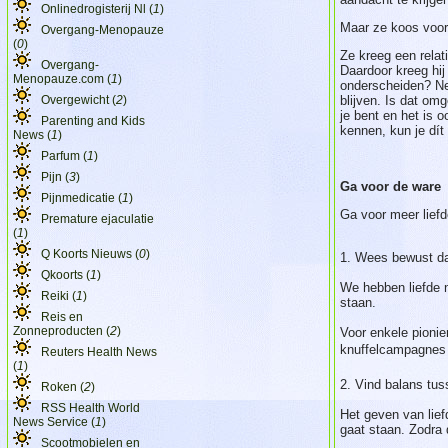
Onlinedrogisterij Nl (
1
)
Maar ze koos voor
Overgang-Menopauze
(
0
)
Ze kreeg een relat
Overgang-
Daardoor kreeg hij
Menopauze.com (
1
)
onderscheiden? Ne
Overgewicht (
2
)
blijven. Is dat om
je bent en het is o
Parenting and Kids
kennen, kun je dít 
News (
1
)
Parfum (
1
)
Pijn (
3
)
Ga voor de ware l
Pijnmedicatie (
1
)
Ga voor meer liefd
Premature ejaculatie
(
1
)
Q Koorts Nieuws (
0
)
1. Wees bewust dat
Qkoorts (
1
)
We hebben liefde n
Reiki (
1
)
staan.
Reis en
Zonneproducten (
2
)
Voor enkele pionie
knuffelcampagnes o
Reuters Health News
(
1
)
2. Vind balans tu
Roken (
2
)
RSS Health World
Het geven van lief
News Service (
1
)
gaat staan. Zodra d
Scootmobielen en