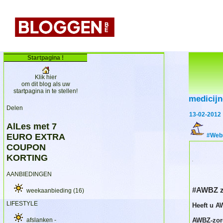
Startpagina !
Klik hier
om dit blog als uw
startpagina in te stellen!
medicij
Delen
13-02-2012
AlLes met 7
EURO EXTRA
#Webs
COUPON
KORTING
.
AANBIEDINGEN
#AWBZ z
weekaanbieding
(16)
LIFESTYLE
Heeft u A
afslanken -
AWBZ-zorg