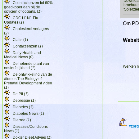
Ccontactlenzen tot 60%
goedkoper dan bij de
opticien of oogarts. (
1
)
CDC H1N1 Flu
Updates (
1
)
Om PDF
Cholesterol verlagers
(
2
)
Cialis (
1
)
Websi
Contactlenzen (
1
)
Daily Health and
Medical News (
0
)
De helende plant van
Werken m
onsterfelijkheid (
1
)
De ontwikkeling van de
#foetus The Biology of
Prenatal Development video
(
1
)
De Pil (
1
)
Depressie (
1
)
Diabetes (
3
)
Diabetes News (
1
)
Diarree (
1
)
#zorg
Diseases/Conditions
News (
1
)
Dokter Dieet Advies (
1
)