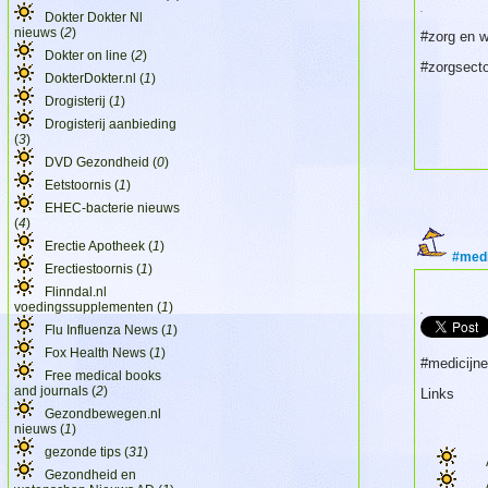
.
Dokter Dokter Nl
nieuws (
2
)
#zorg en w
Dokter on line (
2
)
#zorgsecto
DokterDokter.nl (
1
)
Drogisterij (
1
)
Drogisterij aanbieding
(
3
)
DVD Gezondheid (
0
)
Eetstoornis (
1
)
EHEC-bacterie nieuws
(
4
)
Erectie Apotheek (
1
)
#medi
Erectiestoornis (
1
)
Flinndal.nl
voedingssupplementen (
1
)
.
Flu Influenza News (
1
)
Fox Health News (
1
)
#medicijn
Free medical books
and journals (
2
)
Links
Gezondbewegen.nl
nieuws (
1
)
gezonde tips (
31
)
Gezondheid en