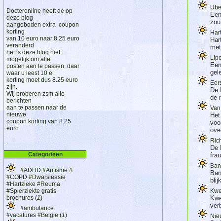
Ube
Docteronline heeft de op
Een
deze blog
zou
aangeboden extra coupon
korting
Har
van 10 euro naar 8.25 euro
Har
veranderd
met
het is deze blog niet
Lip
mogelijk om alle
Een
posten aan te passen. daar
gel
waar u leest 10 e
korting moet dus 8.25 euro
Eer
zijn.
De 
Wij proberen zsm alle
de 
berichten
aan te passen naar de
Van
nieuwe
Het
coupon korting van 8.25
voo
euro
ove
Rich
.
De 
Categorieën
fra
Ban
#ADHD #Autisme #
Ban
#COPD #Dwarsleasie
blij
#Hartzieke #Reuma
#Spierziekte gratis
Kwe
brochures (
1
)
Kwe
ver
#ambulance
#vacatures #Belgie (
1
)
Nie