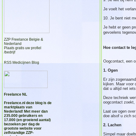
Je voelt het verla
10. Je bent niet me
Je hebt er geen pr
gevoelens tegenove
ZZP Freelance Belgie &
Nederland
Hoe contact te l
Plaats gratis uw profiel
/bedrijf
Oogcontact, een op
RSS Medicijnen Blog
1. Ogen
Er zijn zogenaamde
kijken. Maar voor 
dat u altijd net ie
Freelance NL
Deze techniek werk
oogcontact zoekt, 
Freelance.nl
deze blog is de
marktplaats van
Laat uw ogen over 
Nederland! Met meer dan
235.000 gebruikers en
doe alsof u zich sc
17.000 (en groeiend aantal)
bezoeken per dag de
2. Lachen
grootste website voor
zelfstandige ZZP-
Simpel maar doeltr