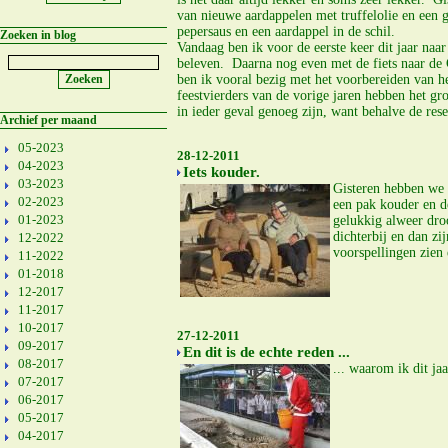
van nieuwe aardappelen met truffelolie en een g
pepersaus en een aardappel in de schil.
Zoeken in blog
Vandaag ben ik voor de eerste keer dit jaar naar 
beleven. Daarna nog even met de fiets naar de
ben ik vooral bezig met het voorbereiden van h
feestvierders van de vorige jaren hebben het gr
in ieder geval genoeg zijn, want behalve de reser
Archief per maand
05-2023
28-12-2011
04-2023
Iets kouder.
03-2023
Gisteren hebben we 
02-2023
een pak kouder en d
01-2023
gelukkig alweer dro
dichterbij en dan zi
12-2022
voorspellingen zien 
11-2022
01-2018
12-2017
11-2017
10-2017
27-12-2011
09-2017
En dit is de echte reden ...
08-2017
... waarom ik dit ja
07-2017
06-2017
05-2017
04-2017