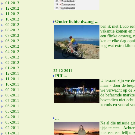
01-2013
12-2012
11-2012
10-2012
Onder lichte dwang ...
09-2012
ben ik met Ludo een 
08-2012
vakantie komen en n
07-2012
een flinke omweg, na
06-2012
kan er elke dag opn
nog wat extra kilom
05-2012
04-2012
03-2012
02-2012
01-2012
22-12-2011
12-2011
Pfff ...
11-2011
Uiteraard zijn we d
10-2011
maar - door de besp
09-2011
we verwacht op de ke
08-2011
de befaamde markten
bovendien niet echt
07-2011
kermis en vooral vo
06-2011
05-2011
04-2011
...
03-2011
Na al die miserie g
02-2011
ijsje te eten. Acht
met een een lelijke
01-2011