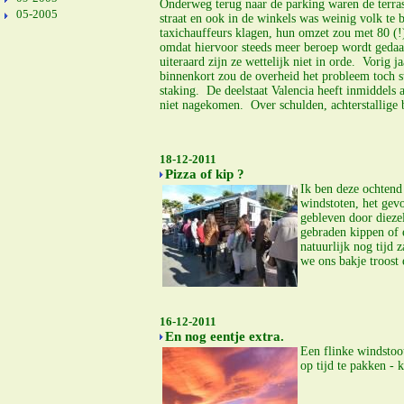
Onderweg terug naar de parking waren de terras
05-2005
straat en ook in de winkels was weinig volk te 
taxichauffeurs klagen, hun omzet zou met 80 (!
omdat hiervoor steeds meer beroep wordt gedaan
uiteraard zijn ze wettelijk niet in orde. Vorig 
binnenkort zou de overheid het probleem toch 
staking. De deelstaat Valencia heeft inmiddels 
niet nagekomen. Over schulden, achterstallige b
18-12-2011
Pizza of kip ?
Ik ben deze ochtend
windstoten, het gevo
gebleven door dieze
gebraden kippen of 
natuurlijk nog tijd
we ons bakje troost
16-12-2011
En nog eentje extra.
Een flinke windstoo
op tijd te pakken - 