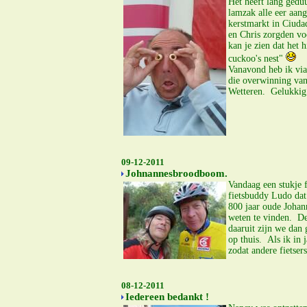
Het heeft lang gedu
lamzak alle eer aan
kerstmarkt in Ciuda
en Chris zorgden vo
kan je zien dat het 
cuckoo's nest"
Vanavond heb ik via
die overwinning van
Wetteren. Gelukkig
09-12-2011
Johnannesbroodboom.
Vandaag een stukje f
fietsbuddy Ludo dat 
800 jaar oude Johan
weten te vinden. De
daaruit zijn we dan
op thuis. Als ik in 
zodat andere fietser
08-12-2011
Iedereen bedankt !