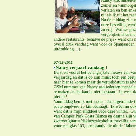
Nancy was ontzettend
zomer en vanmorgen 
verlaten en ben enke
uit als ik uit het ra
Na de middag zijn w
onze bestelling wer
zo erg. Wat we gese
vergelijken alles me
andere restaurants, behalve de prijs - want on
overal druk vandaag want voor de Spanjaarden 
uitdrukking ...).
07-12-2011
Nancy verjaart vandaag !
Eerst en vooral het belangrijkste nieuws van van
verjaardag en dat is op zijn minst toch een be
naar hier te komen maar de vertrekdatum is alw
GSM nummer van Nancy aan iedereen meedelen om
te maken en dat kan ik niet toestaan ! Ik weet d
niet in !
Vanmiddag ben ik met Ludo - een afgetrainde fie
route ongeveer 25 km bedraagt. Ik weet nu ook 
want dat is mijn einddoel voor deze winter. On
van Camper Park Costa Blanca en daarna zijn w
zwerver/gitarist/dakloze/alcoholist toevallig aan
voor een glas 103, een brandy die uit de "fabr