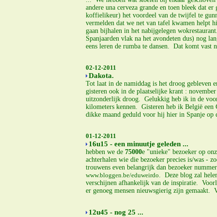
andere una cerveza grande en toen bleek dat er 
koffielikeur) het voordeel van de twijfel te gu
vermelden dat we net van tafel kwamen helpt hie
gaan bijhalen in het nabijgelegen wokrestaura
Spanjaarden vlak na het avondeten dus) nog la
eens leren de rumba te dansen. Dat komt vast no
02-12-2011
Dakota.
Tot laat in de namiddag is het droog gebleven 
gisteren ook in de plaatselijke krant : novembe
uitzonderlijk droog. Gelukkig heb ik in de vo
kilometers kennen. Gisteren heb ik België een
dikke maand geduld voor hij hier in Spanje op 
01-12-2011
16u15 - een minuutje geleden ...
hebben we de
75000
e "unieke" bezoeker op onz
achterhalen wie die bezoeker precies is/was - 
trouwens even belangrijk dan bezoeker nummer 
www.bloggen.be/eduweirdo
. Deze blog zal helem
verschijnen afhankelijk van de inspiratie. Voor
er genoeg mensen nieuwsgierig zijn gemaakt. Vo
12u45 - nog 25 ...