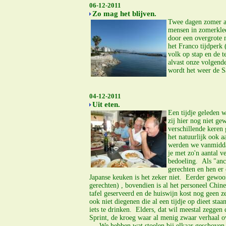
06-12-2011
Zo mag het blijven.
Twee dagen zomer ac
mensen in zomerkled
door een overgrote
het Franco tijdperk 
volk op stap en de t
alvast onze volgend
wordt het weer de S
04-12-2011
Uit eten.
Een tijdje geleden 
zij hier nog niet g
verschillende keren
het natuurlijk ook a
werden we vanmiddag
je met zo'n aantal v
bedoeling. Als "anc
gerechten en hen er 
Japanse keuken is het zeker niet. Eerder gewoon
gerechten) , bovendien is al het personeel Chine
tafel geserveerd en de huiswijn kost nog geen 
ook niet diegenen die al een tijdje op dieet sta
iets te drinken. Elders, dat wil meestal zegge
Sprint, de kroeg waar al menig zwaar verhaal o
... We hebben wat stoelen bij elkaar geschoven