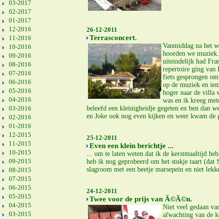
03-2017
02-2017
01-2017
12-2016
26-12-2011
Terrasconcert.
11-2016
Vanmiddag na het wi
10-2016
hoorden we muziek. 
09-2016
uiteindelijk had Fr
08-2016
repertoire ging van
07-2016
fiets gesprongen om 
06-2016
op de muziek en ie
05-2016
hoger naar de villa 
04-2016
was en ik kreeg met
03-2016
beleefd een kleinigheidje gegeten en ben dan w
en Joke ook nog even kijken en weer kwam de ga
02-2016
01-2016
12-2015
25-12-2011
11-2015
Even een klein berichtje ...
10-2015
... om te laten weten dat ik de kerstmaaltijd h
09-2015
heb ik nog geprobeerd om het stukje taart (dat 
slagroom met een beetje marsepein en niet lekke
08-2015
07-2015
06-2015
24-12-2011
05-2015
Twee voor de prijs van Ã©Ã©n.
04-2015
Niet veel gedaan va
03-2015
afwachting van de k