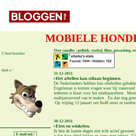
MOBIELE HONDE
Over vanalles : politiek, voetbal, films, geocaching, 
U bent bezoeker
dank u !
31-12-2011
Het aftellen kan stilaan beginnen.
De Nederlanders hebben hun oliebollen gebakken
Engelsman is komen vragen waar hij vanavond f
iedereen is klaar voor het eindejaarsfeest. Mom
oudejaarsavond van te maken. En dan nog goed ni
Op vrijdag 13 januari om 8u40 moet ze landen 
30-12-2011
Eten en winkelen.
Ik ben de laatste dagen niet echt actief geweest.
is het daar altijd lekker en soms zeer lekker.