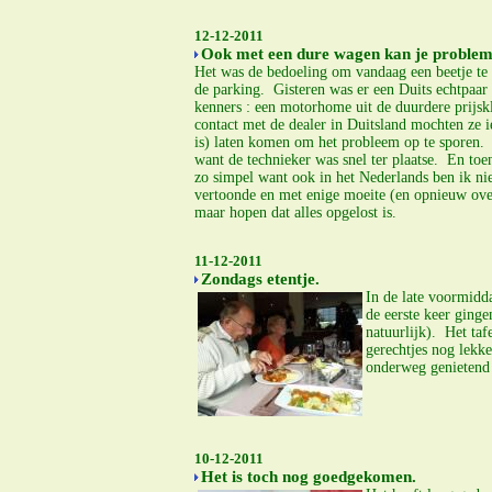
12-12-2011
Ook met een dure wagen kan je problem
Het was de bedoeling om vandaag een beetje te 
de parking. Gisteren was er een Duits echtpaar
kenners : een motorhome uit de duurdere prijskl
contact met de dealer in Duitsland mochten ze 
is) laten komen om het probleem op te sporen. 
want de technieker was snel ter plaatse. En to
zo simpel want ook in het Nederlands ben ik nie
vertoonde en met enige moeite (en opnieuw ove
maar hopen dat alles opgelost is.
11-12-2011
Zondags etentje.
In de late voormidd
de eerste keer ging
natuurlijk). Het ta
gerechtjes nog lekk
onderweg genietend
10-12-2011
Het is toch nog goedgekomen.