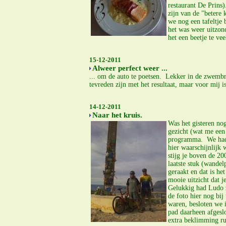
restaurant De Prins)
zijn van de "betere
we nog een tafeltje
het was weer uitzond
het een beetje te ve
15-12-2011
Alweer perfect weer ...
... om de auto te poetsen. Lekker in de zwembr
tevreden zijn met het resultaat, maar voor mij i
14-12-2011
Naar het kruis.
Was het gisteren no
gezicht (wat me een 
programma. We hadde
hier waarschijnlijk
stijg je boven de 20
laatste stuk (wandel
geraakt en dat is het
mooie uitzicht dat 
Gelukkig had Ludo 
de foto hier nog bi
waren, besloten we 
pad daarheen afgesl
extra beklimming ru