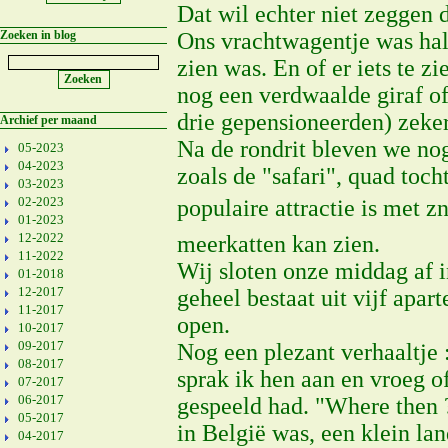
Dat wil echter niet zeggen d
Zoeken in blog
Ons vrachtwagentje was half
zien was. En of er iets te 
nog een verdwaalde giraf of
drie gepensioneerden) zeke
Archief per maand
Na de rondrit bleven we nog
05-2023
04-2023
zoals de "safari", quad toc
03-2023
02-2023
populaire attractie is met z
01-2023
12-2022
meerkatten kan zien.
11-2022
Wij sloten onze middag af 
01-2018
12-2017
geheel bestaat uit vijf apa
11-2017
open.
10-2017
09-2017
Nog een plezant verhaaltje 
08-2017
sprak ik hen aan en vroeg o
07-2017
06-2017
gespeeld had. "Where then ?
05-2017
in België was, een klein la
04-2017