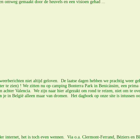
en omweg gemaakt door de heuvels en een visioen gehad ...
eerberichten niet altijd geloven. De laatse dagen hebben we prachtig weer geha
groter te zien) ! We zitten nu op camping Bonterra Park in Benicássim, een pri
en achter Valencia. We zijn naar hier afgezakt om rond te reizen, niet om te o
an je in België alleen maar van dromen. Het dagboek op onze site is intussen o
er internet, het is toch even wennen. Via o.a. Clermont-Ferrand, Béziers en Bl