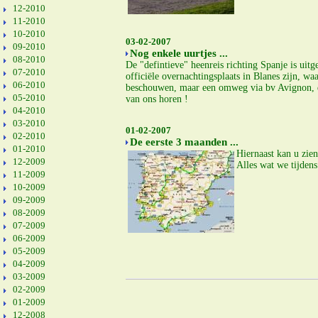
12-2010
11-2010
10-2010
03-02-2007
09-2010
Nog enkele uurtjes ...
08-2010
De "defintieve" heenreis richting Spanje is uit
07-2010
officiële overnachtingsplaats in Blanes zijn, w
06-2010
beschouwen, maar een omweg via bv Avignon, de 
05-2010
van ons horen !
04-2010
03-2010
01-02-2007
02-2010
De eerste 3 maanden ...
01-2010
Hiernaast kan u zie
12-2009
Alles wat we tijden
11-2009
10-2009
09-2009
08-2009
07-2009
06-2009
05-2009
04-2009
03-2009
02-2009
01-2009
12-2008