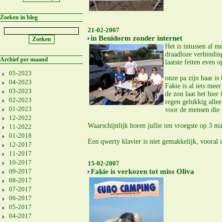
Zoeken in blog
21-02-2007
in Benidorm zonder internet
Het is intussen al 
draadloze verbinding
Archief per maand
laatste feiten even op
05-2023
onze pa zijn haar is
04-2023
Fakie is al iets meer
03-2023
de zon laat het hier
02-2023
regen gelukkig alle
01-2023
voor de mensen die
12-2022
Waarschijnlijk horen jullie ten vroegste op 3 ma
11-2022
01-2018
Een qwerty klavier is niet gemakkelijk, vooral d
12-2017
11-2017
10-2017
15-02-2007
09-2017
Fakie is verkozen tot miss Oliva
08-2017
07-2017
06-2017
05-2017
04-2017