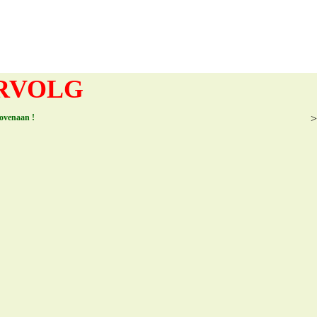
ERVOLG
bovenaan !
>