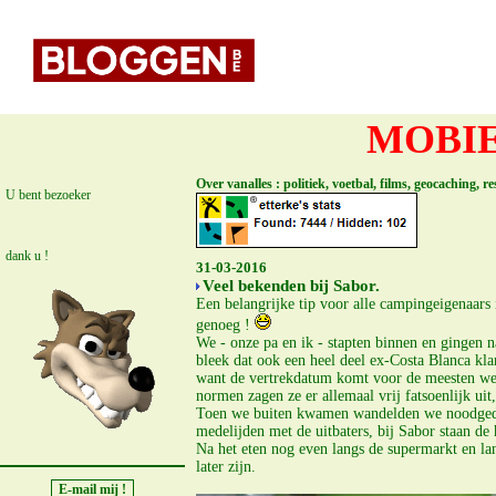
MOBIE
Over vanalles : politiek, voetbal, films, geocaching, 
U bent bezoeker
dank u !
31-03-2016
Veel bekenden bij Sabor.
Een belangrijke tip voor alle campingeigenaars
genoeg !
We - onze pa en ik - stapten binnen en gingen n
bleek dat ook een heel deel ex-Costa Blanca klan
want de vertrekdatum komt voor de meesten wel h
normen zagen ze er allemaal vrij fatsoenlijk uit
Toen we buiten kwamen wandelden we noodgedwon
medelijden met de uitbaters, bij Sabor staan de
Na het eten nog even langs de supermarkt en la
later zijn.