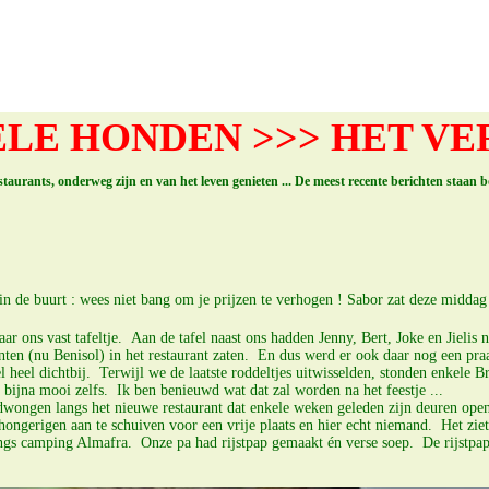
LE HONDEN >>> HET V
restaurants, onderweg zijn en van het leven genieten ... De meest recente berichten staan 
 in de buurt : wees niet bang om je prijzen te verhogen ! Sabor zat deze midd
aar ons vast tafeltje. Aan de tafel naast ons hadden Jenny, Bert, Joke en Jieli
ten (nu Benisol) in het restaurant zaten. En dus werd er ook daar nog een praat
eel dichtbij. Terwijl we de laatste roddeltjes uitwisselden, stonden enkele Br
, bijna mooi zelfs. Ik ben benieuwd wat dat zal worden na het feestje ...
gen langs het nieuwe restaurant dat enkele weken geleden zijn deuren opende
 hongerigen aan te schuiven voor een vrije plaats en hier echt niemand. Het zie
ngs camping Almafra. Onze pa had rijstpap gemaakt én verse soep. De rijstpap