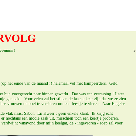
ERVOLG
bovenaan !
>
ag (op het einde van de maand !) helemaal vol met kampeerders. Geld
s net hun voorgerecht naar binnen gewerkt. Dat was een verrassing ! Later
je gemaakt. Voor velen zal het stilaan de laatste keer zijn dat we ze zien
itse vrouwen de boel te versieren om een feestje te vieren. Naar Engelse
 vlak naast Sabor. En alweer : geen enkele klant. Ik krijg echt
t er nochtans een mooie zaak uit, misschien toch een keertje proberen.
 verdwijnt vanavond door mijn keelgat, de - ingevroren - soep zal voor