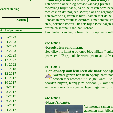
Ten eerste : onze blog bestaat vandaag precies
rondvraag blijkt dat bijna de helft van onze be
Zoeken in blog
meeleest en dat nog een kwartje ons de afgelop
Ten tweede : gisteren is hier - samen met de h
lichaamstemperatuur is evenredig met enkele gr
en bijhorende koorts. Ik heb bijna twee dagen i
ordinaire snotneus aan het worden.
Archief per maand
Ten derde : vandaag scheen de zon opnieuw uit
05-2023
04-2023
27-11-2010
03-2023
Resultaten rondvraag.
02-2023
Hoe dikwijls komt u op onze blog kijken ? enke
01-2023
per week 5 % (9) enkele keren per maand 5 % (9
12-2022
11-2022
26-11-2010
01-2018
Een oproep aan iedereen die naar Spanje 
12-2017
Normaal gezien ben ik in Spanje haast noo
11-2017
hebben meegebracht uit België, want Luc 
10-2017
noorden blijven, tenzij je ze persoonlijk komt
09-2017
zal de zon ons de volgende dagen regelmatig in 
08-2017
07-2017
24-11-2010
06-2017
Naar Alicante.
05-2017
Vanmorgen samen met
04-2017
genomen naar Alican