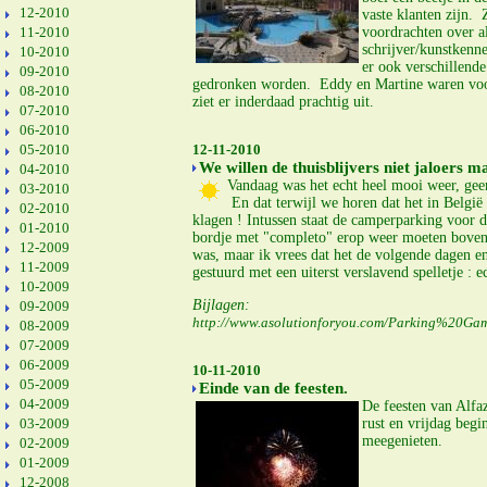
12-2010
vaste klanten zijn. 
11-2010
voordrachten over a
schrijver/kunstkenne
10-2010
er ook verschillende
09-2010
gedronken worden. Eddy en Martine waren voora
08-2010
ziet er inderdaad prachtig uit.
07-2010
06-2010
05-2010
12-11-2010
We willen de thuisblijvers niet jaloers m
04-2010
Vandaag was het echt heel mooi weer, gee
03-2010
En dat terwijl we horen dat het in België 
02-2010
klagen ! Intussen staat de camperparking voor d
01-2010
bordje met "completo" erop weer moeten boven
12-2009
was, maar ik vrees dat het de volgende dagen 
11-2009
gestuurd met een uiterst verslavend spelletje : 
10-2009
Bijlagen:
09-2009
http://www.asolutionforyou.com/Parking%20G
08-2009
07-2009
06-2009
10-11-2010
05-2009
Einde van de feesten.
04-2009
De feesten van Alfa
03-2009
rust en vrijdag beg
meegenieten.
02-2009
01-2009
12-2008