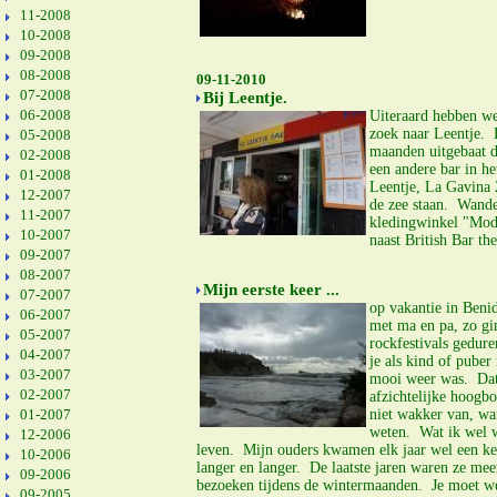
11-2008
10-2008
09-2008
08-2008
09-11-2010
07-2008
Bij Leentje.
06-2008
Uiteraard hebben we
zoek naar Leentje. B
05-2008
maanden uitgebaat d
02-2008
een andere bar in he
01-2008
Leentje, La Gavina 
12-2007
de zee staan. Wandel
11-2007
kledingwinkel "Modas
10-2007
naast British Bar t
09-2007
08-2007
Mijn eerste keer ...
07-2007
op vakantie in Benid
06-2007
met ma en pa, zo gin
05-2007
rockfestivals gedu
04-2007
je als kind of puber
03-2007
mooi weer was. Dat 
02-2007
afzichtelijke hoogb
01-2007
niet wakker van, wan
weten. Wat ik wel w
12-2006
leven. Mijn ouders kwamen elk jaar wel een keer
10-2006
langer en langer. De laatste jaren waren ze me
09-2006
bezoeken tijdens de wintermaanden. Je moet wet
09-2005