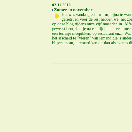
02-11-2010
Zomer in november.
Het was vandaag echt warm, bijna te warm
gefietst en voor de rest hebben we, net zo
op onze blog tijdens onze vijf maanden in Alfaz
geweest bent, kan je na een tijdje niet veel me
een terrasje meepikken, op restaurant enz. Wat 
het afscheid te "vieren" van iemand die 's ande
blijven staan, uiteraard kan dit dan als excuus 