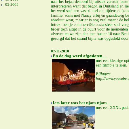
naar hét bejaardenoord bij uitstek vertrok, on
05-2005
interpreteren want dat begon in Duitsland en li
het werd snel een vast ritueel om tijdens de 
familie, soms met Nancy erbij en gaandeweg beg
absoluut waar, maar er is nog veel meer : de hel
intrekt ben je commerciële costa-sfeer snel ver
broer toch altijd in de buurt voor de momenten d
afweten en we zijn dan met bus nr 10 naar Ben
gezorgd dat het strand bijna was opgeslokt doo
07-11-2010
En de dag werd afgesloten ...
met een kleurige opt
een filmpje te zien.
Bijlagen:
http://www.youtub
Iets later was het njam njam ...
met een XXXL paell