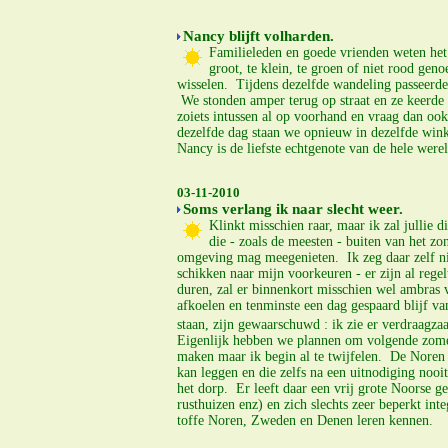
Nancy blijft volharden.
Familieleden en goede vrienden weten het 
groot, te klein, te groen of niet rood gen
wisselen. Tijdens dezelfde wandeling passeerden
We stonden amper terug op straat en ze keerde 
zoiets intussen al op voorhand en vraag dan ook 
dezelfde dag staan we opnieuw in dezelfde winke
Nancy is de liefste echtgenote van de hele werel
03-11-2010
Soms verlang ik naar slecht weer.
Klinkt misschien raar, maar ik zal jullie
die - zoals de meesten - buiten van het zo
omgeving mag meegenieten. Ik zeg daar zelf ni
schikken naar mijn voorkeuren - er zijn al regel
duren, zal er binnenkort misschien wel ambras 
afkoelen en tenminste een dag gespaard blijf v
staan, zijn gewaarschuwd : ik zie er verdraagza
Eigenlijk hebben we plannen om volgende zomer
maken maar ik begin al te twijfelen. De Noren 
kan leggen en die zelfs na een uitnodiging nooi
het dorp. Er leeft daar een vrij grote Noorse 
rusthuizen enz) en zich slechts zeer beperkt int
toffe Noren, Zweden en Denen leren kennen.