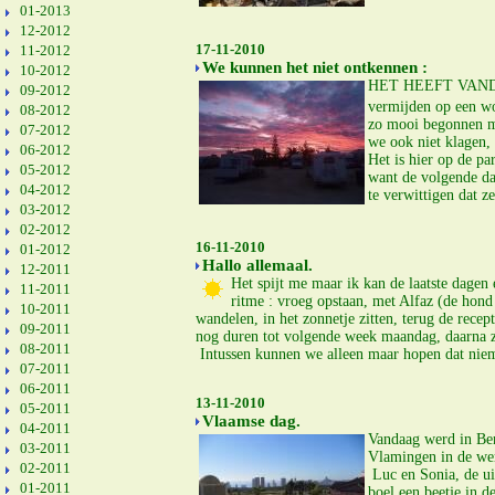
01-2013
12-2012
17-11-2010
11-2012
We kunnen het niet ontkennen :
10-2012
HET HEEFT VANDAAG
09-2012
vermijden op een w
08-2012
zo mooi begonnen me
07-2012
we ook niet klagen,
06-2012
Het is hier op de p
05-2012
want de volgende da
04-2012
te verwittigen dat z
03-2012
02-2012
16-11-2010
01-2012
Hallo allemaal.
12-2011
Het spijt me maar ik kan de laatste dagen
11-2011
ritme : vroeg opstaan, met Alfaz (de hond
10-2011
wandelen, in het zonnetje zitten, terug de recep
09-2011
nog duren tot volgende week maandag, daarna zu
08-2011
Intussen kunnen we alleen maar hopen dat niem
07-2011
06-2011
13-11-2010
05-2011
Vlaamse dag.
04-2011
Vandaag werd in Ben
03-2011
Vlamingen in de wer
02-2011
Luc en Sonia, de ui
01-2011
boel een beetje in 