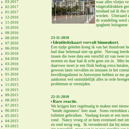
03-2017
waar alles vlotjes v
vingerafdrukken gen
02-2017
misdaad zal ik dus 
01-2017
worden. Uiteraard zi
12-2016
de wandeling werd af
11-2016
spaghetti bolognese
10-2016
09-2016
23-11-2010
08-2016
Identiteitskaart vervalt binnenkort.
07-2016
Een tijdje geleden kreeg ik van het thuisfront h
06-2016
had daar helemaal niet op gelet. Navraag leerde 
05-2016
tussen die twee data een verschil zit van twee 
04-2016
moeten en daar had ik echt geen zin in. Mits 
03-2016
daarvoor moet je een flink bedrag extra betalen
02-2016
gewoon laten vervallen en intussen in het consul
01-2016
bevolkingsdienst in Antwerpen hebben ze me geg
12-2015
aankomst wel onmiddellijk alles in orde brenge
problemen te vermijden.
11-2015
10-2015
09-2015
22-11-2010
08-2015
Rare reactie.
07-2015
We krijgen hier regelmatig te maken met nieuws
06-2015
"bende zigeuners" hier staat. Soms vertrekken
toiletten gebruiken. Vandaag kwam er een mot
05-2015
rond. Nancy vroeg of ze hem eventueel met iets 
04-2015
en reed terug weg. Ik veronderstel dat hij miss
03-2015