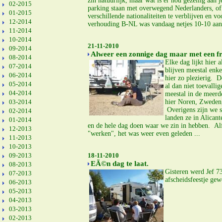
zin natuurlijk, maar wat is er nou gezellig aan
02-2015
parking staan met overwegend Nederlanders, of 
01-2015
verschillende nationaliteiten te verblijven en v
12-2014
verhouding B-NL was vandaag netjes 10-10 aang
11-2014
10-2014
21-11-2010
09-2014
Alweer een zonnige dag maar met een fr
08-2014
Elke dag lijkt hier 
07-2014
blijven meestal enk
06-2014
hier zo plezierig. 
05-2014
al dan niet toevalli
04-2014
meestal in de meerd
03-2014
hier Noren, Zweden,
Overigens zijn we st
02-2014
landen ze in Alican
01-2014
en de hele dag doen waar we zin in hebben. Al
12-2013
"werken", het was weer even geleden ...
11-2013
10-2013
09-2013
18-11-2010
EÃ©n dag te laat.
08-2013
Gisteren werd Jef 73
07-2013
afscheidsfeestje gew
06-2013
05-2013
04-2013
03-2013
02-2013