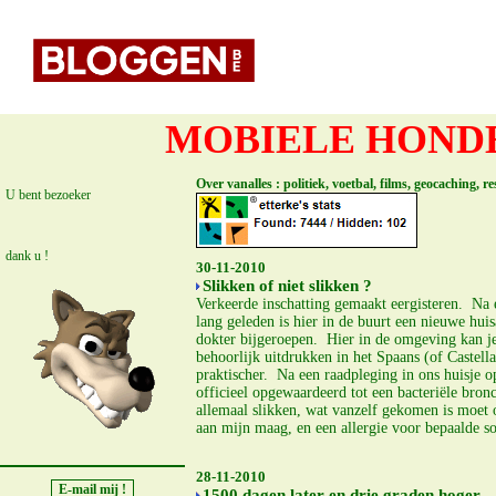
MOBIELE HONDE
Over vanalles : politiek, voetbal, films, geocaching, 
U bent bezoeker
dank u !
30-11-2010
Slikken of niet slikken ?
Verkeerde inschatting gemaakt eergisteren. Na e
lang geleden is hier in de buurt een nieuwe hu
dokter bijgeroepen. Hier in de omgeving kan je 
behoorlijk uitdrukken in het Spaans (of Castell
praktischer. Na een raadpleging in ons huisje o
officieel opgewaardeerd tot een bacteriële bron
allemaal slikken, wat vanzelf gekomen is moet 
aan mijn maag, en een allergie voor bepaalde so
28-11-2010
1500 dagen later en drie graden hoger.