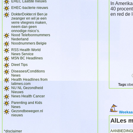
EHEC Laatste nieuws
In Amerika
EHEC-bacterie nieuws
40 procent
en red de
DokterDokter.nl Ben je
zwanger en wil je een
verre vliegreis maken,
neem dan geen
onnodige risico’s.
Nood Telefoonnummers
Nederland
Noodnummers Belgie
RSS Health World
News Service
MSN BC Headlines
Dieet Tips
Diseases/Conditions
News
Health Headlines from
latimes.com
Tags
:obe
NU NL Gezondheid
Nieuws
News Health Cancer
Parenting and Kids
News
Gezondbewegen.nl
Weekaa
nieuws
AlLes m
AANBIEDIN
*disclaimer