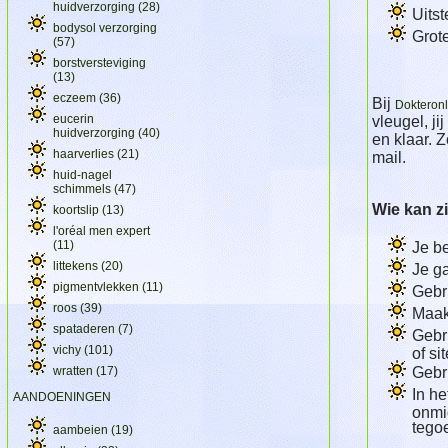
huidverzorging
(28)
Uitst
bodysol verzorging
Grote
(57)
borstversteviging
(13)
eczeem
(36)
Bij
Dokteron
eucerin
vleugel, ji
huidverzorging
(40)
en klaar. 
haarverlies
(21)
mail.
huid-nagel
schimmels
(47)
Wie kan zi
koortslip
(13)
l'oréal men expert
(11)
Je be
littekens
(20)
Je ga
pigmentvlekken
(11)
Gebr
roos
(39)
Maak
spataderen
(7)
Gebru
vichy
(101)
of si
wratten
(17)
Gebru
In he
AANDOENINGEN
onmi
tego
aambeien
(19)