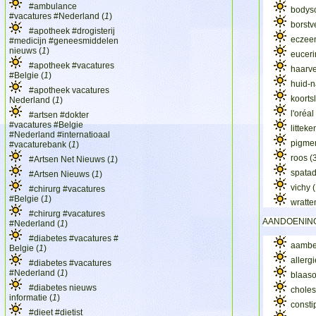
#ambulance
bodys
#vacatures #Nederland (
1
)
borstv
#apotheek #drogisterij
ecze
#medicijn #geneesmiddelen
nieuws (
1
)
euceri
#apotheek #vacatures
haarve
#Belgie (
1
)
huid-
#apotheek vacatures
koorts
Nederland (
1
)
l'oréa
#artsen #dokter
#vacatures #Belgie
littek
#Nederland #internatioaal
pigme
#vacaturebank (
1
)
roos
(
#Artsen Net Nieuws (
1
)
spata
#Artsen Nieuws (
1
)
vichy
#chirurg #vacatures
#Belgie (
1
)
wratt
#chirurg #vacatures
AANDOENIN
#Nederland (
1
)
#diabetes #vacatures #
aamb
Belgie (
1
)
allerg
#diabetes #vacatures
#Nederland (
1
)
blaas
#diabetes nieuws
choles
informatie (
1
)
consti
#dieet #dietist