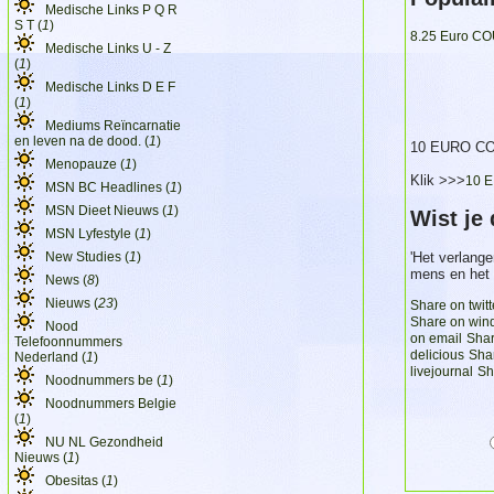
Medische Links P Q R
S T (
1
)
8.25 Euro CO
Medische Links U - Z
(
1
)
Medische Links D E F
(
1
)
Mediums Reïncarnatie
en leven na de dood. (
1
)
10 EURO C
Menopauze (
1
)
Klik >>>
10 E
MSN BC Headlines (
1
)
MSN Dieet Nieuws (
1
)
Wist je
MSN Lyfestyle (
1
)
New Studies (
1
)
'Het verlang
mens en het d
News (
8
)
Nieuws (
23
)
Share on twitt
Share on wi
Nood
on email
Sha
Telefoonnummers
delicious
Sha
Nederland (
1
)
livejournal
Sh
Noodnummers be (
1
)
Noodnummers Belgie
(
1
)
NU NL Gezondheid
Nieuws (
1
)
Obesitas (
1
)