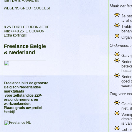
MET DRIE MAANDEN
Maak het leu
WEGENS GROOT SUCCES!
Je bes
tv of
Trakte
8.25 EURO COUPON ACTIE
behand
Klik >>>
8.25 E COUPON
Extra korting!!!
Organi
Freelance Belgie
Onderneem ni
& Nederland
Ga vr
Beden
beteke
huisar
Bedenk
goed d
Freelance.nl
is de grootste
waardo
Belgisch Nederlandse
marktplaats
Zorg voor ee
voor zelfstandige ZZP-
ers/ondernemers en
werkzoekenden.
Ga elk
Plaats gratis uw profiel
niet, 
/
bedrijf
Vermij
dranke
is van
Eet ni