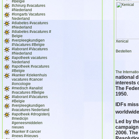
#Belgie
#chirurg #vacatures
#Nederland
#longarts Vacatures
Nederland
#diabetes #vacatures
#Nederland
#diabetes #vacatures #
Belgie
#verpleegkundigen
Xenical
#Vacatures #Belgie
#laborant #Vacatures
Bestellen
#Nederland
#apotheek vacatures
Nederland
#apotheek #vacatures
#Belgie
The Internati
#kanker #ziekenhuis
national d
vacatures #cancer
interests 
#oncologie
The Feder
#medisch #analist
#vacatures #Belgie
1950.
#laborant #Vacatures
#Belgie
IDFs miss
#verpleegkundigen
#vacatures Nederland
worldwide
#apotheek #drogisterij
#medicijn
Led by the
#geneesmiddelen
campaign 
nieuws
#kanker # cancer
2006. The 
#news #nieuws
Resolutio