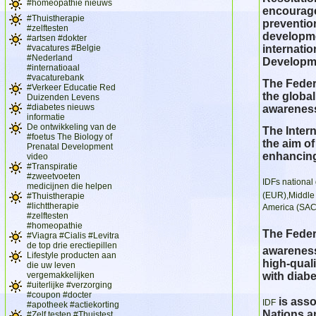
#homeopathie nieuws
encourage
#Thuistherapie
prevention
#zelftesten
developme
#artsen #dokter
#vacatures #Belgie
internati
#Nederland
Developm
#internatioaal
#vacaturebank
The Federa
#Verkeer Educatie Red
the globa
Duizenden Levens
#diabetes nieuws
awareness
informatie
De ontwikkeling van de
The Intern
#foetus The Biology of
the aim o
Prenatal Development
enhancing
video
#Transpiratie
#zweetvoeten
IDFs national
medicijnen die helpen
(EUR),Middle 
#Thuistherapie
#lichttherapie
America (SACA
#zelftesten
#homeopathie
The Federa
#Viagra #Cialis #Levitra
de top drie erectiepillen
awareness
Lifestyle producten aan
high-qual
die uw leven
vergemakkelijken
with diabe
#uiterlijke #verzorging
#coupon #docter
is ass
IDF
#apotheek #actiekorting
Nations an
#Zelf testen #Thuistest