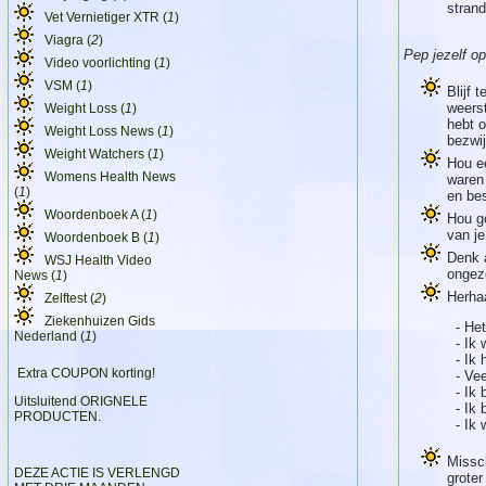
strand
Vet Vernietiger XTR (
1
)
Viagra (
2
)
Pep jezelf o
Video voorlichting (
1
)
VSM (
1
)
Blijf 
weerst
Weight Loss (
1
)
hebt o
Weight Loss News (
1
)
bezwi
Weight Watchers (
1
)
Hou ee
Womens Health News
waren
(
1
)
en be
Woordenboek A (
1
)
Hou g
van je
Woordenboek B (
1
)
Denk 
WSJ Health Video
ongezo
News (
1
)
Herhaa
Zelftest (
2
)
Ziekenhuizen Gids
- He
Nederland (
1
)
- Ik
- Ik
Extra COUPON korting!
- Ve
- Ik
Uitsluitend ORIGNELE
- Ik 
PRODUCTEN.
- Ik
Missch
DEZE ACTIE IS VERLENGD
groter