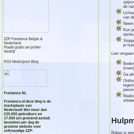
spijsv
de na
Lichaa
van de
Neem 
Kun je
opnie
ZZP Freelance Belgie &
Stopp
Nederland
je hui
Plaats gratis uw profiel
/bedrijf
Leer omgaan 
RSS Medicijnen Blog
Beden
(meer
Ga abs
Onthou
tegens
passen
Freelance NL
Realis
ontwen
Freelance.nl
deze blog is de
marktplaats van
Nederland! Met meer dan
235.000 gebruikers en
17.000 (en groeiend aantal)
Hulpm
bezoeken per dag de
grootste website voor
zelfstandige ZZP-
Roken is een