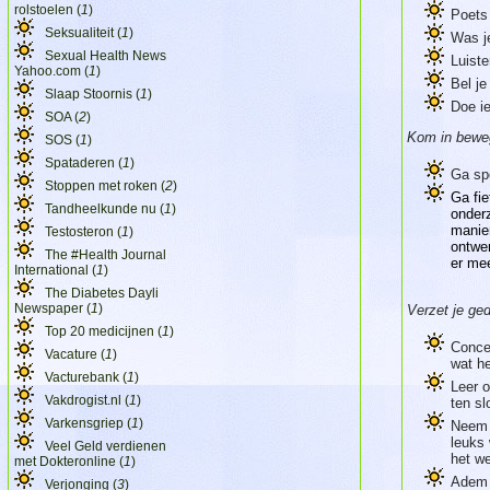
rolstoelen (
1
)
Poets
Seksualiteit (
1
)
Was j
Sexual Health News
Luiste
Yahoo.com (
1
)
Bel j
Slaap Stoornis (
1
)
Doe ie
SOA (
2
)
Kom in bewe
SOS (
1
)
Spataderen (
1
)
Ga spo
Stoppen met roken (
2
)
Ga fi
Tandheelkunde nu (
1
)
onderz
manie
Testosteron (
1
)
ontwen
The #Health Journal
er me
International (
1
)
The Diabetes Dayli
Newspaper (
1
)
Verzet je ge
Top 20 medicijnen (
1
)
Concen
Vacature (
1
)
wat h
Vacturebank (
1
)
Leer 
Vakdrogist.nl (
1
)
ten sl
Varkensgriep (
1
)
Neem e
leuks
Veel Geld verdienen
het we
met Dokteronline (
1
)
Adem 
Verjonging (
3
)