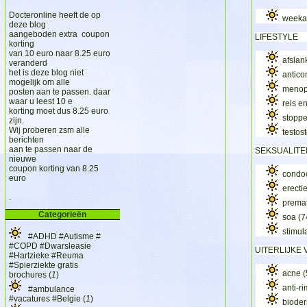
Docteronline heeft de op
weeka
deze blog
aangeboden extra coupon
LIFESTYLE
korting
van 10 euro naar 8.25 euro
afslan
veranderd
het is deze blog niet
antico
mogelijk om alle
meno
posten aan te passen. daar
waar u leest 10 e
reis 
korting moet dus 8.25 euro
stopp
zijn.
Wij proberen zsm alle
testos
berichten
aan te passen naar de
SEKSUALITE
nieuwe
coupon korting van 8.25
cond
euro
erecti
.
premat
Categorieën
soa
(7
stimul
#ADHD #Autisme #
#COPD #Dwarsleasie
UITERLIJKE
#Hartzieke #Reuma
#Spierziekte gratis
acne
(
brochures (
1
)
anti-r
#ambulance
#vacatures #Belgie (
1
)
biode