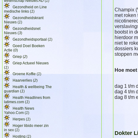
wetenschap Nieuws AD (
1
)
Gezondheid on Line
Champix (
medische links (
1
)
met roken 
Gezondheidskrant
nicotinere
Nieuws (
1
)
verslaving
Gezondheidsnet
bootst in 
Nieuws (
3
)
hierdoor m
Gezondheidsportaal (
1
)
niet te ro
Goed Doel Boeken
dossiers k
Actie (
0
)
stoppen me
Griep (
2
)
Griep Actueel Nieuws
(
1
)
Hoe moet
Groene Koffie (
1
)
Haarverlies (
2
)
dag 1 t/m 
Health & wellbeing The
guardian (
1
)
dag 4 t/m 
dag 8 t/m 
Health Headlines from
latimes.com (
1
)
Health News
Yahoo.Com (
1
)
Herpes (
1
)
Hoger libido meer zin
in sex (
1
)
Dokter L
Hosting (
1
)