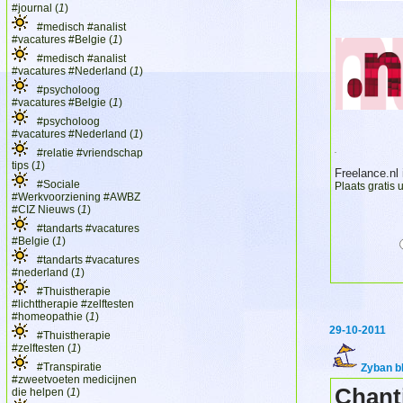
#journal (
1
)
#medisch #analist
#vacatures #Belgie (
1
)
#medisch #analist
#vacatures #Nederland (
1
)
#psycholoog
#vacatures #Belgie (
1
)
#psycholoog
#vacatures #Nederland (
1
)
#relatie #vriendschap
.
tips (
1
)
Freelance.nl
#Sociale
Plaats gratis u
#Werkvoorziening #AWBZ
#CIZ Nieuws (
1
)
#tandarts #vacatures
#Belgie (
1
)
#tandarts #vacatures
#nederland (
1
)
#Thuistherapie
#lichttherapie #zelftesten
#homeopathie (
1
)
29-10-2011
#Thuistherapie
#zelftesten (
1
)
#Transpiratie
Zyban bl
#zweetvoeten medicijnen
Chanti
die helpen (
1
)