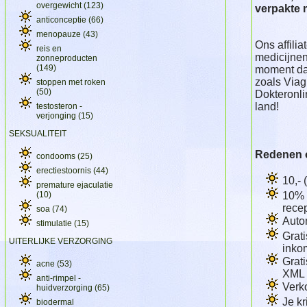
overgewicht
(123)
verpakte 
anticonceptie
(66)
menopauze
(43)
Ons affilia
reis en
medicijnen
zonneproducten
(149)
moment dat
zoals Viag
stoppen met roken
(50)
Dokteronli
land!
testosteron -
verjonging
(15)
SEKSUALITEIT
Redenen om
condooms
(25)
erectiestoornis
(44)
10,- 
premature ejaculatie
(10)
10% 
recep
soa
(74)
Auto
stimulatie
(15)
Grati
UITERLIJKE VERZORGING
inko
Grati
acne
(53)
XML 
anti-rimpel -
Verk
huidverzorging
(65)
Je kr
biodermal