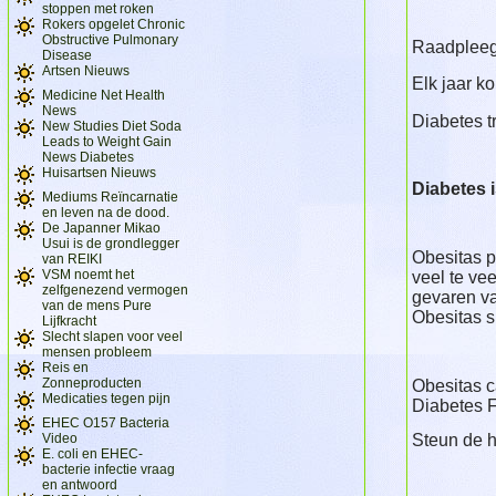
stoppen met roken
Rokers opgelet Chronic
Obstructive Pulmonary
Raadplee
Disease
Artsen Nieuws
Elk jaar k
Medicine Net Health
News
Diabetes t
New Studies Diet Soda
Leads to Weight Gain
News Diabetes
Huisartsen Nieuws
Diabetes i
Mediums Reïncarnatie
en leven na de dood.
De Japanner Mikao
Usui is de grondlegger
Obesitas p
van REIKI
VSM noemt het
veel te ve
zelfgenezend vermogen
gevaren va
van de mens Pure
Obesitas s
Lijfkracht
Slecht slapen voor veel
mensen probleem
Reis en
Zonneproducten
Obesitas c
Medicaties tegen pijn
Diabetes 
EHEC O157 Bacteria
Video
Steun de h
E. coli en EHEC-
bacterie infectie vraag
en antwoord