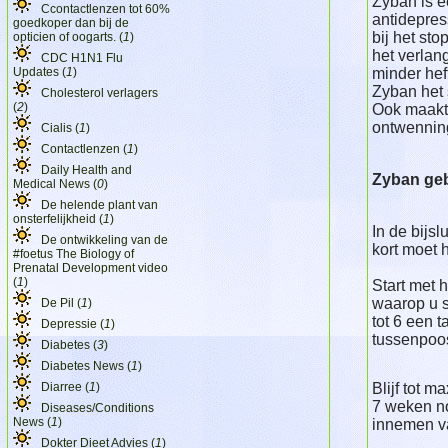
Zyban is e
Ccontactlenzen tot 60%
antidepress
goedkoper dan bij de
bij het st
opticien of oogarts. (
1
)
het verlan
CDC H1N1 Flu
minder hef
Updates (
1
)
Zyban het 
Cholesterol verlagers
(
2
)
Ook maakt 
ontwenning
Cialis (
1
)
Contactlenzen (
1
)
Daily Health and
Zyban ge
Medical News (
0
)
De helende plant van
onsterfelijkheid (
1
)
In de bijsl
De ontwikkeling van de
kort moet 
#foetus The Biology of
Prenatal Development video
(
1
)
Start met 
waarop u s
De Pil (
1
)
tot 6 een 
Depressie (
1
)
tussenpoos
Diabetes (
3
)
Diabetes News (
1
)
Diarree (
1
)
Blijf tot 
7 weken no
Diseases/Conditions
News (
1
)
innemen v
Dokter Dieet Advies (
1
)