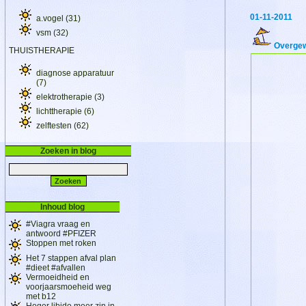
01-11-2011
a.vogel
(31)
vsm
(32)
Overgew
THUISTHERAPIE
diagnose apparatuur
(7)
elektrotherapie
(3)
lichttherapie
(6)
zelftesten
(62)
Zoeken in blog
Inhoud blog
#Viagra vraag en
antwoord #PFIZER
Stoppen met roken
Het 7 stappen afval plan
#dieet #afvallen
Vermoeidheid en
voorjaarsmoeheid weg
met b12
Hoger libido meer zin in