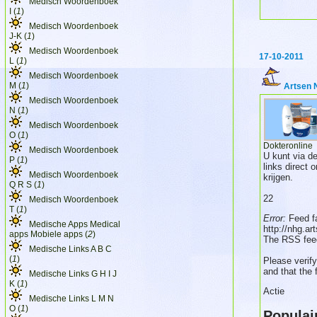
Medisch Woordenboek
I (
1
)
Medisch Woordenboek
J-K (
1
)
Medisch Woordenboek
17-10-2011
L (
1
)
Medisch Woordenboek
M (
1
)
Artsen 
Medisch Woordenboek
N (
1
)
Medisch Woordenboek
O (
1
)
Dokteronline
Medisch Woordenboek
U kunt via 
P (
1
)
links direct 
Medisch Woordenboek
krijgen.
Q R S (
1
)
22
Medisch Woordenboek
T (
1
)
Error:
Feed fa
Medische Apps Medical
http://nhg.ar
apps Mobiele apps (
2
)
The RSS feed
Medische Links A B C
(
1
)
Please verif
and that the
Medische Links G H I J
K (
1
)
Actie
Medische Links L M N
O (
1
)
Populai