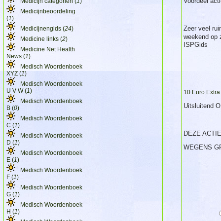
Voordeel act
Medicijn categorien (
1
)
Medicijnbeoordeling
(
1
)
Zeer veel ru
Medicijnengids (
24
)
weekend op z
Medicine links (
2
)
ISPGids
Medicine Net Health
News (
1
)
Medisch Woordenboek
XYZ (
1
)
Medisch Woordenboek
U V W (
1
)
10 Euro Extr
Medisch Woordenboek
Uitsluiten
B (
0
)
Medisch Woordenboek
C (
1
)
DEZE ACTI
Medisch Woordenboek
D (
1
)
WEGENS G
Medisch Woordenboek
E (
1
)
Medisch Woordenboek
F (
1
)
Medisch Woordenboek
G (
1
)
Medisch Woordenboek
H (
1
)