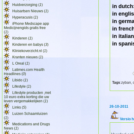
Huidverzorging (
1
)
in dutch
Huisartsen Nieuws (
1
)
in engli
Hyperacusis (
1
)
in germ
iPhone Medscape app
Medicijnengids gratis free
in frenc
(
1
)
in italian
Kinderen (
1
)
in spani
Kinderen en babys (
3
)
Kliniekoverzicht.nl (
1
)
Kranten nieuws (
1
)
L Oreal (
1
)
Latimes.com Health
Headlines (
0
)
Libido (
1
)
Tags
:zyban, 
Lifestyle (
1
)
Lifestyle producten ,met
10 euro extra korting die uw
leven vergemakkelijken (
1
)
26-10-2011
Links (
5
)
Luizen Schaamluizen
(
1
)
Versio 
Medications and Drugs
News (
1
)