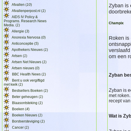
Afvallen (
10
)
Zyban is 
Afvallenperpost.nl (
1
)
doorbrek
AIDS IV Policy &
Programs. Research News
Champix
Media. (
1
)
Allergie (
3
)
Roken is 
Anorexia Nervosa (
0
)
ontsnappi
Anticonceptie (
5
)
verslaafd
Apothekers Nieuws (
1
)
om een ro
Artsen (
1
)
Artsen Net Nieuws (
1
)
Artsen nieuws (
0
)
BBC Health News (
1
)
Zyban bes
Bent u ook vergiftigd
met kwik (
1
)
Zyban is e
Bestsellers Boeken (
1
)
met roken.
Beter geheugen (
1
)
recept van
Blaasontsteking (
1
)
Boeken (
4
)
Boeken Nieuws (
1
)
Wat is Zy
Borstversteviging (
1
)
Cancer (
1
)