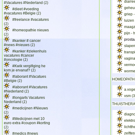
diarr
#Vacatures #Nederland (
1
)
geheug
#dieet #voeding
#vacatures #Belgie (
1
)
griep 
#freelance #vacatures
luize
(
1
)
maagz
#homeopathie nieuws
pijn -
(
1
)
prosta
#kanker # cancer
#news #nieuws (
1
)
slapen
#kanker #ziekenhuis
transp
vacatures #cancer
vagina
#oncologie (
1
)
vermo
#Kwik vergifiging he
kom je ervanaf? (
1
)
worm
#laborant #Vacatues
HOMEOPATH
#Belgie (
1
)
#laborant #Vacatures
a.vog
#Nederland (
1
)
vsm
(
#longarts Vacatures
Nederland (
1
)
THUISTHERA
#medicijnen #Nieuws
(
1
)
diagn
#Medicijnen met 10
elektr
euro extra #coupon #korting
lichtt
(
1
)
zelfte
#medics #news