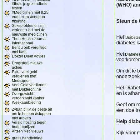
#thuis je gezondheid
(WHO) and
testen
#Medicijnen met 8.25
euro extra #coupon
Steun de
#korting
Seksproblemen zijn
verleden tijd met de
nieuwste medicijnen
Het
Diabete
The #Health Journal
diabetes 
International
Bent u ook vergiftigd
met kwik
Het
Diabete
Dokter Dieet Advies
voorkomen
Drogisterij nieuws
acties
Om dit te 
Extra veel geld
onderzoek 
verdienen met
Medicijnen
Veel Geld verdienen
Het Diabet
met Dokteronline
en is afha
Overgewicht
veroorzaakt kanker
Weekaanbieding
Geef om m
Zyban blijkt de beste pil
een doeltr
om te helpen #stoppen
met #roken
Help diabe
Versio hosting tegen
bodemprijzen
Artsen Net Nieuws
Kijk voor 
gratis handleiding