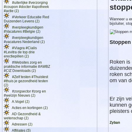
#uiterlijke #verzorging
stopp
#coupon #docter #apotheek
#actie (
1
)
#Verkeer Educatie Red
Wanneer u er
Duizenden Levens (
1
)
bijsluiter, s
#verpleegkundigen
#Vacatures #Belgie (
1
)
#verpleegkundigen
Stoppen
#vacatures Nederland (
1
)
#Viagra #Cialis
#Levitra de top drie
erectiepillen (
1
)
Roken is 
#Websites zorg en
praktische informatie #AWBZ
duizenden
#CIZ Downloads (
1
)
roken sc
#Zelf testen #Thuistest
om van de
#thuis je gezondheid testen
(
1
)
#zorgsector #zorg en
#welzijn Nieuws (
1
)
Er zijn 
A.Vogel (
1
)
kunnen 
Acties en kortingen (
1
)
pleisters
AD Gezondheid &
wetenschap (
1
)
Zyban
Adressen (
1
)
Affiliates (
5
)