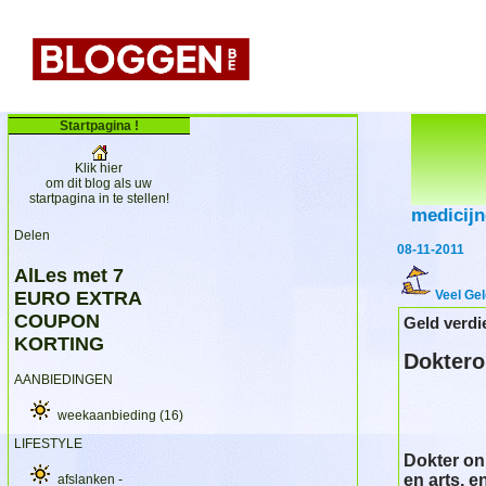
Startpagina !
Klik hier
om dit blog als uw
startpagina in te stellen!
medicij
Delen
08-11-2011
AlLes met 7
EURO EXTRA
Veel Ge
COUPON
Geld verdi
KORTING
Doktero
AANBIEDINGEN
weekaanbieding
(16)
LIFESTYLE
Dokter on
en arts, e
afslanken -