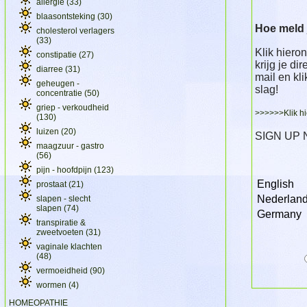
allergie
(33)
blaasontsteking
(30)
Hoe meld j
cholesterol verlagers
(33)
Klik hieron
constipatie
(27)
krijg je di
diarree
(31)
mail en kli
geheugen -
slag!
concentratie
(50)
griep - verkoudheid
>>>>>>Klik hi
(130)
luizen
(20)
SIGN UP
maagzuur - gastro
(56)
pijn - hoofdpijn
(123)
English
prostaat
(21)
Nederlan
slapen - slecht
slapen
(74)
Germany
transpiratie &
zweetvoeten
(31)
vaginale klachten
(48)
vermoeidheid
(90)
wormen
(4)
HOMEOPATHIE