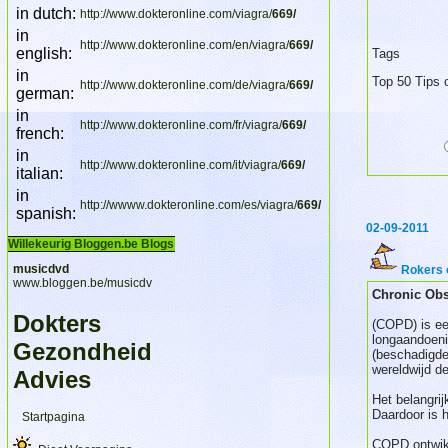
in dutch:
http://www.dokteronline.com/viagra/
669/
in
http://www.dokteronline.com/en/viagra/
669/
english:
Tags
in
Top 50 Tips 
http://www.dokteronline.com/de/viagra/
669/
german:
in
http://www.dokteronline.com/fr/viagra/
669/
french:
in
http://www.dokteronline.com/it/viagra/
669/
italian:
in
http://wwww.dokteronline.com/es/viagra/
669/
spanish:
02-09-2011
Willekeurig Bloggen.be Blogs
musicdvd
Rokers 
www.bloggen.be/musicdv
Chronic Obs
Dokters
(COPD) is ee
longaandoen
Gezondheid
(beschadigde
wereldwijd d
Advies
Het belangr
Daardoor is h
Startpagina
COPD ontwikk