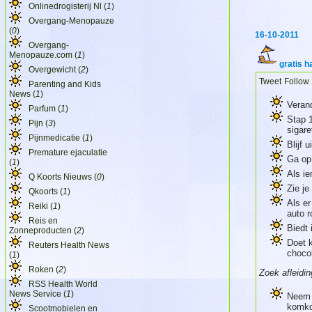
Onlinedrogisterij Nl (
1
)
Overgang-Menopauze
(
0
)
16-10-2011
Overgang-
Menopauze.com (
1
)
gratis 
Overgewicht (
2
)
Tweet
Follow
Parenting and Kids
News (
1
)
Veran
Parfum (
1
)
Stap 
Pijn (
3
)
sigar
Pijnmedicatie (
1
)
Blijf 
Premature ejaculatie
Ga op 
(
1
)
Als ie
Q Koorts Nieuws (
0
)
Zie j
Qkoorts (
1
)
Als e
Reiki (
1
)
auto r
Reis en
Biedt 
Zonneproducten (
2
)
Doet 
Reuters Health News
choco
(
1
)
Roken (
2
)
Zoek afleidin
RSS Health World
News Service (
1
)
Neem e
komko
Scootmobielen en