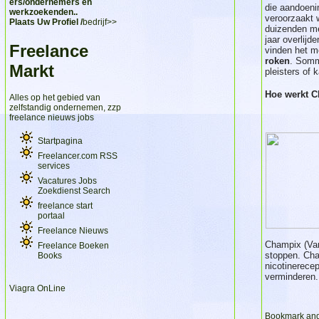
ers/ondernemers en
die aandoen
werkzoekenden..
veroorzaakt 
Plaats Uw Profiel /
bedrijf>>
duizenden m
jaar overlij
Freelance
vinden het m
roken
. Som
Markt
pleisters of
Hoe werkt 
Alles op het gebied van
zelfstandig ondernemen, zzp
freelance nieuws jobs
Startpagina
Freelancer.com RSS
services
Vacatures Jobs
Zoekdienst Search
freelance start
portaal
Freelance Nieuws
Champix (Var
Freelance Boeken
stoppen. Cha
Books
nicotinerece
verminderen.
Viagra OnLine