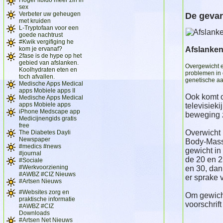
sex
Verbeter uw geheugen
De gevar
met kruiden
L-Tryptofaan voor een
goede nachtrust
#Kwik vergifiging he
kom je ervanaf?
Afslanken
2fase is de hype op het
gebied van afslanken.
Overgewicht e
Koolhydraten eten en
problemen in 
toch afvallen.
genetische aa
Medische Apps Medical
apps Mobiele apps II
Ook komt o
Medische Apps Medical
apps Mobiele apps
televisiek
iPhone Medscape app
beweging z
Medicijnengids gratis
free
Overwicht 
The Diabetes Dayli
Newspaper
Body-Mass
#medics #news
gewicht in
#journal
de 20 en 2
#Sociale
#Werkvoorziening
en 30, dan
#AWBZ #CIZ Nieuws
er sprake 
#Artsen Nieuws
#Websites zorg en
Om gewicht
praktische informatie
voorschrif
#AWBZ #CIZ
Downloads
#Artsen Net Nieuws