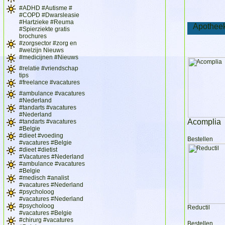
#ADHD #Autisme #
#COPD #Dwarsleasie
#Hartzieke #Reuma
Apotheekp
#Spierziekte gratis
brochures
#zorgsector #zorg en
#welzijn Nieuws
#medicijnen #Nieuws
#relatie #vriendschap
tips
#freelance #vacatures
#ambulance #vacatures
#Nederland
#tandarts #vacatures
#Nederland
Acomplia
#tandarts #vacatures
#Belgie
#dieet #voeding
Bestellen
#vacatures #Belgie
#dieet #dietist
#Vacatures #Nederland
#ambulance #vacatures
#Belgie
#medisch #analist
#vacatures #Nederland
#psycholoog
#vacatures #Nederland
#psycholoog
Reductil
#vacatures #Belgie
#chirurg #vacatures
Bestellen