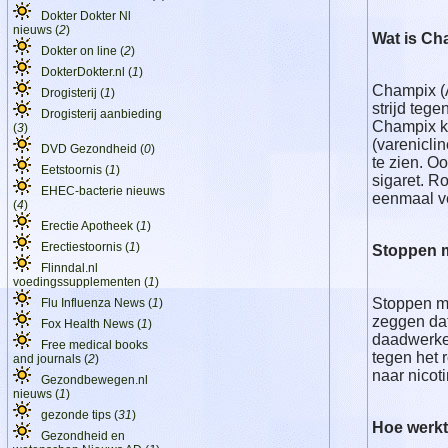
Dokter Dokter Nl
nieuws (
2
)
Wat is C
Dokter on line (
2
)
DokterDokter.nl (
1
)
Champix (
Drogisterij (
1
)
strijd tege
Drogisterij aanbieding
Champix k
(
3
)
(varenicli
DVD Gezondheid (
0
)
te zien. O
Eetstoornis (
1
)
sigaret. R
EHEC-bacterie nieuws
eenmaal ve
(
4
)
Erectie Apotheek (
1
)
Erectiestoornis (
1
)
Stoppen 
Flinndal.nl
voedingssupplementen (
1
)
Stoppen me
Flu Influenza News (
1
)
zeggen dat
Fox Health News (
1
)
daadwerkel
Free medical books
tegen het 
and journals (
2
)
naar nicot
Gezondbewegen.nl
nieuws (
1
)
gezonde tips (
31
)
Hoe werk
Gezondheid en