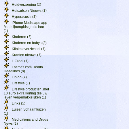
Huidverzorging (
1
)
Huisartsen Nieuws (
1
)
Hyperacusis (
1
)
iPhone Medscape app
Medicijnengids gratis free
(
1
)
Kinderen (
1
)
Kinderen en babys (
3
)
Kliniekoverzicht.nl (
1
)
Kranten nieuws (
1
)
L Oreal (
1
)
Latimes.com Health
Headlines (
0
)
Libido (
1
)
Lifestyle (
1
)
Lifestyle producten ,met
10 euro extra korting die uw
leven vergemakkelijken (
1
)
Links (
5
)
Luizen Schaamluizen
(
1
)
Medications and Drugs
News (
1
)