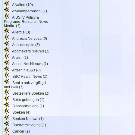
Afvallen (
10
)
Afvallenperpost.nl (
1
)
AIDS IV Policy &
Programs. Research News
Media. (
1
)
Allergie (
3
)
Anorexia Nervosa (
0
)
Anticonceptie (
5
)
Apothekers Nieuws (
1
)
Artsen (
1
)
Artsen Net Nieuws (
1
)
Artsen nieuws (
0
)
BBC Health News (
1
)
Bent u ook vergiftigd
met kwik (
1
)
Bestsellers Boeken (
1
)
Beter geheugen (
1
)
Blaasontsteking (
1
)
Boeken (
4
)
Boeken Nieuws (
1
)
Borstversteviging (
1
)
Cancer (
1
)