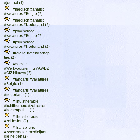
#journal (
1
)
#medisch #analist
#vacatures #Belgie (
1
)
#medisch #analist
#vacatures #Nederland (
1
)
#psycholoog
#vacatures #Belgie (
1
)
#psycholoog
#vacatures #Nederland (
1
)
#relatie #vriendschap
tips (
1
)
#Sociale
#Werkvoorziening #AWBZ
#CIZ Nieuws (
1
)
#tandarts #vacatures
#Belgie (
1
)
#tandarts #vacatures
#nederland (
1
)
#Thuistherapie
#lichttherapie #zelftesten
#homeopathie (
1
)
#Thuistherapie
#zelftesten (
1
)
#Transpiratie
#zweetvoeten medicijnen
die helpen (
1
)