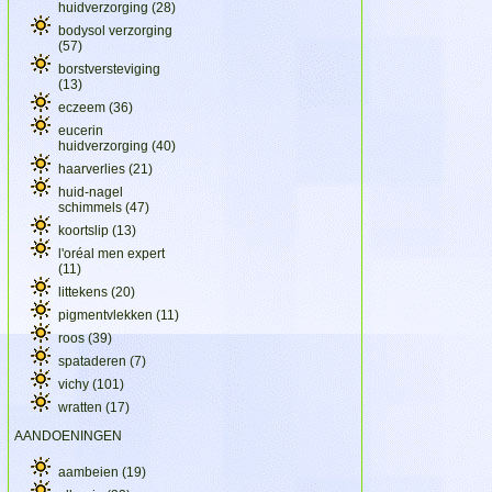
huidverzorging
(28)
bodysol verzorging
(57)
borstversteviging
(13)
eczeem
(36)
eucerin
huidverzorging
(40)
haarverlies
(21)
huid-nagel
schimmels
(47)
koortslip
(13)
l'oréal men expert
(11)
littekens
(20)
pigmentvlekken
(11)
roos
(39)
spataderen
(7)
vichy
(101)
wratten
(17)
AANDOENINGEN
aambeien
(19)