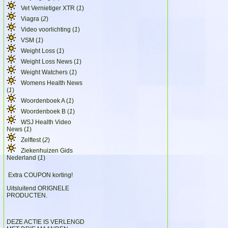
Vet Vernietiger XTR (
1
)
Viagra (
2
)
Video voorlichting (
1
)
VSM (
1
)
Weight Loss (
1
)
Weight Loss News (
1
)
Weight Watchers (
1
)
Womens Health News
(
1
)
Woordenboek A (
1
)
Woordenboek B (
1
)
WSJ Health Video
News (
1
)
Zelftest (
2
)
Ziekenhuizen Gids
Nederland (
1
)
Extra COUPON korting!
Uitsluitend ORIGNELE
PRODUCTEN.
DEZE ACTIE IS VERLENGD