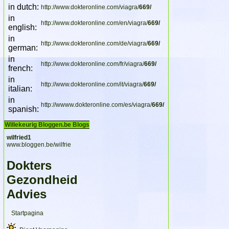
in dutch:
http://www.dokteronline.com/viagra/
669/
in
http://www.dokteronline.com/en/viagra/
669/
english:
in
http://www.dokteronline.com/de/viagra/
669/
german:
in
http://www.dokteronline.com/fr/viagra/
669/
french:
in
http://www.dokteronline.com/it/viagra/
669/
italian:
in
http://wwww.dokteronline.com/es/viagra/
669/
spanish:
Willekeurig Bloggen.be Blogs
wilfried1
www.bloggen.be/wilfrie
Dokters
Gezondheid
Advies
Startpagina