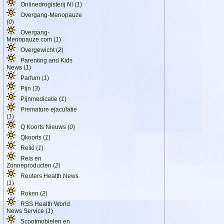
Onlinedrogisterij Nl (
1
)
Overgang-Menopauze
(
0
)
Overgang-
Menopauze.com (
1
)
Overgewicht (
2
)
Parenting and Kids
News (
1
)
Parfum (
1
)
Pijn (
3
)
Pijnmedicatie (
1
)
Premature ejaculatie
(
1
)
Q Koorts Nieuws (
0
)
Qkoorts (
1
)
Reiki (
1
)
Reis en
Zonneproducten (
2
)
Reuters Health News
(
1
)
Roken (
2
)
RSS Health World
News Service (
1
)
Scootmobielen en