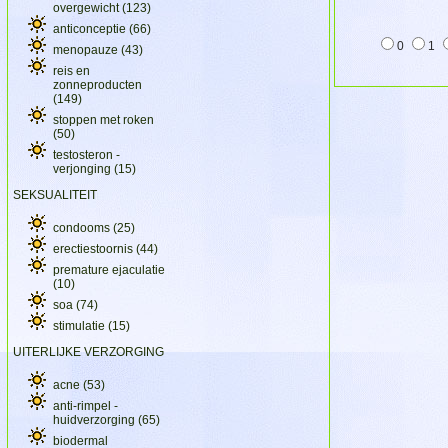
overgewicht
(123)
anticonceptie
(66)
0
1
menopauze
(43)
reis en
zonneproducten
(149)
stoppen met roken
(50)
testosteron -
verjonging
(15)
SEKSUALITEIT
condooms
(25)
erectiestoornis
(44)
premature ejaculatie
(10)
soa
(74)
stimulatie
(15)
UITERLIJKE VERZORGING
acne
(53)
anti-rimpel -
huidverzorging
(65)
biodermal