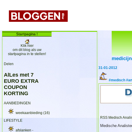
Startpagina !
Klik hier
om dit blog als uw
startpagina in te stellen!
medicij
Delen
31-01-2012
AlLes met 7
EURO EXTRA
#medisch #ana
COUPON
KORTING
AANBIEDINGEN
weekaanbieding
(16)
RSS Medisch Analis
LIFESTYLE
Medische Analiste
afslanken -