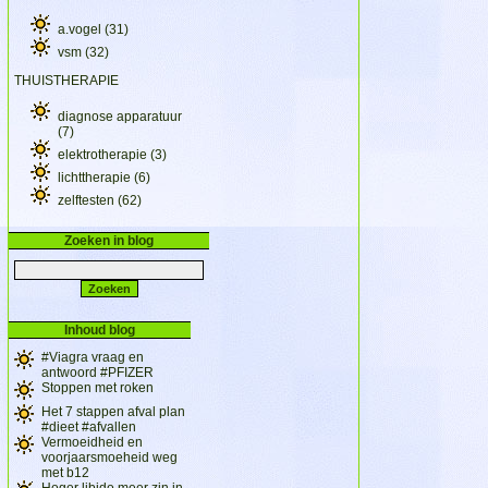
a.vogel
(31)
vsm
(32)
THUISTHERAPIE
diagnose apparatuur
(7)
elektrotherapie
(3)
lichttherapie
(6)
zelftesten
(62)
Zoeken in blog
Inhoud blog
#Viagra vraag en
antwoord #PFIZER
Stoppen met roken
Het 7 stappen afval plan
#dieet #afvallen
Vermoeidheid en
voorjaarsmoeheid weg
met b12
Hoger libido meer zin in