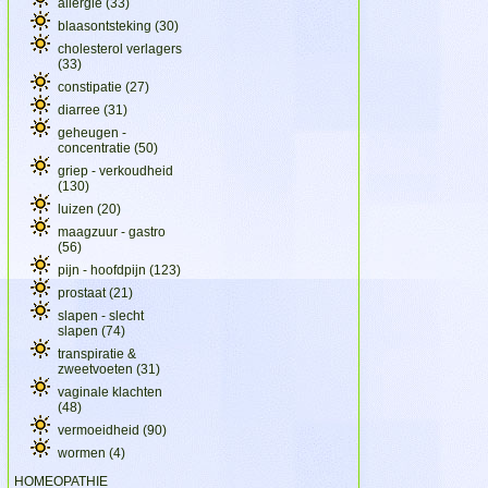
allergie
(33)
blaasontsteking
(30)
cholesterol verlagers
(33)
constipatie
(27)
diarree
(31)
geheugen -
concentratie
(50)
griep - verkoudheid
(130)
luizen
(20)
maagzuur - gastro
(56)
pijn - hoofdpijn
(123)
prostaat
(21)
slapen - slecht
slapen
(74)
transpiratie &
zweetvoeten
(31)
vaginale klachten
(48)
vermoeidheid
(90)
wormen
(4)
HOMEOPATHIE