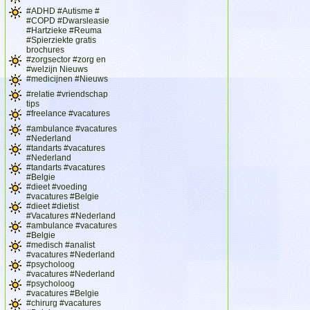
#ADHD #Autisme #
#COPD #Dwarsleasie
#Hartzieke #Reuma
#Spierziekte gratis
brochures
#zorgsector #zorg en
#welzijn Nieuws
#medicijnen #Nieuws
#relatie #vriendschap
tips
#freelance #vacatures
#ambulance #vacatures
#Nederland
#tandarts #vacatures
#Nederland
#tandarts #vacatures
#Belgie
#dieet #voeding
#vacatures #Belgie
#dieet #dietist
#Vacatures #Nederland
#ambulance #vacatures
#Belgie
#medisch #analist
#vacatures #Nederland
#psycholoog
#vacatures #Nederland
#psycholoog
#vacatures #Belgie
#chirurg #vacatures