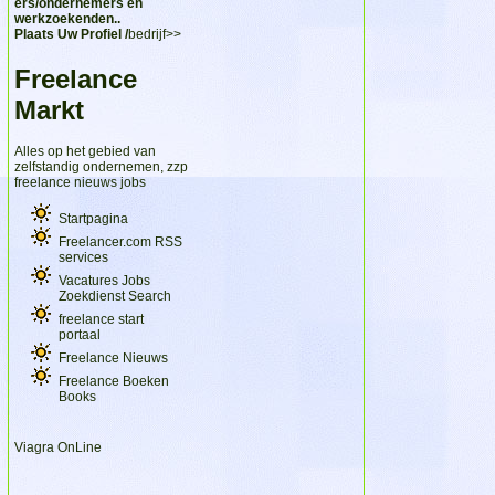
ers/ondernemers en
werkzoekenden..
Plaats Uw Profiel /
bedrijf>>
Freelance
Markt
Alles op het gebied van
zelfstandig ondernemen, zzp
freelance nieuws jobs
Startpagina
Freelancer.com RSS
services
Vacatures Jobs
Zoekdienst Search
freelance start
portaal
Freelance Nieuws
Freelance Boeken
Books
Viagra OnLine