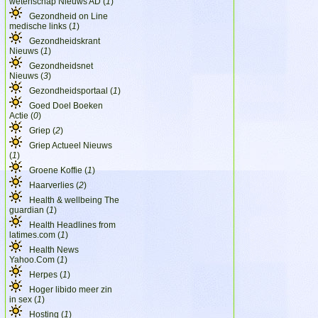
wetenschap Nieuws AD (
1
)
Gezondheid on Line
medische links (
1
)
Gezondheidskrant
Nieuws (
1
)
Gezondheidsnet
Nieuws (
3
)
Gezondheidsportaal (
1
)
Goed Doel Boeken
Actie (
0
)
Griep (
2
)
Griep Actueel Nieuws
(
1
)
Groene Koffie (
1
)
Haarverlies (
2
)
Health & wellbeing The
guardian (
1
)
Health Headlines from
latimes.com (
1
)
Health News
Yahoo.Com (
1
)
Herpes (
1
)
Hoger libido meer zin
in sex (
1
)
Hosting (
1
)