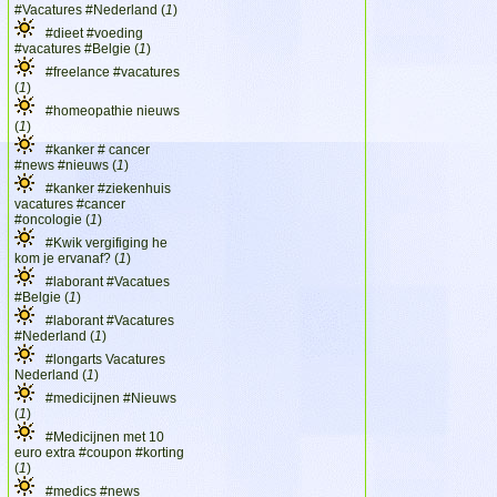
#Vacatures #Nederland (
1
)
#dieet #voeding
#vacatures #Belgie (
1
)
#freelance #vacatures
(
1
)
#homeopathie nieuws
(
1
)
#kanker # cancer
#news #nieuws (
1
)
#kanker #ziekenhuis
vacatures #cancer
#oncologie (
1
)
#Kwik vergifiging he
kom je ervanaf? (
1
)
#laborant #Vacatues
#Belgie (
1
)
#laborant #Vacatures
#Nederland (
1
)
#longarts Vacatures
Nederland (
1
)
#medicijnen #Nieuws
(
1
)
#Medicijnen met 10
euro extra #coupon #korting
(
1
)
#medics #news