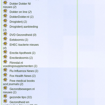
Dokter Dokter Nl
nieuws (
2
)
Dokter on line (
2
)
DokterDokter.nl (
1
)
Drogisterij (
1
)
Drogisterij aanbieding
(
3
)
DVD Gezondheid (
0
)
Eetstoornis (
1
)
EHEC-bacterie nieuws
(
4
)
Erectie Apotheek (
1
)
Erectiestoornis (
1
)
Flinndal.nl
voedingssupplementen (
1
)
Flu Influenza News (
1
)
Fox Health News (
1
)
Free medical books
and journals (
2
)
Gezondbewegen.nl
nieuws (
1
)
gezonde tips (
31
)
Gezondheid en