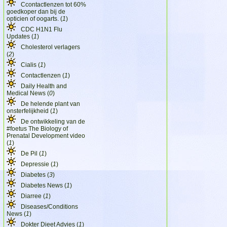
Ccontactlenzen tot 60%
goedkoper dan bij de
opticien of oogarts. (
1
)
CDC H1N1 Flu
Updates (
1
)
Cholesterol verlagers
(
2
)
Cialis (
1
)
Contactlenzen (
1
)
Daily Health and
Medical News (
0
)
De helende plant van
onsterfelijkheid (
1
)
De ontwikkeling van de
#foetus The Biology of
Prenatal Development video
(
1
)
De Pil (
1
)
Depressie (
1
)
Diabetes (
3
)
Diabetes News (
1
)
Diarree (
1
)
Diseases/Conditions
News (
1
)
Dokter Dieet Advies (
1
)