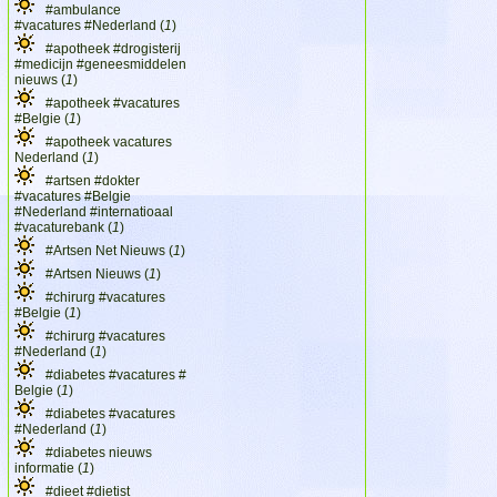
#ambulance
#vacatures #Nederland (
1
)
#apotheek #drogisterij
#medicijn #geneesmiddelen
nieuws (
1
)
#apotheek #vacatures
#Belgie (
1
)
#apotheek vacatures
Nederland (
1
)
#artsen #dokter
#vacatures #Belgie
#Nederland #internatioaal
#vacaturebank (
1
)
#Artsen Net Nieuws (
1
)
#Artsen Nieuws (
1
)
#chirurg #vacatures
#Belgie (
1
)
#chirurg #vacatures
#Nederland (
1
)
#diabetes #vacatures #
Belgie (
1
)
#diabetes #vacatures
#Nederland (
1
)
#diabetes nieuws
informatie (
1
)
#dieet #dietist