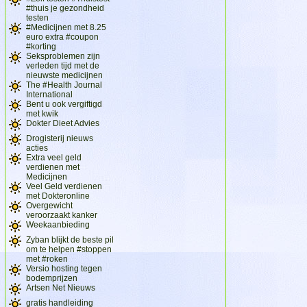
#thuis je gezondheid
testen
#Medicijnen met 8.25
euro extra #coupon
#korting
Seksproblemen zijn
verleden tijd met de
nieuwste medicijnen
The #Health Journal
International
Bent u ook vergiftigd
met kwik
Dokter Dieet Advies
Drogisterij nieuws
acties
Extra veel geld
verdienen met
Medicijnen
Veel Geld verdienen
met Dokteronline
Overgewicht
veroorzaakt kanker
Weekaanbieding
Zyban blijkt de beste pil
om te helpen #stoppen
met #roken
Versio hosting tegen
bodemprijzen
Artsen Net Nieuws
gratis handleiding