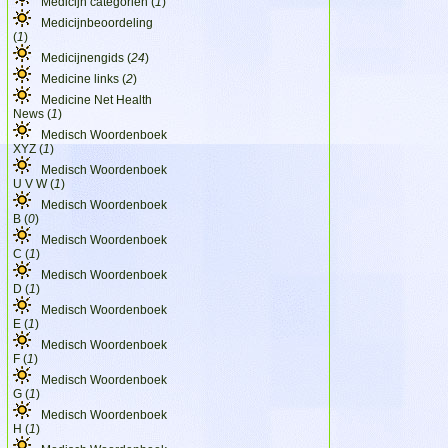
Medicijn categorien (
1
)
Medicijnbeoordeling
(
1
)
Medicijnengids (
24
)
Medicine links (
2
)
Medicine Net Health
News (
1
)
Medisch Woordenboek
XYZ (
1
)
Medisch Woordenboek
U V W (
1
)
Medisch Woordenboek
B (
0
)
Medisch Woordenboek
C (
1
)
Medisch Woordenboek
D (
1
)
Medisch Woordenboek
E (
1
)
Medisch Woordenboek
F (
1
)
Medisch Woordenboek
G (
1
)
Medisch Woordenboek
H (
1
)