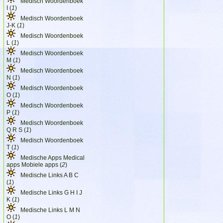
Medisch Woordenboek
I (
1
)
Medisch Woordenboek
J-K (
1
)
Medisch Woordenboek
L (
1
)
Medisch Woordenboek
M (
1
)
Medisch Woordenboek
N (
1
)
Medisch Woordenboek
O (
1
)
Medisch Woordenboek
P (
1
)
Medisch Woordenboek
Q R S (
1
)
Medisch Woordenboek
T (
1
)
Medische Apps Medical
apps Mobiele apps (
2
)
Medische Links A B C
(
1
)
Medische Links G H I J
K (
1
)
Medische Links L M N
O (
1
)