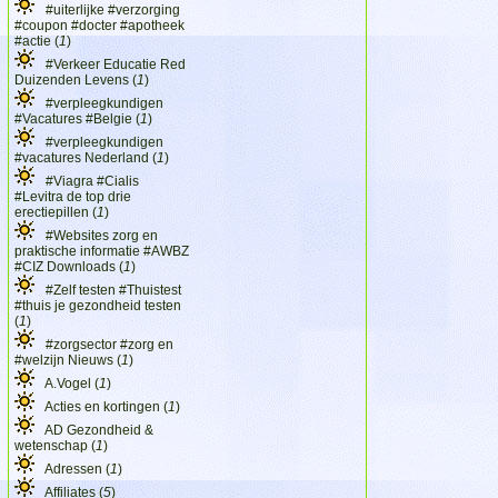
#uiterlijke #verzorging
#coupon #docter #apotheek
#actie (
1
)
#Verkeer Educatie Red
Duizenden Levens (
1
)
#verpleegkundigen
#Vacatures #Belgie (
1
)
#verpleegkundigen
#vacatures Nederland (
1
)
#Viagra #Cialis
#Levitra de top drie
erectiepillen (
1
)
#Websites zorg en
praktische informatie #AWBZ
#CIZ Downloads (
1
)
#Zelf testen #Thuistest
#thuis je gezondheid testen
(
1
)
#zorgsector #zorg en
#welzijn Nieuws (
1
)
A.Vogel (
1
)
Acties en kortingen (
1
)
AD Gezondheid &
wetenschap (
1
)
Adressen (
1
)
Affiliates (
5
)