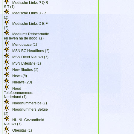
Medische Links P Q R
S T (
1
)
Medische Links U - Z
(
1
)
Medische Links D E F
(
1
)
Mediums Reïncarnatie
en leven na de dood. (
1
)
Menopauze (
1
)
MSN BC Headlines (
1
)
MSN Dieet Nieuws (
1
)
MSN Lyfestyle (
1
)
New Studies (
1
)
News (
8
)
Nieuws (
23
)
Nood
Telefoonnummers
Nederland (
1
)
Noodnummers be (
1
)
Noodnummers Belgie
(
1
)
NU NL Gezondheid
Nieuws (
1
)
Obesitas (
1
)