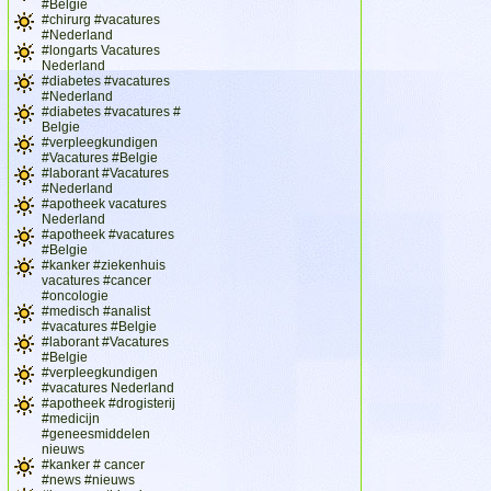
#Belgie
#chirurg #vacatures
#Nederland
#longarts Vacatures
Nederland
#diabetes #vacatures
#Nederland
#diabetes #vacatures #
Belgie
#verpleegkundigen
#Vacatures #Belgie
#laborant #Vacatures
#Nederland
#apotheek vacatures
Nederland
#apotheek #vacatures
#Belgie
#kanker #ziekenhuis
vacatures #cancer
#oncologie
#medisch #analist
#vacatures #Belgie
#laborant #Vacatures
#Belgie
#verpleegkundigen
#vacatures Nederland
#apotheek #drogisterij
#medicijn
#geneesmiddelen
nieuws
#kanker # cancer
#news #nieuws