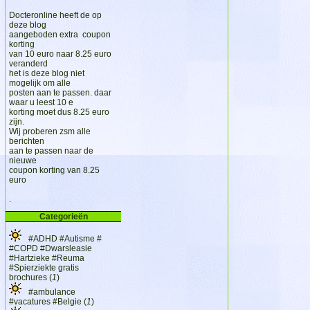
Docteronline heeft de op
deze blog
aangeboden extra coupon
korting
van 10 euro naar 8.25 euro
veranderd
het is deze blog niet
mogelijk om alle
posten aan te passen. daar
waar u leest 10 e
korting moet dus 8.25 euro
zijn.
Wij proberen zsm alle
berichten
aan te passen naar de
nieuwe
coupon korting van 8.25
euro
.
Categorieën
#ADHD #Autisme #
#COPD #Dwarsleasie
#Hartzieke #Reuma
#Spierziekte gratis
brochures (
1
)
#ambulance
#vacatures #Belgie (
1
)