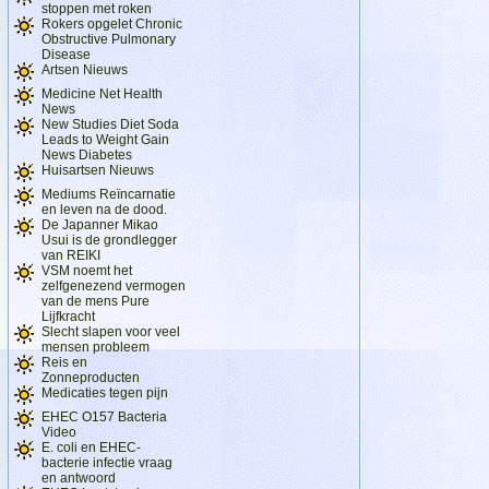
stoppen met roken
Rokers opgelet Chronic
Obstructive Pulmonary
Disease
Artsen Nieuws
Medicine Net Health
News
New Studies Diet Soda
Leads to Weight Gain
News Diabetes
Huisartsen Nieuws
Mediums Reïncarnatie
en leven na de dood.
De Japanner Mikao
Usui is de grondlegger
van REIKI
VSM noemt het
zelfgenezend vermogen
van de mens Pure
Lijfkracht
Slecht slapen voor veel
mensen probleem
Reis en
Zonneproducten
Medicaties tegen pijn
EHEC O157 Bacteria
Video
E. coli en EHEC-
bacterie infectie vraag
en antwoord