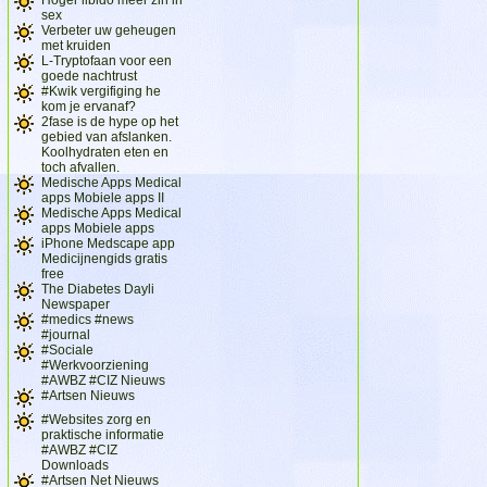
sex
Verbeter uw geheugen
met kruiden
L-Tryptofaan voor een
goede nachtrust
#Kwik vergifiging he
kom je ervanaf?
2fase is de hype op het
gebied van afslanken.
Koolhydraten eten en
toch afvallen.
Medische Apps Medical
apps Mobiele apps II
Medische Apps Medical
apps Mobiele apps
iPhone Medscape app
Medicijnengids gratis
free
The Diabetes Dayli
Newspaper
#medics #news
#journal
#Sociale
#Werkvoorziening
#AWBZ #CIZ Nieuws
#Artsen Nieuws
#Websites zorg en
praktische informatie
#AWBZ #CIZ
Downloads
#Artsen Net Nieuws