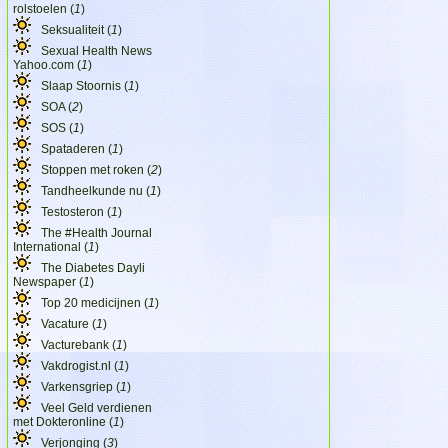
rolstoelen (
1
)
Seksualiteit (
1
)
Sexual Health News
Yahoo.com (
1
)
Slaap Stoornis (
1
)
SOA (
2
)
SOS (
1
)
Spataderen (
1
)
Stoppen met roken (
2
)
Tandheelkunde nu (
1
)
Testosteron (
1
)
The #Health Journal
International (
1
)
The Diabetes Dayli
Newspaper (
1
)
Top 20 medicijnen (
1
)
Vacature (
1
)
Vacturebank (
1
)
Vakdrogist.nl (
1
)
Varkensgriep (
1
)
Veel Geld verdienen
met Dokteronline (
1
)
Verjonging (
3
)