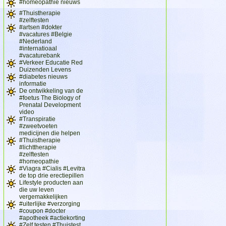
#homeopathie nieuws
#Thuistherapie
#zelftesten
#artsen #dokter
#vacatures #Belgie
#Nederland
#internatioaal
#vacaturebank
#Verkeer Educatie Red
Duizenden Levens
#diabetes nieuws
informatie
De ontwikkeling van de
#foetus The Biology of
Prenatal Development
video
#Transpiratie
#zweetvoeten
medicijnen die helpen
#Thuistherapie
#lichttherapie
#zelftesten
#homeopathie
#Viagra #Cialis #Levitra
de top drie erectiepillen
Lifestyle producten aan
die uw leven
vergemakkelijken
#uiterlijke #verzorging
#coupon #docter
#apotheek #actiekorting
#Zelf testen #Thuistest