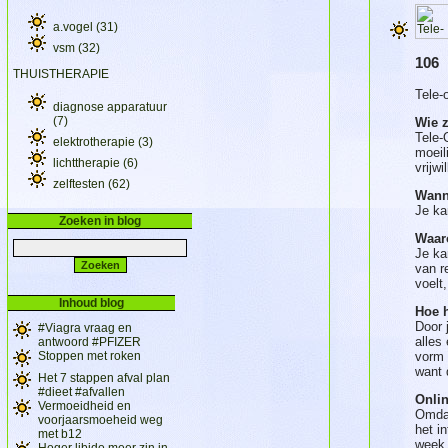
a.vogel
(31)
vsm
(32)
106
THUISTHERAPIE
Tele-
diagnose apparatuur
(7)
Wie z
Tele-
elektrotherapie
(3)
moeil
lichttherapie
(6)
vrijw
zelftesten
(62)
Wann
Je ka
Zoeken in blog
Waaro
Je ka
van r
voelt
Inhoud blog
Hoe 
Door 
#Viagra vraag en
alles
antwoord #PFIZER
Stoppen met roken
vorm 
want 
Het 7 stappen afval plan
#dieet #afvallen
Onli
Vermoeidheid en
Omdat
voorjaarsmoeheid weg
het i
met b12
week,
Hoger libido meer zin in