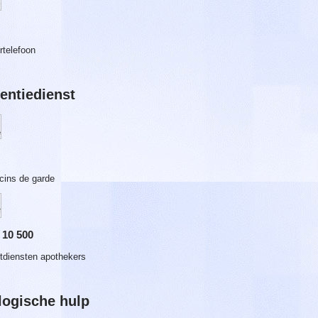
rtelefoon
entiedienst
ins de garde
 10 500
diensten apothekers
ogische hulp