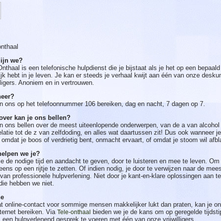
onthaal
ijn we?
Onthaal is een telefonische hulpdienst die je bijstaat als je het op een bepaa
ijk hebt in je leven. Je kan er steeds je verhaal kwijt aan één van onze desku
illigers. Anoniem en in vertrouwen.
eer?
n ons op het telefoonnummer 106 bereiken, dag en nacht, 7 dagen op 7.
ver kan je ons bellen?
n ons bellen over de meest uiteenlopende onderwerpen, van de a van alcohol 
elatie tot de z van zelfdoding, en alles wat daartussen zit! Dus ook wanneer 
, omdat je boos of verdrietig bent, onmacht ervaart, of omdat je stoom wil afbl
helpen we je?
je de nodige tijd en aandacht te geven, door te luisteren en mee te leven. O
 eens op een rijtje te zetten. Of indien nodig, je door te verwijzen naar de mee
van professionele hulpverlening. Niet door je kant-en-klare oplossingen aan te
die hebben we niet.
ne
 online-contact voor sommige mensen makkelijker lukt dan praten, kan je on
nternet bereiken. Via
bieden we je de kans om op geregelde tijdsti
Tele-onthaal
 een hulpverlenend gesprek te voeren met één van onze vrijwilligers.