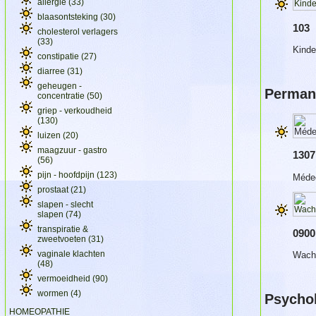
allergie
(33)
blaasontsteking
(30)
103
cholesterol verlagers
(33)
Kinde
constipatie
(27)
diarree
(31)
geheugen -
Perman
concentratie
(50)
griep - verkoudheid
(130)
luizen
(20)
maagzuur - gastro
1307
(56)
pijn - hoofdpijn
(123)
Médec
prostaat
(21)
slapen - slecht
slapen
(74)
transpiratie &
0900
zweetvoeten
(31)
vaginale klachten
Wacht
(48)
vermoeidheid
(90)
wormen
(4)
Psychol
HOMEOPATHIE