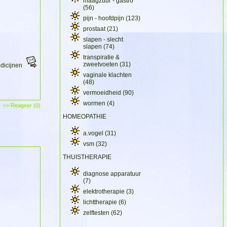
maagzuur - gastro
(56)
pijn - hoofdpijn
(123)
prostaat
(21)
slapen - slecht
slapen
(74)
transpiratie &
zweetvoeten
(31)
dicijnen
vaginale klachten
(48)
vermoeidheid
(90)
wormen
(4)
>> Reageer (0)
HOMEOPATHIE
a.vogel
(31)
vsm
(32)
THUISTHERAPIE
diagnose apparatuur
(7)
elektrotherapie
(3)
lichttherapie
(6)
zelftesten
(62)