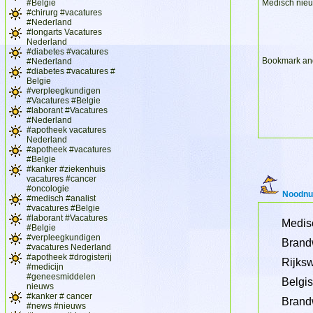
#Belgie
Medisch nieu
#chirurg #vacatures
#Nederland
#longarts Vacatures
Nederland
#diabetes #vacatures
#Nederland
#diabetes #vacatures #
Belgie
#verpleegkundigen
#Vacatures #Belgie
#laborant #Vacatures
#Nederland
#apotheek vacatures
Nederland
#apotheek #vacatures
#Belgie
#kanker #ziekenhuis
vacatures #cancer
#oncologie
Noodnu
#medisch #analist
#vacatures #Belgie
#laborant #Vacatures
Medis
#Belgie
#verpleegkundigen
Brand
#vacatures Nederland
#apotheek #drogisterij
Rijksw
#medicijn
#geneesmiddelen
Belgi
nieuws
#kanker # cancer
Brand
#news #nieuws