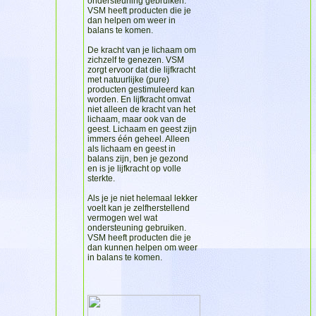
ondersteuning gebruiken.
VSM heeft producten die je
dan helpen om weer in
balans te komen.
De kracht van je lichaam om
zichzelf te genezen. VSM
zorgt ervoor dat die lijfkracht
met natuurlijke (pure)
producten gestimuleerd kan
worden. En lijfkracht omvat
niet alleen de kracht van het
lichaam, maar ook van de
geest. Lichaam en geest zijn
immers één geheel. Alleen
als lichaam en geest in
balans zijn, ben je gezond
en is je lijfkracht op volle
sterkte.
Als je je niet helemaal lekker
voelt kan je zelfherstellend
vermogen wel wat
ondersteuning gebruiken.
VSM heeft producten die je
dan kunnen helpen om weer
in balans te komen.