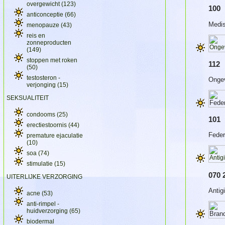
overgewicht
(123)
100
anticonceptie
(66)
Medis
menopauze
(43)
reis en
zonneproducten
(149)
stoppen met roken
112
(50)
testosteron -
Ongev
verjonging
(15)
SEKSUALITEIT
condooms
(25)
101
erectiestoornis
(44)
Feder
premature ejaculatie
(10)
soa
(74)
stimulatie
(15)
070 
UITERLIJKE VERZORGING
Antig
acne
(53)
anti-rimpel -
huidverzorging
(65)
biodermal