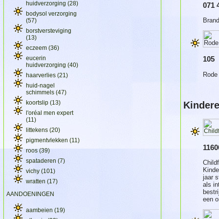
huidverzorging
(28)
071 
bodysol verzorging
Bran
(57)
borstversteviging
(13)
eczeem
(36)
eucerin
105
huidverzorging
(40)
Rode 
haarverlies
(21)
huid-nagel
schimmels
(47)
koortslip
(13)
Kinder
l'oréal men expert
(11)
littekens
(20)
pigmentvlekken
(11)
1160
roos
(39)
spataderen
(7)
Child
Kinde
vichy
(101)
jaar 
wratten
(17)
als i
bestr
AANDOENINGEN
een o
aambeien
(19)