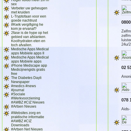
sex
Verbeter uw geheugen
met kruiden
L-Tryptofaan voor een
goede nachtrust
0800
#Kwik vergifiging he
kom je ervanaf?
Zelfm
2fase is de hype op het
zelfm
gebied van afslanken.
luist
Koolhydraten eten en
24u/2
toch afvallen.
Medische Apps Medical
apps Mobiele apps II
Medische Apps Medical
apps Mobiele apps
iPhone Medscape app
02 5
Medicijnengids gratis
free
Anoni
The Diabetes Dayli
Newspaper
#medics #news
#journal
#Sociale
#Werkvoorziening
078 
#AWBZ #CIZ Nieuws
#Artsen Nieuws
Aids-
#Websites zorg en
praktische informatie
#AWBZ #CIZ
Downloads
#Artsen Net Nieuws