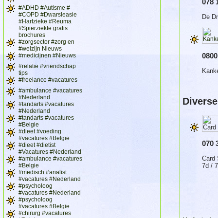
078 
#ADHD #Autisme #
#COPD #Dwarsleasie
De Dr
#Hartzieke #Reuma
#Spierziekte gratis
brochures
#zorgsector #zorg en
#welzijn Nieuws
0800
#medicijnen #Nieuws
#relatie #vriendschap
Kanke
tips
#freelance #vacatures
#ambulance #vacatures
#Nederland
Diverse
#tandarts #vacatures
#Nederland
#tandarts #vacatures
#Belgie
#dieet #voeding
#vacatures #Belgie
070 
#dieet #dietist
#Vacatures #Nederland
Card 
#ambulance #vacatures
#Belgie
7d / 7
#medisch #analist
#vacatures #Nederland
#psycholoog
#vacatures #Nederland
#psycholoog
#vacatures #Belgie
#chirurg #vacatures