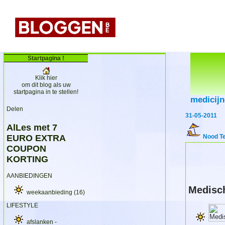
Startpagina !
Klik hier
om dit blog als uw
startpagina in te stellen!
medicij
Delen
31-05-2011
AlLes met 7
EURO EXTRA
Nood T
COUPON
KORTING
AANBIEDINGEN
Medisc
weekaanbieding
(16)
LIFESTYLE
afslanken -