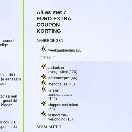
AlLes met 7
EURO EXTRA
COUPON
KORTING
ld moment
AANBIEDINGEN
ndige
weekaanbieding
(16)
LIFESTYLE
afslanken -
overgewicht
(123)
over de r
anticonceptie
(66)
je je eenzaam
azen.
menopauze
(43)
reis en
zonneproducten
m zo samen
(149)
st geschikte
stoppen met roken
 bieden,
(50)
testosteron -
verjonging
(15)
s ook via
ppen in de
SEKSUALITEIT