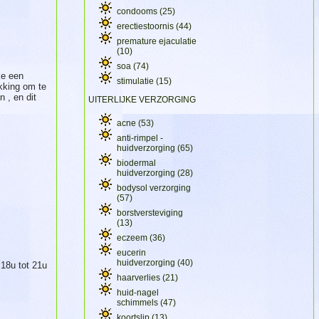
condooms
(25)
erectiestoornis
(44)
premature ejaculatie
(10)
soa
(74)
ke een
stimulatie
(15)
kking om te
 , en dit
UITERLIJKE VERZORGING
acne
(53)
anti-rimpel -
huidverzorging
(65)
biodermal
huidverzorging
(28)
bodysol verzorging
(57)
borstversteviging
(13)
eczeem
(36)
eucerin
huidverzorging
(40)
 18u tot 21u
haarverlies
(21)
huid-nagel
schimmels
(47)
koortslip
(13)