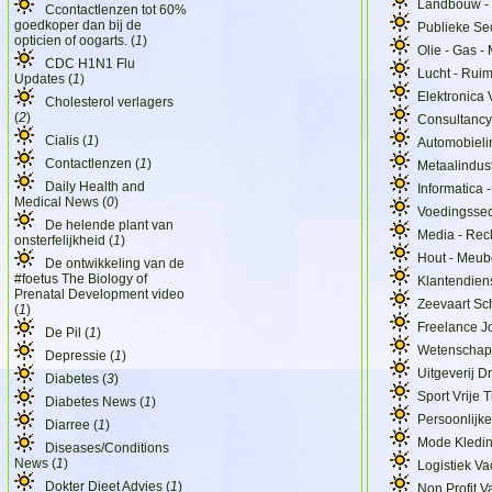
Landbouw - 
Ccontactlenzen tot 60%
goedkoper dan bij de
Publieke Se
opticien of oogarts. (
1
)
Olie - Gas -
CDC H1N1 Flu
Lucht - Ruim
Updates (
1
)
Elektronica 
Cholesterol verlagers
(
2
)
Consultancy
Cialis (
1
)
Automobieli
Contactlenzen (
1
)
Metaalindust
Daily Health and
Informatica 
Medical News (
0
)
Voedingssec
De helende plant van
Media - Rec
onsterfelijkheid (
1
)
Hout - Meube
De ontwikkeling van de
#foetus The Biology of
Klantendiens
Prenatal Development video
Zeevaart S
(
1
)
Freelance J
De Pil (
1
)
Wetenschap 
Depressie (
1
)
Uitgeverij D
Diabetes (
3
)
Sport Vrije 
Diabetes News (
1
)
Persoonlijke
Diarree (
1
)
Mode Kledin
Diseases/Conditions
News (
1
)
Logistiek Va
Dokter Dieet Advies (
1
)
Non Profit V