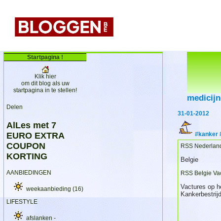
Startpagina !
Klik hier
om dit blog als uw
startpagina in te stellen!
medicij
Delen
31-01-2012
AlLes met 7
EURO EXTRA
#kanker 
COUPON
RSS Nederland
KORTING
Belgie
AANBIEDINGEN
RSS Belgie Vac
Vactures op h
weekaanbieding
(16)
Kankerbestrij
LIFESTYLE
afslanken -