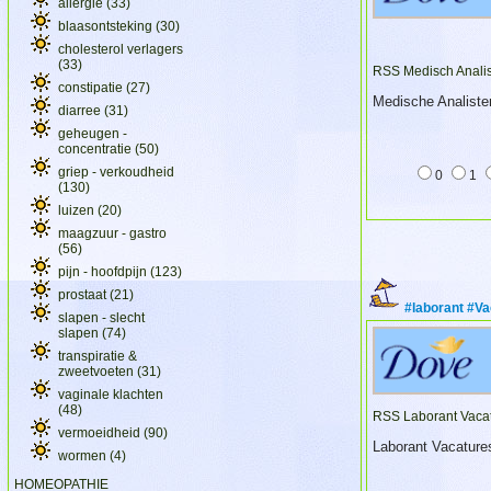
allergie
(33)
blaasontsteking
(30)
cholesterol verlagers
(33)
RSS Medisch Analis
constipatie
(27)
Medische Analiste
diarree
(31)
geheugen -
concentratie
(50)
griep - verkoudheid
0
1
(130)
luizen
(20)
maagzuur - gastro
(56)
pijn - hoofdpijn
(123)
prostaat
(21)
#laborant #Va
slapen - slecht
slapen
(74)
transpiratie &
zweetvoeten
(31)
vaginale klachten
(48)
RSS Laborant Vacat
vermoeidheid
(90)
Laborant Vacature
wormen
(4)
HOMEOPATHIE