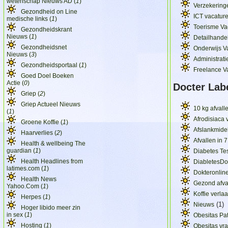
wetenschap Nieuws AD (
1
)
Verzekering
Gezondheid on Line
ICT vacatur
medische links (
1
)
Toerisme Va
Gezondheidskrant
Nieuws (
1
)
Detailhande
Gezondheidsnet
Onderwijs V
Nieuws (
3
)
Administrati
Gezondheidsportaal (
1
)
Freelance V
Goed Doel Boeken
Actie (
0
)
Docter Lab
Griep (
2
)
Griep Actueel Nieuws
10 kg afvall
(
1
)
Afrodisiaca 
Groene Koffie (
1
)
Afslankmide
Haarverlies (
2
)
Afvallen in 
Health & wellbeing The
guardian (
1
)
Diabetes Te
Health Headlines from
DiabletesDos
latimes.com (
1
)
Dokteronline
Health News
Gezond afva
Yahoo.Com (
1
)
Koffie verla
Herpes (
1
)
(1)
Nieuws
Hoger libido meer zin
in sex (
1
)
Obesitas Pa
Hosting (
1
)
Obesitas vr