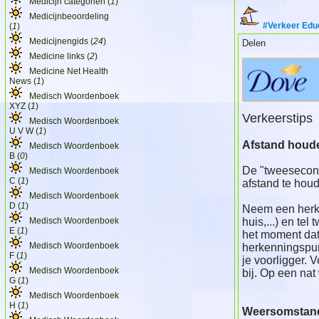
Medicijn categorien (
1
)
Medicijnbeoordeling
#Verkeer Edu
(
1
)
Medicijnengids (
24
)
Delen
Medicine links (
2
)
Medicine Net Health
News (
1
)
Medisch Woordenboek
XYZ (
1
)
Verkeerstips
Medisch Woordenboek
U V W (
1
)
Afstand houde
Medisch Woordenboek
B (
0
)
De "tweesecon
Medisch Woordenboek
C (
1
)
afstand te houd
Medisch Woordenboek
D (
1
)
Neem een herke
Medisch Woordenboek
huis,...) en te
E (
1
)
het moment dat j
Medisch Woordenboek
herkenningspunt 
F (
1
)
je voorligger. 
Medisch Woordenboek
bij. Op een nat
G (
1
)
Medisch Woordenboek
H (
1
)
Weersomstandi