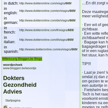
…En dit zorgt v
in dutch:
http://www.dokteronline.com/viagra/
669/
in
http://www.dokteronline.com/en/viagra/
669/
Deze maatregele
english:
meer veiligheid
in
http://www.dokteronline.com/de/viagra/
669/
german:
· Een wit of ge
in
zichtbaar.
http://www.dokteronline.com/fr/viagra/
669/
french:
· Een witte ref
in
zichtbaarheid 
http://www.dokteronline.com/it/viagra/
669/
italian:
· Bagage kan 
bagagedrager (o
in
http://wwww.dokteronline.com/es/viagra/
669/
of in een rugt
spanish:
het stuur, kan 
Willekeurig Bloggen.be Blogs
TIP!!!
woordjeshoek
www.bloggen.be/woordje
· Laat je zien!
Dokters
omdat zij dan z
om gezien te w
Gezondheid
een autoritje i
· Fietshelm bes
Advies
Toch is het ra
voorkomt ernsti
Startpagina
kinderen na ee
moeten ze zelf