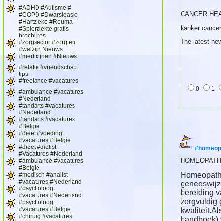
#ADHD #Autisme #
CANCER HE
#COPD #Dwarsleasie
#Hartzieke #Reuma
kanker cancer
#Spierziekte gratis
brochures
The latest ne
#zorgsector #zorg en
#welzijn Nieuws
#medicijnen #Nieuws
#relatie #vriendschap
tips
#freelance #vacatures
0
1
#ambulance #vacatures
#Nederland
#tandarts #vacatures
#Nederland
#tandarts #vacatures
#Belgie
#dieet #voeding
#vacatures #Belgie
#dieet #dietist
#homeopa
#Vacatures #Nederland
HOMEOPATH
#ambulance #vacatures
#Belgie
Homeopathie
#medisch #analist
#vacatures #Nederland
geneeswijze
#psycholoog
bereiding 
#vacatures #Nederland
zorgvuldig 
#psycholoog
#vacatures #Belgie
kwaliteit.A
#chirurg #vacatures
handboek) 