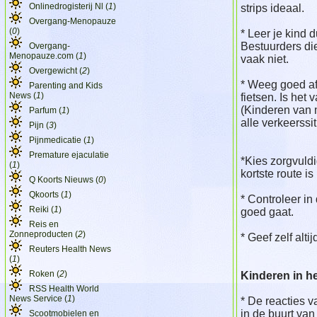
Onlinedrogisterij Nl (
1
)
strips ideaal.
Overgang-Menopauze
(
0
)
* Leer je kind 
Bestuurders die
Overgang-
Menopauze.com (
1
)
vaak niet.
Overgewicht (
2
)
* Weeg goed af 
Parenting and Kids
News (
1
)
fietsen. Is het
(Kinderen van m
Parfum (
1
)
alle verkeerssit
Pijn (
3
)
Pijnmedicatie (
1
)
Premature ejaculatie
*Kies zorgvuldi
(
1
)
kortste route is 
Q Koorts Nieuws (
0
)
Qkoorts (
1
)
* Controleer in
Reiki (
1
)
goed gaat.
Reis en
Zonneproducten (
2
)
* Geef zelf alt
Reuters Health News
(
1
)
Roken (
2
)
Kinderen in he
RSS Health World
News Service (
1
)
* De reacties v
in de buurt va
Scootmobielen en