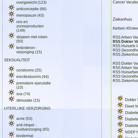
Cancer Vacatu
overgewicht
(123)
anticonceptie
(66)
menopauze
(43)
Ziekenhuis
reis en
zonneproducten
#artsen #Doke
(149)
stoppen met roken
RSS Artsen Vac
(50)
RSS Dokter Va
RSS Huisarts 
testosteron -
RSS Gezondhei
verjonging
(15)
RSS Ziekenhui
SEKSUALITEIT
RSS Dokter Va
RSS Artsen Va
condooms
(25)
RSS Huisartse
RSS Gezondhei
erectiestoornis
(44)
RSS Ziekenhui
premature ejaculatie
(10)
soa
(74)
Dokter 
stimulatie
(15)
Dieet 
UITERLIJKE VERZORGING
Diabete
acne
(53)
Diabet
anti-rimpel -
Diabete
huidverzorging
(65)
NDEP 
biodermal