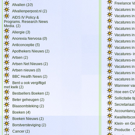
Freelance V
Afvallen (
10
)
Vacatures I
Afvallenperpost.nl (
1
)
Vacatures i
AIDS IV Policy &
Programs. Research News
Vacatures i
Media. (
1
)
Vacatures in
Allergie (
3
)
Vacatures in
Anorexia Nervosa (
0
)
Vacatures i
Anticonceptie (
5
)
Vacatures in
Apothekers Nieuws (
1
)
Vacatures- i
Artsen (
1
)
Vacatures-i
Artsen Net Nieuws (
1
)
Vacatures i
Artsen nieuws (
0
)
Vacatures in
BBC Health News (
1
)
vacatures in
Bent u ook vergiftigd
Wanneer va
met kwik (
1
)
Hoe een CV 
Bestsellers Boeken (
1
)
Sollicitatie t
Beter geheugen (
1
)
Secretariaat
Blaasontsteking (
1
)
Accountancy 
Boeken (
4
)
Kwaliteitsco
Boeken Nieuws (
1
)
Klein- en G
Borstversteviging (
1
)
Productie -
Cancer (
1
)