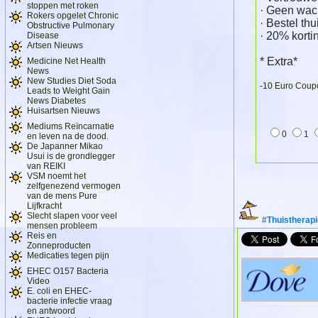
stoppen met roken
· Geen wac
Rokers opgelet Chronic
· Bestel thu
Obstructive Pulmonary
· 20% korti
Disease
Artsen Nieuws
* Extra*
Medicine Net Health
News
New Studies Diet Soda
-10 Euro Coup
Leads to Weight Gain
News Diabetes
Huisartsen Nieuws
Mediums Reïncarnatie
0
1
en leven na de dood.
De Japanner Mikao
Usui is de grondlegger
van REIKI
VSM noemt het
zelfgenezend vermogen
van de mens Pure
Lijfkracht
Slecht slapen voor veel
#Thuistherapi
mensen probleem
Reis en
Zonneproducten
Medicaties tegen pijn
EHEC O157 Bacteria
Video
E. coli en EHEC-
bacterie infectie vraag
en antwoord