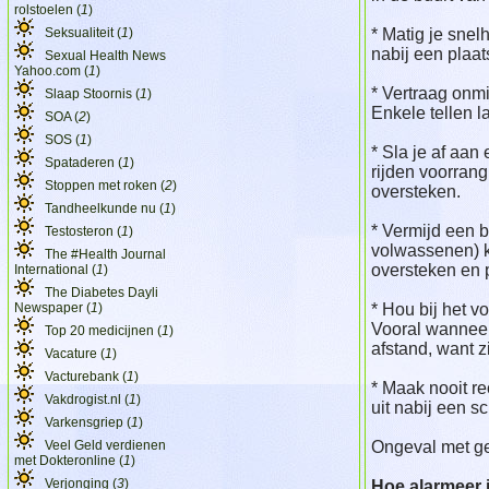
rolstoelen (
1
)
Seksualiteit (
1
)
* Matig je snel
nabij een plaa
Sexual Health News
Yahoo.com (
1
)
* Vertraag onm
Slaap Stoornis (
1
)
Enkele tellen l
SOA (
2
)
SOS (
1
)
* Sla je af aan 
Spataderen (
1
)
rijden voorrang
Stoppen met roken (
2
)
oversteken.
Tandheelkunde nu (
1
)
* Vermijd een b
Testosteron (
1
)
volwassenen) k
The #Health Journal
oversteken en p
International (
1
)
The Diabetes Dayli
Newspaper (
1
)
* Hou bij het v
Vooral wanneer
Top 20 medicijnen (
1
)
afstand, want z
Vacature (
1
)
Vacturebank (
1
)
* Maak nooit r
Vakdrogist.nl (
1
)
uit nabij een s
Varkensgriep (
1
)
Veel Geld verdienen
Ongeval met ge
met Dokteronline (
1
)
Verjonging (
3
)
Hoe alarmeer 