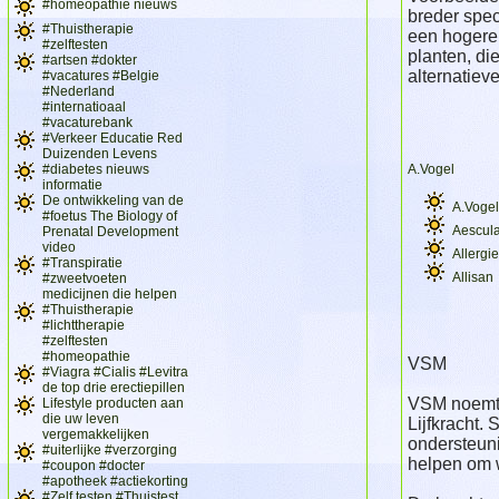
#homeopathie nieuws
breder spec
#Thuistherapie
een hogere 
#zelftesten
planten, di
#artsen #dokter
alternatiev
#vacatures #Belgie
#Nederland
#internatioaal
#vacaturebank
#Verkeer Educatie Red
Duizenden Levens
#diabetes nieuws
A.Vogel
informatie
De ontwikkeling van de
A.Vogel
#foetus The Biology of
Aescula
Prenatal Development
video
Allergi
#Transpiratie
Allisan
#zweetvoeten
medicijnen die helpen
#Thuistherapie
#lichttherapie
#zelftesten
#homeopathie
VSM
#Viagra #Cialis #Levitra
de top drie erectiepillen
VSM noemt 
Lifestyle producten aan
die uw leven
Lijfkracht.
vergemakkelijken
ondersteun
#uiterlijke #verzorging
helpen om 
#coupon #docter
#apotheek #actiekorting
#Zelf testen #Thuistest