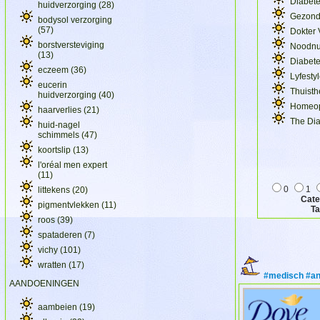
Diabete
huidverzorging
(28)
Gezond
bodysol verzorging
(57)
Dokter
borstversteviging
Noodnu
(13)
Diabet
eczeem
(36)
Lyfesty
eucerin
Thuisth
huidverzorging
(40)
Homeop
haarverlies
(21)
The Dia
huid-nagel
schimmels
(47)
koortslip
(13)
l'oréal men expert
(11)
0
1
littekens
(20)
Cate
pigmentvlekken
(11)
T
roos
(39)
spataderen
(7)
vichy
(101)
wratten
(17)
#medisch #ana
AANDOENINGEN
aambeien
(19)