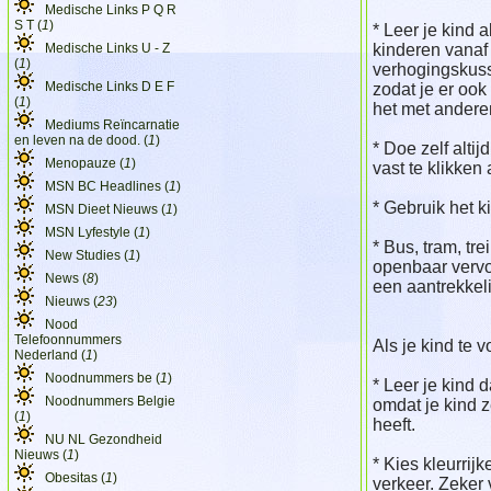
Medische Links P Q R
S T (
1
)
* Leer je kind 
Medische Links U - Z
kinderen vanaf 
(
1
)
verhogingskuss
Medische Links D E F
zodat je er ook
(
1
)
het met anderen
Mediums Reïncarnatie
en leven na de dood. (
1
)
* Doe zelf altij
Menopauze (
1
)
vast te klikken a
MSN BC Headlines (
1
)
* Gebruik het k
MSN Dieet Nieuws (
1
)
MSN Lyfestyle (
1
)
* Bus, tram, tr
New Studies (
1
)
openbaar vervo
News (
8
)
een aantrekkeli
Nieuws (
23
)
Nood
Telefoonnummers
Als je kind te v
Nederland (
1
)
Noodnummers be (
1
)
* Leer je kind d
Noodnummers Belgie
omdat je kind z
(
1
)
heeft.
NU NL Gezondheid
Nieuws (
1
)
* Kies kleurrijk
Obesitas (
1
)
verkeer. Zeker 