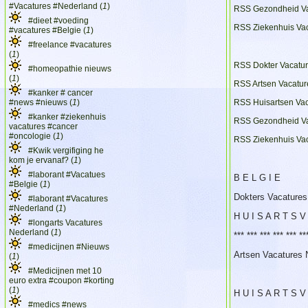
#Vacatures #Nederland (
1
)
RSS Gezondheid Va
#dieet #voeding
RSS Ziekenhuis Vac
#vacatures #Belgie (
1
)
#freelance #vacatures
(
1
)
RSS Dokter Vacatu
#homeopathie nieuws
(
1
)
RSS Artsen Vacatur
#kanker # cancer
#news #nieuws (
1
)
RSS Huisartsen Va
#kanker #ziekenhuis
RSS Gezondheid Va
vacatures #cancer
#oncologie (
1
)
RSS Ziekenhuis Va
#Kwik vergifiging he
kom je ervanaf? (
1
)
#laborant #Vacatues
B E L G I E
#Belgie (
1
)
Dokters Vacatures
#laborant #Vacatures
#Nederland (
1
)
H U I S A R T S V
#longarts Vacatures
Nederland (
1
)
*** *** *** *** *** 
#medicijnen #Nieuws
Artsen Vacatures 
(
1
)
#Medicijnen met 10
euro extra #coupon #korting
(
1
)
H U I S A R T S V
#medics #news