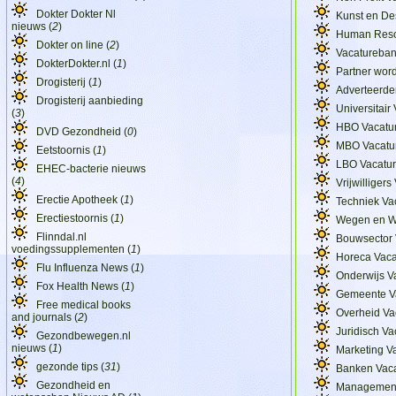
Dokter Dokter Nl
Kunst en De
nieuws (
2
)
Human Reso
Dokter on line (
2
)
Vacatureban
DokterDokter.nl (
1
)
Partner wor
Drogisterij (
1
)
Adverteerde
Drogisterij aanbieding
Universitair
(
3
)
HBO Vacatu
DVD Gezondheid (
0
)
MBO Vacatu
Eetstoornis (
1
)
LBO Vacatu
EHEC-bacterie nieuws
(
4
)
Vrijwilligers
Erectie Apotheek (
1
)
Techniek Va
Erectiestoornis (
1
)
Wegen en W
Flinndal.nl
Bouwsector 
voedingssupplementen (
1
)
Horeca Vaca
Flu Influenza News (
1
)
Onderwijs V
Fox Health News (
1
)
Gemeente V
Free medical books
Overheid Va
and journals (
2
)
Juridisch Va
Gezondbewegen.nl
nieuws (
1
)
Marketing V
gezonde tips (
31
)
Banken Vac
Gezondheid en
Management