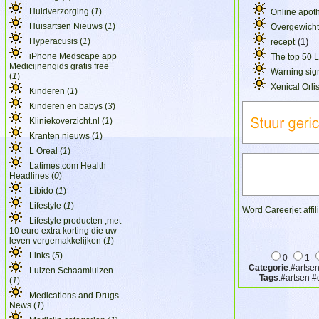
Huidverzorging (
1
)
Online apot
Huisartsen Nieuws (
1
)
Overgewicht
Hyperacusis (
1
)
(1)
recept
iPhone Medscape app
The top 50 
Medicijnengids gratis free
Warning sign
(
1
)
Xenical Orli
Kinderen (
1
)
Kinderen en babys (
3
)
Kliniekoverzicht.nl (
1
)
Kranten nieuws (
1
)
L Oreal (
1
)
Latimes.com Health
Headlines (
0
)
Libido (
1
)
Lifestyle (
1
)
Word Careerjet affil
Lifestyle producten ,met
10 euro extra korting die uw
leven vergemakkelijken (
1
)
Links (
5
)
0
1
Categorie
:#artse
Luizen Schaamluizen
Tags
:#artsen #
(
1
)
Medications and Drugs
News (
1
)