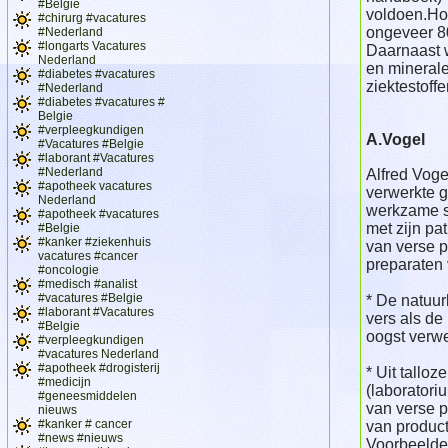
#Belgie
voldoen.Ho
#chirurg #vacatures
ongeveer 80
#Nederland
#longarts Vacatures
Daarnaast w
Nederland
en minerale
#diabetes #vacatures
ziektestoffe
#Nederland
#diabetes #vacatures #
Belgie
#verpleegkundigen
A.Vogel
#Vacatures #Belgie
#laborant #Vacatures
#Nederland
Alfred Vogel
#apotheek vacatures
verwerkte g
Nederland
werkzame s
#apotheek #vacatures
met zijn pa
#Belgie
#kanker #ziekenhuis
van verse p
vacatures #cancer
preparaten
#oncologie
#medisch #analist
#vacatures #Belgie
* De natuur
#laborant #Vacatures
vers als de
#Belgie
oogst verwe
#verpleegkundigen
#vacatures Nederland
#apotheek #drogisterij
* Uit tallo
#medicijn
(laboratori
#geneesmiddelen
van verse p
nieuws
#kanker # cancer
van product
#news #nieuws
Voorbeelde