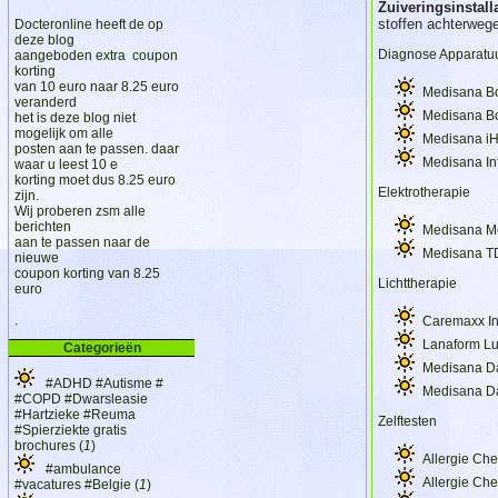
Zuiveringsinstall
stoffen achterwege
Docteronline heeft de op
deze blog
Diagnose Apparatu
aangeboden extra coupon
korting
van 10 euro naar 8.25 euro
Medisana B
veranderd
Medisana B
het is deze blog niet
mogelijk om alle
Medisana iH
posten aan te passen. daar
Medisana In
waar u leest 10 e
korting moet dus 8.25 euro
Elektrotherapie
zijn.
Wij proberen zsm alle
berichten
Medisana M
aan te passen naar de
Medisana T
nieuwe
coupon korting van 8.25
Lichttherapie
euro
.
Caremaxx I
Lanaform Lu
Categorieën
Medisana D
#ADHD #Autisme #
Medisana D
#COPD #Dwarsleasie
#Hartzieke #Reuma
Zelftesten
#Spierziekte gratis
brochures (
1
)
Allergie Che
#ambulance
Allergie Che
#vacatures #Belgie (
1
)