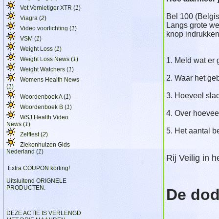
Vet Vernietiger XTR (
1
)
Bel 100 (Belg
Viagra (
2
)
Langs grote we
Video voorlichting (
1
)
knop indrukken 
VSM (
1
)
Weight Loss (
1
)
Weight Loss News (
1
)
1. Meld wat er 
Weight Watchers (
1
)
2. Waar het geb
Womens Health News
(
1
)
3. Hoeveel slach
Woordenboek A (
1
)
Woordenboek B (
1
)
4. Over hoevee
WSJ Health Video
News (
1
)
5. Het aantal b
Zelftest (
2
)
Ziekenhuizen Gids
Nederland (
1
)
Rij Veilig in h
Extra COUPON korting!
Uitsluitend ORIGNELE
PRODUCTEN.
De dod
DEZE ACTIE IS VERLENGD