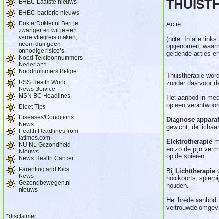
THUIST
EHEC Laatste nieuws
EHEC-bacterie nieuws
DokterDokter.nl Ben je
Actie:
zwanger en wil je een
verre vliegreis maken,
(note: In alle links
neem dan geen
opgenomen, waarme
onnodige risico’s.
geldende acties e
Nood Telefoonnummers
Nederland
Noodnummers Belgie
Thuistherapie wor
RSS Health World
zonder daarvoor de
News Service
MSN BC Headlines
Het aanbod in med
op een verantwoord
Dieet Tips
Diseases/Conditions
Diagnose appara
News
gewicht, de lichaa
Health Headlines from
latimes.com
Elektrotherapie
ma
NU NL Gezondheid
en zo de pijn verm
Nieuws
op de spieren.
News Health Cancer
Parenting and Kids
Bij
Lichttherapie
w
News
hooikoorts, spierp
Gezondbewegen.nl
houden.
nieuws
Het brede aanbod 
vertrouwde omgevi
*disclaimer