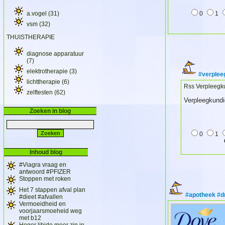
a.vogel
(31)
0
1
vsm
(32)
THUISTHERAPIE
diagnose apparatuur
(7)
elektrotherapie
(3)
#verplee
lichttherapie
(6)
Rss Verpleegk
zelftesten
(62)
Verpleegkundi
Zoeken in blog
0
1
Inhoud blog
#Viagra vraag en
antwoord #PFIZER
Stoppen met roken
Het 7 stappen afval plan
#apotheek #dr
#dieet #afvallen
Vermoeidheid en
voorjaarsmoeheid weg
met b12
Hoger libido meer zin in