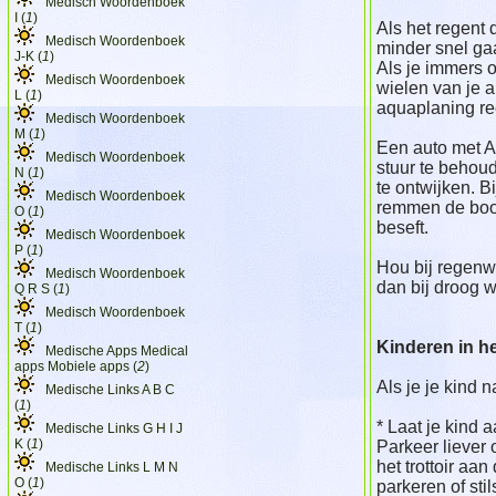
Medisch Woordenboek
I (
1
)
Als het regent d
Medisch Woordenboek
minder snel ga
J-K (
1
)
Als je immers
Medisch Woordenboek
wielen van je 
L (
1
)
aquaplaning re
Medisch Woordenboek
M (
1
)
Een auto met A
Medisch Woordenboek
stuur te behoud
N (
1
)
te ontwijken. B
Medisch Woordenboek
remmen de bood
O (
1
)
beseft.
Medisch Woordenboek
P (
1
)
Hou bij regenwe
Medisch Woordenboek
dan bij droog w
Q R S (
1
)
Medisch Woordenboek
T (
1
)
Kinderen in he
Medische Apps Medical
apps Mobiele apps (
2
)
Als je je kind 
Medische Links A B C
(
1
)
* Laat je kind a
Medische Links G H I J
K (
1
)
Parkeer liever 
het trottoir aa
Medische Links L M N
O (
1
)
parkeren of stil