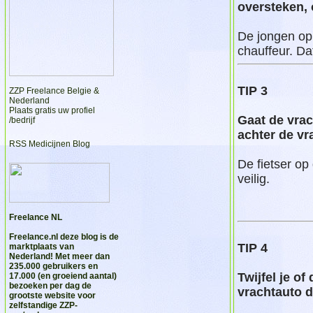
oversteken, o
De jongen op 
chauffeur. Dat 
TIP 3
ZZP Freelance Belgie &
Nederland
Plaats gratis uw profiel
Gaat de vra
/bedrijf
achter de vr
RSS Medicijnen Blog
De fietser op
veilig.
Freelance NL
Freelance.nl
deze blog is de
TIP 4
marktplaats van
Nederland! Met meer dan
235.000 gebruikers en
Twijfel je of
17.000 (en groeiend aantal)
bezoeken per dag de
vrachtauto d
grootste website voor
zelfstandige ZZP-