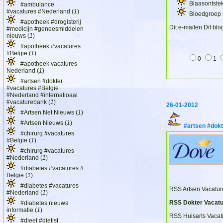
Blaasontstek
#ambulance
#vacatures #Nederland (
1
)
Bloedgroep z
#apotheek #drogisterij
Dit e-mailen
Dit blo
#medicijn #geneesmiddelen
nieuws (
1
)
#apotheek #vacatures
#Belgie (
1
)
0
1
#apotheek vacatures
Nederland (
1
)
#artsen #dokter
#vacatures #Belgie
#Nederland #internatioaal
#vacaturebank (
1
)
26-01-2012
#Artsen Net Nieuws (
1
)
#Artsen Nieuws (
1
)
#artsen #dokt
#chirurg #vacatures
#Belgie (
1
)
#chirurg #vacatures
#Nederland (
1
)
#diabetes #vacatures #
Belgie (
1
)
#diabetes #vacatures
RSS Artsen Vacatur
#Nederland (
1
)
RSS Dokter Vacatu
#diabetes nieuws
informatie (
1
)
RSS Huisarts Vacat
#dieet #dietist