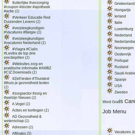
#uiterlijke #verzorging
Griekenland
#coupon #docter #apotheek
Hongarije
#actie (
1
)
Ierland
#Verkeer Educatie Red
Duizenden Levens (
1
)
Italie
#verpleegkundigen
Luxemburg
#Vacatures #Belgie (
1
)
Nederland
#verpleegkundigen
Nederlandse
#vacatures Nederland (
1
)
Noorwegen
#Viagra #Cialis
#Levitra de top drie
Oostenrijk
erectiepillen (
1
)
Portugal
#Websites zorg en
Rusland
praktische informatie #AWBZ
#CIZ Downloads (
1
)
Saudi Arabi
#Zelf testen #Thuistest
Spanje
#thuis je gezondheid testen
USA
(
1
)
Zweden
#zorgsector #zorg en
#welzijn Nieuws (
1
)
is Car
Word Grat
A.Vogel (
1
)
Acties en kortingen (
1
)
Job Menu
AD Gezondheid &
wetenschap (
1
)
Adressen (
1
)
Vacatures J
Affiliates (
5
)