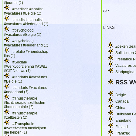
#journal (
1
)
#medisch #analist
/p>
#vacatures #Belgie (
1
)
#medisch #analist
#vacatures #Nederland (
1
)
LINKS
#psycholoog
#vacatures #Belgie (
1
)
#psycholoog
#vacatures #Nederland (
1
)
Zoeken Sear
#relatie #vriendschap
Solliciteren
tips (
1
)
Freelance N
#Sociale
Vacatures pe
#Werkvoorziening #AWBZ
#CIZ Nieuws (
1
)
Startpagina
#tandarts #vacatures
RSS W
#Belgie (
1
)
#tandarts #vacatures
#nederland (
1
)
Belgie
#Thuistherapie
Canada
#lichttherapie #zelftesten
#homeopathie (
1
)
China
#Thuistherapie
Duitsland G
#zelftesten (
1
)
Engeland
#Transpiratie
Finland
#zweetvoeten medicijnen
die helpen (
1
)
Frankrijk