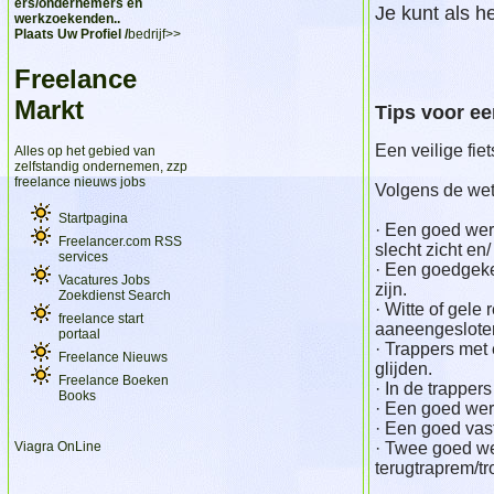
ers/ondernemers en
Je kunt als h
werkzoekenden..
Plaats Uw Profiel /
bedrijf>>
Freelance
Markt
Tips voor een
Een veilige fiet
Alles op het gebied van
zelfstandig ondernemen, zzp
freelance nieuws jobs
Volgens de wet 
Startpagina
· Een goed werk
Freelancer.com RSS
slecht zicht en/
services
· Een goedgeke
Vacatures Jobs
zijn.
Zoekdienst Search
· Witte of gele
freelance start
aaneengesloten 
portaal
· Trappers met 
Freelance Nieuws
glijden.
Freelance Boeken
· In de trappers
Books
· Een goed we
· Een goed vast
Viagra OnLine
· Twee goed w
terugtraprem/t