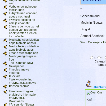
sex
Verbeter uw geheugen
*
met kruiden
L-Tryptofaan voor een
Geneesmiddel
goede nachtrust
#Kwik vergifiging he
Medicijn Nieuws
kom je ervanaf?
2fase is de hype op het
Drogist
gebied van afslanken.
Koolhydraten eten en
Actueel Apotheek 
toch afvallen.
Medische Apps Medical
Word Careerjet affil
apps Mobiele apps II
Medische Apps Medical
apps Mobiele apps
iPhone Medscape app
Medicijnengids gratis
0
1
free
Categor
The Diabetes Dayli
Tags
:
Newspaper
#medics #news
#journal
#Sociale
#Werkvoorziening
#AWBZ #CIZ Nieuws
#Artsen Nieuws
#kanker 
#Websites zorg en
praktische informatie
#AWBZ #CIZ
Kwf
Downloads
#Artsen Net Nieuws