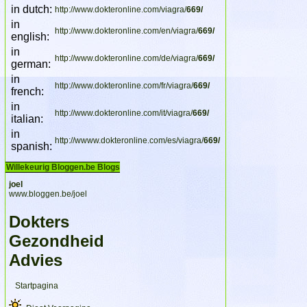
in dutch:
http://www.dokteronline.com/viagra/
669/
in
http://www.dokteronline.com/en/viagra/
669/
english:
in
http://www.dokteronline.com/de/viagra/
669/
german:
in
http://www.dokteronline.com/fr/viagra/
669/
french:
in
http://www.dokteronline.com/it/viagra/
669/
italian:
in
http://wwww.dokteronline.com/es/viagra/
669/
spanish:
Willekeurig Bloggen.be Blogs
joel
www.bloggen.be/joel
Dokters
Gezondheid
Advies
Startpagina