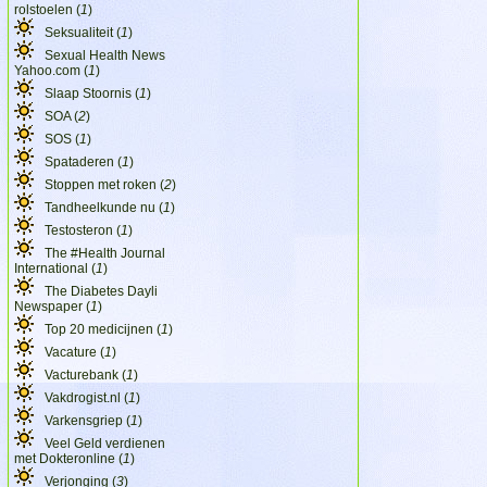
rolstoelen (
1
)
Seksualiteit (
1
)
Sexual Health News
Yahoo.com (
1
)
Slaap Stoornis (
1
)
SOA (
2
)
SOS (
1
)
Spataderen (
1
)
Stoppen met roken (
2
)
Tandheelkunde nu (
1
)
Testosteron (
1
)
The #Health Journal
International (
1
)
The Diabetes Dayli
Newspaper (
1
)
Top 20 medicijnen (
1
)
Vacature (
1
)
Vacturebank (
1
)
Vakdrogist.nl (
1
)
Varkensgriep (
1
)
Veel Geld verdienen
met Dokteronline (
1
)
Verjonging (
3
)