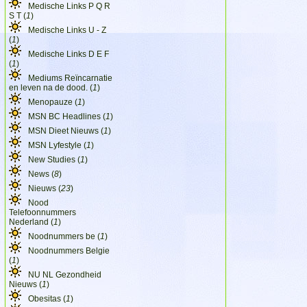
Medische Links P Q R
S T (
1
)
Medische Links U - Z
(
1
)
Medische Links D E F
(
1
)
Mediums Reïncarnatie
en leven na de dood. (
1
)
Menopauze (
1
)
MSN BC Headlines (
1
)
MSN Dieet Nieuws (
1
)
MSN Lyfestyle (
1
)
New Studies (
1
)
News (
8
)
Nieuws (
23
)
Nood
Telefoonnummers
Nederland (
1
)
Noodnummers be (
1
)
Noodnummers Belgie
(
1
)
NU NL Gezondheid
Nieuws (
1
)
Obesitas (
1
)