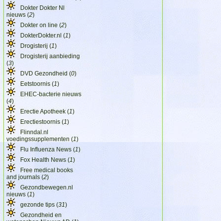
Dokter Dokter Nl
nieuws (
2
)
Dokter on line (
2
)
DokterDokter.nl (
1
)
Drogisterij (
1
)
Drogisterij aanbieding
(
3
)
DVD Gezondheid (
0
)
Eetstoornis (
1
)
EHEC-bacterie nieuws
(
4
)
Erectie Apotheek (
1
)
Erectiestoornis (
1
)
Flinndal.nl
voedingssupplementen (
1
)
Flu Influenza News (
1
)
Fox Health News (
1
)
Free medical books
and journals (
2
)
Gezondbewegen.nl
nieuws (
1
)
gezonde tips (
31
)
Gezondheid en