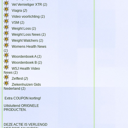
Vet Vernietiger XTR (
1
)
Viagra (
2
)
Video voorlichting (
1
)
VSM (
1
)
Weight Loss (
1
)
Weight Loss News (
1
)
Weight Watchers (
1
)
Womens Health News
(
1
)
Woordenboek A (
1
)
Woordenboek B (
1
)
WSJ Health Video
News (
1
)
Zelftest (
2
)
Ziekenhuizen Gids
Nederland (
1
)
Extra COUPON korting!
Uitsluitend ORIGNELE
PRODUCTEN.
DEZE ACTIE IS VERLENGD