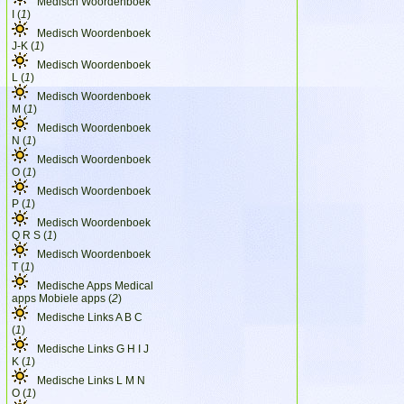
Medisch Woordenboek
I (
1
)
Medisch Woordenboek
J-K (
1
)
Medisch Woordenboek
L (
1
)
Medisch Woordenboek
M (
1
)
Medisch Woordenboek
N (
1
)
Medisch Woordenboek
O (
1
)
Medisch Woordenboek
P (
1
)
Medisch Woordenboek
Q R S (
1
)
Medisch Woordenboek
T (
1
)
Medische Apps Medical
apps Mobiele apps (
2
)
Medische Links A B C
(
1
)
Medische Links G H I J
K (
1
)
Medische Links L M N
O (
1
)