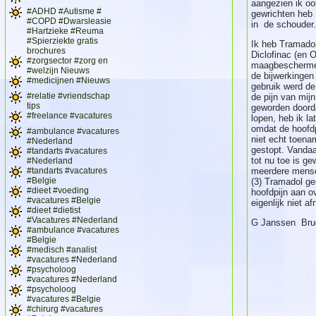
aangezien ik oo
#ADHD #Autisme #
gewrichten heb
#COPD #Dwarsleasie
in de schouder
#Hartzieke #Reuma
#Spierziekte gratis
Ik heb Tramadol
brochures
Diclofinac (en 
#zorgsector #zorg en
maagbeschermer)
#welzijn Nieuws
de bijwerkinge
#medicijnen #Nieuws
gebruik werd de
#relatie #vriendschap
de pijn van mij
tips
geworden doord
#freelance #vacatures
lopen, heb ik l
omdat de hoofdp
#ambulance #vacatures
niet echt toenam
#Nederland
gestopt. Vandaag
#tandarts #vacatures
tot nu toe is ge
#Nederland
#tandarts #vacatures
meerdere mense
#Belgie
(3) Tramadol ges
#dieet #voeding
hoofdpijn aan o
#vacatures #Belgie
eigenlijk niet a
#dieet #dietist
#Vacatures #Nederland
G Janssen Bru
#ambulance #vacatures
#Belgie
#medisch #analist
#vacatures #Nederland
#psycholoog
#vacatures #Nederland
#psycholoog
#vacatures #Belgie
#chirurg #vacatures