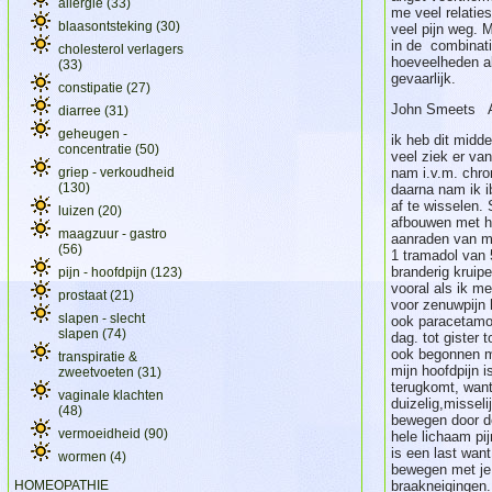
allergie
(33)
me veel relatie
blaasontsteking
(30)
veel pijn weg. 
in de combinati
cholesterol verlagers
hoeveelheden al
(33)
gevaarlijk.
constipatie
(27)
John Smeets A
diarree
(31)
geheugen -
ik heb dit midd
concentratie
(50)
veel ziek er va
griep - verkoudheid
nam i.v.m. chron
(130)
daarna nam ik i
af te wisselen. 
luizen
(20)
afbouwen met hu
maagzuur - gastro
aanraden van mi
(56)
1 tramadol van 
branderig kruipe
pijn - hoofdpijn
(123)
vooral als ik m
prostaat
(21)
voor zenuwpijn 
slapen - slecht
ook paracetamo
slapen
(74)
dag. tot gister 
ook begonnen me
transpiratie &
mijn hoofdpijn i
zweetvoeten
(31)
terugkomt, want
vaginale klachten
duizelig,missel
(48)
bewegen door de
vermoeidheid
(90)
hele lichaam pi
is een last want
wormen
(4)
bewegen met je 
HOMEOPATHIE
braakneigingen. 