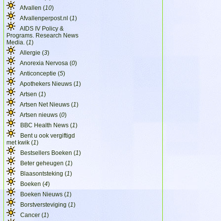
Afvallen (
10
)
Afvallenperpost.nl (
1
)
AIDS IV Policy &
Programs. Research News
Media. (
1
)
Allergie (
3
)
Anorexia Nervosa (
0
)
Anticonceptie (
5
)
Apothekers Nieuws (
1
)
Artsen (
1
)
Artsen Net Nieuws (
1
)
Artsen nieuws (
0
)
BBC Health News (
1
)
Bent u ook vergiftigd
met kwik (
1
)
Bestsellers Boeken (
1
)
Beter geheugen (
1
)
Blaasontsteking (
1
)
Boeken (
4
)
Boeken Nieuws (
1
)
Borstversteviging (
1
)
Cancer (
1
)