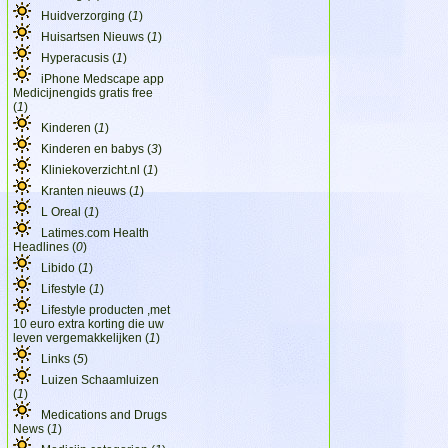
Huidverzorging (
1
)
Huisartsen Nieuws (
1
)
Hyperacusis (
1
)
iPhone Medscape app
Medicijnengids gratis free
(
1
)
Kinderen (
1
)
Kinderen en babys (
3
)
Kliniekoverzicht.nl (
1
)
Kranten nieuws (
1
)
L Oreal (
1
)
Latimes.com Health
Headlines (
0
)
Libido (
1
)
Lifestyle (
1
)
Lifestyle producten ,met
10 euro extra korting die uw
leven vergemakkelijken (
1
)
Links (
5
)
Luizen Schaamluizen
(
1
)
Medications and Drugs
News (
1
)