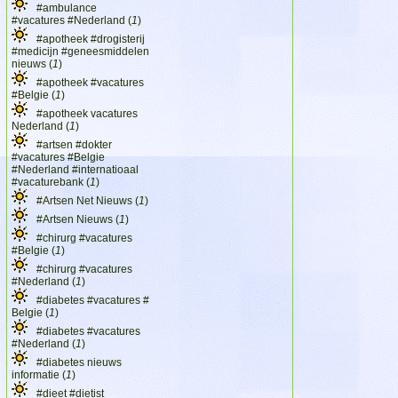
#ambulance
#vacatures #Nederland (
1
)
#apotheek #drogisterij
#medicijn #geneesmiddelen
nieuws (
1
)
#apotheek #vacatures
#Belgie (
1
)
#apotheek vacatures
Nederland (
1
)
#artsen #dokter
#vacatures #Belgie
#Nederland #internatioaal
#vacaturebank (
1
)
#Artsen Net Nieuws (
1
)
#Artsen Nieuws (
1
)
#chirurg #vacatures
#Belgie (
1
)
#chirurg #vacatures
#Nederland (
1
)
#diabetes #vacatures #
Belgie (
1
)
#diabetes #vacatures
#Nederland (
1
)
#diabetes nieuws
informatie (
1
)
#dieet #dietist