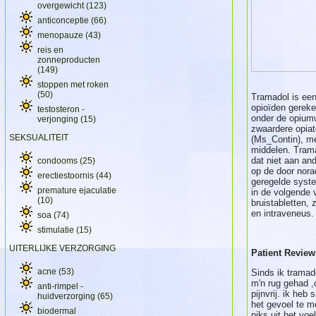
overgewicht
(123)
anticonceptie
(66)
menopauze
(43)
reis en
zonneproducten
(149)
stoppen met roken
(50)
Tramadol is een 
opioïden gereke
testosteron -
onder de opiumwe
verjonging
(15)
zwaardere opiat
SEKSUALITEIT
(Ms_Contin), m
middelen. Trama
dat niet aan and
condooms
(25)
op de door nora
erectiestoornis
(44)
geregelde system
premature ejaculatie
in de volgende 
(10)
bruistabletten, 
en intraveneus.
soa
(74)
stimulatie
(15)
UITERLIJKE VERZORGING
Patient Review
acne
(53)
Sinds ik tramad
m'n rug gehad ,
anti-rimpel -
pijnvrij. ik he
huidverzorging
(65)
het gevoel te 
biodermal
niks uit,het voe