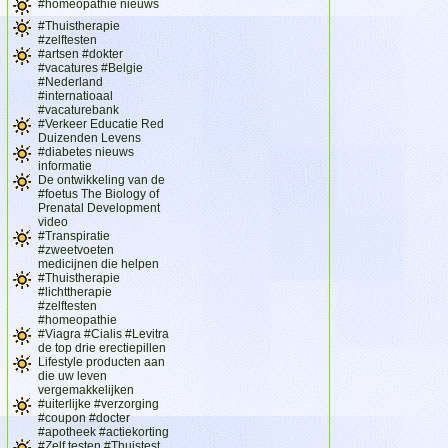
#homeopathie nieuws
#Thuistherapie
#zelftesten
#artsen #dokter
#vacatures #Belgie
#Nederland
#internatioaal
#vacaturebank
#Verkeer Educatie Red
Duizenden Levens
#diabetes nieuws
informatie
De ontwikkeling van de
#foetus The Biology of
Prenatal Development
video
#Transpiratie
#zweetvoeten
medicijnen die helpen
#Thuistherapie
#lichttherapie
#zelftesten
#homeopathie
#Viagra #Cialis #Levitra
de top drie erectiepillen
Lifestyle producten aan
die uw leven
vergemakkelijken
#uiterlijke #verzorging
#coupon #docter
#apotheek #actiekorting
#Zelf testen #Thuistest