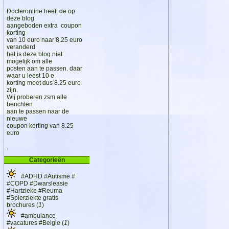
Docteronline heeft de op
deze blog
aangeboden extra coupon
korting
van 10 euro naar 8.25 euro
veranderd
het is deze blog niet
mogelijk om alle
posten aan te passen. daar
waar u leest 10 e
korting moet dus 8.25 euro
zijn.
Wij proberen zsm alle
berichten
aan te passen naar de
nieuwe
coupon korting van 8.25
euro
.
Categorieën
#ADHD #Autisme #
#COPD #Dwarsleasie
#Hartzieke #Reuma
#Spierziekte gratis
brochures (
1
)
#ambulance
#vacatures #Belgie (
1
)