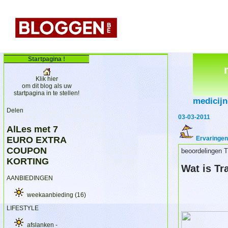
Startpagina !
Klik hier
om dit blog als uw
startpagina in te stellen!
medicij
Delen
03-03-2011
AlLes met 7
EURO EXTRA
Ervaringen
COUPON
beoordelingen 
KORTING
Wat is T
AANBIEDINGEN
weekaanbieding
(16)
LIFESTYLE
afslanken -