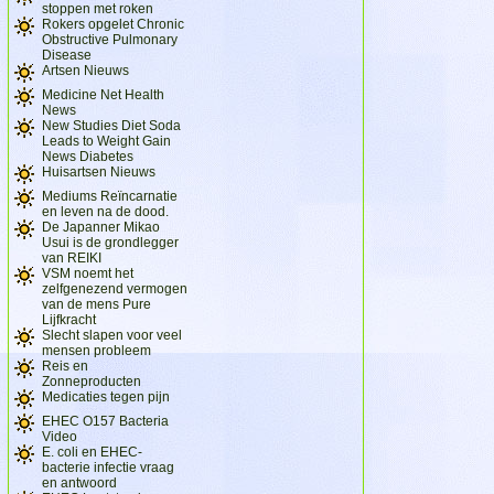
stoppen met roken
Rokers opgelet Chronic
Obstructive Pulmonary
Disease
Artsen Nieuws
Medicine Net Health
News
New Studies Diet Soda
Leads to Weight Gain
News Diabetes
Huisartsen Nieuws
Mediums Reïncarnatie
en leven na de dood.
De Japanner Mikao
Usui is de grondlegger
van REIKI
VSM noemt het
zelfgenezend vermogen
van de mens Pure
Lijfkracht
Slecht slapen voor veel
mensen probleem
Reis en
Zonneproducten
Medicaties tegen pijn
EHEC O157 Bacteria
Video
E. coli en EHEC-
bacterie infectie vraag
en antwoord