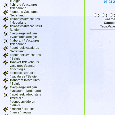
#Belgie
03-03-
#chirurg #vacatures
#Nederland
#longarts Vacatures
Nederland
0
1
#diabetes #vacatures
waarder
#Nederland
Catego
#diabetes #vacatures #
Tags
:Pati
Belgie
#verpleegkundigen
#Vacatures #Belgie
#laborant #Vacatures
#Nederland
#apotheek vacatures
Nederland
#apotheek #vacatures
#Belgie
#kanker #ziekenhuis
vacatures #cancer
#oncologie
#medisch #analist
#vacatures #Belgie
#laborant #Vacatures
#Belgie
#verpleegkundigen
#vacatures Nederland
#apotheek #drogisterij
#medicijn
#geneesmiddelen
nieuws
#kanker # cancer
#news #nieuws