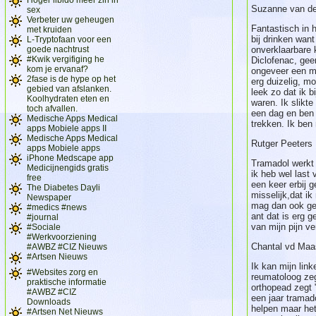
Suzanne van de
sex
Verbeter uw geheugen
Fantastisch in h
met kruiden
bij drinken want 
L-Tryptofaan voor een
goede nachtrust
onverklaarbare k
#Kwik vergifiging he
Diclofenac, ge
kom je ervanaf?
ongeveer een m
2fase is de hype op het
erg duizelig, mo
gebied van afslanken.
leek zo dat ik b
Koolhydraten eten en
waren. Ik slikt
toch afvallen.
een dag en ben 
Medische Apps Medical
trekken. Ik ben 
apps Mobiele apps II
Medische Apps Medical
Rutger Peeters
apps Mobiele apps
iPhone Medscape app
Tramadol werkt b
Medicijnengids gratis
ik heb wel last 
free
een keer erbij 
The Diabetes Dayli
misselijk,dat ik
Newspaper
mag dan ook gee
#medics #news
ant dat is erg g
#journal
van mijn pijn ve
#Sociale
#Werkvoorziening
Chantal vd Maa
#AWBZ #CIZ Nieuws
#Artsen Nieuws
Ik kan mijn link
#Websites zorg en
reumatoloog zeg
praktische informatie
orthopead zegt 
#AWBZ #CIZ
een jaar trama
Downloads
helpen maar het
#Artsen Net Nieuws