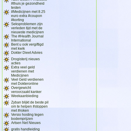
#thuis je gezondheid
testen
#Medicijnen met 8.25
euro extra #coupon
#korting
Seksproblemen zijn
verleden tijd met de
nieuwste medicijnen
The #Health Journal
International
Bent u ook vergiftigd
met kwik
Dokter Dieet Advies
Drogisterij nieuws
acties
Extra veel geld
verdienen met
Medicijnen
Veel Geld verdienen
met Dokteronline
Overgewicht
veroorzaakt kanker
Weekaanbieding
Zyban blijkt de beste pil
om te helpen #stoppen
met #roken
Versio hosting tegen
bodemprijzen
Artsen Net Nieuws
gratis handleiding