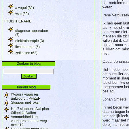
dat nortrilen me
weten.
a.vogel
(31)
vsm
(32)
Irene Verdijss
THUISTHERAPIE
Ik heb geen las
als ik het slik 
diagnose apparatuur
herken me niet 
(7)
mensen die zic
willen dat ik da
elektrotherapie
(3)
pijn af, maar z
lichttherapie
(6)
slikken om mind
zelftesten
(62)
niet.
Oscar Johanss
Zoeken in blog
Het middel hee
als pijnstiller 
moment in slaap
labiel ben ikw e
toegenomen het 
Inhoud blog
beslag.
#Viagra vraag en
antwoord #PFIZER
Johan Smeets 
Stoppen met roken
In het begin wer
Het 7 stappen afval plan
daarna begon he
#dieet #afvallen
uiteindelijk leek
Vermoeidheid en
werd maar het h
voorjaarsmoeheid weg
de pijn is niet 
met b12
Hoger libido meer zin in