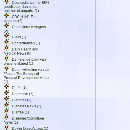
Ccontactlenzen tot 60%
goedkoper dan bij de
opticien of oogarts. (
1
)
CDC H1N1 Flu
Updates (
1
)
Cholesterol verlagers
(
2
)
Cialis (
1
)
Contactlenzen (
1
)
Daily Health and
Medical News (
0
)
De helende plant van
onsterfelijkheid (
1
)
De ontwikkeling van de
#foetus The Biology of
Prenatal Development video
(
1
)
De Pil (
1
)
Depressie (
1
)
Diabetes (
3
)
Diabetes News (
1
)
Diarree (
1
)
Diseases/Conditions
News (
1
)
Dokter Dieet Advies (
1
)