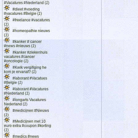
#Vacatures #Nederland (
1
)
#dieet #voeding
#vacatures #Belgie (
1
)
#freelance #vacatures
(
1
)
#homeopathie nieuws
(
1
)
#kanker # cancer
#news #nieuws (
1
)
#kanker #ziekenhuis
vacatures #cancer
#oncologie (
1
)
#Kwik vergifiging he
kom je ervanaf? (
1
)
#laborant #Vacatues
#Belgie (
1
)
#laborant #Vacatures
#Nederland (
1
)
#longarts Vacatures
Nederland (
1
)
#medicijnen #Nieuws
(
1
)
#Medicijnen met 10
euro extra #coupon #korting
(
1
)
#medics #news