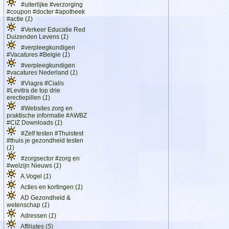
#uiterlijke #verzorging
#coupon #docter #apotheek
#actie (
1
)
#Verkeer Educatie Red
Duizenden Levens (
1
)
#verpleegkundigen
#Vacatures #Belgie (
1
)
#verpleegkundigen
#vacatures Nederland (
1
)
#Viagra #Cialis
#Levitra de top drie
erectiepillen (
1
)
#Websites zorg en
praktische informatie #AWBZ
#CIZ Downloads (
1
)
#Zelf testen #Thuistest
#thuis je gezondheid testen
(
1
)
#zorgsector #zorg en
#welzijn Nieuws (
1
)
A.Vogel (
1
)
Acties en kortingen (
1
)
AD Gezondheid &
wetenschap (
1
)
Adressen (
1
)
Affiliates (
5
)