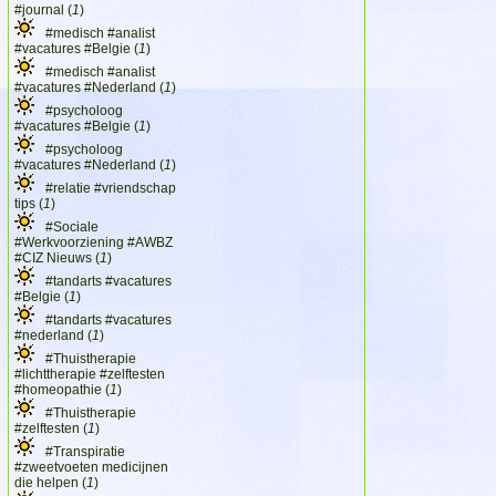
#journal (
1
)
#medisch #analist
#vacatures #Belgie (
1
)
#medisch #analist
#vacatures #Nederland (
1
)
#psycholoog
#vacatures #Belgie (
1
)
#psycholoog
#vacatures #Nederland (
1
)
#relatie #vriendschap
tips (
1
)
#Sociale
#Werkvoorziening #AWBZ
#CIZ Nieuws (
1
)
#tandarts #vacatures
#Belgie (
1
)
#tandarts #vacatures
#nederland (
1
)
#Thuistherapie
#lichttherapie #zelftesten
#homeopathie (
1
)
#Thuistherapie
#zelftesten (
1
)
#Transpiratie
#zweetvoeten medicijnen
die helpen (
1
)