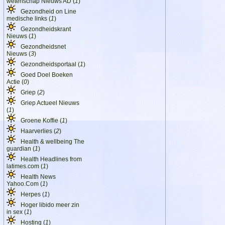
wetenschap Nieuws AD (
1
)
Gezondheid on Line
medische links (
1
)
Gezondheidskrant
Nieuws (
1
)
Gezondheidsnet
Nieuws (
3
)
Gezondheidsportaal (
1
)
Goed Doel Boeken
Actie (
0
)
Griep (
2
)
Griep Actueel Nieuws
(
1
)
Groene Koffie (
1
)
Haarverlies (
2
)
Health & wellbeing The
guardian (
1
)
Health Headlines from
latimes.com (
1
)
Health News
Yahoo.Com (
1
)
Herpes (
1
)
Hoger libido meer zin
in sex (
1
)
Hosting (
1
)