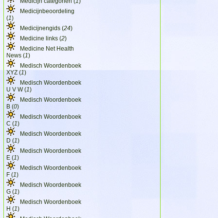
Medicijn categorien (
1
)
Medicijnbeoordeling
(
1
)
Medicijnengids (
24
)
Medicine links (
2
)
Medicine Net Health
News (
1
)
Medisch Woordenboek
XYZ (
1
)
Medisch Woordenboek
U V W (
1
)
Medisch Woordenboek
B (
0
)
Medisch Woordenboek
C (
1
)
Medisch Woordenboek
D (
1
)
Medisch Woordenboek
E (
1
)
Medisch Woordenboek
F (
1
)
Medisch Woordenboek
G (
1
)
Medisch Woordenboek
H (
1
)