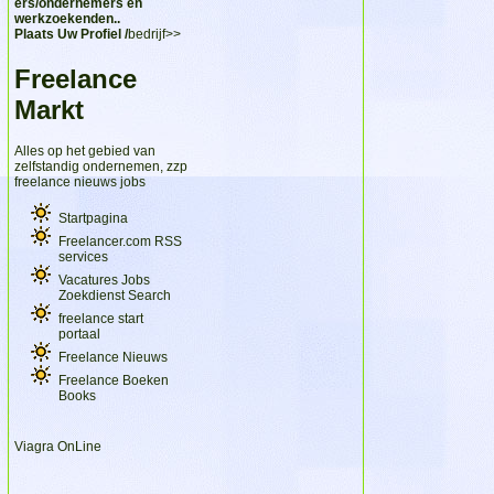
ers/ondernemers en
werkzoekenden..
Plaats Uw Profiel /
bedrijf>>
Freelance
Markt
Alles op het gebied van
zelfstandig ondernemen, zzp
freelance nieuws jobs
Startpagina
Freelancer.com RSS
services
Vacatures Jobs
Zoekdienst Search
freelance start
portaal
Freelance Nieuws
Freelance Boeken
Books
Viagra OnLine