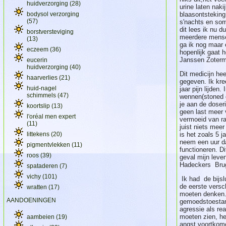
huidverzorging
(28)
urine laten nak
bodysol verzorging
blaasontsteking
(57)
s'nachts en so
dit lees ik nu d
borstversteviging
meerdere mense
(13)
ga ik nog maar 
eczeem
(36)
hopenlijk gaat h
Janssen Zoter
eucerin
huidverzorging
(40)
Dit medicijn hee
haarverlies
(21)
gegeven. Ik kre
huid-nagel
jaar pijn lijden.
schimmels
(47)
wennen(stoned 
je aan de doser
koortslip
(13)
geen last meer 
l'oréal men expert
vermoeid van raa
(11)
juist niets mee
littekens
(20)
is het zoals 5 j
neem een uur d
pigmentvlekken
(11)
functioneren. Di
roos
(39)
geval mijn leve
Hadeckers Bru
spataderen
(7)
vichy
(101)
Ik had de bijslu
de eerste versc
wratten
(17)
moeten denken.
AANDOENINGEN
gemoedstoestan
agressie als re
moeten zien, he
aambeien
(19)
angst voortkom