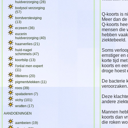
huidverzorging
(28)
bodysol verzorging
(57)
Q-koorts is n
borstversteviging
Meer dan de 
(13)
Q-koorts hee
eczeem
(36)
mensen die 
eucerin
hebben vaak 
huidverzorging
(40)
ziektebeeld.
haarverlies
(21)
Soms verloop
huid-nagel
schimmels
(47)
ernstiger en 
koortslip
(13)
korte tijd me
koorts en ee
l'oréal men expert
(11)
droge hoest e
littekens
(20)
De bacterie 
pigmentvlekken
(11)
veroorzaken.
roos
(39)
spataderen
(7)
Deze klachte
vichy
(101)
andere ziekt
wratten
(17)
Mannen hebb
AANDOENINGEN
koorts dan 
die roken wo
aambeien
(19)