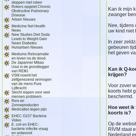
stoppen met roken
Rokers opgelet Chronic
Kan ik mijn 
Obstructive Pulmonary
zwanger be
Disease
Artsen Nieuws
Nee, tijdens
Medicine Net Health
News
uw kind niet
New Studies Diet Soda
Leads to Weight Gain
In zeer zeld
News Diabetes
gebeuren tijd
Huisartsen Nieuws
het geven va
Mediums Reïncarnatie
en leven na de dood.
De Japanner Mikao
Usui is de grondlegger
Kan ik Q-ko
van REIKI
krijgen?
VSM noemt het
zelfgenezend vermogen
van de mens Pure
Voor zover w
Lijfkracht
koorts hebt 
Slecht slapen voor veel
beschermd.
mensen probleem
Reis en
Zonneproducten
Hoe weet ik
Medicaties tegen pijn
koorts is?
EHEC O157 Bacteria
Video
Op de websi
E. coli en EHEC-
bacterie infectie vraag
RIVM staat e
en antwoord
Nederland en 