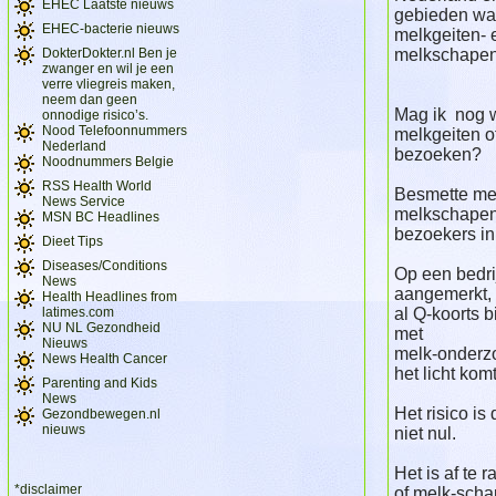
EHEC Laatste nieuws
gebieden waa
EHEC-bacterie nieuws
melkgeiten- 
DokterDokter.nl Ben je
melkschapen
zwanger en wil je een
verre vliegreis maken,
neem dan geen
Mag ik nog w
onnodige risico’s.
Nood Telefoonnummers
melkgeiten o
Nederland
bezoeken?
Noodnummers Belgie
RSS Health World
Besmette mel
News Service
melkschapen
MSN BC Headlines
bezoekers in 
Dieet Tips
Diseases/Conditions
Op een bedrij
News
aangemerkt, 
Health Headlines from
latimes.com
al Q-koorts b
NU NL Gezondheid
met
Nieuws
melk-onderzo
News Health Cancer
het licht komt
Parenting and Kids
News
Het risico is
Gezondbewegen.nl
nieuws
niet nul.
Het is af te
*disclaimer
of melk-scha