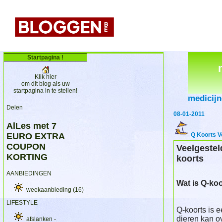
Startpagina !
Klik hier
om dit blog als uw
startpagina in te stellen!
medicij
Delen
08-01-2011
AlLes met 7
EURO EXTRA
Q Koorts V
COUPON
Veelgestel
KORTING
koorts
AANBIEDINGEN
Wat is Q-ko
weekaanbieding
(16)
LIFESTYLE
Q-koorts is e
dieren kan 
afslanken -