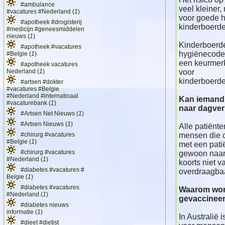
#ambulance
veel kleiner,
#vacatures #Nederland (
1
)
voor goede h
#apotheek #drogisterij
kinderboerde
#medicijn #geneesmiddelen
nieuws (
1
)
Kinderboerd
#apotheek #vacatures
hygiënecode 
#Belgie (
1
)
een keurmerk
#apotheek vacatures
Nederland (
1
)
voor
kinderboerde
#artsen #dokter
#vacatures #Belgie
#Nederland #internatioaal
Kan iemand
#vacaturebank (
1
)
naar dagverb
#Artsen Net Nieuws (
1
)
#Artsen Nieuws (
1
)
Alle patiënte
#chirurg #vacatures
mensen die 
#Belgie (
1
)
met een pati
#chirurg #vacatures
gewoon naar 
#Nederland (
1
)
koorts niet 
#diabetes #vacatures #
overdraagbaa
Belgie (
1
)
#diabetes #vacatures
Waarom wor
#Nederland (
1
)
gevaccinee
#diabetes nieuws
informatie (
1
)
In Australië 
#dieet #dietist