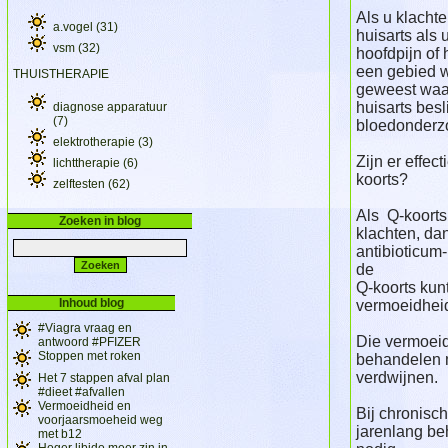
Als u klacht
a.vogel
(31)
huisarts als 
vsm
(32)
hoofdpijn of 
een gebied w
THUISTHERAPIE
geweest waa
huisarts besl
diagnose apparatuur
(7)
bloedonderzo
elektrotherapie
(3)
Zijn er effec
lichttherapie
(6)
koorts?
zelftesten
(62)
Als Q-koorts 
Zoeken in blog
klachten, dan
antibioticum-
de
Q-koorts kun
Inhoud blog
vermoeidhei
#Viagra vraag en
Die vermoeidh
antwoord #PFIZER
Stoppen met roken
behandelen m
verdwijnen.
Het 7 stappen afval plan
#dieet #afvallen
Vermoeidheid en
Bij chronisch
voorjaarsmoeheid weg
jarenlang be
met b12
Hoger libido meer zin in