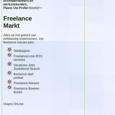
ers/ondernemers en
werkzoekenden..
Plaats Uw Profiel /
bedrijf>>
Freelance
Markt
Alles op het gebied van
zelfstandig ondernemen, zzp
freelance nieuws jobs
Startpagina
Freelancer.com RSS
services
Vacatures Jobs
Zoekdienst Search
freelance start
portaal
Freelance Nieuws
Freelance Boeken
Books
Viagra OnLine