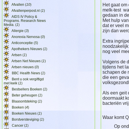
Het gaat om
Afvallen (
10
)
melk-test wa
Afvallenperpost.nl (
1
)
gedaan in de
AIDS IV Policy &
Met hulp van
Programs. Research News
Media. (
1
)
dat er veel 
zijn dan wer
Allergie (
3
)
Anorexia Nervosa (
0
)
Extra ingrij
Anticonceptie (
5
)
noodzakelijk
Apothekers Nieuws (
1
)
nog veel me
Artsen (
1
)
Artsen Net Nieuws (
1
)
Volgens de 
tijdens het 
Artsen nieuws (
0
)
schapen de m
BBC Health News (
1
)
die een geva
Bent u ook vergiftigd
volksgezond
met kwik (
1
)
Bestsellers Boeken (
1
)
Als een geit
Beter geheugen (
1
)
doormaakt k
Blaasontsteking (
1
)
bacteriën vrij
Boeken (
4
)
Boeken Nieuws (
1
)
Waar komt Q-
Borstversteviging (
1
)
Cancer (
1
)
Op ond