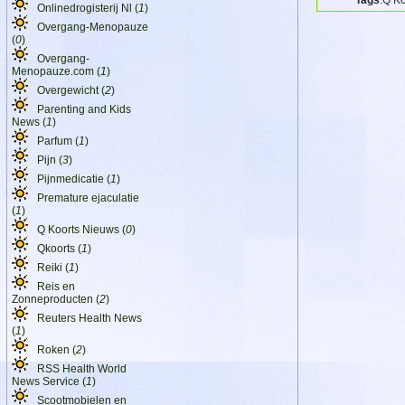
Onlinedrogisterij Nl (
1
)
Overgang-Menopauze
(
0
)
Overgang-
Menopauze.com (
1
)
Overgewicht (
2
)
Parenting and Kids
News (
1
)
Parfum (
1
)
Pijn (
3
)
Pijnmedicatie (
1
)
Premature ejaculatie
(
1
)
Q Koorts Nieuws (
0
)
Qkoorts (
1
)
Reiki (
1
)
Reis en
Zonneproducten (
2
)
Reuters Health News
(
1
)
Roken (
2
)
RSS Health World
News Service (
1
)
Scootmobielen en