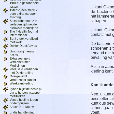
#thuis je gezondheid
testen
U kunt Q-koo
#Medicijnen met 8.25
de bacterie k
euro extra #coupon
het lammeren
#korting
schapen.
Seksproblemen zijn
verleden tijd met de
nieuwste medicijnen
U kunt Q-koo
The #Health Journal
contact met 
International
Bent u ook vergiftigd
met kwik
De bacterie 
Dokter Dieet Advies
schoenen zit
Drogisterij nieuws
iemand die h
acties
bevalling va
Extra veel geld
verdienen met
Medicijnen
Als u in aan
Veel Geld verdienen
kleding kunt
met Dokteronline
Overgewicht
veroorzaakt kanker
Weekaanbieding
Kan ik ande
Zyban blijkt de beste pil
om te helpen #stoppen
Nee, u kunt
met #roken
besmetten al
Versio hosting tegen
kunt dus gew
bodemprijzen
Artsen Net Nieuws
school gaan a
voelt.
gratis handleiding