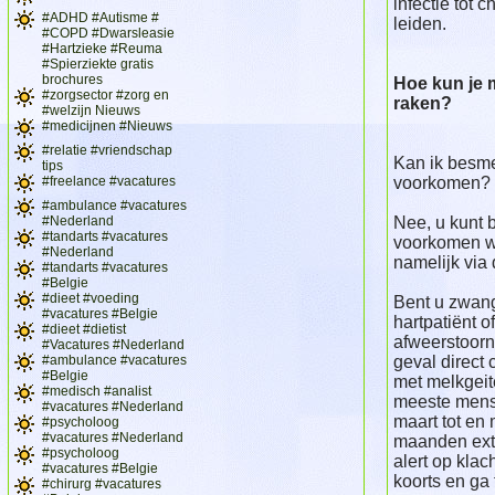
infectie tot 
#ADHD #Autisme #
leiden.
#COPD #Dwarsleasie
#Hartzieke #Reuma
#Spierziekte gratis
brochures
Hoe kun je 
#zorgsector #zorg en
raken?
#welzijn Nieuws
#medicijnen #Nieuws
#relatie #vriendschap
Kan ik besme
tips
#freelance #vacatures
voorkomen?
#ambulance #vacatures
#Nederland
Nee, u kunt 
#tandarts #vacatures
voorkomen wa
#Nederland
namelijk via
#tandarts #vacatures
#Belgie
#dieet #voeding
Bent u zwan
#vacatures #Belgie
hartpatiënt o
#dieet #dietist
afweerstoorn
#Vacatures #Nederland
#ambulance #vacatures
geval direct 
#Belgie
met melkgei
#medisch #analist
meeste mens
#vacatures #Nederland
maart tot en 
#psycholoog
#vacatures #Nederland
maanden ext
#psycholoog
alert op klac
#vacatures #Belgie
koorts en ga 
#chirurg #vacatures