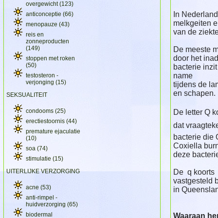
overgewicht
(123)
In Nederland
anticonceptie
(66)
melkgeiten 
menopauze
(43)
van de ziekt
reis en
zonneproducten
(149)
De meeste m
door het ina
stoppen met roken
(50)
bacterie inzi
name
testosteron -
verjonging
(15)
tijdens de l
en schapen.
SEKSUALITEIT
condooms
(25)
De letter Q k
erectiestoornis
(44)
dat vraagtek
premature ejaculatie
bacterie die
(10)
Coxiella burn
soa
(74)
deze bacter
stimulatie
(15)
UITERLIJKE VERZORGING
De q koorts 
vastgesteld b
acne
(53)
in Queensland
anti-rimpel -
huidverzorging
(65)
biodermal
Waaraan her