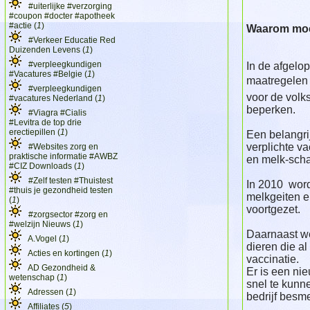
#uiterlijke #verzorging
#coupon #docter #apotheek
#actie (
1
)
Waarom moe
#Verkeer Educatie Red
Duizenden Levens (
1
)
#verpleegkundigen
In de afgelo
#Vacatures #Belgie (
1
)
maatregelen 
#verpleegkundigen
voor de volk
#vacatures Nederland (
1
)
beperken.
#Viagra #Cialis
#Levitra de top drie
erectiepillen (
1
)
Een belangri
verplichte v
#Websites zorg en
praktische informatie #AWBZ
en melk-sch
#CIZ Downloads (
1
)
#Zelf testen #Thuistest
In 2010 wor
#thuis je gezondheid testen
melkgeiten 
(
1
)
voortgezet.
#zorgsector #zorg en
#welzijn Nieuws (
1
)
Daarnaast wer
A.Vogel (
1
)
dieren die a
Acties en kortingen (
1
)
vaccinatie.
AD Gezondheid &
Er is een ni
wetenschap (
1
)
snel te kunn
Adressen (
1
)
bedrijf besme
Affiliates (
5
)