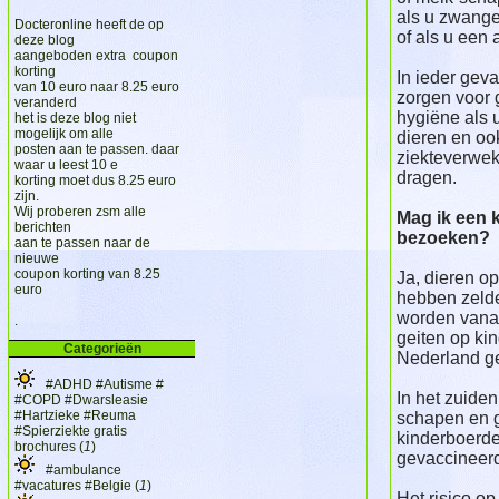
als u zwanger
Docteronline heeft de op
of als u een 
deze blog
aangeboden extra coupon
korting
In ieder gev
van 10 euro naar 8.25 euro
zorgen voor
veranderd
hygiëne als 
het is deze blog niet
mogelijk om alle
dieren en oo
posten aan te passen. daar
ziekteverwek
waar u leest 10 e
dragen.
korting moet dus 8.25 euro
zijn.
Wij proberen zsm alle
Mag ik een 
berichten
bezoeken?
aan te passen naar de
nieuwe
coupon korting van 8.25
Ja, dieren o
euro
hebben zeld
worden vanaf
.
geiten op kin
Categorieën
Nederland g
#ADHD #Autisme #
In het zuide
#COPD #Dwarsleasie
#Hartzieke #Reuma
schapen en g
#Spierziekte gratis
kinderboerde
brochures (
1
)
gevaccineer
#ambulance
#vacatures #Belgie (
1
)
Het risico o