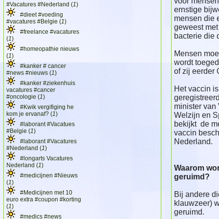
voor mensen 
#Vacatures #Nederland (
1
)
ernstige bij
#dieet #voeding
mensen die e
#vacatures #Belgie (
1
)
geweest met 
#freelance #vacatures
bacterie die 
(
1
)
#homeopathie nieuws
Mensen moet
(
1
)
wordt toeged
#kanker # cancer
of zij eerde
#news #nieuws (
1
)
#kanker #ziekenhuis
Het vaccin is
vacatures #cancer
#oncologie (
1
)
geregistreer
minister van
#Kwik vergifiging he
kom je ervanaf? (
1
)
Welzijn en S
bekijkt de m
#laborant #Vacatues
#Belgie (
1
)
vaccin beschi
Nederland.
#laborant #Vacatures
#Nederland (
1
)
#longarts Vacatures
Nederland (
1
)
Waarom word
#medicijnen #Nieuws
geruimd?
(
1
)
#Medicijnen met 10
Bij andere d
euro extra #coupon #korting
klauwzeer) w
(
1
)
geruimd.
#medics #news