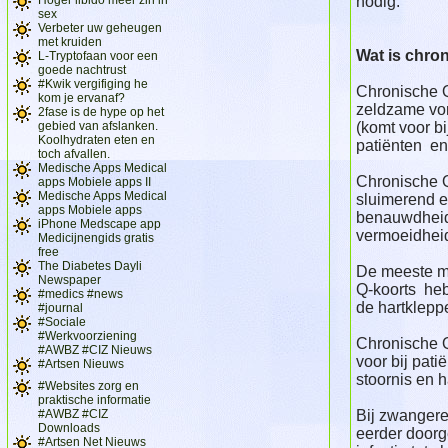
nodig.
sex
Verbeter uw geheugen
met kruiden
Wat is chro
L-Tryptofaan voor een
goede nachtrust
#Kwik vergifiging he
Chronische Q
kom je ervanaf?
zeldzame vo
2fase is de hype op het
gebied van afslanken.
(komt voor b
Koolhydraten eten en
patiënten en
toch afvallen.
Medische Apps Medical
Chronische Q
apps Mobiele apps II
Medische Apps Medical
sluimerend en
apps Mobiele apps
benauwdheid,
iPhone Medscape app
vermoeidhei
Medicijnengids gratis
free
The Diabetes Dayli
De meeste m
Newspaper
Q-koorts he
#medics #news
de hartkleppe
#journal
#Sociale
#Werkvoorziening
Chronische Q
#AWBZ #CIZ Nieuws
voor bij pati
#Artsen Nieuws
stoornis en h
#Websites zorg en
praktische informatie
#AWBZ #CIZ
Bij zwanger
Downloads
eerder doorg
#Artsen Net Nieuws