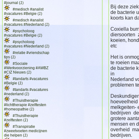
#journal (
1
)
Bij deze zie
#medisch #analist
de bacterie u
#vacatures #Belgie (
1
)
koorts kan da
#medisch #analist
#vacatures #Nederland (
1
)
Coxiella burn
#psycholoog
diersoorten 
#vacatures #Belgie (
1
)
koeien, honde
#psycholoog
etc
#vacatures #Nederland (
1
)
#relatie #vriendschap
Het is onmoge
tips (
1
)
te roeien maa
#Sociale
de bacterie k
#Werkvoorziening #AWBZ
#CIZ Nieuws (
1
)
in
#tandarts #vacatures
Nederland vo
#Belgie (
1
)
problemen te
#tandarts #vacatures
#nederland (
1
)
Deskundigen
#Thuistherapie
hoeveelheid b
#lichttherapie #zelftesten
melkgeiten- 
#homeopathie (
1
)
bedrijven de
#Thuistherapie
grotere aanta
#zelftesten (
1
)
mensen en d
#Transpiratie
overheid ma
#zweetvoeten medicijnen
bedrijven.
die helpen (
1
)