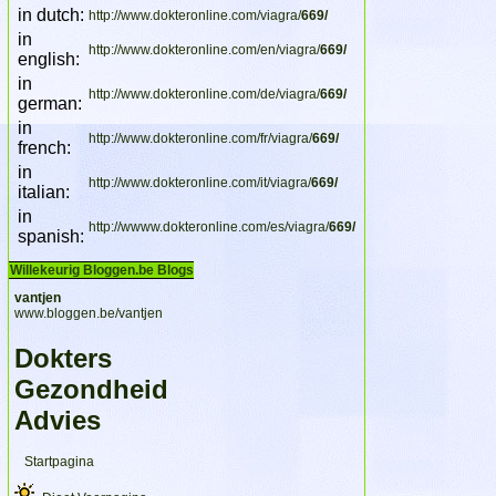
in dutch:
http://www.dokteronline.com/viagra/
669/
in
http://www.dokteronline.com/en/viagra/
669/
english:
in
http://www.dokteronline.com/de/viagra/
669/
german:
in
http://www.dokteronline.com/fr/viagra/
669/
french:
in
http://www.dokteronline.com/it/viagra/
669/
italian:
in
http://wwww.dokteronline.com/es/viagra/
669/
spanish:
Willekeurig Bloggen.be Blogs
vantjen
www.bloggen.be/vantjen
Dokters
Gezondheid
Advies
Startpagina