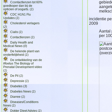
gebied
Ccontactlenzen tot 60%
goedkoper dan bij de
aangetr
opticien of oogarts. (
1
)
melksc
CDC H1N1 Flu
Updates (
1
)
incidentie p
2009
Cholesterol verlagers
(
2
)
Aantal
Cialis (
1
)
per 10
Contactlenzen (
1
)
Daily Health and
Medical News (
0
)
De helende plant van
onsterfelijkheid (
1
)
De ontwikkeling van de
#foetus The Biology of
Prenatal Development video
(
1
)
De Pil (
1
)
Depressie (
1
)
Diabetes (
3
)
Diabetes News (
1
)
Diarree (
1
)
Diseases/Conditions
News (
1
)
Dokter Dieet Advies (
1
)