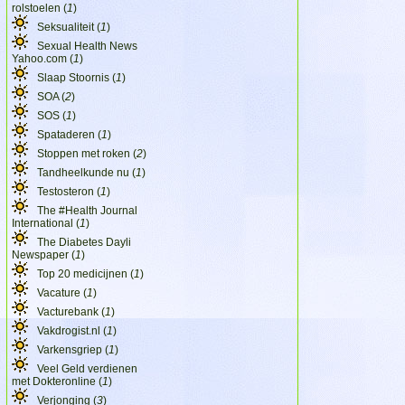
rolstoelen (
1
)
Seksualiteit (
1
)
Sexual Health News
Yahoo.com (
1
)
Slaap Stoornis (
1
)
SOA (
2
)
SOS (
1
)
Spataderen (
1
)
Stoppen met roken (
2
)
Tandheelkunde nu (
1
)
Testosteron (
1
)
The #Health Journal
International (
1
)
The Diabetes Dayli
Newspaper (
1
)
Top 20 medicijnen (
1
)
Vacature (
1
)
Vacturebank (
1
)
Vakdrogist.nl (
1
)
Varkensgriep (
1
)
Veel Geld verdienen
met Dokteronline (
1
)
Verjonging (
3
)