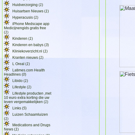
Huidverzorging (
1
)
Huisartsen Nieuws (
1
)
Hyperacusis (
1
)
iPhone Medscape app
Medicijnengids gratis free
(
1
)
Kinderen (
1
)
Kinderen en babys (
3
)
Kliniekoverzicht.nl (
1
)
Kranten nieuws (
1
)
L Oreal (
1
)
Latimes.com Health
Headlines (
0
)
Libido (
1
)
Lifestyle (
1
)
Lifestyle producten ,met
10 euro extra korting die uw
leven vergemakkelijken (
1
)
Links (
5
)
Luizen Schaamluizen
(
1
)
Medications and Drugs
News (
1
)