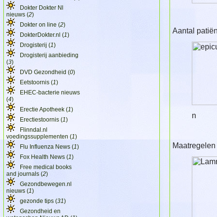
Dokter Dokter Nl
nieuws (
2
)
Dokter on line (
2
)
Aantal patië
DokterDokter.nl (
1
)
Drogisterij (
1
)
Drogisterij aanbieding
(
3
)
DVD Gezondheid (
0
)
Eetstoornis (
1
)
EHEC-bacterie nieuws
(
4
)
Erectie Apotheek (
1
)
n
Erectiestoornis (
1
)
Flinndal.nl
voedingssupplementen (
1
)
Maatregelen 
Flu Influenza News (
1
)
Fox Health News (
1
)
Free medical books
and journals (
2
)
Gezondbewegen.nl
nieuws (
1
)
gezonde tips (
31
)
Gezondheid en