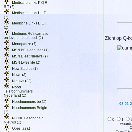
Medische Links P Q R
S T (
1
)
Medische Links U - Z
(
1
)
Medische Links D E F
(
1
)
Mediums Reïncarnatie
en leven na de dood. (
1
)
Zicht op Q-k
Menopauze (
1
)
MSN BC Headlines (
1
)
MSN Dieet Nieuws (
1
)
MSN Lyfestyle (
1
)
New Studies (
1
)
News (
8
)
Nieuws (
23
)
Nood
Telefoonnummers
Nederland (
1
)
Noodnummers be (
1
)
08-01-
Noodnummers Belgie
(
1
)
NU NL Gezondheid
0
1
Nieuws (
1
)
waarder
C
Obesitas (
1
)
Tags
:Q Ko