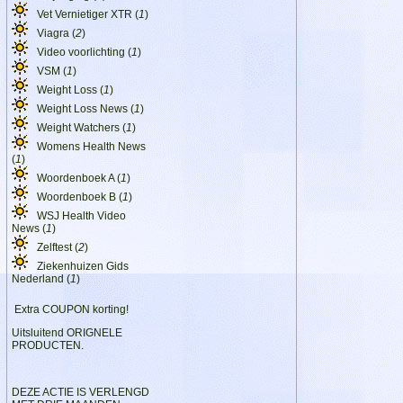
Vet Vernietiger XTR (
1
)
Viagra (
2
)
Video voorlichting (
1
)
VSM (
1
)
Weight Loss (
1
)
Weight Loss News (
1
)
Weight Watchers (
1
)
Womens Health News
(
1
)
Woordenboek A (
1
)
Woordenboek B (
1
)
WSJ Health Video
News (
1
)
Zelftest (
2
)
Ziekenhuizen Gids
Nederland (
1
)
Extra COUPON korting!
Uitsluitend ORIGNELE
PRODUCTEN.
DEZE ACTIE IS VERLENGD