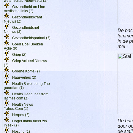
wetenschap Nieuws AD (
1
)
Gezondheid on Line
medische links (
1
)
Gezondheidskrant
Nieuws (
1
)
Gezondheidsnet
De bact
Nieuws (
3
)
lammer
Gezondheidsportaal (
1
)
in de p
Goed Doel Boeken
mei
Actie (
0
)
Griep (
2
)
Griep Actueel Nieuws
(
1
)
Groene Koffie (
1
)
Haarverlies (
2
)
Health & wellbeing The
guardian (
1
)
Health Headlines from
latimes.com (
1
)
Health News
Yahoo.Com (
1
)
Herpes (
1
)
De bact
Hoger libido meer zin
in sex (
1
)
door o
de stal
Hosting (
1
)