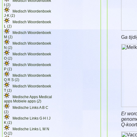
Medisch Woordenboek
I (
1
)
Medisch Woordenboek
J-K (
1
)
Medisch Woordenboek
L (
1
)
Medisch Woordenboek
G
a tijd
M (
1
)
Medisch Woordenboek
N (
1
)
Medisch Woordenboek
O (
1
)
Medisch Woordenboek
P (
1
)
Medisch Woordenboek
Q R S (
1
)
Medisch Woordenboek
T (
1
)
Medische Apps Medical
apps Mobiele apps (
2
)
Medische Links A B C
(
1
)
Er wor
Medische Links G H I J
genome
K (
1
)
Q-koor
Medische Links L M N
O (
1
)