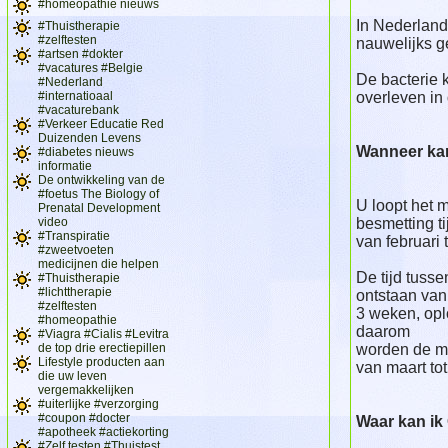
#homeopathie nieuws
In Nederland 
#Thuistherapie
#zelftesten
nauwelijks g
#artsen #dokter
#vacatures #Belgie
De bacterie 
#Nederland
#internatioaal
overleven in
#vacaturebank
#Verkeer Educatie Red
Duizenden Levens
Wanneer kan
#diabetes nieuws
informatie
De ontwikkeling van de
#foetus The Biology of
U loopt het m
Prenatal Development
video
besmetting t
#Transpiratie
van februari 
#zweetvoeten
medicijnen die helpen
De tijd tuss
#Thuistherapie
#lichttherapie
ontstaan van
#zelftesten
3 weken, opl
#homeopathie
daarom
#Viagra #Cialis #Levitra
de top drie erectiepillen
worden de m
Lifestyle producten aan
van maart tot
die uw leven
vergemakkelijken
#uiterlijke #verzorging
#coupon #docter
Waar kan ik
#apotheek #actiekorting
#Zelf testen #Thuistest