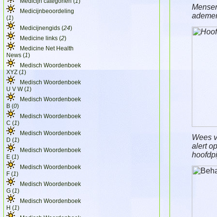
Medicijn categorien (
1
)
Mensen
Medicijnbeoordeling
ademen 
(
1
)
Medicijnengids (
24
)
Medicine links (
2
)
Medicine Net Health
News (
1
)
Medisch Woordenboek
XYZ (
1
)
Medisch Woordenboek
U V W (
1
)
Medisch Woordenboek
B (
0
)
Medisch Woordenboek
C (
1
)
Medisch Woordenboek
Wees va
D (
1
)
alert o
Medisch Woordenboek
hoofdpi
E (
1
)
Medisch Woordenboek
F (
1
)
Medisch Woordenboek
G (
1
)
Medisch Woordenboek
H (
1
)