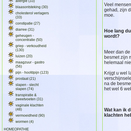
allergie
(33)
Veel mensen
blaasontsteking
(30)
gehad, zijn d
cholesterol verlagers
moe.
(33)
constipatie
(27)
diarree
(31)
Hoe lang duu
geheugen -
wordt?
concentratie
(50)
griep - verkoudheid
(130)
Meer dan de 
luizen
(20)
besmet zijn 
helemaal niet
maagzuur - gastro
(56)
pijn - hoofdpijn
(123)
Krijgt u wel 
verschijnsel
prostaat
(21)
na de besmet
slapen - slecht
het wel 6 we
slapen
(74)
transpiratie &
zweetvoeten
(31)
vaginale klachten
(48)
Wat kan ik d
klachten he
vermoeidheid
(90)
wormen
(4)
HOMEOPATHIE