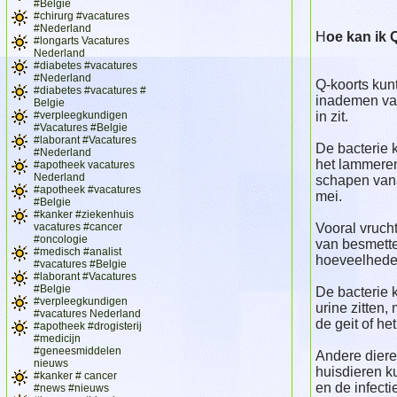
#Belgie
#chirurg #vacatures
#Nederland
H
oe kan ik 
#longarts Vacatures
Nederland
#diabetes #vacatures
#Nederland
Q-koorts kun
#diabetes #vacatures #
inademen van
Belgie
#verpleegkundigen
in zit.
#Vacatures #Belgie
#laborant #Vacatures
De bacterie k
#Nederland
het lammeren
#apotheek vacatures
Nederland
schapen vana
#apotheek #vacatures
mei.
#Belgie
#kanker #ziekenhuis
vacatures #cancer
Vooral vruch
#oncologie
van besmette
#medisch #analist
hoeveelheden
#vacatures #Belgie
#laborant #Vacatures
#Belgie
De bacterie 
#verpleegkundigen
urine zitten,
#vacatures Nederland
de geit of he
#apotheek #drogisterij
#medicijn
#geneesmiddelen
Andere diere
nieuws
huisdieren k
#kanker # cancer
en de infect
#news #nieuws