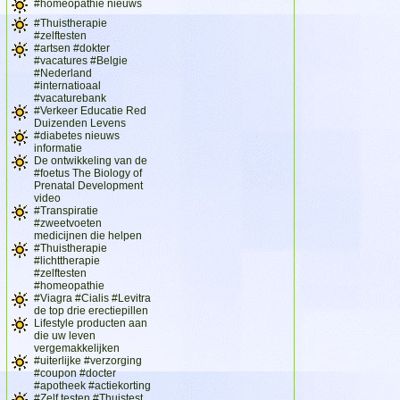
#homeopathie nieuws
#Thuistherapie
#zelftesten
#artsen #dokter
#vacatures #Belgie
#Nederland
#internatioaal
#vacaturebank
#Verkeer Educatie Red
Duizenden Levens
#diabetes nieuws
informatie
De ontwikkeling van de
#foetus The Biology of
Prenatal Development
video
#Transpiratie
#zweetvoeten
medicijnen die helpen
#Thuistherapie
#lichttherapie
#zelftesten
#homeopathie
#Viagra #Cialis #Levitra
de top drie erectiepillen
Lifestyle producten aan
die uw leven
vergemakkelijken
#uiterlijke #verzorging
#coupon #docter
#apotheek #actiekorting
#Zelf testen #Thuistest