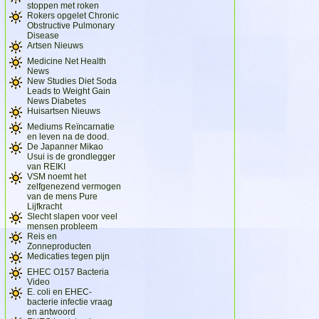
stoppen met roken
Rokers opgelet Chronic
Obstructive Pulmonary
Disease
Artsen Nieuws
Medicine Net Health
News
New Studies Diet Soda
Leads to Weight Gain
News Diabetes
Huisartsen Nieuws
Mediums Reïncarnatie
en leven na de dood.
De Japanner Mikao
Usui is de grondlegger
van REIKI
VSM noemt het
zelfgenezend vermogen
van de mens Pure
Lijfkracht
Slecht slapen voor veel
mensen probleem
Reis en
Zonneproducten
Medicaties tegen pijn
EHEC O157 Bacteria
Video
E. coli en EHEC-
bacterie infectie vraag
en antwoord