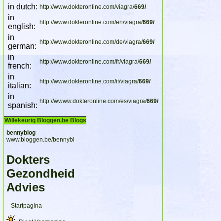
in dutch:
http://www.dokteronline.com/viagra/
669/
in
http://www.dokteronline.com/en/viagra/
669/
english:
in
http://www.dokteronline.com/de/viagra/
669/
german:
in
http://www.dokteronline.com/fr/viagra/
669/
french:
in
http://www.dokteronline.com/it/viagra/
669/
italian:
in
http://wwww.dokteronline.com/es/viagra/
669/
spanish:
Willekeurig Bloggen.be Blogs
bennyblog
www.bloggen.be/bennybl
Dokters
Gezondheid
Advies
Startpagina