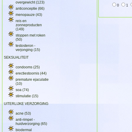
overgewicht
(123)
0
1
anticonceptie
(66)
menopauze
(43)
reis en
zonneproducten
(149)
stoppen met roken
(50)
testosteron -
verjonging
(15)
SEKSUALITEIT
condooms
(25)
erectiestoornis
(44)
premature ejaculatie
(10)
soa
(74)
stimulatie
(15)
UITERLIJKE VERZORGING
acne
(53)
anti-rimpel -
huidverzorging
(65)
biodermal