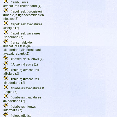
#ambulance
#vacatures #Nederland (
1
)
#apotheek #drogisterij
#medicijn #geneesmiddelen
nieuws (
1
)
#apotheek #vacatures
#Belgie (
1
)
#apotheek vacatures
Nederland (
1
)
#artsen #dokter
#vacatures #Belgie
#Nederland #internatioaal
#vacaturebank (
1
)
#Artsen Net Nieuws (
1
)
#Artsen Nieuws (
1
)
#chirurg #vacatures
#Belgie (
1
)
#chirurg #vacatures
#Nederland (
1
)
#diabetes #vacatures #
Belgie (
1
)
#diabetes #vacatures
#Nederland (
1
)
#diabetes nieuws
informatie (
1
)
#dieet #dietist