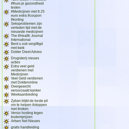
#thuis je gezondheid
testen
#Medicijnen met 8.25
euro extra #coupon
#korting
Seksproblemen zijn
verleden tijd met de
nieuwste medicijnen
The #Health Journal
International
Bent u ook vergiftigd
met kwik
Dokter Dieet Advies
Drogisterij nieuws
acties
Extra veel geld
verdienen met
Medicijnen
Veel Geld verdienen
met Dokteronline
Overgewicht
veroorzaakt kanker
Weekaanbieding
Zyban blijkt de beste pil
om te helpen #stoppen
met #roken
Versio hosting tegen
bodemprijzen
Artsen Net Nieuws
gratis handleiding