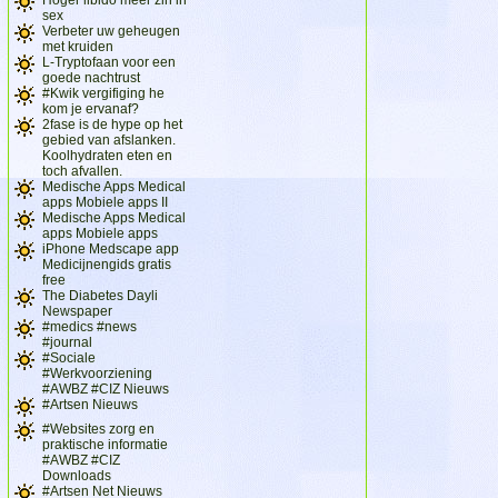
sex
Verbeter uw geheugen
met kruiden
L-Tryptofaan voor een
goede nachtrust
#Kwik vergifiging he
kom je ervanaf?
2fase is de hype op het
gebied van afslanken.
Koolhydraten eten en
toch afvallen.
Medische Apps Medical
apps Mobiele apps II
Medische Apps Medical
apps Mobiele apps
iPhone Medscape app
Medicijnengids gratis
free
The Diabetes Dayli
Newspaper
#medics #news
#journal
#Sociale
#Werkvoorziening
#AWBZ #CIZ Nieuws
#Artsen Nieuws
#Websites zorg en
praktische informatie
#AWBZ #CIZ
Downloads
#Artsen Net Nieuws