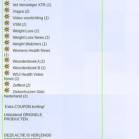
Vet Vernietiger XTR (
1
)
Viagra (
2
)
Video voorlichting (
1
)
VSM (
1
)
Weight Loss (
1
)
Weight Loss News (
1
)
Weight Watchers (
1
)
Womens Health News
(
1
)
Woordenboek A (
1
)
Woordenboek B (
1
)
WSJ Health Video
News (
1
)
Zelftest (
2
)
Ziekenhuizen Gids
Nederland (
1
)
Extra COUPON korting!
Uitsluitend ORIGNELE
PRODUCTEN.
DEZE ACTIE IS VERLENGD