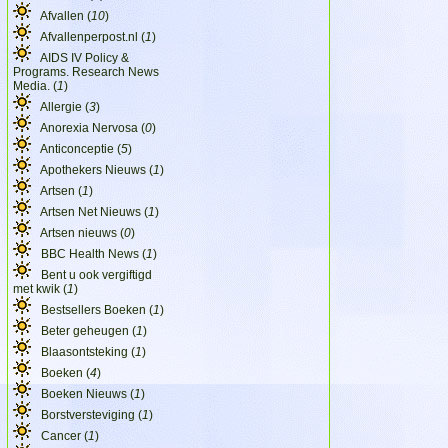
Afvallen (
10
)
Afvallenperpost.nl (
1
)
AIDS IV Policy &
Programs. Research News
Media. (
1
)
Allergie (
3
)
Anorexia Nervosa (
0
)
Anticonceptie (
5
)
Apothekers Nieuws (
1
)
Artsen (
1
)
Artsen Net Nieuws (
1
)
Artsen nieuws (
0
)
BBC Health News (
1
)
Bent u ook vergiftigd
met kwik (
1
)
Bestsellers Boeken (
1
)
Beter geheugen (
1
)
Blaasontsteking (
1
)
Boeken (
4
)
Boeken Nieuws (
1
)
Borstversteviging (
1
)
Cancer (
1
)