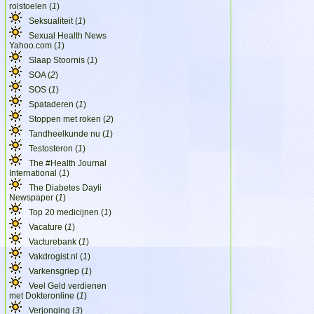
rolstoelen (
1
)
Seksualiteit (
1
)
Sexual Health News
Yahoo.com (
1
)
Slaap Stoornis (
1
)
SOA (
2
)
SOS (
1
)
Spataderen (
1
)
Stoppen met roken (
2
)
Tandheelkunde nu (
1
)
Testosteron (
1
)
The #Health Journal
International (
1
)
The Diabetes Dayli
Newspaper (
1
)
Top 20 medicijnen (
1
)
Vacature (
1
)
Vacturebank (
1
)
Vakdrogist.nl (
1
)
Varkensgriep (
1
)
Veel Geld verdienen
met Dokteronline (
1
)
Verjonging (
3
)