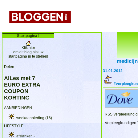
Startpagina !
Klik hier
om dit blog als uw
startpagina in te stellen!
medicij
Delen
31-01-2012
AlLes met 7
EURO EXTRA
#verpleegkun
COUPON
KORTING
AANBIEDINGEN
RSS Verpleekundige
weekaanbieding
(16)
Verpleegkundigen 
LIFESTYLE
afslanken -