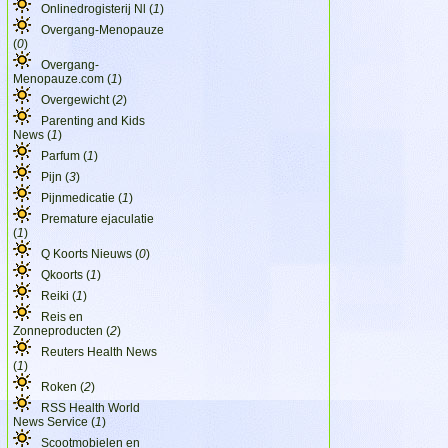
Onlinedrogisterij Nl (
1
)
Overgang-Menopauze
(
0
)
Overgang-
Menopauze.com (
1
)
Overgewicht (
2
)
Parenting and Kids
News (
1
)
Parfum (
1
)
Pijn (
3
)
Pijnmedicatie (
1
)
Premature ejaculatie
(
1
)
Q Koorts Nieuws (
0
)
Qkoorts (
1
)
Reiki (
1
)
Reis en
Zonneproducten (
2
)
Reuters Health News
(
1
)
Roken (
2
)
RSS Health World
News Service (
1
)
Scootmobielen en