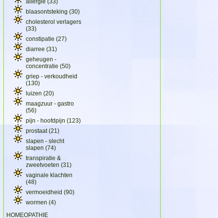
allergie
(33)
blaasontsteking
(30)
cholesterol verlagers
(33)
constipatie
(27)
diarree
(31)
geheugen -
concentratie
(50)
griep - verkoudheid
(130)
luizen
(20)
maagzuur - gastro
(56)
pijn - hoofdpijn
(123)
prostaat
(21)
slapen - slecht
slapen
(74)
transpiratie &
zweetvoeten
(31)
vaginale klachten
(48)
vermoeidheid
(90)
wormen
(4)
HOMEOPATHIE