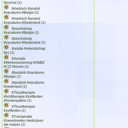
#journal (
1
)
#medisch #analist
#vacatures #Belgie (
1
)
#medisch #analist
#vacatures #Nederland (
1
)
#psycholoog
#vacatures #Belgie (
1
)
#psycholoog
#vacatures #Nederland (
1
)
#relatie #vriendschap
tips (
1
)
#Sociale
#Werkvoorziening #AWBZ
#CIZ Nieuws (
1
)
#tandarts #vacatures
#Belgie (
1
)
#tandarts #vacatures
#nederland (
1
)
#Thuistherapie
#lichttherapie #zelftesten
#homeopathie (
1
)
#Thuistherapie
#zelftesten (
1
)
#Transpiratie
#zweetvoeten medicijnen
die helpen (
1
)