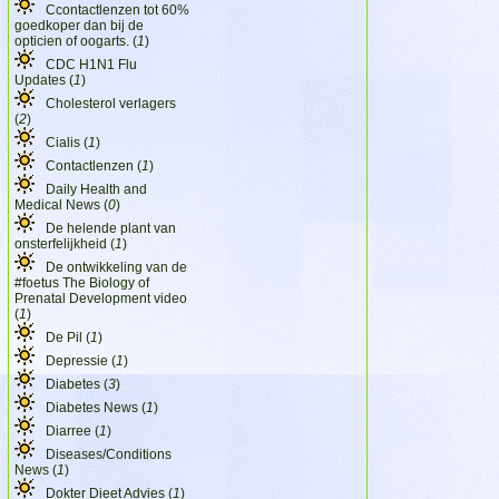
Ccontactlenzen tot 60%
goedkoper dan bij de
opticien of oogarts. (
1
)
CDC H1N1 Flu
Updates (
1
)
Cholesterol verlagers
(
2
)
Cialis (
1
)
Contactlenzen (
1
)
Daily Health and
Medical News (
0
)
De helende plant van
onsterfelijkheid (
1
)
De ontwikkeling van de
#foetus The Biology of
Prenatal Development video
(
1
)
De Pil (
1
)
Depressie (
1
)
Diabetes (
3
)
Diabetes News (
1
)
Diarree (
1
)
Diseases/Conditions
News (
1
)
Dokter Dieet Advies (
1
)