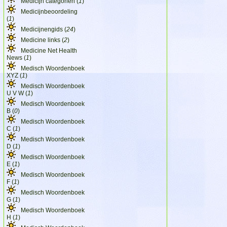
Medicijn categorien (
1
)
Medicijnbeoordeling
(
1
)
Medicijnengids (
24
)
Medicine links (
2
)
Medicine Net Health
News (
1
)
Medisch Woordenboek
XYZ (
1
)
Medisch Woordenboek
U V W (
1
)
Medisch Woordenboek
B (
0
)
Medisch Woordenboek
C (
1
)
Medisch Woordenboek
D (
1
)
Medisch Woordenboek
E (
1
)
Medisch Woordenboek
F (
1
)
Medisch Woordenboek
G (
1
)
Medisch Woordenboek
H (
1
)