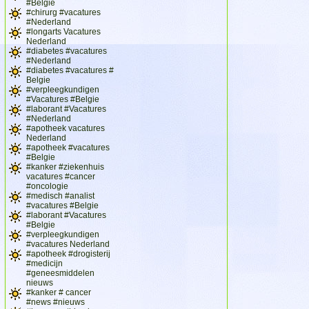
#Belgie
#chirurg #vacatures
#Nederland
#longarts Vacatures
Nederland
#diabetes #vacatures
#Nederland
#diabetes #vacatures #
Belgie
#verpleegkundigen
#Vacatures #Belgie
#laborant #Vacatures
#Nederland
#apotheek vacatures
Nederland
#apotheek #vacatures
#Belgie
#kanker #ziekenhuis
vacatures #cancer
#oncologie
#medisch #analist
#vacatures #Belgie
#laborant #Vacatures
#Belgie
#verpleegkundigen
#vacatures Nederland
#apotheek #drogisterij
#medicijn
#geneesmiddelen
nieuws
#kanker # cancer
#news #nieuws