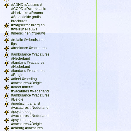
#ADHD #Autisme #
#COPD #Dwarsleasie
#Hartzieke #Reuma
#Spierziekte gratis
brochures
#zorgsector #zorg en
#welzijn Nieuws
#medicijnen #Nieuws
#relatie #vriendschap
tips
#freelance #vacatures
#ambulance #vacatures
#Nederland
#tandarts #vacatures
#Nederland
#tandarts #vacatures
#Belgie
#dieet #voeding
#vacatures #Belgie
#dieet #dietist
#Vacatures #Nederland
#ambulance #vacatures
#Belgie
#medisch #analist
#vacatures #Nederland
#psycholoog
#vacatures #Nederland
#psycholoog
#vacatures #Belgie
#chirurg #vacatures