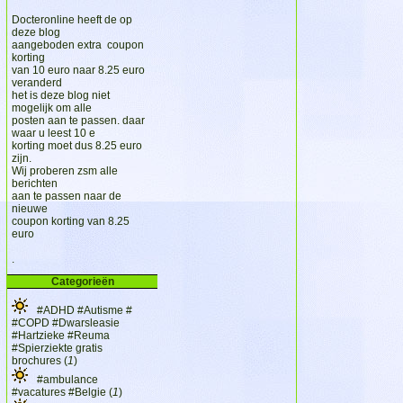
Docteronline heeft de op
deze blog
aangeboden extra coupon
korting
van 10 euro naar 8.25 euro
veranderd
het is deze blog niet
mogelijk om alle
posten aan te passen. daar
waar u leest 10 e
korting moet dus 8.25 euro
zijn.
Wij proberen zsm alle
berichten
aan te passen naar de
nieuwe
coupon korting van 8.25
euro
.
Categorieën
#ADHD #Autisme #
#COPD #Dwarsleasie
#Hartzieke #Reuma
#Spierziekte gratis
brochures (
1
)
#ambulance
#vacatures #Belgie (
1
)