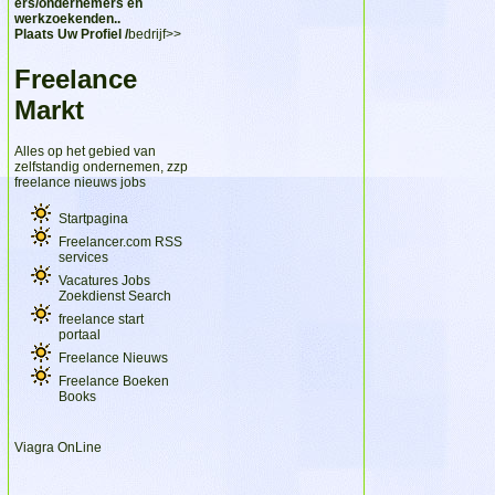
ers/ondernemers en
werkzoekenden..
Plaats Uw Profiel /
bedrijf>>
Freelance
Markt
Alles op het gebied van
zelfstandig ondernemen, zzp
freelance nieuws jobs
Startpagina
Freelancer.com RSS
services
Vacatures Jobs
Zoekdienst Search
freelance start
portaal
Freelance Nieuws
Freelance Boeken
Books
Viagra OnLine