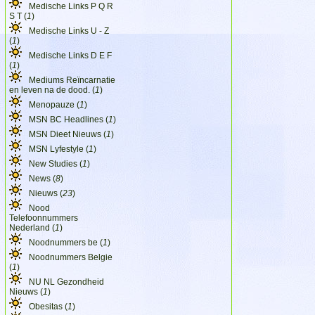
Medische Links P Q R
S T (
1
)
Medische Links U - Z
(
1
)
Medische Links D E F
(
1
)
Mediums Reïncarnatie
en leven na de dood. (
1
)
Menopauze (
1
)
MSN BC Headlines (
1
)
MSN Dieet Nieuws (
1
)
MSN Lyfestyle (
1
)
New Studies (
1
)
News (
8
)
Nieuws (
23
)
Nood
Telefoonnummers
Nederland (
1
)
Noodnummers be (
1
)
Noodnummers Belgie
(
1
)
NU NL Gezondheid
Nieuws (
1
)
Obesitas (
1
)