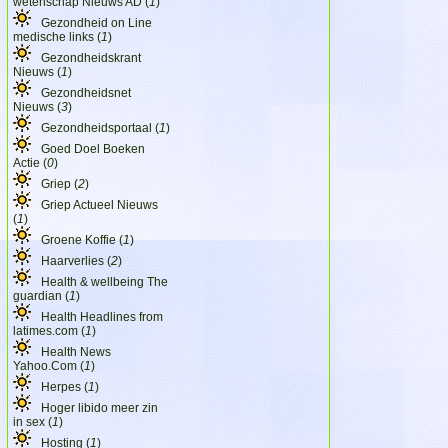
wetenschap Nieuws AD (
1
)
Gezondheid on Line
medische links (
1
)
Gezondheidskrant
Nieuws (
1
)
Gezondheidsnet
Nieuws (
3
)
Gezondheidsportaal (
1
)
Goed Doel Boeken
Actie (
0
)
Griep (
2
)
Griep Actueel Nieuws
(
1
)
Groene Koffie (
1
)
Haarverlies (
2
)
Health & wellbeing The
guardian (
1
)
Health Headlines from
latimes.com (
1
)
Health News
Yahoo.Com (
1
)
Herpes (
1
)
Hoger libido meer zin
in sex (
1
)
Hosting (
1
)