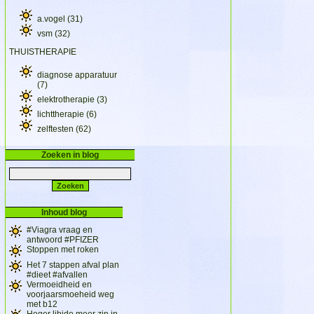
a.vogel
(31)
vsm
(32)
THUISTHERAPIE
diagnose apparatuur
(7)
elektrotherapie
(3)
lichttherapie
(6)
zelftesten
(62)
Zoeken in blog
Inhoud blog
#Viagra vraag en
antwoord #PFIZER
Stoppen met roken
Het 7 stappen afval plan
#dieet #afvallen
Vermoeidheid en
voorjaarsmoeheid weg
met b12
Hoger libido meer zin in