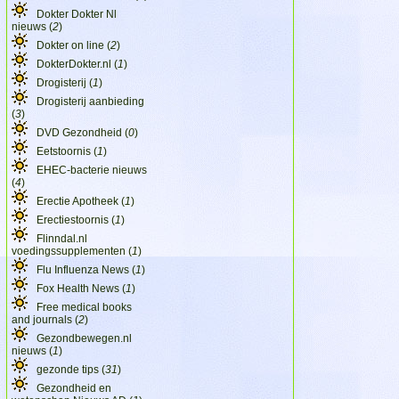
Dokter Dokter Nl
nieuws (
2
)
Dokter on line (
2
)
DokterDokter.nl (
1
)
Drogisterij (
1
)
Drogisterij aanbieding
(
3
)
DVD Gezondheid (
0
)
Eetstoornis (
1
)
EHEC-bacterie nieuws
(
4
)
Erectie Apotheek (
1
)
Erectiestoornis (
1
)
Flinndal.nl
voedingssupplementen (
1
)
Flu Influenza News (
1
)
Fox Health News (
1
)
Free medical books
and journals (
2
)
Gezondbewegen.nl
nieuws (
1
)
gezonde tips (
31
)
Gezondheid en