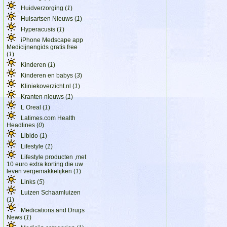
Huidverzorging (
1
)
Huisartsen Nieuws (
1
)
Hyperacusis (
1
)
iPhone Medscape app
Medicijnengids gratis free
(
1
)
Kinderen (
1
)
Kinderen en babys (
3
)
Kliniekoverzicht.nl (
1
)
Kranten nieuws (
1
)
L Oreal (
1
)
Latimes.com Health
Headlines (
0
)
Libido (
1
)
Lifestyle (
1
)
Lifestyle producten ,met
10 euro extra korting die uw
leven vergemakkelijken (
1
)
Links (
5
)
Luizen Schaamluizen
(
1
)
Medications and Drugs
News (
1
)