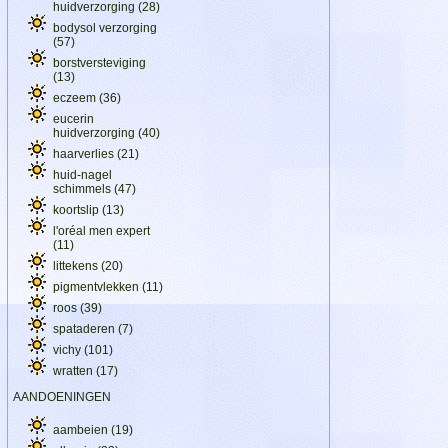
huidverzorging
(28)
bodysol verzorging
(57)
borstversteviging
(13)
eczeem
(36)
eucerin
huidverzorging
(40)
haarverlies
(21)
huid-nagel
schimmels
(47)
koortslip
(13)
l'oréal men expert
(11)
littekens
(20)
pigmentvlekken
(11)
roos
(39)
spataderen
(7)
vichy
(101)
wratten
(17)
AANDOENINGEN
aambeien
(19)