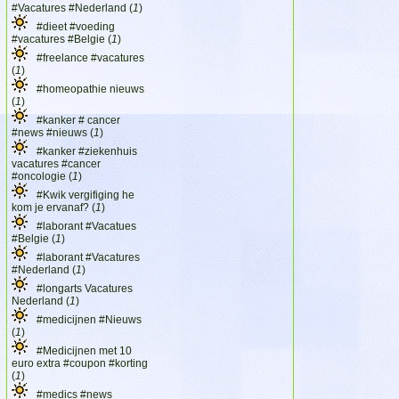
#Vacatures #Nederland (
1
)
#dieet #voeding
#vacatures #Belgie (
1
)
#freelance #vacatures
(
1
)
#homeopathie nieuws
(
1
)
#kanker # cancer
#news #nieuws (
1
)
#kanker #ziekenhuis
vacatures #cancer
#oncologie (
1
)
#Kwik vergifiging he
kom je ervanaf? (
1
)
#laborant #Vacatues
#Belgie (
1
)
#laborant #Vacatures
#Nederland (
1
)
#longarts Vacatures
Nederland (
1
)
#medicijnen #Nieuws
(
1
)
#Medicijnen met 10
euro extra #coupon #korting
(
1
)
#medics #news