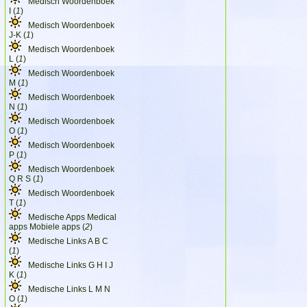
Medisch Woordenboek
I (
1
)
Medisch Woordenboek
J-K (
1
)
Medisch Woordenboek
L (
1
)
Medisch Woordenboek
M (
1
)
Medisch Woordenboek
N (
1
)
Medisch Woordenboek
O (
1
)
Medisch Woordenboek
P (
1
)
Medisch Woordenboek
Q R S (
1
)
Medisch Woordenboek
T (
1
)
Medische Apps Medical
apps Mobiele apps (
2
)
Medische Links A B C
(
1
)
Medische Links G H I J
K (
1
)
Medische Links L M N
O (
1
)