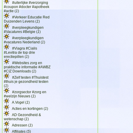
#uiterlijke #verzorging
#coupon #docter #apotheek
#actie (
1
)
#Verkeer Educatie Red
Duizenden Levens (
1
)
#verpleegkundigen
#Vacatures #Belgie (
1
)
#verpleegkundigen
#vacatures Nederland (
1
)
#Viagra #Cialis
#Levitra de top drie
erectiepillen (
1
)
#Websites zorg en
praktische informatie #AWBZ
#CIZ Downloads (
1
)
#Zelf testen #Thuistest
#thuis je gezondheid testen
(
1
)
#zorgsector #zorg en
#welzijn Nieuws (
1
)
A.Vogel (
1
)
Acties en kortingen (
1
)
AD Gezondheid &
wetenschap (
1
)
Adressen (
1
)
Affiliates (
5
)