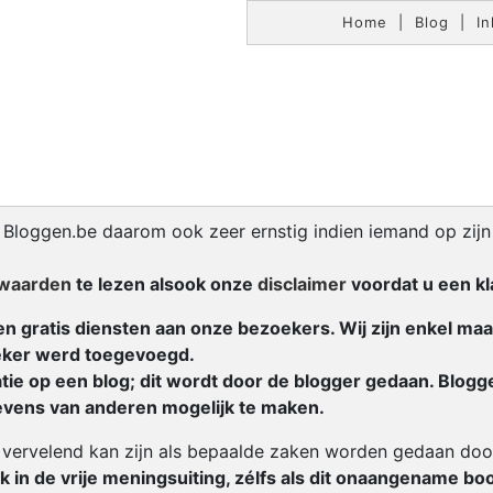
Home
|
Blog
|
In
ls Bloggen.be daarom ook zeer ernstig indien iemand op zij
waarden
te lezen alsook onze
disclaimer
voordat u een kla
ren gratis diensten aan onze bezoekers. Wij zijn enkel ma
oeker werd toegevoegd.
tie op een blog; dit wordt door de blogger gedaan. Blogg
evens van anderen mogelijk te maken.
n vervelend kan zijn als bepaalde zaken worden gedaan doo
k in de vrije meningsuiting, zélfs als dit onaangename b