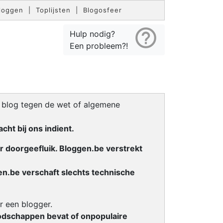
loggen
|
Toplijsten
|
Blogosfeer
help_outline
Hulp nodig?
Een probleem?!
n blog tegen de wet of algemene
cht bij ons indient.
ar doorgeefluik. Bloggen.be verstrekt
en.be verschaft slechts technische
r een blogger.
oodschappen bevat of onpopulaire