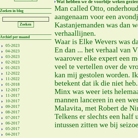
Wat hebben we de voorbije weken gezie
Man called Otto, onderhoud
Zoeken in blog
aangenaam voor een avondje
Kastanjemanden was dan wee
verhaallijnen.
Archief per maand
Waar is Elke Wevers was da
05-2023
En dan ... het verhaal van 
04-2023
03-2023
waarover elke expert een me
02-2023
veel te vertellen over de v
01-2023
12-2022
kan mij gestolen worden. Ik
11-2022
betekent dat ik die niet heb
01-2018
12-2017
Minx was weer iets helemaal
11-2017
mannen lanceren in een were
10-2017
09-2017
Malavita, met Robert de Nir
08-2017
Telkens er slechts een half 
07-2017
06-2017
intussen zitten we bij seizo
05-2017
04-2017