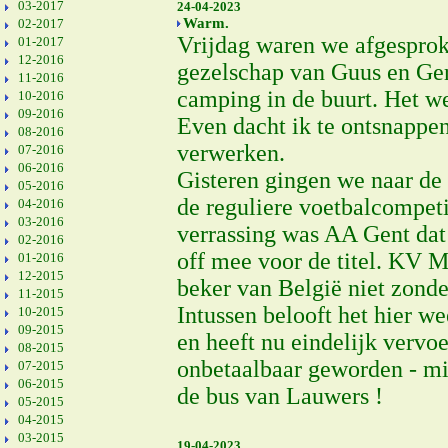
03-2017
24-04-2023
Warm.
02-2017
Vrijdag waren we afgesprok
01-2017
12-2016
gezelschap van Guus en Gerd
11-2016
camping in de buurt. Het w
10-2016
09-2016
Even dacht ik te ontsnappen
08-2016
verwerken.
07-2016
06-2016
Gisteren gingen we naar de 
05-2016
de reguliere voetbalcompet
04-2016
03-2016
verrassing was AA Gent dat 
02-2016
off mee voor de titel. KV 
01-2016
12-2015
beker van België niet zonde
11-2015
Intussen belooft het hier w
10-2015
09-2015
en heeft nu eindelijk vervo
08-2015
onbetaalbaar geworden - min
07-2015
06-2015
de bus van Lauwers !
05-2015
04-2015
03-2015
19-04-2023