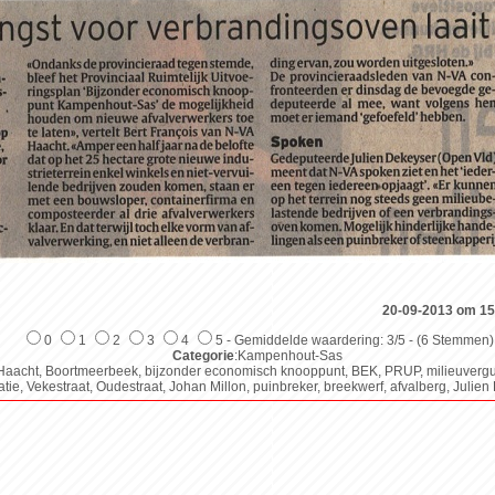
20-09-2013 om 15
0
1
2
3
4
5 - Gemiddelde waardering: 3/5 - (6 Stemmen)
Categorie
:Kampenhout-Sas
aacht, Boortmeerbeek, bijzonder economisch knooppunt, BEK, PRUP, milieuverg
tie, Vekestraat, Oudestraat, Johan Millon, puinbreker, breekwerf, afvalberg, Julie