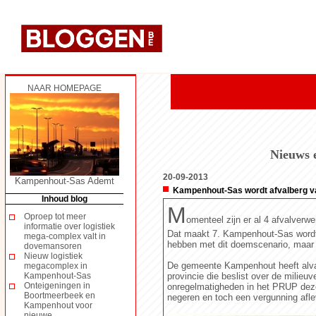
NAAR HOMEPAGE
Nieuws e
20-09-2013
Kampenhout-Sas Ademt
Kampenhout-Sas wordt afvalberg v
Inhoud blog
M
Oproep tot meer
omenteel zijn er al 4 afvalverw
informatie over logistiek
Dat maakt 7. Kampenhout-Sas wordt 
mega-complex valt in
hebben met dit doemscenario, maar ho
dovemansoren
Nieuw logistiek
De gemeente Kampenhout heeft alvast
megacomplex in
Kampenhout-Sas
provincie die beslist over de milieu
Onteigeningen in
onregelmatigheden in het PRUP deze 
Boortmeerbeek en
negeren en toch een vergunning afle
Kampenhout voor
nieuwe