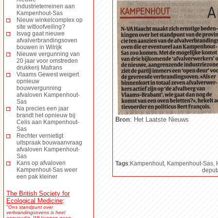
industrieterreinen aan
Kampenhout-Sas
Nieuw winkelcomplex op
site witloofveiling?
Isvag gaat nieuwe
afvalverbrandingsoven
bouwen in Wilrijk
Nieuwe vergunning van
20 jaar voor omstreden
drukkerij Mafrans
Vlaams Gewest weigert
opnieuw
bouwvergunning
afvaloven Kampenhout-
Sas
Na precies een jaar
brandt het opnieuw bij
Bron
: Het Laatste Nieuws
Celis aan Kampenhout-
Sas
Rechter vernietigt
uitspraak bouwaanvraag
afvaloven Kampenhout-
Sas
Kans op afvaloven
Tags
:Kampenhout, Kampenhout-Sas, H
Kampenhout-Sas weer
deputa
een pak kleiner
The British Society for
Ecological Medicine
:
"Ons standpunt over
verbrandingsovens is heel
eenvoudig. Wij kunnen geen