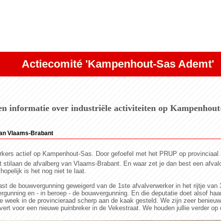
Actiecomité 'Kampenhout-Sas Ademt'
n informatie over industriële activiteiten op Kampenhou
an Vlaams-Brabant
erkers actief op Kampenhout-Sas. Door gefoefel met het PRUP op provinciaal n
stilaan de afvalberg van Vlaams-Brabant. En waar zet je dan best een afval
pelijk is het nog niet te laat.
 de bouwvergunning geweigerd van de 1ste afvalverwerker in het rijtje van 3
vergunning en - in beroep - de bouwvergunning. En die deputatie doet alsof haa
week in de provincieraad scherp aan de kaak gesteld. We zijn zeer benieuwd o
vert voor een nieuwe puinbreker in de Vekestraat. We houden jullie verder op 