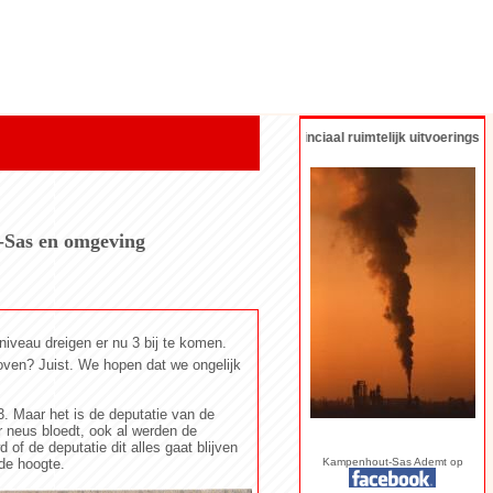
STAND AFVALOVEN: provinciaal ruimtelijk uitvoeringsplan dat a
t-Sas en omgeving
iveau dreigen er nu 3 bij te komen.
oven? Juist. We hopen dat we ongelijk
. Maar het is de deputatie van de
r neus bloedt, ook al werden de
f de deputatie dit alles gaat blijven
de hoogte.
Kampenhout-Sas Ademt op