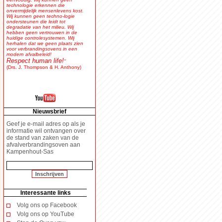
technologie erkennen die
onvermijdelijk mensenlevens kost.
Wij kunnen geen techno-logie
ondersteunen die leidt tot
degradatie van het milieu. Wij
hebben geen vertrouwen in de
huidige controlesystemen. Wij
herhalen dat we geen plaats zien
voor verbrandingsovens in een
modern afvalbeleid!
Respect human life!
"
(Drs. J. Thompson & H. Anthony)
Nieuwsbrief
Geef je e-mail adres op als je
informatie wil ontvangen over
de stand van zaken van de
afvalverbrandingsoven aan
Kampenhout-Sas
Interessante links
Volg ons op Facebook
Volg ons op YouTube