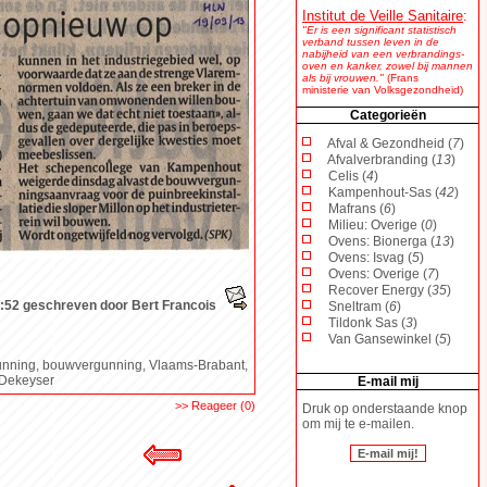
Institut de Veille Sanitaire
:
"Er is een significant statistisch
verband tussen leven in de
nabijheid van een verbrandings-
oven en kanker, zowel bij mannen
als bij vrouwen."
(Frans
ministerie van Volksgezondheid)
Categorieën
Afval & Gezondheid (
7
)
Afvalverbranding (
13
)
Celis (
4
)
Kampenhout-Sas (
42
)
Mafrans (
6
)
Milieu: Overige (
0
)
Ovens: Bionerga (
13
)
Ovens: Isvag (
5
)
Ovens: Overige (
7
)
Recover Energy (
35
)
:52 geschreven door Bert Francois
Sneltram (
6
)
Tildonk Sas (
3
)
Van Gansewinkel (
5
)
unning, bouwvergunning, Vlaams-Brabant,
n Dekeyser
E-mail mij
>> Reageer (0)
Druk op onderstaande knop
om mij te e-mailen.