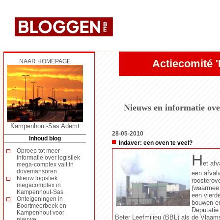
Actiecomité 
NAAR HOMEPAGE
Nieuws en informatie ove
Kampenhout-Sas Ademt
28-05-2010
Inhoud blog
Indaver: een oven te veel?
Oproep tot meer
H
informatie over logistiek
et afv
mega-complex valt in
dovemansoren
een afval
Nieuw logistiek
roosterov
megacomplex in
(waarmee h
Kampenhout-Sas
een vierd
Onteigeningen in
bouwen en
Boortmeerbeek en
Deputatie
Kampenhout voor
Beter Leefmilieu (BBL) als de Vlaa
nieuwe