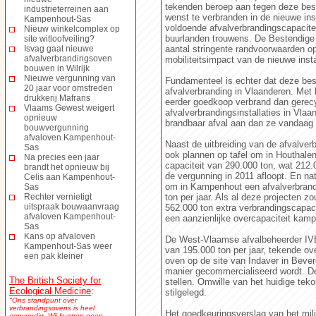
tekenden beroep aan tegen deze besli
industrieterreinen aan
wenst te verbranden in de nieuwe inst
Kampenhout-Sas
voldoende afvalverbrandingscapacitei
Nieuw winkelcomplex op
buurlanden trouwens. De Bestendige
site witloofveiling?
Isvag gaat nieuwe
aantal stringente randvoorwaarden o
afvalverbrandingsoven
mobiliteitsimpact van de nieuwe insta
bouwen in Wilrijk
Nieuwe vergunning van
Fundamenteel is echter dat deze besl
20 jaar voor omstreden
afvalverbranding in Vlaanderen. Met 
drukkerij Mafrans
eerder goedkoop verbrand dan gerecy
Vlaams Gewest weigert
afvalverbrandingsinstallaties in Vla
opnieuw
brandbaar afval aan dan ze vandaag 
bouwvergunning
afvaloven Kampenhout-
Naast de uitbreiding van de afvalver
Sas
ook plannen op tafel om in Houthale
Na precies een jaar
capaciteit van 290.000 ton, wat 212.
brandt het opnieuw bij
de vergunning in 2011 afloopt. En nat
Celis aan Kampenhout-
om in Kampenhout een afvalverbrand
Sas
Rechter vernietigt
ton per jaar. Als al deze projecten z
uitspraak bouwaanvraag
562.000 ton extra verbrandingscapacit
afvaloven Kampenhout-
een aanzienlijke overcapaciteit kamp
Sas
Kans op afvaloven
De West-Vlaamse afvalbeheerder IVB
Kampenhout-Sas weer
van 195.000 ton per jaar, tekende o
een pak kleiner
oven op de site van Indaver in Beve
manier gecommercialiseerd wordt. De 
The British Society for
stellen. Omwille van het huidige teko
Ecological Medicine
:
stilgelegd.
"Ons standpunt over
verbrandingsovens is heel
Het goedkeuringsverslag van het mili
eenvoudig. Wij kunnen geen