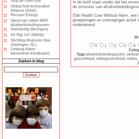
Stop de Oven vzw
In de brief staat verder dat het onv
Global Anti-Incineration
de emissies van afvalverbrandingsov
Alliance (GAIA)
Recover Energy
Ook Health Care Without Harm, een i
groeperingen en verenigingen actief 
Stand van zaken MER
ondertekend.
afvalverbrandingsoven
Ovenbodig (Beringen)
De Pijp Uit ! (Wilrijk)
26
Stichting Afvaloven Nee
(Harlingen, NL)
0
1
2
3
4
Limburg Adem-
Categ
benemend (Houthalen)
Tags
:afvalverbrandingsoven, verbran
gezondheid, volksgezondheid, milieu, 
Zoeken in blog