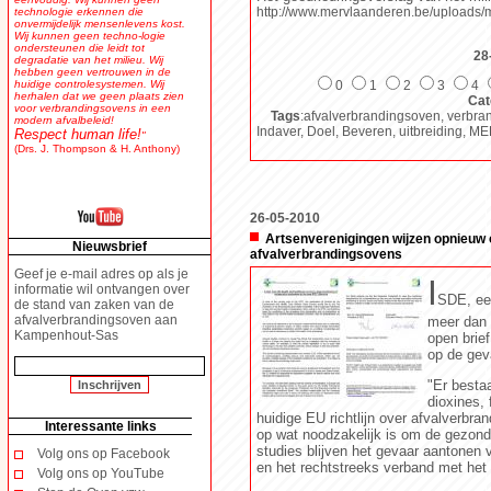
http://www.mervlaanderen.be/uploads/
technologie erkennen die
onvermijdelijk mensenlevens kost.
Wij kunnen geen techno-logie
ondersteunen die leidt tot
28
degradatie van het milieu. Wij
hebben geen vertrouwen in de
huidige controlesystemen. Wij
0
1
2
3
4
herhalen dat we geen plaats zien
Cat
voor verbrandingsovens in een
Tags
:afvalverbrandingsoven, verbran
modern afvalbeleid!
Indaver, Doel, Beveren, uitbreiding, M
Respect human life!
"
(Drs. J. Thompson & H. Anthony)
26-05-2010
Artsenverenigingen wijzen opnieuw 
Nieuwsbrief
afvalverbrandingsovens
Geef je e-mail adres op als je
I
informatie wil ontvangen over
SDE, een
de stand van zaken van de
afvalverbrandingsoven aan
meer dan 
Kampenhout-Sas
open brie
op de gev
"Er besta
dioxines,
huidige EU richtlijn over afvalverbra
Interessante links
op wat noodzakelijk is om de gezon
studies blijven het gevaar aantonen
Volg ons op Facebook
en het rechtstreeks verband met het 
Volg ons op YouTube