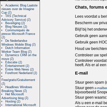
Academic Blog Laatste
Chats, forums 
nieuws over de Imagine
1
Cup (
)
TAS (Technical
Lees voordat u beri
1
Advisory Service) (
)
Bescherm uw privac
Beveiliging (
1
)
Blog Nieuws (
1
)
Blijf bij het onderw
Communiqués de
presse Microsoft France
Gebruik geen aans
1
(
)
De Nederlandse
Gebruik geen HOOF
1
Windows Mobile Blog (
)
Dutch Information
Houd uw berichten 
1
Worker Team Blog (
)
Controleer uw spel
Dynamics CRM on the
1
move (
)
Controleer voordat
Educatie (
1
)
heeft. Als er al e
Entertainment (
1
)
Entire Web News (
1
)
E-mail
Forefront Nederland (
1
)
Free/gratis/Gratuitement
Stuur geen spam (d
1
(
)
Headlines Windows
Stuur geen
e-mailbe
1
Breaking News (
)
bijvoorbeeld Snop
Het Microsoft
Stuur geen waarsch
1
Advertising blog (
)
Hosting (
1
)
Als u een e-mail b
International Microsoft