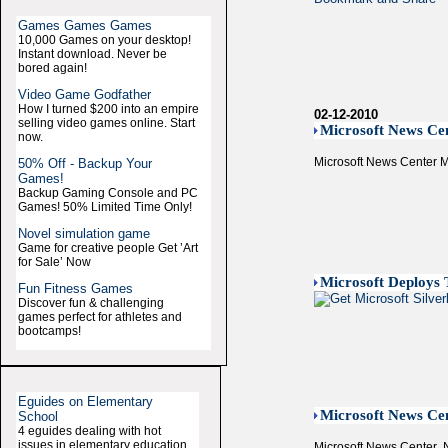
Games Games Games
10,000 Games on your desktop!
Instant download. Never be
bored again!
Video Game Godfather
How I turned $200 into an empire
02-12-2010
selling video games online. Start
Microsoft News Cen
now.
Microsoft News Center Mi
50% Off - Backup Your
Games!
Backup Gaming Console and PC
Games! 50% Limited Time Only!
Novel simulation game
Game for creative people Get ’Art
for Sale’ Now
Microsoft Deploys 
Fun Fitness Games
Discover fun & challenging
games perfect for athletes and
bootcamps!
Eguides on Elementary
Microsoft News Ce
School
4 eguides dealing with hot
issues in elementary education
Microsoft News Center  