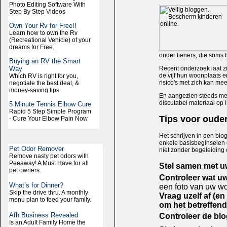
Photo Editing Software With
Step By Step Videos
Own Your Rv for Free!!
Learn how to own the Rv
(Recreational Vehicle) of your
dreams for Free.
onder tieners, die soms
Buying an RV the Smart
Way
Recent onderzoek laat zi
de vijf hun woonplaats e
Which RV is right for you,
risico's met zich kan me
negotiate the best deal, &
money-saving tips.
En aangezien steeds meer
discutabel materiaal op 
5 Minute Tennis Elbow Cure
Rapid 5 Step Simple Program
Tips voor oude
- Cure Your Elbow Pain Now
Het schrijven in een blo
enkele basisbeginselen o
Pet Odor Remover
niet zonder begeleiding 
Remove nasty pet odors with
Peeaway! A Must Have for all
Stel samen met u
pet owners.
Controleer wat uw
What’s for Dinner?
een foto van uw wo
Skip the drive thru. A monthly
Vraag uzelf af (e
menu plan to feed your family.
om het betreffend
Afh Business Revealed
Controleer de blo
Is an Adult Family Home the