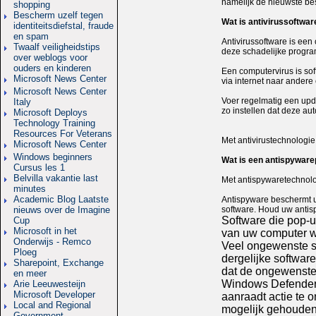
namelijk de nieuwste bes
shopping
Bescherm uzelf tegen
Wat is antivirussoftwar
identiteitsdiefstal, fraude
en spam
Antivirussoftware is ee
Twaalf veiligheidstips
deze schadelijke program
over weblogs voor
ouders en kinderen
Een computervirus is sof
Microsoft News Center
via internet naar andere
Microsoft News Center
Voer regelmatig een upd
Italy
zo instellen dat deze au
Microsoft Deploys
Technology Training
Resources For Veterans
Met antivirustechnologi
Microsoft News Center
Windows beginners
Wat is een antispywa
Cursus les 1
Belvilla vakantie last
Met antispywaretechnolo
minutes
Academic Blog Laatste
Antispyware beschermt u
nieuws over de Imagine
software. Houd uw antis
Software die pop-u
Cup
Microsoft in het
van uw computer wi
Onderwijs - Remco
Veel ongewenste so
Ploeg
dergelijke softwar
Sharepoint, Exchange
dat de ongewenste 
en meer
Windows Defender 
Arie Leeuwesteijn
Microsoft Developer
aanraadt actie te
Local and Regional
mogelijk gehouden
Government