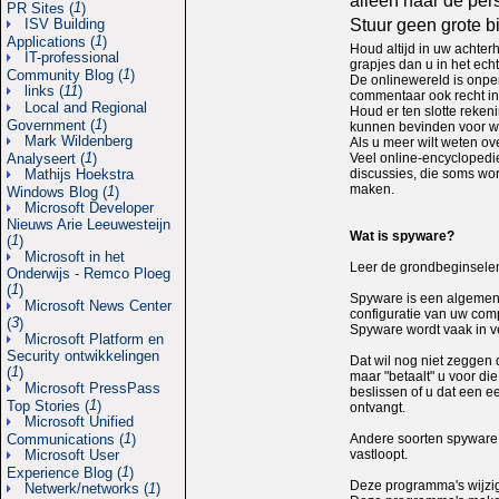
alleen naar de per
1
PR Sites (
)
Stuur geen grote b
ISV Building
1
Applications (
)
Houd altijd in uw achte
IT-professional
grapjes dan u in het echt
1
Community Blog (
)
De onlinewereld is onper
links (
11
)
commentaar ook recht in 
Local and Regional
Houd er ten slotte reken
1
Government (
)
kunnen bevinden voor wi
Mark Wildenberg
Als u meer wilt weten ove
1
Veel online-encyclopedi
Analyseert (
)
discussies, die soms word
Mathijs Hoekstra
maken.
1
Windows Blog (
)
Microsoft Developer
Nieuws Arie Leeuwesteijn
Wat is spyware?
1
(
)
Microsoft in het
Leer de grondbeginsele
Onderwijs - Remco Ploeg
1
(
)
Spyware is een algemene
Microsoft News Center
configuratie van uw com
3
(
)
Spyware wordt vaak in ve
Microsoft Platform en
Security ontwikkelingen
Dat wil nog niet zeggen d
1
(
)
maar "betaalt" u voor di
Microsoft PressPass
beslissen of u dat een e
1
Top Stories (
)
ontvangt.
Microsoft Unified
1
Andere soorten spyware 
Communications (
)
vastloopt.
Microsoft User
1
Experience Blog (
)
Deze programma's wijzige
Netwerk/networks (
1
)