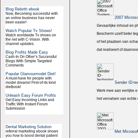
Blog Rebirth ebook
Now, Becoming successful with
2007 Microso
an online business has never
been easier!
Gevaarlijke inhoud en ph
Watch Popular Tv Shows!
Bescherm uzelf beter teg
Watch worldwide Tv shows on
the net with C-Vision. With
of het plaatsen van scha
channel updates.
dat realiseert of daarvo
Blog Profits Made Easy
Cash-In On Other’s Successful
Blogs With Simple Targeted
Comments
Popular Glamourmodel Diet!
A must-have for people with
Sender ID-te
model dreams! First-of-its kind
dietbook!
Werk mee aan eerlijke e
Unleash Easy Forum Profits
het vervalsen van echte 
Get Easy Incoming Links and
Traffic With Instant Forum
Submission
Dental Marketing Solution
referral marketing ebook shows
Met Microsof
you how to boost dental patient