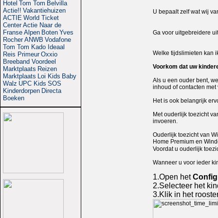
Hotel
Tom Tom
Belvilla
Actie!!
Vakantiehuizen
U bepaalt zelf wat wij va
ACTIE
World Ticket
Center
Actie
Naar de
Franse Alpen
Boten
Yves
Ga voor uitgebreidere ui
Rocher
ANWB
Vodafone
Tom Tom
Kado Ideaal
Welke tijdslimieten kan i
Reis Primeur
Oxxio
Breeband Voordeel
Voorkom dat uw kinderen
Marktplaats
Reizen
Marktplaats
Loi Kids
Baby
Als u een ouder bent, w
Walz
UPC Kids
SOS
inhoud of contacten met
Kinderdorpen
Directa
Boeken
Het is ook belangrijk er
Met ouderlijk toezicht v
invoeren.
Ouderlijk toezicht van 
Home Premium en Windo
Voordat u ouderlijk toez
Wanneer u voor ieder kin
1.
Open het
Config
2.
Selecteer het kin
3.
Klik in het roost