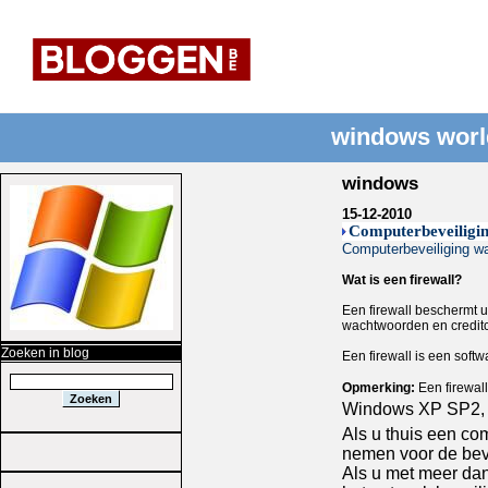
windows worl
windows
15-12-2010
Computerbeveiligin
Computerbeveiliging w
Wat is een firewall?
Een firewall beschermt u
wachtwoorden en creditc
Zoeken in blog
Een firewall is een soft
Opmerking:
Een firewall
Windows XP SP2, W
Als u thuis een com
nemen voor de bev
Als u met meer dan