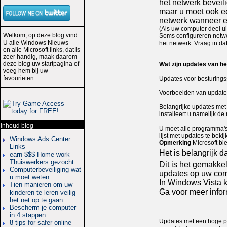
het netwerk beveil
maar u moet ook ee
netwerk wanneer e
(Als uw computer deel ui
Welkom, op deze blog vind
Soms configureren netwe
U alle Windows Nieuws
het netwerk. Vraag in da
en alle Microsoft links, dat is
zeer handig, maak daarom
deze blog uw startpagina of
Wat zijn updates van h
voeg hem bij uw
favourieten.
Updates voor besturing
Voorbeelden van updates
Belangrijke updates met 
installeert u namelijk de
Inhoud blog
U moet alle programma's 
lijst met updates te beki
Windows Ads Center
Opmerking
Microsoft bi
Links
Het is belangrijk d
earn $$$ Home work
Thuiswerkers gezocht
Dit is het gemakkel
Computerbeveiliging wat
updates op uw com
u moet weten
In Windows Vista k
Tien manieren om uw
Ga voor meer info
kinderen te leren veilig
het net op te gaan
Bescherm je computer
in 4 stappen
Updates met een hoge pri
8 tips for safer online