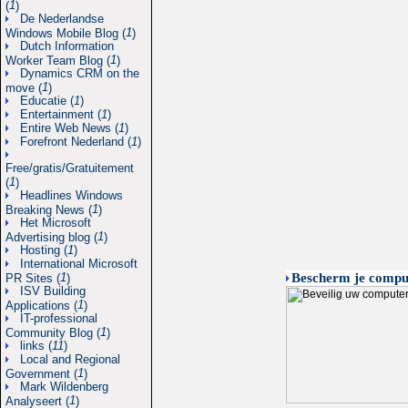
1
(
)
De Nederlandse
1
Windows Mobile Blog (
)
Dutch Information
1
Worker Team Blog (
)
Dynamics CRM on the
1
move (
)
Educatie (
1
)
Entertainment (
1
)
Entire Web News (
1
)
Forefront Nederland (
1
)
Free/gratis/Gratuitement
1
(
)
Headlines Windows
1
Breaking News (
)
Het Microsoft
1
Advertising blog (
)
Hosting (
1
)
International Microsoft
1
Bescherm je comput
PR Sites (
)
ISV Building
1
Applications (
)
IT-professional
1
Community Blog (
)
links (
11
)
Local and Regional
1
Government (
)
Mark Wildenberg
1
Analyseert (
)