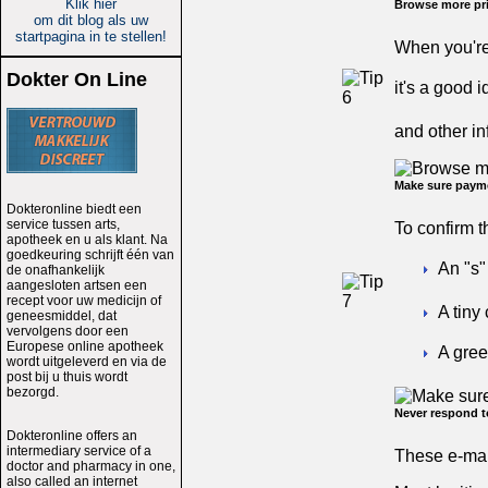
Klik hier
Browse more pri
om dit blog als uw
startpagina in te stellen!
When you're 
Dokter On Line
it's a good 
and other in
Make sure payme
Dokteronline biedt een
service tussen arts,
To confirm t
apotheek en u als klant. Na
goedkeuring schrijft één van
An "s"
de onafhankelijk
aangesloten artsen een
recept voor uw medicijn of
A tiny
geneesmiddel, dat
vervolgens door een
Europese online apotheek
A gree
wordt uitgeleverd en via de
post bij u thuis wordt
bezorgd.
Never respond t
Dokteronline offers an
intermediary service of a
These e-mai
doctor and pharmacy in one,
also called an internet