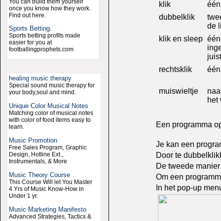
You can build them yourself
klik
één
once you know how they work.
Find out here.
dubbelklik
twe
de 
Sports Betting.
Sports betting profits made
klik en sleep
één
easier for you at
ing
footballingprophets.com
juis
rechtsklik
één
healing music therapy
Special sound music therapy for
muiswieltje
naa
your body,soul and mind.
het 
Unique Color Musical Notes
Matching color of musical notes
with color of food items easy to
Een programma op
learn.
Music Promotion
Je kan een progra
Free Sales Program, Graphic
Design, Hotline Ext.,
Door te dubbelklik
Instrumentals, & More
De tweede manier i
Music Theory Course
Om een programma t
This Course Will let You Master
In het pop-up menu
4 Yrs of Music Know-How in
Under 1 yr.
Music Marketing Manifesto
Advanced Strategies, Tactics &