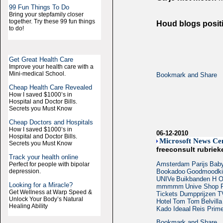
99 Fun Things To Do
Bring your stepfamily closer
together. Try these 99 fun things
Houd blogs positi
to do!
Get Great Health Care
Improve your health care with a
Mini-medical School.
Cheap Health Care Revealed
How I saved $1000’s in
Hospital and Doctor Bills.
Secrets you Must Know
Cheap Doctors and Hospitals
How I saved $1000’s in
06-12-2010
Hospital and Doctor Bills.
Microsoft News Ce
Secrets you Must Know
freeconsult rubriek
Track your health online
Amsterdam Parijs
Bab
Perfect for people with bipolar
depression.
Bookadoo
Goodmoodki
UNIVe
Buikbanden
H O
Looking for a Miracle?
mmmmm
Unive
Shop F
Get Wellness at Warp Speed &
Tickets Dumpprijzen
T
Unlock Your Body’s Natural
Hotel
Tom Tom
Belvilla
Healing Ability
Kado Ideaal
Reis Prim