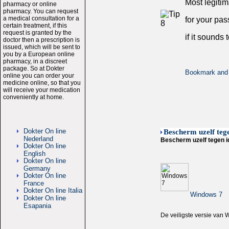
Most legiti
pharmacy or online
pharmacy. You can request
a medical consultation for a
for your pa
certain treatment, if this
request is granted by the
if it sounds 
doctor then a prescription is
issued, which will be sent to
you by a European online
pharmacy, in a discreet
package. So at Dokter
online you can order your
medicine online, so that you
will receive your medication
conveniently at home.
Dokter On line
Bescherm uzelf tege
Nederland
Bescherm uzelf tegen id
Dokter On line
English
Dokter On line
Germany
Dokter On line
France
Dokter On line Italia
Windows 7
Dokter On line
Esapania
De veiligste versie van 