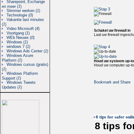
Sharepoint, Exchange
1
en meer (
)
Slimmer werken (
1
)
Technologie (
0
)
Vakantie last minutes
1
(
)
Video Microsoft (
4
)
Schakel uw firewall in
Voortgang (
1
)
Laat uw firewall ingesc
WEb Nieuws (
0
)
Windows (
1
)
windows 7 (
1
)
Windows Ads Center (
1
)
Windows Azure
1
Platform (
)
Houd uw systeem up-to
Windows cursus (gratis)
Houd uw computer up-to-
1
(
)
Windows Platform
1
Support (
)
Windows Tweets
1
Updates (
)
8 tips for safer onl
8 tips f