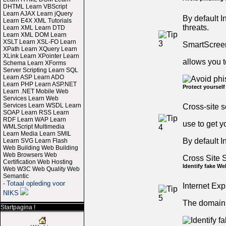
DHTML Learn VBScript
Learn AJAX Learn jQuery
By default I
Learn E4X XML Tutorials
threats.
Learn XML Learn DTD
Learn XML DOM Learn
XSLT Learn XSL-FO Learn
SmartScreen 
XPath Learn XQuery Learn
XLink Learn XPointer Learn
allows you t
Schema Learn XForms
Server Scripting Learn SQL
Learn ASP Learn ADO
Learn PHP Learn ASP.NET
Protect yoursel
Learn .NET Mobile Web
Services Learn Web
Services Learn WSDL Learn
Cross-site s
SOAP Learn RSS Learn
RDF Learn WAP Learn
use to get y
WMLScript Multimedia
Learn Media Learn SMIL
By default I
Learn SVG Learn Flash
Web Building Web Building
Web Browsers Web
Cross Site S
Certification Web Hosting
Identify fake W
Web W3C Web Quality Web
Semantic
Totaal opleding voor
-
Internet Exp
NIKS
The domain n
Startpagina !