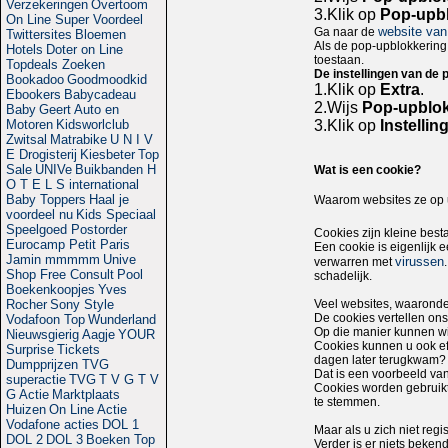
Verzekeringen
Overtoom
3.
Klik op
Pop-upbl
On Line Super Voordeel
website van 
Ga naar de
Twittersites
Bloemen
Als de pop-upblokkering v
Hotels
Doter on Line
toestaan.
Topdeals Zoeken
De instellingen van de 
Bookadoo
Goodmoodkid
1.
Klik op
Extra
.
Ebookers
Babycadeau
2.
Wijs
Pop-upblok
Baby
Geert
Auto en
3.
Klik op
Instelli
Motoren
Kidsworlclub
Zwitsal
Matrabike
U N I V
E
Drogisterij
Kiesbeter
Top
Sale
UNIVe
Buikbanden
H
Wat is een cookie?
O T E L S international
Baby Toppers
Haal je
Waarom websites ze op uw
voordeel nu
Kids Speciaal
Speelgoed Postorder
Cookies zijn kleine bes
Eurocamp Petit Paris
Een cookie is eigenlijk e
Jamin mmmmm
Unive
virussen
verwarren met
Shop Free Consult
Pool
schadelijk.
Boekenkoopjes
Yves
Veel websites, waaronde
Rocher
Sony Style
De cookies vertellen ons
Vodafoon Top
Wunderland
Op die manier kunnen wij
Nieuwsgierig Aagje
YOUR
Cookies kunnen u ook eff
Surprise
Tickets
dagen later terugkwam?
Dumpprijzen
TVG
Dat is een voorbeeld va
superactie
TVG
T V G
T V
Cookies worden gebruikt
G Actie
Marktplaats
te stemmen.
Huizen
On Line Actie
Vodafone acties
DOL 1
Maar als u zich niet regi
DOL 2
DOL 3
Boeken Top
Verder is er niets bekend