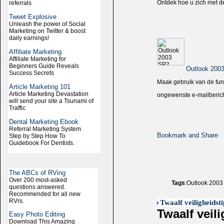
Ontdek hoe u zich met d
referrals
Tweet Explosive
Unleash the power of Social
Marketing on Twitter & boost
daily earnings!
Affiliate Marketing
Affiliate Marketing for
Beginners Guide Reveals
Outlook 200
Success Secrets
Maak gebruik van de func
Article Marketing 101
Article Marketing Devastation
ongewenste e-mailberich
will send your site a Tsunami of
Traffic
Dental Marketing Ebook
Referral Marketing System
Step by Step How To
Guidebook For Dentists.
The ABCs of RVing
Over 200 most-asked
Tags
:Outlook 2003 
questions answered.
Recommended for all new
RVrs.
Twaalf veiligheidst
Twaalf veil
Easy Photo Editing
Download This Amazing