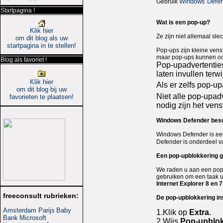
Windows Defen
Gebruik
Startpagina !
Wat is een pop-up?
Klik hier
Ze zijn niet allemaal sl
om dit blog als uw
startpagina in te stellen!
Pop-ups zijn kleine vens
maar pop-ups kunnen ook 
Blog als favoriet !
Pop-upadvertentie
laten invullen terwij
Klik hier
Als er zelfs pop-u
om dit blog bij uw
Niet alle pop-upad
favorieten te plaatsen!
nodig zijn het vens
Windows Defender besc
Windows Defender is ee
Defender is onderdeel 
Een pop-upblokkering 
We raden u aan een pop-u
gebruiken om een taak ui
Internet Explorer 8 en 
freeconsult rubrieken:
De pop-upblokkering in
Amsterdam Parijs
Baby
1.
Klik op
Extra
.
Bank
Microsoft
2.
Wijs
Pop-upblok