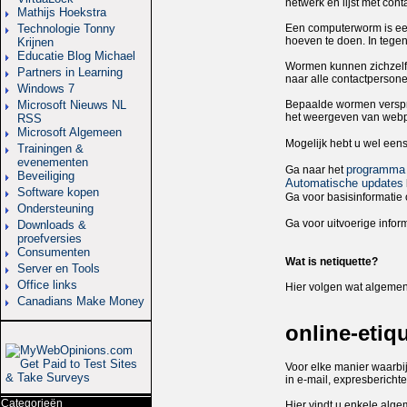
netwerk en lijst met con
Mathijs Hoekstra
Technologie Tonny
Een computerworm is een
hoeven te doen. In tegen
Krijnen
Educatie Blog Michael
Wormen kunnen zichzelf 
Partners in Learning
naar alle contactperson
Windows 7
Microsoft Nieuws NL
Bepaalde wormen verspre
het weergeven van webp
RSS
Microsoft Algemeen
Mogelijk hebt u wel ee
Trainingen &
evenementen
programma 
Ga naar het
Beveiliging
Automatische updates
Software kopen
Ga voor basisinformati
Ondersteuning
Ga voor uitvoerige infor
Downloads &
proefversies
Consumenten
Wat is netiquette?
Server en Tools
Office links
Hier volgen wat algemen
Canadians Make Money
online-etiq
Voor elke manier waarbi
in e-mail, expresberich
Categorieën
Hier vindt u enkele alg