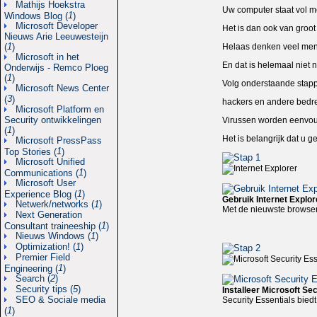
Mathijs Hoekstra
Uw computer staat vol me
1
Windows Blog (
)
Microsoft Developer
Het is dan ook van groo
Nieuws Arie Leeuwesteijn
1
(
)
Helaas denken veel mens
Microsoft in het
En dat is helemaal niet 
Onderwijs - Remco Ploeg
1
(
)
Volg onderstaande stapp
Microsoft News Center
3
(
)
hackers en andere bedre
Microsoft Platform en
Security ontwikkelingen
Virussen worden eenvoudi
1
(
)
Het is belangrijk dat u g
Microsoft PressPass
1
Top Stories (
)
Microsoft Unified
1
Communications (
)
Microsoft User
1
Experience Blog (
)
Gebruik Internet Explor
Netwerk/networks (
1
)
Met de nieuwste browser v
Next Generation
1
Consultant traineeship (
)
Nieuws Windows (
1
)
Optimization! (
1
)
Premier Field
1
Engineering (
)
Search (
2
)
Security tips (
5
)
Installeer Microsoft Se
SEO & Sociale media
Security Essentials bied
1
(
)