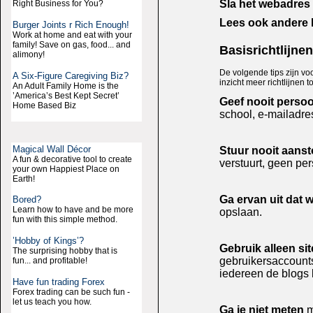
Sla het webadres
Right Business for You?
Lees ook andere 
Burger Joints r Rich Enough!
Work at home and eat with your
family! Save on gas, food... and
Basisrichtlijne
alimony!
De volgende tips zijn vo
A Six-Figure Caregiving Biz?
inzicht meer richtlijnen
An Adult Family Home is the
’America’s Best Kept Secret’
Geef nooit persoo
Home Based Biz
school, e-mailadre
Magical Wall Décor
Stuur nooit aans
A fun & decorative tool to create
verstuurt, geen per
your own Happiest Place on
Earth!
Ga ervan uit dat w
Bored?
Learn how to have and be more
opslaan.
fun with this simple method.
’Hobby of Kings’?
Gebruik alleen si
The surprising hobby that is
gebruikersaccount
fun... and profitable!
iedereen de blogs 
Have fun trading Forex
Forex trading can be such fun -
let us teach you how.
Ga je niet meten
m