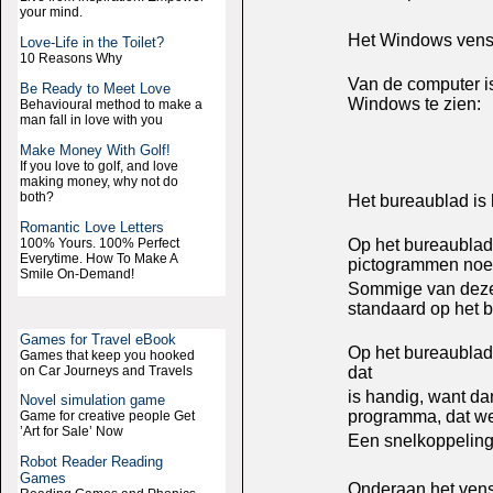
your mind.
Het Windows vens
Love-Life in the Toilet?
10 Reasons Why
Van de computer is
Be Ready to Meet Love
Windows te zien:
Behavioural method to make a
man fall in love with you
Make Money With Golf!
If you love to golf, and love
making money, why not do
both?
Het bureaublad is
Romantic Love Letters
100% Yours. 100% Perfect
Op het bureaublad 
Everytime. How To Make A
pictogrammen no
Smile On-Demand!
Sommige van deze
standaard op het 
Games for Travel eBook
Op het bureaublad
Games that keep you hooked
on Car Journeys and Travels
dat
is handig, want da
Novel simulation game
programma, dat w
Game for creative people Get
’Art for Sale’ Now
Een snelkoppeling
Robot Reader Reading
Games
Onderaan het vens