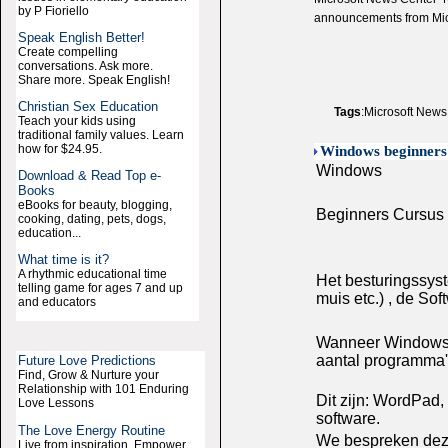
by P Fioriello
announcements from Mic
Speak English Better!
Create compelling
conversations. Ask more.
Share more. Speak English!
Christian Sex Education
Tags
:Microsoft News
Teach your kids using
traditional family values. Learn
how for $24.95.
Windows beginners 
Windows
Download & Read Top e-
Books
eBooks for beauty, blogging,
Beginners Cursus
cooking, dating, pets, dogs,
education...
What time is it?
A rhythmic educational time
Het besturingssyst
telling game for ages 7 and up
muis etc.) , de Sof
and educators
Wanneer Windows X
aantal programma'
Future Love Predictions
Find, Grow & Nurture your
Relationship with 101 Enduring
Dit zijn: WordPad,
Love Lessons
software.
The Love Energy Routine
We bespreken deze 
Live from inspiration. Empower