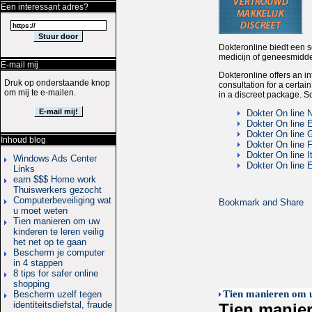
Een interessant adres?
Dokteronline biedt een s
medicijn of geneesmiddel
E-mail mij
Dokteronline offers an i
Druk op onderstaande knop
consultation for a certai
om mij te e-mailen.
in a discreet package. S
Dokter On line 
Dokter On line 
Dokter On line
Inhoud blog
Dokter On line 
Dokter On line It
Windows Ads Center
Dokter On line 
Links
earn $$$ Home work
Thuiswerkers gezocht
Computerbeveiliging wat
u moet weten
Tien manieren om uw
kinderen te leren veilig
het net op te gaan
Bescherm je computer
in 4 stappen
8 tips for safer online
shopping
Tien manieren om uw
Bescherm uzelf tegen
identiteitsdiefstal, fraude
Tien manier