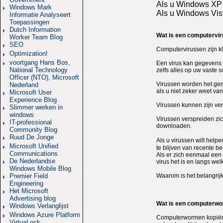
Als u Windows XP 
Windows Mark
Als u Windows Vis
Informatie Analyseert
Toepassingen
Dutch Information
Wat is een computervi
Worker Team Blog
SEO
Computervirussen zijn k
Optimization!
voortgang Hans Bos,
Een virus kan gegevens 
National Technology
zelfs alles op uw vaste s
Officer (NTO), Microsoft
Virussen worden het gema
Nederland
als u niet zeker weet van
Microsoft User
Experience Blog
Virussen kunnen zijn ve
Slimmer werken in
windows
Virussen verspreiden zic
IT-professional
downloaden.
Community Blog
Ruud De Jonge
Als u virussen wilt help
Microsoft Unified
te blijven van recente 
Communications
Als er zich eenmaal een 
De Nederlandse
virus het is en langs w
Windows Mobile Blog
Premier Field
Waarom is het belangrijk
Engineering
Het Microsoft
Advertising blog
Wat is een computerw
Windows Verlanglijst
Windows Azure Platform
Computerwormen kopiëren 
VirtuaLock