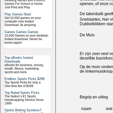
Reading Games and Phonics
openen, of onze co
Games For School or Home
Just Print and Play
De takenbalk geef
Play Games Now!
Get 10,000 games on your
Snelstarten, hier 
computer now Instant
Dubbelklikken sta
Download. Its amazing
Games Games Games
De Muis
10,000 Games on your desktop!
Instant download. Never be
bored again!
Er zijn zeer veel 
Top eBooks Instant
dezelfde basisfunct
Downloads
eBooks for business, money,
Op de muis vinden 
health, fitness, marketing,
de linkermuisknop,
sports and more
Endless Sports Picks $299
Top Sports Picks for only a
One-time fee of $299
Top Rated Sports Picks
The Nation’s #1 Sports
Begrip en uitleg
Handicapping Service Since
1989
naam
wat
Sports Betting Systems?