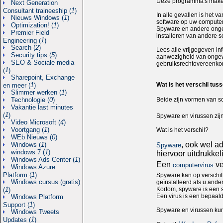
Deze programma's maken h
Next Generation
1
Consultant traineeship (
)
In alle gevallen is het 
Nieuws Windows (
1
)
software op uw computer 
Optimization! (
1
)
Spyware en andere ongew
Premier Field
installeren van andere s
1
Engineering (
)
Search (
2
)
Lees alle vrijgegeven in
Security tips (
5
)
aanwezigheid van ongewe
SEO & Sociale media
gebruiksrechtovereenkom
1
(
)
Sharepoint, Exchange
Wat is het verschil tus
1
en meer (
)
Slimmer werken (
1
)
Beide zijn vormen van sc
Technologie (
0
)
Vakantie last minutes
1
(
)
Spyware en virussen zij
Video Microsoft (
4
)
Voortgang (
1
)
Wat is het verschil?
WEb Nieuws (
0
)
, ook wel a
Windows (
1
)
Spyware
windows 7 (
1
)
hiervoor uitdrukke
Windows Ads Center (
1
)
Een
ve
computervirus
Windows Azure
1
Platform (
)
Spyware kan op verschil
Windows cursus (gratis)
geïnstalleerd als u ander
Kortom, spyware is een 
1
(
)
Een virus is een bepaald
Windows Platform
1
Support (
)
Spyware en virussen kun
Windows Tweets
1
Updates (
)