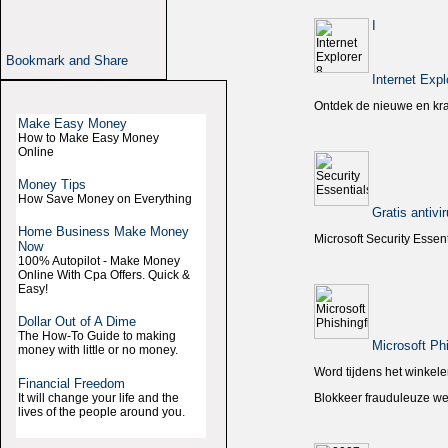
I
Internet Expl
Ontdek de nieuwe en kra
Make Easy Money
How to Make Easy Money
Online
Money Tips
How Save Money on Everything
Gratis antivi
Home Business Make Money
Microsoft Security Essen
Now
100% Autopilot - Make Money
Online With Cpa Offers. Quick &
Easy!
Dollar Out of A Dime
The How-To Guide to making
Microsoft Phi
money with little or no money.
Word tijdens het winkelen 
Financial Freedom
It will change your life and the
Blokkeer frauduleuze we
lives of the people around you.