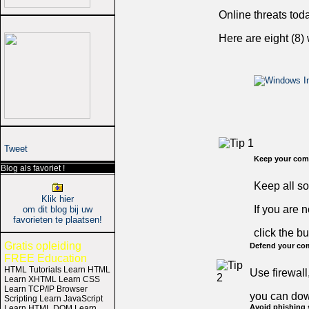
Online threats tod
Here are eight (8)
Tweet
Keep your comp
Blog als favoriet !
Keep all so
Klik hier
If you are 
om dit blog bij uw
favorieten te plaatsen!
click the but
Gratis opleiding
Defend your co
FREE Education
HTML Tutorials Learn HTML
Use firewall
Learn XHTML Learn CSS
Learn TCP/IP Browser
you can do
Scripting Learn JavaScript
Avoid phishing
Learn HTML DOM Learn