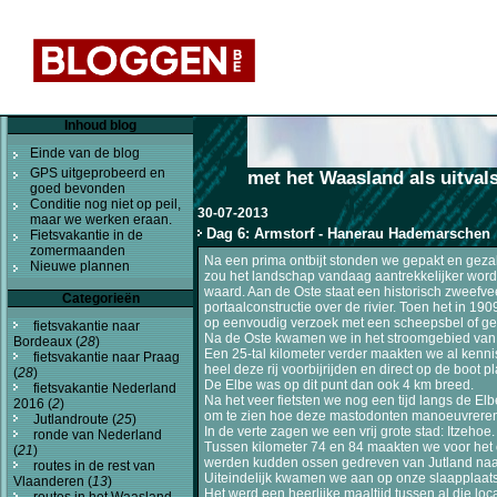
Inhoud blog
Einde van de blog
GPS uitgeprobeerd en
met het Waasland als uitval
goed bevonden
Conditie nog niet op peil,
30-07-2013
maar we werken eraan.
Dag 6: Armstorf - Hanerau Hademarschen
Fietsvakantie in de
zomermaanden
Na een prima ontbijt stonden we gepakt en geza
Nieuwe plannen
zou het landschap vandaag aantrekkelijker worden
waard. Aan de Oste staat een historisch zweefvee
Categorieën
portaalconstructie over de rivier. Toen het in 
op eenvoudig verzoek met een scheepsbel of ge
fietsvakantie naar
Na de Oste kwamen we in het stroomgebied van de
Bordeaux (
28
)
Een 25-tal kilometer verder maakten we al kenni
fietsvakantie naar Praag
heel deze rij voorbijrijden en direct op de boo
(
28
)
De Elbe was op dit punt dan ook 4 km breed.
fietsvakantie Nederland
Na het veer fietsten we nog een tijd langs de El
2016 (
2
)
om te zien hoe deze mastodonten manoeuvreren t
Jutlandroute (
25
)
In de verte zagen we een vrij grote stad: Itzehoe.
ronde van Nederland
Tussen kilometer 74 en 84 maakten we voor het 
(
21
)
werden kudden ossen gedreven van Jutland naa
routes in de rest van
Uiteindelijk kwamen we aan op onze slaapplaats
Vlaanderen (
13
)
Het werd een heerlijke maaltijd tussen al die loc
routes in het Waasland