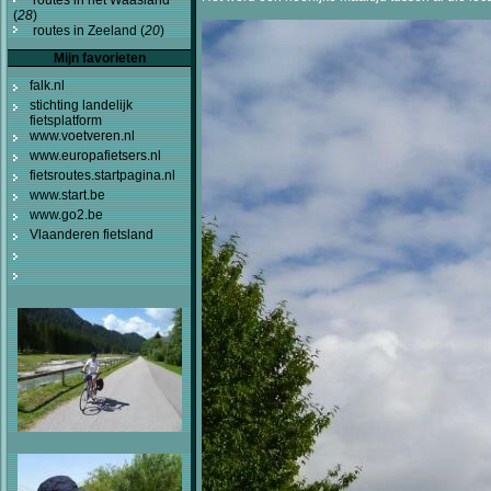
(
28
)
routes in Zeeland (
20
)
Mijn favorieten
falk.nl
stichting landelijk
fietsplatform
www.voetveren.nl
www.europafietsers.nl
fietsroutes.startpagina.nl
www.start.be
www.go2.be
Vlaanderen fietsland