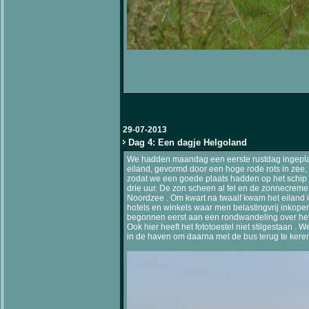
29-07-2013
Dag 4: Een dagje Helgoland
We hadden maandag een eerste rustdag ingepland
eiland, gevormd door een hoge rode rots in zee,
zodat we een goede plaats hadden op het schip e
drie uur. De zon scheen al fel en de zonnecrem
Noordzee . Om kwart na twaalf kwam het eiland i
hotels en winkels waar men belastingvrij inkopen
begonnen eerst aan een rondwandeling over het 
Ook hier heeft het fototoestel niet stilgestaan 
in de haven om daarna met de bus terug te ker