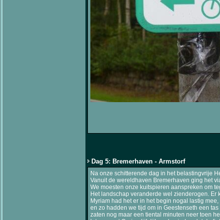
Dag 5: Bremerhaven - Armstorf
Na onze schitterende dag in het belastingvrije 
Vanuit de wereldhaven Bremerhaven ging het via
We moesten onze kuitspieren aanspreken om tegen
Het landschap veranderde wel zienderogen. Er k
Myriam had het er in het begin nogal lastig mee,
en zo hadden we tijd om in Geestenseth een tas k
zaten nog maar een tiental minuten neer toen het