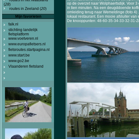
op de overzet naar Wolphaertsdijk. Voor 3 
(
28
)
in tien minuten. Na een deugddoende koff
routes in Zeeland (
20
)
omleiding terug naar Wemeldinge (foto 4)
Mijn favorieten
lokaal restaurant. Een mooie afsluiter van
De knooppunten: 48-60-35-34-33-32-31-Ze
falk.nl
stichting landelijk
fietsplatform
www.voetveren.nl
www.europafietsers.nl
fietsroutes.startpagina.nl
www.start.be
www.go2.be
Vlaanderen fietsland