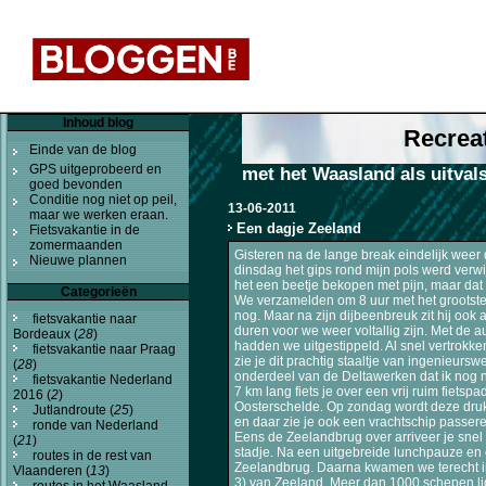
Inhoud blog
Recreat
Einde van de blog
GPS uitgeprobeerd en
met het Waasland als uitval
goed bevonden
Conditie nog niet op peil,
13-06-2011
maar we werken eraan.
Een dagje Zeeland
Fietsvakantie in de
zomermaanden
Gisteren na de lange break eindelijk weer
Nieuwe plannen
dinsdag het gips rond mijn pols werd verwi
het een beetje bekopen met pijn, maar dat
Categorieën
We verzamelden om 8 uur met het grootste
nog. Maar na zijn dijbeenbreuk zit hij ook a
fietsvakantie naar
duren voor we weer voltallig zijn. Met de 
Bordeaux (
28
)
hadden we uitgestippeld. Al snel vertrokken
fietsvakantie naar Praag
zie je dit prachtig staaltje van ingenieurs
(
28
)
onderdeel van de Deltawerken dat ik nog ni
fietsvakantie Nederland
7 km lang fiets je over een vrij ruim fiets
2016 (
2
)
Oosterschelde. Op zondag wordt deze druk 
Jutlandroute (
25
)
en daar zie je ook een vrachtschip passere
ronde van Nederland
Eens de Zeelandbrug over arriveer je snel in
(
21
)
stadje. Na een uitgebreide lunchpauze en e
routes in de rest van
Zeelandbrug. Daarna kwamen we terecht in 
Vlaanderen (
13
)
3) van Zeeland. Meer dan 1000 schepen li
routes in het Waasland