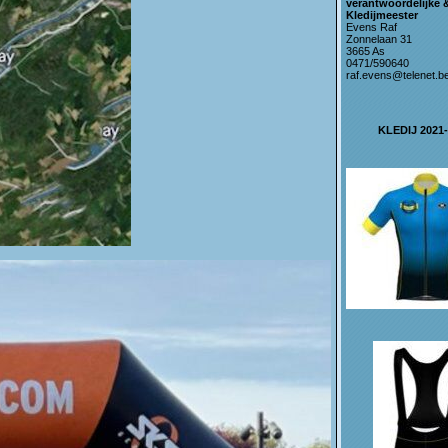
verantwoordelijke 
Kledijmeester
Evens Raf
Zonnelaan 31
3665 As
0471/590640
raf.evens@telenet.b
KLEDIJ 2021-