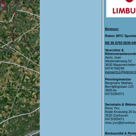
Bestuur:
Reknr. WTC Sportie
BE 95 9793 0539 04
Voorzitter &
Rittenverantwoorde
Aerts Jean
Windmolenweg 52
3630 Maasmechelen
0474/768249
jeanaerts1@telenet.
Penningmeester
Bergmans Mathieu
Bevrijdingslaan 125
3665 As
0473/284371
Secretaris & Webm
Rens Yvo
Rode Kruisweg 26 b
3520 Zonhoven
0473/305471
rens.yvo@proximus
Bestuurslid & Per