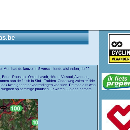
as.be
. Men had de keuze uit 5 verschillende afstanden, de 22,
 Borlo, Rousoux, Omal, Lavoir, Héron, Vissoul, Avennes,
omen aan de finish in Sint - Truiden. Onderweg zaten er drie
n ook twee goede bevoorradingen voorzien. De mooie rit was
hte wegdek op sommige plaatsen. Er waren 336 deelnemers.