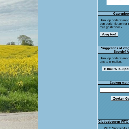
Gastenbo
Druk op onderstaan
een berichtje achter t
mijn gastenboek
Suggesties of vra
Sportief 
Druk op onderstaan
ons te e-mailen.
Zoeken met
Clubgebeuren WTC 
WTC Sportief As t