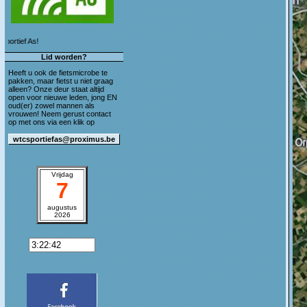
Welkom op de blog van WTC Sportief As!
Lid worden?
Heeft u ook de fietsmicrobe te
pakken, maar fietst u niet graag
alleen? Onze deur staat altijd
open voor nieuwe leden, jong EN
oud(er) zowel mannen als
vrouwen! Neem gerust contact
op met ons via een klik op
Vrijdag
7
augustus
2026