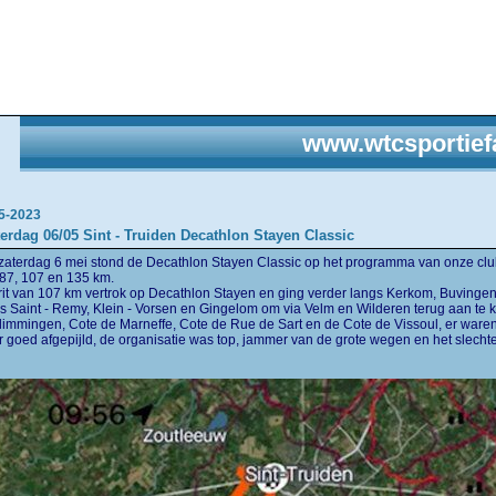
www.wtcsportief
5-2023
erdag 06/05 Sint - Truiden Decathlon Stayen Classic
zaterdag 6 mei stond de Decathlon Stayen Classic op het programma van onze club
 87, 107 en 135 km.
rit van 107 km vertrok op Decathlon Stayen en ging verder langs Kerkom, Buvingen,
s Saint - Remy, Klein - Vorsen en Gingelom om via Velm en Wilderen terug aan te k
limmingen, Cote de Marneffe, Cote de Rue de Sart en de Cote de Vissoul, er ware
r goed afgepijld, de organisatie was top, jammer van de grote wegen en het slec