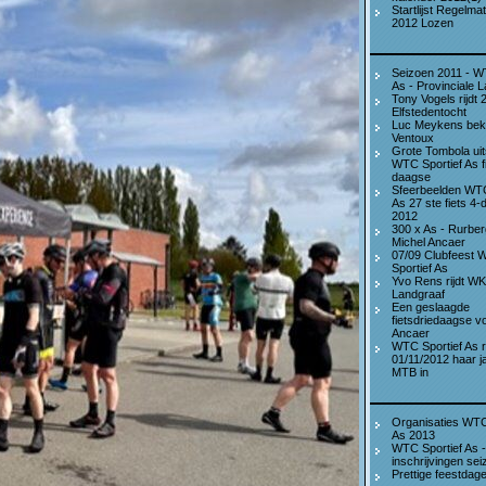
Startlijst Regelmat
2012 Lozen
Seizoen 2011 - W
As - Provinciale 
Tony Vogels rijdt 
Elfstedentocht
Luc Meykens bekl
Ventoux
Grote Tombola uit
WTC Sportief As fi
daagse
Sfeerbeelden WTC
As 27 ste fiets 4
2012
300 x As - Rurber
Michel Ancaer
07/09 Clubfeest
Sportief As
Yvo Rens rijdt WK
Landgraaf
Een geslaagde
fietsdriedaagse v
Ancaer
WTC Sportief As r
01/11/2012 haar ja
MTB in
Organisaties WTC
As 2013
WTC Sportief As -
inschrijvingen se
Prettige feestdag