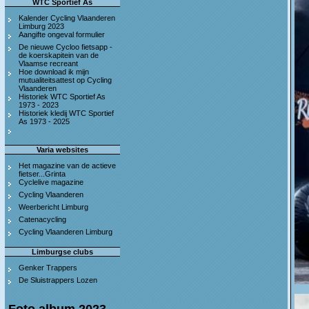
WTC Sportief As
Kalender Cycling Vlaanderen
Limburg 2023
Aangifte ongeval formulier
De nieuwe Cycloo fietsapp -
de koerskapitein van de
Vlaamse recreant
Hoe download ik mijn
mutualiteitsattest op Cycling
Vlaanderen
Historiek WTC Sportief As
1973 - 2023
Historiek kledij WTC Sportief
As 1973 - 2025
Varia websites
Het magazine van de actieve
fietser...Grinta
Cyclelive magazine
Cycling Vlaanderen
Weerbericht Limburg
Catenacycling
Cycling Vlaanderen Limburg
Limburgse clubs
Genker Trappers
De Sluistrappers Lozen
Foto album 2023