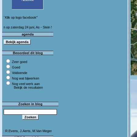
¨Klik op logo facebook"
juni, As - Stein 50 km (I&S 9u - 10u30) Café Bij die van ons As
agenda
Beoordeel dit blog
Zeer goed
Goed
Voldoende
Nog wat bijwerken
Nog veel werk aan
Bekijk de resultaten
Zoeken in blog
rts, M.Van Megen en C.Leeman - Van harte proficiat!