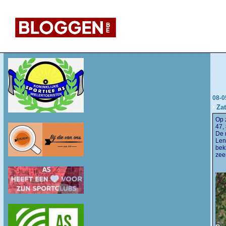
08-0
Zat
Op 
47,
De 
Len
bek
zee