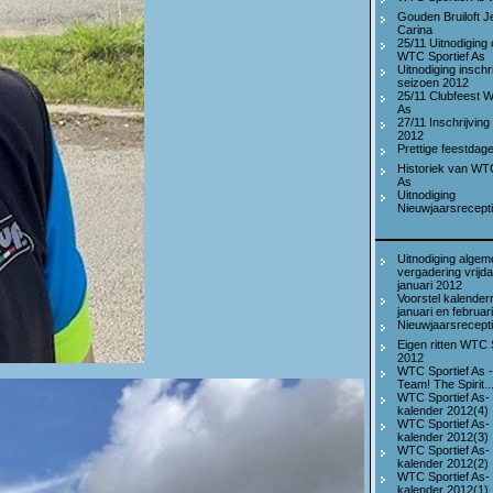
Gouden Bruiloft J
Carina
25/11 Uitnodiging 
WTC Sportief As
Uitnodiging inschr
seizoen 2012
25/11 Clubfeest W
As
27/11 Inschrijving
2012
Prettige feestdag
Historiek van WTC
As
Uitnodiging
Nieuwjaarsrecept
Uitnodiging alge
vergadering vrijd
januari 2012
Voorstel kalenderr
januari en februar
Nieuwjaarsrecept
Eigen ritten WTC 
2012
WTC Sportief As 
Team! The Spirit...
WTC Sportief As-
kalender 2012(4)
WTC Sportief As-
kalender 2012(3)
WTC Sportief As-
kalender 2012(2)
WTC Sportief As-
kalender 2012(1)