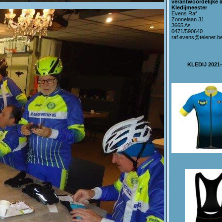
verantwoordelijke 
Kledijmeester
Evens Raf
Zonnelaan 31
3665 As
0471/590640
raf.evens@telenet.b
KLEDIJ 2021-