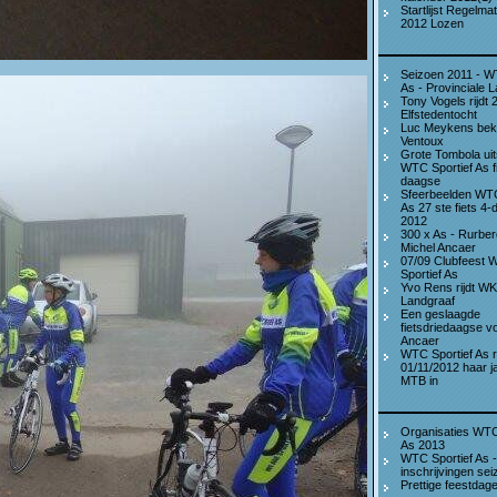
Startlijst Regelmat
2012 Lozen
Seizoen 2011 - W
As - Provinciale 
Tony Vogels rijdt 
Elfstedentocht
Luc Meykens bekl
Ventoux
Grote Tombola uit
WTC Sportief As fi
daagse
Sfeerbeelden WTC
As 27 ste fiets 4
2012
300 x As - Rurber
Michel Ancaer
07/09 Clubfeest
Sportief As
Yvo Rens rijdt WK
Landgraaf
Een geslaagde
fietsdriedaagse v
Ancaer
WTC Sportief As r
01/11/2012 haar ja
MTB in
Organisaties WTC
As 2013
WTC Sportief As -
inschrijvingen se
Prettige feestdag