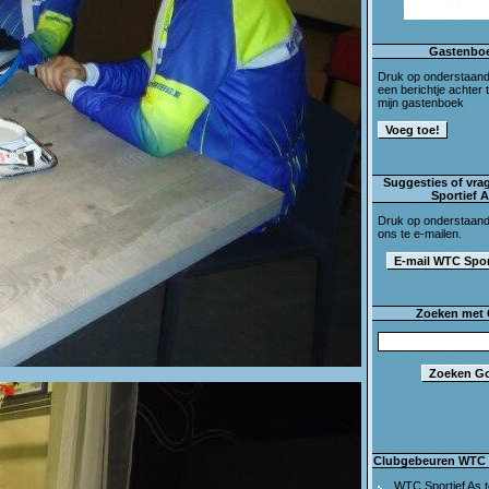
Gastenbo
Druk op onderstaan
een berichtje achter t
mijn gastenboek
Suggesties of vra
Sportief 
Druk op onderstaan
ons te e-mailen.
Zoeken met
Clubgebeuren WTC 
WTC Sportief As t