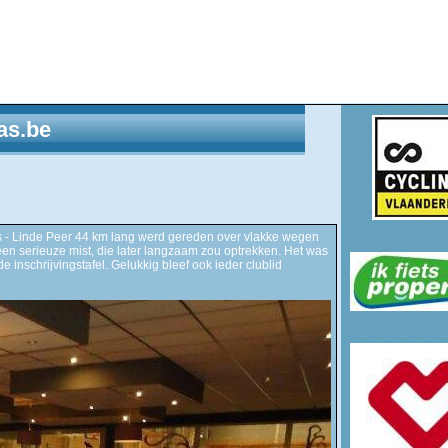
as.be
s - Linde Peer 44 km lang werd gereden over vlakke wegen
en serieuze mist, die later langzaam zou optrekken. Het was
inschrijvingstafel. Gelukkig bleef ook ieder clublid