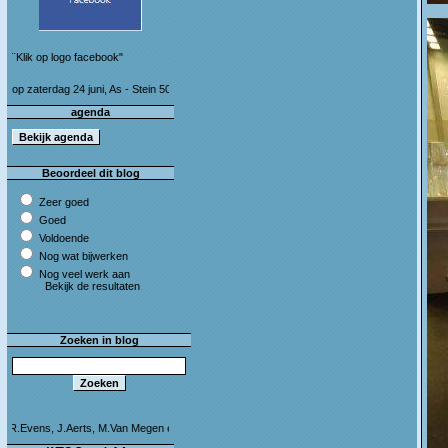
¨Klik op logo facebook"
i, As - Stein 50 km (I&S 9u - 10u30) Café Bij die van ons As
agenda
Beoordeel dit blog
Zeer goed
Goed
Voldoende
Nog wat bijwerken
Nog veel werk aan
Bekijk de resultaten
Zoeken in blog
, M.Van Megen en C.Leeman - Van harte proficiat!