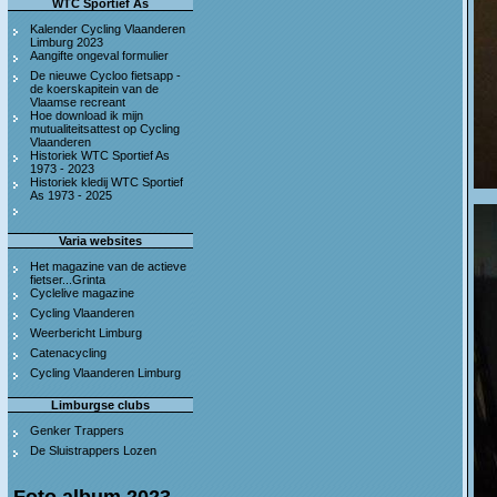
WTC Sportief As
Kalender Cycling Vlaanderen
Limburg 2023
Aangifte ongeval formulier
De nieuwe Cycloo fietsapp -
de koerskapitein van de
Vlaamse recreant
Hoe download ik mijn
mutualiteitsattest op Cycling
Vlaanderen
Historiek WTC Sportief As
1973 - 2023
Historiek kledij WTC Sportief
As 1973 - 2025
Varia websites
Het magazine van de actieve
fietser...Grinta
Cyclelive magazine
Cycling Vlaanderen
Weerbericht Limburg
Catenacycling
Cycling Vlaanderen Limburg
Limburgse clubs
Genker Trappers
De Sluistrappers Lozen
Foto album 2023