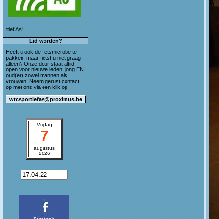
Welkom op de blog van WTC Sportief As!
Lid worden?
Heeft u ook de fietsmicrobe te
pakken, maar fietst u niet graag
alleen? Onze deur staat altijd
open voor nieuwe leden, jong EN
oud(er) zowel mannen als
vrouwen! Neem gerust contact
op met ons via een klik op
Vrijdag
7
augustus
2026