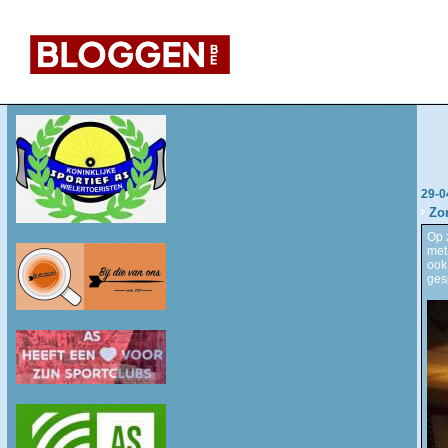
29-0
Zo
Op 
met
ook
ges