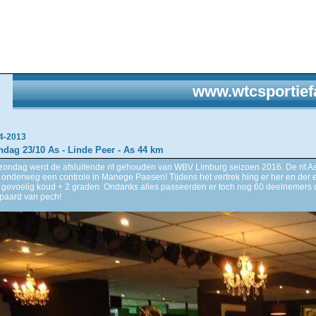
www.wtcsportief
4-2013
ndag 23/10 As - Linde Peer - As 44 km
zondag werd de afsluitende rit gehouden van WBV Limburg seizoen 2016. De rit A
 onderweg een controle in Manege Paesen! Tijdens het vertrek hing er her en der e
 gevoelig koud + 2 graden. Ondanks alles passeerden er toch nog 60 deelnemers de 
paard van pech!