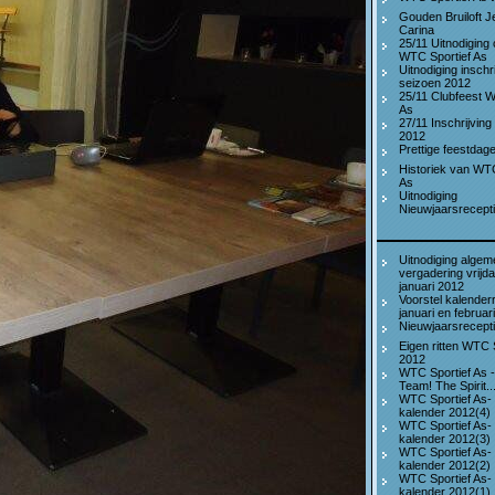
Gouden Bruiloft J
Carina
25/11 Uitnodiging 
WTC Sportief As
Uitnodiging inschr
seizoen 2012
25/11 Clubfeest W
As
27/11 Inschrijving
2012
Prettige feestdag
Historiek van WTC
As
Uitnodiging
Nieuwjaarsrecept
Uitnodiging alge
vergadering vrijd
januari 2012
Voorstel kalenderr
januari en februar
Nieuwjaarsrecept
Eigen ritten WTC 
2012
WTC Sportief As 
Team! The Spirit...
WTC Sportief As-
kalender 2012(4)
WTC Sportief As-
kalender 2012(3)
WTC Sportief As-
kalender 2012(2)
WTC Sportief As-
kalender 2012(1)