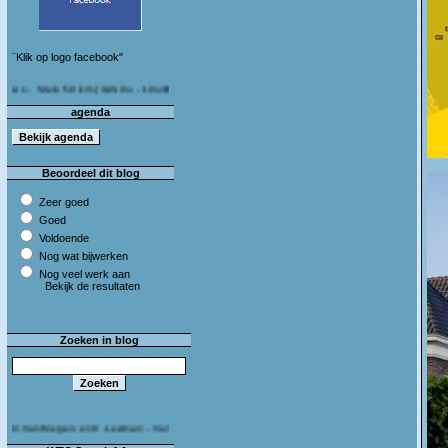
¨Klik op logo facebook"
Stein 50 km (I&S 9u - 10u30) Café Bij die van ons As
agenda
Beoordeel dit blog
Zeer goed
Goed
Voldoende
Nog wat bijwerken
Nog veel werk aan
Bekijk de resultaten
Zoeken in blog
 Megen en C.Leeman - Van harte proficiat!