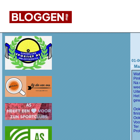
01-0
Maa
Wat
Pin
Na 
wee
Uit
Het
gew
Ook
fin
Ook
Voo
Ter
Pro