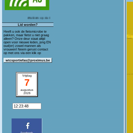
Welkom op de blog van WTC Sportief As!
Lid worden?
Heeft u ook de fietsmicrobe te
pakken, maar fietst u niet graag
alleen? Onze deur staat altijd
open voor nieuwe leden, jong EN
oud(er) zowel mannen als
vrouwen! Neem gerust contact
op met ons via een klik op
Vrijdag
7
augustus
2026