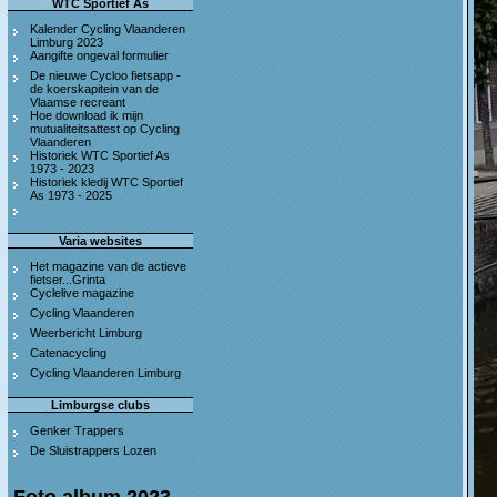
WTC Sportief As
Kalender Cycling Vlaanderen
Limburg 2023
Aangifte ongeval formulier
De nieuwe Cycloo fietsapp -
de koerskapitein van de
Vlaamse recreant
Hoe download ik mijn
mutualiteitsattest op Cycling
Vlaanderen
Historiek WTC Sportief As
1973 - 2023
Historiek kledij WTC Sportief
As 1973 - 2025
Varia websites
Het magazine van de actieve
fietser...Grinta
Cyclelive magazine
Cycling Vlaanderen
Weerbericht Limburg
Catenacycling
Cycling Vlaanderen Limburg
Limburgse clubs
Genker Trappers
De Sluistrappers Lozen
Foto album 2023