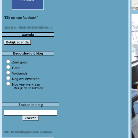
¨Klik op logo facebook"
As - Stein 50 km (I&S 9u - 10u30) Café Bij die van ons As
agenda
Beoordeel dit blog
Zeer goed
Goed
Voldoende
Nog wat bijwerken
Nog veel werk aan
Bekijk de resultaten
Zoeken in blog
 M.Van Megen en C.Leeman - Van harte proficiat!