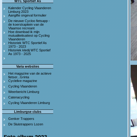
WTC Sportief As
Kalender Cycling Vlaanderen
Limburg 2023
Aangifte ongeval formulier
De nieuwe Cycloo fietsapp -
de koerskapitein van de
Vlaamse recreant
Hoe download ik mijn
mutualiteitsattest op Cycling
Vlaanderen
Historiek WTC Sportief As
1973 - 2023
Historiek kledij WTC Sportief
As 1973 - 2025
Varia websites
Het magazine van de actieve
fietser...Grinta
Cyclelive magazine
Cycling Vlaanderen
Weerbericht Limburg
Catenacycling
Cycling Vlaanderen Limburg
Limburgse clubs
Genker Trappers
De Sluistrappers Lozen
Foto album 2023