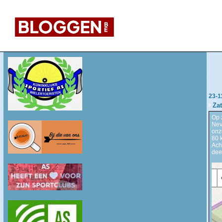
23-1
Zat
Op 
Nev
onz
80 
Ach
dee