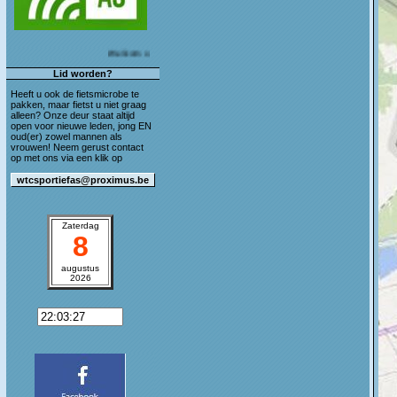
Welkom op de blog van WTC Sportief As!
Lid worden?
Heeft u ook de fietsmicrobe te
pakken, maar fietst u niet graag
alleen? Onze deur staat altijd
open voor nieuwe leden, jong EN
oud(er) zowel mannen als
vrouwen! Neem gerust contact
op met ons via een klik op
Zaterdag
8
augustus
2026