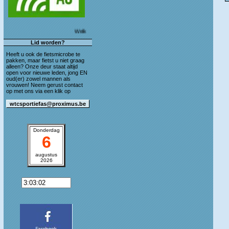
Welkom op de blog van WTC Sportief As!
Lid worden?
Heeft u ook de fietsmicrobe te
pakken, maar fietst u niet graag
alleen? Onze deur staat altijd
open voor nieuwe leden, jong EN
oud(er) zowel mannen als
vrouwen! Neem gerust contact
op met ons via een klik op
Donderdag
6
augustus
2026