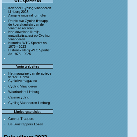
WTC Sportief As
Kalender Cycling Vlaanderen
Limburg 2023
Aangifte ongeval formulier
De nieuwe Cycloo fietsapp -
de koerskapitein van de
Vlaamse recreant
Hoe download ik mijn
mutualiteitsattest op Cycling
Vlaanderen
Historiek WTC Sportief As
1973 - 2023
Historiek kledij WTC Sportief
As 1973 - 2025
Varia websites
Het magazine van de actieve
fietser...Grinta
Cyclelive magazine
Cycling Vlaanderen
Weerbericht Limburg
Catenacycling
Cycling Vlaanderen Limburg
Limburgse clubs
Genker Trappers
De Sluistrappers Lozen
Foto album 2023