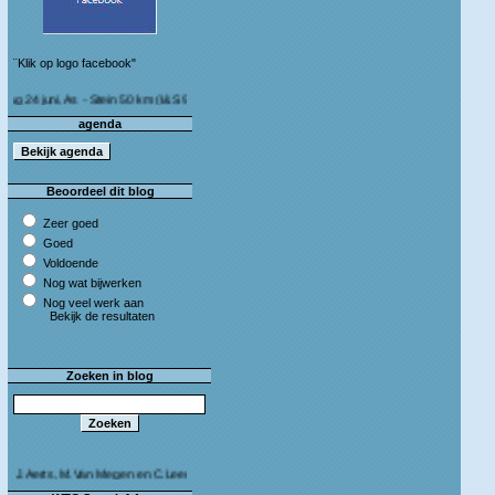
¨Klik op logo facebook"
ni, As - Stein 50 km (I&S 9u - 10u30) Café Bij die van ons As
agenda
Beoordeel dit blog
Zeer goed
Goed
Voldoende
Nog wat bijwerken
Nog veel werk aan
Bekijk de resultaten
Zoeken in blog
ts, M.Van Megen en C.Leeman - Van harte proficiat!