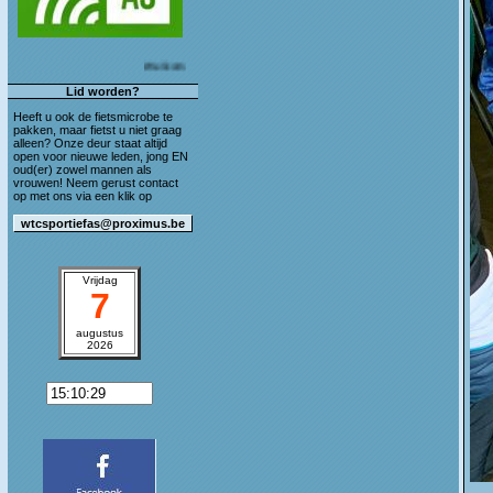
Welkom op de blog van WTC Sportief As!
Lid worden?
Heeft u ook de fietsmicrobe te
pakken, maar fietst u niet graag
alleen? Onze deur staat altijd
open voor nieuwe leden, jong EN
oud(er) zowel mannen als
vrouwen! Neem gerust contact
op met ons via een klik op
Vrijdag
7
augustus
2026