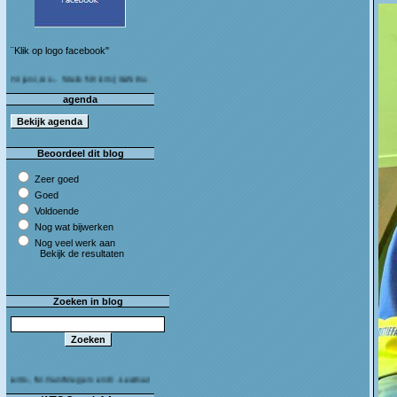
¨Klik op logo facebook"
, As - Stein 50 km (I&S 9u - 10u30) Café Bij die van ons As
agenda
Beoordeel dit blog
Zeer goed
Goed
Voldoende
Nog wat bijwerken
Nog veel werk aan
Bekijk de resultaten
Zoeken in blog
 M.Van Megen en C.Leeman - Van harte proficiat!