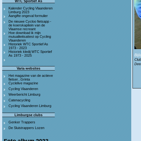
WTC Sportief As
Kalender Cycling Vlaanderen
Limburg 2023
Aangifte ongeval formulier
De nieuwe Cycloo fietsapp -
de koerskapitein van de
Vlaamse recreant
Hoe download ik mijn
mutualiteitsattest op Cycling
Vlaanderen
Historiek WTC Sportief As
1973 - 2023
Historiek kledij WTC Sportief
Bij
As 1973 - 2025
Club
Deel
Varia websites
Het magazine van de actieve
fietser...Grinta
Cyclelive magazine
Cycling Vlaanderen
Weerbericht Limburg
Catenacycling
Cycling Vlaanderen Limburg
Limburgse clubs
Genker Trappers
De Sluistrappers Lozen
Foto album 2023