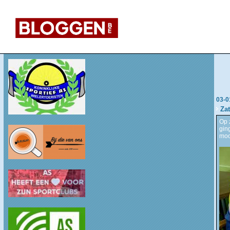
03-0
Za
Op 
gin
moo